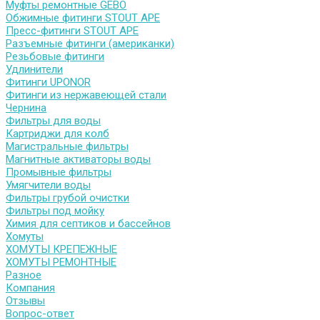
Муфты ремонтные GEBO
Обжимные фитинги STOUT APE
Пресс-фитинги STOUT APE
Разъемные фитинги (американки)
Резьбовые фитинги
Удлинители
Фитинги UPONOR
Фитинги из нержавеющей стали
Чернина
Фильтры для воды
Картриджи для колб
Магистральные фильтры
Магнитные активаторы воды
Промывные фильтры
Умягчители воды
Фильтры грубой очистки
Фильтры под мойку
Химия для септиков и бассейнов
Хомуты
ХОМУТЫ КРЕПЕЖНЫЕ
ХОМУТЫ РЕМОНТНЫЕ
Разное
Компания
Отзывы
Вопрос-ответ