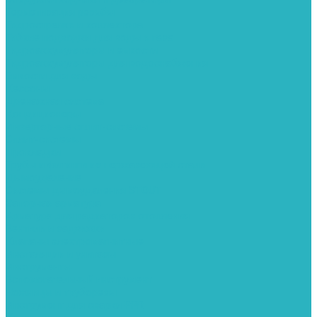
Герметизация резьбы
Гидрострелки и коллектора
Гибкие подводки для воды и газа
Гидроаккумуляторы и емкости
Гидроаккумуляторы для водоснабжения
Емкости для воды
Кессоны
Дренажная система
Кондиционеры
Инверторные сплит-системы
Сплит-системы
Прокладки
Трубы и фитинги из нержавеющей стали
Дымоудаление
Системы дымоудаления STOUT
Запорная арматура
Арматура для радиаторов отопления
Вентили и задвижки
Клапаны электромагнитные
Инсталяции и унитазы
Инструменты
Вспомогательный инструмент
Ножницы и труборезы
Инструмент для сварки PPR