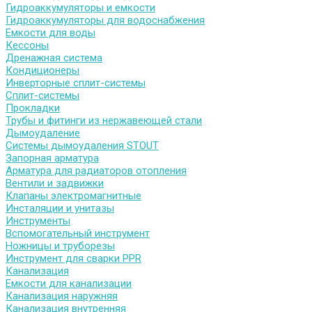
Гидроаккумуляторы и емкости
Гидроаккумуляторы для водоснабжения
Емкости для воды
Кессоны
Дренажная система
Кондиционеры
Инверторные сплит-системы
Сплит-системы
Прокладки
Трубы и фитинги из нержавеющей стали
Дымоудаление
Системы дымоудаления STOUT
Запорная арматура
Арматура для радиаторов отопления
Вентили и задвижки
Клапаны электромагнитные
Инсталяции и унитазы
Инструменты
Вспомогательный инструмент
Ножницы и труборезы
Инструмент для сварки PPR
Канализация
Емкости для канализации
Канализация наружняя
Канализация внутренняя