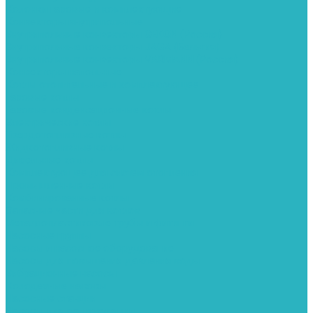
Колонки газовые и комплектующие
Конвекторы внутрипольные
Внутрипольные конвекторы GEKON (Россия)
Внутрипольные конвекторы JAGA (Бельгия)
Внутрипольные конвекторы VARMANN (Россия)
Конвекторы напольные
Котлы отопительные и комплектующее
Газовые котлы
Газовые конденсационные котлы
Электрические котлы
Твердотопливные котлы
Жидкотопливные котлы
Дизельные котлы
Комплектующее для систем отопления
Промышленные котлы
Комбинированные котлы
Запасные части для котлов
Металлопластиковые трубы и фитинги
Насосные группы
Насосы и насосное оборудование
Насосы для повышения давления воды
Вибрационные насосы
Колодезные насосы
Насосные станции
Насосы для рециркуляции