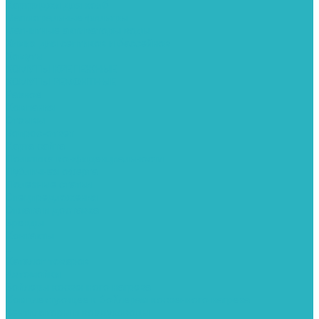
Картриджи для колб
Магистральные фильтры
Магнитные активаторы воды
Химия для септиков и бассейнов
Хомуты
ХОМУТЫ КРЕПЕЖНЫЕ
ХОМУТЫ РЕМОНТНЫЕ
Разное
Компания
Отзывы
Вопрос-ответ
Карта сайта
Политика конфиденциальности
Публичная оферта
Полезные статьи
Спецпредложения
Оплата и доставка
Бренды
Контакты
...
Каталог товаров
Автомойки
Бойлеры косвенного нагрева
Комплектующее к бойлерам косвенного нагрева
Вентиляторы и воздуховоды