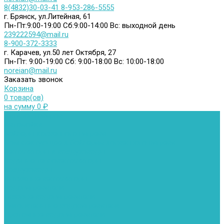
8(4832)30-03-41
8-953-286-5555
г. Брянск, ул.Литейная, 61
Пн-Пт:9:00-19:00
Сб:9:00-14:00
Вс: выходной день
239222594@mail.ru
8-900-372-3333
г. Карачев, ул.50 лет Октября, 27
Пн-Пт: 9:00-19:00
Сб: 9:00-18:00
Вс: 10:00-18:00
noreian@mail.ru
Заказать звонок
Корзина
0 товар(ов)
на сумму 0 ₽
Каталог товаров
Автомойки
Бойлеры косвенного нагрева
Комплектующее к бойлерам косвенного нагрева
Вентиляторы и воздуховоды
Водяные тепловентиляторы
Воздуховоды
Вытяжные вентиляторы
Водонагреватели
Газовые водонагреватели
Накопительные водонагреватели
Проточные водонагреватели
Воздухоотводчики и деаэраторы