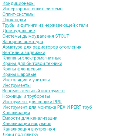
Кондиционеры
Инверторные сплит-системы
Сплит-системы
Прокладки
Трубы и фитинги из нержавеющей стали
Дымоудаление
Системы дымоудаления STOUT
Запорная арматура
Арматура для радиаторов отопления
Вентили и задвижки
Клапаны электромагнитные
Краны для бытовой техники
Краны фланцевык
Краны шаровые
Инсталяции и унитазы
Инструменты
Вспомогательный инструмент
Ножницы и труборезы
Инструмент для сварки PPR
Инструмент для монтажа PEX И PERT труб
Канализация
Емкости для канализации
Канализация наружняя
Канализация внутренняя
Люки под плитку