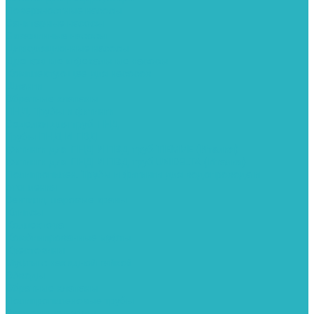
Поверхностные насосы
Санитарные насосы
Скважинные насосы
Циркуляционные насосы
Дренажные и фекальные насосы
Комплектующее для насосов
Шланги
Обратные клапаны
ПНД. Трубы и фитинги
Седелки для труб ПНД
Трубы ПНД И ПВД
Фитинги для ПНД И ПВД труб TIEMME (Италия)
Фитинги для ПНД И ПВД труб UNIDELTA (Италия)
Полипропилен. Трубы и фитинги для водопровода и
отопления
Вентили, шаровые краны
Клипсы
Коллектора
Комбинированные муфты
Крестовины
Муфты с накидной гайкой
Обводы
Обратные клапаны
Полипропиленовые трубы
Разъемные муфты