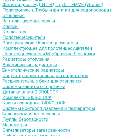
Фитинги для ПНД И ПВД труб TIEMME (Италия)
Полипропилен. Трубы и фитинги для водопровода и
отопления
Вентили, шаровые краны
Клипсы
Коллектора
Полотенцесушители
Электрические Полотенцесушители
Комплектующее для полотенцесушителей
Полотенцесушители М-образные без полки
Радиаторы отопления
Алюминиевые радиаторы
Биметаллические радиаторы
Сопутствующие товары для радиаторов
Расширительные баки для отопления
Системы защиты от протечки
Датчики влаги GIDROLOCK
Комплекты GIDROLOCK
Краны приводные GIDROLOCK
Системы контроля давления и температуры
Балансировочные клапаны
Группы безопасности
Манометры
Сигнализаторы загазованности
Сифоны и донные клапаны