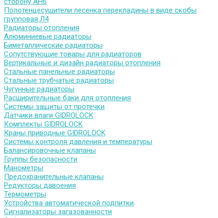
сторону АН6
Полотенцесушители лесенка перекладины в виде скобы
групповая Л4
Радиаторы отопления
Алюминиевые радиаторы
Биметаллические радиаторы
Сопутствующие товары для радиаторов
Вертикальные и дизайн радиаторы отопления
Стальные панельные радиаторы
Стальные трубчатые радиаторы
Чугунные радиаторы
Расширительные баки для отопления
Системы защиты от протечки
Датчики влаги GIDROLOCK
Комплекты GIDROLOCK
Краны приводные GIDROLOCK
Системы контроля давления и температуры
Балансировочные клапаны
Группы безопасности
Манометры
Предохранительные клапаны
Редукторы давоения
Термометры
Устройства автоматической подпитки
Сигнализаторы загазованности