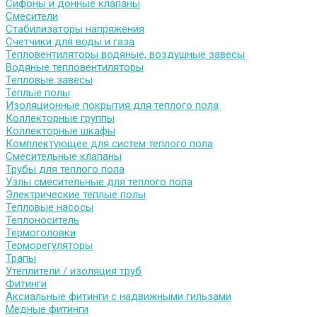
Сифоны и донные клапаны
Смесители
Стабилизаторы напряжения
Счетчики для воды и газа
Тепловентиляторы водяные, воздушные завесы
Водяные тепловентиляторы
Тепловые завесы
Теплые полы
Изоляционные покрытия для теплого пола
Коллекторные группы
Коллекторные шкафы
Комплектующее для систем теплого пола
Смесительные клапаны
Трубы для теплого пола
Узлы смесительные для теплого пола
Электрические теплые полы
Тепловые насосы
Теплоноситель
Термоголовки
Терморегуляторы
Трапы
Утеплители / изоляция труб
Фитинги
Аксиальные фитинги с надвижными гильзами
Медные фитинги