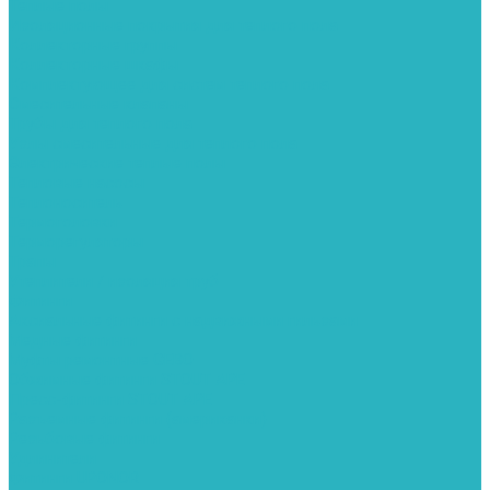
Теплые полы
Изоляционные покрытия для теплого пола
Коллекторные группы
Коллекторные шкафы
Комплектующее для систем теплого пола
Смесительные клапаны
Трубы для теплого пола
Узлы смесительные для теплого пола
Электрические теплые полы
Тепловые насосы
Теплоноситель
Термоголовки
Терморегуляторы
Трапы
Утеплители / изоляция труб
Фитинги
Аксиальные фитинги с надвижными гильзами
Медные фитинги
Муфты ремонтные GEBO
Обжимные фитинги STOUT APE
Пресс-фитинги STOUT APE
Разъемные фитинги (американки)
Резьбовые фитинги
Удлинители
Фитинги UPONOR