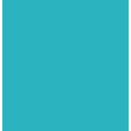
Канализация
Емкости для канализации
Канализация наружняя
Канализация внутренняя
Люки под плитку
Коллектора распределительные
Коллекторы LUXOR (Италия)
Коллекторы распределительные FAR (Италия)
Коллекторы распределительные ITAP (Италия)
Колонки газовые и комплектующие
Конвекторы внутрипольные
Внутрипольные конвекторы GEKON (Россия)
Внутрипольные конвекторы JAGA (Бельгия)
Внутрипольные конвекторы VARMANN (Россия)
Конвекторы напольные
Котлы отопительные и комплектующее
Газовые котлы
Газовые конденсационные котлы
Электрические котлы
Металлопластиковые трубы и фитинги
Насосные группы
Насосы и насосное оборудование
Насосы для повышения давления воды
Вибрационные насосы
Колодезные насосы