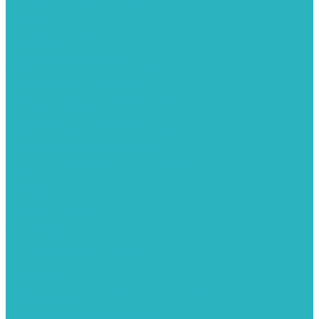
Водяные тепловентиляторы
Воздуховоды
Вытяжные вентиляторы
Водонагреватели
Газовые водонагреватели
Накопительные водонагреватели
Проточные водонагреватели
Воздухоотводчики и деаэраторы
Герметизация резьбы
Гидрострелки и коллектора
Гибкие подводки для воды и газа
Гидроаккумуляторы и емкости
Гидроаккумуляторы для водоснабжения
Емкости для воды
Кессоны
Погреба
Погреба - кессоны
Дренажная система
Кондиционеры
Инверторные сплит-системы
Сплит-системы
Прокладки
Трубы и фитинги из нержавеющей стали
Дымоудаление
Системы дымоудаления STOUT