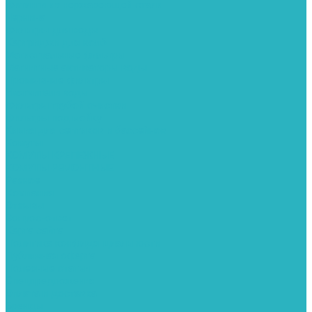
Фитинги из нержавеющей стали
Чернина
Фильтры для воды
Картриджи для колб
Магистральные фильтры
Магнитные активаторы воды
Промывные фильтры
Умягчители воды
Фильтры грубой очистки
Фильтры под мойку
Химия для септиков и бассейнов
Хомуты
ХОМУТЫ КРЕПЕЖНЫЕ
ХОМУТЫ РЕМОНТНЫЕ
Разное
Компания
Отзывы
Вопрос-ответ
Карта сайта
Политика конфиденциальности
Публичная оферта
Полезные статьи
Спецпредложения
Оплата и доставка
Бренды