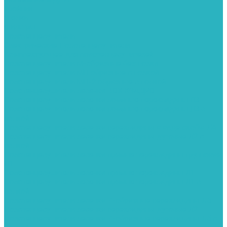
Тройник
Уголки
Фильтры
Полотенцесушители
Электрические Полотенцесушители
Комплектующее для полотенцесушителей
Полотенцесушители М-образные без полки
Полотенцесушители МП образные с полкой
Полотенцесушители МП-2 образные с полкой
Полотенцесушители лесенка ZOX КВАДРО
Полотенцесушители лесенка ломаные перекладины Л3
Полотенцесушители лесенка ломаные перекладины Л3 с
полкой
Полотенцесушители лесенка перекладины в виде скобы Л4
Полотенцесушители лесенка перекладины дуговые Л2 с
полкой
Полотенцесушители лесенка прямые перекладины групповая
Л1
Полотенцесушители лесенка прямые перекладины Л1
Полотенцесушители лесенка прямые перекладины Л1 с
полкой
Полотенцесушители лесенка Z-образные перекладины Л5
Полотенцесушители лесенка перекладины дуговые Л2
Полотенцесушители лесенка Z-образные перекладины Л5 с