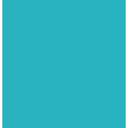
Обратные клапаны
ПНД. Трубы и фитинги
Седелки для труб ПНД
Трубы ПНД И ПВД
Фитинги для ПНД И ПВД труб TIEMME (Италия)
Полипропилен. Трубы и фитинги для водопровода и
отопления
Вентили, шаровые краны
Клипсы
Коллектора
Полотенцесушители
Электрические Полотенцесушители
Комплектующее для полотенцесушителей
Полотенцесушители М-образные без полки
Радиаторы отопления
Алюминиевые радиаторы
Биметаллические радиаторы
Сопутствующие товары для радиаторов
Расширительные баки для отопления
Системы защиты от протечки
Датчики влаги GIDROLOCK
Комплекты GIDROLOCK
Краны приводные GIDROLOCK
Системы контроля давления и температуры
Балансировочные клапаны