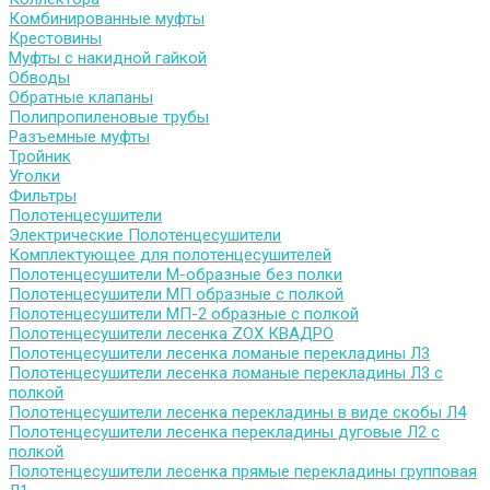
Комбинированные муфты
Крестовины
Муфты с накидной гайкой
Обводы
Обратные клапаны
Полипропиленовые трубы
Разъемные муфты
Тройник
Уголки
Фильтры
Полотенцесушители
Электрические Полотенцесушители
Комплектующее для полотенцесушителей
Полотенцесушители М-образные без полки
Полотенцесушители МП образные с полкой
Полотенцесушители МП-2 образные с полкой
Полотенцесушители лесенка ZOX КВАДРО
Полотенцесушители лесенка ломаные перекладины Л3
Полотенцесушители лесенка ломаные перекладины Л3 с
полкой
Полотенцесушители лесенка перекладины в виде скобы Л4
Полотенцесушители лесенка перекладины дуговые Л2 с
полкой
Полотенцесушители лесенка прямые перекладины групповая