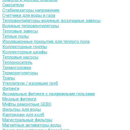
Смесители
Стабилизаторы напряжения
Счетчики для воды и газа
Тепловентиляторы водяные, воздушные завесы
Водяные тепловентиляторы
Тепловые завесы
Теплые полы
Изоляционные покрытия для теплого пола
Коллекторные группы
Коллекторные шкафы
Тепловые насосы
Теплоноситель
Термоголовки
Терморегуляторы
Трапы
Утеплители / изоляция труб
Фитинги
Аксиальные фитинги с надвижными гильзами
Медные фитинги
Муфты ремонтные GEBO
Фильтры для воды
Картриджи для колб
Магистральные фильтры
Магнитные активаторы воды