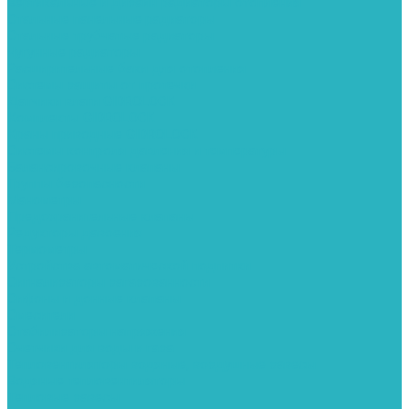
Вертикальные и дизайн радиаторы отопления
Стальные панельные радиаторы
Стальные трубчатые радиаторы
Чугунные радиаторы
Расширительные баки для отопления
Системы защиты от протечки
Датчики влаги GIDROLOCK
Комплекты GIDROLOCK
Краны приводные GIDROLOCK
Системы контроля давления и температуры
Балансировочные клапаны
Группы безопасности
Манометры
Предохранительные клапаны
Редукторы давоения
Термометры
Устройства автоматической подпитки
Сигнализаторы загазованности
Сифоны и донные клапаны
Смесители
Стабилизаторы напряжения
Счетчики для воды и газа
Тепловентиляторы водяные, воздушные завесы
Водяные тепловентиляторы
Тепловые завесы