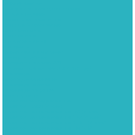
Запорная арматура
Арматура для радиаторов отопления
Вентили и задвижки
Клапаны электромагнитные
Краны для бытовой техники
Краны фланцевык
Краны шаровые
Инсталяции и унитазы
Инструменты
Вспомогательный инструмент
Ножницы и труборезы
Инструмент для сварки PPR
Инструмент для монтажа PEX И PERT труб
Канализация
Емкости для канализации
Канализация наружняя
Канализация внутренняя
Люки под плитку
Коллектора распределительные
Коллекторы LUXOR (Италия)
Коллекторы распределительные FAR (Италия)
Коллекторы распределительные ITAP (Италия)
Коллекторы распределительные STOUT (Италия)
Коллекторы распределительные TIM (КНР)
Комплектующее для коллекторов