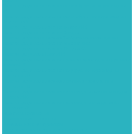
полкой
Полотенцесушители лесенка волнообразные перекладины
Л6
Полотенцесушители лесенка волнообразные перекладины
Л6 с полкой
Полотенцесушители лесенка Гитара АН5
Полотенцесушители лесенка Квадро
Полотенцесушители лесенка Т-образные перекладины
Полотенцесушители лесенка Антенна АН2
Полотенцесушители лесенка Парус АН3
Полотенцесушители Елка АН4
Полотенцесушители лесенка прямые перекладины групповая
с полкой Л1
Полотенцесушители лесенка полукруглые перекладины
групповая Л2
Полотенцесушители лесенка ломанные перекладины
групповая Л3
Полотенцесушители лесенка перекладины смещены в одну
сторону АН6
Полотенцесушители лесенка перекладины в виде скобы
групповая Л4
Радиаторы отопления
Алюминиевые радиаторы
Биметаллические радиаторы
Сопутствующие товары для радиаторов