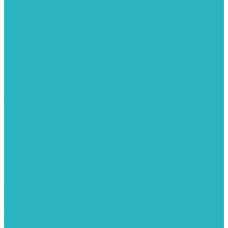
Группы безопасности
Манометры
Сигнализаторы загазованности
Сифоны и донные клапаны
Смесители
Стабилизаторы напряжения
Счетчики для воды и газа
Тепловентиляторы водяные, воздушные завесы
Водяные тепловентиляторы
Тепловые завесы
Теплые полы
Изоляционные покрытия для теплого пола
Коллекторные группы
Коллекторные шкафы
Тепловые насосы
Теплоноситель
Термоголовки
Терморегуляторы
Трапы
Утеплители / изоляция труб
Фитинги
Аксиальные фитинги с надвижными гильзами
Медные фитинги
Муфты ремонтные GEBO
Фильтры для воды