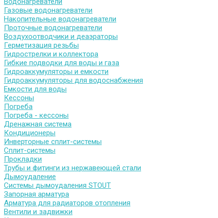
Водонагреватели
Газовые водонагреватели
Накопительные водонагреватели
Проточные водонагреватели
Воздухоотводчики и деаэраторы
Герметизация резьбы
Гидрострелки и коллектора
Гибкие подводки для воды и газа
Гидроаккумуляторы и емкости
Гидроаккумуляторы для водоснабжения
Емкости для воды
Кессоны
Погреба
Погреба - кессоны
Дренажная система
Кондиционеры
Инверторные сплит-системы
Сплит-системы
Прокладки
Трубы и фитинги из нержавеющей стали
Дымоудаление
Системы дымоудаления STOUT
Запорная арматура
Арматура для радиаторов отопления
Вентили и задвижки