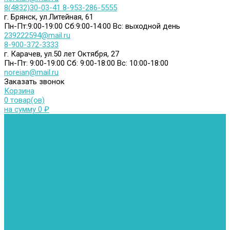
8(4832)30-03-41
8-953-286-5555
г. Брянск, ул.Литейная, 61
Пн-Пт:9:00-19:00
Сб:9:00-14:00
Вс: выходной день
239222594@mail.ru
8-900-372-3333
г. Карачев, ул.50 лет Октября, 27
Пн-Пт: 9:00-19:00
Сб: 9:00-18:00
Вс: 10:00-18:00
noreian@mail.ru
Заказать звонок
Корзина
0 товар(ов)
на сумму 0 ₽
Каталог товаров
Автомойки
Бойлеры косвенного нагрева
Комплектующее к бойлерам косвенного нагрева
Вентиляторы и воздуховоды
Водяные тепловентиляторы
Воздуховоды
Вытяжные вентиляторы
Водонагреватели
Газовые водонагреватели
Накопительные водонагреватели
Проточные водонагреватели
Воздухоотводчики и деаэраторы