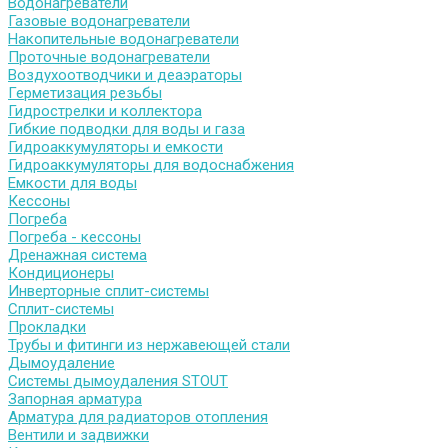
Водонагреватели
Газовые водонагреватели
Накопительные водонагреватели
Проточные водонагреватели
Воздухоотводчики и деаэраторы
Герметизация резьбы
Гидрострелки и коллектора
Гибкие подводки для воды и газа
Гидроаккумуляторы и емкости
Гидроаккумуляторы для водоснабжения
Емкости для воды
Кессоны
Погреба
Погреба - кессоны
Дренажная система
Кондиционеры
Инверторные сплит-системы
Сплит-системы
Прокладки
Трубы и фитинги из нержавеющей стали
Дымоудаление
Системы дымоудаления STOUT
Запорная арматура
Арматура для радиаторов отопления
Вентили и задвижки