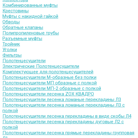
Комбинированные муфты
Крестовины
Муфты с накидной гайкой
Обводы
Обратные клапаны
Полипропиленовые трубы
Разъемные муфты
Тройник
Уголки
Фильтры
Полотенцесушители
Электрические Полотенцесушители
Комплектующее для полотенцесушителей
Полотенцесушители М-образные без полки
Полотенцесушители МП образные с полкой
Полотенцесушители МП-2 образные с полкой
Полотенцесушители лесенка ZOX КВАДРО
Полотенцесушители лесенка ломаные перекладины Л3
Полотенцесушители лесенка ломаные перекладины Л3 с
полкой
Полотенцесушители лесенка перекладины в виде скобы Л4
Полотенцесушители лесенка перекладины дуговые Л2 с
полкой
Полотенцесушители лесенка прямые перекладины групповая