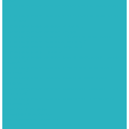
полкой
Полотенцесушители лесенка волнообразные перекладины
Л6
Полотенцесушители лесенка волнообразные перекладины
Л6 с полкой
Полотенцесушители лесенка Гитара АН5
Полотенцесушители лесенка Квадро
Полотенцесушители лесенка Т-образные перекладины
Полотенцесушители лесенка Антенна АН2
Полотенцесушители лесенка Парус АН3
Полотенцесушители Елка АН4
Полотенцесушители лесенка прямые перекладины групповая
с полкой Л1
Полотенцесушители лесенка полукруглые перекладины
групповая Л2
Полотенцесушители лесенка ломанные перекладины
групповая Л3
Полотенцесушители лесенка перекладины смещены в одну
сторону АН6
Полотенцесушители лесенка перекладины в виде скобы
групповая Л4
Радиаторы отопления
Алюминиевые радиаторы
Биметаллические радиаторы
Сопутствующие товары для радиаторов