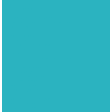
Герметизация резьбы
Гидрострелки и коллектора
Гибкие подводки для воды и газа
Гидроаккумуляторы и емкости
Гидроаккумуляторы для водоснабжения
Емкости для воды
Кессоны
Дренажная система
Кондиционеры
Инверторные сплит-системы
Сплит-системы
Прокладки
Трубы и фитинги из нержавеющей стали
Дымоудаление
Системы дымоудаления STOUT
Запорная арматура
Арматура для радиаторов отопления
Вентили и задвижки
Клапаны электромагнитные
Инсталяции и унитазы
Инструменты
Вспомогательный инструмент
Ножницы и труборезы
Инструмент для сварки PPR