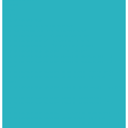
Тройник
Уголки
Фильтры
Полотенцесушители
Электрические Полотенцесушители
Комплектующее для полотенцесушителей
Полотенцесушители М-образные без полки
Полотенцесушители МП образные с полкой
Полотенцесушители МП-2 образные с полкой
Полотенцесушители лесенка ZOX КВАДРО
Полотенцесушители лесенка ломаные перекладины Л3
Полотенцесушители лесенка ломаные перекладины Л3 с
полкой
Полотенцесушители лесенка перекладины в виде скобы Л4
Полотенцесушители лесенка перекладины дуговые Л2 с
полкой
Полотенцесушители лесенка прямые перекладины групповая
Л1
Полотенцесушители лесенка прямые перекладины Л1
Полотенцесушители лесенка прямые перекладины Л1 с
полкой
Полотенцесушители лесенка Z-образные перекладины Л5
Полотенцесушители лесенка перекладины дуговые Л2
Полотенцесушители лесенка Z-образные перекладины Л5 с