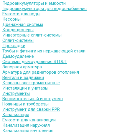
Гидроаккумуляторы и емкости
Гидроаккумуляторы для водоснабжения
Емкости для воды
Кессоны
Дренажная система
Кондиционеры
Инверторные сплит-системы
Сплит-системы
Прокладки
Трубы и фитинги из нержавеющей стали
Дымоудаление
Системы дымоудаления STOUT
Запорная арматура
Арматура для радиаторов отопления
Вентили и задвижки
Клапаны электромагнитные
Инсталяции и унитазы
Инструменты
Вспомогательный инструмент
Ножницы и труборезы
Инструмент для сварки PPR
Канализация
Емкости для канализации
Канализация наружняя
Канализация внутренняя