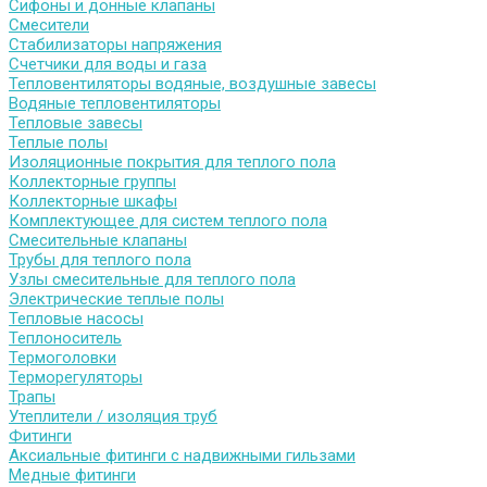
Сифоны и донные клапаны
Смесители
Стабилизаторы напряжения
Счетчики для воды и газа
Тепловентиляторы водяные, воздушные завесы
Водяные тепловентиляторы
Тепловые завесы
Теплые полы
Изоляционные покрытия для теплого пола
Коллекторные группы
Коллекторные шкафы
Комплектующее для систем теплого пола
Смесительные клапаны
Трубы для теплого пола
Узлы смесительные для теплого пола
Электрические теплые полы
Тепловые насосы
Теплоноситель
Термоголовки
Терморегуляторы
Трапы
Утеплители / изоляция труб
Фитинги
Аксиальные фитинги с надвижными гильзами
Медные фитинги