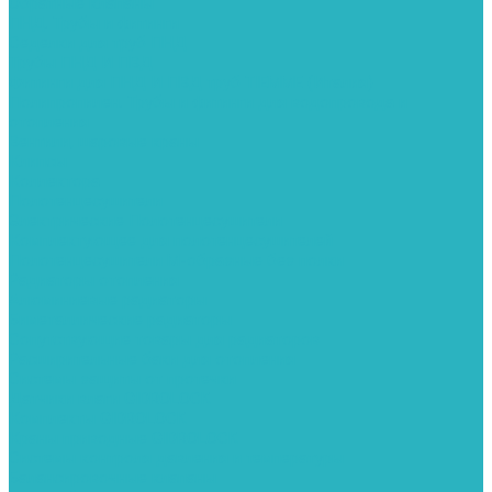
Обратные клапаны
ПНД. Трубы и фитинги
Седелки для труб ПНД
Трубы ПНД И ПВД
Фитинги для ПНД И ПВД труб TIEMME (Италия)
Полипропилен. Трубы и фитинги для водопровода и
отопления
Вентили, шаровые краны
Клипсы
Коллектора
Полотенцесушители
Электрические Полотенцесушители
Комплектующее для полотенцесушителей
Полотенцесушители М-образные без полки
Радиаторы отопления
Алюминиевые радиаторы
Биметаллические радиаторы
Сопутствующие товары для радиаторов
Расширительные баки для отопления
Системы защиты от протечки
Датчики влаги GIDROLOCK
Комплекты GIDROLOCK
Краны приводные GIDROLOCK
Системы контроля давления и температуры
Балансировочные клапаны