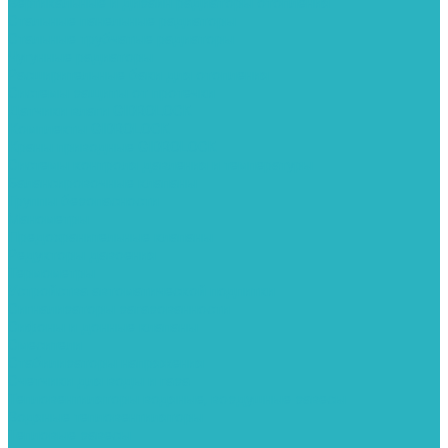
Вертикальные и дизайн радиаторы отопления
Стальные панельные радиаторы
Стальные трубчатые радиаторы
Чугунные радиаторы
Расширительные баки для отопления
Системы защиты от протечки
Датчики влаги GIDROLOCK
Комплекты GIDROLOCK
Краны приводные GIDROLOCK
Системы контроля давления и температуры
Балансировочные клапаны
Группы безопасности
Манометры
Предохранительные клапаны
Редукторы давоения
Термометры
Устройства автоматической подпитки
Сигнализаторы загазованности
Сифоны и донные клапаны
Смесители
Стабилизаторы напряжения
Счетчики для воды и газа
Тепловентиляторы водяные, воздушные завесы
Водяные тепловентиляторы
Тепловые завесы