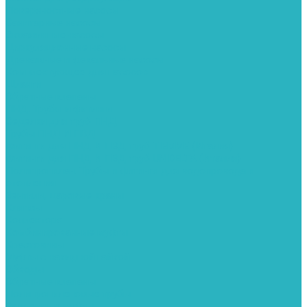
Поверхностные насосы
Санитарные насосы
Скважинные насосы
Циркуляционные насосы
Дренажные и фекальные насосы
Комплектующее для насосов
Шланги
Обратные клапаны
ПНД. Трубы и фитинги
Седелки для труб ПНД
Трубы ПНД И ПВД
Фитинги для ПНД И ПВД труб TIEMME (Италия)
Фитинги для ПНД И ПВД труб UNIDELTA (Италия)
Полипропилен. Трубы и фитинги для водопровода и
отопления
Вентили, шаровые краны
Клипсы
Коллектора
Комбинированные муфты
Крестовины
Муфты с накидной гайкой
Обводы
Обратные клапаны
Полипропиленовые трубы
Разъемные муфты