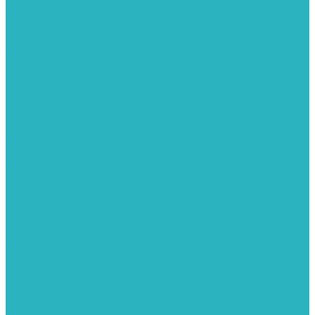
Канализация
Емкости для канализации
Канализация наружняя
Канализация внутренняя
Люки под плитку
Коллектора распределительные
Коллекторы LUXOR (Италия)
Коллекторы распределительные FAR (Италия)
Коллекторы распределительные ITAP (Италия)
Колонки газовые и комплектующие
Конвекторы внутрипольные
Внутрипольные конвекторы GEKON (Россия)
Внутрипольные конвекторы JAGA (Бельгия)
Внутрипольные конвекторы VARMANN (Россия)
Конвекторы напольные
Котлы отопительные и комплектующее
Газовые котлы
Газовые конденсационные котлы
Электрические котлы
Металлопластиковые трубы и фитинги
Насосные группы
Насосы и насосное оборудование
Насосы для повышения давления воды
Вибрационные насосы
Колодезные насосы