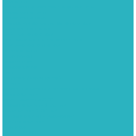
Теплые полы
Изоляционные покрытия для теплого пола
Коллекторные группы
Коллекторные шкафы
Комплектующее для систем теплого пола
Смесительные клапаны
Трубы для теплого пола
Узлы смесительные для теплого пола
Электрические теплые полы
Тепловые насосы
Теплоноситель
Термоголовки
Терморегуляторы
Трапы
Утеплители / изоляция труб
Фитинги
Аксиальные фитинги с надвижными гильзами
Медные фитинги
Муфты ремонтные GEBO
Обжимные фитинги STOUT APE
Пресс-фитинги STOUT APE
Разъемные фитинги (американки)
Резьбовые фитинги
Удлинители
Фитинги UPONOR