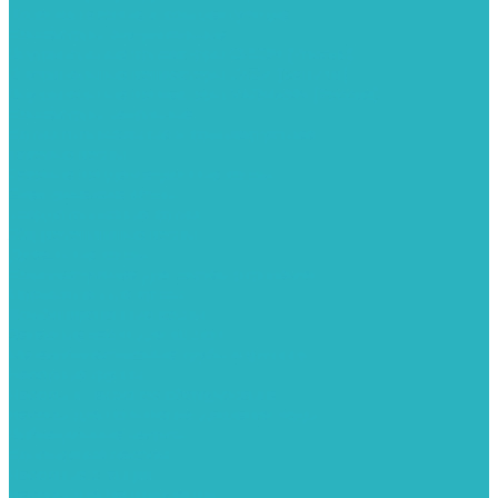
Колонки газовые и комплектующие
Конвекторы внутрипольные
Внутрипольные конвекторы GEKON (Россия)
Внутрипольные конвекторы JAGA (Бельгия)
Внутрипольные конвекторы VARMANN (Россия)
Конвекторы напольные
Котлы отопительные и комплектующее
Газовые котлы
Газовые конденсационные котлы
Электрические котлы
Твердотопливные котлы
Жидкотопливные котлы
Дизельные котлы
Комплектующее для систем отопления
Промышленные котлы
Комбинированные котлы
Запасные части для котлов
Металлопластиковые трубы и фитинги
Насосные группы
Насосы и насосное оборудование
Насосы для повышения давления воды
Вибрационные насосы
Колодезные насосы
Насосные станции
Насосы для рециркуляции