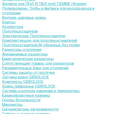
Фитинги для ПНД И ПВД труб TIEMME (Италия)
Полипропилен. Трубы и фитинги для водопровода и
отопления
Вентили, шаровые краны
Клипсы
Коллектора
Полотенцесушители
Электрические Полотенцесушители
Комплектующее для полотенцесушителей
Полотенцесушители М-образные без полки
Радиаторы отопления
Алюминиевые радиаторы
Биметаллические радиаторы
Сопутствующие товары для радиаторов
Расширительные баки для отопления
Системы защиты от протечки
Датчики влаги GIDROLOCK
Комплекты GIDROLOCK
Краны приводные GIDROLOCK
Системы контроля давления и температуры
Балансировочные клапаны
Группы безопасности
Манометры
Сигнализаторы загазованности
Сифоны и донные клапаны