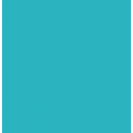
Запорная арматура
Арматура для радиаторов отопления
Вентили и задвижки
Клапаны электромагнитные
Краны для бытовой техники
Краны фланцевык
Краны шаровые
Инсталяции и унитазы
Инструменты
Вспомогательный инструмент
Ножницы и труборезы
Инструмент для сварки PPR
Инструмент для монтажа PEX И PERT труб
Канализация
Емкости для канализации
Канализация наружняя
Канализация внутренняя
Люки под плитку
Коллектора распределительные
Коллекторы LUXOR (Италия)
Коллекторы распределительные FAR (Италия)
Коллекторы распределительные ITAP (Италия)
Коллекторы распределительные STOUT (Италия)
Коллекторы распределительные TIM (КНР)
Комплектующее для коллекторов