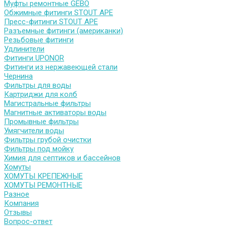
Муфты ремонтные GEBO
Обжимные фитинги STOUT APE
Пресс-фитинги STOUT APE
Разъемные фитинги (американки)
Резьбовые фитинги
Удлинители
Фитинги UPONOR
Фитинги из нержавеющей стали
Чернина
Фильтры для воды
Картриджи для колб
Магистральные фильтры
Магнитные активаторы воды
Промывные фильтры
Умягчители воды
Фильтры грубой очистки
Фильтры под мойку
Химия для септиков и бассейнов
Хомуты
ХОМУТЫ КРЕПЕЖНЫЕ
ХОМУТЫ РЕМОНТНЫЕ
Разное
Компания
Отзывы
Вопрос-ответ