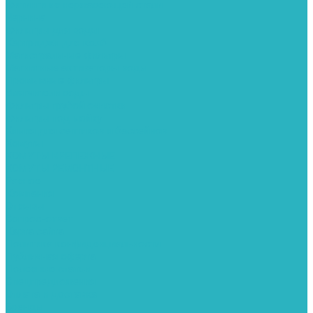
Фитинги из нержавеющей стали
Чернина
Фильтры для воды
Картриджи для колб
Магистральные фильтры
Магнитные активаторы воды
Промывные фильтры
Умягчители воды
Фильтры грубой очистки
Фильтры под мойку
Химия для септиков и бассейнов
Хомуты
ХОМУТЫ КРЕПЕЖНЫЕ
ХОМУТЫ РЕМОНТНЫЕ
Разное
Компания
Отзывы
Вопрос-ответ
Карта сайта
Политика конфиденциальности
Публичная оферта
Полезные статьи
Спецпредложения
Оплата и доставка
Бренды