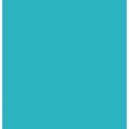
Группы безопасности
Манометры
Сигнализаторы загазованности
Сифоны и донные клапаны
Смесители
Стабилизаторы напряжения
Счетчики для воды и газа
Тепловентиляторы водяные, воздушные завесы
Водяные тепловентиляторы
Тепловые завесы
Теплые полы
Изоляционные покрытия для теплого пола
Коллекторные группы
Коллекторные шкафы
Тепловые насосы
Теплоноситель
Термоголовки
Терморегуляторы
Трапы
Утеплители / изоляция труб
Фитинги
Аксиальные фитинги с надвижными гильзами
Медные фитинги
Муфты ремонтные GEBO
Фильтры для воды