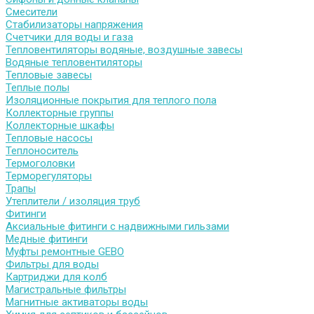
Смесители
Стабилизаторы напряжения
Счетчики для воды и газа
Тепловентиляторы водяные, воздушные завесы
Водяные тепловентиляторы
Тепловые завесы
Теплые полы
Изоляционные покрытия для теплого пола
Коллекторные группы
Коллекторные шкафы
Тепловые насосы
Теплоноситель
Термоголовки
Терморегуляторы
Трапы
Утеплители / изоляция труб
Фитинги
Аксиальные фитинги с надвижными гильзами
Медные фитинги
Муфты ремонтные GEBO
Фильтры для воды
Картриджи для колб
Магистральные фильтры
Магнитные активаторы воды