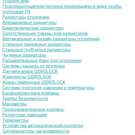
сторону АН6
Полотенцесушители лесенка перекладины в виде скобы
групповая Л4
Радиаторы отопления
Алюминиевые радиаторы
Биметаллические радиаторы
Сопутствующие товары для радиаторов
Вертикальные и дизайн радиаторы отопления
Стальные панельные радиаторы
Стальные трубчатые радиаторы
Чугунные радиаторы
Расширительные баки для отопления
Системы защиты от протечки
Датчики влаги GIDROLOCK
Комплекты GIDROLOCK
Краны приводные GIDROLOCK
Системы контроля давления и температуры
Балансировочные клапаны
Группы безопасности
Манометры
Предохранительные клапаны
Редукторы давоения
Термометры
Устройства автоматической подпитки
Сигнализаторы загазованности