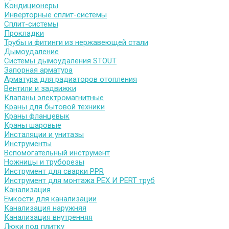
Кондиционеры
Инверторные сплит-системы
Сплит-системы
Прокладки
Трубы и фитинги из нержавеющей стали
Дымоудаление
Системы дымоудаления STOUT
Запорная арматура
Арматура для радиаторов отопления
Вентили и задвижки
Клапаны электромагнитные
Краны для бытовой техники
Краны фланцевык
Краны шаровые
Инсталяции и унитазы
Инструменты
Вспомогательный инструмент
Ножницы и труборезы
Инструмент для сварки PPR
Инструмент для монтажа PEX И PERT труб
Канализация
Емкости для канализации
Канализация наружняя
Канализация внутренняя
Люки под плитку