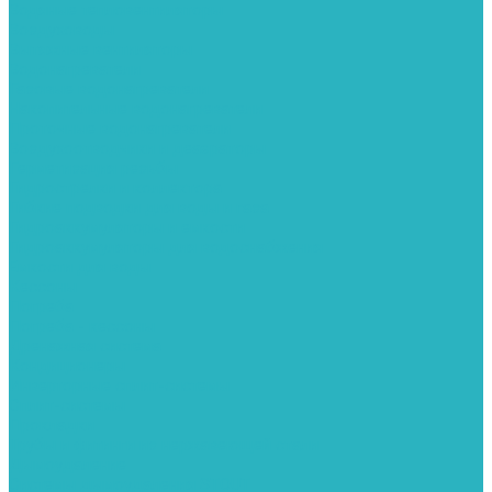
Водяные тепловентиляторы
Воздуховоды
Вытяжные вентиляторы
Водонагреватели
Газовые водонагреватели
Накопительные водонагреватели
Проточные водонагреватели
Воздухоотводчики и деаэраторы
Герметизация резьбы
Гидрострелки и коллектора
Гибкие подводки для воды и газа
Гидроаккумуляторы и емкости
Гидроаккумуляторы для водоснабжения
Емкости для воды
Кессоны
Погреба
Погреба - кессоны
Дренажная система
Кондиционеры
Инверторные сплит-системы
Сплит-системы
Прокладки
Трубы и фитинги из нержавеющей стали
Дымоудаление
Системы дымоудаления STOUT