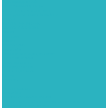
Картриджи для колб
Магистральные фильтры
Магнитные активаторы воды
Химия для септиков и бассейнов
Хомуты
ХОМУТЫ КРЕПЕЖНЫЕ
ХОМУТЫ РЕМОНТНЫЕ
Разное
Компания
Отзывы
Вопрос-ответ
Карта сайта
Политика конфиденциальности
Публичная оферта
Полезные статьи
Спецпредложения
Оплата и доставка
Бренды
Контакты
...
Каталог товаров
Автомойки
Бойлеры косвенного нагрева
Комплектующее к бойлерам косвенного нагрева
Вентиляторы и воздуховоды