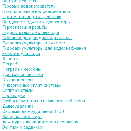
Водонагреватели
Газовые водонагреватели
Накопительные водонагреватели
Проточные водонагреватели
Воздухоотводчики и деаэраторы
Герметизация резьбы
Гидрострелки и коллектора
Гибкие подводки для воды и газа
Гидроаккумуляторы и емкости
Гидроаккумуляторы для водоснабжения
Емкости для воды
Кессоны
Погреба
Погреба - кессоны
Дренажная система
Кондиционеры
Инверторные сплит-системы
Сплит-системы
Прокладки
Трубы и фитинги из нержавеющей стали
Дымоудаление
Системы дымоудаления STOUT
Запорная арматура
Арматура для радиаторов отопления
Вентили и задвижки