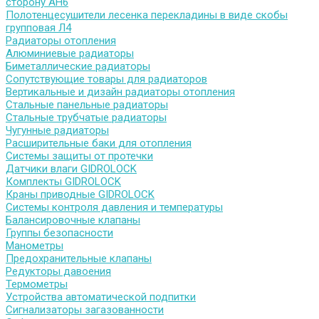
сторону АН6
Полотенцесушители лесенка перекладины в виде скобы
групповая Л4
Радиаторы отопления
Алюминиевые радиаторы
Биметаллические радиаторы
Сопутствующие товары для радиаторов
Вертикальные и дизайн радиаторы отопления
Стальные панельные радиаторы
Стальные трубчатые радиаторы
Чугунные радиаторы
Расширительные баки для отопления
Системы защиты от протечки
Датчики влаги GIDROLOCK
Комплекты GIDROLOCK
Краны приводные GIDROLOCK
Системы контроля давления и температуры
Балансировочные клапаны
Группы безопасности
Манометры
Предохранительные клапаны
Редукторы давоения
Термометры
Устройства автоматической подпитки
Сигнализаторы загазованности