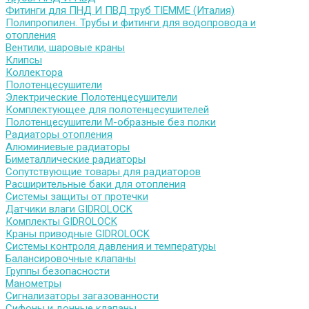
Фитинги для ПНД И ПВД труб TIEMME (Италия)
Полипропилен. Трубы и фитинги для водопровода и
отопления
Вентили, шаровые краны
Клипсы
Коллектора
Полотенцесушители
Электрические Полотенцесушители
Комплектующее для полотенцесушителей
Полотенцесушители М-образные без полки
Радиаторы отопления
Алюминиевые радиаторы
Биметаллические радиаторы
Сопутствующие товары для радиаторов
Расширительные баки для отопления
Системы защиты от протечки
Датчики влаги GIDROLOCK
Комплекты GIDROLOCK
Краны приводные GIDROLOCK
Системы контроля давления и температуры
Балансировочные клапаны
Группы безопасности
Манометры
Сигнализаторы загазованности
Сифоны и донные клапаны