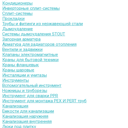
Кондиционеры
Инверторные сплит-системы
Сплит-системы
Прокладки
Трубы и фитинги из нержавеющей стали
Дымоудаление
Системы дымоудаления STOUT
Запорная арматура
Арматура для радиаторов отопления
Вентили и задвижки
Клапаны электромагнитные
Краны для бытовой техники
Краны фланцевык
Краны шаровые
Инсталяции и унитазы
Инструменты
Вспомогательный инструмент
Ножницы и труборезы
Инструмент для сварки PPR
Инструмент для монтажа PEX И PERT труб
Канализация
Емкости для канализации
Канализация наружняя
Канализация внутренняя
Люки под плитку