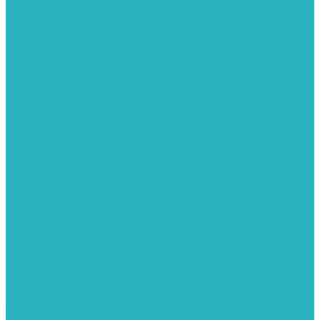
Фитинги из нержавеющей стали
Чернина
Фильтры для воды
Картриджи для колб
Магистральные фильтры
Магнитные активаторы воды
Промывные фильтры
Умягчители воды
Фильтры грубой очистки
Фильтры под мойку
Химия для септиков и бассейнов
Хомуты
ХОМУТЫ КРЕПЕЖНЫЕ
ХОМУТЫ РЕМОНТНЫЕ
Разное
Компания
Отзывы
Вопрос-ответ
Карта сайта
Политика конфиденциальности
Публичная оферта
Полезные статьи
Спецпредложения
Оплата и доставка
Бренды