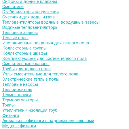
Сифоны и донные клапаны
Смесители
Стабилизаторы напряжения
Счетчики для воды и газа
Тепловентиляторы водяные, воздушные завесы
Водяные тепловентиляторы
Тепловые завесы
Теплые полы
Изоляционные покрытия для теплого пола
Коллекторные группы
Коллекторные шкафы
Комплектующее для систем теплого пола
Смесительные клапаны
Трубы для теплого пола
Узлы смесительные для теплого пола
Электрические теплые полы
Тепловые насосы
Теплоноситель
Термоголовки
Терморегуляторы
Трапы
Утеплители / изоляция труб
Фитинги
Аксиальные фитинги с надвижными гильзами
Медные фитинги