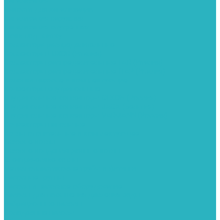
Канализация
Емкости для канализации
Канализация наружняя
Канализация внутренняя
Люки под плитку
Коллектора распределительные
Коллекторы LUXOR (Италия)
Коллекторы распределительные FAR (Италия)
Коллекторы распределительные ITAP (Италия)
Колонки газовые и комплектующие
Конвекторы внутрипольные
Внутрипольные конвекторы GEKON (Россия)
Внутрипольные конвекторы JAGA (Бельгия)
Внутрипольные конвекторы VARMANN (Россия)
Конвекторы напольные
Котлы отопительные и комплектующее
Газовые котлы
Газовые конденсационные котлы
Электрические котлы
Металлопластиковые трубы и фитинги
Насосные группы
Насосы и насосное оборудование
Насосы для повышения давления воды
Вибрационные насосы
Колодезные насосы