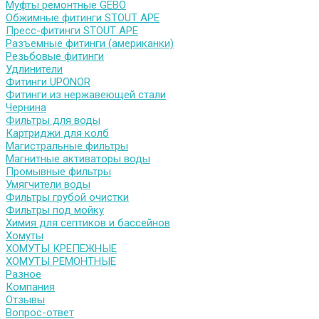
Муфты ремонтные GEBO
Обжимные фитинги STOUT APE
Пресс-фитинги STOUT APE
Разъемные фитинги (американки)
Резьбовые фитинги
Удлинители
Фитинги UPONOR
Фитинги из нержавеющей стали
Чернина
Фильтры для воды
Картриджи для колб
Магистральные фильтры
Магнитные активаторы воды
Промывные фильтры
Умягчители воды
Фильтры грубой очистки
Фильтры под мойку
Химия для септиков и бассейнов
Хомуты
ХОМУТЫ КРЕПЕЖНЫЕ
ХОМУТЫ РЕМОНТНЫЕ
Разное
Компания
Отзывы
Вопрос-ответ