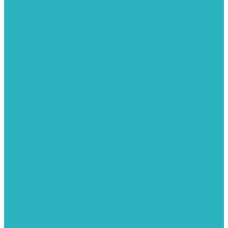
Тройник
Уголки
Фильтры
Полотенцесушители
Электрические Полотенцесушители
Комплектующее для полотенцесушителей
Полотенцесушители М-образные без полки
Полотенцесушители МП образные с полкой
Полотенцесушители МП-2 образные с полкой
Полотенцесушители лесенка ZOX КВАДРО
Полотенцесушители лесенка ломаные перекладины Л3
Полотенцесушители лесенка ломаные перекладины Л3 с
полкой
Полотенцесушители лесенка перекладины в виде скобы Л4
Полотенцесушители лесенка перекладины дуговые Л2 с
полкой
Полотенцесушители лесенка прямые перекладины групповая
Л1
Полотенцесушители лесенка прямые перекладины Л1
Полотенцесушители лесенка прямые перекладины Л1 с
полкой
Полотенцесушители лесенка Z-образные перекладины Л5
Полотенцесушители лесенка перекладины дуговые Л2
Полотенцесушители лесенка Z-образные перекладины Л5 с