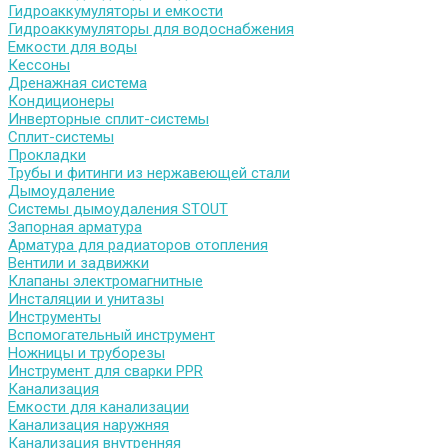
Гидроаккумуляторы и емкости
Гидроаккумуляторы для водоснабжения
Емкости для воды
Кессоны
Дренажная система
Кондиционеры
Инверторные сплит-системы
Сплит-системы
Прокладки
Трубы и фитинги из нержавеющей стали
Дымоудаление
Системы дымоудаления STOUT
Запорная арматура
Арматура для радиаторов отопления
Вентили и задвижки
Клапаны электромагнитные
Инсталяции и унитазы
Инструменты
Вспомогательный инструмент
Ножницы и труборезы
Инструмент для сварки PPR
Канализация
Емкости для канализации
Канализация наружняя
Канализация внутренняя