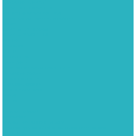
Картриджи для колб
Магистральные фильтры
Магнитные активаторы воды
Химия для септиков и бассейнов
Хомуты
ХОМУТЫ КРЕПЕЖНЫЕ
ХОМУТЫ РЕМОНТНЫЕ
Разное
Компания
Отзывы
Вопрос-ответ
Карта сайта
Политика конфиденциальности
Публичная оферта
Полезные статьи
Спецпредложения
Оплата и доставка
Бренды
Контакты
...
Каталог товаров
Автомойки
Бойлеры косвенного нагрева
Комплектующее к бойлерам косвенного нагрева
Вентиляторы и воздуховоды