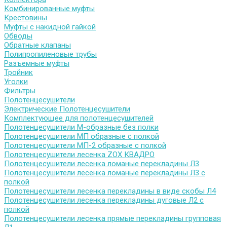
Комбинированные муфты
Крестовины
Муфты с накидной гайкой
Обводы
Обратные клапаны
Полипропиленовые трубы
Разъемные муфты
Тройник
Уголки
Фильтры
Полотенцесушители
Электрические Полотенцесушители
Комплектующее для полотенцесушителей
Полотенцесушители М-образные без полки
Полотенцесушители МП образные с полкой
Полотенцесушители МП-2 образные с полкой
Полотенцесушители лесенка ZOX КВАДРО
Полотенцесушители лесенка ломаные перекладины Л3
Полотенцесушители лесенка ломаные перекладины Л3 с
полкой
Полотенцесушители лесенка перекладины в виде скобы Л4
Полотенцесушители лесенка перекладины дуговые Л2 с
полкой
Полотенцесушители лесенка прямые перекладины групповая