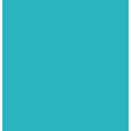
Колонки газовые и комплектующие
Конвекторы внутрипольные
Внутрипольные конвекторы GEKON (Россия)
Внутрипольные конвекторы JAGA (Бельгия)
Внутрипольные конвекторы VARMANN (Россия)
Конвекторы напольные
Котлы отопительные и комплектующее
Газовые котлы
Газовые конденсационные котлы
Электрические котлы
Твердотопливные котлы
Жидкотопливные котлы
Дизельные котлы
Комплектующее для систем отопления
Промышленные котлы
Комбинированные котлы
Запасные части для котлов
Металлопластиковые трубы и фитинги
Насосные группы
Насосы и насосное оборудование
Насосы для повышения давления воды
Вибрационные насосы
Колодезные насосы
Насосные станции
Насосы для рециркуляции