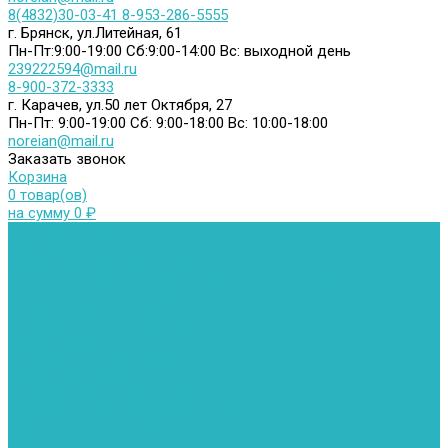
8(4832)30-03-41
8-953-286-5555
г. Брянск, ул.Литейная, 61
Пн-Пт:9:00-19:00
Сб:9:00-14:00
Вс: выходной день
239222594@mail.ru
8-900-372-3333
г. Карачев, ул.50 лет Октября, 27
Пн-Пт: 9:00-19:00
Сб: 9:00-18:00
Вс: 10:00-18:00
noreian@mail.ru
Заказать звонок
Корзина
0 товар(ов)
на сумму 0 ₽
Каталог товаров
Автомойки
Бойлеры косвенного нагрева
Комплектующее к бойлерам косвенного нагрева
Вентиляторы и воздуховоды
Водяные тепловентиляторы
Воздуховоды
Вытяжные вентиляторы
Водонагреватели
Газовые водонагреватели
Накопительные водонагреватели
Проточные водонагреватели
Воздухоотводчики и деаэраторы