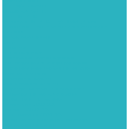
Обратные клапаны
ПНД. Трубы и фитинги
Седелки для труб ПНД
Трубы ПНД И ПВД
Фитинги для ПНД И ПВД труб TIEMME (Италия)
Полипропилен. Трубы и фитинги для водопровода и
отопления
Вентили, шаровые краны
Клипсы
Коллектора
Полотенцесушители
Электрические Полотенцесушители
Комплектующее для полотенцесушителей
Полотенцесушители М-образные без полки
Радиаторы отопления
Алюминиевые радиаторы
Биметаллические радиаторы
Сопутствующие товары для радиаторов
Расширительные баки для отопления
Системы защиты от протечки
Датчики влаги GIDROLOCK
Комплекты GIDROLOCK
Краны приводные GIDROLOCK
Системы контроля давления и температуры
Балансировочные клапаны