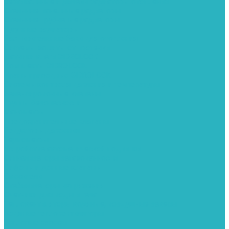
Вертикальные и дизайн радиаторы отопления
Стальные панельные радиаторы
Стальные трубчатые радиаторы
Чугунные радиаторы
Расширительные баки для отопления
Системы защиты от протечки
Датчики влаги GIDROLOCK
Комплекты GIDROLOCK
Краны приводные GIDROLOCK
Системы контроля давления и температуры
Балансировочные клапаны
Группы безопасности
Манометры
Предохранительные клапаны
Редукторы давоения
Термометры
Устройства автоматической подпитки
Сигнализаторы загазованности
Сифоны и донные клапаны
Смесители
Стабилизаторы напряжения
Счетчики для воды и газа
Тепловентиляторы водяные, воздушные завесы
Водяные тепловентиляторы
Тепловые завесы