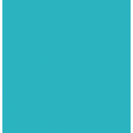
Запорная арматура
Арматура для радиаторов отопления
Вентили и задвижки
Клапаны электромагнитные
Краны для бытовой техники
Краны фланцевык
Краны шаровые
Инсталяции и унитазы
Инструменты
Вспомогательный инструмент
Ножницы и труборезы
Инструмент для сварки PPR
Инструмент для монтажа PEX И PERT труб
Канализация
Емкости для канализации
Канализация наружняя
Канализация внутренняя
Люки под плитку
Коллектора распределительные
Коллекторы LUXOR (Италия)
Коллекторы распределительные FAR (Италия)
Коллекторы распределительные ITAP (Италия)
Коллекторы распределительные STOUT (Италия)
Коллекторы распределительные TIM (КНР)
Комплектующее для коллекторов