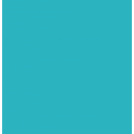
Группы безопасности
Манометры
Сигнализаторы загазованности
Сифоны и донные клапаны
Смесители
Стабилизаторы напряжения
Счетчики для воды и газа
Тепловентиляторы водяные, воздушные завесы
Водяные тепловентиляторы
Тепловые завесы
Теплые полы
Изоляционные покрытия для теплого пола
Коллекторные группы
Коллекторные шкафы
Тепловые насосы
Теплоноситель
Термоголовки
Терморегуляторы
Трапы
Утеплители / изоляция труб
Фитинги
Аксиальные фитинги с надвижными гильзами
Медные фитинги
Муфты ремонтные GEBO
Фильтры для воды