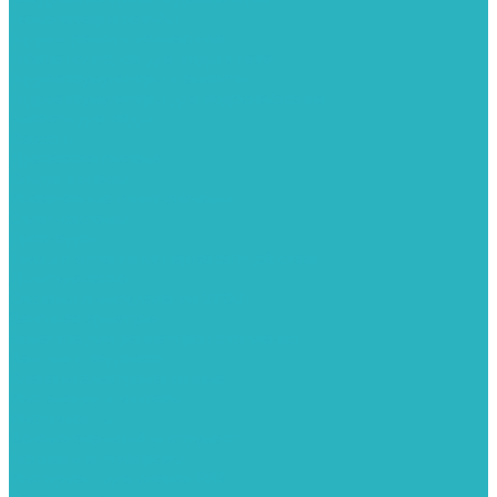
Герметизация резьбы
Гидрострелки и коллектора
Гибкие подводки для воды и газа
Гидроаккумуляторы и емкости
Гидроаккумуляторы для водоснабжения
Емкости для воды
Кессоны
Дренажная система
Кондиционеры
Инверторные сплит-системы
Сплит-системы
Прокладки
Трубы и фитинги из нержавеющей стали
Дымоудаление
Системы дымоудаления STOUT
Запорная арматура
Арматура для радиаторов отопления
Вентили и задвижки
Клапаны электромагнитные
Инсталяции и унитазы
Инструменты
Вспомогательный инструмент
Ножницы и труборезы
Инструмент для сварки PPR