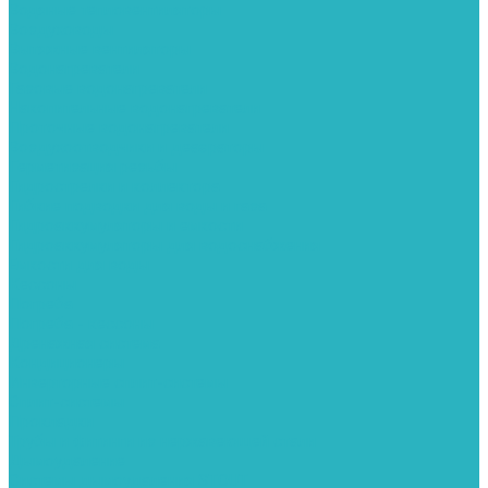
Водяные тепловентиляторы
Воздуховоды
Вытяжные вентиляторы
Водонагреватели
Газовые водонагреватели
Накопительные водонагреватели
Проточные водонагреватели
Воздухоотводчики и деаэраторы
Герметизация резьбы
Гидрострелки и коллектора
Гибкие подводки для воды и газа
Гидроаккумуляторы и емкости
Гидроаккумуляторы для водоснабжения
Емкости для воды
Кессоны
Погреба
Погреба - кессоны
Дренажная система
Кондиционеры
Инверторные сплит-системы
Сплит-системы
Прокладки
Трубы и фитинги из нержавеющей стали
Дымоудаление
Системы дымоудаления STOUT