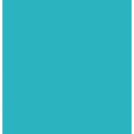
Теплые полы
Изоляционные покрытия для теплого пола
Коллекторные группы
Коллекторные шкафы
Комплектующее для систем теплого пола
Смесительные клапаны
Трубы для теплого пола
Узлы смесительные для теплого пола
Электрические теплые полы
Тепловые насосы
Теплоноситель
Термоголовки
Терморегуляторы
Трапы
Утеплители / изоляция труб
Фитинги
Аксиальные фитинги с надвижными гильзами
Медные фитинги
Муфты ремонтные GEBO
Обжимные фитинги STOUT APE
Пресс-фитинги STOUT APE
Разъемные фитинги (американки)
Резьбовые фитинги
Удлинители
Фитинги UPONOR