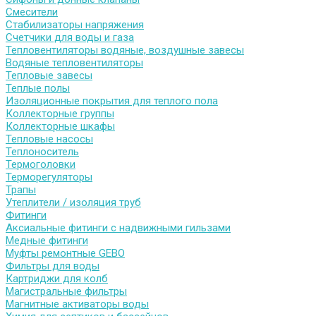
Смесители
Стабилизаторы напряжения
Счетчики для воды и газа
Тепловентиляторы водяные, воздушные завесы
Водяные тепловентиляторы
Тепловые завесы
Теплые полы
Изоляционные покрытия для теплого пола
Коллекторные группы
Коллекторные шкафы
Тепловые насосы
Теплоноситель
Термоголовки
Терморегуляторы
Трапы
Утеплители / изоляция труб
Фитинги
Аксиальные фитинги с надвижными гильзами
Медные фитинги
Муфты ремонтные GEBO
Фильтры для воды
Картриджи для колб
Магистральные фильтры
Магнитные активаторы воды