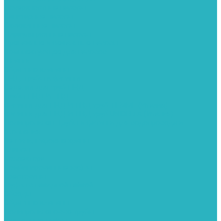
Поверхностные насосы
Санитарные насосы
Скважинные насосы
Циркуляционные насосы
Дренажные и фекальные насосы
Комплектующее для насосов
Шланги
Обратные клапаны
ПНД. Трубы и фитинги
Седелки для труб ПНД
Трубы ПНД И ПВД
Фитинги для ПНД И ПВД труб TIEMME (Италия)
Фитинги для ПНД И ПВД труб UNIDELTA (Италия)
Полипропилен. Трубы и фитинги для водопровода и
отопления
Вентили, шаровые краны
Клипсы
Коллектора
Комбинированные муфты
Крестовины
Муфты с накидной гайкой
Обводы
Обратные клапаны
Полипропиленовые трубы
Разъемные муфты