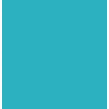
полкой
Полотенцесушители лесенка волнообразные перекладины
Л6
Полотенцесушители лесенка волнообразные перекладины
Л6 с полкой
Полотенцесушители лесенка Гитара АН5
Полотенцесушители лесенка Квадро
Полотенцесушители лесенка Т-образные перекладины
Полотенцесушители лесенка Антенна АН2
Полотенцесушители лесенка Парус АН3
Полотенцесушители Елка АН4
Полотенцесушители лесенка прямые перекладины групповая
с полкой Л1
Полотенцесушители лесенка полукруглые перекладины
групповая Л2
Полотенцесушители лесенка ломанные перекладины
групповая Л3
Полотенцесушители лесенка перекладины смещены в одну
сторону АН6
Полотенцесушители лесенка перекладины в виде скобы
групповая Л4
Радиаторы отопления
Алюминиевые радиаторы
Биметаллические радиаторы
Сопутствующие товары для радиаторов