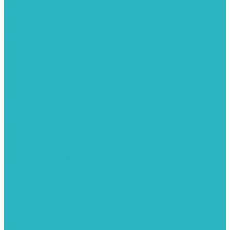
Канализация
Емкости для канализации
Канализация наружняя
Канализация внутренняя
Люки под плитку
Коллектора распределительные
Коллекторы LUXOR (Италия)
Коллекторы распределительные FAR (Италия)
Коллекторы распределительные ITAP (Италия)
Колонки газовые и комплектующие
Конвекторы внутрипольные
Внутрипольные конвекторы GEKON (Россия)
Внутрипольные конвекторы JAGA (Бельгия)
Внутрипольные конвекторы VARMANN (Россия)
Конвекторы напольные
Котлы отопительные и комплектующее
Газовые котлы
Газовые конденсационные котлы
Электрические котлы
Металлопластиковые трубы и фитинги
Насосные группы
Насосы и насосное оборудование
Насосы для повышения давления воды
Вибрационные насосы
Колодезные насосы