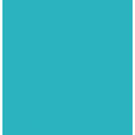
Фитинги из нержавеющей стали
Чернина
Фильтры для воды
Картриджи для колб
Магистральные фильтры
Магнитные активаторы воды
Промывные фильтры
Умягчители воды
Фильтры грубой очистки
Фильтры под мойку
Химия для септиков и бассейнов
Хомуты
ХОМУТЫ КРЕПЕЖНЫЕ
ХОМУТЫ РЕМОНТНЫЕ
Разное
Компания
Отзывы
Вопрос-ответ
Карта сайта
Политика конфиденциальности
Публичная оферта
Полезные статьи
Спецпредложения
Оплата и доставка
Бренды