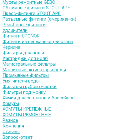
Муфты ремонтные GEBO
Обжимные фитинги STOUT APE
Пресс-фитинги STOUT APE
Разъемные фитинги (американки)
Резьбовые фитинги
Удлинители
Фитинги UPONOR
Фитинги из нержавеющей стали
Чернина
Фильтры для воды
Картриджи для колб
Магистральные фильтры
Магнитные активаторы воды
Промывные фильтры
Умягчители воды
Фильтры грубой очистки
Фильтры под мойку
Химия для септиков и бассейнов
Хомуты
ХОМУТЫ КРЕПЕЖНЫЕ
ХОМУТЫ РЕМОНТНЫЕ
Разное
Компания
Отзывы
Вопрос-ответ