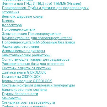
Фитинги для ПНД И ПВД труб TIEMME (Италия)
Полипропилен. Трубы и фитинги для водопровода и
отопления
Вентили, шаровые краны
Клипсы
Коллектора
Полотенцесушители
Электрические Полотенцесушители
Комплектующее для полотенцесушителей
Полотенцесушители М-образные без полки
Радиаторы отопления
Алюминиевые радиаторы
Биметаллические радиаторы
Сопутствующие товары для радиаторов
Расширительные баки для отопления
Системы защиты от протечки
Датчики влаги GIDROLOCK
Комплекты GIDROLOCK
Краны приводные GIDROLOCK
Системы контроля давления и температуры
Балансировочные клапаны
Группы безопасности
Манометры
Сигнализаторы загазованности
Сифоны и донные клапаны