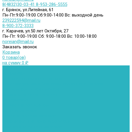
8(4832)30-03-41
8-953-286-5555
г. Брянск, ул.Литейная, 61
Пн-Пт:9:00-19:00
Сб:9:00-14:00
Вс: выходной день
239222594@mail.ru
8-900-372-3333
г. Карачев, ул.50 лет Октября, 27
Пн-Пт: 9:00-19:00
Сб: 9:00-18:00
Вс: 10:00-18:00
noreian@mail.ru
Заказать звонок
Корзина
0 товар(ов)
на сумму 0 ₽
Каталог товаров
Автомойки
Бойлеры косвенного нагрева
Комплектующее к бойлерам косвенного нагрева
Вентиляторы и воздуховоды
Водяные тепловентиляторы
Воздуховоды
Вытяжные вентиляторы
Водонагреватели
Газовые водонагреватели
Накопительные водонагреватели
Проточные водонагреватели
Воздухоотводчики и деаэраторы