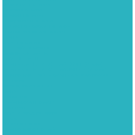
Поверхностные насосы
Санитарные насосы
Скважинные насосы
Циркуляционные насосы
Дренажные и фекальные насосы
Комплектующее для насосов
Шланги
Обратные клапаны
ПНД. Трубы и фитинги
Седелки для труб ПНД
Трубы ПНД И ПВД
Фитинги для ПНД И ПВД труб TIEMME (Италия)
Фитинги для ПНД И ПВД труб UNIDELTA (Италия)
Полипропилен. Трубы и фитинги для водопровода и
отопления
Вентили, шаровые краны
Клипсы
Коллектора
Комбинированные муфты
Крестовины
Муфты с накидной гайкой
Обводы
Обратные клапаны
Полипропиленовые трубы
Разъемные муфты