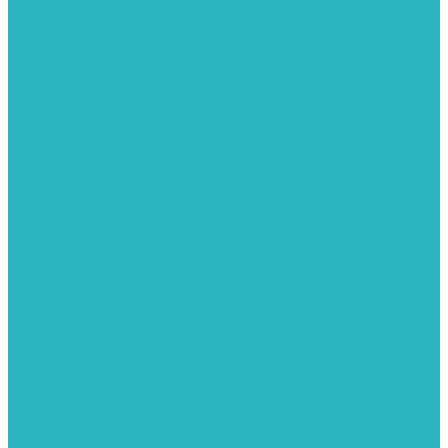
полкой
Полотенцесушители лесенка волнообразные перекладины
Л6
Полотенцесушители лесенка волнообразные перекладины
Л6 с полкой
Полотенцесушители лесенка Гитара АН5
Полотенцесушители лесенка Квадро
Полотенцесушители лесенка Т-образные перекладины
Полотенцесушители лесенка Антенна АН2
Полотенцесушители лесенка Парус АН3
Полотенцесушители Елка АН4
Полотенцесушители лесенка прямые перекладины групповая
с полкой Л1
Полотенцесушители лесенка полукруглые перекладины
групповая Л2
Полотенцесушители лесенка ломанные перекладины
групповая Л3
Полотенцесушители лесенка перекладины смещены в одну
сторону АН6
Полотенцесушители лесенка перекладины в виде скобы
групповая Л4
Радиаторы отопления
Алюминиевые радиаторы
Биметаллические радиаторы
Сопутствующие товары для радиаторов