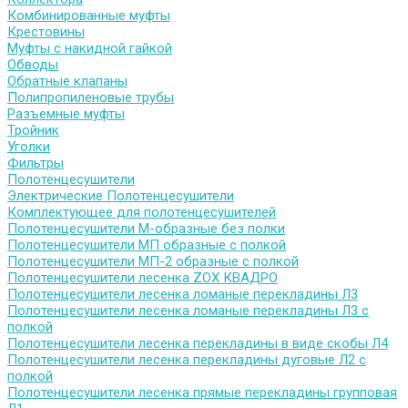
Комбинированные муфты
Крестовины
Муфты с накидной гайкой
Обводы
Обратные клапаны
Полипропиленовые трубы
Разъемные муфты
Тройник
Уголки
Фильтры
Полотенцесушители
Электрические Полотенцесушители
Комплектующее для полотенцесушителей
Полотенцесушители М-образные без полки
Полотенцесушители МП образные с полкой
Полотенцесушители МП-2 образные с полкой
Полотенцесушители лесенка ZOX КВАДРО
Полотенцесушители лесенка ломаные перекладины Л3
Полотенцесушители лесенка ломаные перекладины Л3 с
полкой
Полотенцесушители лесенка перекладины в виде скобы Л4
Полотенцесушители лесенка перекладины дуговые Л2 с
полкой
Полотенцесушители лесенка прямые перекладины групповая