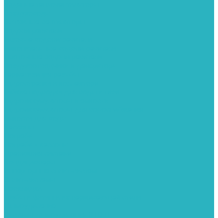
Водяные тепловентиляторы
Воздуховоды
Вытяжные вентиляторы
Водонагреватели
Газовые водонагреватели
Накопительные водонагреватели
Проточные водонагреватели
Воздухоотводчики и деаэраторы
Герметизация резьбы
Гидрострелки и коллектора
Гибкие подводки для воды и газа
Гидроаккумуляторы и емкости
Гидроаккумуляторы для водоснабжения
Емкости для воды
Кессоны
Погреба
Погреба - кессоны
Дренажная система
Кондиционеры
Инверторные сплит-системы
Сплит-системы
Прокладки
Трубы и фитинги из нержавеющей стали
Дымоудаление
Системы дымоудаления STOUT