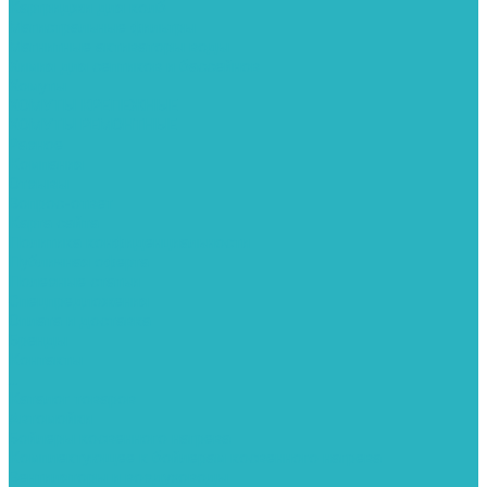
Картриджи для колб
Магистральные фильтры
Магнитные активаторы воды
Химия для септиков и бассейнов
Хомуты
ХОМУТЫ КРЕПЕЖНЫЕ
ХОМУТЫ РЕМОНТНЫЕ
Разное
Компания
Отзывы
Вопрос-ответ
Карта сайта
Политика конфиденциальности
Публичная оферта
Полезные статьи
Спецпредложения
Оплата и доставка
Бренды
Контакты
...
Каталог товаров
Автомойки
Бойлеры косвенного нагрева
Комплектующее к бойлерам косвенного нагрева
Вентиляторы и воздуховоды