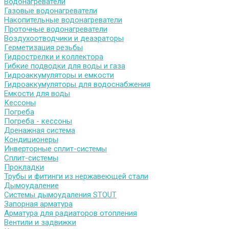
Водонагреватели
Газовые водонагреватели
Накопительные водонагреватели
Проточные водонагреватели
Воздухоотводчики и деаэраторы
Герметизация резьбы
Гидрострелки и коллектора
Гибкие подводки для воды и газа
Гидроаккумуляторы и емкости
Гидроаккумуляторы для водоснабжения
Емкости для воды
Кессоны
Погреба
Погреба - кессоны
Дренажная система
Кондиционеры
Инверторные сплит-системы
Сплит-системы
Прокладки
Трубы и фитинги из нержавеющей стали
Дымоудаление
Системы дымоудаления STOUT
Запорная арматура
Арматура для радиаторов отопления
Вентили и задвижки