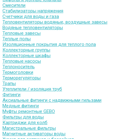
Смесители
Стабилизаторы напряжения
Счетчики для воды и газа
Тепловентиляторы водяные, воздушные завесы
Водяные тепловентиляторы
Тепловые завесы
Теплые полы
Изоляционные покрытия для теплого пола
Коллекторные группы
Коллекторные шкафы
Тепловые насосы
Теплоноситель
Термоголовки
Терморегуляторы
Трапы
Утеплители / изоляция труб
Фитинги
Аксиальные фитинги с надвижными гильзами
Медные фитинги
Муфты ремонтные GEBO
Фильтры для воды
Картриджи для колб
Магистральные фильтры
Магнитные активаторы воды