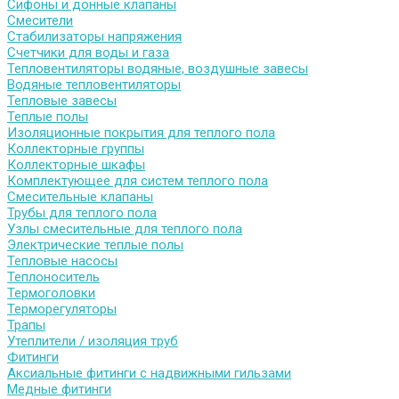
Сифоны и донные клапаны
Смесители
Стабилизаторы напряжения
Счетчики для воды и газа
Тепловентиляторы водяные, воздушные завесы
Водяные тепловентиляторы
Тепловые завесы
Теплые полы
Изоляционные покрытия для теплого пола
Коллекторные группы
Коллекторные шкафы
Комплектующее для систем теплого пола
Смесительные клапаны
Трубы для теплого пола
Узлы смесительные для теплого пола
Электрические теплые полы
Тепловые насосы
Теплоноситель
Термоголовки
Терморегуляторы
Трапы
Утеплители / изоляция труб
Фитинги
Аксиальные фитинги с надвижными гильзами
Медные фитинги