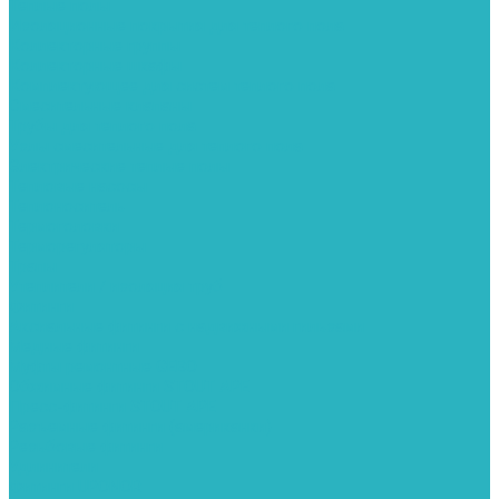
Теплые полы
Изоляционные покрытия для теплого пола
Коллекторные группы
Коллекторные шкафы
Комплектующее для систем теплого пола
Смесительные клапаны
Трубы для теплого пола
Узлы смесительные для теплого пола
Электрические теплые полы
Тепловые насосы
Теплоноситель
Термоголовки
Терморегуляторы
Трапы
Утеплители / изоляция труб
Фитинги
Аксиальные фитинги с надвижными гильзами
Медные фитинги
Муфты ремонтные GEBO
Обжимные фитинги STOUT APE
Пресс-фитинги STOUT APE
Разъемные фитинги (американки)
Резьбовые фитинги
Удлинители
Фитинги UPONOR