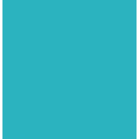
Обратные клапаны
ПНД. Трубы и фитинги
Седелки для труб ПНД
Трубы ПНД И ПВД
Фитинги для ПНД И ПВД труб TIEMME (Италия)
Полипропилен. Трубы и фитинги для водопровода и
отопления
Вентили, шаровые краны
Клипсы
Коллектора
Полотенцесушители
Электрические Полотенцесушители
Комплектующее для полотенцесушителей
Полотенцесушители М-образные без полки
Радиаторы отопления
Алюминиевые радиаторы
Биметаллические радиаторы
Сопутствующие товары для радиаторов
Расширительные баки для отопления
Системы защиты от протечки
Датчики влаги GIDROLOCK
Комплекты GIDROLOCK
Краны приводные GIDROLOCK
Системы контроля давления и температуры
Балансировочные клапаны