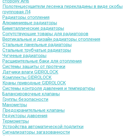
сторону АН6
Полотенцесушители лесенка перекладины в виде скобы
групповая Л4
Радиаторы отопления
Алюминиевые радиаторы
Биметаллические радиаторы
Сопутствующие товары для радиаторов
Вертикальные и дизайн радиаторы отопления
Стальные панельные радиаторы
Стальные трубчатые радиаторы
Чугунные радиаторы
Расширительные баки для отопления
Системы защиты от протечки
Датчики влаги GIDROLOCK
Комплекты GIDROLOCK
Краны приводные GIDROLOCK
Системы контроля давления и температуры
Балансировочные клапаны
Группы безопасности
Манометры
Предохранительные клапаны
Редукторы давоения
Термометры
Устройства автоматической подпитки
Сигнализаторы загазованности