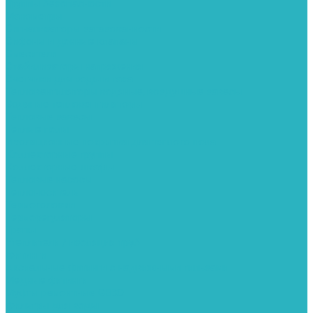
Группы безопасности
Манометры
Сигнализаторы загазованности
Сифоны и донные клапаны
Смесители
Стабилизаторы напряжения
Счетчики для воды и газа
Тепловентиляторы водяные, воздушные завесы
Водяные тепловентиляторы
Тепловые завесы
Теплые полы
Изоляционные покрытия для теплого пола
Коллекторные группы
Коллекторные шкафы
Тепловые насосы
Теплоноситель
Термоголовки
Терморегуляторы
Трапы
Утеплители / изоляция труб
Фитинги
Аксиальные фитинги с надвижными гильзами
Медные фитинги
Муфты ремонтные GEBO
Фильтры для воды