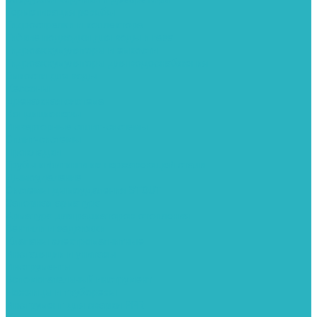
Герметизация резьбы
Гидрострелки и коллектора
Гибкие подводки для воды и газа
Гидроаккумуляторы и емкости
Гидроаккумуляторы для водоснабжения
Емкости для воды
Кессоны
Дренажная система
Кондиционеры
Инверторные сплит-системы
Сплит-системы
Прокладки
Трубы и фитинги из нержавеющей стали
Дымоудаление
Системы дымоудаления STOUT
Запорная арматура
Арматура для радиаторов отопления
Вентили и задвижки
Клапаны электромагнитные
Инсталяции и унитазы
Инструменты
Вспомогательный инструмент
Ножницы и труборезы
Инструмент для сварки PPR