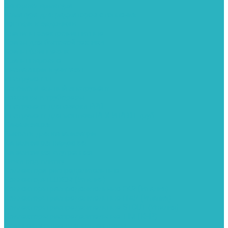
Запорная арматура
Арматура для радиаторов отопления
Вентили и задвижки
Клапаны электромагнитные
Краны для бытовой техники
Краны фланцевык
Краны шаровые
Инсталяции и унитазы
Инструменты
Вспомогательный инструмент
Ножницы и труборезы
Инструмент для сварки PPR
Инструмент для монтажа PEX И PERT труб
Канализация
Емкости для канализации
Канализация наружняя
Канализация внутренняя
Люки под плитку
Коллектора распределительные
Коллекторы LUXOR (Италия)
Коллекторы распределительные FAR (Италия)
Коллекторы распределительные ITAP (Италия)
Коллекторы распределительные STOUT (Италия)
Коллекторы распределительные TIM (КНР)
Комплектующее для коллекторов