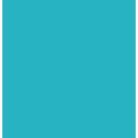
Тройник
Уголки
Фильтры
Полотенцесушители
Электрические Полотенцесушители
Комплектующее для полотенцесушителей
Полотенцесушители М-образные без полки
Полотенцесушители МП образные с полкой
Полотенцесушители МП-2 образные с полкой
Полотенцесушители лесенка ZOX КВАДРО
Полотенцесушители лесенка ломаные перекладины Л3
Полотенцесушители лесенка ломаные перекладины Л3 с
полкой
Полотенцесушители лесенка перекладины в виде скобы Л4
Полотенцесушители лесенка перекладины дуговые Л2 с
полкой
Полотенцесушители лесенка прямые перекладины групповая
Л1
Полотенцесушители лесенка прямые перекладины Л1
Полотенцесушители лесенка прямые перекладины Л1 с
полкой
Полотенцесушители лесенка Z-образные перекладины Л5
Полотенцесушители лесенка перекладины дуговые Л2
Полотенцесушители лесенка Z-образные перекладины Л5 с