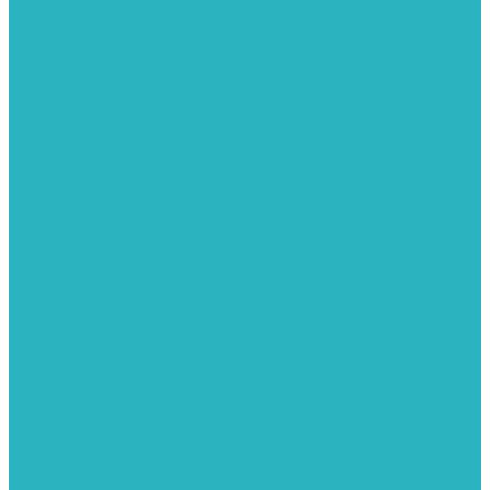
Вертикальные и дизайн радиаторы отопления
Стальные панельные радиаторы
Стальные трубчатые радиаторы
Чугунные радиаторы
Расширительные баки для отопления
Системы защиты от протечки
Датчики влаги GIDROLOCK
Комплекты GIDROLOCK
Краны приводные GIDROLOCK
Системы контроля давления и температуры
Балансировочные клапаны
Группы безопасности
Манометры
Предохранительные клапаны
Редукторы давоения
Термометры
Устройства автоматической подпитки
Сигнализаторы загазованности
Сифоны и донные клапаны
Смесители
Стабилизаторы напряжения
Счетчики для воды и газа
Тепловентиляторы водяные, воздушные завесы
Водяные тепловентиляторы
Тепловые завесы