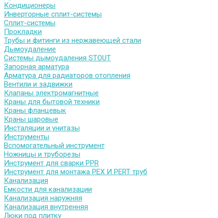
Кондиционеры
Инверторные сплит-системы
Сплит-системы
Прокладки
Трубы и фитинги из нержавеющей стали
Дымоудаление
Системы дымоудаления STOUT
Запорная арматура
Арматура для радиаторов отопления
Вентили и задвижки
Клапаны электромагнитные
Краны для бытовой техники
Краны фланцевык
Краны шаровые
Инсталяции и унитазы
Инструменты
Вспомогательный инструмент
Ножницы и труборезы
Инструмент для сварки PPR
Инструмент для монтажа PEX И PERT труб
Канализация
Емкости для канализации
Канализация наружняя
Канализация внутренняя
Люки под плитку