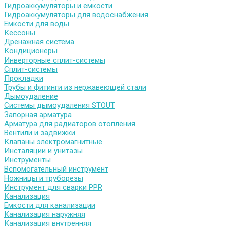
Гидроаккумуляторы и емкости
Гидроаккумуляторы для водоснабжения
Емкости для воды
Кессоны
Дренажная система
Кондиционеры
Инверторные сплит-системы
Сплит-системы
Прокладки
Трубы и фитинги из нержавеющей стали
Дымоудаление
Системы дымоудаления STOUT
Запорная арматура
Арматура для радиаторов отопления
Вентили и задвижки
Клапаны электромагнитные
Инсталяции и унитазы
Инструменты
Вспомогательный инструмент
Ножницы и труборезы
Инструмент для сварки PPR
Канализация
Емкости для канализации
Канализация наружняя
Канализация внутренняя