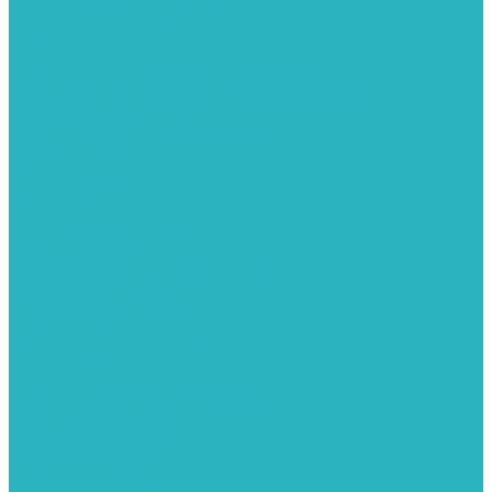
Колонки газовые и комплектующие
Конвекторы внутрипольные
Внутрипольные конвекторы GEKON (Россия)
Внутрипольные конвекторы JAGA (Бельгия)
Внутрипольные конвекторы VARMANN (Россия)
Конвекторы напольные
Котлы отопительные и комплектующее
Газовые котлы
Газовые конденсационные котлы
Электрические котлы
Твердотопливные котлы
Жидкотопливные котлы
Дизельные котлы
Комплектующее для систем отопления
Промышленные котлы
Комбинированные котлы
Запасные части для котлов
Металлопластиковые трубы и фитинги
Насосные группы
Насосы и насосное оборудование
Насосы для повышения давления воды
Вибрационные насосы
Колодезные насосы
Насосные станции
Насосы для рециркуляции