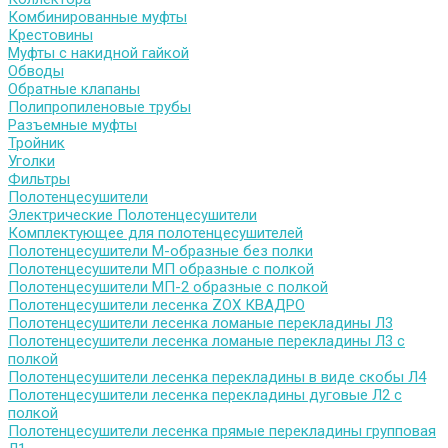
Комбинированные муфты
Крестовины
Муфты с накидной гайкой
Обводы
Обратные клапаны
Полипропиленовые трубы
Разъемные муфты
Тройник
Уголки
Фильтры
Полотенцесушители
Электрические Полотенцесушители
Комплектующее для полотенцесушителей
Полотенцесушители М-образные без полки
Полотенцесушители МП образные с полкой
Полотенцесушители МП-2 образные с полкой
Полотенцесушители лесенка ZOX КВАДРО
Полотенцесушители лесенка ломаные перекладины Л3
Полотенцесушители лесенка ломаные перекладины Л3 с
полкой
Полотенцесушители лесенка перекладины в виде скобы Л4
Полотенцесушители лесенка перекладины дуговые Л2 с
полкой
Полотенцесушители лесенка прямые перекладины групповая