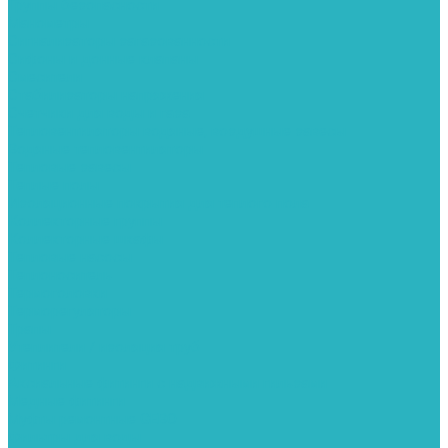
Группы безопасности
Манометры
Сигнализаторы загазованности
Сифоны и донные клапаны
Смесители
Стабилизаторы напряжения
Счетчики для воды и газа
Тепловентиляторы водяные, воздушные завесы
Водяные тепловентиляторы
Тепловые завесы
Теплые полы
Изоляционные покрытия для теплого пола
Коллекторные группы
Коллекторные шкафы
Тепловые насосы
Теплоноситель
Термоголовки
Терморегуляторы
Трапы
Утеплители / изоляция труб
Фитинги
Аксиальные фитинги с надвижными гильзами
Медные фитинги
Муфты ремонтные GEBO
Фильтры для воды