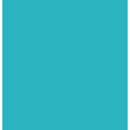
Вертикальные и дизайн радиаторы отопления
Стальные панельные радиаторы
Стальные трубчатые радиаторы
Чугунные радиаторы
Расширительные баки для отопления
Системы защиты от протечки
Датчики влаги GIDROLOCK
Комплекты GIDROLOCK
Краны приводные GIDROLOCK
Системы контроля давления и температуры
Балансировочные клапаны
Группы безопасности
Манометры
Предохранительные клапаны
Редукторы давоения
Термометры
Устройства автоматической подпитки
Сигнализаторы загазованности
Сифоны и донные клапаны
Смесители
Стабилизаторы напряжения
Счетчики для воды и газа
Тепловентиляторы водяные, воздушные завесы
Водяные тепловентиляторы
Тепловые завесы