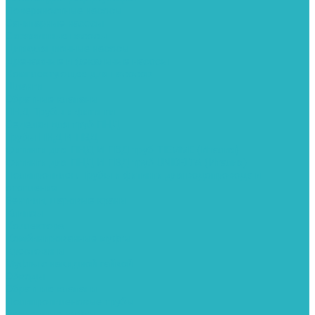
Поверхностные насосы
Санитарные насосы
Скважинные насосы
Циркуляционные насосы
Дренажные и фекальные насосы
Комплектующее для насосов
Шланги
Обратные клапаны
ПНД. Трубы и фитинги
Седелки для труб ПНД
Трубы ПНД И ПВД
Фитинги для ПНД И ПВД труб TIEMME (Италия)
Фитинги для ПНД И ПВД труб UNIDELTA (Италия)
Полипропилен. Трубы и фитинги для водопровода и
отопления
Вентили, шаровые краны
Клипсы
Коллектора
Комбинированные муфты
Крестовины
Муфты с накидной гайкой
Обводы
Обратные клапаны
Полипропиленовые трубы
Разъемные муфты