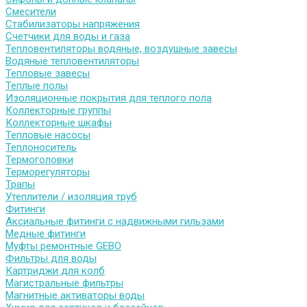
Смесители
Стабилизаторы напряжения
Счетчики для воды и газа
Тепловентиляторы водяные, воздушные завесы
Водяные тепловентиляторы
Тепловые завесы
Теплые полы
Изоляционные покрытия для теплого пола
Коллекторные группы
Коллекторные шкафы
Тепловые насосы
Теплоноситель
Термоголовки
Терморегуляторы
Трапы
Утеплители / изоляция труб
Фитинги
Аксиальные фитинги с надвижными гильзами
Медные фитинги
Муфты ремонтные GEBO
Фильтры для воды
Картриджи для колб
Магистральные фильтры
Магнитные активаторы воды