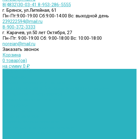
8(4832)30-03-41
8-953-286-5555
г. Брянск, ул.Литейная, 61
Пн-Пт:9:00-19:00
Сб:9:00-14:00
Вс: выходной день
239222594@mail.ru
8-900-372-3333
г. Карачев, ул.50 лет Октября, 27
Пн-Пт: 9:00-19:00
Сб: 9:00-18:00
Вс: 10:00-18:00
noreian@mail.ru
Заказать звонок
Корзина
0 товар(ов)
на сумму 0 ₽
Каталог товаров
Автомойки
Бойлеры косвенного нагрева
Комплектующее к бойлерам косвенного нагрева
Вентиляторы и воздуховоды
Водяные тепловентиляторы
Воздуховоды
Вытяжные вентиляторы
Водонагреватели
Газовые водонагреватели
Накопительные водонагреватели
Проточные водонагреватели
Воздухоотводчики и деаэраторы