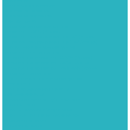
Канализация
Емкости для канализации
Канализация наружняя
Канализация внутренняя
Люки под плитку
Коллектора распределительные
Коллекторы LUXOR (Италия)
Коллекторы распределительные FAR (Италия)
Коллекторы распределительные ITAP (Италия)
Колонки газовые и комплектующие
Конвекторы внутрипольные
Внутрипольные конвекторы GEKON (Россия)
Внутрипольные конвекторы JAGA (Бельгия)
Внутрипольные конвекторы VARMANN (Россия)
Конвекторы напольные
Котлы отопительные и комплектующее
Газовые котлы
Газовые конденсационные котлы
Электрические котлы
Металлопластиковые трубы и фитинги
Насосные группы
Насосы и насосное оборудование
Насосы для повышения давления воды
Вибрационные насосы
Колодезные насосы