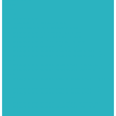
Тройник
Уголки
Фильтры
Полотенцесушители
Электрические Полотенцесушители
Комплектующее для полотенцесушителей
Полотенцесушители М-образные без полки
Полотенцесушители МП образные с полкой
Полотенцесушители МП-2 образные с полкой
Полотенцесушители лесенка ZOX КВАДРО
Полотенцесушители лесенка ломаные перекладины Л3
Полотенцесушители лесенка ломаные перекладины Л3 с
полкой
Полотенцесушители лесенка перекладины в виде скобы Л4
Полотенцесушители лесенка перекладины дуговые Л2 с
полкой
Полотенцесушители лесенка прямые перекладины групповая
Л1
Полотенцесушители лесенка прямые перекладины Л1
Полотенцесушители лесенка прямые перекладины Л1 с
полкой
Полотенцесушители лесенка Z-образные перекладины Л5
Полотенцесушители лесенка перекладины дуговые Л2
Полотенцесушители лесенка Z-образные перекладины Л5 с