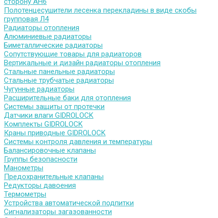
сторону АН6
Полотенцесушители лесенка перекладины в виде скобы
групповая Л4
Радиаторы отопления
Алюминиевые радиаторы
Биметаллические радиаторы
Сопутствующие товары для радиаторов
Вертикальные и дизайн радиаторы отопления
Стальные панельные радиаторы
Стальные трубчатые радиаторы
Чугунные радиаторы
Расширительные баки для отопления
Системы защиты от протечки
Датчики влаги GIDROLOCK
Комплекты GIDROLOCK
Краны приводные GIDROLOCK
Системы контроля давления и температуры
Балансировочные клапаны
Группы безопасности
Манометры
Предохранительные клапаны
Редукторы давоения
Термометры
Устройства автоматической подпитки
Сигнализаторы загазованности