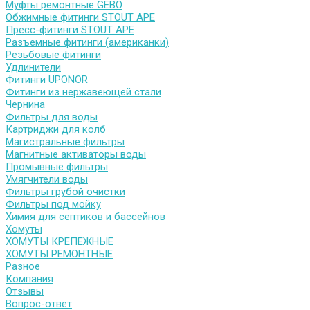
Муфты ремонтные GEBO
Обжимные фитинги STOUT APE
Пресс-фитинги STOUT APE
Разъемные фитинги (американки)
Резьбовые фитинги
Удлинители
Фитинги UPONOR
Фитинги из нержавеющей стали
Чернина
Фильтры для воды
Картриджи для колб
Магистральные фильтры
Магнитные активаторы воды
Промывные фильтры
Умягчители воды
Фильтры грубой очистки
Фильтры под мойку
Химия для септиков и бассейнов
Хомуты
ХОМУТЫ КРЕПЕЖНЫЕ
ХОМУТЫ РЕМОНТНЫЕ
Разное
Компания
Отзывы
Вопрос-ответ