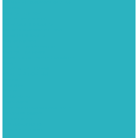
Фитинги из нержавеющей стали
Чернина
Фильтры для воды
Картриджи для колб
Магистральные фильтры
Магнитные активаторы воды
Промывные фильтры
Умягчители воды
Фильтры грубой очистки
Фильтры под мойку
Химия для септиков и бассейнов
Хомуты
ХОМУТЫ КРЕПЕЖНЫЕ
ХОМУТЫ РЕМОНТНЫЕ
Разное
Компания
Отзывы
Вопрос-ответ
Карта сайта
Политика конфиденциальности
Публичная оферта
Полезные статьи
Спецпредложения
Оплата и доставка
Бренды