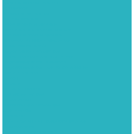
Водяные тепловентиляторы
Воздуховоды
Вытяжные вентиляторы
Водонагреватели
Газовые водонагреватели
Накопительные водонагреватели
Проточные водонагреватели
Воздухоотводчики и деаэраторы
Герметизация резьбы
Гидрострелки и коллектора
Гибкие подводки для воды и газа
Гидроаккумуляторы и емкости
Гидроаккумуляторы для водоснабжения
Емкости для воды
Кессоны
Погреба
Погреба - кессоны
Дренажная система
Кондиционеры
Инверторные сплит-системы
Сплит-системы
Прокладки
Трубы и фитинги из нержавеющей стали
Дымоудаление
Системы дымоудаления STOUT