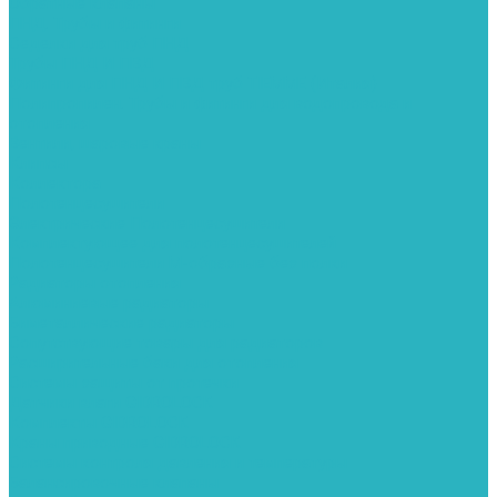
Обратные клапаны
ПНД. Трубы и фитинги
Седелки для труб ПНД
Трубы ПНД И ПВД
Фитинги для ПНД И ПВД труб TIEMME (Италия)
Полипропилен. Трубы и фитинги для водопровода и
отопления
Вентили, шаровые краны
Клипсы
Коллектора
Полотенцесушители
Электрические Полотенцесушители
Комплектующее для полотенцесушителей
Полотенцесушители М-образные без полки
Радиаторы отопления
Алюминиевые радиаторы
Биметаллические радиаторы
Сопутствующие товары для радиаторов
Расширительные баки для отопления
Системы защиты от протечки
Датчики влаги GIDROLOCK
Комплекты GIDROLOCK
Краны приводные GIDROLOCK
Системы контроля давления и температуры
Балансировочные клапаны