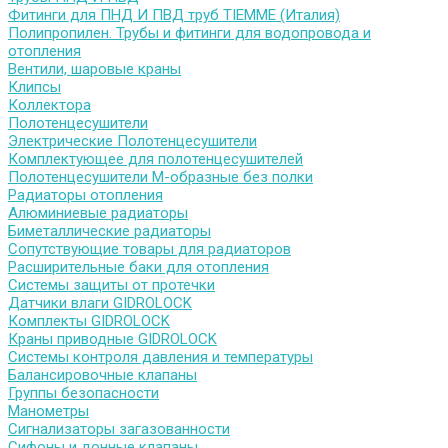
Фитинги для ПНД И ПВД труб TIEMME (Италия)
Полипропилен. Трубы и фитинги для водопровода и
отопления
Вентили, шаровые краны
Клипсы
Коллектора
Полотенцесушители
Электрические Полотенцесушители
Комплектующее для полотенцесушителей
Полотенцесушители М-образные без полки
Радиаторы отопления
Алюминиевые радиаторы
Биметаллические радиаторы
Сопутствующие товары для радиаторов
Расширительные баки для отопления
Системы защиты от протечки
Датчики влаги GIDROLOCK
Комплекты GIDROLOCK
Краны приводные GIDROLOCK
Системы контроля давления и температуры
Балансировочные клапаны
Группы безопасности
Манометры
Сигнализаторы загазованности
Сифоны и донные клапаны