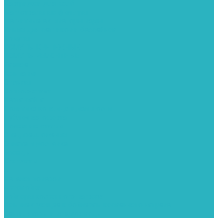
Картриджи для колб
Магистральные фильтры
Магнитные активаторы воды
Химия для септиков и бассейнов
Хомуты
ХОМУТЫ КРЕПЕЖНЫЕ
ХОМУТЫ РЕМОНТНЫЕ
Разное
Компания
Отзывы
Вопрос-ответ
Карта сайта
Политика конфиденциальности
Публичная оферта
Полезные статьи
Спецпредложения
Оплата и доставка
Бренды
Контакты
...
Каталог товаров
Автомойки
Бойлеры косвенного нагрева
Комплектующее к бойлерам косвенного нагрева
Вентиляторы и воздуховоды