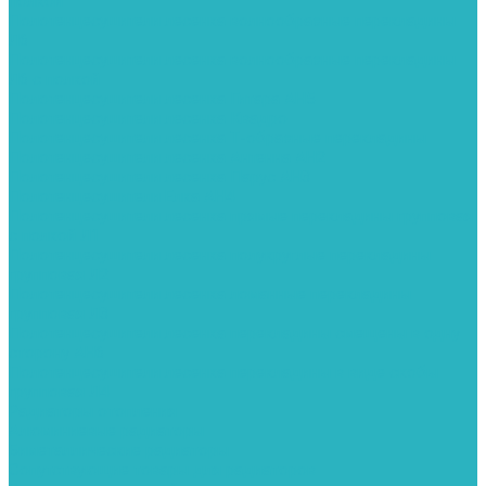
полкой
Полотенцесушители лесенка волнообразные перекладины
Л6
Полотенцесушители лесенка волнообразные перекладины
Л6 с полкой
Полотенцесушители лесенка Гитара АН5
Полотенцесушители лесенка Квадро
Полотенцесушители лесенка Т-образные перекладины
Полотенцесушители лесенка Антенна АН2
Полотенцесушители лесенка Парус АН3
Полотенцесушители Елка АН4
Полотенцесушители лесенка прямые перекладины групповая
с полкой Л1
Полотенцесушители лесенка полукруглые перекладины
групповая Л2
Полотенцесушители лесенка ломанные перекладины
групповая Л3
Полотенцесушители лесенка перекладины смещены в одну
сторону АН6
Полотенцесушители лесенка перекладины в виде скобы
групповая Л4
Радиаторы отопления
Алюминиевые радиаторы
Биметаллические радиаторы
Сопутствующие товары для радиаторов