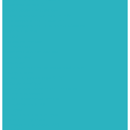
Герметизация резьбы
Гидрострелки и коллектора
Гибкие подводки для воды и газа
Гидроаккумуляторы и емкости
Гидроаккумуляторы для водоснабжения
Емкости для воды
Кессоны
Дренажная система
Кондиционеры
Инверторные сплит-системы
Сплит-системы
Прокладки
Трубы и фитинги из нержавеющей стали
Дымоудаление
Системы дымоудаления STOUT
Запорная арматура
Арматура для радиаторов отопления
Вентили и задвижки
Клапаны электромагнитные
Инсталяции и унитазы
Инструменты
Вспомогательный инструмент
Ножницы и труборезы
Инструмент для сварки PPR