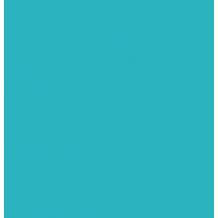
Колонки газовые и комплектующие
Конвекторы внутрипольные
Внутрипольные конвекторы GEKON (Россия)
Внутрипольные конвекторы JAGA (Бельгия)
Внутрипольные конвекторы VARMANN (Россия)
Конвекторы напольные
Котлы отопительные и комплектующее
Газовые котлы
Газовые конденсационные котлы
Электрические котлы
Твердотопливные котлы
Жидкотопливные котлы
Дизельные котлы
Комплектующее для систем отопления
Промышленные котлы
Комбинированные котлы
Запасные части для котлов
Металлопластиковые трубы и фитинги
Насосные группы
Насосы и насосное оборудование
Насосы для повышения давления воды
Вибрационные насосы
Колодезные насосы
Насосные станции
Насосы для рециркуляции