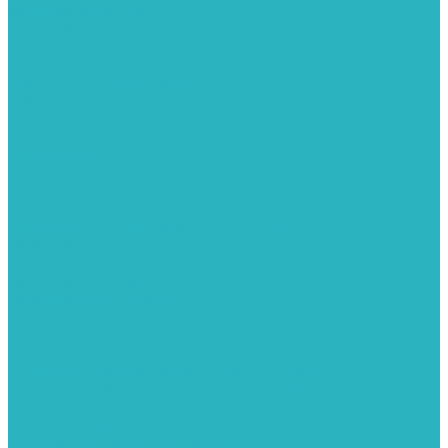
Запорная арматура
Арматура для радиаторов отопления
Вентили и задвижки
Клапаны электромагнитные
Краны для бытовой техники
Краны фланцевык
Краны шаровые
Инсталяции и унитазы
Инструменты
Вспомогательный инструмент
Ножницы и труборезы
Инструмент для сварки PPR
Инструмент для монтажа PEX И PERT труб
Канализация
Емкости для канализации
Канализация наружняя
Канализация внутренняя
Люки под плитку
Коллектора распределительные
Коллекторы LUXOR (Италия)
Коллекторы распределительные FAR (Италия)
Коллекторы распределительные ITAP (Италия)
Коллекторы распределительные STOUT (Италия)
Коллекторы распределительные TIM (КНР)
Комплектующее для коллекторов