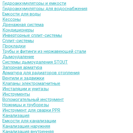
Гидроаккумуляторы и емкости
Гидроаккумуляторы для водоснабжения
Емкости для воды
Кессоны
Дренажная система
Кондиционеры
Инверторные сплит-системы
Сплит-системы
Прокладки
Трубы и фитинги из нержавеющей стали
Дымоудаление
Системы дымоудаления STOUT
Запорная арматура
Арматура для радиаторов отопления
Вентили и задвижки
Клапаны электромагнитные
Инсталяции и унитазы
Инструменты
Вспомогательный инструмент
Ножницы и труборезы
Инструмент для сварки PPR
Канализация
Емкости для канализации
Канализация наружняя
Канализация внутренняя