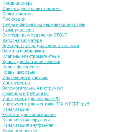
Кондиционеры
Инверторные сплит-системы
Сплит-системы
Прокладки
Трубы и фитинги из нержавеющей стали
Дымоудаление
Системы дымоудаления STOUT
Запорная арматура
Арматура для радиаторов отопления
Вентили и задвижки
Клапаны электромагнитные
Краны для бытовой техники
Краны фланцевык
Краны шаровые
Инсталяции и унитазы
Инструменты
Вспомогательный инструмент
Ножницы и труборезы
Инструмент для сварки PPR
Инструмент для монтажа PEX И PERT труб
Канализация
Емкости для канализации
Канализация наружняя
Канализация внутренняя
Люки под плитку