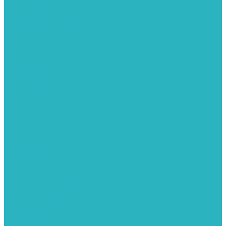
Теплые полы
Изоляционные покрытия для теплого пола
Коллекторные группы
Коллекторные шкафы
Комплектующее для систем теплого пола
Смесительные клапаны
Трубы для теплого пола
Узлы смесительные для теплого пола
Электрические теплые полы
Тепловые насосы
Теплоноситель
Термоголовки
Терморегуляторы
Трапы
Утеплители / изоляция труб
Фитинги
Аксиальные фитинги с надвижными гильзами
Медные фитинги
Муфты ремонтные GEBO
Обжимные фитинги STOUT APE
Пресс-фитинги STOUT APE
Разъемные фитинги (американки)
Резьбовые фитинги
Удлинители
Фитинги UPONOR