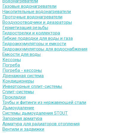
Водонагреватели
Газовые водонагреватели
Накопительные водонагреватели
Проточные водонагреватели
Воздухоотводчики и деаэраторы
Герметизация резьбы
Гидрострелки и коллектора
Гибкие подводки для воды и газа
Гидроаккумуляторы и емкости
Гидроаккумуляторы для водоснабжения
Емкости для воды
Кессоны
Погреба
Погреба - кессоны
Дренажная система
Кондиционеры
Инверторные сплит-системы
Сплит-системы
Прокладки
Трубы и фитинги из нержавеющей стали
Дымоудаление
Системы дымоудаления STOUT
Запорная арматура
Арматура для радиаторов отопления
Вентили и задвижки