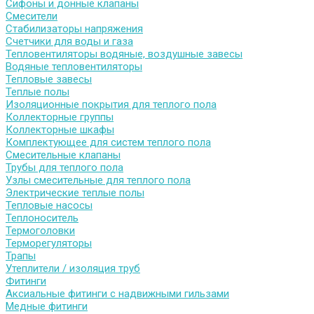
Сифоны и донные клапаны
Смесители
Стабилизаторы напряжения
Счетчики для воды и газа
Тепловентиляторы водяные, воздушные завесы
Водяные тепловентиляторы
Тепловые завесы
Теплые полы
Изоляционные покрытия для теплого пола
Коллекторные группы
Коллекторные шкафы
Комплектующее для систем теплого пола
Смесительные клапаны
Трубы для теплого пола
Узлы смесительные для теплого пола
Электрические теплые полы
Тепловые насосы
Теплоноситель
Термоголовки
Терморегуляторы
Трапы
Утеплители / изоляция труб
Фитинги
Аксиальные фитинги с надвижными гильзами
Медные фитинги