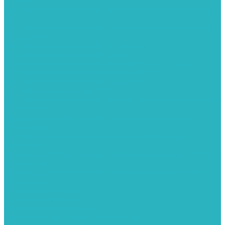
полкой
Полотенцесушители лесенка волнообразные перекладины
Л6
Полотенцесушители лесенка волнообразные перекладины
Л6 с полкой
Полотенцесушители лесенка Гитара АН5
Полотенцесушители лесенка Квадро
Полотенцесушители лесенка Т-образные перекладины
Полотенцесушители лесенка Антенна АН2
Полотенцесушители лесенка Парус АН3
Полотенцесушители Елка АН4
Полотенцесушители лесенка прямые перекладины групповая
с полкой Л1
Полотенцесушители лесенка полукруглые перекладины
групповая Л2
Полотенцесушители лесенка ломанные перекладины
групповая Л3
Полотенцесушители лесенка перекладины смещены в одну
сторону АН6
Полотенцесушители лесенка перекладины в виде скобы
групповая Л4
Радиаторы отопления
Алюминиевые радиаторы
Биметаллические радиаторы
Сопутствующие товары для радиаторов