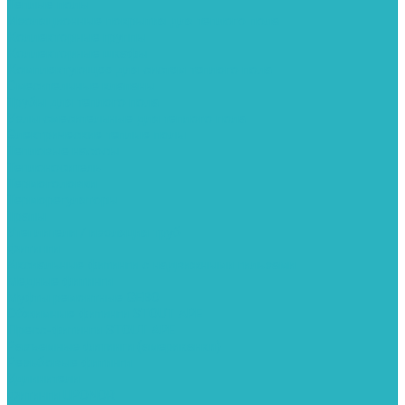
Теплые полы
Изоляционные покрытия для теплого пола
Коллекторные группы
Коллекторные шкафы
Комплектующее для систем теплого пола
Смесительные клапаны
Трубы для теплого пола
Узлы смесительные для теплого пола
Электрические теплые полы
Тепловые насосы
Теплоноситель
Термоголовки
Терморегуляторы
Трапы
Утеплители / изоляция труб
Фитинги
Аксиальные фитинги с надвижными гильзами
Медные фитинги
Муфты ремонтные GEBO
Обжимные фитинги STOUT APE
Пресс-фитинги STOUT APE
Разъемные фитинги (американки)
Резьбовые фитинги
Удлинители
Фитинги UPONOR