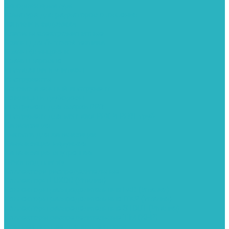
Запорная арматура
Арматура для радиаторов отопления
Вентили и задвижки
Клапаны электромагнитные
Краны для бытовой техники
Краны фланцевык
Краны шаровые
Инсталяции и унитазы
Инструменты
Вспомогательный инструмент
Ножницы и труборезы
Инструмент для сварки PPR
Инструмент для монтажа PEX И PERT труб
Канализация
Емкости для канализации
Канализация наружняя
Канализация внутренняя
Люки под плитку
Коллектора распределительные
Коллекторы LUXOR (Италия)
Коллекторы распределительные FAR (Италия)
Коллекторы распределительные ITAP (Италия)
Коллекторы распределительные STOUT (Италия)
Коллекторы распределительные TIM (КНР)
Комплектующее для коллекторов