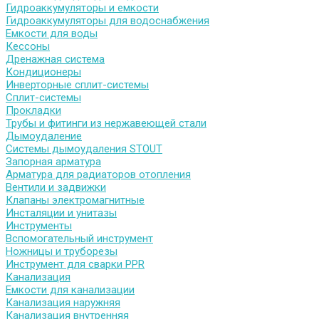
Гидроаккумуляторы и емкости
Гидроаккумуляторы для водоснабжения
Емкости для воды
Кессоны
Дренажная система
Кондиционеры
Инверторные сплит-системы
Сплит-системы
Прокладки
Трубы и фитинги из нержавеющей стали
Дымоудаление
Системы дымоудаления STOUT
Запорная арматура
Арматура для радиаторов отопления
Вентили и задвижки
Клапаны электромагнитные
Инсталяции и унитазы
Инструменты
Вспомогательный инструмент
Ножницы и труборезы
Инструмент для сварки PPR
Канализация
Емкости для канализации
Канализация наружняя
Канализация внутренняя