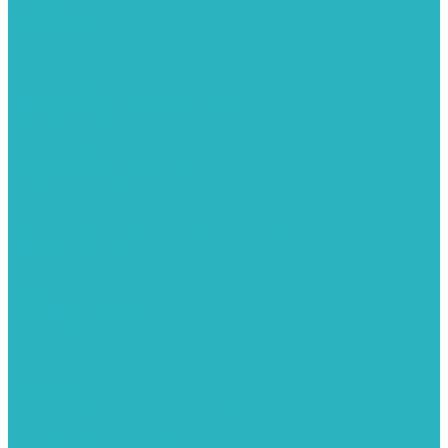
Водяные тепловентиляторы
Воздуховоды
Вытяжные вентиляторы
Водонагреватели
Газовые водонагреватели
Накопительные водонагреватели
Проточные водонагреватели
Воздухоотводчики и деаэраторы
Герметизация резьбы
Гидрострелки и коллектора
Гибкие подводки для воды и газа
Гидроаккумуляторы и емкости
Гидроаккумуляторы для водоснабжения
Емкости для воды
Кессоны
Погреба
Погреба - кессоны
Дренажная система
Кондиционеры
Инверторные сплит-системы
Сплит-системы
Прокладки
Трубы и фитинги из нержавеющей стали
Дымоудаление
Системы дымоудаления STOUT