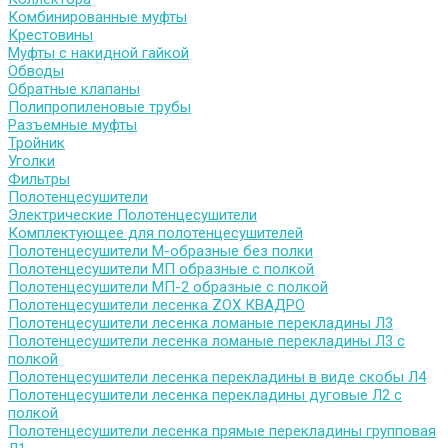
Комбинированные муфты
Крестовины
Муфты с накидной гайкой
Обводы
Обратные клапаны
Полипропиленовые трубы
Разъемные муфты
Тройник
Уголки
Фильтры
Полотенцесушители
Электрические Полотенцесушители
Комплектующее для полотенцесушителей
Полотенцесушители М-образные без полки
Полотенцесушители МП образные с полкой
Полотенцесушители МП-2 образные с полкой
Полотенцесушители лесенка ZOX КВАДРО
Полотенцесушители лесенка ломаные перекладины Л3
Полотенцесушители лесенка ломаные перекладины Л3 с
полкой
Полотенцесушители лесенка перекладины в виде скобы Л4
Полотенцесушители лесенка перекладины дуговые Л2 с
полкой
Полотенцесушители лесенка прямые перекладины групповая