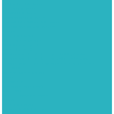
Поверхностные насосы
Санитарные насосы
Скважинные насосы
Циркуляционные насосы
Дренажные и фекальные насосы
Комплектующее для насосов
Шланги
Обратные клапаны
ПНД. Трубы и фитинги
Седелки для труб ПНД
Трубы ПНД И ПВД
Фитинги для ПНД И ПВД труб TIEMME (Италия)
Фитинги для ПНД И ПВД труб UNIDELTA (Италия)
Полипропилен. Трубы и фитинги для водопровода и
отопления
Вентили, шаровые краны
Клипсы
Коллектора
Комбинированные муфты
Крестовины
Муфты с накидной гайкой
Обводы
Обратные клапаны
Полипропиленовые трубы
Разъемные муфты