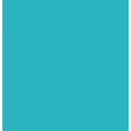
Герметизация резьбы
Гидрострелки и коллектора
Гибкие подводки для воды и газа
Гидроаккумуляторы и емкости
Гидроаккумуляторы для водоснабжения
Емкости для воды
Кессоны
Дренажная система
Кондиционеры
Инверторные сплит-системы
Сплит-системы
Прокладки
Трубы и фитинги из нержавеющей стали
Дымоудаление
Системы дымоудаления STOUT
Запорная арматура
Арматура для радиаторов отопления
Вентили и задвижки
Клапаны электромагнитные
Инсталяции и унитазы
Инструменты
Вспомогательный инструмент
Ножницы и труборезы
Инструмент для сварки PPR