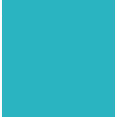
Картриджи для колб
Магистральные фильтры
Магнитные активаторы воды
Химия для септиков и бассейнов
Хомуты
ХОМУТЫ КРЕПЕЖНЫЕ
ХОМУТЫ РЕМОНТНЫЕ
Разное
Компания
Отзывы
Вопрос-ответ
Карта сайта
Политика конфиденциальности
Публичная оферта
Полезные статьи
Спецпредложения
Оплата и доставка
Бренды
Контакты
...
Каталог товаров
Автомойки
Бойлеры косвенного нагрева
Комплектующее к бойлерам косвенного нагрева
Вентиляторы и воздуховоды