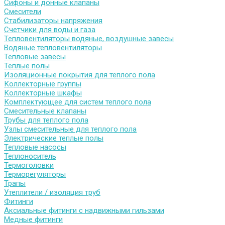
Сифоны и донные клапаны
Смесители
Стабилизаторы напряжения
Счетчики для воды и газа
Тепловентиляторы водяные, воздушные завесы
Водяные тепловентиляторы
Тепловые завесы
Теплые полы
Изоляционные покрытия для теплого пола
Коллекторные группы
Коллекторные шкафы
Комплектующее для систем теплого пола
Смесительные клапаны
Трубы для теплого пола
Узлы смесительные для теплого пола
Электрические теплые полы
Тепловые насосы
Теплоноситель
Термоголовки
Терморегуляторы
Трапы
Утеплители / изоляция труб
Фитинги
Аксиальные фитинги с надвижными гильзами
Медные фитинги