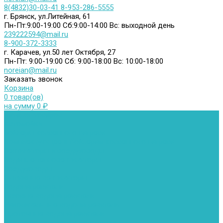
8(4832)30-03-41
8-953-286-5555
г. Брянск, ул.Литейная, 61
Пн-Пт:9:00-19:00
Сб:9:00-14:00
Вс: выходной день
239222594@mail.ru
8-900-372-3333
г. Карачев, ул.50 лет Октября, 27
Пн-Пт: 9:00-19:00
Сб: 9:00-18:00
Вс: 10:00-18:00
noreian@mail.ru
Заказать звонок
Корзина
0 товар(ов)
на сумму 0 ₽
Каталог товаров
Автомойки
Бойлеры косвенного нагрева
Комплектующее к бойлерам косвенного нагрева
Вентиляторы и воздуховоды
Водяные тепловентиляторы
Воздуховоды
Вытяжные вентиляторы
Водонагреватели
Газовые водонагреватели
Накопительные водонагреватели
Проточные водонагреватели
Воздухоотводчики и деаэраторы