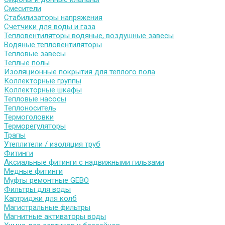
Смесители
Стабилизаторы напряжения
Счетчики для воды и газа
Тепловентиляторы водяные, воздушные завесы
Водяные тепловентиляторы
Тепловые завесы
Теплые полы
Изоляционные покрытия для теплого пола
Коллекторные группы
Коллекторные шкафы
Тепловые насосы
Теплоноситель
Термоголовки
Терморегуляторы
Трапы
Утеплители / изоляция труб
Фитинги
Аксиальные фитинги с надвижными гильзами
Медные фитинги
Муфты ремонтные GEBO
Фильтры для воды
Картриджи для колб
Магистральные фильтры
Магнитные активаторы воды