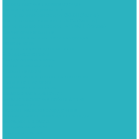
Колонки газовые и комплектующие
Конвекторы внутрипольные
Внутрипольные конвекторы GEKON (Россия)
Внутрипольные конвекторы JAGA (Бельгия)
Внутрипольные конвекторы VARMANN (Россия)
Конвекторы напольные
Котлы отопительные и комплектующее
Газовые котлы
Газовые конденсационные котлы
Электрические котлы
Твердотопливные котлы
Жидкотопливные котлы
Дизельные котлы
Комплектующее для систем отопления
Промышленные котлы
Комбинированные котлы
Запасные части для котлов
Металлопластиковые трубы и фитинги
Насосные группы
Насосы и насосное оборудование
Насосы для повышения давления воды
Вибрационные насосы
Колодезные насосы
Насосные станции
Насосы для рециркуляции