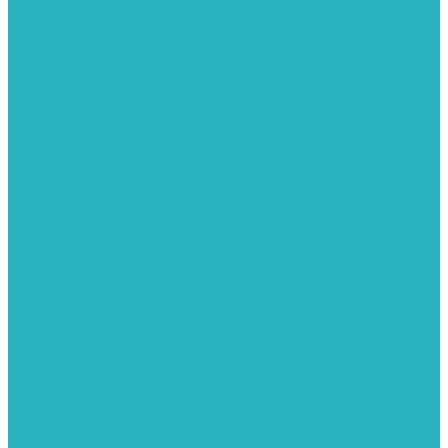
Обратные клапаны
ПНД. Трубы и фитинги
Седелки для труб ПНД
Трубы ПНД И ПВД
Фитинги для ПНД И ПВД труб TIEMME (Италия)
Полипропилен. Трубы и фитинги для водопровода и
отопления
Вентили, шаровые краны
Клипсы
Коллектора
Полотенцесушители
Электрические Полотенцесушители
Комплектующее для полотенцесушителей
Полотенцесушители М-образные без полки
Радиаторы отопления
Алюминиевые радиаторы
Биметаллические радиаторы
Сопутствующие товары для радиаторов
Расширительные баки для отопления
Системы защиты от протечки
Датчики влаги GIDROLOCK
Комплекты GIDROLOCK
Краны приводные GIDROLOCK
Системы контроля давления и температуры
Балансировочные клапаны