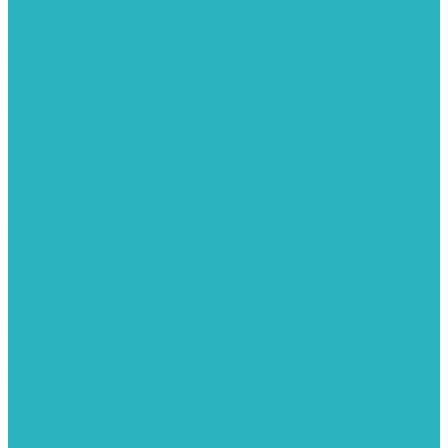
Тройник
Уголки
Фильтры
Полотенцесушители
Электрические Полотенцесушители
Комплектующее для полотенцесушителей
Полотенцесушители М-образные без полки
Полотенцесушители МП образные с полкой
Полотенцесушители МП-2 образные с полкой
Полотенцесушители лесенка ZOX КВАДРО
Полотенцесушители лесенка ломаные перекладины Л3
Полотенцесушители лесенка ломаные перекладины Л3 с
полкой
Полотенцесушители лесенка перекладины в виде скобы Л4
Полотенцесушители лесенка перекладины дуговые Л2 с
полкой
Полотенцесушители лесенка прямые перекладины групповая
Л1
Полотенцесушители лесенка прямые перекладины Л1
Полотенцесушители лесенка прямые перекладины Л1 с
полкой
Полотенцесушители лесенка Z-образные перекладины Л5
Полотенцесушители лесенка перекладины дуговые Л2
Полотенцесушители лесенка Z-образные перекладины Л5 с