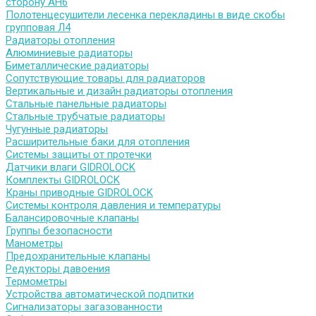
сторону АН6
Полотенцесушители лесенка перекладины в виде скобы
групповая Л4
Радиаторы отопления
Алюминиевые радиаторы
Биметаллические радиаторы
Сопутствующие товары для радиаторов
Вертикальные и дизайн радиаторы отопления
Стальные панельные радиаторы
Стальные трубчатые радиаторы
Чугунные радиаторы
Расширительные баки для отопления
Системы защиты от протечки
Датчики влаги GIDROLOCK
Комплекты GIDROLOCK
Краны приводные GIDROLOCK
Системы контроля давления и температуры
Балансировочные клапаны
Группы безопасности
Манометры
Предохранительные клапаны
Редукторы давоения
Термометры
Устройства автоматической подпитки
Сигнализаторы загазованности