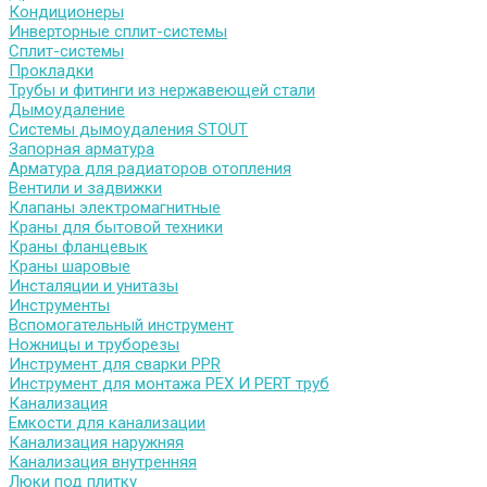
Кондиционеры
Инверторные сплит-системы
Сплит-системы
Прокладки
Трубы и фитинги из нержавеющей стали
Дымоудаление
Системы дымоудаления STOUT
Запорная арматура
Арматура для радиаторов отопления
Вентили и задвижки
Клапаны электромагнитные
Краны для бытовой техники
Краны фланцевык
Краны шаровые
Инсталяции и унитазы
Инструменты
Вспомогательный инструмент
Ножницы и труборезы
Инструмент для сварки PPR
Инструмент для монтажа PEX И PERT труб
Канализация
Емкости для канализации
Канализация наружняя
Канализация внутренняя
Люки под плитку