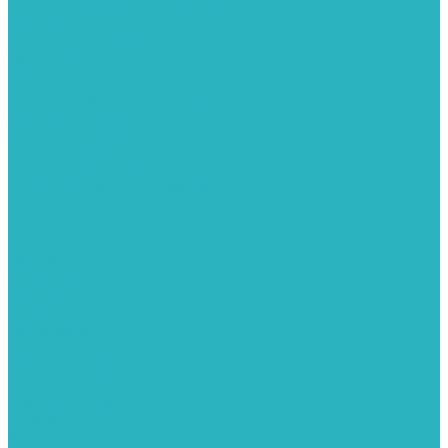
Фитинги из нержавеющей стали
Чернина
Фильтры для воды
Картриджи для колб
Магистральные фильтры
Магнитные активаторы воды
Промывные фильтры
Умягчители воды
Фильтры грубой очистки
Фильтры под мойку
Химия для септиков и бассейнов
Хомуты
ХОМУТЫ КРЕПЕЖНЫЕ
ХОМУТЫ РЕМОНТНЫЕ
Разное
Компания
Отзывы
Вопрос-ответ
Карта сайта
Политика конфиденциальности
Публичная оферта
Полезные статьи
Спецпредложения
Оплата и доставка
Бренды