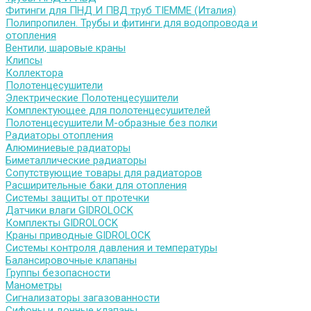
Фитинги для ПНД И ПВД труб TIEMME (Италия)
Полипропилен. Трубы и фитинги для водопровода и
отопления
Вентили, шаровые краны
Клипсы
Коллектора
Полотенцесушители
Электрические Полотенцесушители
Комплектующее для полотенцесушителей
Полотенцесушители М-образные без полки
Радиаторы отопления
Алюминиевые радиаторы
Биметаллические радиаторы
Сопутствующие товары для радиаторов
Расширительные баки для отопления
Системы защиты от протечки
Датчики влаги GIDROLOCK
Комплекты GIDROLOCK
Краны приводные GIDROLOCK
Системы контроля давления и температуры
Балансировочные клапаны
Группы безопасности
Манометры
Сигнализаторы загазованности
Сифоны и донные клапаны