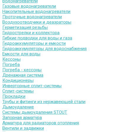
Водонагреватели
Газовые водонагреватели
Накопительные водонагреватели
Проточные водонагреватели
Воздухоотводчики и деаэраторы
Герметизация резьбы
Гидрострелки и коллектора
Гибкие подводки для воды и газа
Гидроаккумуляторы и емкости
Гидроаккумуляторы для водоснабжения
Емкости для воды
Кессоны
Погреба
Погреба - кессоны
Дренажная система
Кондиционеры
Инверторные сплит-системы
Сплит-системы
Прокладки
Трубы и фитинги из нержавеющей стали
Дымоудаление
Системы дымоудаления STOUT
Запорная арматура
Арматура для радиаторов отопления
Вентили и задвижки