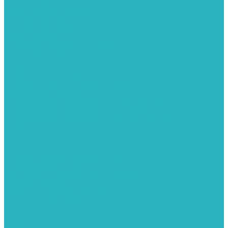
Канализация
Емкости для канализации
Канализация наружняя
Канализация внутренняя
Люки под плитку
Коллектора распределительные
Коллекторы LUXOR (Италия)
Коллекторы распределительные FAR (Италия)
Коллекторы распределительные ITAP (Италия)
Колонки газовые и комплектующие
Конвекторы внутрипольные
Внутрипольные конвекторы GEKON (Россия)
Внутрипольные конвекторы JAGA (Бельгия)
Внутрипольные конвекторы VARMANN (Россия)
Конвекторы напольные
Котлы отопительные и комплектующее
Газовые котлы
Газовые конденсационные котлы
Электрические котлы
Металлопластиковые трубы и фитинги
Насосные группы
Насосы и насосное оборудование
Насосы для повышения давления воды
Вибрационные насосы
Колодезные насосы