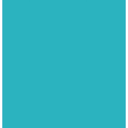
Вертикальные и дизайн радиаторы отопления
Стальные панельные радиаторы
Стальные трубчатые радиаторы
Чугунные радиаторы
Расширительные баки для отопления
Системы защиты от протечки
Датчики влаги GIDROLOCK
Комплекты GIDROLOCK
Краны приводные GIDROLOCK
Системы контроля давления и температуры
Балансировочные клапаны
Группы безопасности
Манометры
Предохранительные клапаны
Редукторы давоения
Термометры
Устройства автоматической подпитки
Сигнализаторы загазованности
Сифоны и донные клапаны
Смесители
Стабилизаторы напряжения
Счетчики для воды и газа
Тепловентиляторы водяные, воздушные завесы
Водяные тепловентиляторы
Тепловые завесы