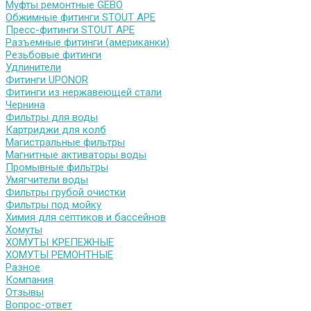
Муфты ремонтные GEBO
Обжимные фитинги STOUT APE
Пресс-фитинги STOUT APE
Разъемные фитинги (американки)
Резьбовые фитинги
Удлинители
Фитинги UPONOR
Фитинги из нержавеющей стали
Чернина
Фильтры для воды
Картриджи для колб
Магистральные фильтры
Магнитные активаторы воды
Промывные фильтры
Умягчители воды
Фильтры грубой очистки
Фильтры под мойку
Химия для септиков и бассейнов
Хомуты
ХОМУТЫ КРЕПЕЖНЫЕ
ХОМУТЫ РЕМОНТНЫЕ
Разное
Компания
Отзывы
Вопрос-ответ