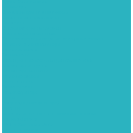
Группы безопасности
Манометры
Сигнализаторы загазованности
Сифоны и донные клапаны
Смесители
Стабилизаторы напряжения
Счетчики для воды и газа
Тепловентиляторы водяные, воздушные завесы
Водяные тепловентиляторы
Тепловые завесы
Теплые полы
Изоляционные покрытия для теплого пола
Коллекторные группы
Коллекторные шкафы
Тепловые насосы
Теплоноситель
Термоголовки
Терморегуляторы
Трапы
Утеплители / изоляция труб
Фитинги
Аксиальные фитинги с надвижными гильзами
Медные фитинги
Муфты ремонтные GEBO
Фильтры для воды