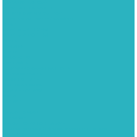
Картриджи для колб
Магистральные фильтры
Магнитные активаторы воды
Химия для септиков и бассейнов
Хомуты
ХОМУТЫ КРЕПЕЖНЫЕ
ХОМУТЫ РЕМОНТНЫЕ
Разное
Компания
Отзывы
Вопрос-ответ
Карта сайта
Политика конфиденциальности
Публичная оферта
Полезные статьи
Спецпредложения
Оплата и доставка
Бренды
Контакты
...
Каталог товаров
Автомойки
Бойлеры косвенного нагрева
Комплектующее к бойлерам косвенного нагрева
Вентиляторы и воздуховоды