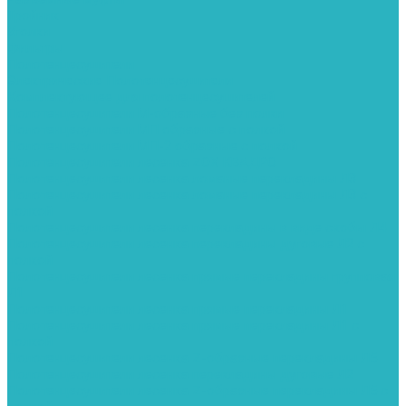
Тройник
Уголки
Фильтры
Полотенцесушители
Электрические Полотенцесушители
Комплектующее для полотенцесушителей
Полотенцесушители М-образные без полки
Полотенцесушители МП образные с полкой
Полотенцесушители МП-2 образные с полкой
Полотенцесушители лесенка ZOX КВАДРО
Полотенцесушители лесенка ломаные перекладины Л3
Полотенцесушители лесенка ломаные перекладины Л3 с
полкой
Полотенцесушители лесенка перекладины в виде скобы Л4
Полотенцесушители лесенка перекладины дуговые Л2 с
полкой
Полотенцесушители лесенка прямые перекладины групповая
Л1
Полотенцесушители лесенка прямые перекладины Л1
Полотенцесушители лесенка прямые перекладины Л1 с
полкой
Полотенцесушители лесенка Z-образные перекладины Л5
Полотенцесушители лесенка перекладины дуговые Л2
Полотенцесушители лесенка Z-образные перекладины Л5 с