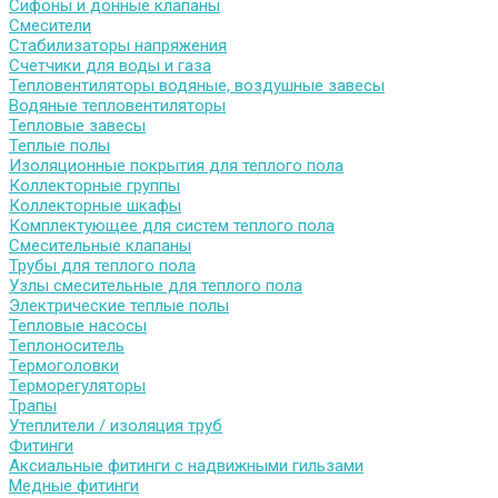
Сифоны и донные клапаны
Смесители
Стабилизаторы напряжения
Счетчики для воды и газа
Тепловентиляторы водяные, воздушные завесы
Водяные тепловентиляторы
Тепловые завесы
Теплые полы
Изоляционные покрытия для теплого пола
Коллекторные группы
Коллекторные шкафы
Комплектующее для систем теплого пола
Смесительные клапаны
Трубы для теплого пола
Узлы смесительные для теплого пола
Электрические теплые полы
Тепловые насосы
Теплоноситель
Термоголовки
Терморегуляторы
Трапы
Утеплители / изоляция труб
Фитинги
Аксиальные фитинги с надвижными гильзами
Медные фитинги