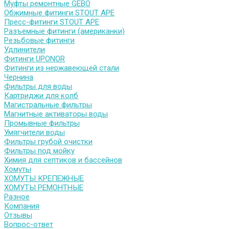
Муфты ремонтные GEBO
Обжимные фитинги STOUT APE
Пресс-фитинги STOUT APE
Разъемные фитинги (американки)
Резьбовые фитинги
Удлинители
Фитинги UPONOR
Фитинги из нержавеющей стали
Чернина
Фильтры для воды
Картриджи для колб
Магистральные фильтры
Магнитные активаторы воды
Промывные фильтры
Умягчители воды
Фильтры грубой очистки
Фильтры под мойку
Химия для септиков и бассейнов
Хомуты
ХОМУТЫ КРЕПЕЖНЫЕ
ХОМУТЫ РЕМОНТНЫЕ
Разное
Компания
Отзывы
Вопрос-ответ