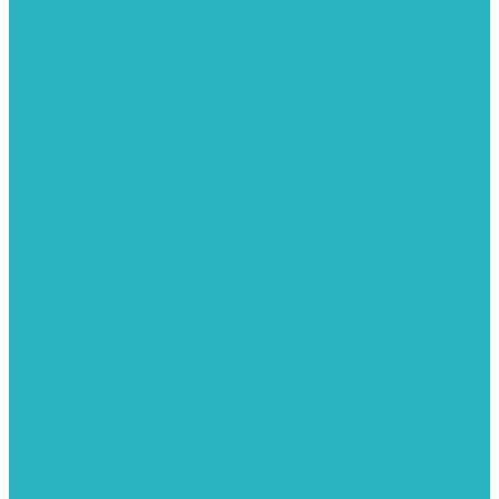
Обратные клапаны
ПНД. Трубы и фитинги
Седелки для труб ПНД
Трубы ПНД И ПВД
Фитинги для ПНД И ПВД труб TIEMME (Италия)
Полипропилен. Трубы и фитинги для водопровода и
отопления
Вентили, шаровые краны
Клипсы
Коллектора
Полотенцесушители
Электрические Полотенцесушители
Комплектующее для полотенцесушителей
Полотенцесушители М-образные без полки
Радиаторы отопления
Алюминиевые радиаторы
Биметаллические радиаторы
Сопутствующие товары для радиаторов
Расширительные баки для отопления
Системы защиты от протечки
Датчики влаги GIDROLOCK
Комплекты GIDROLOCK
Краны приводные GIDROLOCK
Системы контроля давления и температуры
Балансировочные клапаны