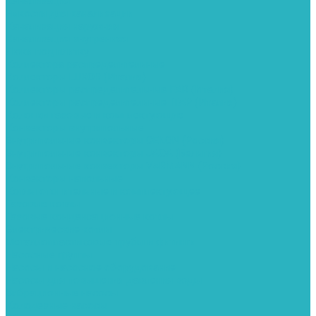
Канализация
Емкости для канализации
Канализация наружняя
Канализация внутренняя
Люки под плитку
Коллектора распределительные
Коллекторы LUXOR (Италия)
Коллекторы распределительные FAR (Италия)
Коллекторы распределительные ITAP (Италия)
Колонки газовые и комплектующие
Конвекторы внутрипольные
Внутрипольные конвекторы GEKON (Россия)
Внутрипольные конвекторы JAGA (Бельгия)
Внутрипольные конвекторы VARMANN (Россия)
Конвекторы напольные
Котлы отопительные и комплектующее
Газовые котлы
Газовые конденсационные котлы
Электрические котлы
Металлопластиковые трубы и фитинги
Насосные группы
Насосы и насосное оборудование
Насосы для повышения давления воды
Вибрационные насосы
Колодезные насосы