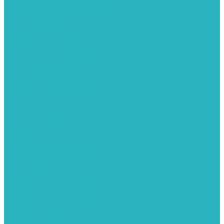
Вертикальные и дизайн радиаторы отопления
Стальные панельные радиаторы
Стальные трубчатые радиаторы
Чугунные радиаторы
Расширительные баки для отопления
Системы защиты от протечки
Датчики влаги GIDROLOCK
Комплекты GIDROLOCK
Краны приводные GIDROLOCK
Системы контроля давления и температуры
Балансировочные клапаны
Группы безопасности
Манометры
Предохранительные клапаны
Редукторы давоения
Термометры
Устройства автоматической подпитки
Сигнализаторы загазованности
Сифоны и донные клапаны
Смесители
Стабилизаторы напряжения
Счетчики для воды и газа
Тепловентиляторы водяные, воздушные завесы
Водяные тепловентиляторы
Тепловые завесы