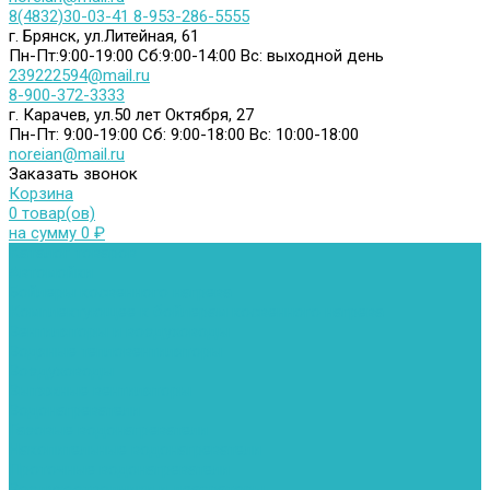
8(4832)30-03-41
8-953-286-5555
г. Брянск, ул.Литейная, 61
Пн-Пт:9:00-19:00
Сб:9:00-14:00
Вс: выходной день
239222594@mail.ru
8-900-372-3333
г. Карачев, ул.50 лет Октября, 27
Пн-Пт: 9:00-19:00
Сб: 9:00-18:00
Вс: 10:00-18:00
noreian@mail.ru
Заказать звонок
Корзина
0 товар(ов)
на сумму 0 ₽
Каталог товаров
Автомойки
Бойлеры косвенного нагрева
Комплектующее к бойлерам косвенного нагрева
Вентиляторы и воздуховоды
Водяные тепловентиляторы
Воздуховоды
Вытяжные вентиляторы
Водонагреватели
Газовые водонагреватели
Накопительные водонагреватели
Проточные водонагреватели
Воздухоотводчики и деаэраторы