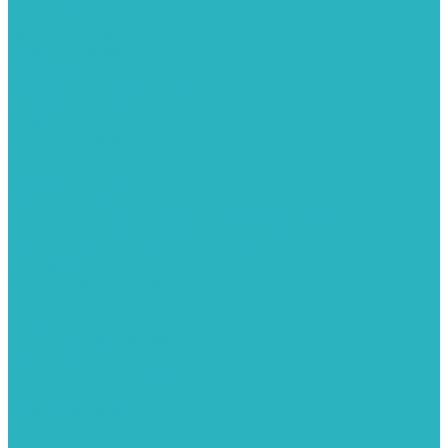
Поверхностные насосы
Санитарные насосы
Скважинные насосы
Циркуляционные насосы
Дренажные и фекальные насосы
Комплектующее для насосов
Шланги
Обратные клапаны
ПНД. Трубы и фитинги
Седелки для труб ПНД
Трубы ПНД И ПВД
Фитинги для ПНД И ПВД труб TIEMME (Италия)
Фитинги для ПНД И ПВД труб UNIDELTA (Италия)
Полипропилен. Трубы и фитинги для водопровода и
отопления
Вентили, шаровые краны
Клипсы
Коллектора
Комбинированные муфты
Крестовины
Муфты с накидной гайкой
Обводы
Обратные клапаны
Полипропиленовые трубы
Разъемные муфты