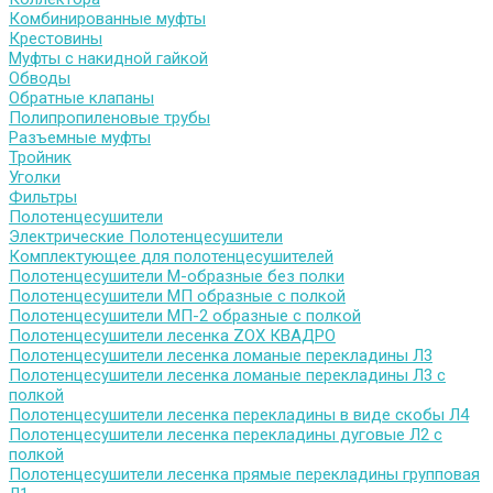
Комбинированные муфты
Крестовины
Муфты с накидной гайкой
Обводы
Обратные клапаны
Полипропиленовые трубы
Разъемные муфты
Тройник
Уголки
Фильтры
Полотенцесушители
Электрические Полотенцесушители
Комплектующее для полотенцесушителей
Полотенцесушители М-образные без полки
Полотенцесушители МП образные с полкой
Полотенцесушители МП-2 образные с полкой
Полотенцесушители лесенка ZOX КВАДРО
Полотенцесушители лесенка ломаные перекладины Л3
Полотенцесушители лесенка ломаные перекладины Л3 с
полкой
Полотенцесушители лесенка перекладины в виде скобы Л4
Полотенцесушители лесенка перекладины дуговые Л2 с
полкой
Полотенцесушители лесенка прямые перекладины групповая