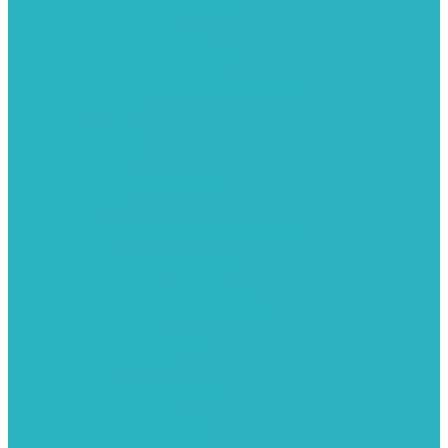
Герметизация резьбы
Гидрострелки и коллектора
Гибкие подводки для воды и газа
Гидроаккумуляторы и емкости
Гидроаккумуляторы для водоснабжения
Емкости для воды
Кессоны
Дренажная система
Кондиционеры
Инверторные сплит-системы
Сплит-системы
Прокладки
Трубы и фитинги из нержавеющей стали
Дымоудаление
Системы дымоудаления STOUT
Запорная арматура
Арматура для радиаторов отопления
Вентили и задвижки
Клапаны электромагнитные
Инсталяции и унитазы
Инструменты
Вспомогательный инструмент
Ножницы и труборезы
Инструмент для сварки PPR