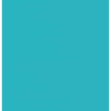
Водяные тепловентиляторы
Воздуховоды
Вытяжные вентиляторы
Водонагреватели
Газовые водонагреватели
Накопительные водонагреватели
Проточные водонагреватели
Воздухоотводчики и деаэраторы
Герметизация резьбы
Гидрострелки и коллектора
Гибкие подводки для воды и газа
Гидроаккумуляторы и емкости
Гидроаккумуляторы для водоснабжения
Емкости для воды
Кессоны
Погреба
Погреба - кессоны
Дренажная система
Кондиционеры
Инверторные сплит-системы
Сплит-системы
Прокладки
Трубы и фитинги из нержавеющей стали
Дымоудаление
Системы дымоудаления STOUT