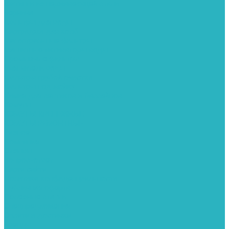
Фитинги из нержавеющей стали
Чернина
Фильтры для воды
Картриджи для колб
Магистральные фильтры
Магнитные активаторы воды
Промывные фильтры
Умягчители воды
Фильтры грубой очистки
Фильтры под мойку
Химия для септиков и бассейнов
Хомуты
ХОМУТЫ КРЕПЕЖНЫЕ
ХОМУТЫ РЕМОНТНЫЕ
Разное
Компания
Отзывы
Вопрос-ответ
Карта сайта
Политика конфиденциальности
Публичная оферта
Полезные статьи
Спецпредложения
Оплата и доставка
Бренды