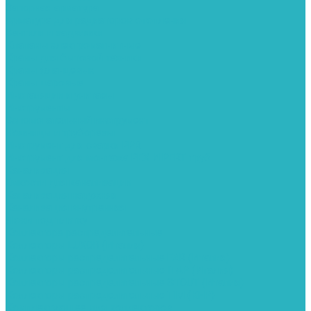
Запорная арматура
Арматура для радиаторов отопления
Вентили и задвижки
Клапаны электромагнитные
Краны для бытовой техники
Краны фланцевык
Краны шаровые
Инсталяции и унитазы
Инструменты
Вспомогательный инструмент
Ножницы и труборезы
Инструмент для сварки PPR
Инструмент для монтажа PEX И PERT труб
Канализация
Емкости для канализации
Канализация наружняя
Канализация внутренняя
Люки под плитку
Коллектора распределительные
Коллекторы LUXOR (Италия)
Коллекторы распределительные FAR (Италия)
Коллекторы распределительные ITAP (Италия)
Коллекторы распределительные STOUT (Италия)
Коллекторы распределительные TIM (КНР)
Комплектующее для коллекторов