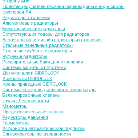
сторону АН6
Полотенцесушители лесенка перекладины в виде скобы
групповая Л4
Радиаторы отопления
Алюминиевые радиаторы
Биметаллические радиаторы
Сопутствующие товары для радиаторов
Вертикальные и дизайн радиаторы отопления
Стальные панельные радиаторы
Стальные трубчатые радиаторы
Чугунные радиаторы
Расширительные баки для отопления
Системы защиты от протечки
Датчики влаги GIDROLOCK
Комплекты GIDROLOCK
Краны приводные GIDROLOCK
Системы контроля давления и температуры
Балансировочные клапаны
Группы безопасности
Манометры
Предохранительные клапаны
Редукторы давоения
Термометры
Устройства автоматической подпитки
Сигнализаторы загазованности