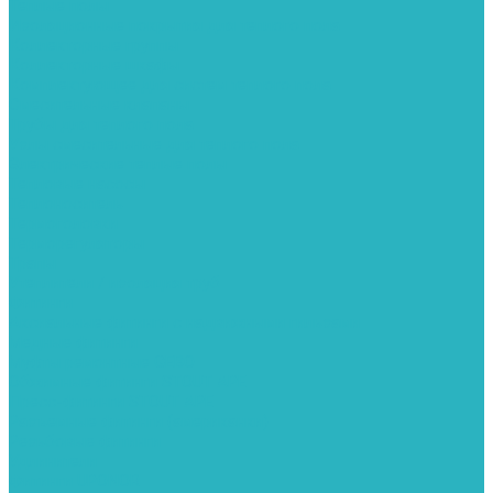
Теплые полы
Изоляционные покрытия для теплого пола
Коллекторные группы
Коллекторные шкафы
Комплектующее для систем теплого пола
Смесительные клапаны
Трубы для теплого пола
Узлы смесительные для теплого пола
Электрические теплые полы
Тепловые насосы
Теплоноситель
Термоголовки
Терморегуляторы
Трапы
Утеплители / изоляция труб
Фитинги
Аксиальные фитинги с надвижными гильзами
Медные фитинги
Муфты ремонтные GEBO
Обжимные фитинги STOUT APE
Пресс-фитинги STOUT APE
Разъемные фитинги (американки)
Резьбовые фитинги
Удлинители
Фитинги UPONOR