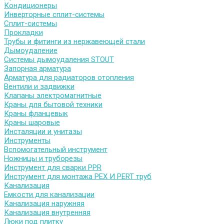
Кондиционеры
Инверторные сплит-системы
Сплит-системы
Прокладки
Трубы и фитинги из нержавеющей стали
Дымоудаление
Системы дымоудаления STOUT
Запорная арматура
Арматура для радиаторов отопления
Вентили и задвижки
Клапаны электромагнитные
Краны для бытовой техники
Краны фланцевык
Краны шаровые
Инсталяции и унитазы
Инструменты
Вспомогательный инструмент
Ножницы и труборезы
Инструмент для сварки PPR
Инструмент для монтажа PEX И PERT труб
Канализация
Емкости для канализации
Канализация наружняя
Канализация внутренняя
Люки под плитку