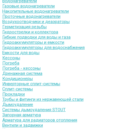
Водонагреватели
Газовые водонагреватели
Накопительные водонагреватели
Проточные водонагреватели
Воздухоотводчики и деаэраторы
Герметизация резьбы
Гидрострелки и коллектора
Гибкие подводки для воды и газа
Гидроаккумуляторы и емкости
Гидроаккумуляторы для водоснабжения
Емкости для воды
Кессоны
Погреба
Погреба - кессоны
Дренажная система
Кондиционеры
Инверторные сплит-системы
Сплит-системы
Прокладки
Трубы и фитинги из нержавеющей стали
Дымоудаление
Системы дымоудаления STOUT
Запорная арматура
Арматура для радиаторов отопления
Вентили и задвижки