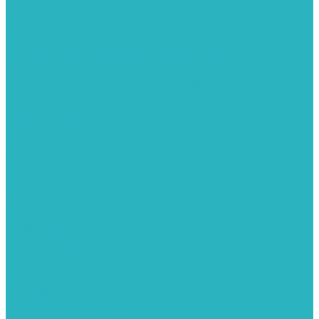
Колонки газовые и комплектующие
Конвекторы внутрипольные
Внутрипольные конвекторы GEKON (Россия)
Внутрипольные конвекторы JAGA (Бельгия)
Внутрипольные конвекторы VARMANN (Россия)
Конвекторы напольные
Котлы отопительные и комплектующее
Газовые котлы
Газовые конденсационные котлы
Электрические котлы
Твердотопливные котлы
Жидкотопливные котлы
Дизельные котлы
Комплектующее для систем отопления
Промышленные котлы
Комбинированные котлы
Запасные части для котлов
Металлопластиковые трубы и фитинги
Насосные группы
Насосы и насосное оборудование
Насосы для повышения давления воды
Вибрационные насосы
Колодезные насосы
Насосные станции
Насосы для рециркуляции