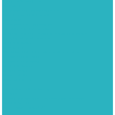
Группы безопасности
Манометры
Сигнализаторы загазованности
Сифоны и донные клапаны
Смесители
Стабилизаторы напряжения
Счетчики для воды и газа
Тепловентиляторы водяные, воздушные завесы
Водяные тепловентиляторы
Тепловые завесы
Теплые полы
Изоляционные покрытия для теплого пола
Коллекторные группы
Коллекторные шкафы
Тепловые насосы
Теплоноситель
Термоголовки
Терморегуляторы
Трапы
Утеплители / изоляция труб
Фитинги
Аксиальные фитинги с надвижными гильзами
Медные фитинги
Муфты ремонтные GEBO
Фильтры для воды