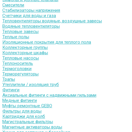
Смесители
Стабилизаторы напряжения
Счетчики для воды и газа
Тепловентиляторы водяные, воздушные завесы
Водяные тепловентиляторы
Тепловые завесы
Теплые полы
Изоляционные покрытия для теплого пола
Коллекторные группы
Коллекторные шкафы
Тепловые насосы
Теплоноситель
Термоголовки
Терморегуляторы
Трапы
Утеплители / изоляция труб
Фитинги
Аксиальные фитинги с надвижными гильзами
Медные фитинги
Муфты ремонтные GEBO
Фильтры для воды
Картриджи для колб
Магистральные фильтры
Магнитные активаторы воды