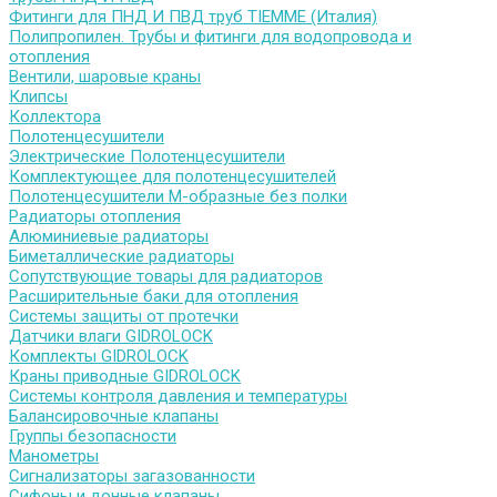
Фитинги для ПНД И ПВД труб TIEMME (Италия)
Полипропилен. Трубы и фитинги для водопровода и
отопления
Вентили, шаровые краны
Клипсы
Коллектора
Полотенцесушители
Электрические Полотенцесушители
Комплектующее для полотенцесушителей
Полотенцесушители М-образные без полки
Радиаторы отопления
Алюминиевые радиаторы
Биметаллические радиаторы
Сопутствующие товары для радиаторов
Расширительные баки для отопления
Системы защиты от протечки
Датчики влаги GIDROLOCK
Комплекты GIDROLOCK
Краны приводные GIDROLOCK
Системы контроля давления и температуры
Балансировочные клапаны
Группы безопасности
Манометры
Сигнализаторы загазованности
Сифоны и донные клапаны