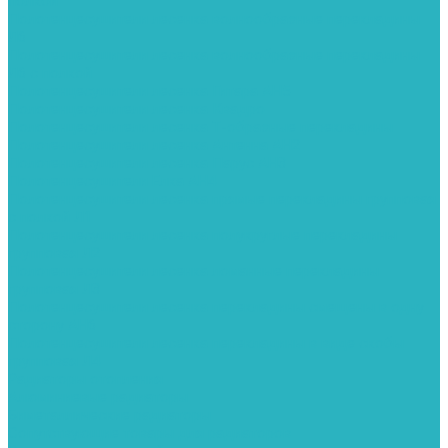
полкой
Полотенцесушители лесенка волнообразные перекладины
Л6
Полотенцесушители лесенка волнообразные перекладины
Л6 с полкой
Полотенцесушители лесенка Гитара АН5
Полотенцесушители лесенка Квадро
Полотенцесушители лесенка Т-образные перекладины
Полотенцесушители лесенка Антенна АН2
Полотенцесушители лесенка Парус АН3
Полотенцесушители Елка АН4
Полотенцесушители лесенка прямые перекладины групповая
с полкой Л1
Полотенцесушители лесенка полукруглые перекладины
групповая Л2
Полотенцесушители лесенка ломанные перекладины
групповая Л3
Полотенцесушители лесенка перекладины смещены в одну
сторону АН6
Полотенцесушители лесенка перекладины в виде скобы
групповая Л4
Радиаторы отопления
Алюминиевые радиаторы
Биметаллические радиаторы
Сопутствующие товары для радиаторов