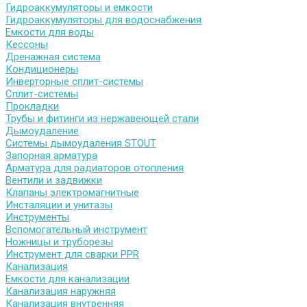
Гидроаккумуляторы и емкости
Гидроаккумуляторы для водоснабжения
Емкости для воды
Кессоны
Дренажная система
Кондиционеры
Инверторные сплит-системы
Сплит-системы
Прокладки
Трубы и фитинги из нержавеющей стали
Дымоудаление
Системы дымоудаления STOUT
Запорная арматура
Арматура для радиаторов отопления
Вентили и задвижки
Клапаны электромагнитные
Инсталяции и унитазы
Инструменты
Вспомогательный инструмент
Ножницы и труборезы
Инструмент для сварки PPR
Канализация
Емкости для канализации
Канализация наружняя
Канализация внутренняя