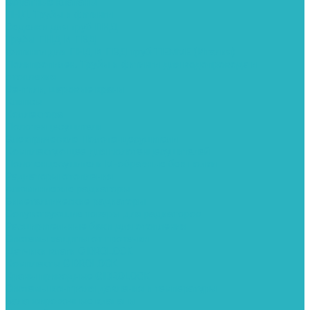
Обратные клапаны
ПНД. Трубы и фитинги
Седелки для труб ПНД
Трубы ПНД И ПВД
Фитинги для ПНД И ПВД труб TIEMME (Италия)
Полипропилен. Трубы и фитинги для водопровода и
отопления
Вентили, шаровые краны
Клипсы
Коллектора
Полотенцесушители
Электрические Полотенцесушители
Комплектующее для полотенцесушителей
Полотенцесушители М-образные без полки
Радиаторы отопления
Алюминиевые радиаторы
Биметаллические радиаторы
Сопутствующие товары для радиаторов
Расширительные баки для отопления
Системы защиты от протечки
Датчики влаги GIDROLOCK
Комплекты GIDROLOCK
Краны приводные GIDROLOCK
Системы контроля давления и температуры
Балансировочные клапаны