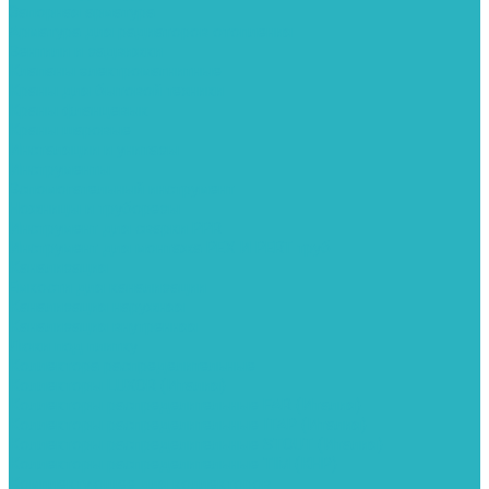
Запорная арматура
Арматура для радиаторов отопления
Вентили и задвижки
Клапаны электромагнитные
Краны для бытовой техники
Краны фланцевык
Краны шаровые
Инсталяции и унитазы
Инструменты
Вспомогательный инструмент
Ножницы и труборезы
Инструмент для сварки PPR
Инструмент для монтажа PEX И PERT труб
Канализация
Емкости для канализации
Канализация наружняя
Канализация внутренняя
Люки под плитку
Коллектора распределительные
Коллекторы LUXOR (Италия)
Коллекторы распределительные FAR (Италия)
Коллекторы распределительные ITAP (Италия)
Коллекторы распределительные STOUT (Италия)
Коллекторы распределительные TIM (КНР)
Комплектующее для коллекторов