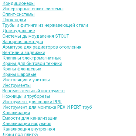
Кондиционеры
Инверторные сплит-системы
Сплит-системы
Прокладки
Трубы и фитинги из нержавеющей стали
Дымоудаление
Системы дымоудаления STOUT
Запорная арматура
Арматура для радиаторов отопления
Вентили и задвижки
Клапаны электромагнитные
Краны для бытовой техники
Краны фланцевык
Краны шаровые
Инсталяции и унитазы
Инструменты
Вспомогательный инструмент
Ножницы и труборезы
Инструмент для сварки PPR
Инструмент для монтажа PEX И PERT труб
Канализация
Емкости для канализации
Канализация наружняя
Канализация внутренняя
Люки под плитку