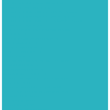
Колонки газовые и комплектующие
Конвекторы внутрипольные
Внутрипольные конвекторы GEKON (Россия)
Внутрипольные конвекторы JAGA (Бельгия)
Внутрипольные конвекторы VARMANN (Россия)
Конвекторы напольные
Котлы отопительные и комплектующее
Газовые котлы
Газовые конденсационные котлы
Электрические котлы
Твердотопливные котлы
Жидкотопливные котлы
Дизельные котлы
Комплектующее для систем отопления
Промышленные котлы
Комбинированные котлы
Запасные части для котлов
Металлопластиковые трубы и фитинги
Насосные группы
Насосы и насосное оборудование
Насосы для повышения давления воды
Вибрационные насосы
Колодезные насосы
Насосные станции
Насосы для рециркуляции