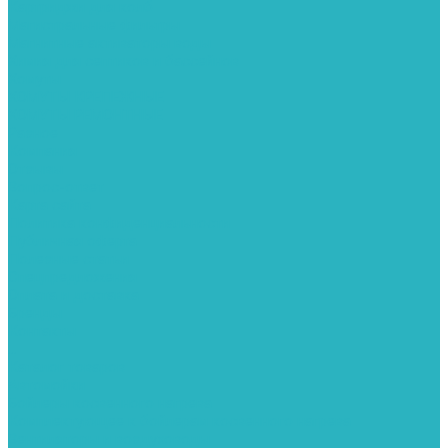
Картриджи для колб
Магистральные фильтры
Магнитные активаторы воды
Химия для септиков и бассейнов
Хомуты
ХОМУТЫ КРЕПЕЖНЫЕ
ХОМУТЫ РЕМОНТНЫЕ
Разное
Компания
Отзывы
Вопрос-ответ
Карта сайта
Политика конфиденциальности
Публичная оферта
Полезные статьи
Спецпредложения
Оплата и доставка
Бренды
Контакты
...
Каталог товаров
Автомойки
Бойлеры косвенного нагрева
Комплектующее к бойлерам косвенного нагрева
Вентиляторы и воздуховоды