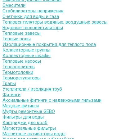
Смесители
Стабилизаторы напряжения
Счетчики для воды и газа
Тепловентиляторы водяные, воздушные завесы
Водяные тепловентиляторы
Тепловые завесы
Теплые полы
Изоляционные покрытия для теплого пола
Коллекторные группы
Коллекторные шкафы
Тепловые насосы
Теплоноситель
Термоголовки
Терморегуляторы
Трапы
Утеплители / изоляция труб
Фитинги
Аксиальные фитинги с надвижными гильзами
Медные фитинги
Муфты ремонтные GEBO
Фильтры для воды
Картриджи для колб
Магистральные фильтры
Магнитные активаторы воды