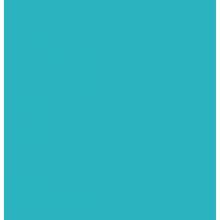
полкой
Полотенцесушители лесенка волнообразные перекладины
Л6
Полотенцесушители лесенка волнообразные перекладины
Л6 с полкой
Полотенцесушители лесенка Гитара АН5
Полотенцесушители лесенка Квадро
Полотенцесушители лесенка Т-образные перекладины
Полотенцесушители лесенка Антенна АН2
Полотенцесушители лесенка Парус АН3
Полотенцесушители Елка АН4
Полотенцесушители лесенка прямые перекладины групповая
с полкой Л1
Полотенцесушители лесенка полукруглые перекладины
групповая Л2
Полотенцесушители лесенка ломанные перекладины
групповая Л3
Полотенцесушители лесенка перекладины смещены в одну
сторону АН6
Полотенцесушители лесенка перекладины в виде скобы
групповая Л4
Радиаторы отопления
Алюминиевые радиаторы
Биметаллические радиаторы
Сопутствующие товары для радиаторов