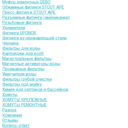
Муфты ремонтные GEBO
Обжимные фитинги STOUT APE
Пресс-фитинги STOUT APE
Разъемные фитинги (американки)
Резьбовые фитинги
Удлинители
Фитинги UPONOR
Фитинги из нержавеющей стали
Чернина
Фильтры для воды
Картриджи для колб
Магистральные фильтры
Магнитные активаторы воды
Промывные фильтры
Умягчители воды
Фильтры грубой очистки
Фильтры под мойку
Химия для септиков и бассейнов
Хомуты
ХОМУТЫ КРЕПЕЖНЫЕ
ХОМУТЫ РЕМОНТНЫЕ
Разное
Компания
Отзывы
Вопрос-ответ