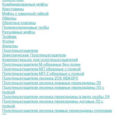
Комбинированные муфты
Крестовины
Муфты с накидной гайкой
Обводы
Обратные клапаны
Полипропиленовые трубы
Разъемные муфты
Тройник
Уголки
Фильтры
Полотенцесушители
Электрические Полотенцесушители
Комплектующее для полотенцесушителей
Полотенцесушители М-образные без полки
Полотенцесушители МП образные с полкой
Полотенцесушители МП-2 образные с полкой
Полотенцесушители лесенка ZOX КВАДРО
Полотенцесушители лесенка ломаные перекладины Л3
Полотенцесушители лесенка ломаные перекладины Л3 с
полкой
Полотенцесушители лесенка перекладины в виде скобы Л4
Полотенцесушители лесенка перекладины дуговые Л2 с
полкой
Полотенцесушители лесенка прямые перекладины групповая