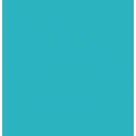
Тройник
Уголки
Фильтры
Полотенцесушители
Электрические Полотенцесушители
Комплектующее для полотенцесушителей
Полотенцесушители М-образные без полки
Полотенцесушители МП образные с полкой
Полотенцесушители МП-2 образные с полкой
Полотенцесушители лесенка ZOX КВАДРО
Полотенцесушители лесенка ломаные перекладины Л3
Полотенцесушители лесенка ломаные перекладины Л3 с
полкой
Полотенцесушители лесенка перекладины в виде скобы Л4
Полотенцесушители лесенка перекладины дуговые Л2 с
полкой
Полотенцесушители лесенка прямые перекладины групповая
Л1
Полотенцесушители лесенка прямые перекладины Л1
Полотенцесушители лесенка прямые перекладины Л1 с
полкой
Полотенцесушители лесенка Z-образные перекладины Л5
Полотенцесушители лесенка перекладины дуговые Л2
Полотенцесушители лесенка Z-образные перекладины Л5 с