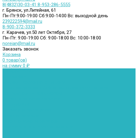
8(4832)30-03-41
8-953-286-5555
г. Брянск, ул.Литейная, 61
Пн-Пт:9:00-19:00
Сб:9:00-14:00
Вс: выходной день
239222594@mail.ru
8-900-372-3333
г. Карачев, ул.50 лет Октября, 27
Пн-Пт: 9:00-19:00
Сб: 9:00-18:00
Вс: 10:00-18:00
noreian@mail.ru
Заказать звонок
Корзина
0 товар(ов)
на сумму 0 ₽
Каталог товаров
Автомойки
Бойлеры косвенного нагрева
Комплектующее к бойлерам косвенного нагрева
Вентиляторы и воздуховоды
Водяные тепловентиляторы
Воздуховоды
Вытяжные вентиляторы
Водонагреватели
Газовые водонагреватели
Накопительные водонагреватели
Проточные водонагреватели
Воздухоотводчики и деаэраторы