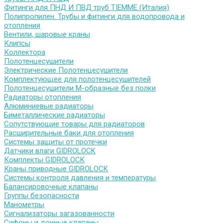
Фитинги для ПНД И ПВД труб TIEMME (Италия)
Полипропилен. Трубы и фитинги для водопровода и
отопления
Вентили, шаровые краны
Клипсы
Коллектора
Полотенцесушители
Электрические Полотенцесушители
Комплектующее для полотенцесушителей
Полотенцесушители М-образные без полки
Радиаторы отопления
Алюминиевые радиаторы
Биметаллические радиаторы
Сопутствующие товары для радиаторов
Расширительные баки для отопления
Системы защиты от протечки
Датчики влаги GIDROLOCK
Комплекты GIDROLOCK
Краны приводные GIDROLOCK
Системы контроля давления и температуры
Балансировочные клапаны
Группы безопасности
Манометры
Сигнализаторы загазованности
Сифоны и донные клапаны