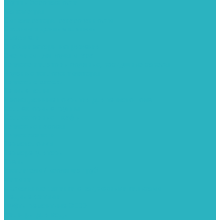
Группы безопасности
Манометры
Сигнализаторы загазованности
Сифоны и донные клапаны
Смесители
Стабилизаторы напряжения
Счетчики для воды и газа
Тепловентиляторы водяные, воздушные завесы
Водяные тепловентиляторы
Тепловые завесы
Теплые полы
Изоляционные покрытия для теплого пола
Коллекторные группы
Коллекторные шкафы
Тепловые насосы
Теплоноситель
Термоголовки
Терморегуляторы
Трапы
Утеплители / изоляция труб
Фитинги
Аксиальные фитинги с надвижными гильзами
Медные фитинги
Муфты ремонтные GEBO
Фильтры для воды