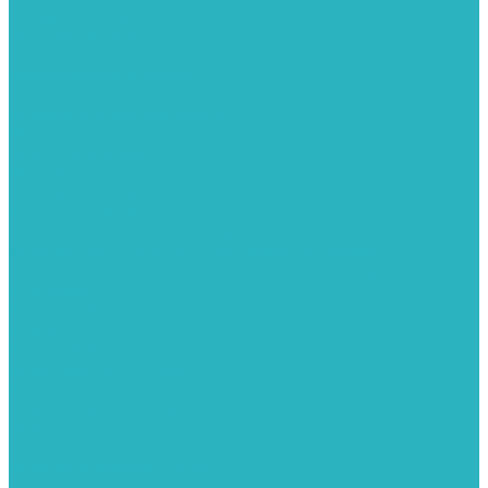
Поверхностные насосы
Санитарные насосы
Скважинные насосы
Циркуляционные насосы
Дренажные и фекальные насосы
Комплектующее для насосов
Шланги
Обратные клапаны
ПНД. Трубы и фитинги
Седелки для труб ПНД
Трубы ПНД И ПВД
Фитинги для ПНД И ПВД труб TIEMME (Италия)
Фитинги для ПНД И ПВД труб UNIDELTA (Италия)
Полипропилен. Трубы и фитинги для водопровода и
отопления
Вентили, шаровые краны
Клипсы
Коллектора
Комбинированные муфты
Крестовины
Муфты с накидной гайкой
Обводы
Обратные клапаны
Полипропиленовые трубы
Разъемные муфты