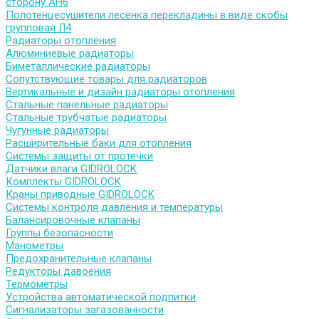
сторону АН6
Полотенцесушители лесенка перекладины в виде скобы
групповая Л4
Радиаторы отопления
Алюминиевые радиаторы
Биметаллические радиаторы
Сопутствующие товары для радиаторов
Вертикальные и дизайн радиаторы отопления
Стальные панельные радиаторы
Стальные трубчатые радиаторы
Чугунные радиаторы
Расширительные баки для отопления
Системы защиты от протечки
Датчики влаги GIDROLOCK
Комплекты GIDROLOCK
Краны приводные GIDROLOCK
Системы контроля давления и температуры
Балансировочные клапаны
Группы безопасности
Манометры
Предохранительные клапаны
Редукторы давоения
Термометры
Устройства автоматической подпитки
Сигнализаторы загазованности