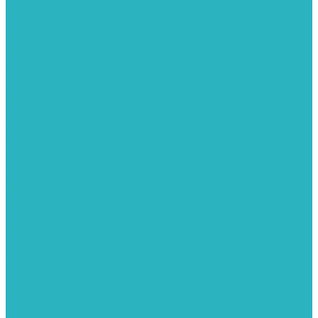
Теплые полы
Изоляционные покрытия для теплого пола
Коллекторные группы
Коллекторные шкафы
Комплектующее для систем теплого пола
Смесительные клапаны
Трубы для теплого пола
Узлы смесительные для теплого пола
Электрические теплые полы
Тепловые насосы
Теплоноситель
Термоголовки
Терморегуляторы
Трапы
Утеплители / изоляция труб
Фитинги
Аксиальные фитинги с надвижными гильзами
Медные фитинги
Муфты ремонтные GEBO
Обжимные фитинги STOUT APE
Пресс-фитинги STOUT APE
Разъемные фитинги (американки)
Резьбовые фитинги
Удлинители
Фитинги UPONOR