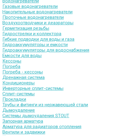
Водонагреватели
Газовые водонагреватели
Накопительные водонагреватели
Проточные водонагреватели
Воздухоотводчики и деаэраторы
Герметизация резьбы
Гидрострелки и коллектора
Гибкие подводки для воды и газа
Гидроаккумуляторы и емкости
Гидроаккумуляторы для водоснабжения
Емкости для воды
Кессоны
Погреба
Погреба - кессоны
Дренажная система
Кондиционеры
Инверторные сплит-системы
Сплит-системы
Прокладки
Трубы и фитинги из нержавеющей стали
Дымоудаление
Системы дымоудаления STOUT
Запорная арматура
Арматура для радиаторов отопления
Вентили и задвижки