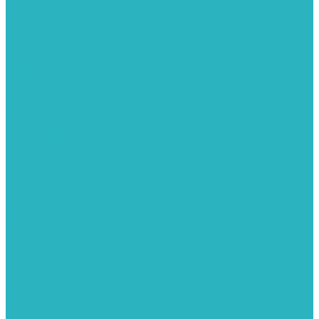
Герметизация резьбы
Гидрострелки и коллектора
Гибкие подводки для воды и газа
Гидроаккумуляторы и емкости
Гидроаккумуляторы для водоснабжения
Емкости для воды
Кессоны
Дренажная система
Кондиционеры
Инверторные сплит-системы
Сплит-системы
Прокладки
Трубы и фитинги из нержавеющей стали
Дымоудаление
Системы дымоудаления STOUT
Запорная арматура
Арматура для радиаторов отопления
Вентили и задвижки
Клапаны электромагнитные
Инсталяции и унитазы
Инструменты
Вспомогательный инструмент
Ножницы и труборезы
Инструмент для сварки PPR