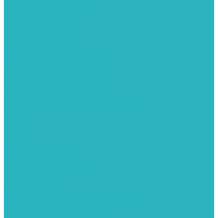
Водяные тепловентиляторы
Воздуховоды
Вытяжные вентиляторы
Водонагреватели
Газовые водонагреватели
Накопительные водонагреватели
Проточные водонагреватели
Воздухоотводчики и деаэраторы
Герметизация резьбы
Гидрострелки и коллектора
Гибкие подводки для воды и газа
Гидроаккумуляторы и емкости
Гидроаккумуляторы для водоснабжения
Емкости для воды
Кессоны
Погреба
Погреба - кессоны
Дренажная система
Кондиционеры
Инверторные сплит-системы
Сплит-системы
Прокладки
Трубы и фитинги из нержавеющей стали
Дымоудаление
Системы дымоудаления STOUT