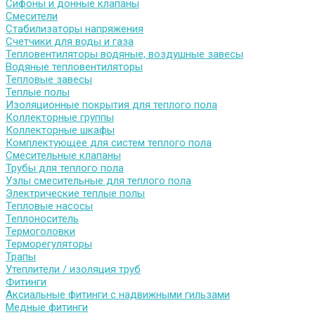
Сифоны и донные клапаны
Смесители
Стабилизаторы напряжения
Счетчики для воды и газа
Тепловентиляторы водяные, воздушные завесы
Водяные тепловентиляторы
Тепловые завесы
Теплые полы
Изоляционные покрытия для теплого пола
Коллекторные группы
Коллекторные шкафы
Комплектующее для систем теплого пола
Смесительные клапаны
Трубы для теплого пола
Узлы смесительные для теплого пола
Электрические теплые полы
Тепловые насосы
Теплоноситель
Термоголовки
Терморегуляторы
Трапы
Утеплители / изоляция труб
Фитинги
Аксиальные фитинги с надвижными гильзами
Медные фитинги