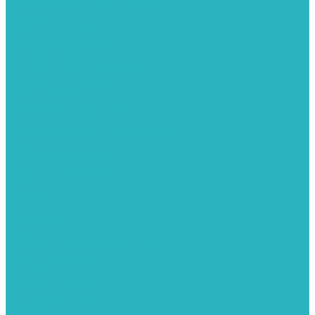
Фитинги из нержавеющей стали
Чернина
Фильтры для воды
Картриджи для колб
Магистральные фильтры
Магнитные активаторы воды
Промывные фильтры
Умягчители воды
Фильтры грубой очистки
Фильтры под мойку
Химия для септиков и бассейнов
Хомуты
ХОМУТЫ КРЕПЕЖНЫЕ
ХОМУТЫ РЕМОНТНЫЕ
Разное
Компания
Отзывы
Вопрос-ответ
Карта сайта
Политика конфиденциальности
Публичная оферта
Полезные статьи
Спецпредложения
Оплата и доставка
Бренды