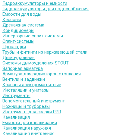
Гидроаккумуляторы и емкости
Гидроаккумуляторы для водоснабжения
Емкости для воды
Кессоны
Дренажная система
Кондиционеры
Инверторные сплит-системы
Сплит-системы
Прокладки
Трубы и фитинги из нержавеющей стали
Дымоудаление
Системы дымоудаления STOUT
Запорная арматура
Арматура для радиаторов отопления
Вентили и задвижки
Клапаны электромагнитные
Инсталяции и унитазы
Инструменты
Вспомогательный инструмент
Ножницы и труборезы
Инструмент для сварки PPR
Канализация
Емкости для канализации
Канализация наружняя
Канализация внутренняя