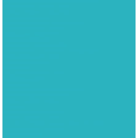
Вертикальные и дизайн радиаторы отопления
Стальные панельные радиаторы
Стальные трубчатые радиаторы
Чугунные радиаторы
Расширительные баки для отопления
Системы защиты от протечки
Датчики влаги GIDROLOCK
Комплекты GIDROLOCK
Краны приводные GIDROLOCK
Системы контроля давления и температуры
Балансировочные клапаны
Группы безопасности
Манометры
Предохранительные клапаны
Редукторы давоения
Термометры
Устройства автоматической подпитки
Сигнализаторы загазованности
Сифоны и донные клапаны
Смесители
Стабилизаторы напряжения
Счетчики для воды и газа
Тепловентиляторы водяные, воздушные завесы
Водяные тепловентиляторы
Тепловые завесы