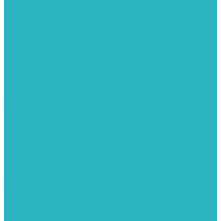
Канализация
Емкости для канализации
Канализация наружняя
Канализация внутренняя
Люки под плитку
Коллектора распределительные
Коллекторы LUXOR (Италия)
Коллекторы распределительные FAR (Италия)
Коллекторы распределительные ITAP (Италия)
Колонки газовые и комплектующие
Конвекторы внутрипольные
Внутрипольные конвекторы GEKON (Россия)
Внутрипольные конвекторы JAGA (Бельгия)
Внутрипольные конвекторы VARMANN (Россия)
Конвекторы напольные
Котлы отопительные и комплектующее
Газовые котлы
Газовые конденсационные котлы
Электрические котлы
Металлопластиковые трубы и фитинги
Насосные группы
Насосы и насосное оборудование
Насосы для повышения давления воды
Вибрационные насосы
Колодезные насосы