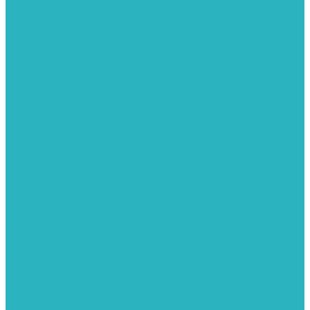
Водяные тепловентиляторы
Воздуховоды
Вытяжные вентиляторы
Водонагреватели
Газовые водонагреватели
Накопительные водонагреватели
Проточные водонагреватели
Воздухоотводчики и деаэраторы
Герметизация резьбы
Гидрострелки и коллектора
Гибкие подводки для воды и газа
Гидроаккумуляторы и емкости
Гидроаккумуляторы для водоснабжения
Емкости для воды
Кессоны
Погреба
Погреба - кессоны
Дренажная система
Кондиционеры
Инверторные сплит-системы
Сплит-системы
Прокладки
Трубы и фитинги из нержавеющей стали
Дымоудаление
Системы дымоудаления STOUT