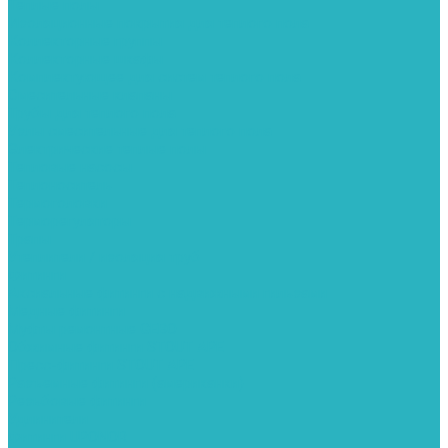
Теплые полы
Изоляционные покрытия для теплого пола
Коллекторные группы
Коллекторные шкафы
Комплектующее для систем теплого пола
Смесительные клапаны
Трубы для теплого пола
Узлы смесительные для теплого пола
Электрические теплые полы
Тепловые насосы
Теплоноситель
Термоголовки
Терморегуляторы
Трапы
Утеплители / изоляция труб
Фитинги
Аксиальные фитинги с надвижными гильзами
Медные фитинги
Муфты ремонтные GEBO
Обжимные фитинги STOUT APE
Пресс-фитинги STOUT APE
Разъемные фитинги (американки)
Резьбовые фитинги
Удлинители
Фитинги UPONOR