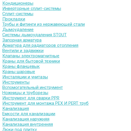
Кондиционеры
Инверторные сплит-системы
Сплит-системы
Прокладки
Трубы и фитинги из нержавеющей стали
Дымоудаление
Системы дымоудаления STOUT
Запорная арматура
Арматура для радиаторов отопления
Вентили и задвижки
Клапаны электромагнитные
Краны для бытовой техники
Краны фланцевык
Краны шаровые
Инсталяции и унитазы
Инструменты
Вспомогательный инструмент
Ножницы и труборезы
Инструмент для сварки PPR
Инструмент для монтажа PEX И PERT труб
Канализация
Емкости для канализации
Канализация наружняя
Канализация внутренняя
Люки под плитку