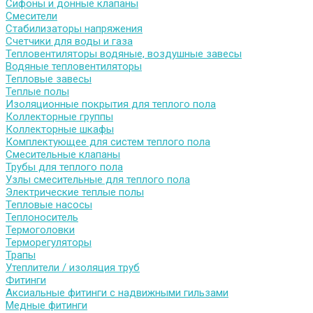
Сифоны и донные клапаны
Смесители
Стабилизаторы напряжения
Счетчики для воды и газа
Тепловентиляторы водяные, воздушные завесы
Водяные тепловентиляторы
Тепловые завесы
Теплые полы
Изоляционные покрытия для теплого пола
Коллекторные группы
Коллекторные шкафы
Комплектующее для систем теплого пола
Смесительные клапаны
Трубы для теплого пола
Узлы смесительные для теплого пола
Электрические теплые полы
Тепловые насосы
Теплоноситель
Термоголовки
Терморегуляторы
Трапы
Утеплители / изоляция труб
Фитинги
Аксиальные фитинги с надвижными гильзами
Медные фитинги