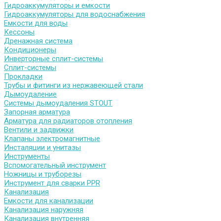
Гидроаккумуляторы и емкости
Гидроаккумуляторы для водоснабжения
Емкости для воды
Кессоны
Дренажная система
Кондиционеры
Инверторные сплит-системы
Сплит-системы
Прокладки
Трубы и фитинги из нержавеющей стали
Дымоудаление
Системы дымоудаления STOUT
Запорная арматура
Арматура для радиаторов отопления
Вентили и задвижки
Клапаны электромагнитные
Инсталяции и унитазы
Инструменты
Вспомогательный инструмент
Ножницы и труборезы
Инструмент для сварки PPR
Канализация
Емкости для канализации
Канализация наружняя
Канализация внутренняя