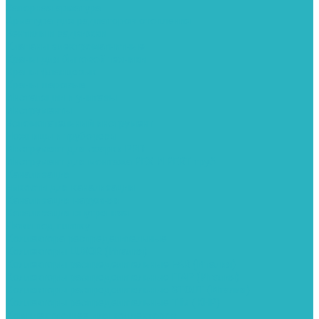
Запорная арматура
Арматура для радиаторов отопления
Вентили и задвижки
Клапаны электромагнитные
Краны для бытовой техники
Краны фланцевык
Краны шаровые
Инсталяции и унитазы
Инструменты
Вспомогательный инструмент
Ножницы и труборезы
Инструмент для сварки PPR
Инструмент для монтажа PEX И PERT труб
Канализация
Емкости для канализации
Канализация наружняя
Канализация внутренняя
Люки под плитку
Коллектора распределительные
Коллекторы LUXOR (Италия)
Коллекторы распределительные FAR (Италия)
Коллекторы распределительные ITAP (Италия)
Коллекторы распределительные STOUT (Италия)
Коллекторы распределительные TIM (КНР)
Комплектующее для коллекторов