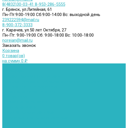
8(4832)30-03-41
8-953-286-5555
г. Брянск, ул.Литейная, 61
Пн-Пт:9:00-19:00
Сб:9:00-14:00
Вс: выходной день
239222594@mail.ru
8-900-372-3333
г. Карачев, ул.50 лет Октября, 27
Пн-Пт: 9:00-19:00
Сб: 9:00-18:00
Вс: 10:00-18:00
noreian@mail.ru
Заказать звонок
Корзина
0 товар(ов)
на сумму 0 ₽
Каталог товаров
Автомойки
Бойлеры косвенного нагрева
Комплектующее к бойлерам косвенного нагрева
Вентиляторы и воздуховоды
Водяные тепловентиляторы
Воздуховоды
Вытяжные вентиляторы
Водонагреватели
Газовые водонагреватели
Накопительные водонагреватели
Проточные водонагреватели
Воздухоотводчики и деаэраторы