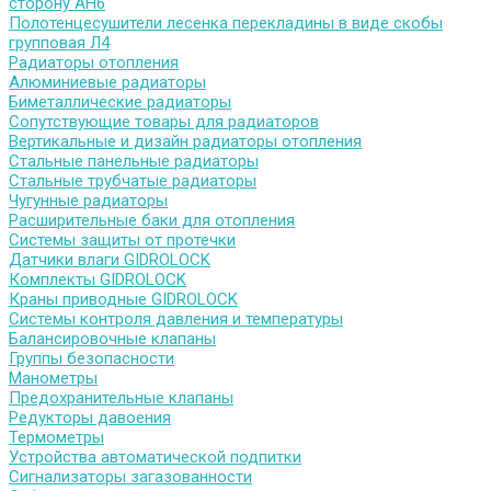
сторону АН6
Полотенцесушители лесенка перекладины в виде скобы
групповая Л4
Радиаторы отопления
Алюминиевые радиаторы
Биметаллические радиаторы
Сопутствующие товары для радиаторов
Вертикальные и дизайн радиаторы отопления
Стальные панельные радиаторы
Стальные трубчатые радиаторы
Чугунные радиаторы
Расширительные баки для отопления
Системы защиты от протечки
Датчики влаги GIDROLOCK
Комплекты GIDROLOCK
Краны приводные GIDROLOCK
Системы контроля давления и температуры
Балансировочные клапаны
Группы безопасности
Манометры
Предохранительные клапаны
Редукторы давоения
Термометры
Устройства автоматической подпитки
Сигнализаторы загазованности