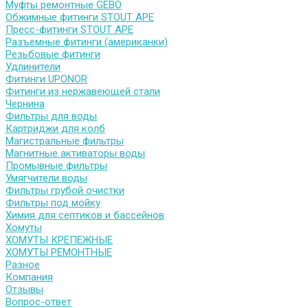
Муфты ремонтные GEBO
Обжимные фитинги STOUT APE
Пресс-фитинги STOUT APE
Разъемные фитинги (американки)
Резьбовые фитинги
Удлинители
Фитинги UPONOR
Фитинги из нержавеющей стали
Чернина
Фильтры для воды
Картриджи для колб
Магистральные фильтры
Магнитные активаторы воды
Промывные фильтры
Умягчители воды
Фильтры грубой очистки
Фильтры под мойку
Химия для септиков и бассейнов
Хомуты
ХОМУТЫ КРЕПЕЖНЫЕ
ХОМУТЫ РЕМОНТНЫЕ
Разное
Компания
Отзывы
Вопрос-ответ