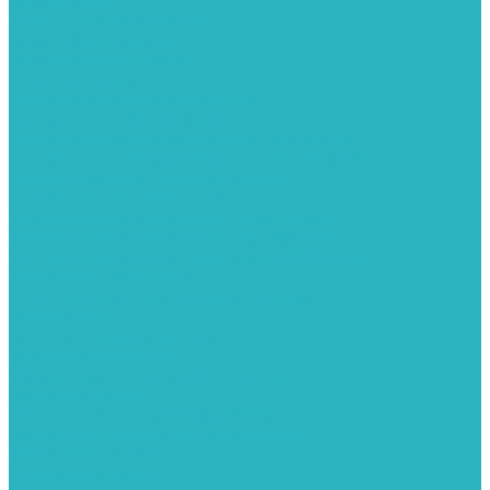
Канализация
Емкости для канализации
Канализация наружняя
Канализация внутренняя
Люки под плитку
Коллектора распределительные
Коллекторы LUXOR (Италия)
Коллекторы распределительные FAR (Италия)
Коллекторы распределительные ITAP (Италия)
Колонки газовые и комплектующие
Конвекторы внутрипольные
Внутрипольные конвекторы GEKON (Россия)
Внутрипольные конвекторы JAGA (Бельгия)
Внутрипольные конвекторы VARMANN (Россия)
Конвекторы напольные
Котлы отопительные и комплектующее
Газовые котлы
Газовые конденсационные котлы
Электрические котлы
Металлопластиковые трубы и фитинги
Насосные группы
Насосы и насосное оборудование
Насосы для повышения давления воды
Вибрационные насосы
Колодезные насосы