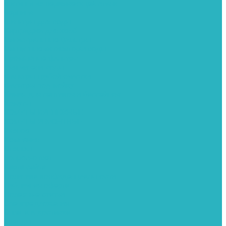
Фитинги из нержавеющей стали
Чернина
Фильтры для воды
Картриджи для колб
Магистральные фильтры
Магнитные активаторы воды
Промывные фильтры
Умягчители воды
Фильтры грубой очистки
Фильтры под мойку
Химия для септиков и бассейнов
Хомуты
ХОМУТЫ КРЕПЕЖНЫЕ
ХОМУТЫ РЕМОНТНЫЕ
Разное
Компания
Отзывы
Вопрос-ответ
Карта сайта
Политика конфиденциальности
Публичная оферта
Полезные статьи
Спецпредложения
Оплата и доставка
Бренды