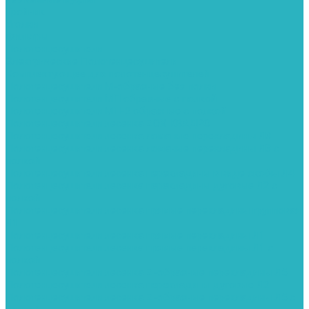
Тройник
Уголки
Фильтры
Полотенцесушители
Электрические Полотенцесушители
Комплектующее для полотенцесушителей
Полотенцесушители М-образные без полки
Полотенцесушители МП образные с полкой
Полотенцесушители МП-2 образные с полкой
Полотенцесушители лесенка ZOX КВАДРО
Полотенцесушители лесенка ломаные перекладины Л3
Полотенцесушители лесенка ломаные перекладины Л3 с
полкой
Полотенцесушители лесенка перекладины в виде скобы Л4
Полотенцесушители лесенка перекладины дуговые Л2 с
полкой
Полотенцесушители лесенка прямые перекладины групповая
Л1
Полотенцесушители лесенка прямые перекладины Л1
Полотенцесушители лесенка прямые перекладины Л1 с
полкой
Полотенцесушители лесенка Z-образные перекладины Л5
Полотенцесушители лесенка перекладины дуговые Л2
Полотенцесушители лесенка Z-образные перекладины Л5 с