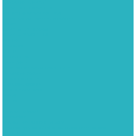
Картриджи для колб
Магистральные фильтры
Магнитные активаторы воды
Химия для септиков и бассейнов
Хомуты
ХОМУТЫ КРЕПЕЖНЫЕ
ХОМУТЫ РЕМОНТНЫЕ
Разное
Компания
Отзывы
Вопрос-ответ
Карта сайта
Политика конфиденциальности
Публичная оферта
Полезные статьи
Спецпредложения
Оплата и доставка
Бренды
Контакты
...
Каталог товаров
Автомойки
Бойлеры косвенного нагрева
Комплектующее к бойлерам косвенного нагрева
Вентиляторы и воздуховоды