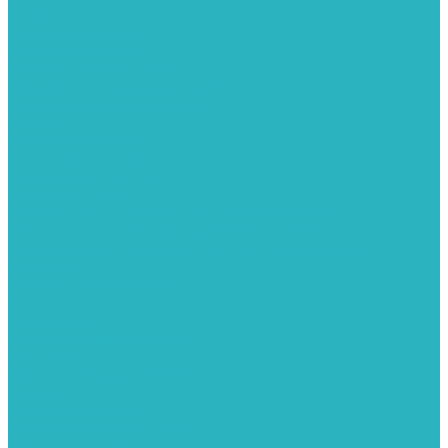
Поверхностные насосы
Санитарные насосы
Скважинные насосы
Циркуляционные насосы
Дренажные и фекальные насосы
Комплектующее для насосов
Шланги
Обратные клапаны
ПНД. Трубы и фитинги
Седелки для труб ПНД
Трубы ПНД И ПВД
Фитинги для ПНД И ПВД труб TIEMME (Италия)
Фитинги для ПНД И ПВД труб UNIDELTA (Италия)
Полипропилен. Трубы и фитинги для водопровода и
отопления
Вентили, шаровые краны
Клипсы
Коллектора
Комбинированные муфты
Крестовины
Муфты с накидной гайкой
Обводы
Обратные клапаны
Полипропиленовые трубы
Разъемные муфты