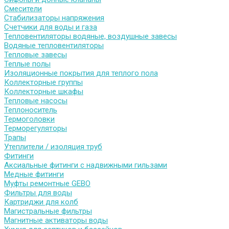
Смесители
Стабилизаторы напряжения
Счетчики для воды и газа
Тепловентиляторы водяные, воздушные завесы
Водяные тепловентиляторы
Тепловые завесы
Теплые полы
Изоляционные покрытия для теплого пола
Коллекторные группы
Коллекторные шкафы
Тепловые насосы
Теплоноситель
Термоголовки
Терморегуляторы
Трапы
Утеплители / изоляция труб
Фитинги
Аксиальные фитинги с надвижными гильзами
Медные фитинги
Муфты ремонтные GEBO
Фильтры для воды
Картриджи для колб
Магистральные фильтры
Магнитные активаторы воды