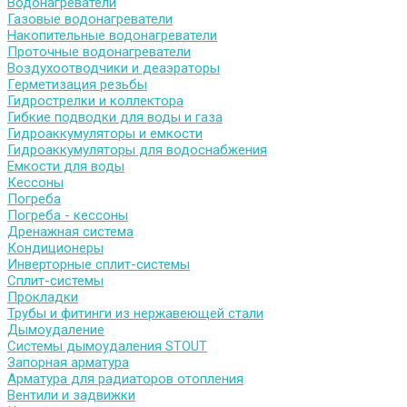
Водонагреватели
Газовые водонагреватели
Накопительные водонагреватели
Проточные водонагреватели
Воздухоотводчики и деаэраторы
Герметизация резьбы
Гидрострелки и коллектора
Гибкие подводки для воды и газа
Гидроаккумуляторы и емкости
Гидроаккумуляторы для водоснабжения
Емкости для воды
Кессоны
Погреба
Погреба - кессоны
Дренажная система
Кондиционеры
Инверторные сплит-системы
Сплит-системы
Прокладки
Трубы и фитинги из нержавеющей стали
Дымоудаление
Системы дымоудаления STOUT
Запорная арматура
Арматура для радиаторов отопления
Вентили и задвижки