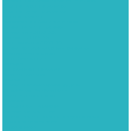
Вертикальные и дизайн радиаторы отопления
Стальные панельные радиаторы
Стальные трубчатые радиаторы
Чугунные радиаторы
Расширительные баки для отопления
Системы защиты от протечки
Датчики влаги GIDROLOCK
Комплекты GIDROLOCK
Краны приводные GIDROLOCK
Системы контроля давления и температуры
Балансировочные клапаны
Группы безопасности
Манометры
Предохранительные клапаны
Редукторы давоения
Термометры
Устройства автоматической подпитки
Сигнализаторы загазованности
Сифоны и донные клапаны
Смесители
Стабилизаторы напряжения
Счетчики для воды и газа
Тепловентиляторы водяные, воздушные завесы
Водяные тепловентиляторы
Тепловые завесы