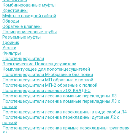
Комбинированные муфты
Крестовины
Муфты с накидной гайкой
Обводы
Обратные клапаны
Полипропиленовые трубы
Разъемные муфты
Тройник
Уголки
Фильтры
Полотенцесушители
Электрические Полотенцесушители
Комплектующее для полотенцесушителей
Полотенцесушители М-образные без полки
Полотенцесушители МП образные с полкой
Полотенцесушители МП-2 образные с полкой
Полотенцесушители лесенка ZOX КВАДРО
Полотенцесушители лесенка ломаные перекладины Л3
Полотенцесушители лесенка ломаные перекладины Л3 с
полкой
Полотенцесушители лесенка перекладины в виде скобы Л4
Полотенцесушители лесенка перекладины дуговые Л2 с
полкой
Полотенцесушители лесенка прямые перекладины групповая