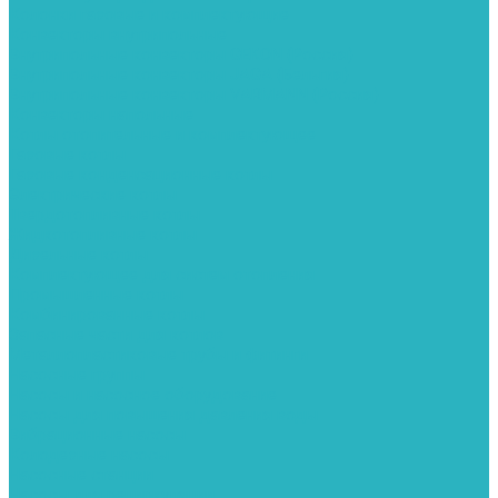
Колонки газовые и комплектующие
Конвекторы внутрипольные
Внутрипольные конвекторы GEKON (Россия)
Внутрипольные конвекторы JAGA (Бельгия)
Внутрипольные конвекторы VARMANN (Россия)
Конвекторы напольные
Котлы отопительные и комплектующее
Газовые котлы
Газовые конденсационные котлы
Электрические котлы
Твердотопливные котлы
Жидкотопливные котлы
Дизельные котлы
Комплектующее для систем отопления
Промышленные котлы
Комбинированные котлы
Запасные части для котлов
Металлопластиковые трубы и фитинги
Насосные группы
Насосы и насосное оборудование
Насосы для повышения давления воды
Вибрационные насосы
Колодезные насосы
Насосные станции
Насосы для рециркуляции