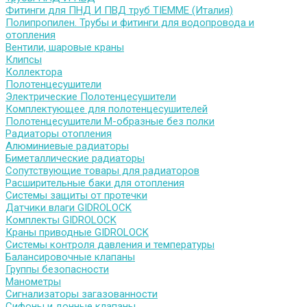
Фитинги для ПНД И ПВД труб TIEMME (Италия)
Полипропилен. Трубы и фитинги для водопровода и
отопления
Вентили, шаровые краны
Клипсы
Коллектора
Полотенцесушители
Электрические Полотенцесушители
Комплектующее для полотенцесушителей
Полотенцесушители М-образные без полки
Радиаторы отопления
Алюминиевые радиаторы
Биметаллические радиаторы
Сопутствующие товары для радиаторов
Расширительные баки для отопления
Системы защиты от протечки
Датчики влаги GIDROLOCK
Комплекты GIDROLOCK
Краны приводные GIDROLOCK
Системы контроля давления и температуры
Балансировочные клапаны
Группы безопасности
Манометры
Сигнализаторы загазованности
Сифоны и донные клапаны