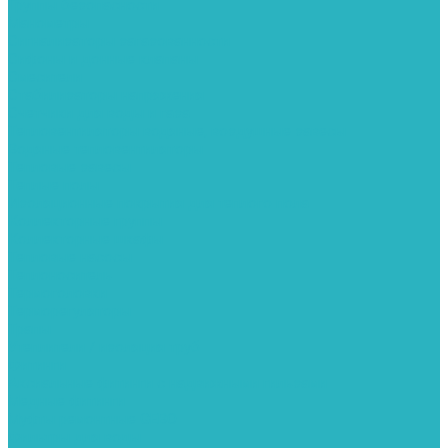
Группы безопасности
Манометры
Сигнализаторы загазованности
Сифоны и донные клапаны
Смесители
Стабилизаторы напряжения
Счетчики для воды и газа
Тепловентиляторы водяные, воздушные завесы
Водяные тепловентиляторы
Тепловые завесы
Теплые полы
Изоляционные покрытия для теплого пола
Коллекторные группы
Коллекторные шкафы
Тепловые насосы
Теплоноситель
Термоголовки
Терморегуляторы
Трапы
Утеплители / изоляция труб
Фитинги
Аксиальные фитинги с надвижными гильзами
Медные фитинги
Муфты ремонтные GEBO
Фильтры для воды