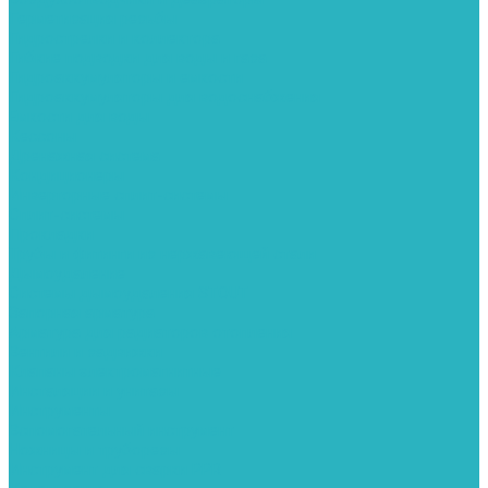
Герметизация резьбы
Гидрострелки и коллектора
Гибкие подводки для воды и газа
Гидроаккумуляторы и емкости
Гидроаккумуляторы для водоснабжения
Емкости для воды
Кессоны
Дренажная система
Кондиционеры
Инверторные сплит-системы
Сплит-системы
Прокладки
Трубы и фитинги из нержавеющей стали
Дымоудаление
Системы дымоудаления STOUT
Запорная арматура
Арматура для радиаторов отопления
Вентили и задвижки
Клапаны электромагнитные
Инсталяции и унитазы
Инструменты
Вспомогательный инструмент
Ножницы и труборезы
Инструмент для сварки PPR