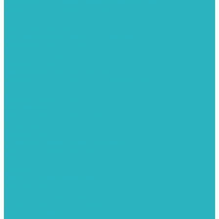
Вертикальные и дизайн радиаторы отопления
Стальные панельные радиаторы
Стальные трубчатые радиаторы
Чугунные радиаторы
Расширительные баки для отопления
Системы защиты от протечки
Датчики влаги GIDROLOCK
Комплекты GIDROLOCK
Краны приводные GIDROLOCK
Системы контроля давления и температуры
Балансировочные клапаны
Группы безопасности
Манометры
Предохранительные клапаны
Редукторы давоения
Термометры
Устройства автоматической подпитки
Сигнализаторы загазованности
Сифоны и донные клапаны
Смесители
Стабилизаторы напряжения
Счетчики для воды и газа
Тепловентиляторы водяные, воздушные завесы
Водяные тепловентиляторы
Тепловые завесы