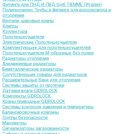
Фитинги для ПНД И ПВД труб TIEMME (Италия)
Полипропилен. Трубы и фитинги для водопровода и
отопления
Вентили, шаровые краны
Клипсы
Коллектора
Полотенцесушители
Электрические Полотенцесушители
Комплектующее для полотенцесушителей
Полотенцесушители М-образные без полки
Радиаторы отопления
Алюминиевые радиаторы
Биметаллические радиаторы
Сопутствующие товары для радиаторов
Расширительные баки для отопления
Системы защиты от протечки
Датчики влаги GIDROLOCK
Комплекты GIDROLOCK
Краны приводные GIDROLOCK
Системы контроля давления и температуры
Балансировочные клапаны
Группы безопасности
Манометры
Сигнализаторы загазованности
Сифоны и донные клапаны