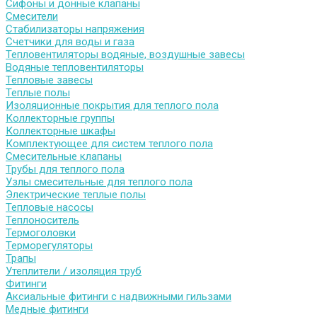
Сифоны и донные клапаны
Смесители
Стабилизаторы напряжения
Счетчики для воды и газа
Тепловентиляторы водяные, воздушные завесы
Водяные тепловентиляторы
Тепловые завесы
Теплые полы
Изоляционные покрытия для теплого пола
Коллекторные группы
Коллекторные шкафы
Комплектующее для систем теплого пола
Смесительные клапаны
Трубы для теплого пола
Узлы смесительные для теплого пола
Электрические теплые полы
Тепловые насосы
Теплоноситель
Термоголовки
Терморегуляторы
Трапы
Утеплители / изоляция труб
Фитинги
Аксиальные фитинги с надвижными гильзами
Медные фитинги