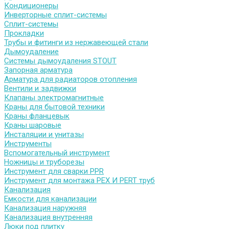
Кондиционеры
Инверторные сплит-системы
Сплит-системы
Прокладки
Трубы и фитинги из нержавеющей стали
Дымоудаление
Системы дымоудаления STOUT
Запорная арматура
Арматура для радиаторов отопления
Вентили и задвижки
Клапаны электромагнитные
Краны для бытовой техники
Краны фланцевык
Краны шаровые
Инсталяции и унитазы
Инструменты
Вспомогательный инструмент
Ножницы и труборезы
Инструмент для сварки PPR
Инструмент для монтажа PEX И PERT труб
Канализация
Емкости для канализации
Канализация наружняя
Канализация внутренняя
Люки под плитку