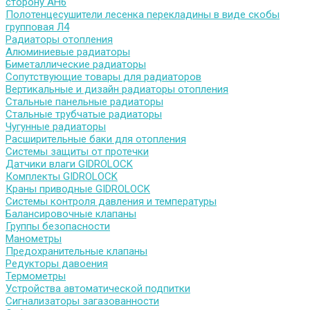
сторону АН6
Полотенцесушители лесенка перекладины в виде скобы
групповая Л4
Радиаторы отопления
Алюминиевые радиаторы
Биметаллические радиаторы
Сопутствующие товары для радиаторов
Вертикальные и дизайн радиаторы отопления
Стальные панельные радиаторы
Стальные трубчатые радиаторы
Чугунные радиаторы
Расширительные баки для отопления
Системы защиты от протечки
Датчики влаги GIDROLOCK
Комплекты GIDROLOCK
Краны приводные GIDROLOCK
Системы контроля давления и температуры
Балансировочные клапаны
Группы безопасности
Манометры
Предохранительные клапаны
Редукторы давоения
Термометры
Устройства автоматической подпитки
Сигнализаторы загазованности