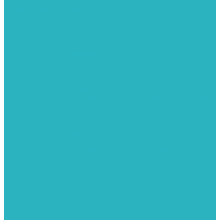
полкой
Полотенцесушители лесенка волнообразные перекладины
Л6
Полотенцесушители лесенка волнообразные перекладины
Л6 с полкой
Полотенцесушители лесенка Гитара АН5
Полотенцесушители лесенка Квадро
Полотенцесушители лесенка Т-образные перекладины
Полотенцесушители лесенка Антенна АН2
Полотенцесушители лесенка Парус АН3
Полотенцесушители Елка АН4
Полотенцесушители лесенка прямые перекладины групповая
с полкой Л1
Полотенцесушители лесенка полукруглые перекладины
групповая Л2
Полотенцесушители лесенка ломанные перекладины
групповая Л3
Полотенцесушители лесенка перекладины смещены в одну
сторону АН6
Полотенцесушители лесенка перекладины в виде скобы
групповая Л4
Радиаторы отопления
Алюминиевые радиаторы
Биметаллические радиаторы
Сопутствующие товары для радиаторов