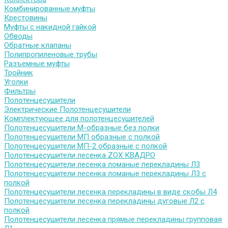
Комбинированные муфты
Крестовины
Муфты с накидной гайкой
Обводы
Обратные клапаны
Полипропиленовые трубы
Разъемные муфты
Тройник
Уголки
Фильтры
Полотенцесушители
Электрические Полотенцесушители
Комплектующее для полотенцесушителей
Полотенцесушители М-образные без полки
Полотенцесушители МП образные с полкой
Полотенцесушители МП-2 образные с полкой
Полотенцесушители лесенка ZOX КВАДРО
Полотенцесушители лесенка ломаные перекладины Л3
Полотенцесушители лесенка ломаные перекладины Л3 с
полкой
Полотенцесушители лесенка перекладины в виде скобы Л4
Полотенцесушители лесенка перекладины дуговые Л2 с
полкой
Полотенцесушители лесенка прямые перекладины групповая