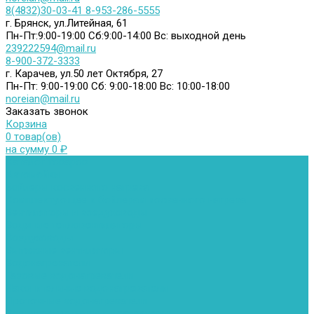
8(4832)30-03-41
8-953-286-5555
г. Брянск, ул.Литейная, 61
Пн-Пт:9:00-19:00
Сб:9:00-14:00
Вс: выходной день
239222594@mail.ru
8-900-372-3333
г. Карачев, ул.50 лет Октября, 27
Пн-Пт: 9:00-19:00
Сб: 9:00-18:00
Вс: 10:00-18:00
noreian@mail.ru
Заказать звонок
Корзина
0 товар(ов)
на сумму 0 ₽
Каталог товаров
Автомойки
Бойлеры косвенного нагрева
Комплектующее к бойлерам косвенного нагрева
Вентиляторы и воздуховоды
Водяные тепловентиляторы
Воздуховоды
Вытяжные вентиляторы
Водонагреватели
Газовые водонагреватели
Накопительные водонагреватели
Проточные водонагреватели
Воздухоотводчики и деаэраторы