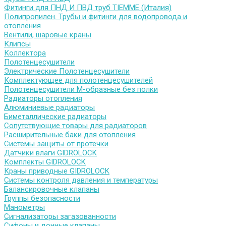
Фитинги для ПНД И ПВД труб TIEMME (Италия)
Полипропилен. Трубы и фитинги для водопровода и
отопления
Вентили, шаровые краны
Клипсы
Коллектора
Полотенцесушители
Электрические Полотенцесушители
Комплектующее для полотенцесушителей
Полотенцесушители М-образные без полки
Радиаторы отопления
Алюминиевые радиаторы
Биметаллические радиаторы
Сопутствующие товары для радиаторов
Расширительные баки для отопления
Системы защиты от протечки
Датчики влаги GIDROLOCK
Комплекты GIDROLOCK
Краны приводные GIDROLOCK
Системы контроля давления и температуры
Балансировочные клапаны
Группы безопасности
Манометры
Сигнализаторы загазованности
Сифоны и донные клапаны