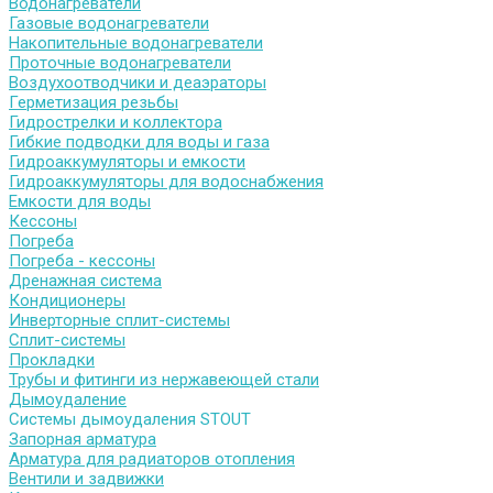
Водонагреватели
Газовые водонагреватели
Накопительные водонагреватели
Проточные водонагреватели
Воздухоотводчики и деаэраторы
Герметизация резьбы
Гидрострелки и коллектора
Гибкие подводки для воды и газа
Гидроаккумуляторы и емкости
Гидроаккумуляторы для водоснабжения
Емкости для воды
Кессоны
Погреба
Погреба - кессоны
Дренажная система
Кондиционеры
Инверторные сплит-системы
Сплит-системы
Прокладки
Трубы и фитинги из нержавеющей стали
Дымоудаление
Системы дымоудаления STOUT
Запорная арматура
Арматура для радиаторов отопления
Вентили и задвижки