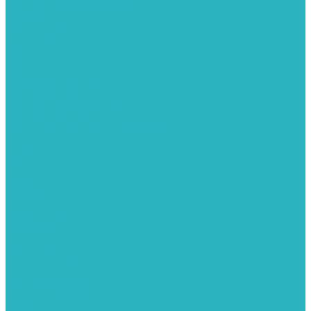
Фитинги из нержавеющей стали
Чернина
Фильтры для воды
Картриджи для колб
Магистральные фильтры
Магнитные активаторы воды
Промывные фильтры
Умягчители воды
Фильтры грубой очистки
Фильтры под мойку
Химия для септиков и бассейнов
Хомуты
ХОМУТЫ КРЕПЕЖНЫЕ
ХОМУТЫ РЕМОНТНЫЕ
Разное
Компания
Отзывы
Вопрос-ответ
Карта сайта
Политика конфиденциальности
Публичная оферта
Полезные статьи
Спецпредложения
Оплата и доставка
Бренды