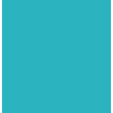
Запорная арматура
Арматура для радиаторов отопления
Вентили и задвижки
Клапаны электромагнитные
Краны для бытовой техники
Краны фланцевык
Краны шаровые
Инсталяции и унитазы
Инструменты
Вспомогательный инструмент
Ножницы и труборезы
Инструмент для сварки PPR
Инструмент для монтажа PEX И PERT труб
Канализация
Емкости для канализации
Канализация наружняя
Канализация внутренняя
Люки под плитку
Коллектора распределительные
Коллекторы LUXOR (Италия)
Коллекторы распределительные FAR (Италия)
Коллекторы распределительные ITAP (Италия)
Коллекторы распределительные STOUT (Италия)
Коллекторы распределительные TIM (КНР)
Комплектующее для коллекторов