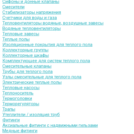
Сифоны и донные клапаны
Смесители
Стабилизаторы напряжения
Счетчики для воды и газа
Тепловентиляторы водяные, воздушные завесы
Водяные тепловентиляторы
Тепловые завесы
Теплые полы
Изоляционные покрытия для теплого пола
Коллекторные группы
Коллекторные шкафы
Комплектующее для систем теплого пола
Смесительные клапаны
Трубы для теплого пола
Узлы смесительные для теплого пола
Электрические теплые полы
Тепловые насосы
Теплоноситель
Термоголовки
Терморегуляторы
Трапы
Утеплители / изоляция труб
Фитинги
Аксиальные фитинги с надвижными гильзами
Медные фитинги