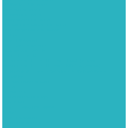
Поверхностные насосы
Санитарные насосы
Скважинные насосы
Циркуляционные насосы
Дренажные и фекальные насосы
Комплектующее для насосов
Шланги
Обратные клапаны
ПНД. Трубы и фитинги
Седелки для труб ПНД
Трубы ПНД И ПВД
Фитинги для ПНД И ПВД труб TIEMME (Италия)
Фитинги для ПНД И ПВД труб UNIDELTA (Италия)
Полипропилен. Трубы и фитинги для водопровода и
отопления
Вентили, шаровые краны
Клипсы
Коллектора
Комбинированные муфты
Крестовины
Муфты с накидной гайкой
Обводы
Обратные клапаны
Полипропиленовые трубы
Разъемные муфты