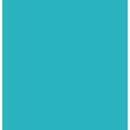
Обратные клапаны
ПНД. Трубы и фитинги
Седелки для труб ПНД
Трубы ПНД И ПВД
Фитинги для ПНД И ПВД труб TIEMME (Италия)
Полипропилен. Трубы и фитинги для водопровода и
отопления
Вентили, шаровые краны
Клипсы
Коллектора
Полотенцесушители
Электрические Полотенцесушители
Комплектующее для полотенцесушителей
Полотенцесушители М-образные без полки
Радиаторы отопления
Алюминиевые радиаторы
Биметаллические радиаторы
Сопутствующие товары для радиаторов
Расширительные баки для отопления
Системы защиты от протечки
Датчики влаги GIDROLOCK
Комплекты GIDROLOCK
Краны приводные GIDROLOCK
Системы контроля давления и температуры
Балансировочные клапаны