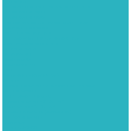
Теплые полы
Изоляционные покрытия для теплого пола
Коллекторные группы
Коллекторные шкафы
Комплектующее для систем теплого пола
Смесительные клапаны
Трубы для теплого пола
Узлы смесительные для теплого пола
Электрические теплые полы
Тепловые насосы
Теплоноситель
Термоголовки
Терморегуляторы
Трапы
Утеплители / изоляция труб
Фитинги
Аксиальные фитинги с надвижными гильзами
Медные фитинги
Муфты ремонтные GEBO
Обжимные фитинги STOUT APE
Пресс-фитинги STOUT APE
Разъемные фитинги (американки)
Резьбовые фитинги
Удлинители
Фитинги UPONOR