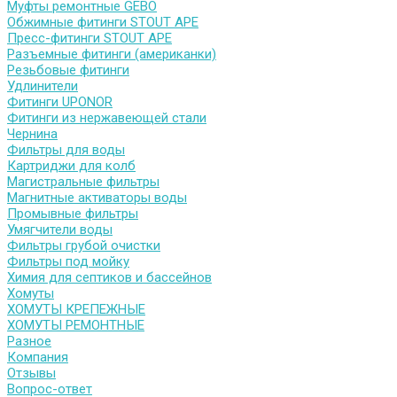
Муфты ремонтные GEBO
Обжимные фитинги STOUT APE
Пресс-фитинги STOUT APE
Разъемные фитинги (американки)
Резьбовые фитинги
Удлинители
Фитинги UPONOR
Фитинги из нержавеющей стали
Чернина
Фильтры для воды
Картриджи для колб
Магистральные фильтры
Магнитные активаторы воды
Промывные фильтры
Умягчители воды
Фильтры грубой очистки
Фильтры под мойку
Химия для септиков и бассейнов
Хомуты
ХОМУТЫ КРЕПЕЖНЫЕ
ХОМУТЫ РЕМОНТНЫЕ
Разное
Компания
Отзывы
Вопрос-ответ