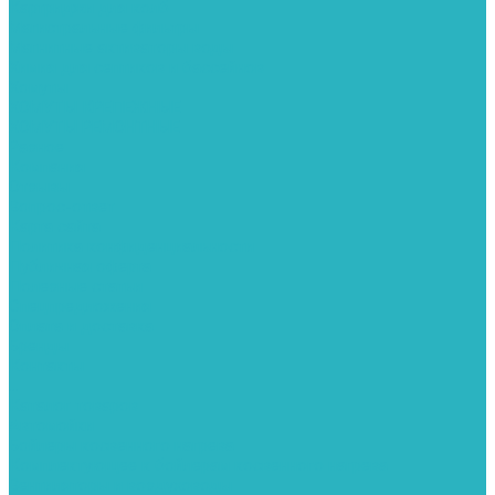
Картриджи для колб
Магистральные фильтры
Магнитные активаторы воды
Химия для септиков и бассейнов
Хомуты
ХОМУТЫ КРЕПЕЖНЫЕ
ХОМУТЫ РЕМОНТНЫЕ
Разное
Компания
Отзывы
Вопрос-ответ
Карта сайта
Политика конфиденциальности
Публичная оферта
Полезные статьи
Спецпредложения
Оплата и доставка
Бренды
Контакты
...
Каталог товаров
Автомойки
Бойлеры косвенного нагрева
Комплектующее к бойлерам косвенного нагрева
Вентиляторы и воздуховоды