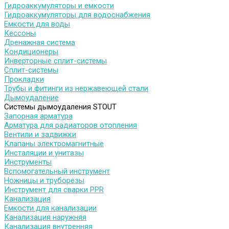
Гидроаккумуляторы и емкости
Гидроаккумуляторы для водоснабжения
Емкости для воды
Кессоны
Дренажная система
Кондиционеры
Инверторные сплит-системы
Сплит-системы
Прокладки
Трубы и фитинги из нержавеющей стали
Дымоудаление
Системы дымоудаления STOUT
Запорная арматура
Арматура для радиаторов отопления
Вентили и задвижки
Клапаны электромагнитные
Инсталяции и унитазы
Инструменты
Вспомогательный инструмент
Ножницы и труборезы
Инструмент для сварки PPR
Канализация
Емкости для канализации
Канализация наружняя
Канализация внутренняя