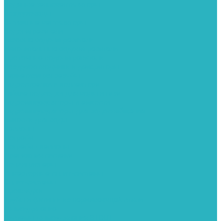
Водяные тепловентиляторы
Воздуховоды
Вытяжные вентиляторы
Водонагреватели
Газовые водонагреватели
Накопительные водонагреватели
Проточные водонагреватели
Воздухоотводчики и деаэраторы
Герметизация резьбы
Гидрострелки и коллектора
Гибкие подводки для воды и газа
Гидроаккумуляторы и емкости
Гидроаккумуляторы для водоснабжения
Емкости для воды
Кессоны
Погреба
Погреба - кессоны
Дренажная система
Кондиционеры
Инверторные сплит-системы
Сплит-системы
Прокладки
Трубы и фитинги из нержавеющей стали
Дымоудаление
Системы дымоудаления STOUT