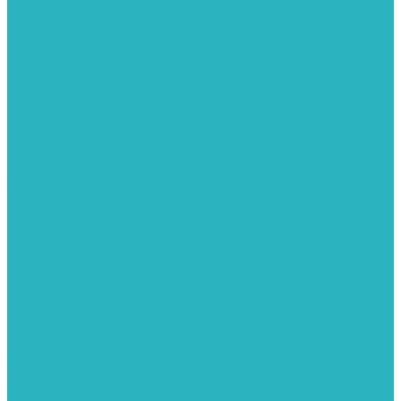
Вертикальные и дизайн радиаторы отопления
Стальные панельные радиаторы
Стальные трубчатые радиаторы
Чугунные радиаторы
Расширительные баки для отопления
Системы защиты от протечки
Датчики влаги GIDROLOCK
Комплекты GIDROLOCK
Краны приводные GIDROLOCK
Системы контроля давления и температуры
Балансировочные клапаны
Группы безопасности
Манометры
Предохранительные клапаны
Редукторы давоения
Термометры
Устройства автоматической подпитки
Сигнализаторы загазованности
Сифоны и донные клапаны
Смесители
Стабилизаторы напряжения
Счетчики для воды и газа
Тепловентиляторы водяные, воздушные завесы
Водяные тепловентиляторы
Тепловые завесы