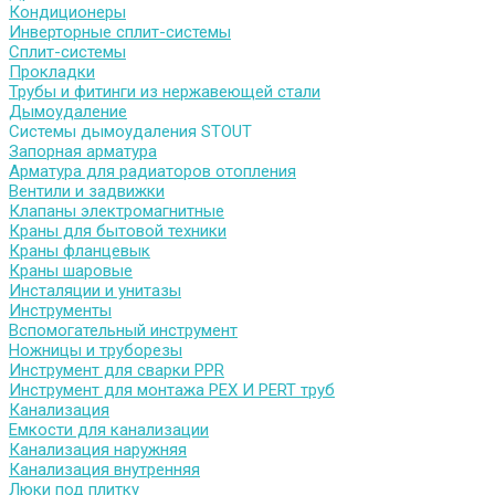
Кондиционеры
Инверторные сплит-системы
Сплит-системы
Прокладки
Трубы и фитинги из нержавеющей стали
Дымоудаление
Системы дымоудаления STOUT
Запорная арматура
Арматура для радиаторов отопления
Вентили и задвижки
Клапаны электромагнитные
Краны для бытовой техники
Краны фланцевык
Краны шаровые
Инсталяции и унитазы
Инструменты
Вспомогательный инструмент
Ножницы и труборезы
Инструмент для сварки PPR
Инструмент для монтажа PEX И PERT труб
Канализация
Емкости для канализации
Канализация наружняя
Канализация внутренняя
Люки под плитку