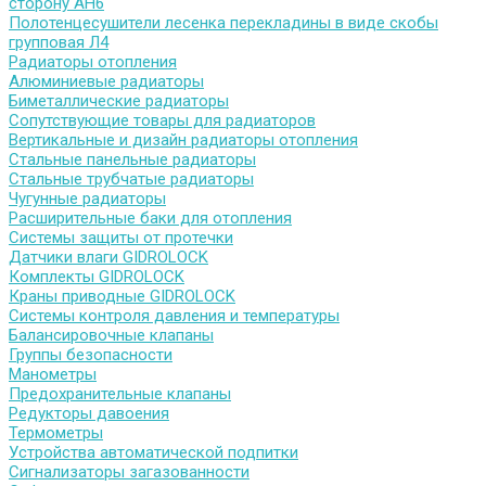
сторону АН6
Полотенцесушители лесенка перекладины в виде скобы
групповая Л4
Радиаторы отопления
Алюминиевые радиаторы
Биметаллические радиаторы
Сопутствующие товары для радиаторов
Вертикальные и дизайн радиаторы отопления
Стальные панельные радиаторы
Стальные трубчатые радиаторы
Чугунные радиаторы
Расширительные баки для отопления
Системы защиты от протечки
Датчики влаги GIDROLOCK
Комплекты GIDROLOCK
Краны приводные GIDROLOCK
Системы контроля давления и температуры
Балансировочные клапаны
Группы безопасности
Манометры
Предохранительные клапаны
Редукторы давоения
Термометры
Устройства автоматической подпитки
Сигнализаторы загазованности