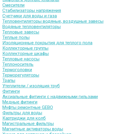
Смесители
Стабилизаторы напряжения
Счетчики для воды и газа
Тепловентиляторы водяные, воздушные завесы
Водяные тепловентиляторы
Тепловые завесы
Теплые полы
Изоляционные покрытия для теплого пола
Коллекторные группы
Коллекторные шкафы
Тепловые насосы
Теплоноситель
Термоголовки
Терморегуляторы
Трапы
Утеплители / изоляция труб
Фитинги
Аксиальные фитинги с надвижными гильзами
Медные фитинги
Муфты ремонтные GEBO
Фильтры для воды
Картриджи для колб
Магистральные фильтры
Магнитные активаторы воды