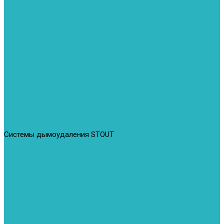
Герметизация резьбы
Гидрострелки и коллектора
Гибкие подводки для воды и газа
Гидроаккумуляторы и емкости
Гидроаккумуляторы для водоснабжения
Емкости для воды
Кессоны
Дренажная система
Кондиционеры
Инверторные сплит-системы
Сплит-системы
Прокладки
Трубы и фитинги из нержавеющей стали
Дымоудаление
Системы дымоудаления STOUT
Запорная арматура
Арматура для радиаторов отопления
Вентили и задвижки
Клапаны электромагнитные
Инсталяции и унитазы
Инструменты
Вспомогательный инструмент
Ножницы и труборезы
Инструмент для сварки PPR