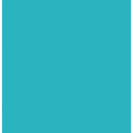
Группы безопасности
Манометры
Сигнализаторы загазованности
Сифоны и донные клапаны
Смесители
Стабилизаторы напряжения
Счетчики для воды и газа
Тепловентиляторы водяные, воздушные завесы
Водяные тепловентиляторы
Тепловые завесы
Теплые полы
Изоляционные покрытия для теплого пола
Коллекторные группы
Коллекторные шкафы
Тепловые насосы
Теплоноситель
Термоголовки
Терморегуляторы
Трапы
Утеплители / изоляция труб
Фитинги
Аксиальные фитинги с надвижными гильзами
Медные фитинги
Муфты ремонтные GEBO
Фильтры для воды