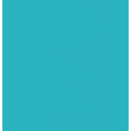
Колонки газовые и комплектующие
Конвекторы внутрипольные
Внутрипольные конвекторы GEKON (Россия)
Внутрипольные конвекторы JAGA (Бельгия)
Внутрипольные конвекторы VARMANN (Россия)
Конвекторы напольные
Котлы отопительные и комплектующее
Газовые котлы
Газовые конденсационные котлы
Электрические котлы
Твердотопливные котлы
Жидкотопливные котлы
Дизельные котлы
Комплектующее для систем отопления
Промышленные котлы
Комбинированные котлы
Запасные части для котлов
Металлопластиковые трубы и фитинги
Насосные группы
Насосы и насосное оборудование
Насосы для повышения давления воды
Вибрационные насосы
Колодезные насосы
Насосные станции
Насосы для рециркуляции