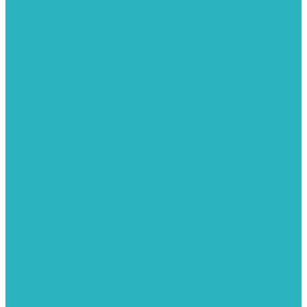
Канализация
Емкости для канализации
Канализация наружняя
Канализация внутренняя
Люки под плитку
Коллектора распределительные
Коллекторы LUXOR (Италия)
Коллекторы распределительные FAR (Италия)
Коллекторы распределительные ITAP (Италия)
Колонки газовые и комплектующие
Конвекторы внутрипольные
Внутрипольные конвекторы GEKON (Россия)
Внутрипольные конвекторы JAGA (Бельгия)
Внутрипольные конвекторы VARMANN (Россия)
Конвекторы напольные
Котлы отопительные и комплектующее
Газовые котлы
Газовые конденсационные котлы
Электрические котлы
Металлопластиковые трубы и фитинги
Насосные группы
Насосы и насосное оборудование
Насосы для повышения давления воды
Вибрационные насосы
Колодезные насосы