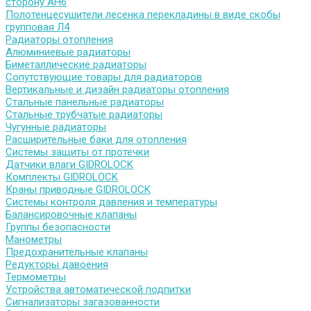
сторону АН6
Полотенцесушители лесенка перекладины в виде скобы
групповая Л4
Радиаторы отопления
Алюминиевые радиаторы
Биметаллические радиаторы
Сопутствующие товары для радиаторов
Вертикальные и дизайн радиаторы отопления
Стальные панельные радиаторы
Стальные трубчатые радиаторы
Чугунные радиаторы
Расширительные баки для отопления
Системы защиты от протечки
Датчики влаги GIDROLOCK
Комплекты GIDROLOCK
Краны приводные GIDROLOCK
Системы контроля давления и температуры
Балансировочные клапаны
Группы безопасности
Манометры
Предохранительные клапаны
Редукторы давоения
Термометры
Устройства автоматической подпитки
Сигнализаторы загазованности