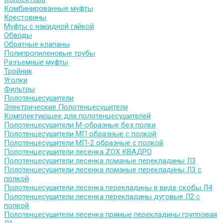
Комбинированные муфты
Крестовины
Муфты с накидной гайкой
Обводы
Обратные клапаны
Полипропиленовые трубы
Разъемные муфты
Тройник
Уголки
Фильтры
Полотенцесушители
Электрические Полотенцесушители
Комплектующее для полотенцесушителей
Полотенцесушители М-образные без полки
Полотенцесушители МП образные с полкой
Полотенцесушители МП-2 образные с полкой
Полотенцесушители лесенка ZOX КВАДРО
Полотенцесушители лесенка ломаные перекладины Л3
Полотенцесушители лесенка ломаные перекладины Л3 с
полкой
Полотенцесушители лесенка перекладины в виде скобы Л4
Полотенцесушители лесенка перекладины дуговые Л2 с
полкой
Полотенцесушители лесенка прямые перекладины групповая