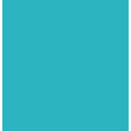
Запорная арматура
Арматура для радиаторов отопления
Вентили и задвижки
Клапаны электромагнитные
Краны для бытовой техники
Краны фланцевык
Краны шаровые
Инсталяции и унитазы
Инструменты
Вспомогательный инструмент
Ножницы и труборезы
Инструмент для сварки PPR
Инструмент для монтажа PEX И PERT труб
Канализация
Емкости для канализации
Канализация наружняя
Канализация внутренняя
Люки под плитку
Коллектора распределительные
Коллекторы LUXOR (Италия)
Коллекторы распределительные FAR (Италия)
Коллекторы распределительные ITAP (Италия)
Коллекторы распределительные STOUT (Италия)
Коллекторы распределительные TIM (КНР)
Комплектующее для коллекторов