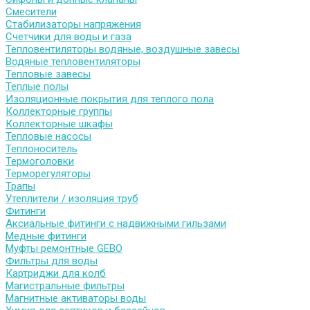
Смесители
Стабилизаторы напряжения
Счетчики для воды и газа
Тепловентиляторы водяные, воздушные завесы
Водяные тепловентиляторы
Тепловые завесы
Теплые полы
Изоляционные покрытия для теплого пола
Коллекторные группы
Коллекторные шкафы
Тепловые насосы
Теплоноситель
Термоголовки
Терморегуляторы
Трапы
Утеплители / изоляция труб
Фитинги
Аксиальные фитинги с надвижными гильзами
Медные фитинги
Муфты ремонтные GEBO
Фильтры для воды
Картриджи для колб
Магистральные фильтры
Магнитные активаторы воды