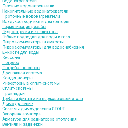
Водонагреватели
Газовые водонагреватели
Накопительные водонагреватели
Проточные водонагреватели
Воздухоотводчики и деаэраторы
Герметизация резьбы
Гидрострелки и коллектора
Гибкие подводки для воды и газа
Гидроаккумуляторы и емкости
Гидроаккумуляторы для водоснабжения
Емкости для воды
Кессоны
Погреба
Погреба - кессоны
Дренажная система
Кондиционеры
Инверторные сплит-системы
Сплит-системы
Прокладки
Трубы и фитинги из нержавеющей стали
Дымоудаление
Системы дымоудаления STOUT
Запорная арматура
Арматура для радиаторов отопления
Вентили и задвижки