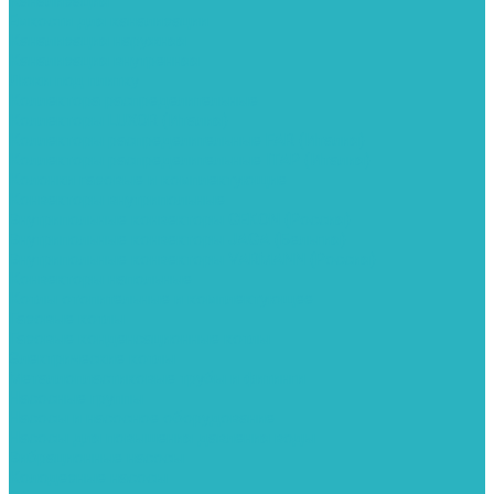
Канализация
Емкости для канализации
Канализация наружняя
Канализация внутренняя
Люки под плитку
Коллектора распределительные
Коллекторы LUXOR (Италия)
Коллекторы распределительные FAR (Италия)
Коллекторы распределительные ITAP (Италия)
Колонки газовые и комплектующие
Конвекторы внутрипольные
Внутрипольные конвекторы GEKON (Россия)
Внутрипольные конвекторы JAGA (Бельгия)
Внутрипольные конвекторы VARMANN (Россия)
Конвекторы напольные
Котлы отопительные и комплектующее
Газовые котлы
Газовые конденсационные котлы
Электрические котлы
Металлопластиковые трубы и фитинги
Насосные группы
Насосы и насосное оборудование
Насосы для повышения давления воды
Вибрационные насосы
Колодезные насосы