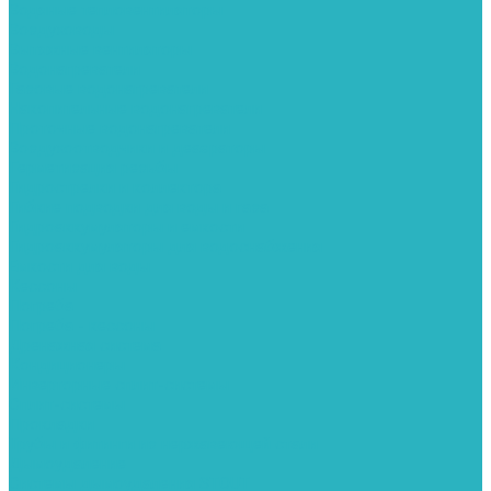
Водяные тепловентиляторы
Воздуховоды
Вытяжные вентиляторы
Водонагреватели
Газовые водонагреватели
Накопительные водонагреватели
Проточные водонагреватели
Воздухоотводчики и деаэраторы
Герметизация резьбы
Гидрострелки и коллектора
Гибкие подводки для воды и газа
Гидроаккумуляторы и емкости
Гидроаккумуляторы для водоснабжения
Емкости для воды
Кессоны
Погреба
Погреба - кессоны
Дренажная система
Кондиционеры
Инверторные сплит-системы
Сплит-системы
Прокладки
Трубы и фитинги из нержавеющей стали
Дымоудаление
Системы дымоудаления STOUT