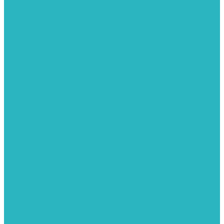
Картриджи для колб
Магистральные фильтры
Магнитные активаторы воды
Химия для септиков и бассейнов
Хомуты
ХОМУТЫ КРЕПЕЖНЫЕ
ХОМУТЫ РЕМОНТНЫЕ
Разное
Компания
Отзывы
Вопрос-ответ
Карта сайта
Политика конфиденциальности
Публичная оферта
Полезные статьи
Спецпредложения
Оплата и доставка
Бренды
Контакты
...
Каталог товаров
Автомойки
Бойлеры косвенного нагрева
Комплектующее к бойлерам косвенного нагрева
Вентиляторы и воздуховоды