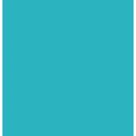
Поверхностные насосы
Санитарные насосы
Скважинные насосы
Циркуляционные насосы
Дренажные и фекальные насосы
Комплектующее для насосов
Шланги
Обратные клапаны
ПНД. Трубы и фитинги
Седелки для труб ПНД
Трубы ПНД И ПВД
Фитинги для ПНД И ПВД труб TIEMME (Италия)
Фитинги для ПНД И ПВД труб UNIDELTA (Италия)
Полипропилен. Трубы и фитинги для водопровода и
отопления
Вентили, шаровые краны
Клипсы
Коллектора
Комбинированные муфты
Крестовины
Муфты с накидной гайкой
Обводы
Обратные клапаны
Полипропиленовые трубы
Разъемные муфты