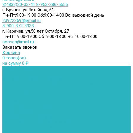
8(4832)30-03-41
8-953-286-5555
г. Брянск, ул.Литейная, 61
Пн-Пт:9:00-19:00
Сб:9:00-14:00
Вс: выходной день
239222594@mail.ru
8-900-372-3333
г. Карачев, ул.50 лет Октября, 27
Пн-Пт: 9:00-19:00
Сб: 9:00-18:00
Вс: 10:00-18:00
noreian@mail.ru
Заказать звонок
Корзина
0 товар(ов)
на сумму 0 ₽
Каталог товаров
Автомойки
Бойлеры косвенного нагрева
Комплектующее к бойлерам косвенного нагрева
Вентиляторы и воздуховоды
Водяные тепловентиляторы
Воздуховоды
Вытяжные вентиляторы
Водонагреватели
Газовые водонагреватели
Накопительные водонагреватели
Проточные водонагреватели
Воздухоотводчики и деаэраторы