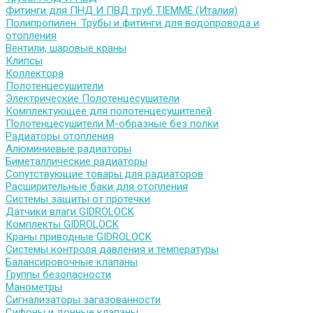
Фитинги для ПНД И ПВД труб TIEMME (Италия)
Полипропилен. Трубы и фитинги для водопровода и
отопления
Вентили, шаровые краны
Клипсы
Коллектора
Полотенцесушители
Электрические Полотенцесушители
Комплектующее для полотенцесушителей
Полотенцесушители М-образные без полки
Радиаторы отопления
Алюминиевые радиаторы
Биметаллические радиаторы
Сопутствующие товары для радиаторов
Расширительные баки для отопления
Системы защиты от протечки
Датчики влаги GIDROLOCK
Комплекты GIDROLOCK
Краны приводные GIDROLOCK
Системы контроля давления и температуры
Балансировочные клапаны
Группы безопасности
Манометры
Сигнализаторы загазованности
Сифоны и донные клапаны