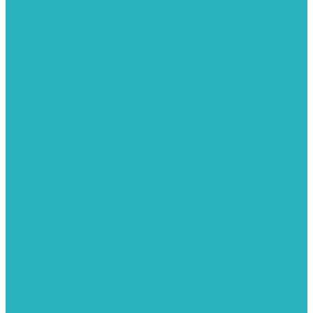
Группы безопасности
Манометры
Сигнализаторы загазованности
Сифоны и донные клапаны
Смесители
Стабилизаторы напряжения
Счетчики для воды и газа
Тепловентиляторы водяные, воздушные завесы
Водяные тепловентиляторы
Тепловые завесы
Теплые полы
Изоляционные покрытия для теплого пола
Коллекторные группы
Коллекторные шкафы
Тепловые насосы
Теплоноситель
Термоголовки
Терморегуляторы
Трапы
Утеплители / изоляция труб
Фитинги
Аксиальные фитинги с надвижными гильзами
Медные фитинги
Муфты ремонтные GEBO
Фильтры для воды