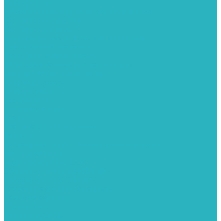
Теплые полы
Изоляционные покрытия для теплого пола
Коллекторные группы
Коллекторные шкафы
Комплектующее для систем теплого пола
Смесительные клапаны
Трубы для теплого пола
Узлы смесительные для теплого пола
Электрические теплые полы
Тепловые насосы
Теплоноситель
Термоголовки
Терморегуляторы
Трапы
Утеплители / изоляция труб
Фитинги
Аксиальные фитинги с надвижными гильзами
Медные фитинги
Муфты ремонтные GEBO
Обжимные фитинги STOUT APE
Пресс-фитинги STOUT APE
Разъемные фитинги (американки)
Резьбовые фитинги
Удлинители
Фитинги UPONOR