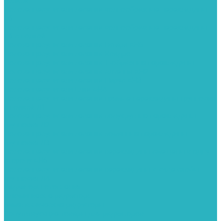
полкой
Полотенцесушители лесенка волнообразные перекладины
Л6
Полотенцесушители лесенка волнообразные перекладины
Л6 с полкой
Полотенцесушители лесенка Гитара АН5
Полотенцесушители лесенка Квадро
Полотенцесушители лесенка Т-образные перекладины
Полотенцесушители лесенка Антенна АН2
Полотенцесушители лесенка Парус АН3
Полотенцесушители Елка АН4
Полотенцесушители лесенка прямые перекладины групповая
с полкой Л1
Полотенцесушители лесенка полукруглые перекладины
групповая Л2
Полотенцесушители лесенка ломанные перекладины
групповая Л3
Полотенцесушители лесенка перекладины смещены в одну
сторону АН6
Полотенцесушители лесенка перекладины в виде скобы
групповая Л4
Радиаторы отопления
Алюминиевые радиаторы
Биметаллические радиаторы
Сопутствующие товары для радиаторов