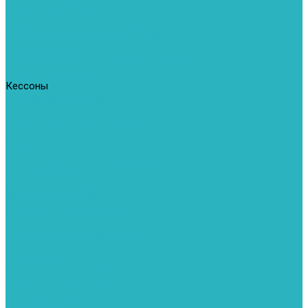
Герметизация резьбы
Гидрострелки и коллектора
Гибкие подводки для воды и газа
Гидроаккумуляторы и емкости
Гидроаккумуляторы для водоснабжения
Емкости для воды
Кессоны
Дренажная система
Кондиционеры
Инверторные сплит-системы
Сплит-системы
Прокладки
Трубы и фитинги из нержавеющей стали
Дымоудаление
Системы дымоудаления STOUT
Запорная арматура
Арматура для радиаторов отопления
Вентили и задвижки
Клапаны электромагнитные
Инсталяции и унитазы
Инструменты
Вспомогательный инструмент
Ножницы и труборезы
Инструмент для сварки PPR