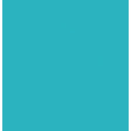
Тройник
Уголки
Фильтры
Полотенцесушители
Электрические Полотенцесушители
Комплектующее для полотенцесушителей
Полотенцесушители М-образные без полки
Полотенцесушители МП образные с полкой
Полотенцесушители МП-2 образные с полкой
Полотенцесушители лесенка ZOX КВАДРО
Полотенцесушители лесенка ломаные перекладины Л3
Полотенцесушители лесенка ломаные перекладины Л3 с
полкой
Полотенцесушители лесенка перекладины в виде скобы Л4
Полотенцесушители лесенка перекладины дуговые Л2 с
полкой
Полотенцесушители лесенка прямые перекладины групповая
Л1
Полотенцесушители лесенка прямые перекладины Л1
Полотенцесушители лесенка прямые перекладины Л1 с
полкой
Полотенцесушители лесенка Z-образные перекладины Л5
Полотенцесушители лесенка перекладины дуговые Л2
Полотенцесушители лесенка Z-образные перекладины Л5 с