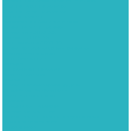
Вертикальные и дизайн радиаторы отопления
Стальные панельные радиаторы
Стальные трубчатые радиаторы
Чугунные радиаторы
Расширительные баки для отопления
Системы защиты от протечки
Датчики влаги GIDROLOCK
Комплекты GIDROLOCK
Краны приводные GIDROLOCK
Системы контроля давления и температуры
Балансировочные клапаны
Группы безопасности
Манометры
Предохранительные клапаны
Редукторы давоения
Термометры
Устройства автоматической подпитки
Сигнализаторы загазованности
Сифоны и донные клапаны
Смесители
Стабилизаторы напряжения
Счетчики для воды и газа
Тепловентиляторы водяные, воздушные завесы
Водяные тепловентиляторы
Тепловые завесы