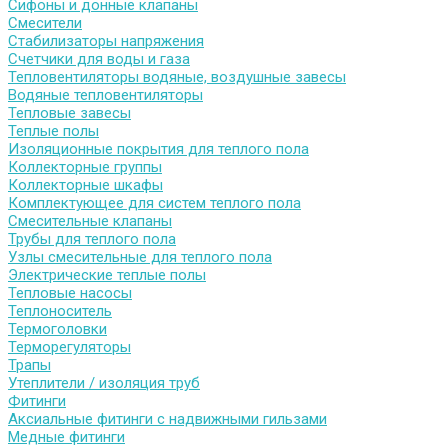
Сифоны и донные клапаны
Смесители
Стабилизаторы напряжения
Счетчики для воды и газа
Тепловентиляторы водяные, воздушные завесы
Водяные тепловентиляторы
Тепловые завесы
Теплые полы
Изоляционные покрытия для теплого пола
Коллекторные группы
Коллекторные шкафы
Комплектующее для систем теплого пола
Смесительные клапаны
Трубы для теплого пола
Узлы смесительные для теплого пола
Электрические теплые полы
Тепловые насосы
Теплоноситель
Термоголовки
Терморегуляторы
Трапы
Утеплители / изоляция труб
Фитинги
Аксиальные фитинги с надвижными гильзами
Медные фитинги