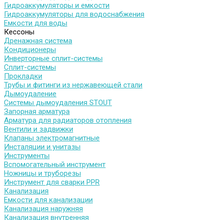
Гидроаккумуляторы и емкости
Гидроаккумуляторы для водоснабжения
Емкости для воды
Кессоны
Дренажная система
Кондиционеры
Инверторные сплит-системы
Сплит-системы
Прокладки
Трубы и фитинги из нержавеющей стали
Дымоудаление
Системы дымоудаления STOUT
Запорная арматура
Арматура для радиаторов отопления
Вентили и задвижки
Клапаны электромагнитные
Инсталяции и унитазы
Инструменты
Вспомогательный инструмент
Ножницы и труборезы
Инструмент для сварки PPR
Канализация
Емкости для канализации
Канализация наружняя
Канализация внутренняя