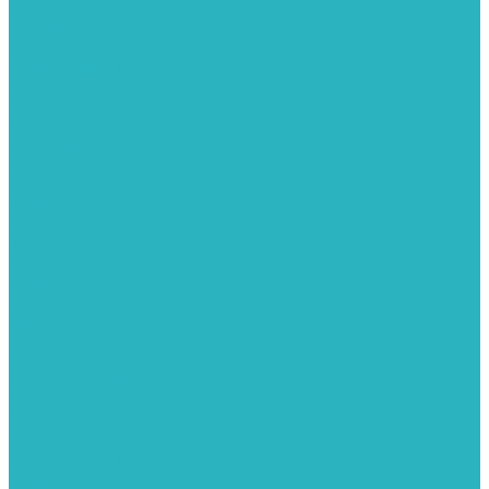
Фитинги из нержавеющей стали
Чернина
Фильтры для воды
Картриджи для колб
Магистральные фильтры
Магнитные активаторы воды
Промывные фильтры
Умягчители воды
Фильтры грубой очистки
Фильтры под мойку
Химия для септиков и бассейнов
Хомуты
ХОМУТЫ КРЕПЕЖНЫЕ
ХОМУТЫ РЕМОНТНЫЕ
Разное
Компания
Отзывы
Вопрос-ответ
Карта сайта
Политика конфиденциальности
Публичная оферта
Полезные статьи
Спецпредложения
Оплата и доставка
Бренды