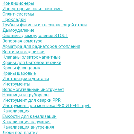
Кондиционеры
Инверторные сплит-системы
Сплит-системы
Прокладки
Трубы и фитинги из нержавеющей стали
Дымоудаление
Системы дымоудаления STOUT
Запорная арматура
Арматура для радиаторов отопления
Вентили и задвижки
Клапаны электромагнитные
Краны для бытовой техники
Краны фланцевык
Краны шаровые
Инсталяции и унитазы
Инструменты
Вспомогательный инструмент
Ножницы и труборезы
Инструмент для сварки PPR
Инструмент для монтажа PEX И PERT труб
Канализация
Емкости для канализации
Канализация наружняя
Канализация внутренняя
Люки под плитку