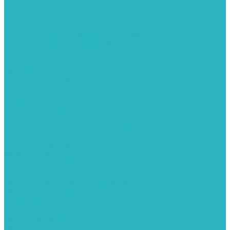
Колонки газовые и комплектующие
Конвекторы внутрипольные
Внутрипольные конвекторы GEKON (Россия)
Внутрипольные конвекторы JAGA (Бельгия)
Внутрипольные конвекторы VARMANN (Россия)
Конвекторы напольные
Котлы отопительные и комплектующее
Газовые котлы
Газовые конденсационные котлы
Электрические котлы
Твердотопливные котлы
Жидкотопливные котлы
Дизельные котлы
Комплектующее для систем отопления
Промышленные котлы
Комбинированные котлы
Запасные части для котлов
Металлопластиковые трубы и фитинги
Насосные группы
Насосы и насосное оборудование
Насосы для повышения давления воды
Вибрационные насосы
Колодезные насосы
Насосные станции
Насосы для рециркуляции