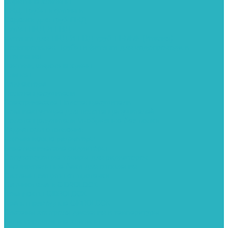
Обратные клапаны
ПНД. Трубы и фитинги
Седелки для труб ПНД
Трубы ПНД И ПВД
Фитинги для ПНД И ПВД труб TIEMME (Италия)
Полипропилен. Трубы и фитинги для водопровода и
отопления
Вентили, шаровые краны
Клипсы
Коллектора
Полотенцесушители
Электрические Полотенцесушители
Комплектующее для полотенцесушителей
Полотенцесушители М-образные без полки
Радиаторы отопления
Алюминиевые радиаторы
Биметаллические радиаторы
Сопутствующие товары для радиаторов
Расширительные баки для отопления
Системы защиты от протечки
Датчики влаги GIDROLOCK
Комплекты GIDROLOCK
Краны приводные GIDROLOCK
Системы контроля давления и температуры
Балансировочные клапаны