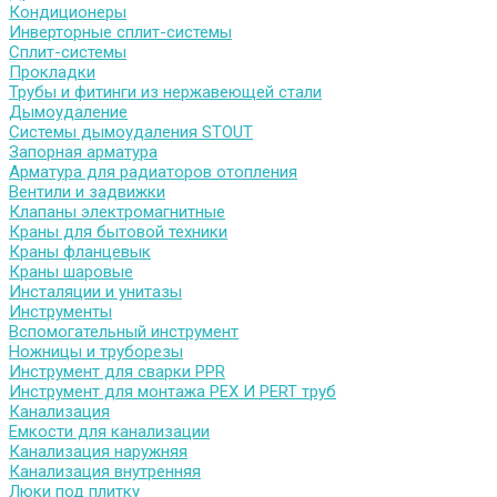
Кондиционеры
Инверторные сплит-системы
Сплит-системы
Прокладки
Трубы и фитинги из нержавеющей стали
Дымоудаление
Системы дымоудаления STOUT
Запорная арматура
Арматура для радиаторов отопления
Вентили и задвижки
Клапаны электромагнитные
Краны для бытовой техники
Краны фланцевык
Краны шаровые
Инсталяции и унитазы
Инструменты
Вспомогательный инструмент
Ножницы и труборезы
Инструмент для сварки PPR
Инструмент для монтажа PEX И PERT труб
Канализация
Емкости для канализации
Канализация наружняя
Канализация внутренняя
Люки под плитку