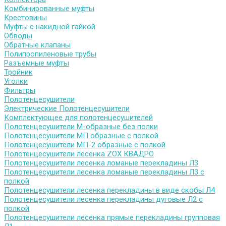
Комбинированные муфты
Крестовины
Муфты с накидной гайкой
Обводы
Обратные клапаны
Полипропиленовые трубы
Разъемные муфты
Тройник
Уголки
Фильтры
Полотенцесушители
Электрические Полотенцесушители
Комплектующее для полотенцесушителей
Полотенцесушители М-образные без полки
Полотенцесушители МП образные с полкой
Полотенцесушители МП-2 образные с полкой
Полотенцесушители лесенка ZOX КВАДРО
Полотенцесушители лесенка ломаные перекладины Л3
Полотенцесушители лесенка ломаные перекладины Л3 с
полкой
Полотенцесушители лесенка перекладины в виде скобы Л4
Полотенцесушители лесенка перекладины дуговые Л2 с
полкой
Полотенцесушители лесенка прямые перекладины групповая