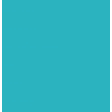
Фитинги из нержавеющей стали
Чернина
Фильтры для воды
Картриджи для колб
Магистральные фильтры
Магнитные активаторы воды
Промывные фильтры
Умягчители воды
Фильтры грубой очистки
Фильтры под мойку
Химия для септиков и бассейнов
Хомуты
ХОМУТЫ КРЕПЕЖНЫЕ
ХОМУТЫ РЕМОНТНЫЕ
Разное
Компания
Отзывы
Вопрос-ответ
Карта сайта
Политика конфиденциальности
Публичная оферта
Полезные статьи
Спецпредложения
Оплата и доставка
Бренды