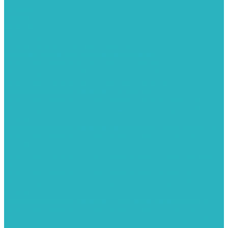
Тройник
Уголки
Фильтры
Полотенцесушители
Электрические Полотенцесушители
Комплектующее для полотенцесушителей
Полотенцесушители М-образные без полки
Полотенцесушители МП образные с полкой
Полотенцесушители МП-2 образные с полкой
Полотенцесушители лесенка ZOX КВАДРО
Полотенцесушители лесенка ломаные перекладины Л3
Полотенцесушители лесенка ломаные перекладины Л3 с
полкой
Полотенцесушители лесенка перекладины в виде скобы Л4
Полотенцесушители лесенка перекладины дуговые Л2 с
полкой
Полотенцесушители лесенка прямые перекладины групповая
Л1
Полотенцесушители лесенка прямые перекладины Л1
Полотенцесушители лесенка прямые перекладины Л1 с
полкой
Полотенцесушители лесенка Z-образные перекладины Л5
Полотенцесушители лесенка перекладины дуговые Л2
Полотенцесушители лесенка Z-образные перекладины Л5 с