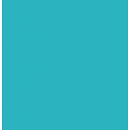
Группы безопасности
Манометры
Сигнализаторы загазованности
Сифоны и донные клапаны
Смесители
Стабилизаторы напряжения
Счетчики для воды и газа
Тепловентиляторы водяные, воздушные завесы
Водяные тепловентиляторы
Тепловые завесы
Теплые полы
Изоляционные покрытия для теплого пола
Коллекторные группы
Коллекторные шкафы
Тепловые насосы
Теплоноситель
Термоголовки
Терморегуляторы
Трапы
Утеплители / изоляция труб
Фитинги
Аксиальные фитинги с надвижными гильзами
Медные фитинги
Муфты ремонтные GEBO
Фильтры для воды