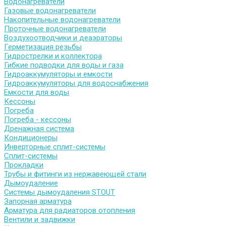
Водонагреватели
Газовые водонагреватели
Накопительные водонагреватели
Проточные водонагреватели
Воздухоотводчики и деаэраторы
Герметизация резьбы
Гидрострелки и коллектора
Гибкие подводки для воды и газа
Гидроаккумуляторы и емкости
Гидроаккумуляторы для водоснабжения
Емкости для воды
Кессоны
Погреба
Погреба - кессоны
Дренажная система
Кондиционеры
Инверторные сплит-системы
Сплит-системы
Прокладки
Трубы и фитинги из нержавеющей стали
Дымоудаление
Системы дымоудаления STOUT
Запорная арматура
Арматура для радиаторов отопления
Вентили и задвижки