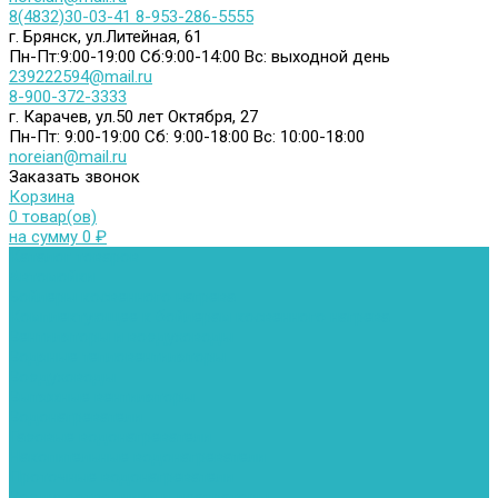
8(4832)30-03-41
8-953-286-5555
г. Брянск, ул.Литейная, 61
Пн-Пт:9:00-19:00
Сб:9:00-14:00
Вс: выходной день
239222594@mail.ru
8-900-372-3333
г. Карачев, ул.50 лет Октября, 27
Пн-Пт: 9:00-19:00
Сб: 9:00-18:00
Вс: 10:00-18:00
noreian@mail.ru
Заказать звонок
Корзина
0 товар(ов)
на сумму 0 ₽
Каталог товаров
Автомойки
Бойлеры косвенного нагрева
Комплектующее к бойлерам косвенного нагрева
Вентиляторы и воздуховоды
Водяные тепловентиляторы
Воздуховоды
Вытяжные вентиляторы
Водонагреватели
Газовые водонагреватели
Накопительные водонагреватели
Проточные водонагреватели
Воздухоотводчики и деаэраторы