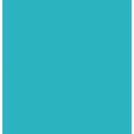
Герметизация резьбы
Гидрострелки и коллектора
Гибкие подводки для воды и газа
Гидроаккумуляторы и емкости
Гидроаккумуляторы для водоснабжения
Емкости для воды
Кессоны
Дренажная система
Кондиционеры
Инверторные сплит-системы
Сплит-системы
Прокладки
Трубы и фитинги из нержавеющей стали
Дымоудаление
Системы дымоудаления STOUT
Запорная арматура
Арматура для радиаторов отопления
Вентили и задвижки
Клапаны электромагнитные
Инсталяции и унитазы
Инструменты
Вспомогательный инструмент
Ножницы и труборезы
Инструмент для сварки PPR