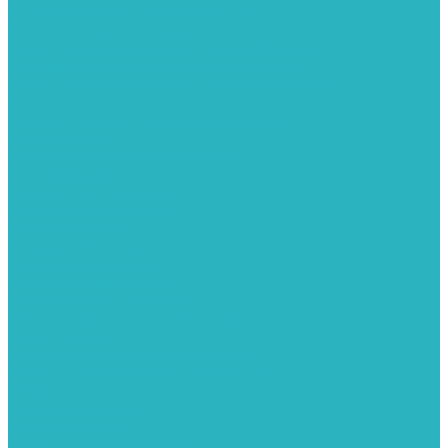
Колонки газовые и комплектующие
Конвекторы внутрипольные
Внутрипольные конвекторы GEKON (Россия)
Внутрипольные конвекторы JAGA (Бельгия)
Внутрипольные конвекторы VARMANN (Россия)
Конвекторы напольные
Котлы отопительные и комплектующее
Газовые котлы
Газовые конденсационные котлы
Электрические котлы
Твердотопливные котлы
Жидкотопливные котлы
Дизельные котлы
Комплектующее для систем отопления
Промышленные котлы
Комбинированные котлы
Запасные части для котлов
Металлопластиковые трубы и фитинги
Насосные группы
Насосы и насосное оборудование
Насосы для повышения давления воды
Вибрационные насосы
Колодезные насосы
Насосные станции
Насосы для рециркуляции