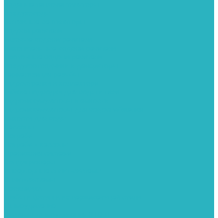
Водяные тепловентиляторы
Воздуховоды
Вытяжные вентиляторы
Водонагреватели
Газовые водонагреватели
Накопительные водонагреватели
Проточные водонагреватели
Воздухоотводчики и деаэраторы
Герметизация резьбы
Гидрострелки и коллектора
Гибкие подводки для воды и газа
Гидроаккумуляторы и емкости
Гидроаккумуляторы для водоснабжения
Емкости для воды
Кессоны
Погреба
Погреба - кессоны
Дренажная система
Кондиционеры
Инверторные сплит-системы
Сплит-системы
Прокладки
Трубы и фитинги из нержавеющей стали
Дымоудаление
Системы дымоудаления STOUT