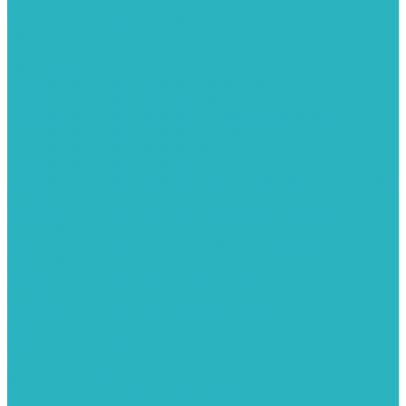
полкой
Полотенцесушители лесенка волнообразные перекладины
Л6
Полотенцесушители лесенка волнообразные перекладины
Л6 с полкой
Полотенцесушители лесенка Гитара АН5
Полотенцесушители лесенка Квадро
Полотенцесушители лесенка Т-образные перекладины
Полотенцесушители лесенка Антенна АН2
Полотенцесушители лесенка Парус АН3
Полотенцесушители Елка АН4
Полотенцесушители лесенка прямые перекладины групповая
с полкой Л1
Полотенцесушители лесенка полукруглые перекладины
групповая Л2
Полотенцесушители лесенка ломанные перекладины
групповая Л3
Полотенцесушители лесенка перекладины смещены в одну
сторону АН6
Полотенцесушители лесенка перекладины в виде скобы
групповая Л4
Радиаторы отопления
Алюминиевые радиаторы
Биметаллические радиаторы
Сопутствующие товары для радиаторов