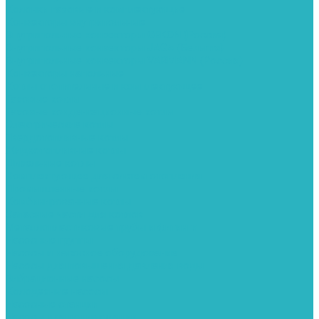
Колонки газовые и комплектующие
Конвекторы внутрипольные
Внутрипольные конвекторы GEKON (Россия)
Внутрипольные конвекторы JAGA (Бельгия)
Внутрипольные конвекторы VARMANN (Россия)
Конвекторы напольные
Котлы отопительные и комплектующее
Газовые котлы
Газовые конденсационные котлы
Электрические котлы
Твердотопливные котлы
Жидкотопливные котлы
Дизельные котлы
Комплектующее для систем отопления
Промышленные котлы
Комбинированные котлы
Запасные части для котлов
Металлопластиковые трубы и фитинги
Насосные группы
Насосы и насосное оборудование
Насосы для повышения давления воды
Вибрационные насосы
Колодезные насосы
Насосные станции
Насосы для рециркуляции