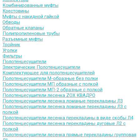
Комбинированные муфты
Крестовины
Муфты с накидной гайкой
Обводы
Обратные клапаны
Полипропиленовые трубы
Разъемные муфты
Тройник
Уголки
Фильтры
Полотенцесушители
Электрические Полотенцесушители
Комплектующее для полотенцесушителей
Полотенцесушители М-образные без полки
Полотенцесушители МП образные с полкой
Полотенцесушители МП-2 образные с полкой
Полотенцесушители лесенка ZOX КВАДРО
Полотенцесушители лесенка ломаные перекладины Л3
Полотенцесушители лесенка ломаные перекладины Л3 с
полкой
Полотенцесушители лесенка перекладины в виде скобы Л4
Полотенцесушители лесенка перекладины дуговые Л2 с
полкой
Полотенцесушители лесенка прямые перекладины групповая