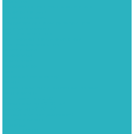
Теплые полы
Изоляционные покрытия для теплого пола
Коллекторные группы
Коллекторные шкафы
Комплектующее для систем теплого пола
Смесительные клапаны
Трубы для теплого пола
Узлы смесительные для теплого пола
Электрические теплые полы
Тепловые насосы
Теплоноситель
Термоголовки
Терморегуляторы
Трапы
Утеплители / изоляция труб
Фитинги
Аксиальные фитинги с надвижными гильзами
Медные фитинги
Муфты ремонтные GEBO
Обжимные фитинги STOUT APE
Пресс-фитинги STOUT APE
Разъемные фитинги (американки)
Резьбовые фитинги
Удлинители
Фитинги UPONOR