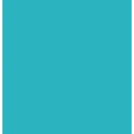
Вертикальные и дизайн радиаторы отопления
Стальные панельные радиаторы
Стальные трубчатые радиаторы
Чугунные радиаторы
Расширительные баки для отопления
Системы защиты от протечки
Датчики влаги GIDROLOCK
Комплекты GIDROLOCK
Краны приводные GIDROLOCK
Системы контроля давления и температуры
Балансировочные клапаны
Группы безопасности
Манометры
Предохранительные клапаны
Редукторы давоения
Термометры
Устройства автоматической подпитки
Сигнализаторы загазованности
Сифоны и донные клапаны
Смесители
Стабилизаторы напряжения
Счетчики для воды и газа
Тепловентиляторы водяные, воздушные завесы
Водяные тепловентиляторы
Тепловые завесы