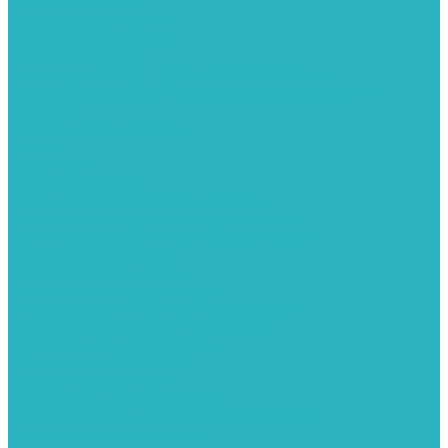
Обратные клапаны
ПНД. Трубы и фитинги
Седелки для труб ПНД
Трубы ПНД И ПВД
Фитинги для ПНД И ПВД труб TIEMME (Италия)
Полипропилен. Трубы и фитинги для водопровода и
отопления
Вентили, шаровые краны
Клипсы
Коллектора
Полотенцесушители
Электрические Полотенцесушители
Комплектующее для полотенцесушителей
Полотенцесушители М-образные без полки
Радиаторы отопления
Алюминиевые радиаторы
Биметаллические радиаторы
Сопутствующие товары для радиаторов
Расширительные баки для отопления
Системы защиты от протечки
Датчики влаги GIDROLOCK
Комплекты GIDROLOCK
Краны приводные GIDROLOCK
Системы контроля давления и температуры
Балансировочные клапаны