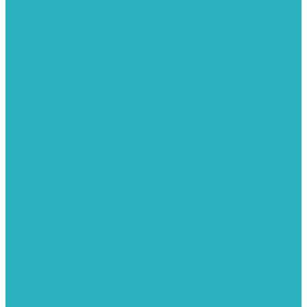
Поверхностные насосы
Санитарные насосы
Скважинные насосы
Циркуляционные насосы
Дренажные и фекальные насосы
Комплектующее для насосов
Шланги
Обратные клапаны
ПНД. Трубы и фитинги
Седелки для труб ПНД
Трубы ПНД И ПВД
Фитинги для ПНД И ПВД труб TIEMME (Италия)
Фитинги для ПНД И ПВД труб UNIDELTA (Италия)
Полипропилен. Трубы и фитинги для водопровода и
отопления
Вентили, шаровые краны
Клипсы
Коллектора
Комбинированные муфты
Крестовины
Муфты с накидной гайкой
Обводы
Обратные клапаны
Полипропиленовые трубы
Разъемные муфты