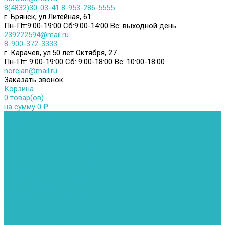
8(4832)30-03-41
8-953-286-5555
г. Брянск, ул.Литейная, 61
Пн-Пт:9:00-19:00
Сб:9:00-14:00
Вс: выходной день
239222594@mail.ru
8-900-372-3333
г. Карачев, ул.50 лет Октября, 27
Пн-Пт: 9:00-19:00
Сб: 9:00-18:00
Вс: 10:00-18:00
noreian@mail.ru
Заказать звонок
Корзина
0 товар(ов)
на сумму 0 ₽
Каталог товаров
Автомойки
Бойлеры косвенного нагрева
Комплектующее к бойлерам косвенного нагрева
Вентиляторы и воздуховоды
Водяные тепловентиляторы
Воздуховоды
Вытяжные вентиляторы
Водонагреватели
Газовые водонагреватели
Накопительные водонагреватели
Проточные водонагреватели
Воздухоотводчики и деаэраторы