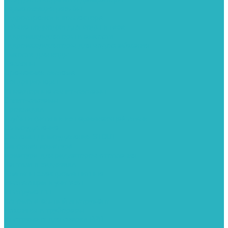
Герметизация резьбы
Гидрострелки и коллектора
Гибкие подводки для воды и газа
Гидроаккумуляторы и емкости
Гидроаккумуляторы для водоснабжения
Емкости для воды
Кессоны
Дренажная система
Кондиционеры
Инверторные сплит-системы
Сплит-системы
Прокладки
Трубы и фитинги из нержавеющей стали
Дымоудаление
Системы дымоудаления STOUT
Запорная арматура
Арматура для радиаторов отопления
Вентили и задвижки
Клапаны электромагнитные
Инсталяции и унитазы
Инструменты
Вспомогательный инструмент
Ножницы и труборезы
Инструмент для сварки PPR