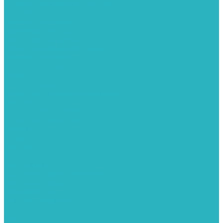
Фитинги из нержавеющей стали
Чернина
Фильтры для воды
Картриджи для колб
Магистральные фильтры
Магнитные активаторы воды
Промывные фильтры
Умягчители воды
Фильтры грубой очистки
Фильтры под мойку
Химия для септиков и бассейнов
Хомуты
ХОМУТЫ КРЕПЕЖНЫЕ
ХОМУТЫ РЕМОНТНЫЕ
Разное
Компания
Отзывы
Вопрос-ответ
Карта сайта
Политика конфиденциальности
Публичная оферта
Полезные статьи
Спецпредложения
Оплата и доставка
Бренды