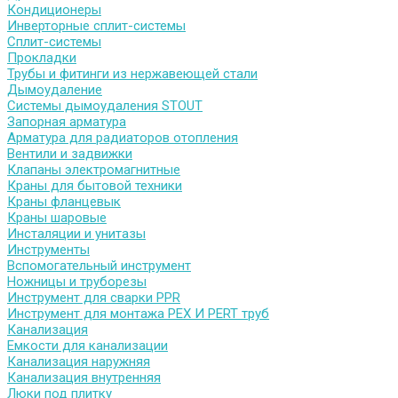
Кондиционеры
Инверторные сплит-системы
Сплит-системы
Прокладки
Трубы и фитинги из нержавеющей стали
Дымоудаление
Системы дымоудаления STOUT
Запорная арматура
Арматура для радиаторов отопления
Вентили и задвижки
Клапаны электромагнитные
Краны для бытовой техники
Краны фланцевык
Краны шаровые
Инсталяции и унитазы
Инструменты
Вспомогательный инструмент
Ножницы и труборезы
Инструмент для сварки PPR
Инструмент для монтажа PEX И PERT труб
Канализация
Емкости для канализации
Канализация наружняя
Канализация внутренняя
Люки под плитку