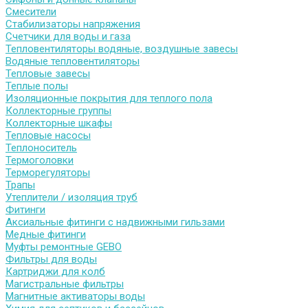
Смесители
Стабилизаторы напряжения
Счетчики для воды и газа
Тепловентиляторы водяные, воздушные завесы
Водяные тепловентиляторы
Тепловые завесы
Теплые полы
Изоляционные покрытия для теплого пола
Коллекторные группы
Коллекторные шкафы
Тепловые насосы
Теплоноситель
Термоголовки
Терморегуляторы
Трапы
Утеплители / изоляция труб
Фитинги
Аксиальные фитинги с надвижными гильзами
Медные фитинги
Муфты ремонтные GEBO
Фильтры для воды
Картриджи для колб
Магистральные фильтры
Магнитные активаторы воды