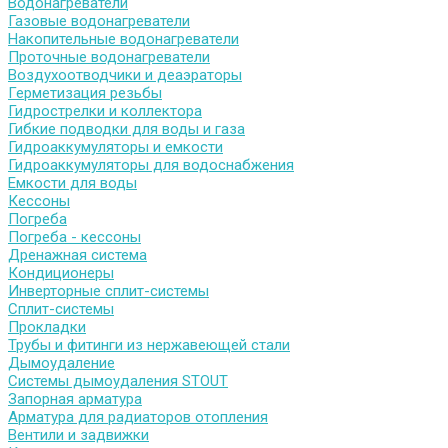
Водонагреватели
Газовые водонагреватели
Накопительные водонагреватели
Проточные водонагреватели
Воздухоотводчики и деаэраторы
Герметизация резьбы
Гидрострелки и коллектора
Гибкие подводки для воды и газа
Гидроаккумуляторы и емкости
Гидроаккумуляторы для водоснабжения
Емкости для воды
Кессоны
Погреба
Погреба - кессоны
Дренажная система
Кондиционеры
Инверторные сплит-системы
Сплит-системы
Прокладки
Трубы и фитинги из нержавеющей стали
Дымоудаление
Системы дымоудаления STOUT
Запорная арматура
Арматура для радиаторов отопления
Вентили и задвижки