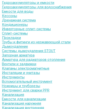
Гидроаккумуляторы и емкости
Гидроаккумуляторы для водоснабжения
Емкости для воды
Кессоны
Дренажная система
Кондиционеры
Инверторные сплит-системы
Сплит-системы
Прокладки
Трубы и фитинги из нержавеющей стали
Дымоудаление
Системы дымоудаления STOUT
Запорная арматура
Арматура для радиаторов отопления
Вентили и задвижки
Клапаны электромагнитные
Инсталяции и унитазы
Инструменты
Вспомогательный инструмент
Ножницы и труборезы
Инструмент для сварки PPR
Канализация
Емкости для канализации
Канализация наружняя
Канализация внутренняя