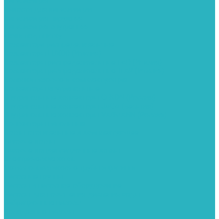
Канализация
Емкости для канализации
Канализация наружняя
Канализация внутренняя
Люки под плитку
Коллектора распределительные
Коллекторы LUXOR (Италия)
Коллекторы распределительные FAR (Италия)
Коллекторы распределительные ITAP (Италия)
Колонки газовые и комплектующие
Конвекторы внутрипольные
Внутрипольные конвекторы GEKON (Россия)
Внутрипольные конвекторы JAGA (Бельгия)
Внутрипольные конвекторы VARMANN (Россия)
Конвекторы напольные
Котлы отопительные и комплектующее
Газовые котлы
Газовые конденсационные котлы
Электрические котлы
Металлопластиковые трубы и фитинги
Насосные группы
Насосы и насосное оборудование
Насосы для повышения давления воды
Вибрационные насосы
Колодезные насосы