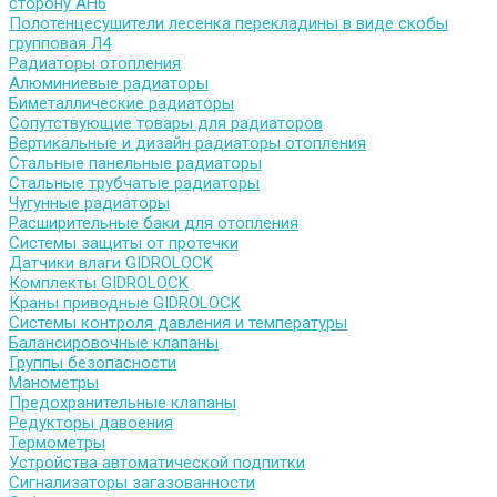
сторону АН6
Полотенцесушители лесенка перекладины в виде скобы
групповая Л4
Радиаторы отопления
Алюминиевые радиаторы
Биметаллические радиаторы
Сопутствующие товары для радиаторов
Вертикальные и дизайн радиаторы отопления
Стальные панельные радиаторы
Стальные трубчатые радиаторы
Чугунные радиаторы
Расширительные баки для отопления
Системы защиты от протечки
Датчики влаги GIDROLOCK
Комплекты GIDROLOCK
Краны приводные GIDROLOCK
Системы контроля давления и температуры
Балансировочные клапаны
Группы безопасности
Манометры
Предохранительные клапаны
Редукторы давоения
Термометры
Устройства автоматической подпитки
Сигнализаторы загазованности