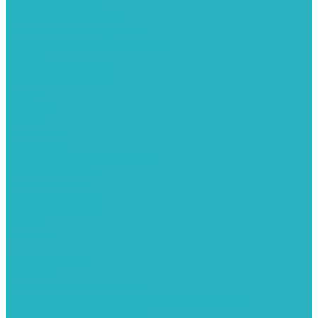
Картриджи для колб
Магистральные фильтры
Магнитные активаторы воды
Химия для септиков и бассейнов
Хомуты
ХОМУТЫ КРЕПЕЖНЫЕ
ХОМУТЫ РЕМОНТНЫЕ
Разное
Компания
Отзывы
Вопрос-ответ
Карта сайта
Политика конфиденциальности
Публичная оферта
Полезные статьи
Спецпредложения
Оплата и доставка
Бренды
Контакты
...
Каталог товаров
Автомойки
Бойлеры косвенного нагрева
Комплектующее к бойлерам косвенного нагрева
Вентиляторы и воздуховоды