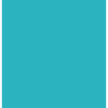
Водяные тепловентиляторы
Воздуховоды
Вытяжные вентиляторы
Водонагреватели
Газовые водонагреватели
Накопительные водонагреватели
Проточные водонагреватели
Воздухоотводчики и деаэраторы
Герметизация резьбы
Гидрострелки и коллектора
Гибкие подводки для воды и газа
Гидроаккумуляторы и емкости
Гидроаккумуляторы для водоснабжения
Емкости для воды
Кессоны
Погреба
Погреба - кессоны
Дренажная система
Кондиционеры
Инверторные сплит-системы
Сплит-системы
Прокладки
Трубы и фитинги из нержавеющей стали
Дымоудаление
Системы дымоудаления STOUT