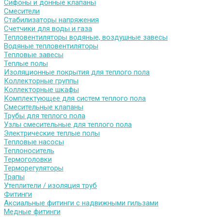
Сифоны и донные клапаны
Смесители
Стабилизаторы напряжения
Счетчики для воды и газа
Тепловентиляторы водяные, воздушные завесы
Водяные тепловентиляторы
Тепловые завесы
Теплые полы
Изоляционные покрытия для теплого пола
Коллекторные группы
Коллекторные шкафы
Комплектующее для систем теплого пола
Смесительные клапаны
Трубы для теплого пола
Узлы смесительные для теплого пола
Электрические теплые полы
Тепловые насосы
Теплоноситель
Термоголовки
Терморегуляторы
Трапы
Утеплители / изоляция труб
Фитинги
Аксиальные фитинги с надвижными гильзами
Медные фитинги