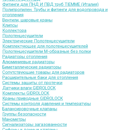
Фитинги для ПНД И ПВД труб TIEMME (Италия)
Полипропилен. Трубы и фитинги для водопровода и
отопления
Вентили, шаровые краны
Клипсы
Коллектора
Полотенцесушители
Электрические Полотенцесушители
Комплектующее для полотенцесушителей
Полотенцесушители М-образные без полки
Радиаторы отопления
Алюминиевые радиаторы
Биметаллические радиаторы
Сопутствующие товары для радиаторов
Расширительные баки для отопления
Системы защиты от протечки
Датчики влаги GIDROLOCK
Комплекты GIDROLOCK
Краны приводные GIDROLOCK
Системы контроля давления и температуры
Балансировочные клапаны
Группы безопасности
Манометры
Сигнализаторы загазованности
Сифоны и донные клапаны