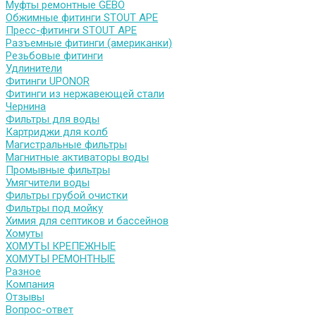
Муфты ремонтные GEBO
Обжимные фитинги STOUT APE
Пресс-фитинги STOUT APE
Разъемные фитинги (американки)
Резьбовые фитинги
Удлинители
Фитинги UPONOR
Фитинги из нержавеющей стали
Чернина
Фильтры для воды
Картриджи для колб
Магистральные фильтры
Магнитные активаторы воды
Промывные фильтры
Умягчители воды
Фильтры грубой очистки
Фильтры под мойку
Химия для септиков и бассейнов
Хомуты
ХОМУТЫ КРЕПЕЖНЫЕ
ХОМУТЫ РЕМОНТНЫЕ
Разное
Компания
Отзывы
Вопрос-ответ