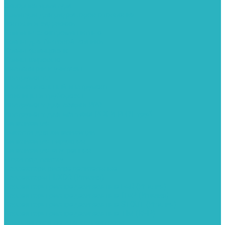
Запорная арматура
Арматура для радиаторов отопления
Вентили и задвижки
Клапаны электромагнитные
Краны для бытовой техники
Краны фланцевык
Краны шаровые
Инсталяции и унитазы
Инструменты
Вспомогательный инструмент
Ножницы и труборезы
Инструмент для сварки PPR
Инструмент для монтажа PEX И PERT труб
Канализация
Емкости для канализации
Канализация наружняя
Канализация внутренняя
Люки под плитку
Коллектора распределительные
Коллекторы LUXOR (Италия)
Коллекторы распределительные FAR (Италия)
Коллекторы распределительные ITAP (Италия)
Коллекторы распределительные STOUT (Италия)
Коллекторы распределительные TIM (КНР)
Комплектующее для коллекторов