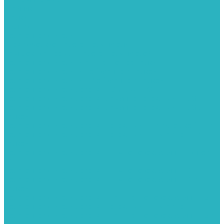
Тройник
Уголки
Фильтры
Полотенцесушители
Электрические Полотенцесушители
Комплектующее для полотенцесушителей
Полотенцесушители М-образные без полки
Полотенцесушители МП образные с полкой
Полотенцесушители МП-2 образные с полкой
Полотенцесушители лесенка ZOX КВАДРО
Полотенцесушители лесенка ломаные перекладины Л3
Полотенцесушители лесенка ломаные перекладины Л3 с
полкой
Полотенцесушители лесенка перекладины в виде скобы Л4
Полотенцесушители лесенка перекладины дуговые Л2 с
полкой
Полотенцесушители лесенка прямые перекладины групповая
Л1
Полотенцесушители лесенка прямые перекладины Л1
Полотенцесушители лесенка прямые перекладины Л1 с
полкой
Полотенцесушители лесенка Z-образные перекладины Л5
Полотенцесушители лесенка перекладины дуговые Л2
Полотенцесушители лесенка Z-образные перекладины Л5 с