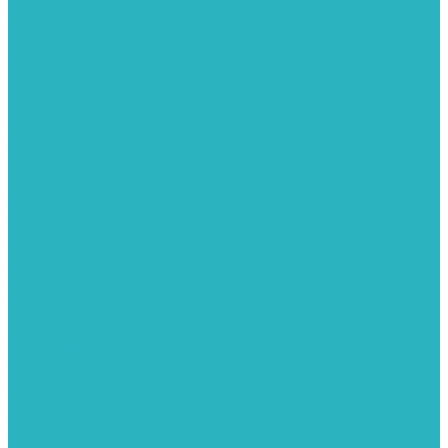
Группы безопасности
Манометры
Сигнализаторы загазованности
Сифоны и донные клапаны
Смесители
Стабилизаторы напряжения
Счетчики для воды и газа
Тепловентиляторы водяные, воздушные завесы
Водяные тепловентиляторы
Тепловые завесы
Теплые полы
Изоляционные покрытия для теплого пола
Коллекторные группы
Коллекторные шкафы
Тепловые насосы
Теплоноситель
Термоголовки
Терморегуляторы
Трапы
Утеплители / изоляция труб
Фитинги
Аксиальные фитинги с надвижными гильзами
Медные фитинги
Муфты ремонтные GEBO
Фильтры для воды