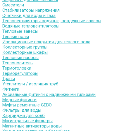
Смесители
Стабилизаторы напряжения
Счетчики для воды и газа
Тепловентиляторы водяные, воздушные завесы
Водяные тепловентиляторы
Тепловые завесы
Теплые полы
Изоляционные покрытия для теплого пола
Коллекторные группы
Коллекторные шкафы
Тепловые насосы
Теплоноситель
Термоголовки
Терморегуляторы
Трапы
Утеплители / изоляция труб
Фитинги
Аксиальные фитинги с надвижными гильзами
Медные фитинги
Муфты ремонтные GEBO
Фильтры для воды
Картриджи для колб
Магистральные фильтры
Магнитные активаторы воды