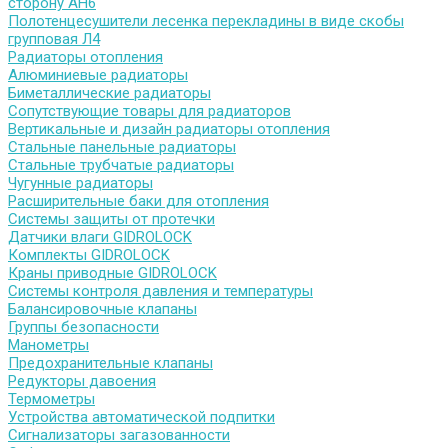
сторону АН6
Полотенцесушители лесенка перекладины в виде скобы
групповая Л4
Радиаторы отопления
Алюминиевые радиаторы
Биметаллические радиаторы
Сопутствующие товары для радиаторов
Вертикальные и дизайн радиаторы отопления
Стальные панельные радиаторы
Стальные трубчатые радиаторы
Чугунные радиаторы
Расширительные баки для отопления
Системы защиты от протечки
Датчики влаги GIDROLOCK
Комплекты GIDROLOCK
Краны приводные GIDROLOCK
Системы контроля давления и температуры
Балансировочные клапаны
Группы безопасности
Манометры
Предохранительные клапаны
Редукторы давоения
Термометры
Устройства автоматической подпитки
Сигнализаторы загазованности