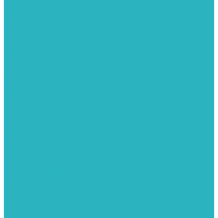
Запорная арматура
Арматура для радиаторов отопления
Вентили и задвижки
Клапаны электромагнитные
Краны для бытовой техники
Краны фланцевык
Краны шаровые
Инсталяции и унитазы
Инструменты
Вспомогательный инструмент
Ножницы и труборезы
Инструмент для сварки PPR
Инструмент для монтажа PEX И PERT труб
Канализация
Емкости для канализации
Канализация наружняя
Канализация внутренняя
Люки под плитку
Коллектора распределительные
Коллекторы LUXOR (Италия)
Коллекторы распределительные FAR (Италия)
Коллекторы распределительные ITAP (Италия)
Коллекторы распределительные STOUT (Италия)
Коллекторы распределительные TIM (КНР)
Комплектующее для коллекторов