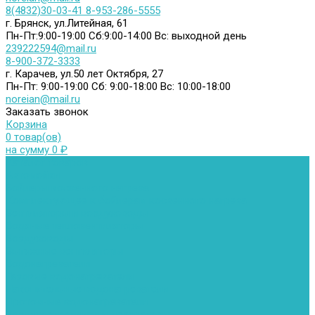
8(4832)30-03-41
8-953-286-5555
г. Брянск, ул.Литейная, 61
Пн-Пт:9:00-19:00
Сб:9:00-14:00
Вс: выходной день
239222594@mail.ru
8-900-372-3333
г. Карачев, ул.50 лет Октября, 27
Пн-Пт: 9:00-19:00
Сб: 9:00-18:00
Вс: 10:00-18:00
noreian@mail.ru
Заказать звонок
Корзина
0 товар(ов)
на сумму 0 ₽
Каталог товаров
Автомойки
Бойлеры косвенного нагрева
Комплектующее к бойлерам косвенного нагрева
Вентиляторы и воздуховоды
Водяные тепловентиляторы
Воздуховоды
Вытяжные вентиляторы
Водонагреватели
Газовые водонагреватели
Накопительные водонагреватели
Проточные водонагреватели
Воздухоотводчики и деаэраторы