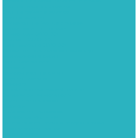
Вертикальные и дизайн радиаторы отопления
Стальные панельные радиаторы
Стальные трубчатые радиаторы
Чугунные радиаторы
Расширительные баки для отопления
Системы защиты от протечки
Датчики влаги GIDROLOCK
Комплекты GIDROLOCK
Краны приводные GIDROLOCK
Системы контроля давления и температуры
Балансировочные клапаны
Группы безопасности
Манометры
Предохранительные клапаны
Редукторы давоения
Термометры
Устройства автоматической подпитки
Сигнализаторы загазованности
Сифоны и донные клапаны
Смесители
Стабилизаторы напряжения
Счетчики для воды и газа
Тепловентиляторы водяные, воздушные завесы
Водяные тепловентиляторы
Тепловые завесы