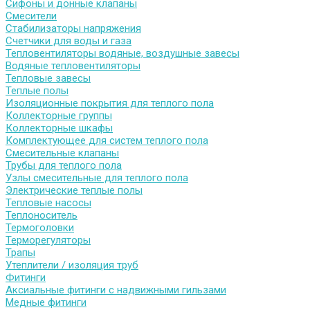
Сифоны и донные клапаны
Смесители
Стабилизаторы напряжения
Счетчики для воды и газа
Тепловентиляторы водяные, воздушные завесы
Водяные тепловентиляторы
Тепловые завесы
Теплые полы
Изоляционные покрытия для теплого пола
Коллекторные группы
Коллекторные шкафы
Комплектующее для систем теплого пола
Смесительные клапаны
Трубы для теплого пола
Узлы смесительные для теплого пола
Электрические теплые полы
Тепловые насосы
Теплоноситель
Термоголовки
Терморегуляторы
Трапы
Утеплители / изоляция труб
Фитинги
Аксиальные фитинги с надвижными гильзами
Медные фитинги