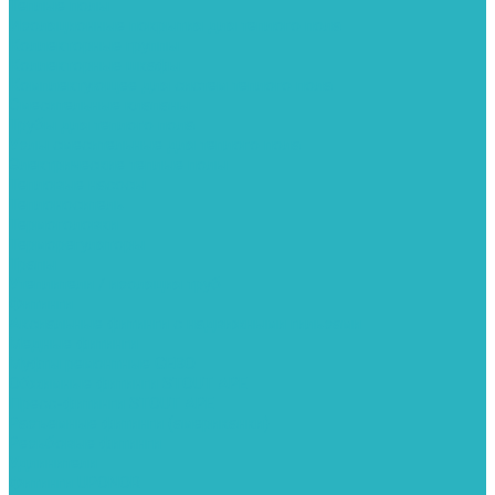
Теплые полы
Изоляционные покрытия для теплого пола
Коллекторные группы
Коллекторные шкафы
Комплектующее для систем теплого пола
Смесительные клапаны
Трубы для теплого пола
Узлы смесительные для теплого пола
Электрические теплые полы
Тепловые насосы
Теплоноситель
Термоголовки
Терморегуляторы
Трапы
Утеплители / изоляция труб
Фитинги
Аксиальные фитинги с надвижными гильзами
Медные фитинги
Муфты ремонтные GEBO
Обжимные фитинги STOUT APE
Пресс-фитинги STOUT APE
Разъемные фитинги (американки)
Резьбовые фитинги
Удлинители
Фитинги UPONOR