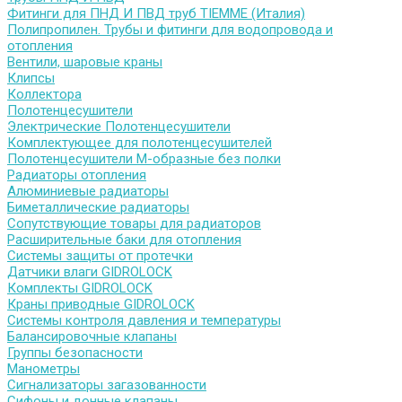
Фитинги для ПНД И ПВД труб TIEMME (Италия)
Полипропилен. Трубы и фитинги для водопровода и
отопления
Вентили, шаровые краны
Клипсы
Коллектора
Полотенцесушители
Электрические Полотенцесушители
Комплектующее для полотенцесушителей
Полотенцесушители М-образные без полки
Радиаторы отопления
Алюминиевые радиаторы
Биметаллические радиаторы
Сопутствующие товары для радиаторов
Расширительные баки для отопления
Системы защиты от протечки
Датчики влаги GIDROLOCK
Комплекты GIDROLOCK
Краны приводные GIDROLOCK
Системы контроля давления и температуры
Балансировочные клапаны
Группы безопасности
Манометры
Сигнализаторы загазованности
Сифоны и донные клапаны