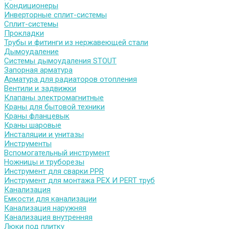
Кондиционеры
Инверторные сплит-системы
Сплит-системы
Прокладки
Трубы и фитинги из нержавеющей стали
Дымоудаление
Системы дымоудаления STOUT
Запорная арматура
Арматура для радиаторов отопления
Вентили и задвижки
Клапаны электромагнитные
Краны для бытовой техники
Краны фланцевык
Краны шаровые
Инсталяции и унитазы
Инструменты
Вспомогательный инструмент
Ножницы и труборезы
Инструмент для сварки PPR
Инструмент для монтажа PEX И PERT труб
Канализация
Емкости для канализации
Канализация наружняя
Канализация внутренняя
Люки под плитку