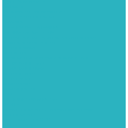
Группы безопасности
Манометры
Сигнализаторы загазованности
Сифоны и донные клапаны
Смесители
Стабилизаторы напряжения
Счетчики для воды и газа
Тепловентиляторы водяные, воздушные завесы
Водяные тепловентиляторы
Тепловые завесы
Теплые полы
Изоляционные покрытия для теплого пола
Коллекторные группы
Коллекторные шкафы
Тепловые насосы
Теплоноситель
Термоголовки
Терморегуляторы
Трапы
Утеплители / изоляция труб
Фитинги
Аксиальные фитинги с надвижными гильзами
Медные фитинги
Муфты ремонтные GEBO
Фильтры для воды