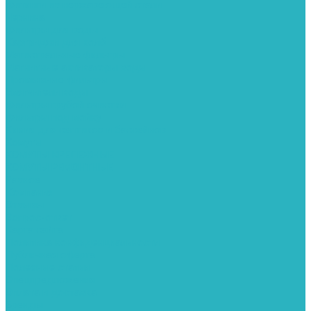
Фитинги из нержавеющей стали
Чернина
Фильтры для воды
Картриджи для колб
Магистральные фильтры
Магнитные активаторы воды
Промывные фильтры
Умягчители воды
Фильтры грубой очистки
Фильтры под мойку
Химия для септиков и бассейнов
Хомуты
ХОМУТЫ КРЕПЕЖНЫЕ
ХОМУТЫ РЕМОНТНЫЕ
Разное
Компания
Отзывы
Вопрос-ответ
Карта сайта
Политика конфиденциальности
Публичная оферта
Полезные статьи
Спецпредложения
Оплата и доставка
Бренды