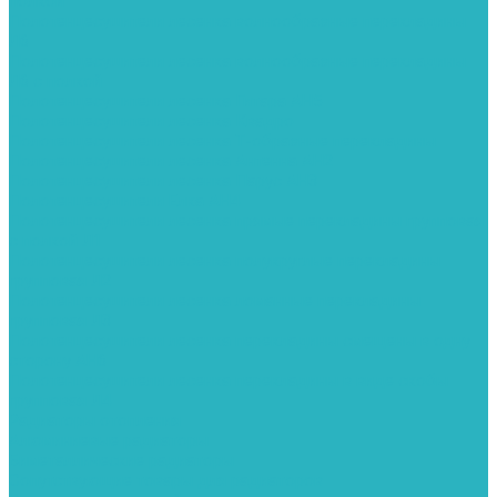
полкой
Полотенцесушители лесенка волнообразные перекладины
Л6
Полотенцесушители лесенка волнообразные перекладины
Л6 с полкой
Полотенцесушители лесенка Гитара АН5
Полотенцесушители лесенка Квадро
Полотенцесушители лесенка Т-образные перекладины
Полотенцесушители лесенка Антенна АН2
Полотенцесушители лесенка Парус АН3
Полотенцесушители Елка АН4
Полотенцесушители лесенка прямые перекладины групповая
с полкой Л1
Полотенцесушители лесенка полукруглые перекладины
групповая Л2
Полотенцесушители лесенка ломанные перекладины
групповая Л3
Полотенцесушители лесенка перекладины смещены в одну
сторону АН6
Полотенцесушители лесенка перекладины в виде скобы
групповая Л4
Радиаторы отопления
Алюминиевые радиаторы
Биметаллические радиаторы
Сопутствующие товары для радиаторов