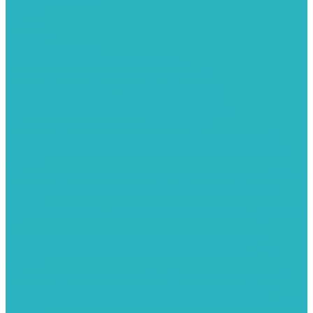
Тройник
Уголки
Фильтры
Полотенцесушители
Электрические Полотенцесушители
Комплектующее для полотенцесушителей
Полотенцесушители М-образные без полки
Полотенцесушители МП образные с полкой
Полотенцесушители МП-2 образные с полкой
Полотенцесушители лесенка ZOX КВАДРО
Полотенцесушители лесенка ломаные перекладины Л3
Полотенцесушители лесенка ломаные перекладины Л3 с
полкой
Полотенцесушители лесенка перекладины в виде скобы Л4
Полотенцесушители лесенка перекладины дуговые Л2 с
полкой
Полотенцесушители лесенка прямые перекладины групповая
Л1
Полотенцесушители лесенка прямые перекладины Л1
Полотенцесушители лесенка прямые перекладины Л1 с
полкой
Полотенцесушители лесенка Z-образные перекладины Л5
Полотенцесушители лесенка перекладины дуговые Л2
Полотенцесушители лесенка Z-образные перекладины Л5 с