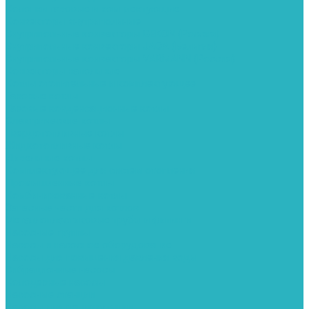
Колонки газовые и комплектующие
Конвекторы внутрипольные
Внутрипольные конвекторы GEKON (Россия)
Внутрипольные конвекторы JAGA (Бельгия)
Внутрипольные конвекторы VARMANN (Россия)
Конвекторы напольные
Котлы отопительные и комплектующее
Газовые котлы
Газовые конденсационные котлы
Электрические котлы
Твердотопливные котлы
Жидкотопливные котлы
Дизельные котлы
Комплектующее для систем отопления
Промышленные котлы
Комбинированные котлы
Запасные части для котлов
Металлопластиковые трубы и фитинги
Насосные группы
Насосы и насосное оборудование
Насосы для повышения давления воды
Вибрационные насосы
Колодезные насосы
Насосные станции
Насосы для рециркуляции