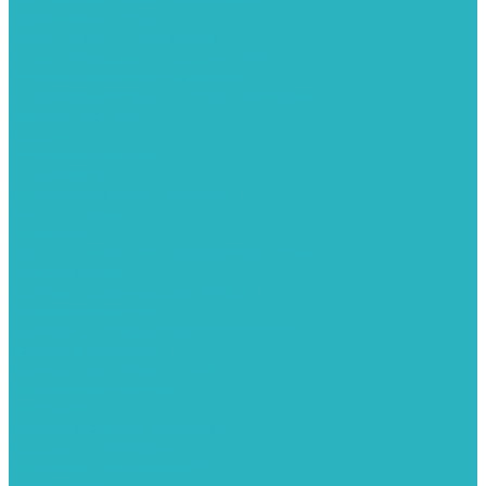
Герметизация резьбы
Гидрострелки и коллектора
Гибкие подводки для воды и газа
Гидроаккумуляторы и емкости
Гидроаккумуляторы для водоснабжения
Емкости для воды
Кессоны
Дренажная система
Кондиционеры
Инверторные сплит-системы
Сплит-системы
Прокладки
Трубы и фитинги из нержавеющей стали
Дымоудаление
Системы дымоудаления STOUT
Запорная арматура
Арматура для радиаторов отопления
Вентили и задвижки
Клапаны электромагнитные
Инсталяции и унитазы
Инструменты
Вспомогательный инструмент
Ножницы и труборезы
Инструмент для сварки PPR