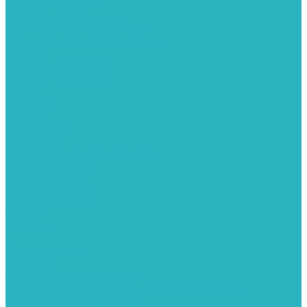
Картриджи для колб
Магистральные фильтры
Магнитные активаторы воды
Химия для септиков и бассейнов
Хомуты
ХОМУТЫ КРЕПЕЖНЫЕ
ХОМУТЫ РЕМОНТНЫЕ
Разное
Компания
Отзывы
Вопрос-ответ
Карта сайта
Политика конфиденциальности
Публичная оферта
Полезные статьи
Спецпредложения
Оплата и доставка
Бренды
Контакты
...
Каталог товаров
Автомойки
Бойлеры косвенного нагрева
Комплектующее к бойлерам косвенного нагрева
Вентиляторы и воздуховоды