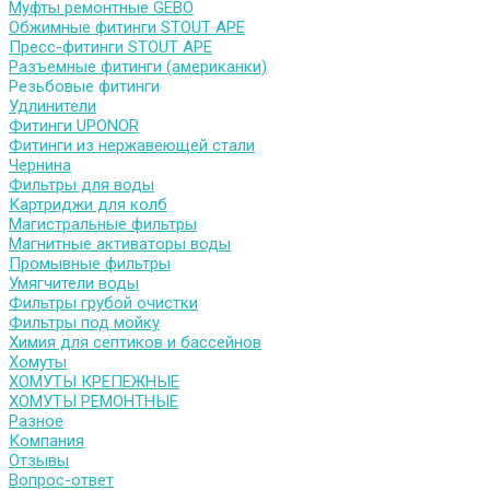
Муфты ремонтные GEBO
Обжимные фитинги STOUT APE
Пресс-фитинги STOUT APE
Разъемные фитинги (американки)
Резьбовые фитинги
Удлинители
Фитинги UPONOR
Фитинги из нержавеющей стали
Чернина
Фильтры для воды
Картриджи для колб
Магистральные фильтры
Магнитные активаторы воды
Промывные фильтры
Умягчители воды
Фильтры грубой очистки
Фильтры под мойку
Химия для септиков и бассейнов
Хомуты
ХОМУТЫ КРЕПЕЖНЫЕ
ХОМУТЫ РЕМОНТНЫЕ
Разное
Компания
Отзывы
Вопрос-ответ