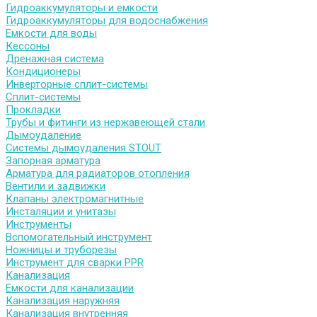
Гидроаккумуляторы и емкости
Гидроаккумуляторы для водоснабжения
Емкости для воды
Кессоны
Дренажная система
Кондиционеры
Инверторные сплит-системы
Сплит-системы
Прокладки
Трубы и фитинги из нержавеющей стали
Дымоудаление
Системы дымоудаления STOUT
Запорная арматура
Арматура для радиаторов отопления
Вентили и задвижки
Клапаны электромагнитные
Инсталяции и унитазы
Инструменты
Вспомогательный инструмент
Ножницы и труборезы
Инструмент для сварки PPR
Канализация
Емкости для канализации
Канализация наружняя
Канализация внутренняя