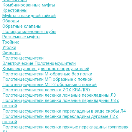
Комбинированные муфты
Крестовины
Муфты с накидной гайкой
Обводы
Обратные клапаны
Полипропиленовые трубы
Разъемные муфты
Тройник
Уголки
Фильтры
Полотенцесушители
Электрические Полотенцесушители
Комплектующее для полотенцесушителей
Полотенцесушители М-образные без полки
Полотенцесушители МП образные с полкой
Полотенцесушители МП-2 образные с полкой
Полотенцесушители лесенка ZOX КВАДРО
Полотенцесушители лесенка ломаные перекладины Л3
Полотенцесушители лесенка ломаные перекладины Л3 с
полкой
Полотенцесушители лесенка перекладины в виде скобы Л4
Полотенцесушители лесенка перекладины дуговые Л2 с
полкой
Полотенцесушители лесенка прямые перекладины групповая