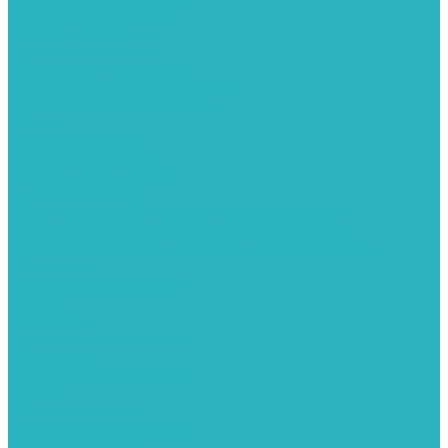
Поверхностные насосы
Санитарные насосы
Скважинные насосы
Циркуляционные насосы
Дренажные и фекальные насосы
Комплектующее для насосов
Шланги
Обратные клапаны
ПНД. Трубы и фитинги
Седелки для труб ПНД
Трубы ПНД И ПВД
Фитинги для ПНД И ПВД труб TIEMME (Италия)
Фитинги для ПНД И ПВД труб UNIDELTA (Италия)
Полипропилен. Трубы и фитинги для водопровода и
отопления
Вентили, шаровые краны
Клипсы
Коллектора
Комбинированные муфты
Крестовины
Муфты с накидной гайкой
Обводы
Обратные клапаны
Полипропиленовые трубы
Разъемные муфты