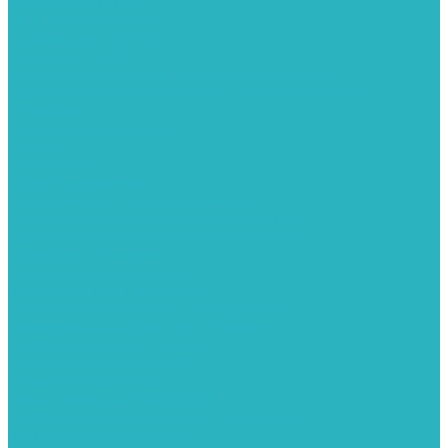
Обратные клапаны
ПНД. Трубы и фитинги
Седелки для труб ПНД
Трубы ПНД И ПВД
Фитинги для ПНД И ПВД труб TIEMME (Италия)
Полипропилен. Трубы и фитинги для водопровода и
отопления
Вентили, шаровые краны
Клипсы
Коллектора
Полотенцесушители
Электрические Полотенцесушители
Комплектующее для полотенцесушителей
Полотенцесушители М-образные без полки
Радиаторы отопления
Алюминиевые радиаторы
Биметаллические радиаторы
Сопутствующие товары для радиаторов
Расширительные баки для отопления
Системы защиты от протечки
Датчики влаги GIDROLOCK
Комплекты GIDROLOCK
Краны приводные GIDROLOCK
Системы контроля давления и температуры
Балансировочные клапаны