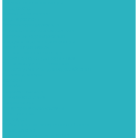
Водяные тепловентиляторы
Воздуховоды
Вытяжные вентиляторы
Водонагреватели
Газовые водонагреватели
Накопительные водонагреватели
Проточные водонагреватели
Воздухоотводчики и деаэраторы
Герметизация резьбы
Гидрострелки и коллектора
Гибкие подводки для воды и газа
Гидроаккумуляторы и емкости
Гидроаккумуляторы для водоснабжения
Емкости для воды
Кессоны
Погреба
Погреба - кессоны
Дренажная система
Кондиционеры
Инверторные сплит-системы
Сплит-системы
Прокладки
Трубы и фитинги из нержавеющей стали
Дымоудаление
Системы дымоудаления STOUT