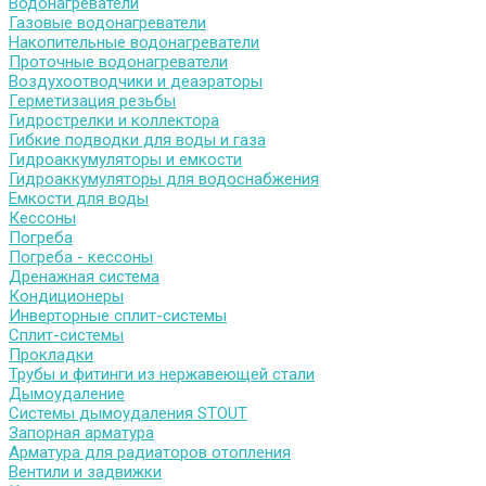
Водонагреватели
Газовые водонагреватели
Накопительные водонагреватели
Проточные водонагреватели
Воздухоотводчики и деаэраторы
Герметизация резьбы
Гидрострелки и коллектора
Гибкие подводки для воды и газа
Гидроаккумуляторы и емкости
Гидроаккумуляторы для водоснабжения
Емкости для воды
Кессоны
Погреба
Погреба - кессоны
Дренажная система
Кондиционеры
Инверторные сплит-системы
Сплит-системы
Прокладки
Трубы и фитинги из нержавеющей стали
Дымоудаление
Системы дымоудаления STOUT
Запорная арматура
Арматура для радиаторов отопления
Вентили и задвижки