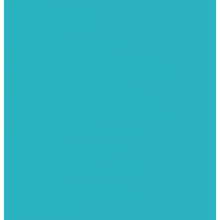
Канализация
Емкости для канализации
Канализация наружняя
Канализация внутренняя
Люки под плитку
Коллектора распределительные
Коллекторы LUXOR (Италия)
Коллекторы распределительные FAR (Италия)
Коллекторы распределительные ITAP (Италия)
Колонки газовые и комплектующие
Конвекторы внутрипольные
Внутрипольные конвекторы GEKON (Россия)
Внутрипольные конвекторы JAGA (Бельгия)
Внутрипольные конвекторы VARMANN (Россия)
Конвекторы напольные
Котлы отопительные и комплектующее
Газовые котлы
Газовые конденсационные котлы
Электрические котлы
Металлопластиковые трубы и фитинги
Насосные группы
Насосы и насосное оборудование
Насосы для повышения давления воды
Вибрационные насосы
Колодезные насосы