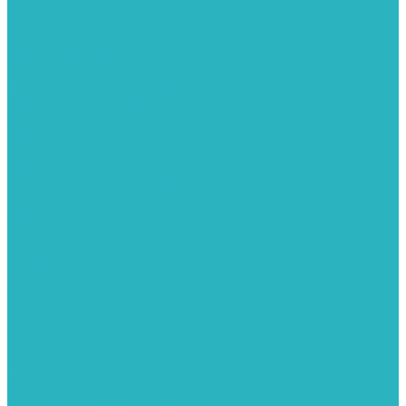
Водяные тепловентиляторы
Воздуховоды
Вытяжные вентиляторы
Водонагреватели
Газовые водонагреватели
Накопительные водонагреватели
Проточные водонагреватели
Воздухоотводчики и деаэраторы
Герметизация резьбы
Гидрострелки и коллектора
Гибкие подводки для воды и газа
Гидроаккумуляторы и емкости
Гидроаккумуляторы для водоснабжения
Емкости для воды
Кессоны
Погреба
Погреба - кессоны
Дренажная система
Кондиционеры
Инверторные сплит-системы
Сплит-системы
Прокладки
Трубы и фитинги из нержавеющей стали
Дымоудаление
Системы дымоудаления STOUT