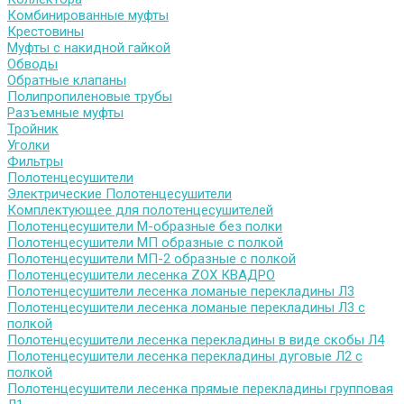
Комбинированные муфты
Крестовины
Муфты с накидной гайкой
Обводы
Обратные клапаны
Полипропиленовые трубы
Разъемные муфты
Тройник
Уголки
Фильтры
Полотенцесушители
Электрические Полотенцесушители
Комплектующее для полотенцесушителей
Полотенцесушители М-образные без полки
Полотенцесушители МП образные с полкой
Полотенцесушители МП-2 образные с полкой
Полотенцесушители лесенка ZOX КВАДРО
Полотенцесушители лесенка ломаные перекладины Л3
Полотенцесушители лесенка ломаные перекладины Л3 с
полкой
Полотенцесушители лесенка перекладины в виде скобы Л4
Полотенцесушители лесенка перекладины дуговые Л2 с
полкой
Полотенцесушители лесенка прямые перекладины групповая