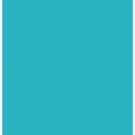
Вертикальные и дизайн радиаторы отопления
Стальные панельные радиаторы
Стальные трубчатые радиаторы
Чугунные радиаторы
Расширительные баки для отопления
Системы защиты от протечки
Датчики влаги GIDROLOCK
Комплекты GIDROLOCK
Краны приводные GIDROLOCK
Системы контроля давления и температуры
Балансировочные клапаны
Группы безопасности
Манометры
Предохранительные клапаны
Редукторы давоения
Термометры
Устройства автоматической подпитки
Сигнализаторы загазованности
Сифоны и донные клапаны
Смесители
Стабилизаторы напряжения
Счетчики для воды и газа
Тепловентиляторы водяные, воздушные завесы
Водяные тепловентиляторы
Тепловые завесы