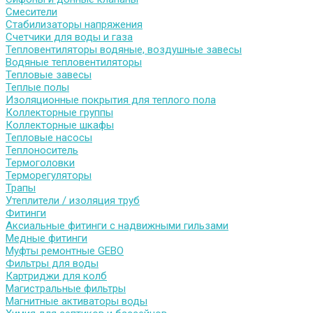
Смесители
Стабилизаторы напряжения
Счетчики для воды и газа
Тепловентиляторы водяные, воздушные завесы
Водяные тепловентиляторы
Тепловые завесы
Теплые полы
Изоляционные покрытия для теплого пола
Коллекторные группы
Коллекторные шкафы
Тепловые насосы
Теплоноситель
Термоголовки
Терморегуляторы
Трапы
Утеплители / изоляция труб
Фитинги
Аксиальные фитинги с надвижными гильзами
Медные фитинги
Муфты ремонтные GEBO
Фильтры для воды
Картриджи для колб
Магистральные фильтры
Магнитные активаторы воды