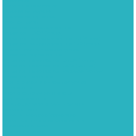
Канализация
Емкости для канализации
Канализация наружняя
Канализация внутренняя
Люки под плитку
Коллектора распределительные
Коллекторы LUXOR (Италия)
Коллекторы распределительные FAR (Италия)
Коллекторы распределительные ITAP (Италия)
Колонки газовые и комплектующие
Конвекторы внутрипольные
Внутрипольные конвекторы GEKON (Россия)
Внутрипольные конвекторы JAGA (Бельгия)
Внутрипольные конвекторы VARMANN (Россия)
Конвекторы напольные
Котлы отопительные и комплектующее
Газовые котлы
Газовые конденсационные котлы
Электрические котлы
Металлопластиковые трубы и фитинги
Насосные группы
Насосы и насосное оборудование
Насосы для повышения давления воды
Вибрационные насосы
Колодезные насосы