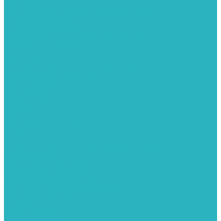
Теплые полы
Изоляционные покрытия для теплого пола
Коллекторные группы
Коллекторные шкафы
Комплектующее для систем теплого пола
Смесительные клапаны
Трубы для теплого пола
Узлы смесительные для теплого пола
Электрические теплые полы
Тепловые насосы
Теплоноситель
Термоголовки
Терморегуляторы
Трапы
Утеплители / изоляция труб
Фитинги
Аксиальные фитинги с надвижными гильзами
Медные фитинги
Муфты ремонтные GEBO
Обжимные фитинги STOUT APE
Пресс-фитинги STOUT APE
Разъемные фитинги (американки)
Резьбовые фитинги
Удлинители
Фитинги UPONOR