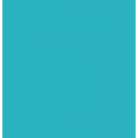
Обратные клапаны
ПНД. Трубы и фитинги
Седелки для труб ПНД
Трубы ПНД И ПВД
Фитинги для ПНД И ПВД труб TIEMME (Италия)
Полипропилен. Трубы и фитинги для водопровода и
отопления
Вентили, шаровые краны
Клипсы
Коллектора
Полотенцесушители
Электрические Полотенцесушители
Комплектующее для полотенцесушителей
Полотенцесушители М-образные без полки
Радиаторы отопления
Алюминиевые радиаторы
Биметаллические радиаторы
Сопутствующие товары для радиаторов
Расширительные баки для отопления
Системы защиты от протечки
Датчики влаги GIDROLOCK
Комплекты GIDROLOCK
Краны приводные GIDROLOCK
Системы контроля давления и температуры
Балансировочные клапаны