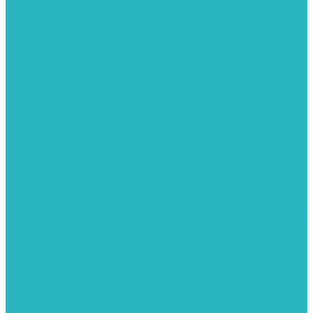
Тройник
Уголки
Фильтры
Полотенцесушители
Электрические Полотенцесушители
Комплектующее для полотенцесушителей
Полотенцесушители М-образные без полки
Полотенцесушители МП образные с полкой
Полотенцесушители МП-2 образные с полкой
Полотенцесушители лесенка ZOX КВАДРО
Полотенцесушители лесенка ломаные перекладины Л3
Полотенцесушители лесенка ломаные перекладины Л3 с
полкой
Полотенцесушители лесенка перекладины в виде скобы Л4
Полотенцесушители лесенка перекладины дуговые Л2 с
полкой
Полотенцесушители лесенка прямые перекладины групповая
Л1
Полотенцесушители лесенка прямые перекладины Л1
Полотенцесушители лесенка прямые перекладины Л1 с
полкой
Полотенцесушители лесенка Z-образные перекладины Л5
Полотенцесушители лесенка перекладины дуговые Л2
Полотенцесушители лесенка Z-образные перекладины Л5 с