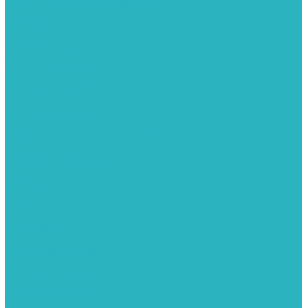
Фитинги из нержавеющей стали
Чернина
Фильтры для воды
Картриджи для колб
Магистральные фильтры
Магнитные активаторы воды
Промывные фильтры
Умягчители воды
Фильтры грубой очистки
Фильтры под мойку
Химия для септиков и бассейнов
Хомуты
ХОМУТЫ КРЕПЕЖНЫЕ
ХОМУТЫ РЕМОНТНЫЕ
Разное
Компания
Отзывы
Вопрос-ответ
Карта сайта
Политика конфиденциальности
Публичная оферта
Полезные статьи
Спецпредложения
Оплата и доставка
Бренды