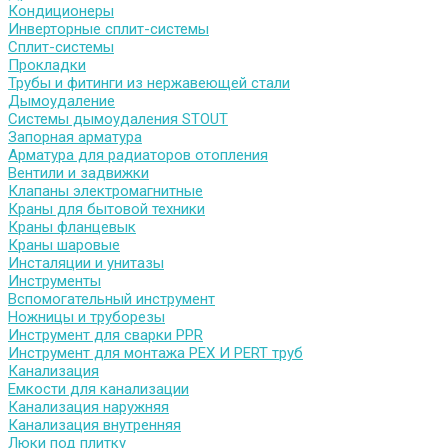
Кондиционеры
Инверторные сплит-системы
Сплит-системы
Прокладки
Трубы и фитинги из нержавеющей стали
Дымоудаление
Системы дымоудаления STOUT
Запорная арматура
Арматура для радиаторов отопления
Вентили и задвижки
Клапаны электромагнитные
Краны для бытовой техники
Краны фланцевык
Краны шаровые
Инсталяции и унитазы
Инструменты
Вспомогательный инструмент
Ножницы и труборезы
Инструмент для сварки PPR
Инструмент для монтажа PEX И PERT труб
Канализация
Емкости для канализации
Канализация наружняя
Канализация внутренняя
Люки под плитку