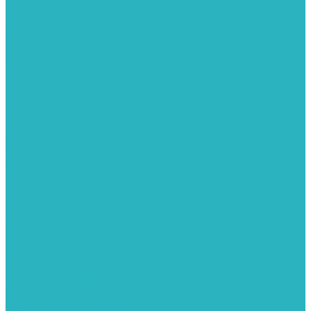
Колонки газовые и комплектующие
Конвекторы внутрипольные
Внутрипольные конвекторы GEKON (Россия)
Внутрипольные конвекторы JAGA (Бельгия)
Внутрипольные конвекторы VARMANN (Россия)
Конвекторы напольные
Котлы отопительные и комплектующее
Газовые котлы
Газовые конденсационные котлы
Электрические котлы
Твердотопливные котлы
Жидкотопливные котлы
Дизельные котлы
Комплектующее для систем отопления
Промышленные котлы
Комбинированные котлы
Запасные части для котлов
Металлопластиковые трубы и фитинги
Насосные группы
Насосы и насосное оборудование
Насосы для повышения давления воды
Вибрационные насосы
Колодезные насосы
Насосные станции
Насосы для рециркуляции