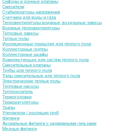
Сифоны и донные клапаны
Смесители
Стабилизаторы напряжения
Счетчики для воды и газа
Тепловентиляторы водяные, воздушные завесы
Водяные тепловентиляторы
Тепловые завесы
Теплые полы
Изоляционные покрытия для теплого пола
Коллекторные группы
Коллекторные шкафы
Комплектующее для систем теплого пола
Смесительные клапаны
Трубы для теплого пола
Узлы смесительные для теплого пола
Электрические теплые полы
Тепловые насосы
Теплоноситель
Термоголовки
Терморегуляторы
Трапы
Утеплители / изоляция труб
Фитинги
Аксиальные фитинги с надвижными гильзами
Медные фитинги