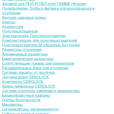
Фитинги для ПНД И ПВД труб TIEMME (Италия)
Полипропилен. Трубы и фитинги для водопровода и
отопления
Вентили, шаровые краны
Клипсы
Коллектора
Полотенцесушители
Электрические Полотенцесушители
Комплектующее для полотенцесушителей
Полотенцесушители М-образные без полки
Радиаторы отопления
Алюминиевые радиаторы
Биметаллические радиаторы
Сопутствующие товары для радиаторов
Расширительные баки для отопления
Системы защиты от протечки
Датчики влаги GIDROLOCK
Комплекты GIDROLOCK
Краны приводные GIDROLOCK
Системы контроля давления и температуры
Балансировочные клапаны
Группы безопасности
Манометры
Сигнализаторы загазованности
Сифоны и донные клапаны