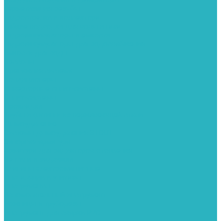
Герметизация резьбы
Гидрострелки и коллектора
Гибкие подводки для воды и газа
Гидроаккумуляторы и емкости
Гидроаккумуляторы для водоснабжения
Емкости для воды
Кессоны
Дренажная система
Кондиционеры
Инверторные сплит-системы
Сплит-системы
Прокладки
Трубы и фитинги из нержавеющей стали
Дымоудаление
Системы дымоудаления STOUT
Запорная арматура
Арматура для радиаторов отопления
Вентили и задвижки
Клапаны электромагнитные
Инсталяции и унитазы
Инструменты
Вспомогательный инструмент
Ножницы и труборезы
Инструмент для сварки PPR