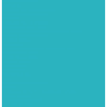
Группы безопасности
Манометры
Сигнализаторы загазованности
Сифоны и донные клапаны
Смесители
Стабилизаторы напряжения
Счетчики для воды и газа
Тепловентиляторы водяные, воздушные завесы
Водяные тепловентиляторы
Тепловые завесы
Теплые полы
Изоляционные покрытия для теплого пола
Коллекторные группы
Коллекторные шкафы
Тепловые насосы
Теплоноситель
Термоголовки
Терморегуляторы
Трапы
Утеплители / изоляция труб
Фитинги
Аксиальные фитинги с надвижными гильзами
Медные фитинги
Муфты ремонтные GEBO
Фильтры для воды