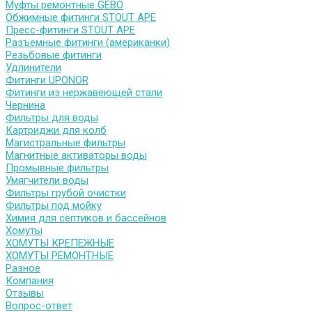
Муфты ремонтные GEBO
Обжимные фитинги STOUT APE
Пресс-фитинги STOUT APE
Разъемные фитинги (американки)
Резьбовые фитинги
Удлинители
Фитинги UPONOR
Фитинги из нержавеющей стали
Чернина
Фильтры для воды
Картриджи для колб
Магистральные фильтры
Магнитные активаторы воды
Промывные фильтры
Умягчители воды
Фильтры грубой очистки
Фильтры под мойку
Химия для септиков и бассейнов
Хомуты
ХОМУТЫ КРЕПЕЖНЫЕ
ХОМУТЫ РЕМОНТНЫЕ
Разное
Компания
Отзывы
Вопрос-ответ