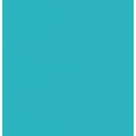
Картриджи для колб
Магистральные фильтры
Магнитные активаторы воды
Химия для септиков и бассейнов
Хомуты
ХОМУТЫ КРЕПЕЖНЫЕ
ХОМУТЫ РЕМОНТНЫЕ
Разное
Компания
Отзывы
Вопрос-ответ
Карта сайта
Политика конфиденциальности
Публичная оферта
Полезные статьи
Спецпредложения
Оплата и доставка
Бренды
Контакты
...
Каталог товаров
Автомойки
Бойлеры косвенного нагрева
Комплектующее к бойлерам косвенного нагрева
Вентиляторы и воздуховоды