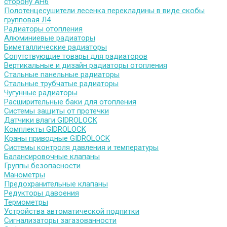
сторону АН6
Полотенцесушители лесенка перекладины в виде скобы
групповая Л4
Радиаторы отопления
Алюминиевые радиаторы
Биметаллические радиаторы
Сопутствующие товары для радиаторов
Вертикальные и дизайн радиаторы отопления
Стальные панельные радиаторы
Стальные трубчатые радиаторы
Чугунные радиаторы
Расширительные баки для отопления
Системы защиты от протечки
Датчики влаги GIDROLOCK
Комплекты GIDROLOCK
Краны приводные GIDROLOCK
Системы контроля давления и температуры
Балансировочные клапаны
Группы безопасности
Манометры
Предохранительные клапаны
Редукторы давоения
Термометры
Устройства автоматической подпитки
Сигнализаторы загазованности