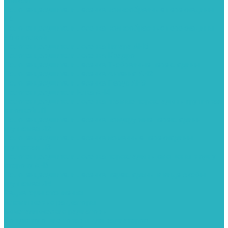
полкой
Полотенцесушители лесенка волнообразные перекладины
Л6
Полотенцесушители лесенка волнообразные перекладины
Л6 с полкой
Полотенцесушители лесенка Гитара АН5
Полотенцесушители лесенка Квадро
Полотенцесушители лесенка Т-образные перекладины
Полотенцесушители лесенка Антенна АН2
Полотенцесушители лесенка Парус АН3
Полотенцесушители Елка АН4
Полотенцесушители лесенка прямые перекладины групповая
с полкой Л1
Полотенцесушители лесенка полукруглые перекладины
групповая Л2
Полотенцесушители лесенка ломанные перекладины
групповая Л3
Полотенцесушители лесенка перекладины смещены в одну
сторону АН6
Полотенцесушители лесенка перекладины в виде скобы
групповая Л4
Радиаторы отопления
Алюминиевые радиаторы
Биметаллические радиаторы
Сопутствующие товары для радиаторов