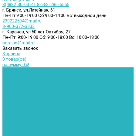
8(4832)30-03-41
8-953-286-5555
г. Брянск, ул.Литейная, 61
Пн-Пт:9:00-19:00
Сб:9:00-14:00
Вс: выходной день
239222594@mail.ru
8-900-372-3333
г. Карачев, ул.50 лет Октября, 27
Пн-Пт: 9:00-19:00
Сб: 9:00-18:00
Вс: 10:00-18:00
noreian@mail.ru
Заказать звонок
Корзина
0 товар(ов)
на сумму 0 ₽
Каталог товаров
Автомойки
Бойлеры косвенного нагрева
Комплектующее к бойлерам косвенного нагрева
Вентиляторы и воздуховоды
Водяные тепловентиляторы
Воздуховоды
Вытяжные вентиляторы
Водонагреватели
Газовые водонагреватели
Накопительные водонагреватели
Проточные водонагреватели
Воздухоотводчики и деаэраторы