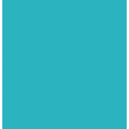
Запорная арматура
Арматура для радиаторов отопления
Вентили и задвижки
Клапаны электромагнитные
Краны для бытовой техники
Краны фланцевык
Краны шаровые
Инсталяции и унитазы
Инструменты
Вспомогательный инструмент
Ножницы и труборезы
Инструмент для сварки PPR
Инструмент для монтажа PEX И PERT труб
Канализация
Емкости для канализации
Канализация наружняя
Канализация внутренняя
Люки под плитку
Коллектора распределительные
Коллекторы LUXOR (Италия)
Коллекторы распределительные FAR (Италия)
Коллекторы распределительные ITAP (Италия)
Коллекторы распределительные STOUT (Италия)
Коллекторы распределительные TIM (КНР)
Комплектующее для коллекторов