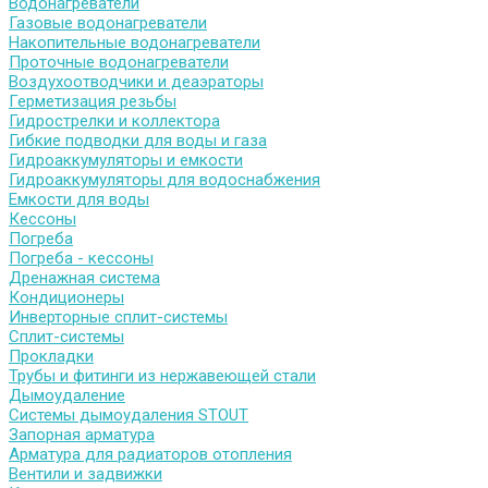
Водонагреватели
Газовые водонагреватели
Накопительные водонагреватели
Проточные водонагреватели
Воздухоотводчики и деаэраторы
Герметизация резьбы
Гидрострелки и коллектора
Гибкие подводки для воды и газа
Гидроаккумуляторы и емкости
Гидроаккумуляторы для водоснабжения
Емкости для воды
Кессоны
Погреба
Погреба - кессоны
Дренажная система
Кондиционеры
Инверторные сплит-системы
Сплит-системы
Прокладки
Трубы и фитинги из нержавеющей стали
Дымоудаление
Системы дымоудаления STOUT
Запорная арматура
Арматура для радиаторов отопления
Вентили и задвижки