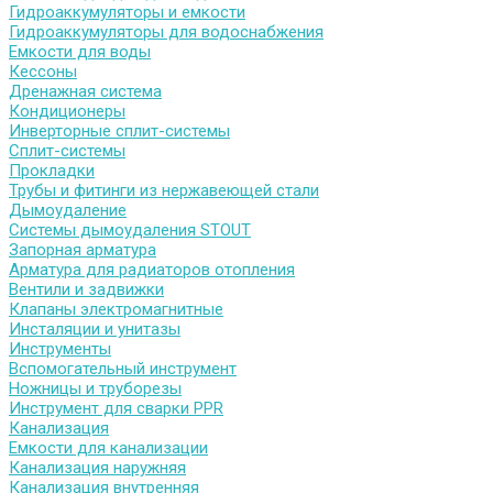
Гидроаккумуляторы и емкости
Гидроаккумуляторы для водоснабжения
Емкости для воды
Кессоны
Дренажная система
Кондиционеры
Инверторные сплит-системы
Сплит-системы
Прокладки
Трубы и фитинги из нержавеющей стали
Дымоудаление
Системы дымоудаления STOUT
Запорная арматура
Арматура для радиаторов отопления
Вентили и задвижки
Клапаны электромагнитные
Инсталяции и унитазы
Инструменты
Вспомогательный инструмент
Ножницы и труборезы
Инструмент для сварки PPR
Канализация
Емкости для канализации
Канализация наружняя
Канализация внутренняя