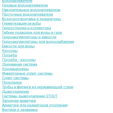
Водонагреватели
Газовые водонагреватели
Накопительные водонагреватели
Проточные водонагреватели
Воздухоотводчики и деаэраторы
Герметизация резьбы
Гидрострелки и коллектора
Гибкие подводки для воды и газа
Гидроаккумуляторы и емкости
Гидроаккумуляторы для водоснабжения
Емкости для воды
Кессоны
Погреба
Погреба - кессоны
Дренажная система
Кондиционеры
Инверторные сплит-системы
Сплит-системы
Прокладки
Трубы и фитинги из нержавеющей стали
Дымоудаление
Системы дымоудаления STOUT
Запорная арматура
Арматура для радиаторов отопления
Вентили и задвижки