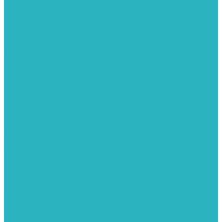
Водяные тепловентиляторы
Воздуховоды
Вытяжные вентиляторы
Водонагреватели
Газовые водонагреватели
Накопительные водонагреватели
Проточные водонагреватели
Воздухоотводчики и деаэраторы
Герметизация резьбы
Гидрострелки и коллектора
Гибкие подводки для воды и газа
Гидроаккумуляторы и емкости
Гидроаккумуляторы для водоснабжения
Емкости для воды
Кессоны
Погреба
Погреба - кессоны
Дренажная система
Кондиционеры
Инверторные сплит-системы
Сплит-системы
Прокладки
Трубы и фитинги из нержавеющей стали
Дымоудаление
Системы дымоудаления STOUT