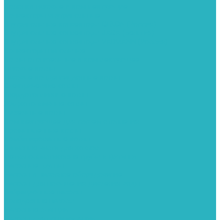
Колонки газовые и комплектующие
Конвекторы внутрипольные
Внутрипольные конвекторы GEKON (Россия)
Внутрипольные конвекторы JAGA (Бельгия)
Внутрипольные конвекторы VARMANN (Россия)
Конвекторы напольные
Котлы отопительные и комплектующее
Газовые котлы
Газовые конденсационные котлы
Электрические котлы
Твердотопливные котлы
Жидкотопливные котлы
Дизельные котлы
Комплектующее для систем отопления
Промышленные котлы
Комбинированные котлы
Запасные части для котлов
Металлопластиковые трубы и фитинги
Насосные группы
Насосы и насосное оборудование
Насосы для повышения давления воды
Вибрационные насосы
Колодезные насосы
Насосные станции
Насосы для рециркуляции