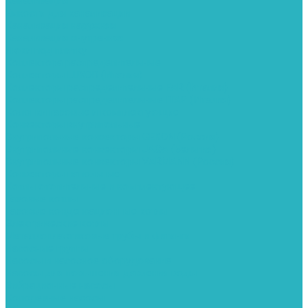
Канализация
Емкости для канализации
Канализация наружняя
Канализация внутренняя
Люки под плитку
Коллектора распределительные
Коллекторы LUXOR (Италия)
Коллекторы распределительные FAR (Италия)
Коллекторы распределительные ITAP (Италия)
Колонки газовые и комплектующие
Конвекторы внутрипольные
Внутрипольные конвекторы GEKON (Россия)
Внутрипольные конвекторы JAGA (Бельгия)
Внутрипольные конвекторы VARMANN (Россия)
Конвекторы напольные
Котлы отопительные и комплектующее
Газовые котлы
Газовые конденсационные котлы
Электрические котлы
Металлопластиковые трубы и фитинги
Насосные группы
Насосы и насосное оборудование
Насосы для повышения давления воды
Вибрационные насосы
Колодезные насосы