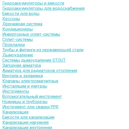
Гидроаккумуляторы и емкости
Гидроаккумуляторы для водоснабжения
Емкости для воды
Кессоны
Дренажная система
Кондиционеры
Инверторные сплит-системы
Сплит-системы
Прокладки
Трубы и фитинги из нержавеющей стали
Дымоудаление
Системы дымоудаления STOUT
Запорная арматура
Арматура для радиаторов отопления
Вентили и задвижки
Клапаны электромагнитные
Инсталяции и унитазы
Инструменты
Вспомогательный инструмент
Ножницы и труборезы
Инструмент для сварки PPR
Канализация
Емкости для канализации
Канализация наружняя
Канализация внутренняя