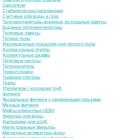
Смесители
Стабилизаторы напряжения
Счетчики для воды и газа
Тепловентиляторы водяные, воздушные завесы
Водяные тепловентиляторы
Тепловые завесы
Теплые полы
Изоляционные покрытия для теплого пола
Коллекторные группы
Коллекторные шкафы
Тепловые насосы
Теплоноситель
Термоголовки
Терморегуляторы
Трапы
Утеплители / изоляция труб
Фитинги
Аксиальные фитинги с надвижными гильзами
Медные фитинги
Муфты ремонтные GEBO
Фильтры для воды
Картриджи для колб
Магистральные фильтры
Магнитные активаторы воды