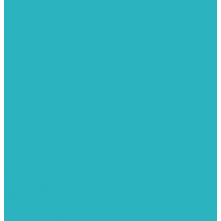
Теплые полы
Изоляционные покрытия для теплого пола
Коллекторные группы
Коллекторные шкафы
Комплектующее для систем теплого пола
Смесительные клапаны
Трубы для теплого пола
Узлы смесительные для теплого пола
Электрические теплые полы
Тепловые насосы
Теплоноситель
Термоголовки
Терморегуляторы
Трапы
Утеплители / изоляция труб
Фитинги
Аксиальные фитинги с надвижными гильзами
Медные фитинги
Муфты ремонтные GEBO
Обжимные фитинги STOUT APE
Пресс-фитинги STOUT APE
Разъемные фитинги (американки)
Резьбовые фитинги
Удлинители
Фитинги UPONOR