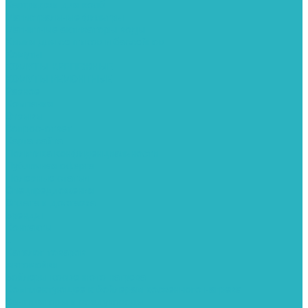
Картриджи для колб
Магистральные фильтры
Магнитные активаторы воды
Химия для септиков и бассейнов
Хомуты
ХОМУТЫ КРЕПЕЖНЫЕ
ХОМУТЫ РЕМОНТНЫЕ
Разное
Компания
Отзывы
Вопрос-ответ
Карта сайта
Политика конфиденциальности
Публичная оферта
Полезные статьи
Спецпредложения
Оплата и доставка
Бренды
Контакты
...
Каталог товаров
Автомойки
Бойлеры косвенного нагрева
Комплектующее к бойлерам косвенного нагрева
Вентиляторы и воздуховоды