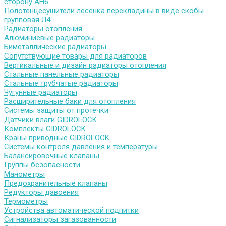
сторону АН6
Полотенцесушители лесенка перекладины в виде скобы
групповая Л4
Радиаторы отопления
Алюминиевые радиаторы
Биметаллические радиаторы
Сопутствующие товары для радиаторов
Вертикальные и дизайн радиаторы отопления
Стальные панельные радиаторы
Стальные трубчатые радиаторы
Чугунные радиаторы
Расширительные баки для отопления
Системы защиты от протечки
Датчики влаги GIDROLOCK
Комплекты GIDROLOCK
Краны приводные GIDROLOCK
Системы контроля давления и температуры
Балансировочные клапаны
Группы безопасности
Манометры
Предохранительные клапаны
Редукторы давоения
Термометры
Устройства автоматической подпитки
Сигнализаторы загазованности