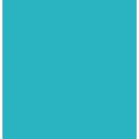
Обратные клапаны
ПНД. Трубы и фитинги
Седелки для труб ПНД
Трубы ПНД И ПВД
Фитинги для ПНД И ПВД труб TIEMME (Италия)
Полипропилен. Трубы и фитинги для водопровода и
отопления
Вентили, шаровые краны
Клипсы
Коллектора
Полотенцесушители
Электрические Полотенцесушители
Комплектующее для полотенцесушителей
Полотенцесушители М-образные без полки
Радиаторы отопления
Алюминиевые радиаторы
Биметаллические радиаторы
Сопутствующие товары для радиаторов
Расширительные баки для отопления
Системы защиты от протечки
Датчики влаги GIDROLOCK
Комплекты GIDROLOCK
Краны приводные GIDROLOCK
Системы контроля давления и температуры
Балансировочные клапаны