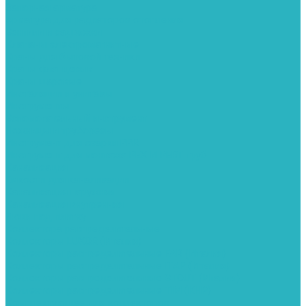
Запорная арматура
Арматура для радиаторов отопления
Вентили и задвижки
Клапаны электромагнитные
Краны для бытовой техники
Краны фланцевык
Краны шаровые
Инсталяции и унитазы
Инструменты
Вспомогательный инструмент
Ножницы и труборезы
Инструмент для сварки PPR
Инструмент для монтажа PEX И PERT труб
Канализация
Емкости для канализации
Канализация наружняя
Канализация внутренняя
Люки под плитку
Коллектора распределительные
Коллекторы LUXOR (Италия)
Коллекторы распределительные FAR (Италия)
Коллекторы распределительные ITAP (Италия)
Коллекторы распределительные STOUT (Италия)
Коллекторы распределительные TIM (КНР)
Комплектующее для коллекторов