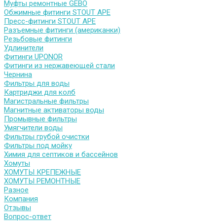
Муфты ремонтные GEBO
Обжимные фитинги STOUT APE
Пресс-фитинги STOUT APE
Разъемные фитинги (американки)
Резьбовые фитинги
Удлинители
Фитинги UPONOR
Фитинги из нержавеющей стали
Чернина
Фильтры для воды
Картриджи для колб
Магистральные фильтры
Магнитные активаторы воды
Промывные фильтры
Умягчители воды
Фильтры грубой очистки
Фильтры под мойку
Химия для септиков и бассейнов
Хомуты
ХОМУТЫ КРЕПЕЖНЫЕ
ХОМУТЫ РЕМОНТНЫЕ
Разное
Компания
Отзывы
Вопрос-ответ