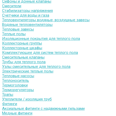
Сифоны и донные клапаны
Смесители
Стабилизаторы напряжения
Счетчики для воды и газа
Тепловентиляторы водяные, воздушные завесы
Водяные тепловентиляторы
Тепловые завесы
Теплые полы
Изоляционные покрытия для теплого пола
Коллекторные группы
Коллекторные шкафы
Комплектующее для систем теплого пола
Смесительные клапаны
Трубы для теплого пола
Узлы смесительные для теплого пола
Электрические теплые полы
Тепловые насосы
Теплоноситель
Термоголовки
Терморегуляторы
Трапы
Утеплители / изоляция труб
Фитинги
Аксиальные фитинги с надвижными гильзами
Медные фитинги