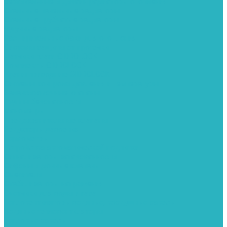
Вертикальные и дизайн радиаторы отопления
Стальные панельные радиаторы
Стальные трубчатые радиаторы
Чугунные радиаторы
Расширительные баки для отопления
Системы защиты от протечки
Датчики влаги GIDROLOCK
Комплекты GIDROLOCK
Краны приводные GIDROLOCK
Системы контроля давления и температуры
Балансировочные клапаны
Группы безопасности
Манометры
Предохранительные клапаны
Редукторы давоения
Термометры
Устройства автоматической подпитки
Сигнализаторы загазованности
Сифоны и донные клапаны
Смесители
Стабилизаторы напряжения
Счетчики для воды и газа
Тепловентиляторы водяные, воздушные завесы
Водяные тепловентиляторы
Тепловые завесы