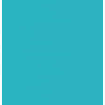
Герметизация резьбы
Гидрострелки и коллектора
Гибкие подводки для воды и газа
Гидроаккумуляторы и емкости
Гидроаккумуляторы для водоснабжения
Емкости для воды
Кессоны
Дренажная система
Кондиционеры
Инверторные сплит-системы
Сплит-системы
Прокладки
Трубы и фитинги из нержавеющей стали
Дымоудаление
Системы дымоудаления STOUT
Запорная арматура
Арматура для радиаторов отопления
Вентили и задвижки
Клапаны электромагнитные
Инсталяции и унитазы
Инструменты
Вспомогательный инструмент
Ножницы и труборезы
Инструмент для сварки PPR