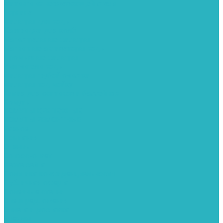
Фитинги из нержавеющей стали
Чернина
Фильтры для воды
Картриджи для колб
Магистральные фильтры
Магнитные активаторы воды
Промывные фильтры
Умягчители воды
Фильтры грубой очистки
Фильтры под мойку
Химия для септиков и бассейнов
Хомуты
ХОМУТЫ КРЕПЕЖНЫЕ
ХОМУТЫ РЕМОНТНЫЕ
Разное
Компания
Отзывы
Вопрос-ответ
Карта сайта
Политика конфиденциальности
Публичная оферта
Полезные статьи
Спецпредложения
Оплата и доставка
Бренды