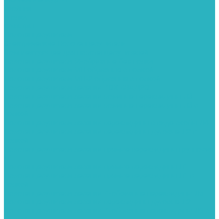
Тройник
Уголки
Фильтры
Полотенцесушители
Электрические Полотенцесушители
Комплектующее для полотенцесушителей
Полотенцесушители М-образные без полки
Полотенцесушители МП образные с полкой
Полотенцесушители МП-2 образные с полкой
Полотенцесушители лесенка ZOX КВАДРО
Полотенцесушители лесенка ломаные перекладины Л3
Полотенцесушители лесенка ломаные перекладины Л3 с
полкой
Полотенцесушители лесенка перекладины в виде скобы Л4
Полотенцесушители лесенка перекладины дуговые Л2 с
полкой
Полотенцесушители лесенка прямые перекладины групповая
Л1
Полотенцесушители лесенка прямые перекладины Л1
Полотенцесушители лесенка прямые перекладины Л1 с
полкой
Полотенцесушители лесенка Z-образные перекладины Л5
Полотенцесушители лесенка перекладины дуговые Л2
Полотенцесушители лесенка Z-образные перекладины Л5 с