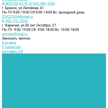
8(4832)30-03-41
8-953-286-5555
г. Брянск, ул.Литейная, 61
Пн-Пт:9:00-19:00
Сб:9:00-14:00
Вс: выходной день
239222594@mail.ru
8-900-372-3333
г. Карачев, ул.50 лет Октября, 27
Пн-Пт: 9:00-19:00
Сб: 9:00-18:00
Вс: 10:00-18:00
noreian@mail.ru
Заказать звонок
Корзина
0 товар(ов)
на сумму 0 ₽
Каталог товаров
Автомойки
Бойлеры косвенного нагрева
Комплектующее к бойлерам косвенного нагрева
Вентиляторы и воздуховоды
Водяные тепловентиляторы
Воздуховоды
Вытяжные вентиляторы
Водонагреватели
Газовые водонагреватели
Накопительные водонагреватели
Проточные водонагреватели
Воздухоотводчики и деаэраторы