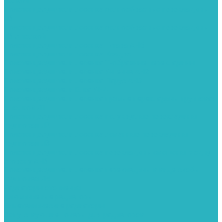
полкой
Полотенцесушители лесенка волнообразные перекладины
Л6
Полотенцесушители лесенка волнообразные перекладины
Л6 с полкой
Полотенцесушители лесенка Гитара АН5
Полотенцесушители лесенка Квадро
Полотенцесушители лесенка Т-образные перекладины
Полотенцесушители лесенка Антенна АН2
Полотенцесушители лесенка Парус АН3
Полотенцесушители Елка АН4
Полотенцесушители лесенка прямые перекладины групповая
с полкой Л1
Полотенцесушители лесенка полукруглые перекладины
групповая Л2
Полотенцесушители лесенка ломанные перекладины
групповая Л3
Полотенцесушители лесенка перекладины смещены в одну
сторону АН6
Полотенцесушители лесенка перекладины в виде скобы
групповая Л4
Радиаторы отопления
Алюминиевые радиаторы
Биметаллические радиаторы
Сопутствующие товары для радиаторов