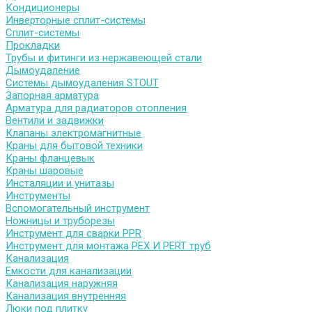
Кондиционеры
Инверторные сплит-системы
Сплит-системы
Прокладки
Трубы и фитинги из нержавеющей стали
Дымоудаление
Системы дымоудаления STOUT
Запорная арматура
Арматура для радиаторов отопления
Вентили и задвижки
Клапаны электромагнитные
Краны для бытовой техники
Краны фланцевык
Краны шаровые
Инсталяции и унитазы
Инструменты
Вспомогательный инструмент
Ножницы и труборезы
Инструмент для сварки PPR
Инструмент для монтажа PEX И PERT труб
Канализация
Емкости для канализации
Канализация наружняя
Канализация внутренняя
Люки под плитку