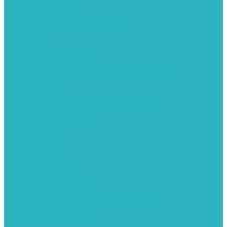
Группы безопасности
Манометры
Сигнализаторы загазованности
Сифоны и донные клапаны
Смесители
Стабилизаторы напряжения
Счетчики для воды и газа
Тепловентиляторы водяные, воздушные завесы
Водяные тепловентиляторы
Тепловые завесы
Теплые полы
Изоляционные покрытия для теплого пола
Коллекторные группы
Коллекторные шкафы
Тепловые насосы
Теплоноситель
Термоголовки
Терморегуляторы
Трапы
Утеплители / изоляция труб
Фитинги
Аксиальные фитинги с надвижными гильзами
Медные фитинги
Муфты ремонтные GEBO
Фильтры для воды