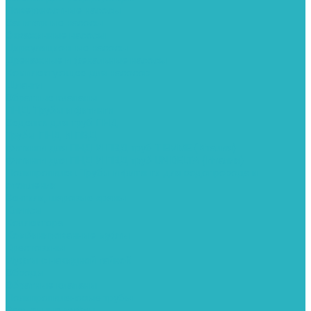
Поверхностные насосы
Санитарные насосы
Скважинные насосы
Циркуляционные насосы
Дренажные и фекальные насосы
Комплектующее для насосов
Шланги
Обратные клапаны
ПНД. Трубы и фитинги
Седелки для труб ПНД
Трубы ПНД И ПВД
Фитинги для ПНД И ПВД труб TIEMME (Италия)
Фитинги для ПНД И ПВД труб UNIDELTA (Италия)
Полипропилен. Трубы и фитинги для водопровода и
отопления
Вентили, шаровые краны
Клипсы
Коллектора
Комбинированные муфты
Крестовины
Муфты с накидной гайкой
Обводы
Обратные клапаны
Полипропиленовые трубы
Разъемные муфты