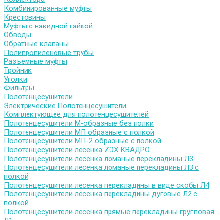
Комбинированные муфты
Крестовины
Муфты с накидной гайкой
Обводы
Обратные клапаны
Полипропиленовые трубы
Разъемные муфты
Тройник
Уголки
Фильтры
Полотенцесушители
Электрические Полотенцесушители
Комплектующее для полотенцесушителей
Полотенцесушители М-образные без полки
Полотенцесушители МП образные с полкой
Полотенцесушители МП-2 образные с полкой
Полотенцесушители лесенка ZOX КВАДРО
Полотенцесушители лесенка ломаные перекладины Л3
Полотенцесушители лесенка ломаные перекладины Л3 с
полкой
Полотенцесушители лесенка перекладины в виде скобы Л4
Полотенцесушители лесенка перекладины дуговые Л2 с
полкой
Полотенцесушители лесенка прямые перекладины групповая