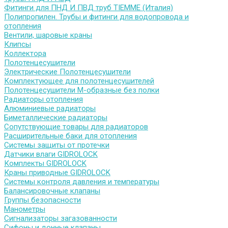
Фитинги для ПНД И ПВД труб TIEMME (Италия)
Полипропилен. Трубы и фитинги для водопровода и
отопления
Вентили, шаровые краны
Клипсы
Коллектора
Полотенцесушители
Электрические Полотенцесушители
Комплектующее для полотенцесушителей
Полотенцесушители М-образные без полки
Радиаторы отопления
Алюминиевые радиаторы
Биметаллические радиаторы
Сопутствующие товары для радиаторов
Расширительные баки для отопления
Системы защиты от протечки
Датчики влаги GIDROLOCK
Комплекты GIDROLOCK
Краны приводные GIDROLOCK
Системы контроля давления и температуры
Балансировочные клапаны
Группы безопасности
Манометры
Сигнализаторы загазованности
Сифоны и донные клапаны