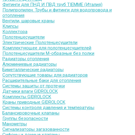
Фитинги для ПНД И ПВД труб TIEMME (Италия)
Полипропилен. Трубы и фитинги для водопровода и
отопления
Вентили, шаровые краны
Клипсы
Коллектора
Полотенцесушители
Электрические Полотенцесушители
Комплектующее для полотенцесушителей
Полотенцесушители М-образные без полки
Радиаторы отопления
Алюминиевые радиаторы
Биметаллические радиаторы
Сопутствующие товары для радиаторов
Расширительные баки для отопления
Системы защиты от протечки
Датчики влаги GIDROLOCK
Комплекты GIDROLOCK
Краны приводные GIDROLOCK
Системы контроля давления и температуры
Балансировочные клапаны
Группы безопасности
Манометры
Сигнализаторы загазованности
Сифоны и донные клапаны