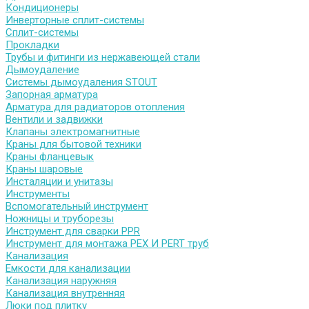
Кондиционеры
Инверторные сплит-системы
Сплит-системы
Прокладки
Трубы и фитинги из нержавеющей стали
Дымоудаление
Системы дымоудаления STOUT
Запорная арматура
Арматура для радиаторов отопления
Вентили и задвижки
Клапаны электромагнитные
Краны для бытовой техники
Краны фланцевык
Краны шаровые
Инсталяции и унитазы
Инструменты
Вспомогательный инструмент
Ножницы и труборезы
Инструмент для сварки PPR
Инструмент для монтажа PEX И PERT труб
Канализация
Емкости для канализации
Канализация наружняя
Канализация внутренняя
Люки под плитку