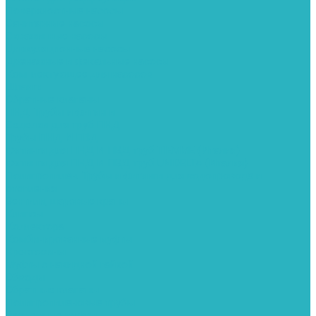
Поверхностные насосы
Санитарные насосы
Скважинные насосы
Циркуляционные насосы
Дренажные и фекальные насосы
Комплектующее для насосов
Шланги
Обратные клапаны
ПНД. Трубы и фитинги
Седелки для труб ПНД
Трубы ПНД И ПВД
Фитинги для ПНД И ПВД труб TIEMME (Италия)
Фитинги для ПНД И ПВД труб UNIDELTA (Италия)
Полипропилен. Трубы и фитинги для водопровода и
отопления
Вентили, шаровые краны
Клипсы
Коллектора
Комбинированные муфты
Крестовины
Муфты с накидной гайкой
Обводы
Обратные клапаны
Полипропиленовые трубы
Разъемные муфты