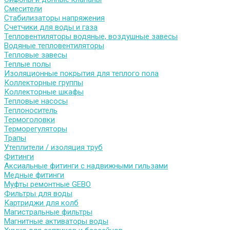
Смесители
Стабилизаторы напряжения
Счетчики для воды и газа
Тепловентиляторы водяные, воздушные завесы
Водяные тепловентиляторы
Тепловые завесы
Теплые полы
Изоляционные покрытия для теплого пола
Коллекторные группы
Коллекторные шкафы
Тепловые насосы
Теплоноситель
Термоголовки
Терморегуляторы
Трапы
Утеплители / изоляция труб
Фитинги
Аксиальные фитинги с надвижными гильзами
Медные фитинги
Муфты ремонтные GEBO
Фильтры для воды
Картриджи для колб
Магистральные фильтры
Магнитные активаторы воды