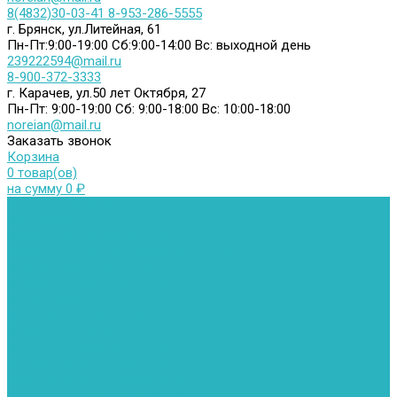
8(4832)30-03-41
8-953-286-5555
г. Брянск, ул.Литейная, 61
Пн-Пт:9:00-19:00
Сб:9:00-14:00
Вс: выходной день
239222594@mail.ru
8-900-372-3333
г. Карачев, ул.50 лет Октября, 27
Пн-Пт: 9:00-19:00
Сб: 9:00-18:00
Вс: 10:00-18:00
noreian@mail.ru
Заказать звонок
Корзина
0 товар(ов)
на сумму 0 ₽
Каталог товаров
Автомойки
Бойлеры косвенного нагрева
Комплектующее к бойлерам косвенного нагрева
Вентиляторы и воздуховоды
Водяные тепловентиляторы
Воздуховоды
Вытяжные вентиляторы
Водонагреватели
Газовые водонагреватели
Накопительные водонагреватели
Проточные водонагреватели
Воздухоотводчики и деаэраторы