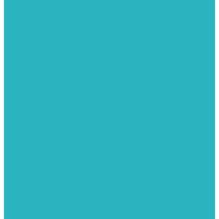
Канализация
Емкости для канализации
Канализация наружняя
Канализация внутренняя
Люки под плитку
Коллектора распределительные
Коллекторы LUXOR (Италия)
Коллекторы распределительные FAR (Италия)
Коллекторы распределительные ITAP (Италия)
Колонки газовые и комплектующие
Конвекторы внутрипольные
Внутрипольные конвекторы GEKON (Россия)
Внутрипольные конвекторы JAGA (Бельгия)
Внутрипольные конвекторы VARMANN (Россия)
Конвекторы напольные
Котлы отопительные и комплектующее
Газовые котлы
Газовые конденсационные котлы
Электрические котлы
Металлопластиковые трубы и фитинги
Насосные группы
Насосы и насосное оборудование
Насосы для повышения давления воды
Вибрационные насосы
Колодезные насосы