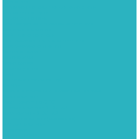
Теплые полы
Изоляционные покрытия для теплого пола
Коллекторные группы
Коллекторные шкафы
Комплектующее для систем теплого пола
Смесительные клапаны
Трубы для теплого пола
Узлы смесительные для теплого пола
Электрические теплые полы
Тепловые насосы
Теплоноситель
Термоголовки
Терморегуляторы
Трапы
Утеплители / изоляция труб
Фитинги
Аксиальные фитинги с надвижными гильзами
Медные фитинги
Муфты ремонтные GEBO
Обжимные фитинги STOUT APE
Пресс-фитинги STOUT APE
Разъемные фитинги (американки)
Резьбовые фитинги
Удлинители
Фитинги UPONOR