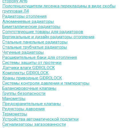
сторону АН6
Полотенцесушители лесенка перекладины в виде скобы
групповая Л4
Радиаторы отопления
Алюминиевые радиаторы
Биметаллические радиаторы
Сопутствующие товары для радиаторов
Вертикальные и дизайн радиаторы отопления
Стальные панельные радиаторы
Стальные трубчатые радиаторы
Чугунные радиаторы
Расширительные баки для отопления
Системы защиты от протечки
Датчики влаги GIDROLOCK
Комплекты GIDROLOCK
Краны приводные GIDROLOCK
Системы контроля давления и температуры
Балансировочные клапаны
Группы безопасности
Манометры
Предохранительные клапаны
Редукторы давоения
Термометры
Устройства автоматической подпитки
Сигнализаторы загазованности