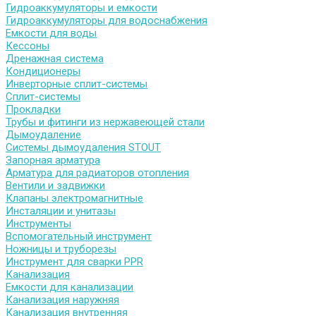
Гидроаккумуляторы и емкости
Гидроаккумуляторы для водоснабжения
Емкости для воды
Кессоны
Дренажная система
Кондиционеры
Инверторные сплит-системы
Сплит-системы
Прокладки
Трубы и фитинги из нержавеющей стали
Дымоудаление
Системы дымоудаления STOUT
Запорная арматура
Арматура для радиаторов отопления
Вентили и задвижки
Клапаны электромагнитные
Инсталяции и унитазы
Инструменты
Вспомогательный инструмент
Ножницы и труборезы
Инструмент для сварки PPR
Канализация
Емкости для канализации
Канализация наружняя
Канализация внутренняя