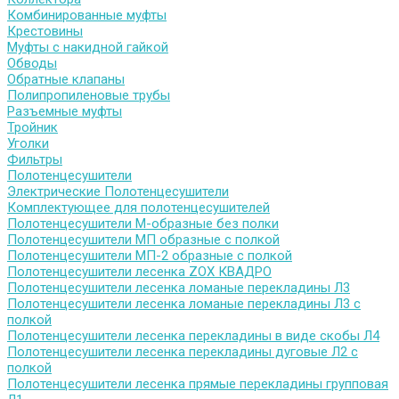
Комбинированные муфты
Крестовины
Муфты с накидной гайкой
Обводы
Обратные клапаны
Полипропиленовые трубы
Разъемные муфты
Тройник
Уголки
Фильтры
Полотенцесушители
Электрические Полотенцесушители
Комплектующее для полотенцесушителей
Полотенцесушители М-образные без полки
Полотенцесушители МП образные с полкой
Полотенцесушители МП-2 образные с полкой
Полотенцесушители лесенка ZOX КВАДРО
Полотенцесушители лесенка ломаные перекладины Л3
Полотенцесушители лесенка ломаные перекладины Л3 с
полкой
Полотенцесушители лесенка перекладины в виде скобы Л4
Полотенцесушители лесенка перекладины дуговые Л2 с
полкой
Полотенцесушители лесенка прямые перекладины групповая