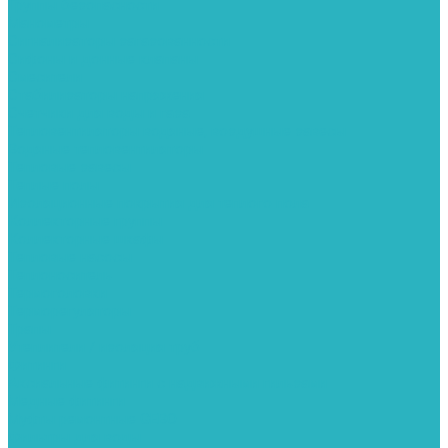
Группы безопасности
Манометры
Сигнализаторы загазованности
Сифоны и донные клапаны
Смесители
Стабилизаторы напряжения
Счетчики для воды и газа
Тепловентиляторы водяные, воздушные завесы
Водяные тепловентиляторы
Тепловые завесы
Теплые полы
Изоляционные покрытия для теплого пола
Коллекторные группы
Коллекторные шкафы
Тепловые насосы
Теплоноситель
Термоголовки
Терморегуляторы
Трапы
Утеплители / изоляция труб
Фитинги
Аксиальные фитинги с надвижными гильзами
Медные фитинги
Муфты ремонтные GEBO
Фильтры для воды