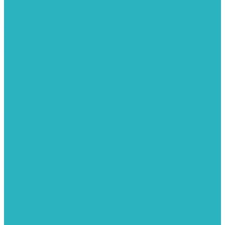
Тройник
Уголки
Фильтры
Полотенцесушители
Электрические Полотенцесушители
Комплектующее для полотенцесушителей
Полотенцесушители М-образные без полки
Полотенцесушители МП образные с полкой
Полотенцесушители МП-2 образные с полкой
Полотенцесушители лесенка ZOX КВАДРО
Полотенцесушители лесенка ломаные перекладины Л3
Полотенцесушители лесенка ломаные перекладины Л3 с
полкой
Полотенцесушители лесенка перекладины в виде скобы Л4
Полотенцесушители лесенка перекладины дуговые Л2 с
полкой
Полотенцесушители лесенка прямые перекладины групповая
Л1
Полотенцесушители лесенка прямые перекладины Л1
Полотенцесушители лесенка прямые перекладины Л1 с
полкой
Полотенцесушители лесенка Z-образные перекладины Л5
Полотенцесушители лесенка перекладины дуговые Л2
Полотенцесушители лесенка Z-образные перекладины Л5 с