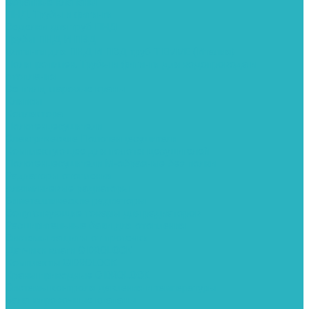
Обратные клапаны
ПНД. Трубы и фитинги
Седелки для труб ПНД
Трубы ПНД И ПВД
Фитинги для ПНД И ПВД труб TIEMME (Италия)
Полипропилен. Трубы и фитинги для водопровода и
отопления
Вентили, шаровые краны
Клипсы
Коллектора
Полотенцесушители
Электрические Полотенцесушители
Комплектующее для полотенцесушителей
Полотенцесушители М-образные без полки
Радиаторы отопления
Алюминиевые радиаторы
Биметаллические радиаторы
Сопутствующие товары для радиаторов
Расширительные баки для отопления
Системы защиты от протечки
Датчики влаги GIDROLOCK
Комплекты GIDROLOCK
Краны приводные GIDROLOCK
Системы контроля давления и температуры
Балансировочные клапаны