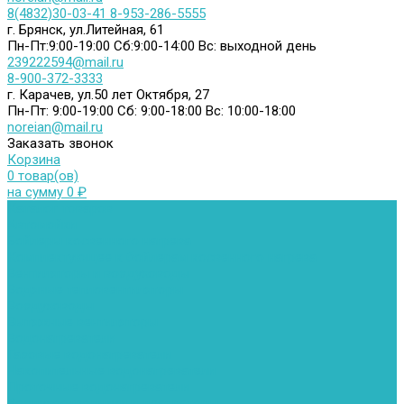
8(4832)30-03-41
8-953-286-5555
г. Брянск, ул.Литейная, 61
Пн-Пт:9:00-19:00
Сб:9:00-14:00
Вс: выходной день
239222594@mail.ru
8-900-372-3333
г. Карачев, ул.50 лет Октября, 27
Пн-Пт: 9:00-19:00
Сб: 9:00-18:00
Вс: 10:00-18:00
noreian@mail.ru
Заказать звонок
Корзина
0 товар(ов)
на сумму 0 ₽
Каталог товаров
Автомойки
Бойлеры косвенного нагрева
Комплектующее к бойлерам косвенного нагрева
Вентиляторы и воздуховоды
Водяные тепловентиляторы
Воздуховоды
Вытяжные вентиляторы
Водонагреватели
Газовые водонагреватели
Накопительные водонагреватели
Проточные водонагреватели
Воздухоотводчики и деаэраторы