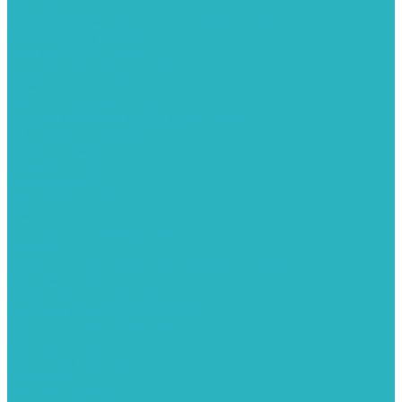
Теплые полы
Изоляционные покрытия для теплого пола
Коллекторные группы
Коллекторные шкафы
Комплектующее для систем теплого пола
Смесительные клапаны
Трубы для теплого пола
Узлы смесительные для теплого пола
Электрические теплые полы
Тепловые насосы
Теплоноситель
Термоголовки
Терморегуляторы
Трапы
Утеплители / изоляция труб
Фитинги
Аксиальные фитинги с надвижными гильзами
Медные фитинги
Муфты ремонтные GEBO
Обжимные фитинги STOUT APE
Пресс-фитинги STOUT APE
Разъемные фитинги (американки)
Резьбовые фитинги
Удлинители
Фитинги UPONOR