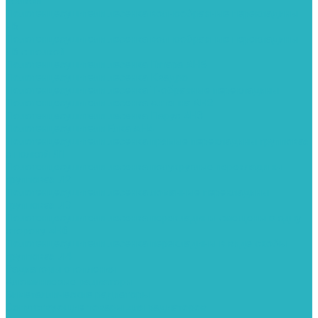
полкой
Полотенцесушители лесенка волнообразные перекладины
Л6
Полотенцесушители лесенка волнообразные перекладины
Л6 с полкой
Полотенцесушители лесенка Гитара АН5
Полотенцесушители лесенка Квадро
Полотенцесушители лесенка Т-образные перекладины
Полотенцесушители лесенка Антенна АН2
Полотенцесушители лесенка Парус АН3
Полотенцесушители Елка АН4
Полотенцесушители лесенка прямые перекладины групповая
с полкой Л1
Полотенцесушители лесенка полукруглые перекладины
групповая Л2
Полотенцесушители лесенка ломанные перекладины
групповая Л3
Полотенцесушители лесенка перекладины смещены в одну
сторону АН6
Полотенцесушители лесенка перекладины в виде скобы
групповая Л4
Радиаторы отопления
Алюминиевые радиаторы
Биметаллические радиаторы
Сопутствующие товары для радиаторов