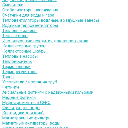
Смесители
Стабилизаторы напряжения
Счетчики для воды и газа
Тепловентиляторы водяные, воздушные завесы
Водяные тепловентиляторы
Тепловые завесы
Теплые полы
Изоляционные покрытия для теплого пола
Коллекторные группы
Коллекторные шкафы
Тепловые насосы
Теплоноситель
Термоголовки
Терморегуляторы
Трапы
Утеплители / изоляция труб
Фитинги
Аксиальные фитинги с надвижными гильзами
Медные фитинги
Муфты ремонтные GEBO
Фильтры для воды
Картриджи для колб
Магистральные фильтры
Магнитные активаторы воды