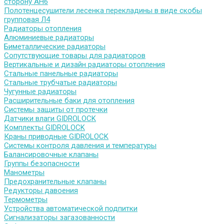
сторону АН6
Полотенцесушители лесенка перекладины в виде скобы
групповая Л4
Радиаторы отопления
Алюминиевые радиаторы
Биметаллические радиаторы
Сопутствующие товары для радиаторов
Вертикальные и дизайн радиаторы отопления
Стальные панельные радиаторы
Стальные трубчатые радиаторы
Чугунные радиаторы
Расширительные баки для отопления
Системы защиты от протечки
Датчики влаги GIDROLOCK
Комплекты GIDROLOCK
Краны приводные GIDROLOCK
Системы контроля давления и температуры
Балансировочные клапаны
Группы безопасности
Манометры
Предохранительные клапаны
Редукторы давоения
Термометры
Устройства автоматической подпитки
Сигнализаторы загазованности