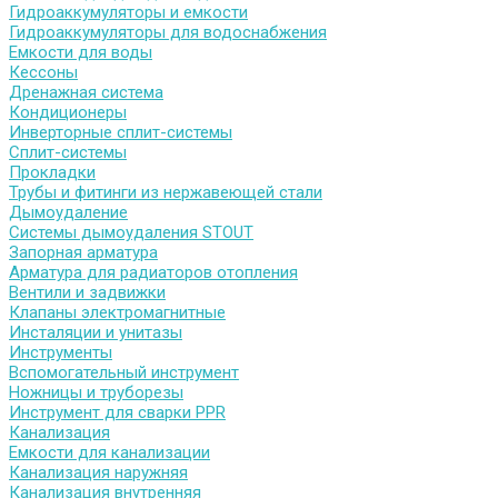
Гидроаккумуляторы и емкости
Гидроаккумуляторы для водоснабжения
Емкости для воды
Кессоны
Дренажная система
Кондиционеры
Инверторные сплит-системы
Сплит-системы
Прокладки
Трубы и фитинги из нержавеющей стали
Дымоудаление
Системы дымоудаления STOUT
Запорная арматура
Арматура для радиаторов отопления
Вентили и задвижки
Клапаны электромагнитные
Инсталяции и унитазы
Инструменты
Вспомогательный инструмент
Ножницы и труборезы
Инструмент для сварки PPR
Канализация
Емкости для канализации
Канализация наружняя
Канализация внутренняя