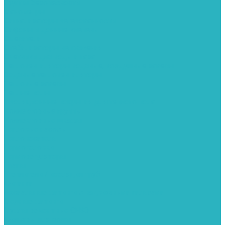
Группы безопасности
Манометры
Сигнализаторы загазованности
Сифоны и донные клапаны
Смесители
Стабилизаторы напряжения
Счетчики для воды и газа
Тепловентиляторы водяные, воздушные завесы
Водяные тепловентиляторы
Тепловые завесы
Теплые полы
Изоляционные покрытия для теплого пола
Коллекторные группы
Коллекторные шкафы
Тепловые насосы
Теплоноситель
Термоголовки
Терморегуляторы
Трапы
Утеплители / изоляция труб
Фитинги
Аксиальные фитинги с надвижными гильзами
Медные фитинги
Муфты ремонтные GEBO
Фильтры для воды