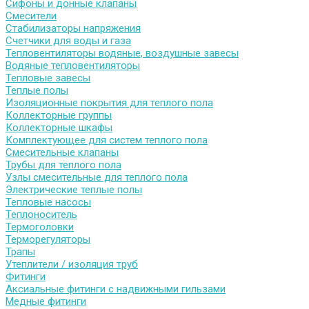
Сифоны и донные клапаны
Смесители
Стабилизаторы напряжения
Счетчики для воды и газа
Тепловентиляторы водяные, воздушные завесы
Водяные тепловентиляторы
Тепловые завесы
Теплые полы
Изоляционные покрытия для теплого пола
Коллекторные группы
Коллекторные шкафы
Комплектующее для систем теплого пола
Смесительные клапаны
Трубы для теплого пола
Узлы смесительные для теплого пола
Электрические теплые полы
Тепловые насосы
Теплоноситель
Термоголовки
Терморегуляторы
Трапы
Утеплители / изоляция труб
Фитинги
Аксиальные фитинги с надвижными гильзами
Медные фитинги