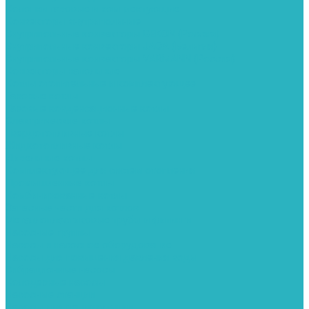
Колонки газовые и комплектующие
Конвекторы внутрипольные
Внутрипольные конвекторы GEKON (Россия)
Внутрипольные конвекторы JAGA (Бельгия)
Внутрипольные конвекторы VARMANN (Россия)
Конвекторы напольные
Котлы отопительные и комплектующее
Газовые котлы
Газовые конденсационные котлы
Электрические котлы
Твердотопливные котлы
Жидкотопливные котлы
Дизельные котлы
Комплектующее для систем отопления
Промышленные котлы
Комбинированные котлы
Запасные части для котлов
Металлопластиковые трубы и фитинги
Насосные группы
Насосы и насосное оборудование
Насосы для повышения давления воды
Вибрационные насосы
Колодезные насосы
Насосные станции
Насосы для рециркуляции