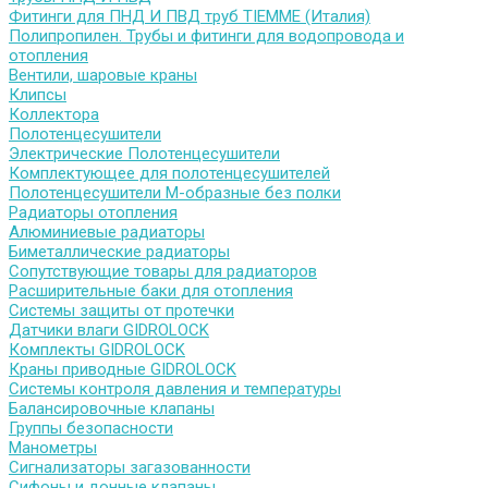
Фитинги для ПНД И ПВД труб TIEMME (Италия)
Полипропилен. Трубы и фитинги для водопровода и
отопления
Вентили, шаровые краны
Клипсы
Коллектора
Полотенцесушители
Электрические Полотенцесушители
Комплектующее для полотенцесушителей
Полотенцесушители М-образные без полки
Радиаторы отопления
Алюминиевые радиаторы
Биметаллические радиаторы
Сопутствующие товары для радиаторов
Расширительные баки для отопления
Системы защиты от протечки
Датчики влаги GIDROLOCK
Комплекты GIDROLOCK
Краны приводные GIDROLOCK
Системы контроля давления и температуры
Балансировочные клапаны
Группы безопасности
Манометры
Сигнализаторы загазованности
Сифоны и донные клапаны