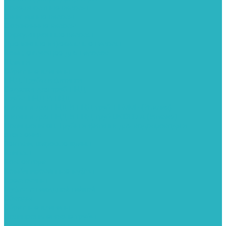
Поверхностные насосы
Санитарные насосы
Скважинные насосы
Циркуляционные насосы
Дренажные и фекальные насосы
Комплектующее для насосов
Шланги
Обратные клапаны
ПНД. Трубы и фитинги
Седелки для труб ПНД
Трубы ПНД И ПВД
Фитинги для ПНД И ПВД труб TIEMME (Италия)
Фитинги для ПНД И ПВД труб UNIDELTA (Италия)
Полипропилен. Трубы и фитинги для водопровода и
отопления
Вентили, шаровые краны
Клипсы
Коллектора
Комбинированные муфты
Крестовины
Муфты с накидной гайкой
Обводы
Обратные клапаны
Полипропиленовые трубы
Разъемные муфты