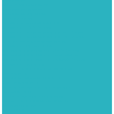
Канализация
Емкости для канализации
Канализация наружняя
Канализация внутренняя
Люки под плитку
Коллектора распределительные
Коллекторы LUXOR (Италия)
Коллекторы распределительные FAR (Италия)
Коллекторы распределительные ITAP (Италия)
Колонки газовые и комплектующие
Конвекторы внутрипольные
Внутрипольные конвекторы GEKON (Россия)
Внутрипольные конвекторы JAGA (Бельгия)
Внутрипольные конвекторы VARMANN (Россия)
Конвекторы напольные
Котлы отопительные и комплектующее
Газовые котлы
Газовые конденсационные котлы
Электрические котлы
Металлопластиковые трубы и фитинги
Насосные группы
Насосы и насосное оборудование
Насосы для повышения давления воды
Вибрационные насосы
Колодезные насосы