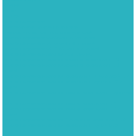
Тройник
Уголки
Фильтры
Полотенцесушители
Электрические Полотенцесушители
Комплектующее для полотенцесушителей
Полотенцесушители М-образные без полки
Полотенцесушители МП образные с полкой
Полотенцесушители МП-2 образные с полкой
Полотенцесушители лесенка ZOX КВАДРО
Полотенцесушители лесенка ломаные перекладины Л3
Полотенцесушители лесенка ломаные перекладины Л3 с
полкой
Полотенцесушители лесенка перекладины в виде скобы Л4
Полотенцесушители лесенка перекладины дуговые Л2 с
полкой
Полотенцесушители лесенка прямые перекладины групповая
Л1
Полотенцесушители лесенка прямые перекладины Л1
Полотенцесушители лесенка прямые перекладины Л1 с
полкой
Полотенцесушители лесенка Z-образные перекладины Л5
Полотенцесушители лесенка перекладины дуговые Л2
Полотенцесушители лесенка Z-образные перекладины Л5 с