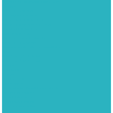
Фитинги из нержавеющей стали
Чернина
Фильтры для воды
Картриджи для колб
Магистральные фильтры
Магнитные активаторы воды
Промывные фильтры
Умягчители воды
Фильтры грубой очистки
Фильтры под мойку
Химия для септиков и бассейнов
Хомуты
ХОМУТЫ КРЕПЕЖНЫЕ
ХОМУТЫ РЕМОНТНЫЕ
Разное
Компания
Отзывы
Вопрос-ответ
Карта сайта
Политика конфиденциальности
Публичная оферта
Полезные статьи
Спецпредложения
Оплата и доставка
Бренды