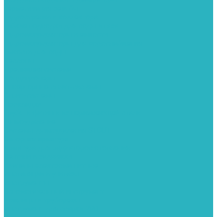
Герметизация резьбы
Гидрострелки и коллектора
Гибкие подводки для воды и газа
Гидроаккумуляторы и емкости
Гидроаккумуляторы для водоснабжения
Емкости для воды
Кессоны
Дренажная система
Кондиционеры
Инверторные сплит-системы
Сплит-системы
Прокладки
Трубы и фитинги из нержавеющей стали
Дымоудаление
Системы дымоудаления STOUT
Запорная арматура
Арматура для радиаторов отопления
Вентили и задвижки
Клапаны электромагнитные
Инсталяции и унитазы
Инструменты
Вспомогательный инструмент
Ножницы и труборезы
Инструмент для сварки PPR