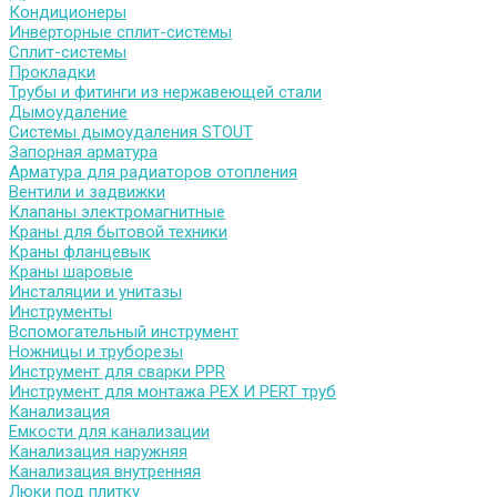
Кондиционеры
Инверторные сплит-системы
Сплит-системы
Прокладки
Трубы и фитинги из нержавеющей стали
Дымоудаление
Системы дымоудаления STOUT
Запорная арматура
Арматура для радиаторов отопления
Вентили и задвижки
Клапаны электромагнитные
Краны для бытовой техники
Краны фланцевык
Краны шаровые
Инсталяции и унитазы
Инструменты
Вспомогательный инструмент
Ножницы и труборезы
Инструмент для сварки PPR
Инструмент для монтажа PEX И PERT труб
Канализация
Емкости для канализации
Канализация наружняя
Канализация внутренняя
Люки под плитку