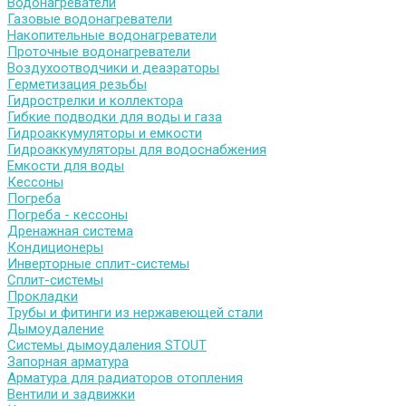
Водонагреватели
Газовые водонагреватели
Накопительные водонагреватели
Проточные водонагреватели
Воздухоотводчики и деаэраторы
Герметизация резьбы
Гидрострелки и коллектора
Гибкие подводки для воды и газа
Гидроаккумуляторы и емкости
Гидроаккумуляторы для водоснабжения
Емкости для воды
Кессоны
Погреба
Погреба - кессоны
Дренажная система
Кондиционеры
Инверторные сплит-системы
Сплит-системы
Прокладки
Трубы и фитинги из нержавеющей стали
Дымоудаление
Системы дымоудаления STOUT
Запорная арматура
Арматура для радиаторов отопления
Вентили и задвижки