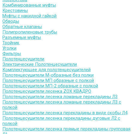
Комбинированные муфты
Крестовины
Муфты с накидной гайкой
Обводы
Обратные клапаны
Полипропиленовые трубы
Разъемные муфты
Тройник
Уголки
Фильтры
Полотенцесушители
Электрические Полотенцесушители
Комплектующее для полотенцесушителей
Полотенцесушители М-образные без полки
Полотенцесушители МП образные с полкой
Полотенцесушители МП-2 образные с полкой
Полотенцесушители лесенка ZOX КВАДРО
Полотенцесушители лесенка ломаные перекладины Л3
Полотенцесушители лесенка ломаные перекладины Л3 с
полкой
Полотенцесушители лесенка перекладины в виде скобы Л4
Полотенцесушители лесенка перекладины дуговые Л2 с
полкой
Полотенцесушители лесенка прямые перекладины групповая