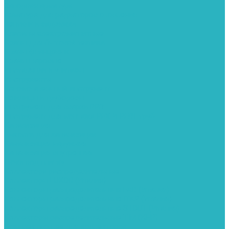
Запорная арматура
Арматура для радиаторов отопления
Вентили и задвижки
Клапаны электромагнитные
Краны для бытовой техники
Краны фланцевык
Краны шаровые
Инсталяции и унитазы
Инструменты
Вспомогательный инструмент
Ножницы и труборезы
Инструмент для сварки PPR
Инструмент для монтажа PEX И PERT труб
Канализация
Емкости для канализации
Канализация наружняя
Канализация внутренняя
Люки под плитку
Коллектора распределительные
Коллекторы LUXOR (Италия)
Коллекторы распределительные FAR (Италия)
Коллекторы распределительные ITAP (Италия)
Коллекторы распределительные STOUT (Италия)
Коллекторы распределительные TIM (КНР)
Комплектующее для коллекторов