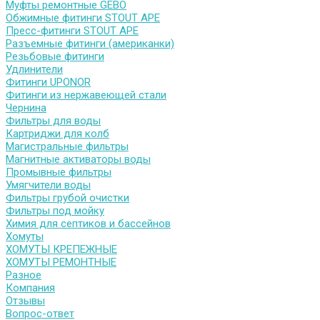
Муфты ремонтные GEBO
Обжимные фитинги STOUT APE
Пресс-фитинги STOUT APE
Разъемные фитинги (американки)
Резьбовые фитинги
Удлинители
Фитинги UPONOR
Фитинги из нержавеющей стали
Чернина
Фильтры для воды
Картриджи для колб
Магистральные фильтры
Магнитные активаторы воды
Промывные фильтры
Умягчители воды
Фильтры грубой очистки
Фильтры под мойку
Химия для септиков и бассейнов
Хомуты
ХОМУТЫ КРЕПЕЖНЫЕ
ХОМУТЫ РЕМОНТНЫЕ
Разное
Компания
Отзывы
Вопрос-ответ