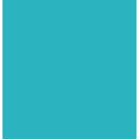
Картриджи для колб
Магистральные фильтры
Магнитные активаторы воды
Химия для септиков и бассейнов
Хомуты
ХОМУТЫ КРЕПЕЖНЫЕ
ХОМУТЫ РЕМОНТНЫЕ
Разное
Компания
Отзывы
Вопрос-ответ
Карта сайта
Политика конфиденциальности
Публичная оферта
Полезные статьи
Спецпредложения
Оплата и доставка
Бренды
Контакты
...
Каталог товаров
Автомойки
Бойлеры косвенного нагрева
Комплектующее к бойлерам косвенного нагрева
Вентиляторы и воздуховоды