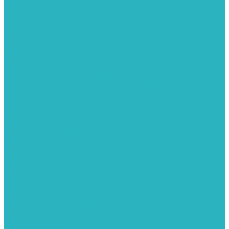
Вертикальные и дизайн радиаторы отопления
Стальные панельные радиаторы
Стальные трубчатые радиаторы
Чугунные радиаторы
Расширительные баки для отопления
Системы защиты от протечки
Датчики влаги GIDROLOCK
Комплекты GIDROLOCK
Краны приводные GIDROLOCK
Системы контроля давления и температуры
Балансировочные клапаны
Группы безопасности
Манометры
Предохранительные клапаны
Редукторы давоения
Термометры
Устройства автоматической подпитки
Сигнализаторы загазованности
Сифоны и донные клапаны
Смесители
Стабилизаторы напряжения
Счетчики для воды и газа
Тепловентиляторы водяные, воздушные завесы
Водяные тепловентиляторы
Тепловые завесы