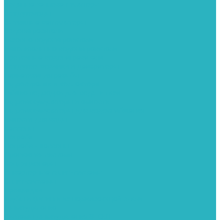
Водяные тепловентиляторы
Воздуховоды
Вытяжные вентиляторы
Водонагреватели
Газовые водонагреватели
Накопительные водонагреватели
Проточные водонагреватели
Воздухоотводчики и деаэраторы
Герметизация резьбы
Гидрострелки и коллектора
Гибкие подводки для воды и газа
Гидроаккумуляторы и емкости
Гидроаккумуляторы для водоснабжения
Емкости для воды
Кессоны
Погреба
Погреба - кессоны
Дренажная система
Кондиционеры
Инверторные сплит-системы
Сплит-системы
Прокладки
Трубы и фитинги из нержавеющей стали
Дымоудаление
Системы дымоудаления STOUT