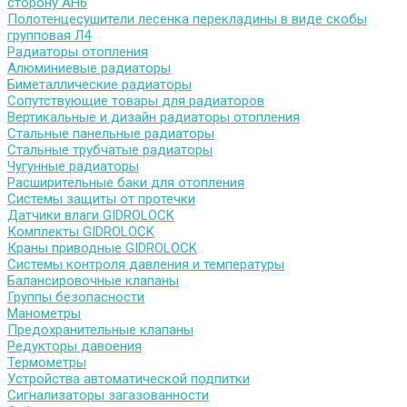
сторону АН6
Полотенцесушители лесенка перекладины в виде скобы
групповая Л4
Радиаторы отопления
Алюминиевые радиаторы
Биметаллические радиаторы
Сопутствующие товары для радиаторов
Вертикальные и дизайн радиаторы отопления
Стальные панельные радиаторы
Стальные трубчатые радиаторы
Чугунные радиаторы
Расширительные баки для отопления
Системы защиты от протечки
Датчики влаги GIDROLOCK
Комплекты GIDROLOCK
Краны приводные GIDROLOCK
Системы контроля давления и температуры
Балансировочные клапаны
Группы безопасности
Манометры
Предохранительные клапаны
Редукторы давоения
Термометры
Устройства автоматической подпитки
Сигнализаторы загазованности