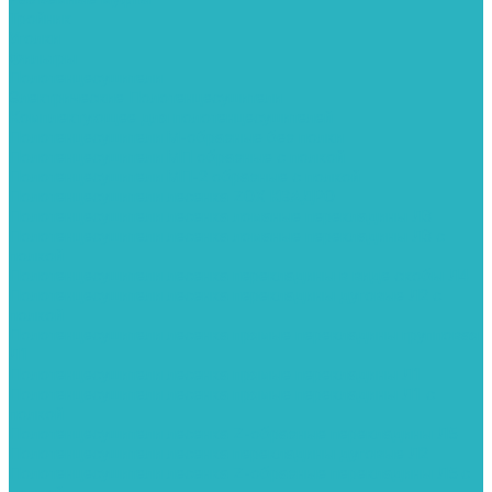
Тройник
Уголки
Фильтры
Полотенцесушители
Электрические Полотенцесушители
Комплектующее для полотенцесушителей
Полотенцесушители М-образные без полки
Полотенцесушители МП образные с полкой
Полотенцесушители МП-2 образные с полкой
Полотенцесушители лесенка ZOX КВАДРО
Полотенцесушители лесенка ломаные перекладины Л3
Полотенцесушители лесенка ломаные перекладины Л3 с
полкой
Полотенцесушители лесенка перекладины в виде скобы Л4
Полотенцесушители лесенка перекладины дуговые Л2 с
полкой
Полотенцесушители лесенка прямые перекладины групповая
Л1
Полотенцесушители лесенка прямые перекладины Л1
Полотенцесушители лесенка прямые перекладины Л1 с
полкой
Полотенцесушители лесенка Z-образные перекладины Л5
Полотенцесушители лесенка перекладины дуговые Л2
Полотенцесушители лесенка Z-образные перекладины Л5 с