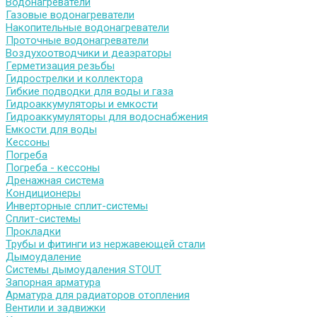
Водонагреватели
Газовые водонагреватели
Накопительные водонагреватели
Проточные водонагреватели
Воздухоотводчики и деаэраторы
Герметизация резьбы
Гидрострелки и коллектора
Гибкие подводки для воды и газа
Гидроаккумуляторы и емкости
Гидроаккумуляторы для водоснабжения
Емкости для воды
Кессоны
Погреба
Погреба - кессоны
Дренажная система
Кондиционеры
Инверторные сплит-системы
Сплит-системы
Прокладки
Трубы и фитинги из нержавеющей стали
Дымоудаление
Системы дымоудаления STOUT
Запорная арматура
Арматура для радиаторов отопления
Вентили и задвижки