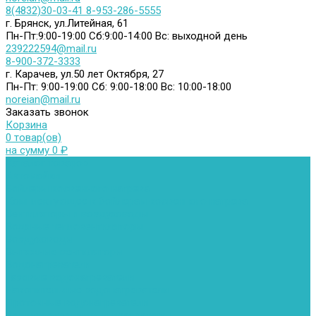
8(4832)30-03-41
8-953-286-5555
г. Брянск, ул.Литейная, 61
Пн-Пт:9:00-19:00
Сб:9:00-14:00
Вс: выходной день
239222594@mail.ru
8-900-372-3333
г. Карачев, ул.50 лет Октября, 27
Пн-Пт: 9:00-19:00
Сб: 9:00-18:00
Вс: 10:00-18:00
noreian@mail.ru
Заказать звонок
Корзина
0 товар(ов)
на сумму 0 ₽
Каталог товаров
Автомойки
Бойлеры косвенного нагрева
Комплектующее к бойлерам косвенного нагрева
Вентиляторы и воздуховоды
Водяные тепловентиляторы
Воздуховоды
Вытяжные вентиляторы
Водонагреватели
Газовые водонагреватели
Накопительные водонагреватели
Проточные водонагреватели
Воздухоотводчики и деаэраторы