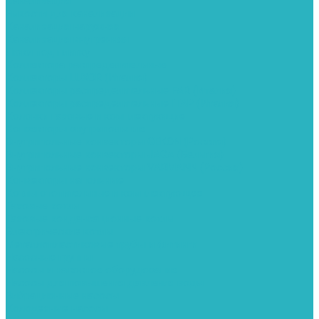
Канализация
Емкости для канализации
Канализация наружняя
Канализация внутренняя
Люки под плитку
Коллектора распределительные
Коллекторы LUXOR (Италия)
Коллекторы распределительные FAR (Италия)
Коллекторы распределительные ITAP (Италия)
Колонки газовые и комплектующие
Конвекторы внутрипольные
Внутрипольные конвекторы GEKON (Россия)
Внутрипольные конвекторы JAGA (Бельгия)
Внутрипольные конвекторы VARMANN (Россия)
Конвекторы напольные
Котлы отопительные и комплектующее
Газовые котлы
Газовые конденсационные котлы
Электрические котлы
Металлопластиковые трубы и фитинги
Насосные группы
Насосы и насосное оборудование
Насосы для повышения давления воды
Вибрационные насосы
Колодезные насосы