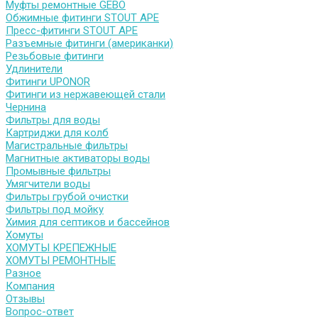
Муфты ремонтные GEBO
Обжимные фитинги STOUT APE
Пресс-фитинги STOUT APE
Разъемные фитинги (американки)
Резьбовые фитинги
Удлинители
Фитинги UPONOR
Фитинги из нержавеющей стали
Чернина
Фильтры для воды
Картриджи для колб
Магистральные фильтры
Магнитные активаторы воды
Промывные фильтры
Умягчители воды
Фильтры грубой очистки
Фильтры под мойку
Химия для септиков и бассейнов
Хомуты
ХОМУТЫ КРЕПЕЖНЫЕ
ХОМУТЫ РЕМОНТНЫЕ
Разное
Компания
Отзывы
Вопрос-ответ