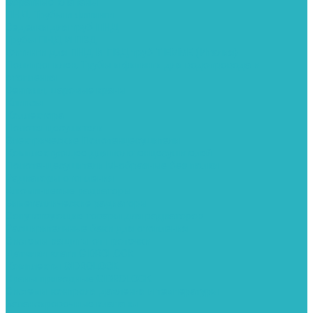
Обратные клапаны
ПНД. Трубы и фитинги
Седелки для труб ПНД
Трубы ПНД И ПВД
Фитинги для ПНД И ПВД труб TIEMME (Италия)
Полипропилен. Трубы и фитинги для водопровода и
отопления
Вентили, шаровые краны
Клипсы
Коллектора
Полотенцесушители
Электрические Полотенцесушители
Комплектующее для полотенцесушителей
Полотенцесушители М-образные без полки
Радиаторы отопления
Алюминиевые радиаторы
Биметаллические радиаторы
Сопутствующие товары для радиаторов
Расширительные баки для отопления
Системы защиты от протечки
Датчики влаги GIDROLOCK
Комплекты GIDROLOCK
Краны приводные GIDROLOCK
Системы контроля давления и температуры
Балансировочные клапаны