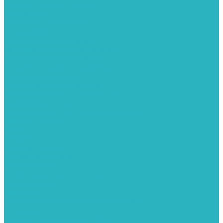
Водяные тепловентиляторы
Воздуховоды
Вытяжные вентиляторы
Водонагреватели
Газовые водонагреватели
Накопительные водонагреватели
Проточные водонагреватели
Воздухоотводчики и деаэраторы
Герметизация резьбы
Гидрострелки и коллектора
Гибкие подводки для воды и газа
Гидроаккумуляторы и емкости
Гидроаккумуляторы для водоснабжения
Емкости для воды
Кессоны
Погреба
Погреба - кессоны
Дренажная система
Кондиционеры
Инверторные сплит-системы
Сплит-системы
Прокладки
Трубы и фитинги из нержавеющей стали
Дымоудаление
Системы дымоудаления STOUT