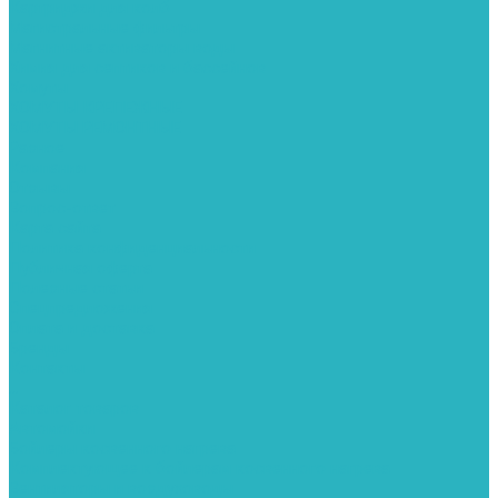
Картриджи для колб
Магистральные фильтры
Магнитные активаторы воды
Химия для септиков и бассейнов
Хомуты
ХОМУТЫ КРЕПЕЖНЫЕ
ХОМУТЫ РЕМОНТНЫЕ
Разное
Компания
Отзывы
Вопрос-ответ
Карта сайта
Политика конфиденциальности
Публичная оферта
Полезные статьи
Спецпредложения
Оплата и доставка
Бренды
Контакты
...
Каталог товаров
Автомойки
Бойлеры косвенного нагрева
Комплектующее к бойлерам косвенного нагрева
Вентиляторы и воздуховоды