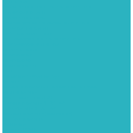
Теплые полы
Изоляционные покрытия для теплого пола
Коллекторные группы
Коллекторные шкафы
Комплектующее для систем теплого пола
Смесительные клапаны
Трубы для теплого пола
Узлы смесительные для теплого пола
Электрические теплые полы
Тепловые насосы
Теплоноситель
Термоголовки
Терморегуляторы
Трапы
Утеплители / изоляция труб
Фитинги
Аксиальные фитинги с надвижными гильзами
Медные фитинги
Муфты ремонтные GEBO
Обжимные фитинги STOUT APE
Пресс-фитинги STOUT APE
Разъемные фитинги (американки)
Резьбовые фитинги
Удлинители
Фитинги UPONOR