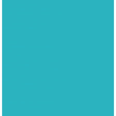
Герметизация резьбы
Гидрострелки и коллектора
Гибкие подводки для воды и газа
Гидроаккумуляторы и емкости
Гидроаккумуляторы для водоснабжения
Емкости для воды
Кессоны
Дренажная система
Кондиционеры
Инверторные сплит-системы
Сплит-системы
Прокладки
Трубы и фитинги из нержавеющей стали
Дымоудаление
Системы дымоудаления STOUT
Запорная арматура
Арматура для радиаторов отопления
Вентили и задвижки
Клапаны электромагнитные
Инсталяции и унитазы
Инструменты
Вспомогательный инструмент
Ножницы и труборезы
Инструмент для сварки PPR