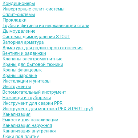
Кондиционеры
Инверторные сплит-системы
Сплит-системы
Прокладки
Трубы и фитинги из нержавеющей стали
Дымоудаление
Системы дымоудаления STOUT
Запорная арматура
Арматура для радиаторов отопления
Вентили и задвижки
Клапаны электромагнитные
Краны для бытовой техники
Краны фланцевык
Краны шаровые
Инсталяции и унитазы
Инструменты
Вспомогательный инструмент
Ножницы и труборезы
Инструмент для сварки PPR
Инструмент для монтажа PEX И PERT труб
Канализация
Емкости для канализации
Канализация наружняя
Канализация внутренняя
Люки под плитку