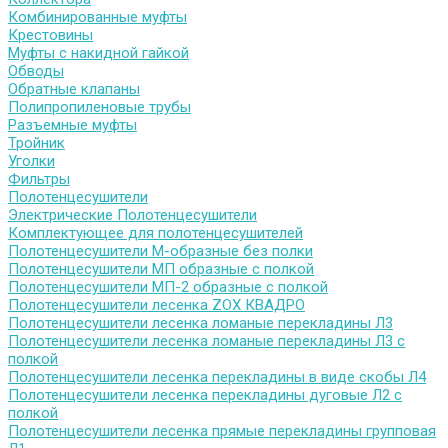
Комбинированные муфты
Крестовины
Муфты с накидной гайкой
Обводы
Обратные клапаны
Полипропиленовые трубы
Разъемные муфты
Тройник
Уголки
Фильтры
Полотенцесушители
Электрические Полотенцесушители
Комплектующее для полотенцесушителей
Полотенцесушители М-образные без полки
Полотенцесушители МП образные с полкой
Полотенцесушители МП-2 образные с полкой
Полотенцесушители лесенка ZOX КВАДРО
Полотенцесушители лесенка ломаные перекладины Л3
Полотенцесушители лесенка ломаные перекладины Л3 с
полкой
Полотенцесушители лесенка перекладины в виде скобы Л4
Полотенцесушители лесенка перекладины дуговые Л2 с
полкой
Полотенцесушители лесенка прямые перекладины групповая