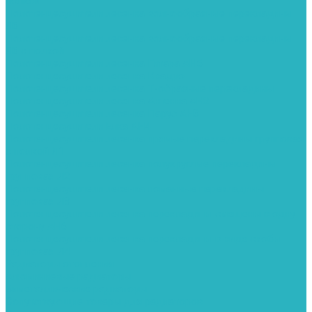
полкой
Полотенцесушители лесенка волнообразные перекладины
Л6
Полотенцесушители лесенка волнообразные перекладины
Л6 с полкой
Полотенцесушители лесенка Гитара АН5
Полотенцесушители лесенка Квадро
Полотенцесушители лесенка Т-образные перекладины
Полотенцесушители лесенка Антенна АН2
Полотенцесушители лесенка Парус АН3
Полотенцесушители Елка АН4
Полотенцесушители лесенка прямые перекладины групповая
с полкой Л1
Полотенцесушители лесенка полукруглые перекладины
групповая Л2
Полотенцесушители лесенка ломанные перекладины
групповая Л3
Полотенцесушители лесенка перекладины смещены в одну
сторону АН6
Полотенцесушители лесенка перекладины в виде скобы
групповая Л4
Радиаторы отопления
Алюминиевые радиаторы
Биметаллические радиаторы
Сопутствующие товары для радиаторов