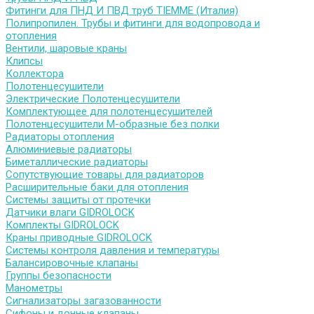
Фитинги для ПНД И ПВД труб TIEMME (Италия)
Полипропилен. Трубы и фитинги для водопровода и
отопления
Вентили, шаровые краны
Клипсы
Коллектора
Полотенцесушители
Электрические Полотенцесушители
Комплектующее для полотенцесушителей
Полотенцесушители М-образные без полки
Радиаторы отопления
Алюминиевые радиаторы
Биметаллические радиаторы
Сопутствующие товары для радиаторов
Расширительные баки для отопления
Системы защиты от протечки
Датчики влаги GIDROLOCK
Комплекты GIDROLOCK
Краны приводные GIDROLOCK
Системы контроля давления и температуры
Балансировочные клапаны
Группы безопасности
Манометры
Сигнализаторы загазованности
Сифоны и донные клапаны