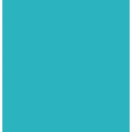
Запорная арматура
Арматура для радиаторов отопления
Вентили и задвижки
Клапаны электромагнитные
Краны для бытовой техники
Краны фланцевык
Краны шаровые
Инсталяции и унитазы
Инструменты
Вспомогательный инструмент
Ножницы и труборезы
Инструмент для сварки PPR
Инструмент для монтажа PEX И PERT труб
Канализация
Емкости для канализации
Канализация наружняя
Канализация внутренняя
Люки под плитку
Коллектора распределительные
Коллекторы LUXOR (Италия)
Коллекторы распределительные FAR (Италия)
Коллекторы распределительные ITAP (Италия)
Коллекторы распределительные STOUT (Италия)
Коллекторы распределительные TIM (КНР)
Комплектующее для коллекторов