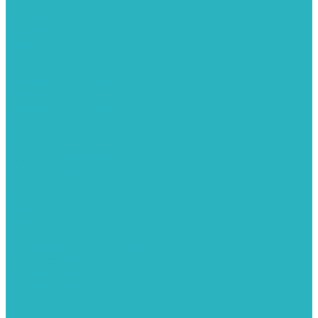
Фитинги из нержавеющей стали
Чернина
Фильтры для воды
Картриджи для колб
Магистральные фильтры
Магнитные активаторы воды
Промывные фильтры
Умягчители воды
Фильтры грубой очистки
Фильтры под мойку
Химия для септиков и бассейнов
Хомуты
ХОМУТЫ КРЕПЕЖНЫЕ
ХОМУТЫ РЕМОНТНЫЕ
Разное
Компания
Отзывы
Вопрос-ответ
Карта сайта
Политика конфиденциальности
Публичная оферта
Полезные статьи
Спецпредложения
Оплата и доставка
Бренды