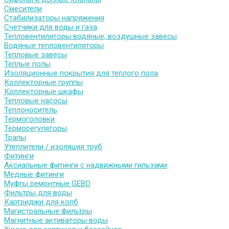
Смесители
Стабилизаторы напряжения
Счетчики для воды и газа
Тепловентиляторы водяные, воздушные завесы
Водяные тепловентиляторы
Тепловые завесы
Теплые полы
Изоляционные покрытия для теплого пола
Коллекторные группы
Коллекторные шкафы
Тепловые насосы
Теплоноситель
Термоголовки
Терморегуляторы
Трапы
Утеплители / изоляция труб
Фитинги
Аксиальные фитинги с надвижными гильзами
Медные фитинги
Муфты ремонтные GEBO
Фильтры для воды
Картриджи для колб
Магистральные фильтры
Магнитные активаторы воды