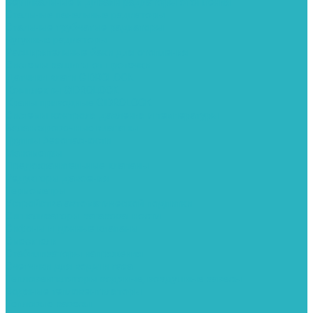
Вертикальные и дизайн радиаторы отопления
Стальные панельные радиаторы
Стальные трубчатые радиаторы
Чугунные радиаторы
Расширительные баки для отопления
Системы защиты от протечки
Датчики влаги GIDROLOCK
Комплекты GIDROLOCK
Краны приводные GIDROLOCK
Системы контроля давления и температуры
Балансировочные клапаны
Группы безопасности
Манометры
Предохранительные клапаны
Редукторы давоения
Термометры
Устройства автоматической подпитки
Сигнализаторы загазованности
Сифоны и донные клапаны
Смесители
Стабилизаторы напряжения
Счетчики для воды и газа
Тепловентиляторы водяные, воздушные завесы
Водяные тепловентиляторы
Тепловые завесы