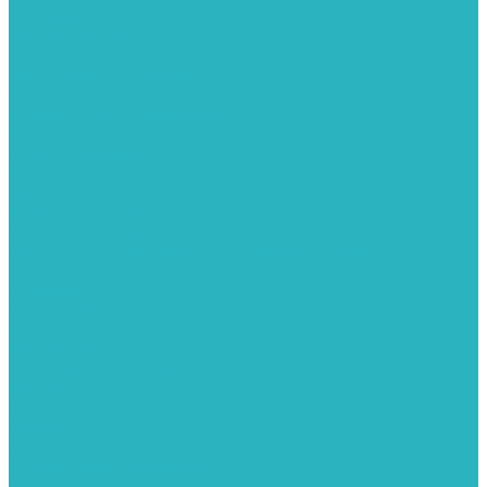
Поверхностные насосы
Санитарные насосы
Скважинные насосы
Циркуляционные насосы
Дренажные и фекальные насосы
Комплектующее для насосов
Шланги
Обратные клапаны
ПНД. Трубы и фитинги
Седелки для труб ПНД
Трубы ПНД И ПВД
Фитинги для ПНД И ПВД труб TIEMME (Италия)
Фитинги для ПНД И ПВД труб UNIDELTA (Италия)
Полипропилен. Трубы и фитинги для водопровода и
отопления
Вентили, шаровые краны
Клипсы
Коллектора
Комбинированные муфты
Крестовины
Муфты с накидной гайкой
Обводы
Обратные клапаны
Полипропиленовые трубы
Разъемные муфты