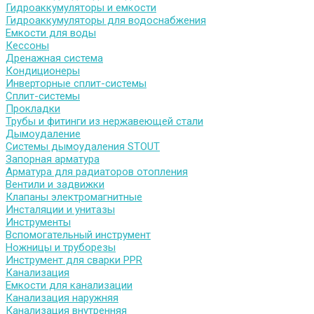
Гидроаккумуляторы и емкости
Гидроаккумуляторы для водоснабжения
Емкости для воды
Кессоны
Дренажная система
Кондиционеры
Инверторные сплит-системы
Сплит-системы
Прокладки
Трубы и фитинги из нержавеющей стали
Дымоудаление
Системы дымоудаления STOUT
Запорная арматура
Арматура для радиаторов отопления
Вентили и задвижки
Клапаны электромагнитные
Инсталяции и унитазы
Инструменты
Вспомогательный инструмент
Ножницы и труборезы
Инструмент для сварки PPR
Канализация
Емкости для канализации
Канализация наружняя
Канализация внутренняя