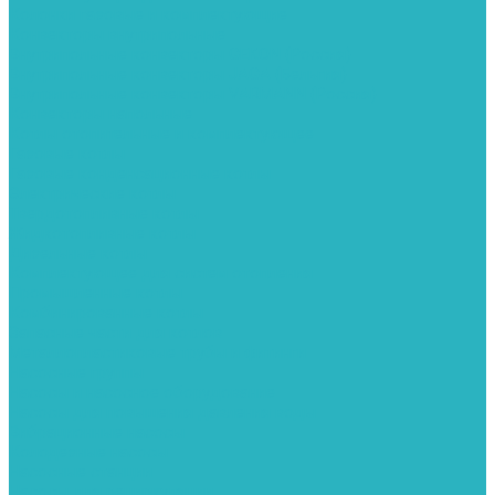
Колонки газовые и комплектующие
Конвекторы внутрипольные
Внутрипольные конвекторы GEKON (Россия)
Внутрипольные конвекторы JAGA (Бельгия)
Внутрипольные конвекторы VARMANN (Россия)
Конвекторы напольные
Котлы отопительные и комплектующее
Газовые котлы
Газовые конденсационные котлы
Электрические котлы
Твердотопливные котлы
Жидкотопливные котлы
Дизельные котлы
Комплектующее для систем отопления
Промышленные котлы
Комбинированные котлы
Запасные части для котлов
Металлопластиковые трубы и фитинги
Насосные группы
Насосы и насосное оборудование
Насосы для повышения давления воды
Вибрационные насосы
Колодезные насосы
Насосные станции
Насосы для рециркуляции