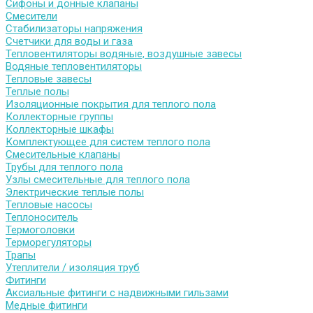
Сифоны и донные клапаны
Смесители
Стабилизаторы напряжения
Счетчики для воды и газа
Тепловентиляторы водяные, воздушные завесы
Водяные тепловентиляторы
Тепловые завесы
Теплые полы
Изоляционные покрытия для теплого пола
Коллекторные группы
Коллекторные шкафы
Комплектующее для систем теплого пола
Смесительные клапаны
Трубы для теплого пола
Узлы смесительные для теплого пола
Электрические теплые полы
Тепловые насосы
Теплоноситель
Термоголовки
Терморегуляторы
Трапы
Утеплители / изоляция труб
Фитинги
Аксиальные фитинги с надвижными гильзами
Медные фитинги