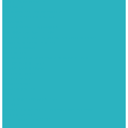
Группы безопасности
Манометры
Сигнализаторы загазованности
Сифоны и донные клапаны
Смесители
Стабилизаторы напряжения
Счетчики для воды и газа
Тепловентиляторы водяные, воздушные завесы
Водяные тепловентиляторы
Тепловые завесы
Теплые полы
Изоляционные покрытия для теплого пола
Коллекторные группы
Коллекторные шкафы
Тепловые насосы
Теплоноситель
Термоголовки
Терморегуляторы
Трапы
Утеплители / изоляция труб
Фитинги
Аксиальные фитинги с надвижными гильзами
Медные фитинги
Муфты ремонтные GEBO
Фильтры для воды