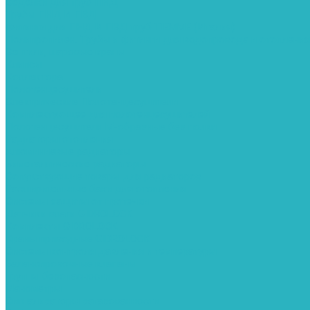
Седелки для труб ПНД
Трубы ПНД И ПВД
Фитинги для ПНД И ПВД труб TIEMME (Италия)
Полипропилен. Трубы и фитинги для водопровода и отопления
Вентили, шаровые краны
Клипсы
Коллектора
Полотенцесушители
Электрические Полотенцесушители
Комплектующее для полотенцесушителей
Полотенцесушители М-образные без полки
Радиаторы отопления
Алюминиевые радиаторы
Биметаллические радиаторы
Сопутствующие товары для радиаторов
Расширительные баки для отопления
Системы защиты от протечки
Датчики влаги GIDROLOCK
Комплекты GIDROLOCK
Краны приводные GIDROLOCK
Системы контроля давления и температуры
Балансировочные клапаны
Группы безопасности
Манометры
Сигнализаторы загазованности