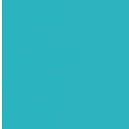
Гибкие подводки для воды и газа
Гидроаккумуляторы и емкости
Гидроаккумуляторы для водоснабжения
Емкости для воды
Кессоны
Дренажная система
Кондиционеры
Инверторные сплит-системы
Сплит-системы
Прокладки
Трубы и фитинги из нержавеющей стали
Дымоудаление
Системы дымоудаления STOUT
Запорная арматура
Арматура для радиаторов отопления
Вентили и задвижки
Клапаны электромагнитные
Инсталяции и унитазы
Инструменты
Вспомогательный инструмент
Ножницы и труборезы
Инструмент для сварки PPR
Канализация
Емкости для канализации