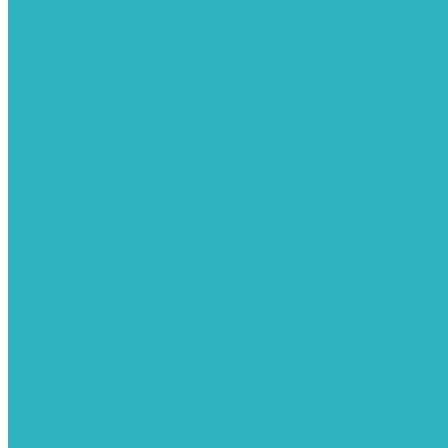
Химия для септиков и бассейнов
Хомуты
ХОМУТЫ КРЕПЕЖНЫЕ
ХОМУТЫ РЕМОНТНЫЕ
Разное
Компания
Отзывы
Вопрос-ответ
Карта сайта
Политика конфиденциальности
Публичная оферта
Полезные статьи
Спецпредложения
Оплата и доставка
Бренды
Контакты
...
Каталог товаров
Автомойки
Бойлеры косвенного нагрева
Комплектующее к бойлерам косвенного нагрева
Вентиляторы и воздуховоды
Водяные тепловентиляторы
Воздуховоды
Вытяжные вентиляторы