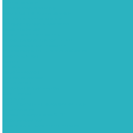
Водонагреватели
Газовые водонагреватели
Накопительные водонагреватели
Проточные водонагреватели
Воздухоотводчики и деаэраторы
Герметизация резьбы
Гидрострелки и коллектора
Гибкие подводки для воды и газа
Гидроаккумуляторы и емкости
Гидроаккумуляторы для водоснабжения
Емкости для воды
Кессоны
Погреба
Погреба - кессоны
Дренажная система
Кондиционеры
Инверторные сплит-системы
Сплит-системы
Прокладки
Трубы и фитинги из нержавеющей стали
Дымоудаление
Системы дымоудаления STOUT
Запорная арматура
Арматура для радиаторов отопления
Вентили и задвижки