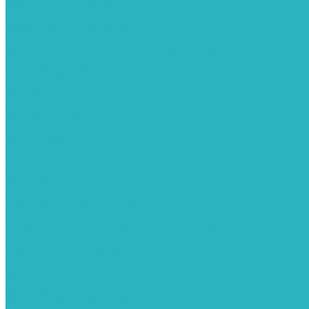
Сифоны и донные клапаны
Смесители
Стабилизаторы напряжения
Счетчики для воды и газа
Тепловентиляторы водяные, воздушные завесы
Водяные тепловентиляторы
Тепловые завесы
Теплые полы
Изоляционные покрытия для теплого пола
Коллекторные группы
Коллекторные шкафы
Тепловые насосы
Теплоноситель
Термоголовки
Терморегуляторы
Трапы
Утеплители / изоляция труб
Фитинги
Аксиальные фитинги с надвижными гильзами
Медные фитинги
Муфты ремонтные GEBO
Фильтры для воды
Картриджи для колб
Магистральные фильтры
Магнитные активаторы воды