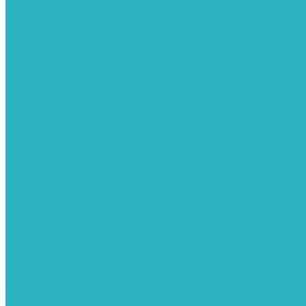
Канализация наружняя
Канализация внутренняя
Люки под плитку
Коллектора распределительные
Коллекторы LUXOR (Италия)
Коллекторы распределительные FAR (Италия)
Коллекторы распределительные ITAP (Италия)
Колонки газовые и комплектующие
Конвекторы внутрипольные
Внутрипольные конвекторы GEKON (Россия)
Внутрипольные конвекторы JAGA (Бельгия)
Внутрипольные конвекторы VARMANN (Россия)
Конвекторы напольные
Котлы отопительные и комплектующее
Газовые котлы
Газовые конденсационные котлы
Электрические котлы
Металлопластиковые трубы и фитинги
Насосные группы
Насосы и насосное оборудование
Насосы для повышения давления воды
Вибрационные насосы
Колодезные насосы
Обратные клапаны
ПНД. Трубы и фитинги