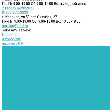
Пн-Пт:9:00-19:00
Сб:9:00-14:00
Вс: выходной день
239222594@mail.ru
8-900-372-3333
г. Карачев, ул.50 лет Октября, 27
Пн-Пт: 9:00-19:00
Сб: 9:00-18:00
Вс: 10:00-18:00
noreian@mail.ru
Заказать звонок
Корзина
0 товар(ов)
на сумму 0 ₽
Каталог товаров
Автомойки
Бойлеры косвенного нагрева
Комплектующее к бойлерам косвенного нагрева
Вентиляторы и воздуховоды
Водяные тепловентиляторы
Воздуховоды
Вытяжные вентиляторы
Водонагреватели
Газовые водонагреватели
Накопительные водонагреватели
Проточные водонагреватели
Воздухоотводчики и деаэраторы
Герметизация резьбы
Гидрострелки и коллектора