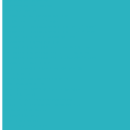
Канализация наружняя
Канализация внутренняя
Люки под плитку
Коллектора распределительные
Коллекторы LUXOR (Италия)
Коллекторы распределительные FAR (Италия)
Коллекторы распределительные ITAP (Италия)
Колонки газовые и комплектующие
Конвекторы внутрипольные
Внутрипольные конвекторы GEKON (Россия)
Внутрипольные конвекторы JAGA (Бельгия)
Внутрипольные конвекторы VARMANN (Россия)
Конвекторы напольные
Котлы отопительные и комплектующее
Газовые котлы
Газовые конденсационные котлы
Электрические котлы
Металлопластиковые трубы и фитинги
Насосные группы
Насосы и насосное оборудование
Насосы для повышения давления воды
Вибрационные насосы
Колодезные насосы
Обратные клапаны
ПНД. Трубы и фитинги