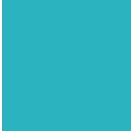
Водонагреватели
Газовые водонагреватели
Накопительные водонагреватели
Проточные водонагреватели
Воздухоотводчики и деаэраторы
Герметизация резьбы
Гидрострелки и коллектора
Гибкие подводки для воды и газа
Гидроаккумуляторы и емкости
Гидроаккумуляторы для водоснабжения
Емкости для воды
Кессоны
Погреба
Погреба - кессоны
Дренажная система
Кондиционеры
Инверторные сплит-системы
Сплит-системы
Прокладки
Трубы и фитинги из нержавеющей стали
Дымоудаление
Системы дымоудаления STOUT
Запорная арматура
Арматура для радиаторов отопления
Вентили и задвижки