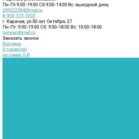
Пн-Пт:9:00-19:00
Сб:9:00-14:00
Вс: выходной день
239222594@mail.ru
8-900-372-3333
г. Карачев, ул.50 лет Октября, 27
Пн-Пт: 9:00-19:00
Сб: 9:00-18:00
Вс: 10:00-18:00
noreian@mail.ru
Заказать звонок
Корзина
0 товар(ов)
на сумму 0 ₽
Каталог товаров
Автомойки
Бойлеры косвенного нагрева
Комплектующее к бойлерам косвенного нагрева
Вентиляторы и воздуховоды
Водяные тепловентиляторы
Воздуховоды
Вытяжные вентиляторы
Водонагреватели
Газовые водонагреватели
Накопительные водонагреватели
Проточные водонагреватели
Воздухоотводчики и деаэраторы
Герметизация резьбы
Гидрострелки и коллектора