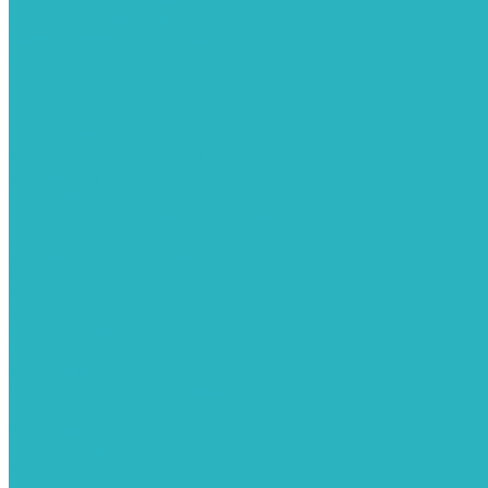
Гибкие подводки для воды и газа
Гидроаккумуляторы и емкости
Гидроаккумуляторы для водоснабжения
Емкости для воды
Кессоны
Дренажная система
Кондиционеры
Инверторные сплит-системы
Сплит-системы
Прокладки
Трубы и фитинги из нержавеющей стали
Дымоудаление
Системы дымоудаления STOUT
Запорная арматура
Арматура для радиаторов отопления
Вентили и задвижки
Клапаны электромагнитные
Инсталяции и унитазы
Инструменты
Вспомогательный инструмент
Ножницы и труборезы
Инструмент для сварки PPR
Канализация
Емкости для канализации