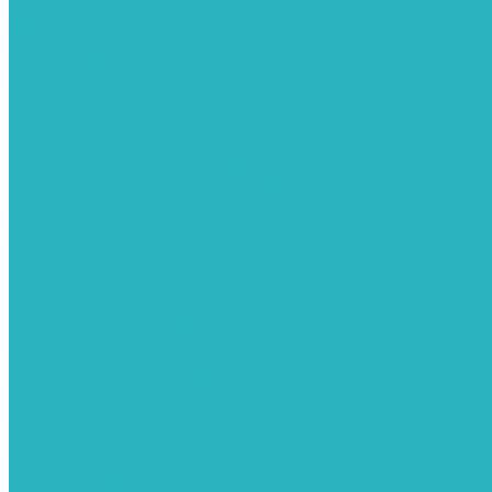
Седелки для труб ПНД
Трубы ПНД И ПВД
Фитинги для ПНД И ПВД труб TIEMME (Италия)
Полипропилен. Трубы и фитинги для водопровода и отопления
Вентили, шаровые краны
Клипсы
Коллектора
Полотенцесушители
Электрические Полотенцесушители
Комплектующее для полотенцесушителей
Полотенцесушители М-образные без полки
Радиаторы отопления
Алюминиевые радиаторы
Биметаллические радиаторы
Сопутствующие товары для радиаторов
Расширительные баки для отопления
Системы защиты от протечки
Датчики влаги GIDROLOCK
Комплекты GIDROLOCK
Краны приводные GIDROLOCK
Системы контроля давления и температуры
Балансировочные клапаны
Группы безопасности
Манометры
Сигнализаторы загазованности