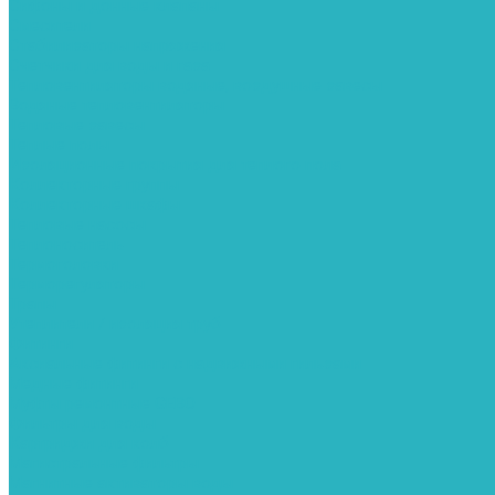
Сифоны и донные клапаны
Смесители
Стабилизаторы напряжения
Счетчики для воды и газа
Тепловентиляторы водяные, воздушные завесы
Водяные тепловентиляторы
Тепловые завесы
Теплые полы
Изоляционные покрытия для теплого пола
Коллекторные группы
Коллекторные шкафы
Тепловые насосы
Теплоноситель
Термоголовки
Терморегуляторы
Трапы
Утеплители / изоляция труб
Фитинги
Аксиальные фитинги с надвижными гильзами
Медные фитинги
Муфты ремонтные GEBO
Фильтры для воды
Картриджи для колб
Магистральные фильтры
Магнитные активаторы воды