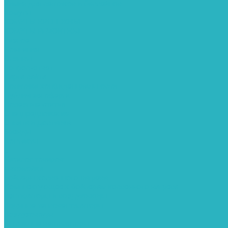
Химия для септиков и бассейнов
Хомуты
ХОМУТЫ КРЕПЕЖНЫЕ
ХОМУТЫ РЕМОНТНЫЕ
Разное
Компания
Отзывы
Вопрос-ответ
Карта сайта
Политика конфиденциальности
Публичная оферта
Полезные статьи
Спецпредложения
Оплата и доставка
Бренды
Контакты
...
Каталог товаров
Автомойки
Бойлеры косвенного нагрева
Комплектующее к бойлерам косвенного нагрева
Вентиляторы и воздуховоды
Водяные тепловентиляторы
Воздуховоды
Вытяжные вентиляторы