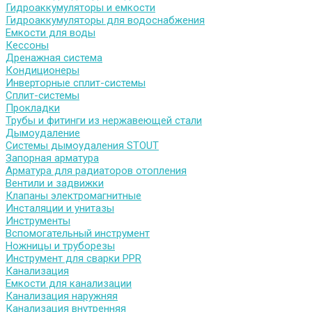
Гидроаккумуляторы и емкости
Гидроаккумуляторы для водоснабжения
Емкости для воды
Кессоны
Дренажная система
Кондиционеры
Инверторные сплит-системы
Сплит-системы
Прокладки
Трубы и фитинги из нержавеющей стали
Дымоудаление
Системы дымоудаления STOUT
Запорная арматура
Арматура для радиаторов отопления
Вентили и задвижки
Клапаны электромагнитные
Инсталяции и унитазы
Инструменты
Вспомогательный инструмент
Ножницы и труборезы
Инструмент для сварки PPR
Канализация
Емкости для канализации
Канализация наружняя
Канализация внутренняя