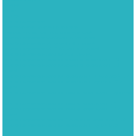
Тройник
Уголки
Фильтры
Полотенцесушители
Электрические Полотенцесушители
Комплектующее для полотенцесушителей
Полотенцесушители М-образные без полки
Полотенцесушители МП образные с полкой
Полотенцесушители МП-2 образные с полкой
Полотенцесушители лесенка ZOX КВАДРО
Полотенцесушители лесенка ломаные перекладины Л3
Полотенцесушители лесенка ломаные перекладины Л3 с
полкой
Полотенцесушители лесенка перекладины в виде скобы Л4
Полотенцесушители лесенка перекладины дуговые Л2 с
полкой
Полотенцесушители лесенка прямые перекладины групповая
Л1
Полотенцесушители лесенка прямые перекладины Л1
Полотенцесушители лесенка прямые перекладины Л1 с
полкой
Полотенцесушители лесенка Z-образные перекладины Л5
Полотенцесушители лесенка перекладины дуговые Л2
Полотенцесушители лесенка Z-образные перекладины Л5 с