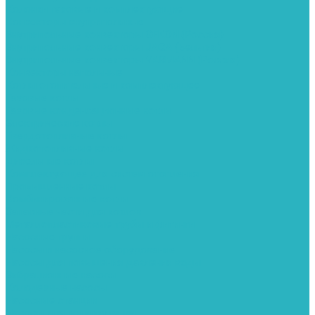
Колонки газовые и комплектующие
Конвекторы внутрипольные
Внутрипольные конвекторы GEKON (Россия)
Внутрипольные конвекторы JAGA (Бельгия)
Внутрипольные конвекторы VARMANN (Россия)
Конвекторы напольные
Котлы отопительные и комплектующее
Газовые котлы
Газовые конденсационные котлы
Электрические котлы
Твердотопливные котлы
Жидкотопливные котлы
Дизельные котлы
Комплектующее для систем отопления
Промышленные котлы
Комбинированные котлы
Запасные части для котлов
Металлопластиковые трубы и фитинги
Насосные группы
Насосы и насосное оборудование
Насосы для повышения давления воды
Вибрационные насосы
Колодезные насосы
Насосные станции
Насосы для рециркуляции