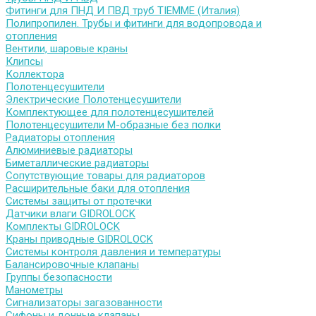
Фитинги для ПНД И ПВД труб TIEMME (Италия)
Полипропилен. Трубы и фитинги для водопровода и
отопления
Вентили, шаровые краны
Клипсы
Коллектора
Полотенцесушители
Электрические Полотенцесушители
Комплектующее для полотенцесушителей
Полотенцесушители М-образные без полки
Радиаторы отопления
Алюминиевые радиаторы
Биметаллические радиаторы
Сопутствующие товары для радиаторов
Расширительные баки для отопления
Системы защиты от протечки
Датчики влаги GIDROLOCK
Комплекты GIDROLOCK
Краны приводные GIDROLOCK
Системы контроля давления и температуры
Балансировочные клапаны
Группы безопасности
Манометры
Сигнализаторы загазованности
Сифоны и донные клапаны