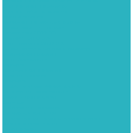
Вертикальные и дизайн радиаторы отопления
Стальные панельные радиаторы
Стальные трубчатые радиаторы
Чугунные радиаторы
Расширительные баки для отопления
Системы защиты от протечки
Датчики влаги GIDROLOCK
Комплекты GIDROLOCK
Краны приводные GIDROLOCK
Системы контроля давления и температуры
Балансировочные клапаны
Группы безопасности
Манометры
Предохранительные клапаны
Редукторы давоения
Термометры
Устройства автоматической подпитки
Сигнализаторы загазованности
Сифоны и донные клапаны
Смесители
Стабилизаторы напряжения
Счетчики для воды и газа
Тепловентиляторы водяные, воздушные завесы
Водяные тепловентиляторы
Тепловые завесы