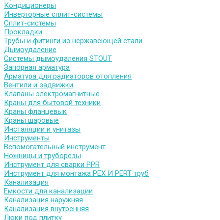
Кондиционеры
Инверторные сплит-системы
Сплит-системы
Прокладки
Трубы и фитинги из нержавеющей стали
Дымоудаление
Системы дымоудаления STOUT
Запорная арматура
Арматура для радиаторов отопления
Вентили и задвижки
Клапаны электромагнитные
Краны для бытовой техники
Краны фланцевык
Краны шаровые
Инсталяции и унитазы
Инструменты
Вспомогательный инструмент
Ножницы и труборезы
Инструмент для сварки PPR
Инструмент для монтажа PEX И PERT труб
Канализация
Емкости для канализации
Канализация наружняя
Канализация внутренняя
Люки под плитку