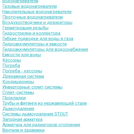
Водонагреватели
Газовые водонагреватели
Накопительные водонагреватели
Проточные водонагреватели
Воздухоотводчики и деаэраторы
Герметизация резьбы
Гидрострелки и коллектора
Гибкие подводки для воды и газа
Гидроаккумуляторы и емкости
Гидроаккумуляторы для водоснабжения
Емкости для воды
Кессоны
Погреба
Погреба - кессоны
Дренажная система
Кондиционеры
Инверторные сплит-системы
Сплит-системы
Прокладки
Трубы и фитинги из нержавеющей стали
Дымоудаление
Системы дымоудаления STOUT
Запорная арматура
Арматура для радиаторов отопления
Вентили и задвижки