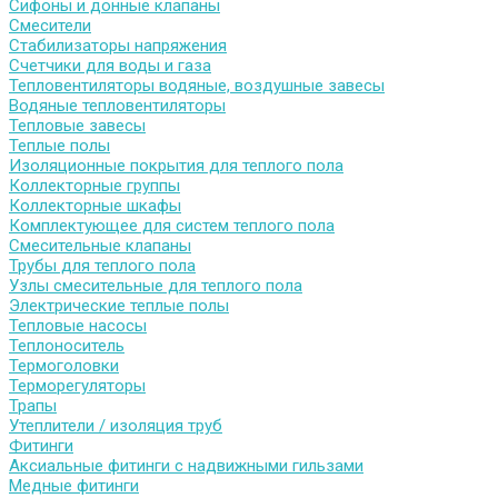
Сифоны и донные клапаны
Смесители
Стабилизаторы напряжения
Счетчики для воды и газа
Тепловентиляторы водяные, воздушные завесы
Водяные тепловентиляторы
Тепловые завесы
Теплые полы
Изоляционные покрытия для теплого пола
Коллекторные группы
Коллекторные шкафы
Комплектующее для систем теплого пола
Смесительные клапаны
Трубы для теплого пола
Узлы смесительные для теплого пола
Электрические теплые полы
Тепловые насосы
Теплоноситель
Термоголовки
Терморегуляторы
Трапы
Утеплители / изоляция труб
Фитинги
Аксиальные фитинги с надвижными гильзами
Медные фитинги