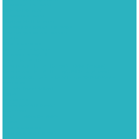
Поверхностные насосы
Санитарные насосы
Скважинные насосы
Циркуляционные насосы
Дренажные и фекальные насосы
Комплектующее для насосов
Шланги
Обратные клапаны
ПНД. Трубы и фитинги
Седелки для труб ПНД
Трубы ПНД И ПВД
Фитинги для ПНД И ПВД труб TIEMME (Италия)
Фитинги для ПНД И ПВД труб UNIDELTA (Италия)
Полипропилен. Трубы и фитинги для водопровода и
отопления
Вентили, шаровые краны
Клипсы
Коллектора
Комбинированные муфты
Крестовины
Муфты с накидной гайкой
Обводы
Обратные клапаны
Полипропиленовые трубы
Разъемные муфты