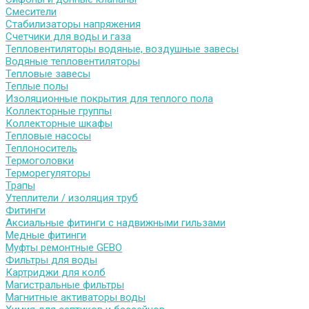
Смесители
Стабилизаторы напряжения
Счетчики для воды и газа
Тепловентиляторы водяные, воздушные завесы
Водяные тепловентиляторы
Тепловые завесы
Теплые полы
Изоляционные покрытия для теплого пола
Коллекторные группы
Коллекторные шкафы
Тепловые насосы
Теплоноситель
Термоголовки
Терморегуляторы
Трапы
Утеплители / изоляция труб
Фитинги
Аксиальные фитинги с надвижными гильзами
Медные фитинги
Муфты ремонтные GEBO
Фильтры для воды
Картриджи для колб
Магистральные фильтры
Магнитные активаторы воды