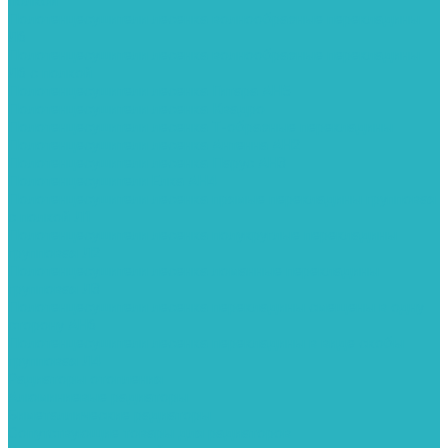
полкой
Полотенцесушители лесенка волнообразные перекладины
Л6
Полотенцесушители лесенка волнообразные перекладины
Л6 с полкой
Полотенцесушители лесенка Гитара АН5
Полотенцесушители лесенка Квадро
Полотенцесушители лесенка Т-образные перекладины
Полотенцесушители лесенка Антенна АН2
Полотенцесушители лесенка Парус АН3
Полотенцесушители Елка АН4
Полотенцесушители лесенка прямые перекладины групповая
с полкой Л1
Полотенцесушители лесенка полукруглые перекладины
групповая Л2
Полотенцесушители лесенка ломанные перекладины
групповая Л3
Полотенцесушители лесенка перекладины смещены в одну
сторону АН6
Полотенцесушители лесенка перекладины в виде скобы
групповая Л4
Радиаторы отопления
Алюминиевые радиаторы
Биметаллические радиаторы
Сопутствующие товары для радиаторов