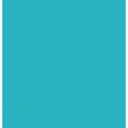
Герметизация резьбы
Гидрострелки и коллектора
Гибкие подводки для воды и газа
Гидроаккумуляторы и емкости
Гидроаккумуляторы для водоснабжения
Емкости для воды
Кессоны
Дренажная система
Кондиционеры
Инверторные сплит-системы
Сплит-системы
Прокладки
Трубы и фитинги из нержавеющей стали
Дымоудаление
Системы дымоудаления STOUT
Запорная арматура
Арматура для радиаторов отопления
Вентили и задвижки
Клапаны электромагнитные
Инсталяции и унитазы
Инструменты
Вспомогательный инструмент
Ножницы и труборезы
Инструмент для сварки PPR