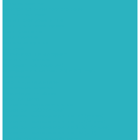
Запорная арматура
Арматура для радиаторов отопления
Вентили и задвижки
Клапаны электромагнитные
Краны для бытовой техники
Краны фланцевык
Краны шаровые
Инсталяции и унитазы
Инструменты
Вспомогательный инструмент
Ножницы и труборезы
Инструмент для сварки PPR
Инструмент для монтажа PEX И PERT труб
Канализация
Емкости для канализации
Канализация наружняя
Канализация внутренняя
Люки под плитку
Коллектора распределительные
Коллекторы LUXOR (Италия)
Коллекторы распределительные FAR (Италия)
Коллекторы распределительные ITAP (Италия)
Коллекторы распределительные STOUT (Италия)
Коллекторы распределительные TIM (КНР)
Комплектующее для коллекторов