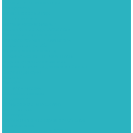
Водяные тепловентиляторы
Воздуховоды
Вытяжные вентиляторы
Водонагреватели
Газовые водонагреватели
Накопительные водонагреватели
Проточные водонагреватели
Воздухоотводчики и деаэраторы
Герметизация резьбы
Гидрострелки и коллектора
Гибкие подводки для воды и газа
Гидроаккумуляторы и емкости
Гидроаккумуляторы для водоснабжения
Емкости для воды
Кессоны
Погреба
Погреба - кессоны
Дренажная система
Кондиционеры
Инверторные сплит-системы
Сплит-системы
Прокладки
Трубы и фитинги из нержавеющей стали
Дымоудаление
Системы дымоудаления STOUT