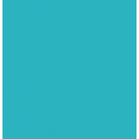
Обратные клапаны
ПНД. Трубы и фитинги
Седелки для труб ПНД
Трубы ПНД И ПВД
Фитинги для ПНД И ПВД труб TIEMME (Италия)
Полипропилен. Трубы и фитинги для водопровода и
отопления
Вентили, шаровые краны
Клипсы
Коллектора
Полотенцесушители
Электрические Полотенцесушители
Комплектующее для полотенцесушителей
Полотенцесушители М-образные без полки
Радиаторы отопления
Алюминиевые радиаторы
Биметаллические радиаторы
Сопутствующие товары для радиаторов
Расширительные баки для отопления
Системы защиты от протечки
Датчики влаги GIDROLOCK
Комплекты GIDROLOCK
Краны приводные GIDROLOCK
Системы контроля давления и температуры
Балансировочные клапаны