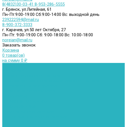
8(4832)30-03-41
8-953-286-5555
г. Брянск, ул.Литейная, 61
Пн-Пт:9:00-19:00
Сб:9:00-14:00
Вс: выходной день
239222594@mail.ru
8-900-372-3333
г. Карачев, ул.50 лет Октября, 27
Пн-Пт: 9:00-19:00
Сб: 9:00-18:00
Вс: 10:00-18:00
noreian@mail.ru
Заказать звонок
Корзина
0 товар(ов)
на сумму 0 ₽
Каталог товаров
Автомойки
Бойлеры косвенного нагрева
Комплектующее к бойлерам косвенного нагрева
Вентиляторы и воздуховоды
Водяные тепловентиляторы
Воздуховоды
Вытяжные вентиляторы
Водонагреватели
Газовые водонагреватели
Накопительные водонагреватели
Проточные водонагреватели
Воздухоотводчики и деаэраторы