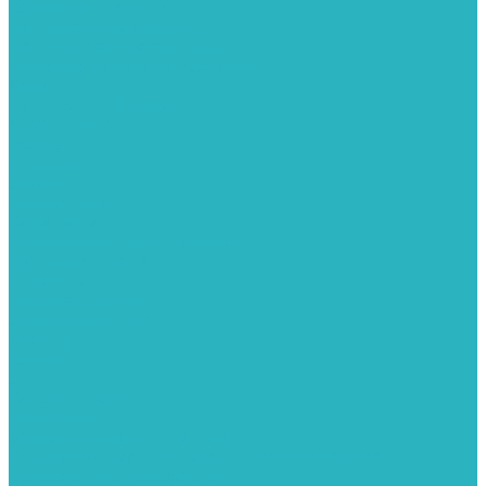
Картриджи для колб
Магистральные фильтры
Магнитные активаторы воды
Химия для септиков и бассейнов
Хомуты
ХОМУТЫ КРЕПЕЖНЫЕ
ХОМУТЫ РЕМОНТНЫЕ
Разное
Компания
Отзывы
Вопрос-ответ
Карта сайта
Политика конфиденциальности
Публичная оферта
Полезные статьи
Спецпредложения
Оплата и доставка
Бренды
Контакты
...
Каталог товаров
Автомойки
Бойлеры косвенного нагрева
Комплектующее к бойлерам косвенного нагрева
Вентиляторы и воздуховоды