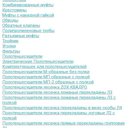
Комбинированные муфты
Крестовины
Муфты с накидной гайкой
Обводы
Обратные клапаны
Полипропиленовые трубы
Разъемные муфты
Тройник
Уголки
Фильтры
Полотенцесушители
Электрические Полотенцесушители
Комплектующее для полотенцесушителей
Полотенцесушители М-образные без полки
Полотенцесушители МП образные с полкой
Полотенцесушители МП-2 образные с полкой
Полотенцесушители лесенка ZOX КВАДРО
Полотенцесушители лесенка ломаные перекладины Л3
Полотенцесушители лесенка ломаные перекладины Л3 с
полкой
Полотенцесушители лесенка перекладины в виде скобы Л4
Полотенцесушители лесенка перекладины дуговые Л2 с
полкой
Полотенцесушители лесенка прямые перекладины групповая