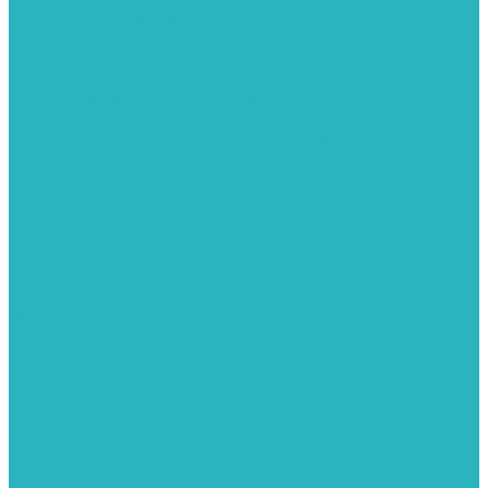
Канализация
Емкости для канализации
Канализация наружняя
Канализация внутренняя
Люки под плитку
Коллектора распределительные
Коллекторы LUXOR (Италия)
Коллекторы распределительные FAR (Италия)
Коллекторы распределительные ITAP (Италия)
Колонки газовые и комплектующие
Конвекторы внутрипольные
Внутрипольные конвекторы GEKON (Россия)
Внутрипольные конвекторы JAGA (Бельгия)
Внутрипольные конвекторы VARMANN (Россия)
Конвекторы напольные
Котлы отопительные и комплектующее
Газовые котлы
Газовые конденсационные котлы
Электрические котлы
Металлопластиковые трубы и фитинги
Насосные группы
Насосы и насосное оборудование
Насосы для повышения давления воды
Вибрационные насосы
Колодезные насосы