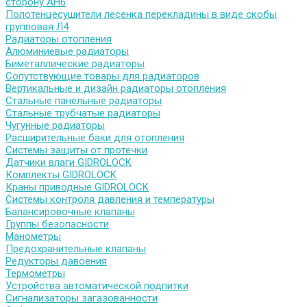
сторону АН6
Полотенцесушители лесенка перекладины в виде скобы
групповая Л4
Радиаторы отопления
Алюминиевые радиаторы
Биметаллические радиаторы
Сопутствующие товары для радиаторов
Вертикальные и дизайн радиаторы отопления
Стальные панельные радиаторы
Стальные трубчатые радиаторы
Чугунные радиаторы
Расширительные баки для отопления
Системы защиты от протечки
Датчики влаги GIDROLOCK
Комплекты GIDROLOCK
Краны приводные GIDROLOCK
Системы контроля давления и температуры
Балансировочные клапаны
Группы безопасности
Манометры
Предохранительные клапаны
Редукторы давоения
Термометры
Устройства автоматической подпитки
Сигнализаторы загазованности