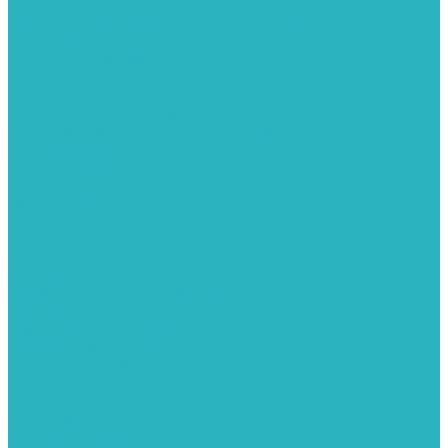
Теплые полы
Изоляционные покрытия для теплого пола
Коллекторные группы
Коллекторные шкафы
Комплектующее для систем теплого пола
Смесительные клапаны
Трубы для теплого пола
Узлы смесительные для теплого пола
Электрические теплые полы
Тепловые насосы
Теплоноситель
Термоголовки
Терморегуляторы
Трапы
Утеплители / изоляция труб
Фитинги
Аксиальные фитинги с надвижными гильзами
Медные фитинги
Муфты ремонтные GEBO
Обжимные фитинги STOUT APE
Пресс-фитинги STOUT APE
Разъемные фитинги (американки)
Резьбовые фитинги
Удлинители
Фитинги UPONOR