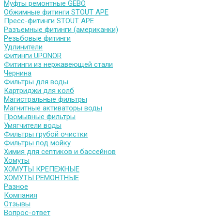
Муфты ремонтные GEBO
Обжимные фитинги STOUT APE
Пресс-фитинги STOUT APE
Разъемные фитинги (американки)
Резьбовые фитинги
Удлинители
Фитинги UPONOR
Фитинги из нержавеющей стали
Чернина
Фильтры для воды
Картриджи для колб
Магистральные фильтры
Магнитные активаторы воды
Промывные фильтры
Умягчители воды
Фильтры грубой очистки
Фильтры под мойку
Химия для септиков и бассейнов
Хомуты
ХОМУТЫ КРЕПЕЖНЫЕ
ХОМУТЫ РЕМОНТНЫЕ
Разное
Компания
Отзывы
Вопрос-ответ