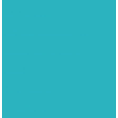
Группы безопасности
Манометры
Сигнализаторы загазованности
Сифоны и донные клапаны
Смесители
Стабилизаторы напряжения
Счетчики для воды и газа
Тепловентиляторы водяные, воздушные завесы
Водяные тепловентиляторы
Тепловые завесы
Теплые полы
Изоляционные покрытия для теплого пола
Коллекторные группы
Коллекторные шкафы
Тепловые насосы
Теплоноситель
Термоголовки
Терморегуляторы
Трапы
Утеплители / изоляция труб
Фитинги
Аксиальные фитинги с надвижными гильзами
Медные фитинги
Муфты ремонтные GEBO
Фильтры для воды