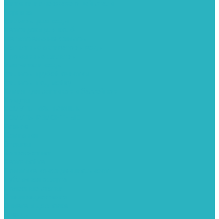
Фитинги из нержавеющей стали
Чернина
Фильтры для воды
Картриджи для колб
Магистральные фильтры
Магнитные активаторы воды
Промывные фильтры
Умягчители воды
Фильтры грубой очистки
Фильтры под мойку
Химия для септиков и бассейнов
Хомуты
ХОМУТЫ КРЕПЕЖНЫЕ
ХОМУТЫ РЕМОНТНЫЕ
Разное
Компания
Отзывы
Вопрос-ответ
Карта сайта
Политика конфиденциальности
Публичная оферта
Полезные статьи
Спецпредложения
Оплата и доставка
Бренды