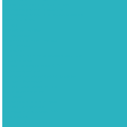
Гибкие подводки для воды и газа
Гидроаккумуляторы и емкости
Гидроаккумуляторы для водоснабжения
Емкости для воды
Кессоны
Дренажная система
Кондиционеры
Инверторные сплит-системы
Сплит-системы
Прокладки
Трубы и фитинги из нержавеющей стали
Дымоудаление
Системы дымоудаления STOUT
Запорная арматура
Арматура для радиаторов отопления
Вентили и задвижки
Клапаны электромагнитные
Инсталяции и унитазы
Инструменты
Вспомогательный инструмент
Ножницы и труборезы
Инструмент для сварки PPR
Канализация
Емкости для канализации