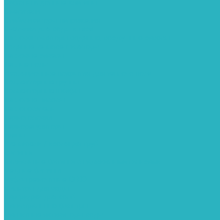
Сифоны и донные клапаны
Смесители
Стабилизаторы напряжения
Счетчики для воды и газа
Тепловентиляторы водяные, воздушные завесы
Водяные тепловентиляторы
Тепловые завесы
Теплые полы
Изоляционные покрытия для теплого пола
Коллекторные группы
Коллекторные шкафы
Тепловые насосы
Теплоноситель
Термоголовки
Терморегуляторы
Трапы
Утеплители / изоляция труб
Фитинги
Аксиальные фитинги с надвижными гильзами
Медные фитинги
Муфты ремонтные GEBO
Фильтры для воды
Картриджи для колб
Магистральные фильтры
Магнитные активаторы воды