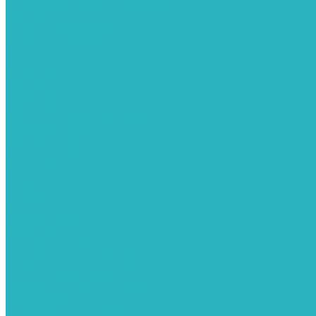
Химия для септиков и бассейнов
Хомуты
ХОМУТЫ КРЕПЕЖНЫЕ
ХОМУТЫ РЕМОНТНЫЕ
Разное
Компания
Отзывы
Вопрос-ответ
Карта сайта
Политика конфиденциальности
Публичная оферта
Полезные статьи
Спецпредложения
Оплата и доставка
Бренды
Контакты
...
Каталог товаров
Автомойки
Бойлеры косвенного нагрева
Комплектующее к бойлерам косвенного нагрева
Вентиляторы и воздуховоды
Водяные тепловентиляторы
Воздуховоды
Вытяжные вентиляторы