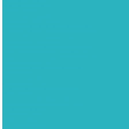
Канализация наружняя
Канализация внутренняя
Люки под плитку
Коллектора распределительные
Коллекторы LUXOR (Италия)
Коллекторы распределительные FAR (Италия)
Коллекторы распределительные ITAP (Италия)
Колонки газовые и комплектующие
Конвекторы внутрипольные
Внутрипольные конвекторы GEKON (Россия)
Внутрипольные конвекторы JAGA (Бельгия)
Внутрипольные конвекторы VARMANN (Россия)
Конвекторы напольные
Котлы отопительные и комплектующее
Газовые котлы
Газовые конденсационные котлы
Электрические котлы
Металлопластиковые трубы и фитинги
Насосные группы
Насосы и насосное оборудование
Насосы для повышения давления воды
Вибрационные насосы
Колодезные насосы
Обратные клапаны
ПНД. Трубы и фитинги