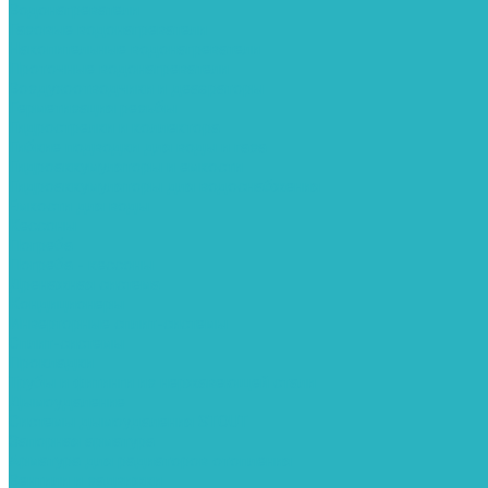
Водонагреватели
Газовые водонагреватели
Накопительные водонагреватели
Проточные водонагреватели
Воздухоотводчики и деаэраторы
Герметизация резьбы
Гидрострелки и коллектора
Гибкие подводки для воды и газа
Гидроаккумуляторы и емкости
Гидроаккумуляторы для водоснабжения
Емкости для воды
Кессоны
Погреба
Погреба - кессоны
Дренажная система
Кондиционеры
Инверторные сплит-системы
Сплит-системы
Прокладки
Трубы и фитинги из нержавеющей стали
Дымоудаление
Системы дымоудаления STOUT
Запорная арматура
Арматура для радиаторов отопления
Вентили и задвижки