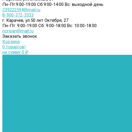
Пн-Пт:9:00-19:00
Сб:9:00-14:00
Вс: выходной день
239222594@mail.ru
8-900-372-3333
г. Карачев, ул.50 лет Октября, 27
Пн-Пт: 9:00-19:00
Сб: 9:00-18:00
Вс: 10:00-18:00
noreian@mail.ru
Заказать звонок
Корзина
0 товар(ов)
на сумму 0 ₽
Каталог товаров
Автомойки
Бойлеры косвенного нагрева
Комплектующее к бойлерам косвенного нагрева
Вентиляторы и воздуховоды
Водяные тепловентиляторы
Воздуховоды
Вытяжные вентиляторы
Водонагреватели
Газовые водонагреватели
Накопительные водонагреватели
Проточные водонагреватели
Воздухоотводчики и деаэраторы
Герметизация резьбы
Гидрострелки и коллектора