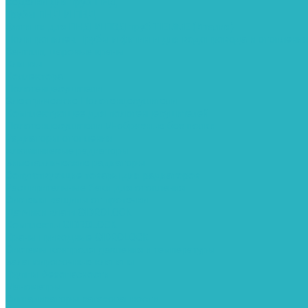
Седелки для труб ПНД
Трубы ПНД И ПВД
Фитинги для ПНД И ПВД труб TIEMME (Италия)
Полипропилен. Трубы и фитинги для водопровода и отопления
Вентили, шаровые краны
Клипсы
Коллектора
Полотенцесушители
Электрические Полотенцесушители
Комплектующее для полотенцесушителей
Полотенцесушители М-образные без полки
Радиаторы отопления
Алюминиевые радиаторы
Биметаллические радиаторы
Сопутствующие товары для радиаторов
Расширительные баки для отопления
Системы защиты от протечки
Датчики влаги GIDROLOCK
Комплекты GIDROLOCK
Краны приводные GIDROLOCK
Системы контроля давления и температуры
Балансировочные клапаны
Группы безопасности
Манометры
Сигнализаторы загазованности