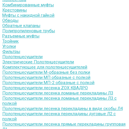
Комбинированные муфты
Крестовины
Муфты с накидной гайкой
Обводы
Обратные клапаны
Полипропиленовые трубы
Разъемные муфты
Тройник
Уголки
Фильтры
Полотенцесушители
Электрические Полотенцесушители
Комплектующее для полотенцесушителей
Полотенцесушители М-образные без полки
Полотенцесушители МП образные с полкой
Полотенцесушители МП-2 образные с полкой
Полотенцесушители лесенка ZOX КВАДРО
Полотенцесушители лесенка ломаные перекладины Л3
Полотенцесушители лесенка ломаные перекладины Л3 с
полкой
Полотенцесушители лесенка перекладины в виде скобы Л4
Полотенцесушители лесенка перекладины дуговые Л2 с
полкой
Полотенцесушители лесенка прямые перекладины групповая