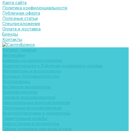
Карта сайта
Политика конфиденциальности
Публичная оферта
Полезные статьи
Спецпредложения
Оплата и доставка
Бренды
Контакты
Каталог товаров
Автомойки
Бойлеры косвенного нагрева
Комплектующее к бойлерам косвенного нагрева
Вентиляторы и воздуховоды
Водяные тепловентиляторы
Воздуховоды
Вытяжные вентиляторы
Водонагреватели
Газовые водонагреватели
Накопительные водонагреватели
Проточные водонагреватели
Воздухоотводчики и деаэраторы
Герметизация резьбы
Гидрострелки и коллектора
Гибкие подводки для воды и газа