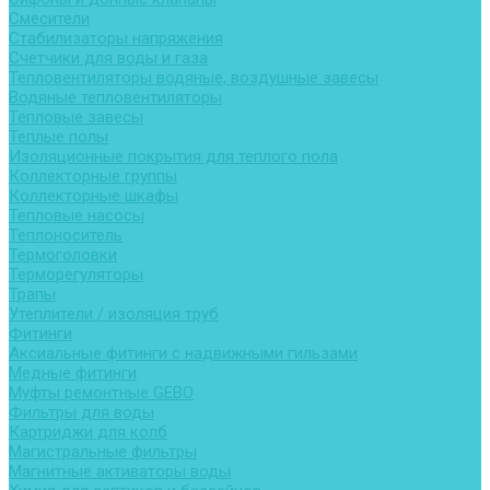
Смесители
Стабилизаторы напряжения
Счетчики для воды и газа
Тепловентиляторы водяные, воздушные завесы
Водяные тепловентиляторы
Тепловые завесы
Теплые полы
Изоляционные покрытия для теплого пола
Коллекторные группы
Коллекторные шкафы
Тепловые насосы
Теплоноситель
Термоголовки
Терморегуляторы
Трапы
Утеплители / изоляция труб
Фитинги
Аксиальные фитинги с надвижными гильзами
Медные фитинги
Муфты ремонтные GEBO
Фильтры для воды
Картриджи для колб
Магистральные фильтры
Магнитные активаторы воды