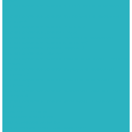
полкой
Полотенцесушители лесенка волнообразные перекладины
Л6
Полотенцесушители лесенка волнообразные перекладины
Л6 с полкой
Полотенцесушители лесенка Гитара АН5
Полотенцесушители лесенка Квадро
Полотенцесушители лесенка Т-образные перекладины
Полотенцесушители лесенка Антенна АН2
Полотенцесушители лесенка Парус АН3
Полотенцесушители Елка АН4
Полотенцесушители лесенка прямые перекладины групповая
с полкой Л1
Полотенцесушители лесенка полукруглые перекладины
групповая Л2
Полотенцесушители лесенка ломанные перекладины
групповая Л3
Полотенцесушители лесенка перекладины смещены в одну
сторону АН6
Полотенцесушители лесенка перекладины в виде скобы
групповая Л4
Радиаторы отопления
Алюминиевые радиаторы
Биметаллические радиаторы
Сопутствующие товары для радиаторов