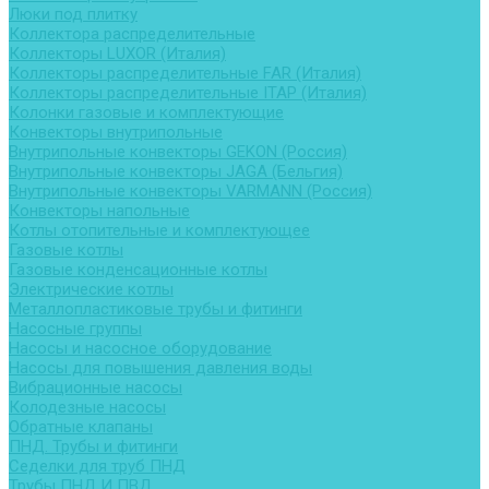
Люки под плитку
Коллектора распределительные
Коллекторы LUXOR (Италия)
Коллекторы распределительные FAR (Италия)
Коллекторы распределительные ITAP (Италия)
Колонки газовые и комплектующие
Конвекторы внутрипольные
Внутрипольные конвекторы GEKON (Россия)
Внутрипольные конвекторы JAGA (Бельгия)
Внутрипольные конвекторы VARMANN (Россия)
Конвекторы напольные
Котлы отопительные и комплектующее
Газовые котлы
Газовые конденсационные котлы
Электрические котлы
Металлопластиковые трубы и фитинги
Насосные группы
Насосы и насосное оборудование
Насосы для повышения давления воды
Вибрационные насосы
Колодезные насосы
Обратные клапаны
ПНД. Трубы и фитинги
Седелки для труб ПНД
Трубы ПНД И ПВД