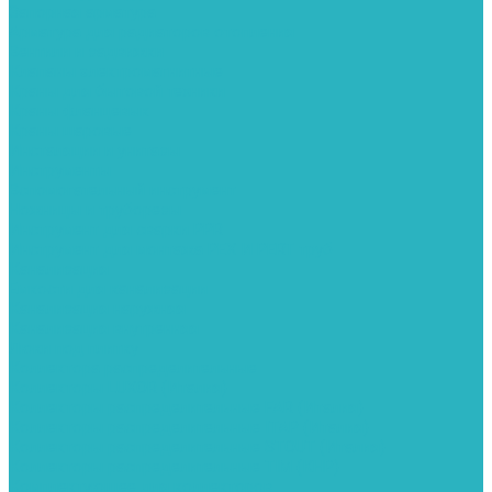
Запорная арматура
Арматура для радиаторов отопления
Вентили и задвижки
Клапаны электромагнитные
Краны для бытовой техники
Краны фланцевык
Краны шаровые
Инсталяции и унитазы
Инструменты
Вспомогательный инструмент
Ножницы и труборезы
Инструмент для сварки PPR
Инструмент для монтажа PEX И PERT труб
Канализация
Емкости для канализации
Канализация наружняя
Канализация внутренняя
Люки под плитку
Коллектора распределительные
Коллекторы LUXOR (Италия)
Коллекторы распределительные FAR (Италия)
Коллекторы распределительные ITAP (Италия)
Коллекторы распределительные STOUT (Италия)
Коллекторы распределительные TIM (КНР)
Комплектующее для коллекторов