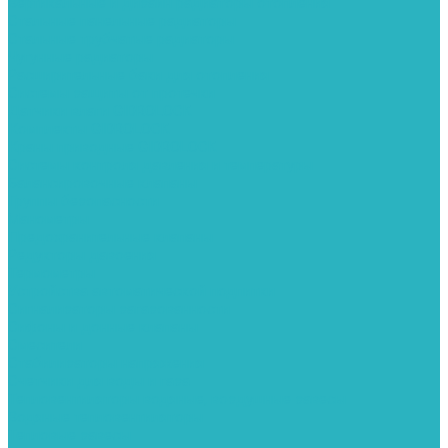
Вертикальные и дизайн радиаторы отопления
Стальные панельные радиаторы
Стальные трубчатые радиаторы
Чугунные радиаторы
Расширительные баки для отопления
Системы защиты от протечки
Датчики влаги GIDROLOCK
Комплекты GIDROLOCK
Краны приводные GIDROLOCK
Системы контроля давления и температуры
Балансировочные клапаны
Группы безопасности
Манометры
Предохранительные клапаны
Редукторы давоения
Термометры
Устройства автоматической подпитки
Сигнализаторы загазованности
Сифоны и донные клапаны
Смесители
Стабилизаторы напряжения
Счетчики для воды и газа
Тепловентиляторы водяные, воздушные завесы
Водяные тепловентиляторы
Тепловые завесы