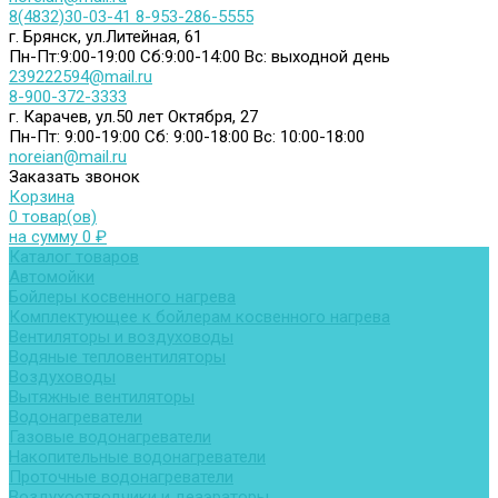
8(4832)30-03-41
8-953-286-5555
г. Брянск, ул.Литейная, 61
Пн-Пт:9:00-19:00
Сб:9:00-14:00
Вс: выходной день
239222594@mail.ru
8-900-372-3333
г. Карачев, ул.50 лет Октября, 27
Пн-Пт: 9:00-19:00
Сб: 9:00-18:00
Вс: 10:00-18:00
noreian@mail.ru
Заказать звонок
Корзина
0 товар(ов)
на сумму 0 ₽
Каталог товаров
Автомойки
Бойлеры косвенного нагрева
Комплектующее к бойлерам косвенного нагрева
Вентиляторы и воздуховоды
Водяные тепловентиляторы
Воздуховоды
Вытяжные вентиляторы
Водонагреватели
Газовые водонагреватели
Накопительные водонагреватели
Проточные водонагреватели
Воздухоотводчики и деаэраторы