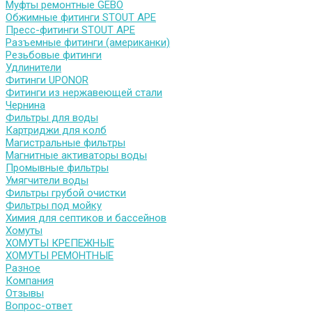
Муфты ремонтные GEBO
Обжимные фитинги STOUT APE
Пресс-фитинги STOUT APE
Разъемные фитинги (американки)
Резьбовые фитинги
Удлинители
Фитинги UPONOR
Фитинги из нержавеющей стали
Чернина
Фильтры для воды
Картриджи для колб
Магистральные фильтры
Магнитные активаторы воды
Промывные фильтры
Умягчители воды
Фильтры грубой очистки
Фильтры под мойку
Химия для септиков и бассейнов
Хомуты
ХОМУТЫ КРЕПЕЖНЫЕ
ХОМУТЫ РЕМОНТНЫЕ
Разное
Компания
Отзывы
Вопрос-ответ