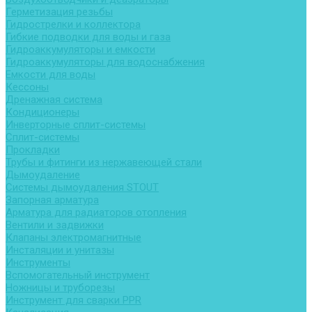
Герметизация резьбы
Гидрострелки и коллектора
Гибкие подводки для воды и газа
Гидроаккумуляторы и емкости
Гидроаккумуляторы для водоснабжения
Емкости для воды
Кессоны
Дренажная система
Кондиционеры
Инверторные сплит-системы
Сплит-системы
Прокладки
Трубы и фитинги из нержавеющей стали
Дымоудаление
Системы дымоудаления STOUT
Запорная арматура
Арматура для радиаторов отопления
Вентили и задвижки
Клапаны электромагнитные
Инсталяции и унитазы
Инструменты
Вспомогательный инструмент
Ножницы и труборезы
Инструмент для сварки PPR