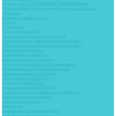
Фитинги для ПНД И ПВД труб TIEMME (Италия)
Полипропилен. Трубы и фитинги для водопровода и
отопления
Вентили, шаровые краны
Клипсы
Коллектора
Полотенцесушители
Электрические Полотенцесушители
Комплектующее для полотенцесушителей
Полотенцесушители М-образные без полки
Радиаторы отопления
Алюминиевые радиаторы
Биметаллические радиаторы
Сопутствующие товары для радиаторов
Расширительные баки для отопления
Системы защиты от протечки
Датчики влаги GIDROLOCK
Комплекты GIDROLOCK
Краны приводные GIDROLOCK
Системы контроля давления и температуры
Балансировочные клапаны
Группы безопасности
Манометры
Сигнализаторы загазованности
Сифоны и донные клапаны