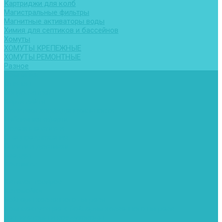
Картриджи для колб
Магистральные фильтры
Магнитные активаторы воды
Химия для септиков и бассейнов
Хомуты
ХОМУТЫ КРЕПЕЖНЫЕ
ХОМУТЫ РЕМОНТНЫЕ
Разное
Компания
Отзывы
Вопрос-ответ
Карта сайта
Политика конфиденциальности
Публичная оферта
Полезные статьи
Спецпредложения
Оплата и доставка
Бренды
Контакты
...
Каталог товаров
Автомойки
Бойлеры косвенного нагрева
Комплектующее к бойлерам косвенного нагрева
Вентиляторы и воздуховоды