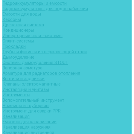
Гидроаккумуляторы и емкости
Гидроаккумуляторы для водоснабжения
Емкости для воды
Кессоны
Дренажная система
Кондиционеры
Инверторные сплит-системы
Сплит-системы
Прокладки
Трубы и фитинги из нержавеющей стали
Дымоудаление
Системы дымоудаления STOUT
Запорная арматура
Арматура для радиаторов отопления
Вентили и задвижки
Клапаны электромагнитные
Инсталяции и унитазы
Инструменты
Вспомогательный инструмент
Ножницы и труборезы
Инструмент для сварки PPR
Канализация
Емкости для канализации
Канализация наружняя
Канализация внутренняя