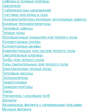
Сифоны и донные клапаны
Смесители
Стабилизаторы напряжения
Счетчики для воды и газа
Тепловентиляторы водяные, воздушные завесы
Водяные тепловентиляторы
Тепловые завесы
Теплые полы
Изоляционные покрытия для теплого пола
Коллекторные группы
Коллекторные шкафы
Комплектующее для систем теплого пола
Смесительные клапаны
Трубы для теплого пола
Узлы смесительные для теплого пола
Электрические теплые полы
Тепловые насосы
Теплоноситель
Термоголовки
Терморегуляторы
Трапы
Утеплители / изоляция труб
Фитинги
Аксиальные фитинги с надвижными гильзами
Медные фитинги