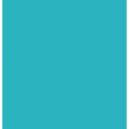
Колонки газовые и комплектующие
Конвекторы внутрипольные
Внутрипольные конвекторы GEKON (Россия)
Внутрипольные конвекторы JAGA (Бельгия)
Внутрипольные конвекторы VARMANN (Россия)
Конвекторы напольные
Котлы отопительные и комплектующее
Газовые котлы
Газовые конденсационные котлы
Электрические котлы
Твердотопливные котлы
Жидкотопливные котлы
Дизельные котлы
Комплектующее для систем отопления
Промышленные котлы
Комбинированные котлы
Запасные части для котлов
Металлопластиковые трубы и фитинги
Насосные группы
Насосы и насосное оборудование
Насосы для повышения давления воды
Вибрационные насосы
Колодезные насосы
Насосные станции
Насосы для рециркуляции