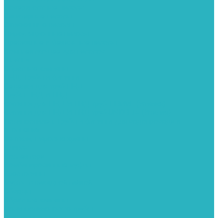
Поверхностные насосы
Санитарные насосы
Скважинные насосы
Циркуляционные насосы
Дренажные и фекальные насосы
Комплектующее для насосов
Шланги
Обратные клапаны
ПНД. Трубы и фитинги
Седелки для труб ПНД
Трубы ПНД И ПВД
Фитинги для ПНД И ПВД труб TIEMME (Италия)
Фитинги для ПНД И ПВД труб UNIDELTA (Италия)
Полипропилен. Трубы и фитинги для водопровода и
отопления
Вентили, шаровые краны
Клипсы
Коллектора
Комбинированные муфты
Крестовины
Муфты с накидной гайкой
Обводы
Обратные клапаны
Полипропиленовые трубы
Разъемные муфты