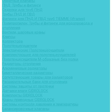
Обратные клапаны
ПНД. Трубы и фитинги
Седелки для труб ПНД
Трубы ПНД И ПВД
Фитинги для ПНД И ПВД труб TIEMME (Италия)
Полипропилен. Трубы и фитинги для водопровода и
отопления
Вентили, шаровые краны
Клипсы
Коллектора
Полотенцесушители
Электрические Полотенцесушители
Комплектующее для полотенцесушителей
Полотенцесушители М-образные без полки
Радиаторы отопления
Алюминиевые радиаторы
Биметаллические радиаторы
Сопутствующие товары для радиаторов
Расширительные баки для отопления
Системы защиты от протечки
Датчики влаги GIDROLOCK
Комплекты GIDROLOCK
Краны приводные GIDROLOCK
Системы контроля давления и температуры
Балансировочные клапаны