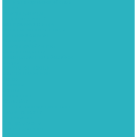
Фитинги из нержавеющей стали
Чернина
Фильтры для воды
Картриджи для колб
Магистральные фильтры
Магнитные активаторы воды
Промывные фильтры
Умягчители воды
Фильтры грубой очистки
Фильтры под мойку
Химия для септиков и бассейнов
Хомуты
ХОМУТЫ КРЕПЕЖНЫЕ
ХОМУТЫ РЕМОНТНЫЕ
Разное
Компания
Отзывы
Вопрос-ответ
Карта сайта
Политика конфиденциальности
Публичная оферта
Полезные статьи
Спецпредложения
Оплата и доставка
Бренды