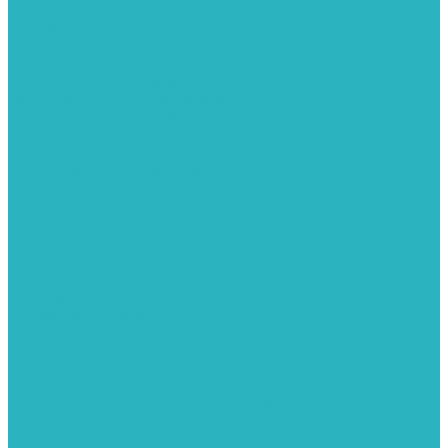
Водяные тепловентиляторы
Воздуховоды
Вытяжные вентиляторы
Водонагреватели
Газовые водонагреватели
Накопительные водонагреватели
Проточные водонагреватели
Воздухоотводчики и деаэраторы
Герметизация резьбы
Гидрострелки и коллектора
Гибкие подводки для воды и газа
Гидроаккумуляторы и емкости
Гидроаккумуляторы для водоснабжения
Емкости для воды
Кессоны
Погреба
Погреба - кессоны
Дренажная система
Кондиционеры
Инверторные сплит-системы
Сплит-системы
Прокладки
Трубы и фитинги из нержавеющей стали
Дымоудаление
Системы дымоудаления STOUT