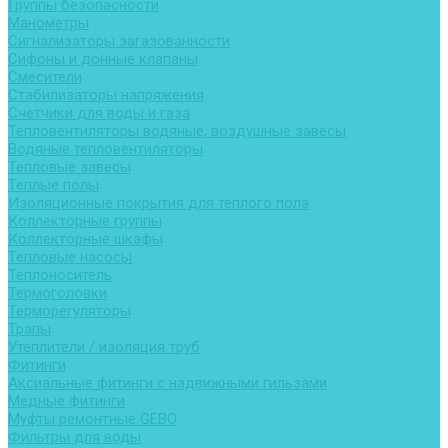
Группы безопасности
Манометры
Сигнализаторы загазованности
Сифоны и донные клапаны
Смесители
Стабилизаторы напряжения
Счетчики для воды и газа
Тепловентиляторы водяные, воздушные завесы
Водяные тепловентиляторы
Тепловые завесы
Теплые полы
Изоляционные покрытия для теплого пола
Коллекторные группы
Коллекторные шкафы
Тепловые насосы
Теплоноситель
Термоголовки
Терморегуляторы
Трапы
Утеплители / изоляция труб
Фитинги
Аксиальные фитинги с надвижными гильзами
Медные фитинги
Муфты ремонтные GEBO
Фильтры для воды