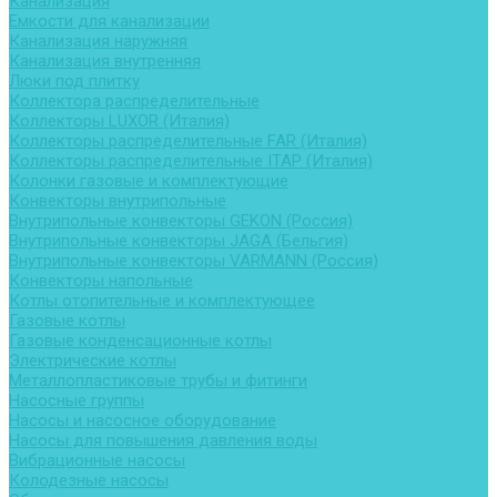
Канализация
Емкости для канализации
Канализация наружняя
Канализация внутренняя
Люки под плитку
Коллектора распределительные
Коллекторы LUXOR (Италия)
Коллекторы распределительные FAR (Италия)
Коллекторы распределительные ITAP (Италия)
Колонки газовые и комплектующие
Конвекторы внутрипольные
Внутрипольные конвекторы GEKON (Россия)
Внутрипольные конвекторы JAGA (Бельгия)
Внутрипольные конвекторы VARMANN (Россия)
Конвекторы напольные
Котлы отопительные и комплектующее
Газовые котлы
Газовые конденсационные котлы
Электрические котлы
Металлопластиковые трубы и фитинги
Насосные группы
Насосы и насосное оборудование
Насосы для повышения давления воды
Вибрационные насосы
Колодезные насосы