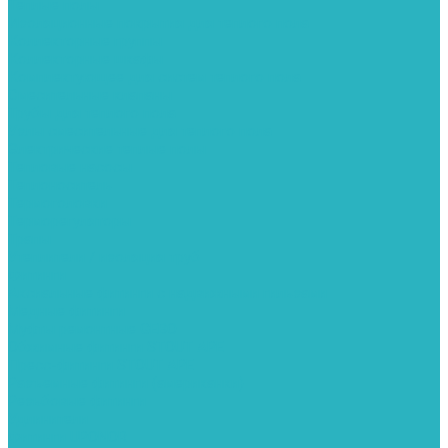
Теплые полы
Изоляционные покрытия для теплого пола
Коллекторные группы
Коллекторные шкафы
Комплектующее для систем теплого пола
Смесительные клапаны
Трубы для теплого пола
Узлы смесительные для теплого пола
Электрические теплые полы
Тепловые насосы
Теплоноситель
Термоголовки
Терморегуляторы
Трапы
Утеплители / изоляция труб
Фитинги
Аксиальные фитинги с надвижными гильзами
Медные фитинги
Муфты ремонтные GEBO
Обжимные фитинги STOUT APE
Пресс-фитинги STOUT APE
Разъемные фитинги (американки)
Резьбовые фитинги
Удлинители
Фитинги UPONOR