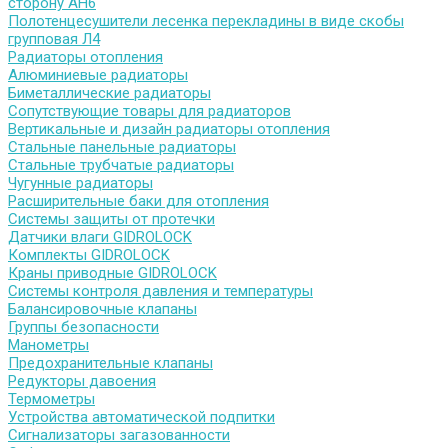
сторону АН6
Полотенцесушители лесенка перекладины в виде скобы
групповая Л4
Радиаторы отопления
Алюминиевые радиаторы
Биметаллические радиаторы
Сопутствующие товары для радиаторов
Вертикальные и дизайн радиаторы отопления
Стальные панельные радиаторы
Стальные трубчатые радиаторы
Чугунные радиаторы
Расширительные баки для отопления
Системы защиты от протечки
Датчики влаги GIDROLOCK
Комплекты GIDROLOCK
Краны приводные GIDROLOCK
Системы контроля давления и температуры
Балансировочные клапаны
Группы безопасности
Манометры
Предохранительные клапаны
Редукторы давоения
Термометры
Устройства автоматической подпитки
Сигнализаторы загазованности