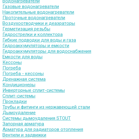
Водонагреватели
Газовые водонагреватели
Накопительные водонагреватели
Проточные водонагреватели
Воздухоотводчики и деаэраторы
Герметизация резьбы
Гидрострелки и коллектора
Гибкие подводки для воды и газа
Гидроаккумуляторы и емкости
Гидроаккумуляторы для водоснабжения
Емкости для воды
Кессоны
Погреба
Погреба - кессоны
Дренажная система
Кондиционеры
Инверторные сплит-системы
Сплит-системы
Прокладки
Трубы и фитинги из нержавеющей стали
Дымоудаление
Системы дымоудаления STOUT
Запорная арматура
Арматура для радиаторов отопления
Вентили и задвижки