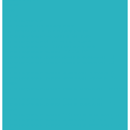
Тройник
Уголки
Фильтры
Полотенцесушители
Электрические Полотенцесушители
Комплектующее для полотенцесушителей
Полотенцесушители М-образные без полки
Полотенцесушители МП образные с полкой
Полотенцесушители МП-2 образные с полкой
Полотенцесушители лесенка ZOX КВАДРО
Полотенцесушители лесенка ломаные перекладины Л3
Полотенцесушители лесенка ломаные перекладины Л3 с
полкой
Полотенцесушители лесенка перекладины в виде скобы Л4
Полотенцесушители лесенка перекладины дуговые Л2 с
полкой
Полотенцесушители лесенка прямые перекладины групповая
Л1
Полотенцесушители лесенка прямые перекладины Л1
Полотенцесушители лесенка прямые перекладины Л1 с
полкой
Полотенцесушители лесенка Z-образные перекладины Л5
Полотенцесушители лесенка перекладины дуговые Л2
Полотенцесушители лесенка Z-образные перекладины Л5 с