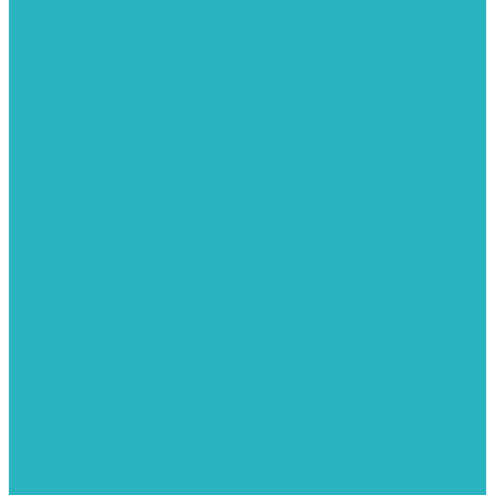
Теплые полы
Изоляционные покрытия для теплого пола
Коллекторные группы
Коллекторные шкафы
Комплектующее для систем теплого пола
Смесительные клапаны
Трубы для теплого пола
Узлы смесительные для теплого пола
Электрические теплые полы
Тепловые насосы
Теплоноситель
Термоголовки
Терморегуляторы
Трапы
Утеплители / изоляция труб
Фитинги
Аксиальные фитинги с надвижными гильзами
Медные фитинги
Муфты ремонтные GEBO
Обжимные фитинги STOUT APE
Пресс-фитинги STOUT APE
Разъемные фитинги (американки)
Резьбовые фитинги
Удлинители
Фитинги UPONOR