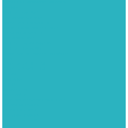
Фитинги из нержавеющей стали
Чернина
Фильтры для воды
Картриджи для колб
Магистральные фильтры
Магнитные активаторы воды
Промывные фильтры
Умягчители воды
Фильтры грубой очистки
Фильтры под мойку
Химия для септиков и бассейнов
Хомуты
ХОМУТЫ КРЕПЕЖНЫЕ
ХОМУТЫ РЕМОНТНЫЕ
Разное
Компания
Отзывы
Вопрос-ответ
Карта сайта
Политика конфиденциальности
Публичная оферта
Полезные статьи
Спецпредложения
Оплата и доставка
Бренды