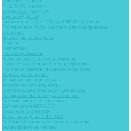
Обратные клапаны
ПНД. Трубы и фитинги
Седелки для труб ПНД
Трубы ПНД И ПВД
Фитинги для ПНД И ПВД труб TIEMME (Италия)
Полипропилен. Трубы и фитинги для водопровода и
отопления
Вентили, шаровые краны
Клипсы
Коллектора
Полотенцесушители
Электрические Полотенцесушители
Комплектующее для полотенцесушителей
Полотенцесушители М-образные без полки
Радиаторы отопления
Алюминиевые радиаторы
Биметаллические радиаторы
Сопутствующие товары для радиаторов
Расширительные баки для отопления
Системы защиты от протечки
Датчики влаги GIDROLOCK
Комплекты GIDROLOCK
Краны приводные GIDROLOCK
Системы контроля давления и температуры
Балансировочные клапаны