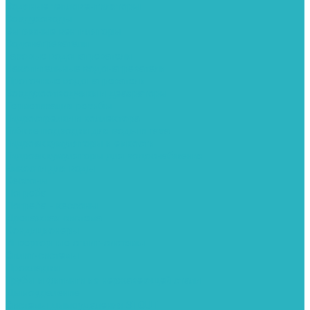
Водяные тепловентиляторы
Воздуховоды
Вытяжные вентиляторы
Водонагреватели
Газовые водонагреватели
Накопительные водонагреватели
Проточные водонагреватели
Воздухоотводчики и деаэраторы
Герметизация резьбы
Гидрострелки и коллектора
Гибкие подводки для воды и газа
Гидроаккумуляторы и емкости
Гидроаккумуляторы для водоснабжения
Емкости для воды
Кессоны
Погреба
Погреба - кессоны
Дренажная система
Кондиционеры
Инверторные сплит-системы
Сплит-системы
Прокладки
Трубы и фитинги из нержавеющей стали
Дымоудаление
Системы дымоудаления STOUT