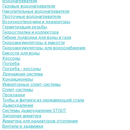
Водонагреватели
Газовые водонагреватели
Накопительные водонагреватели
Проточные водонагреватели
Воздухоотводчики и деаэраторы
Герметизация резьбы
Гидрострелки и коллектора
Гибкие подводки для воды и газа
Гидроаккумуляторы и емкости
Гидроаккумуляторы для водоснабжения
Емкости для воды
Кессоны
Погреба
Погреба - кессоны
Дренажная система
Кондиционеры
Инверторные сплит-системы
Сплит-системы
Прокладки
Трубы и фитинги из нержавеющей стали
Дымоудаление
Системы дымоудаления STOUT
Запорная арматура
Арматура для радиаторов отопления
Вентили и задвижки