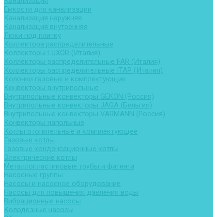
Канализация
Емкости для канализации
Канализация наружняя
Канализация внутренняя
Люки под плитку
Коллектора распределительные
Коллекторы LUXOR (Италия)
Коллекторы распределительные FAR (Италия)
Коллекторы распределительные ITAP (Италия)
Колонки газовые и комплектующие
Конвекторы внутрипольные
Внутрипольные конвекторы GEKON (Россия)
Внутрипольные конвекторы JAGA (Бельгия)
Внутрипольные конвекторы VARMANN (Россия)
Конвекторы напольные
Котлы отопительные и комплектующее
Газовые котлы
Газовые конденсационные котлы
Электрические котлы
Металлопластиковые трубы и фитинги
Насосные группы
Насосы и насосное оборудование
Насосы для повышения давления воды
Вибрационные насосы
Колодезные насосы