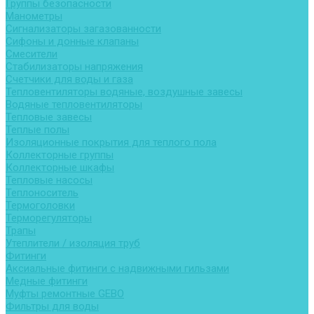
Группы безопасности
Манометры
Сигнализаторы загазованности
Сифоны и донные клапаны
Смесители
Стабилизаторы напряжения
Счетчики для воды и газа
Тепловентиляторы водяные, воздушные завесы
Водяные тепловентиляторы
Тепловые завесы
Теплые полы
Изоляционные покрытия для теплого пола
Коллекторные группы
Коллекторные шкафы
Тепловые насосы
Теплоноситель
Термоголовки
Терморегуляторы
Трапы
Утеплители / изоляция труб
Фитинги
Аксиальные фитинги с надвижными гильзами
Медные фитинги
Муфты ремонтные GEBO
Фильтры для воды