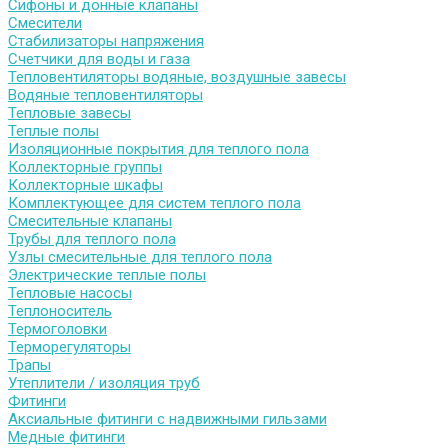
Сифоны и донные клапаны
Смесители
Стабилизаторы напряжения
Счетчики для воды и газа
Тепловентиляторы водяные, воздушные завесы
Водяные тепловентиляторы
Тепловые завесы
Теплые полы
Изоляционные покрытия для теплого пола
Коллекторные группы
Коллекторные шкафы
Комплектующее для систем теплого пола
Смесительные клапаны
Трубы для теплого пола
Узлы смесительные для теплого пола
Электрические теплые полы
Тепловые насосы
Теплоноситель
Термоголовки
Терморегуляторы
Трапы
Утеплители / изоляция труб
Фитинги
Аксиальные фитинги с надвижными гильзами
Медные фитинги