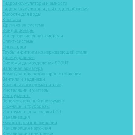
Гидроаккумуляторы и емкости
Гидроаккумуляторы для водоснабжения
Емкости для воды
Кессоны
Дренажная система
Кондиционеры
Инверторные сплит-системы
Сплит-системы
Прокладки
Трубы и фитинги из нержавеющей стали
Дымоудаление
Системы дымоудаления STOUT
Запорная арматура
Арматура для радиаторов отопления
Вентили и задвижки
Клапаны электромагнитные
Инсталяции и унитазы
Инструменты
Вспомогательный инструмент
Ножницы и труборезы
Инструмент для сварки PPR
Канализация
Емкости для канализации
Канализация наружняя
Канализация внутренняя