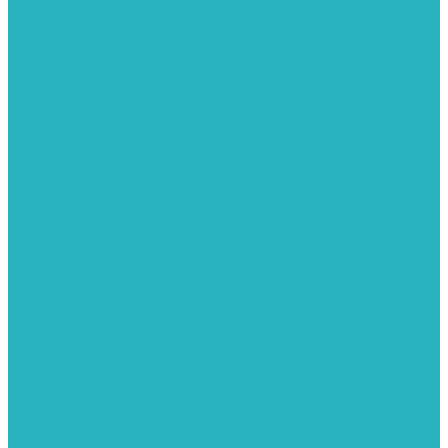
полкой
Полотенцесушители лесенка волнообразные перекладины
Л6
Полотенцесушители лесенка волнообразные перекладины
Л6 с полкой
Полотенцесушители лесенка Гитара АН5
Полотенцесушители лесенка Квадро
Полотенцесушители лесенка Т-образные перекладины
Полотенцесушители лесенка Антенна АН2
Полотенцесушители лесенка Парус АН3
Полотенцесушители Елка АН4
Полотенцесушители лесенка прямые перекладины групповая
с полкой Л1
Полотенцесушители лесенка полукруглые перекладины
групповая Л2
Полотенцесушители лесенка ломанные перекладины
групповая Л3
Полотенцесушители лесенка перекладины смещены в одну
сторону АН6
Полотенцесушители лесенка перекладины в виде скобы
групповая Л4
Радиаторы отопления
Алюминиевые радиаторы
Биметаллические радиаторы
Сопутствующие товары для радиаторов