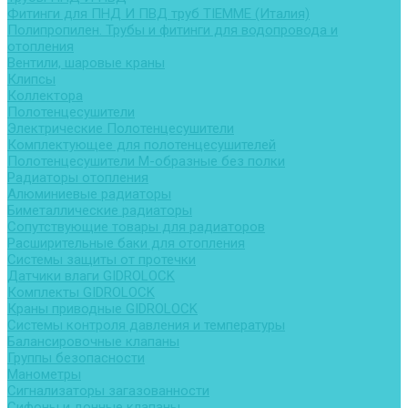
Фитинги для ПНД И ПВД труб TIEMME (Италия)
Полипропилен. Трубы и фитинги для водопровода и
отопления
Вентили, шаровые краны
Клипсы
Коллектора
Полотенцесушители
Электрические Полотенцесушители
Комплектующее для полотенцесушителей
Полотенцесушители М-образные без полки
Радиаторы отопления
Алюминиевые радиаторы
Биметаллические радиаторы
Сопутствующие товары для радиаторов
Расширительные баки для отопления
Системы защиты от протечки
Датчики влаги GIDROLOCK
Комплекты GIDROLOCK
Краны приводные GIDROLOCK
Системы контроля давления и температуры
Балансировочные клапаны
Группы безопасности
Манометры
Сигнализаторы загазованности
Сифоны и донные клапаны