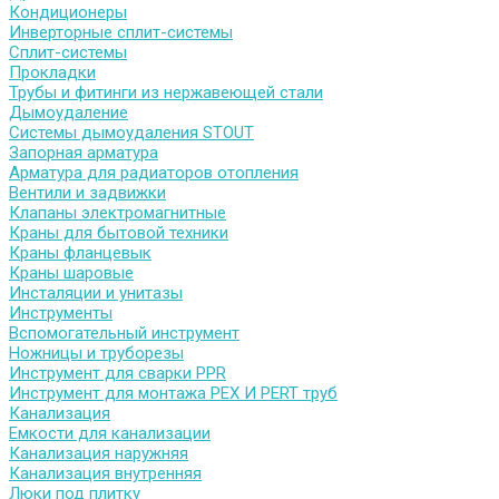
Кондиционеры
Инверторные сплит-системы
Сплит-системы
Прокладки
Трубы и фитинги из нержавеющей стали
Дымоудаление
Системы дымоудаления STOUT
Запорная арматура
Арматура для радиаторов отопления
Вентили и задвижки
Клапаны электромагнитные
Краны для бытовой техники
Краны фланцевык
Краны шаровые
Инсталяции и унитазы
Инструменты
Вспомогательный инструмент
Ножницы и труборезы
Инструмент для сварки PPR
Инструмент для монтажа PEX И PERT труб
Канализация
Емкости для канализации
Канализация наружняя
Канализация внутренняя
Люки под плитку