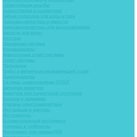
Герметизация резьбы
Гидрострелки и коллектора
Гибкие подводки для воды и газа
Гидроаккумуляторы и емкости
Гидроаккумуляторы для водоснабжения
Емкости для воды
Кессоны
Дренажная система
Кондиционеры
Инверторные сплит-системы
Сплит-системы
Прокладки
Трубы и фитинги из нержавеющей стали
Дымоудаление
Системы дымоудаления STOUT
Запорная арматура
Арматура для радиаторов отопления
Вентили и задвижки
Клапаны электромагнитные
Инсталяции и унитазы
Инструменты
Вспомогательный инструмент
Ножницы и труборезы
Инструмент для сварки PPR