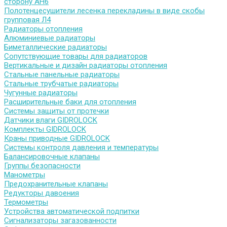
сторону АН6
Полотенцесушители лесенка перекладины в виде скобы
групповая Л4
Радиаторы отопления
Алюминиевые радиаторы
Биметаллические радиаторы
Сопутствующие товары для радиаторов
Вертикальные и дизайн радиаторы отопления
Стальные панельные радиаторы
Стальные трубчатые радиаторы
Чугунные радиаторы
Расширительные баки для отопления
Системы защиты от протечки
Датчики влаги GIDROLOCK
Комплекты GIDROLOCK
Краны приводные GIDROLOCK
Системы контроля давления и температуры
Балансировочные клапаны
Группы безопасности
Манометры
Предохранительные клапаны
Редукторы давоения
Термометры
Устройства автоматической подпитки
Сигнализаторы загазованности