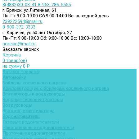
8(4832)30-03-41
8-953-286-5555
г. Брянск, ул.Литейная, 61
Пн-Пт:9:00-19:00
Сб:9:00-14:00
Вс: выходной день
239222594@mail.ru
8-900-372-3333
г. Карачев, ул.50 лет Октября, 27
Пн-Пт: 9:00-19:00
Сб: 9:00-18:00
Вс: 10:00-18:00
noreian@mail.ru
Заказать звонок
Корзина
0 товар(ов)
на сумму 0 ₽
Каталог товаров
Автомойки
Бойлеры косвенного нагрева
Комплектующее к бойлерам косвенного нагрева
Вентиляторы и воздуховоды
Водяные тепловентиляторы
Воздуховоды
Вытяжные вентиляторы
Водонагреватели
Газовые водонагреватели
Накопительные водонагреватели
Проточные водонагреватели
Воздухоотводчики и деаэраторы