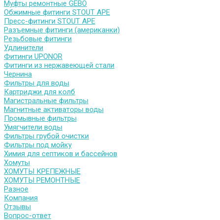
Муфты ремонтные GEBO
Обжимные фитинги STOUT APE
Пресс-фитинги STOUT APE
Разъемные фитинги (американки)
Резьбовые фитинги
Удлинители
Фитинги UPONOR
Фитинги из нержавеющей стали
Чернина
Фильтры для воды
Картриджи для колб
Магистральные фильтры
Магнитные активаторы воды
Промывные фильтры
Умягчители воды
Фильтры грубой очистки
Фильтры под мойку
Химия для септиков и бассейнов
Хомуты
ХОМУТЫ КРЕПЕЖНЫЕ
ХОМУТЫ РЕМОНТНЫЕ
Разное
Компания
Отзывы
Вопрос-ответ