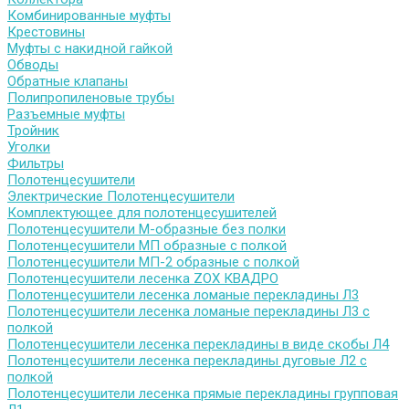
Комбинированные муфты
Крестовины
Муфты с накидной гайкой
Обводы
Обратные клапаны
Полипропиленовые трубы
Разъемные муфты
Тройник
Уголки
Фильтры
Полотенцесушители
Электрические Полотенцесушители
Комплектующее для полотенцесушителей
Полотенцесушители М-образные без полки
Полотенцесушители МП образные с полкой
Полотенцесушители МП-2 образные с полкой
Полотенцесушители лесенка ZOX КВАДРО
Полотенцесушители лесенка ломаные перекладины Л3
Полотенцесушители лесенка ломаные перекладины Л3 с
полкой
Полотенцесушители лесенка перекладины в виде скобы Л4
Полотенцесушители лесенка перекладины дуговые Л2 с
полкой
Полотенцесушители лесенка прямые перекладины групповая