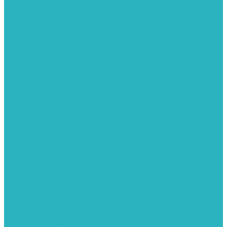
Запорная арматура
Арматура для радиаторов отопления
Вентили и задвижки
Клапаны электромагнитные
Краны для бытовой техники
Краны фланцевык
Краны шаровые
Инсталяции и унитазы
Инструменты
Вспомогательный инструмент
Ножницы и труборезы
Инструмент для сварки PPR
Инструмент для монтажа PEX И PERT труб
Канализация
Емкости для канализации
Канализация наружняя
Канализация внутренняя
Люки под плитку
Коллектора распределительные
Коллекторы LUXOR (Италия)
Коллекторы распределительные FAR (Италия)
Коллекторы распределительные ITAP (Италия)
Коллекторы распределительные STOUT (Италия)
Коллекторы распределительные TIM (КНР)
Комплектующее для коллекторов