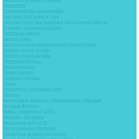
Смесители
Стабилизаторы напряжения
Счетчики для воды и газа
Тепловентиляторы водяные, воздушные завесы
Водяные тепловентиляторы
Тепловые завесы
Теплые полы
Изоляционные покрытия для теплого пола
Коллекторные группы
Коллекторные шкафы
Тепловые насосы
Теплоноситель
Термоголовки
Терморегуляторы
Трапы
Утеплители / изоляция труб
Фитинги
Аксиальные фитинги с надвижными гильзами
Медные фитинги
Муфты ремонтные GEBO
Фильтры для воды
Картриджи для колб
Магистральные фильтры
Магнитные активаторы воды