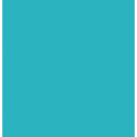
Поверхностные насосы
Санитарные насосы
Скважинные насосы
Циркуляционные насосы
Дренажные и фекальные насосы
Комплектующее для насосов
Шланги
Обратные клапаны
ПНД. Трубы и фитинги
Седелки для труб ПНД
Трубы ПНД И ПВД
Фитинги для ПНД И ПВД труб TIEMME (Италия)
Фитинги для ПНД И ПВД труб UNIDELTA (Италия)
Полипропилен. Трубы и фитинги для водопровода и
отопления
Вентили, шаровые краны
Клипсы
Коллектора
Комбинированные муфты
Крестовины
Муфты с накидной гайкой
Обводы
Обратные клапаны
Полипропиленовые трубы
Разъемные муфты