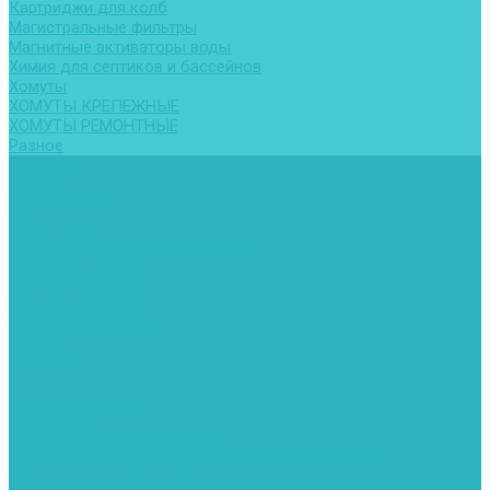
Картриджи для колб
Магистральные фильтры
Магнитные активаторы воды
Химия для септиков и бассейнов
Хомуты
ХОМУТЫ КРЕПЕЖНЫЕ
ХОМУТЫ РЕМОНТНЫЕ
Разное
Компания
Отзывы
Вопрос-ответ
Карта сайта
Политика конфиденциальности
Публичная оферта
Полезные статьи
Спецпредложения
Оплата и доставка
Бренды
Контакты
...
Каталог товаров
Автомойки
Бойлеры косвенного нагрева
Комплектующее к бойлерам косвенного нагрева
Вентиляторы и воздуховоды