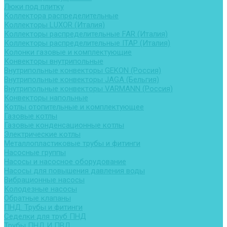
Люки под плитку
Коллектора распределительные
Коллекторы LUXOR (Италия)
Коллекторы распределительные FAR (Италия)
Коллекторы распределительные ITAP (Италия)
Колонки газовые и комплектующие
Конвекторы внутрипольные
Внутрипольные конвекторы GEKON (Россия)
Внутрипольные конвекторы JAGA (Бельгия)
Внутрипольные конвекторы VARMANN (Россия)
Конвекторы напольные
Котлы отопительные и комплектующее
Газовые котлы
Газовые конденсационные котлы
Электрические котлы
Металлопластиковые трубы и фитинги
Насосные группы
Насосы и насосное оборудование
Насосы для повышения давления воды
Вибрационные насосы
Колодезные насосы
Обратные клапаны
ПНД. Трубы и фитинги
Седелки для труб ПНД
Трубы ПНД И ПВД