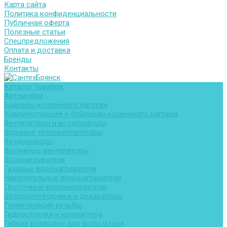
Карта сайта
Политика конфиденциальности
Публичная оферта
Полезные статьи
Спецпредложения
Оплата и доставка
Бренды
Контакты
Каталог товаров
Автомойки
Бойлеры косвенного нагрева
Комплектующее к бойлерам косвенного нагрева
Вентиляторы и воздуховоды
Водяные тепловентиляторы
Воздуховоды
Вытяжные вентиляторы
Водонагреватели
Газовые водонагреватели
Накопительные водонагреватели
Проточные водонагреватели
Воздухоотводчики и деаэраторы
Герметизация резьбы
Гидрострелки и коллектора
Гибкие подводки для воды и газа