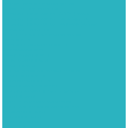
Колонки газовые и комплектующие
Конвекторы внутрипольные
Внутрипольные конвекторы GEKON (Россия)
Внутрипольные конвекторы JAGA (Бельгия)
Внутрипольные конвекторы VARMANN (Россия)
Конвекторы напольные
Котлы отопительные и комплектующее
Газовые котлы
Газовые конденсационные котлы
Электрические котлы
Твердотопливные котлы
Жидкотопливные котлы
Дизельные котлы
Комплектующее для систем отопления
Промышленные котлы
Комбинированные котлы
Запасные части для котлов
Металлопластиковые трубы и фитинги
Насосные группы
Насосы и насосное оборудование
Насосы для повышения давления воды
Вибрационные насосы
Колодезные насосы
Насосные станции
Насосы для рециркуляции