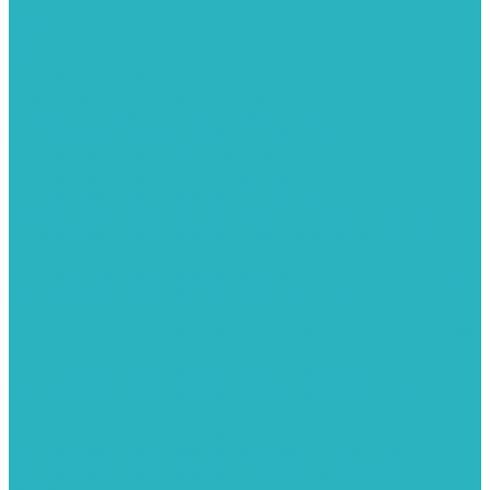
Тройник
Уголки
Фильтры
Полотенцесушители
Электрические Полотенцесушители
Комплектующее для полотенцесушителей
Полотенцесушители М-образные без полки
Полотенцесушители МП образные с полкой
Полотенцесушители МП-2 образные с полкой
Полотенцесушители лесенка ZOX КВАДРО
Полотенцесушители лесенка ломаные перекладины Л3
Полотенцесушители лесенка ломаные перекладины Л3 с
полкой
Полотенцесушители лесенка перекладины в виде скобы Л4
Полотенцесушители лесенка перекладины дуговые Л2 с
полкой
Полотенцесушители лесенка прямые перекладины групповая
Л1
Полотенцесушители лесенка прямые перекладины Л1
Полотенцесушители лесенка прямые перекладины Л1 с
полкой
Полотенцесушители лесенка Z-образные перекладины Л5
Полотенцесушители лесенка перекладины дуговые Л2
Полотенцесушители лесенка Z-образные перекладины Л5 с