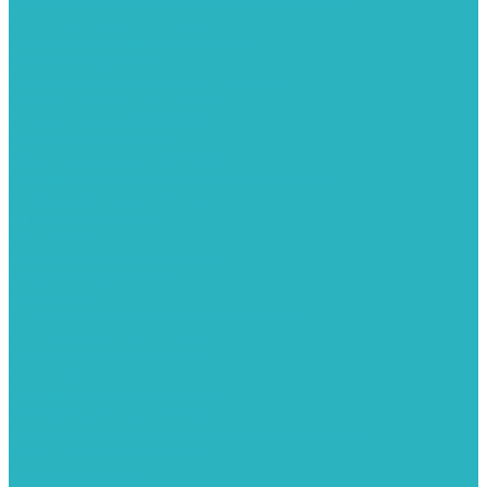
Вертикальные и дизайн радиаторы отопления
Стальные панельные радиаторы
Стальные трубчатые радиаторы
Чугунные радиаторы
Расширительные баки для отопления
Системы защиты от протечки
Датчики влаги GIDROLOCK
Комплекты GIDROLOCK
Краны приводные GIDROLOCK
Системы контроля давления и температуры
Балансировочные клапаны
Группы безопасности
Манометры
Предохранительные клапаны
Редукторы давоения
Термометры
Устройства автоматической подпитки
Сигнализаторы загазованности
Сифоны и донные клапаны
Смесители
Стабилизаторы напряжения
Счетчики для воды и газа
Тепловентиляторы водяные, воздушные завесы
Водяные тепловентиляторы
Тепловые завесы