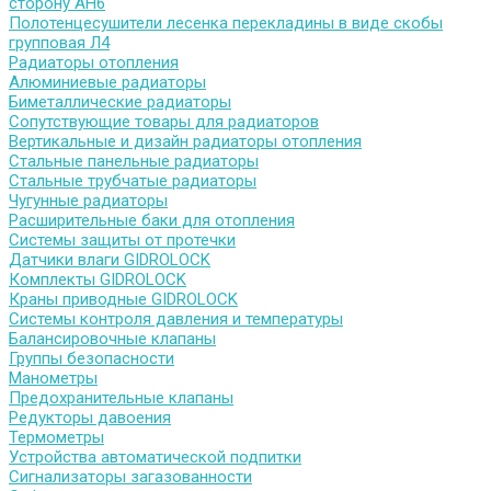
сторону АН6
Полотенцесушители лесенка перекладины в виде скобы
групповая Л4
Радиаторы отопления
Алюминиевые радиаторы
Биметаллические радиаторы
Сопутствующие товары для радиаторов
Вертикальные и дизайн радиаторы отопления
Стальные панельные радиаторы
Стальные трубчатые радиаторы
Чугунные радиаторы
Расширительные баки для отопления
Системы защиты от протечки
Датчики влаги GIDROLOCK
Комплекты GIDROLOCK
Краны приводные GIDROLOCK
Системы контроля давления и температуры
Балансировочные клапаны
Группы безопасности
Манометры
Предохранительные клапаны
Редукторы давоения
Термометры
Устройства автоматической подпитки
Сигнализаторы загазованности