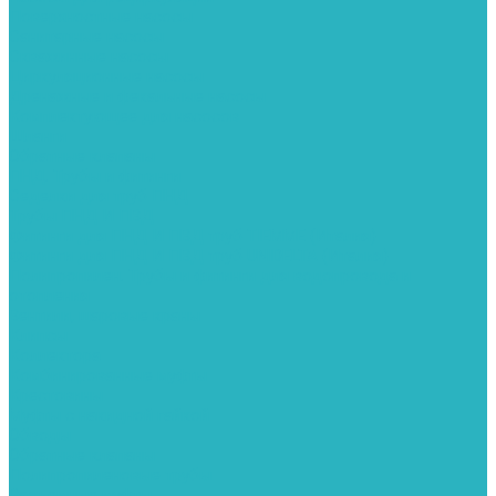
Поверхностные насосы
Санитарные насосы
Скважинные насосы
Циркуляционные насосы
Дренажные и фекальные насосы
Комплектующее для насосов
Шланги
Обратные клапаны
ПНД. Трубы и фитинги
Седелки для труб ПНД
Трубы ПНД И ПВД
Фитинги для ПНД И ПВД труб TIEMME (Италия)
Фитинги для ПНД И ПВД труб UNIDELTA (Италия)
Полипропилен. Трубы и фитинги для водопровода и
отопления
Вентили, шаровые краны
Клипсы
Коллектора
Комбинированные муфты
Крестовины
Муфты с накидной гайкой
Обводы
Обратные клапаны
Полипропиленовые трубы
Разъемные муфты