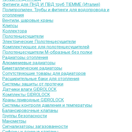
Фитинги для ПНД И ПВД труб TIEMME (Италия)
Полипропилен. Трубы и фитинги для водопровода и
отопления
Вентили, шаровые краны
Клипсы
Коллектора
Полотенцесушители
Электрические Полотенцесушители
Комплектующее для полотенцесушителей
Полотенцесушители М-образные без полки
Радиаторы отопления
Алюминиевые радиаторы
Биметаллические радиаторы
Сопутствующие товары для радиаторов
Расширительные баки для отопления
Системы защиты от протечки
Датчики влаги GIDROLOCK
Комплекты GIDROLOCK
Краны приводные GIDROLOCK
Системы контроля давления и температуры
Балансировочные клапаны
Группы безопасности
Манометры
Сигнализаторы загазованности
Сифоны и донные клапаны