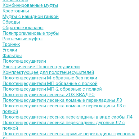
Комбинированные муфты
Крестовины
Муфты с накидной гайкой
Обводы
Обратные клапаны
Полипропиленовые трубы
Разъемные муфты
Тройник
Уголки
Фильтры
Полотенцесушители
Электрические Полотенцесушители
Комплектующее для полотенцесушителей
Полотенцесушители М-образные без полки
Полотенцесушители МП образные с полкой
Полотенцесушители МП-2 образные с полкой
Полотенцесушители лесенка ZOX КВАДРО
Полотенцесушители лесенка ломаные перекладины Л3
Полотенцесушители лесенка ломаные перекладины Л3 с
полкой
Полотенцесушители лесенка перекладины в виде скобы Л4
Полотенцесушители лесенка перекладины дуговые Л2 с
полкой
Полотенцесушители лесенка прямые перекладины групповая