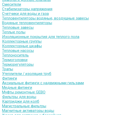
Смесители
Стабилизаторы напряжения
Счетчики для воды и газа
Тепловентиляторы водяные, воздушные завесы
Водяные тепловентиляторы
Тепловые завесы
Теплые полы
Изоляционные покрытия для теплого пола
Коллекторные группы
Коллекторные шкафы
Тепловые насосы
Теплоноситель
Термоголовки
Терморегуляторы
Трапы
Утеплители / изоляция труб
Фитинги
Аксиальные фитинги с надвижными гильзами
Медные фитинги
Муфты ремонтные GEBO
Фильтры для воды
Картриджи для колб
Магистральные фильтры
Магнитные активаторы воды