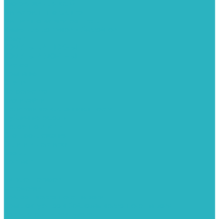
Картриджи для колб
Магистральные фильтры
Магнитные активаторы воды
Химия для септиков и бассейнов
Хомуты
ХОМУТЫ КРЕПЕЖНЫЕ
ХОМУТЫ РЕМОНТНЫЕ
Разное
Компания
Отзывы
Вопрос-ответ
Карта сайта
Политика конфиденциальности
Публичная оферта
Полезные статьи
Спецпредложения
Оплата и доставка
Бренды
Контакты
...
Каталог товаров
Автомойки
Бойлеры косвенного нагрева
Комплектующее к бойлерам косвенного нагрева
Вентиляторы и воздуховоды