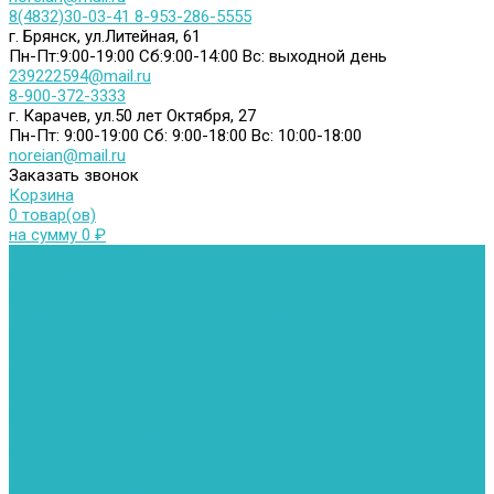
8(4832)30-03-41
8-953-286-5555
г. Брянск, ул.Литейная, 61
Пн-Пт:9:00-19:00
Сб:9:00-14:00
Вс: выходной день
239222594@mail.ru
8-900-372-3333
г. Карачев, ул.50 лет Октября, 27
Пн-Пт: 9:00-19:00
Сб: 9:00-18:00
Вс: 10:00-18:00
noreian@mail.ru
Заказать звонок
Корзина
0 товар(ов)
на сумму 0 ₽
Каталог товаров
Автомойки
Бойлеры косвенного нагрева
Комплектующее к бойлерам косвенного нагрева
Вентиляторы и воздуховоды
Водяные тепловентиляторы
Воздуховоды
Вытяжные вентиляторы
Водонагреватели
Газовые водонагреватели
Накопительные водонагреватели
Проточные водонагреватели
Воздухоотводчики и деаэраторы