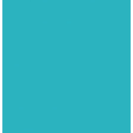
Вертикальные и дизайн радиаторы отопления
Стальные панельные радиаторы
Стальные трубчатые радиаторы
Чугунные радиаторы
Расширительные баки для отопления
Системы защиты от протечки
Датчики влаги GIDROLOCK
Комплекты GIDROLOCK
Краны приводные GIDROLOCK
Системы контроля давления и температуры
Балансировочные клапаны
Группы безопасности
Манометры
Предохранительные клапаны
Редукторы давоения
Термометры
Устройства автоматической подпитки
Сигнализаторы загазованности
Сифоны и донные клапаны
Смесители
Стабилизаторы напряжения
Счетчики для воды и газа
Тепловентиляторы водяные, воздушные завесы
Водяные тепловентиляторы
Тепловые завесы