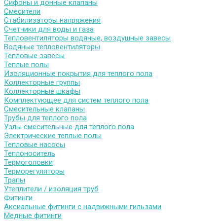
Сифоны и донные клапаны
Смесители
Стабилизаторы напряжения
Счетчики для воды и газа
Тепловентиляторы водяные, воздушные завесы
Водяные тепловентиляторы
Тепловые завесы
Теплые полы
Изоляционные покрытия для теплого пола
Коллекторные группы
Коллекторные шкафы
Комплектующее для систем теплого пола
Смесительные клапаны
Трубы для теплого пола
Узлы смесительные для теплого пола
Электрические теплые полы
Тепловые насосы
Теплоноситель
Термоголовки
Терморегуляторы
Трапы
Утеплители / изоляция труб
Фитинги
Аксиальные фитинги с надвижными гильзами
Медные фитинги