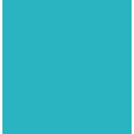
Герметизация резьбы
Гидрострелки и коллектора
Гибкие подводки для воды и газа
Гидроаккумуляторы и емкости
Гидроаккумуляторы для водоснабжения
Емкости для воды
Кессоны
Дренажная система
Кондиционеры
Инверторные сплит-системы
Сплит-системы
Прокладки
Трубы и фитинги из нержавеющей стали
Дымоудаление
Системы дымоудаления STOUT
Запорная арматура
Арматура для радиаторов отопления
Вентили и задвижки
Клапаны электромагнитные
Инсталяции и унитазы
Инструменты
Вспомогательный инструмент
Ножницы и труборезы
Инструмент для сварки PPR