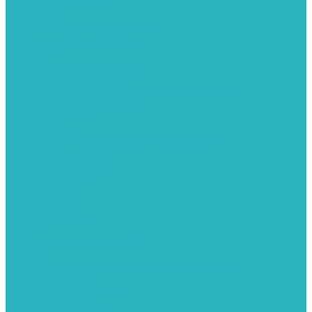
Группы безопасности
Манометры
Сигнализаторы загазованности
Сифоны и донные клапаны
Смесители
Стабилизаторы напряжения
Счетчики для воды и газа
Тепловентиляторы водяные, воздушные завесы
Водяные тепловентиляторы
Тепловые завесы
Теплые полы
Изоляционные покрытия для теплого пола
Коллекторные группы
Коллекторные шкафы
Тепловые насосы
Теплоноситель
Термоголовки
Терморегуляторы
Трапы
Утеплители / изоляция труб
Фитинги
Аксиальные фитинги с надвижными гильзами
Медные фитинги
Муфты ремонтные GEBO
Фильтры для воды