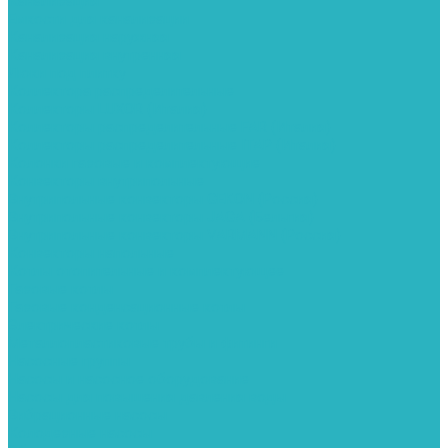
Канализация
Емкости для канализации
Канализация наружняя
Канализация внутренняя
Люки под плитку
Коллектора распределительные
Коллекторы LUXOR (Италия)
Коллекторы распределительные FAR (Италия)
Коллекторы распределительные ITAP (Италия)
Колонки газовые и комплектующие
Конвекторы внутрипольные
Внутрипольные конвекторы GEKON (Россия)
Внутрипольные конвекторы JAGA (Бельгия)
Внутрипольные конвекторы VARMANN (Россия)
Конвекторы напольные
Котлы отопительные и комплектующее
Газовые котлы
Газовые конденсационные котлы
Электрические котлы
Металлопластиковые трубы и фитинги
Насосные группы
Насосы и насосное оборудование
Насосы для повышения давления воды
Вибрационные насосы
Колодезные насосы