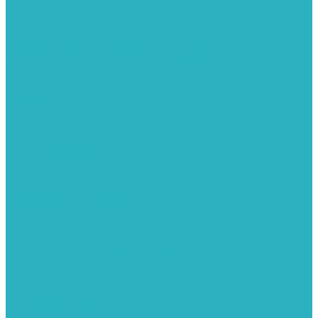
Колонки газовые и комплектующие
Конвекторы внутрипольные
Внутрипольные конвекторы GEKON (Россия)
Внутрипольные конвекторы JAGA (Бельгия)
Внутрипольные конвекторы VARMANN (Россия)
Конвекторы напольные
Котлы отопительные и комплектующее
Газовые котлы
Газовые конденсационные котлы
Электрические котлы
Твердотопливные котлы
Жидкотопливные котлы
Дизельные котлы
Комплектующее для систем отопления
Промышленные котлы
Комбинированные котлы
Запасные части для котлов
Металлопластиковые трубы и фитинги
Насосные группы
Насосы и насосное оборудование
Насосы для повышения давления воды
Вибрационные насосы
Колодезные насосы
Насосные станции
Насосы для рециркуляции