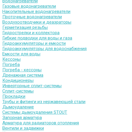
Водонагреватели
Газовые водонагреватели
Накопительные водонагреватели
Проточные водонагреватели
Воздухоотводчики и деаэраторы
Герметизация резьбы
Гидрострелки и коллектора
Гибкие подводки для воды и газа
Гидроаккумуляторы и емкости
Гидроаккумуляторы для водоснабжения
Емкости для воды
Кессоны
Погреба
Погреба - кессоны
Дренажная система
Кондиционеры
Инверторные сплит-системы
Сплит-системы
Прокладки
Трубы и фитинги из нержавеющей стали
Дымоудаление
Системы дымоудаления STOUT
Запорная арматура
Арматура для радиаторов отопления
Вентили и задвижки