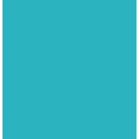
Запорная арматура
Арматура для радиаторов отопления
Вентили и задвижки
Клапаны электромагнитные
Краны для бытовой техники
Краны фланцевык
Краны шаровые
Инсталяции и унитазы
Инструменты
Вспомогательный инструмент
Ножницы и труборезы
Инструмент для сварки PPR
Инструмент для монтажа PEX И PERT труб
Канализация
Емкости для канализации
Канализация наружняя
Канализация внутренняя
Люки под плитку
Коллектора распределительные
Коллекторы LUXOR (Италия)
Коллекторы распределительные FAR (Италия)
Коллекторы распределительные ITAP (Италия)
Коллекторы распределительные STOUT (Италия)
Коллекторы распределительные TIM (КНР)
Комплектующее для коллекторов