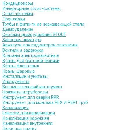
Кондиционеры
Инверторные сплит-системы
Сплит-системы
Прокладки
Трубы и фитинги из нержавеющей стали
Дымоудаление
Системы дымоудаления STOUT
Запорная арматура
Арматура для радиаторов отопления
Вентили и задвижки
Клапаны электромагнитные
Краны для бытовой техники
Краны фланцевык
Краны шаровые
Инсталяции и унитазы
Инструменты
Вспомогательный инструмент
Ножницы и труборезы
Инструмент для сварки PPR
Инструмент для монтажа PEX И PERT труб
Канализация
Емкости для канализации
Канализация наружняя
Канализация внутренняя
Люки под плитку