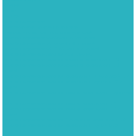
Тройник
Уголки
Фильтры
Полотенцесушители
Электрические Полотенцесушители
Комплектующее для полотенцесушителей
Полотенцесушители М-образные без полки
Полотенцесушители МП образные с полкой
Полотенцесушители МП-2 образные с полкой
Полотенцесушители лесенка ZOX КВАДРО
Полотенцесушители лесенка ломаные перекладины Л3
Полотенцесушители лесенка ломаные перекладины Л3 с
полкой
Полотенцесушители лесенка перекладины в виде скобы Л4
Полотенцесушители лесенка перекладины дуговые Л2 с
полкой
Полотенцесушители лесенка прямые перекладины групповая
Л1
Полотенцесушители лесенка прямые перекладины Л1
Полотенцесушители лесенка прямые перекладины Л1 с
полкой
Полотенцесушители лесенка Z-образные перекладины Л5
Полотенцесушители лесенка перекладины дуговые Л2
Полотенцесушители лесенка Z-образные перекладины Л5 с