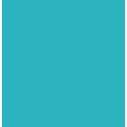
Водяные тепловентиляторы
Воздуховоды
Вытяжные вентиляторы
Водонагреватели
Газовые водонагреватели
Накопительные водонагреватели
Проточные водонагреватели
Воздухоотводчики и деаэраторы
Герметизация резьбы
Гидрострелки и коллектора
Гибкие подводки для воды и газа
Гидроаккумуляторы и емкости
Гидроаккумуляторы для водоснабжения
Емкости для воды
Кессоны
Погреба
Погреба - кессоны
Дренажная система
Кондиционеры
Инверторные сплит-системы
Сплит-системы
Прокладки
Трубы и фитинги из нержавеющей стали
Дымоудаление
Системы дымоудаления STOUT