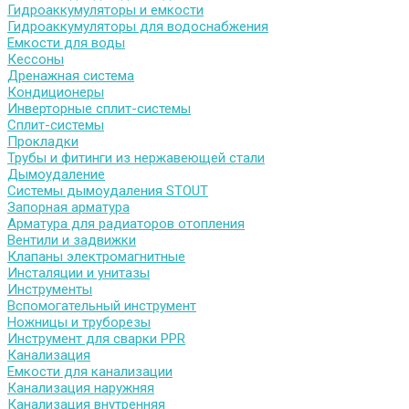
Гидроаккумуляторы и емкости
Гидроаккумуляторы для водоснабжения
Емкости для воды
Кессоны
Дренажная система
Кондиционеры
Инверторные сплит-системы
Сплит-системы
Прокладки
Трубы и фитинги из нержавеющей стали
Дымоудаление
Системы дымоудаления STOUT
Запорная арматура
Арматура для радиаторов отопления
Вентили и задвижки
Клапаны электромагнитные
Инсталяции и унитазы
Инструменты
Вспомогательный инструмент
Ножницы и труборезы
Инструмент для сварки PPR
Канализация
Емкости для канализации
Канализация наружняя
Канализация внутренняя