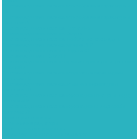
полкой
Полотенцесушители лесенка волнообразные перекладины
Л6
Полотенцесушители лесенка волнообразные перекладины
Л6 с полкой
Полотенцесушители лесенка Гитара АН5
Полотенцесушители лесенка Квадро
Полотенцесушители лесенка Т-образные перекладины
Полотенцесушители лесенка Антенна АН2
Полотенцесушители лесенка Парус АН3
Полотенцесушители Елка АН4
Полотенцесушители лесенка прямые перекладины групповая
с полкой Л1
Полотенцесушители лесенка полукруглые перекладины
групповая Л2
Полотенцесушители лесенка ломанные перекладины
групповая Л3
Полотенцесушители лесенка перекладины смещены в одну
сторону АН6
Полотенцесушители лесенка перекладины в виде скобы
групповая Л4
Радиаторы отопления
Алюминиевые радиаторы
Биметаллические радиаторы
Сопутствующие товары для радиаторов