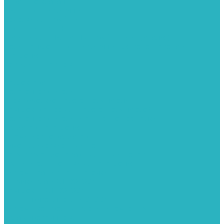
Обратные клапаны
ПНД. Трубы и фитинги
Седелки для труб ПНД
Трубы ПНД И ПВД
Фитинги для ПНД И ПВД труб TIEMME (Италия)
Полипропилен. Трубы и фитинги для водопровода и
отопления
Вентили, шаровые краны
Клипсы
Коллектора
Полотенцесушители
Электрические Полотенцесушители
Комплектующее для полотенцесушителей
Полотенцесушители М-образные без полки
Радиаторы отопления
Алюминиевые радиаторы
Биметаллические радиаторы
Сопутствующие товары для радиаторов
Расширительные баки для отопления
Системы защиты от протечки
Датчики влаги GIDROLOCK
Комплекты GIDROLOCK
Краны приводные GIDROLOCK
Системы контроля давления и температуры
Балансировочные клапаны