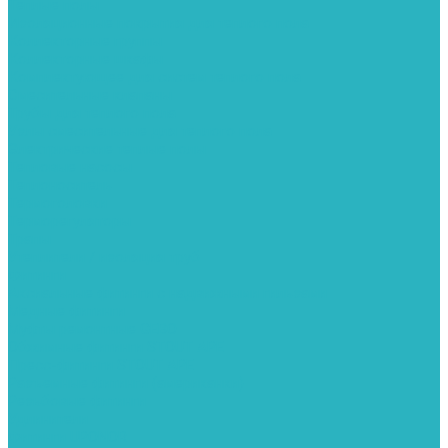
Теплые полы
Изоляционные покрытия для теплого пола
Коллекторные группы
Коллекторные шкафы
Комплектующее для систем теплого пола
Смесительные клапаны
Трубы для теплого пола
Узлы смесительные для теплого пола
Электрические теплые полы
Тепловые насосы
Теплоноситель
Термоголовки
Терморегуляторы
Трапы
Утеплители / изоляция труб
Фитинги
Аксиальные фитинги с надвижными гильзами
Медные фитинги
Муфты ремонтные GEBO
Обжимные фитинги STOUT APE
Пресс-фитинги STOUT APE
Разъемные фитинги (американки)
Резьбовые фитинги
Удлинители
Фитинги UPONOR