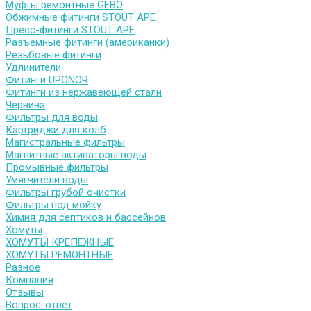
Муфты ремонтные GEBO
Обжимные фитинги STOUT APE
Пресс-фитинги STOUT APE
Разъемные фитинги (американки)
Резьбовые фитинги
Удлинители
Фитинги UPONOR
Фитинги из нержавеющей стали
Чернина
Фильтры для воды
Картриджи для колб
Магистральные фильтры
Магнитные активаторы воды
Промывные фильтры
Умягчители воды
Фильтры грубой очистки
Фильтры под мойку
Химия для септиков и бассейнов
Хомуты
ХОМУТЫ КРЕПЕЖНЫЕ
ХОМУТЫ РЕМОНТНЫЕ
Разное
Компания
Отзывы
Вопрос-ответ