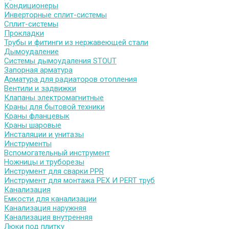
Кондиционеры
Инверторные сплит-системы
Сплит-системы
Прокладки
Трубы и фитинги из нержавеющей стали
Дымоудаление
Системы дымоудаления STOUT
Запорная арматура
Арматура для радиаторов отопления
Вентили и задвижки
Клапаны электромагнитные
Краны для бытовой техники
Краны фланцевык
Краны шаровые
Инсталяции и унитазы
Инструменты
Вспомогательный инструмент
Ножницы и труборезы
Инструмент для сварки PPR
Инструмент для монтажа PEX И PERT труб
Канализация
Емкости для канализации
Канализация наружняя
Канализация внутренняя
Люки под плитку