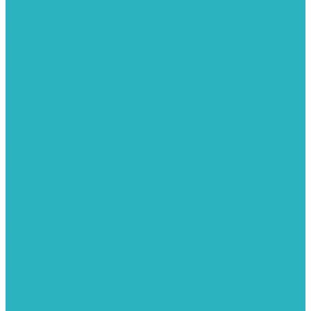
Запорная арматура
Арматура для радиаторов отопления
Вентили и задвижки
Клапаны электромагнитные
Краны для бытовой техники
Краны фланцевык
Краны шаровые
Инсталяции и унитазы
Инструменты
Вспомогательный инструмент
Ножницы и труборезы
Инструмент для сварки PPR
Инструмент для монтажа PEX И PERT труб
Канализация
Емкости для канализации
Канализация наружняя
Канализация внутренняя
Люки под плитку
Коллектора распределительные
Коллекторы LUXOR (Италия)
Коллекторы распределительные FAR (Италия)
Коллекторы распределительные ITAP (Италия)
Коллекторы распределительные STOUT (Италия)
Коллекторы распределительные TIM (КНР)
Комплектующее для коллекторов