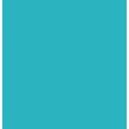
Канализация
Емкости для канализации
Канализация наружняя
Канализация внутренняя
Люки под плитку
Коллектора распределительные
Коллекторы LUXOR (Италия)
Коллекторы распределительные FAR (Италия)
Коллекторы распределительные ITAP (Италия)
Колонки газовые и комплектующие
Конвекторы внутрипольные
Внутрипольные конвекторы GEKON (Россия)
Внутрипольные конвекторы JAGA (Бельгия)
Внутрипольные конвекторы VARMANN (Россия)
Конвекторы напольные
Котлы отопительные и комплектующее
Газовые котлы
Газовые конденсационные котлы
Электрические котлы
Металлопластиковые трубы и фитинги
Насосные группы
Насосы и насосное оборудование
Насосы для повышения давления воды
Вибрационные насосы
Колодезные насосы