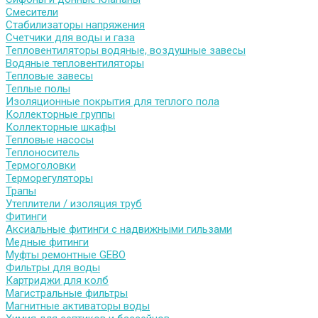
Смесители
Стабилизаторы напряжения
Счетчики для воды и газа
Тепловентиляторы водяные, воздушные завесы
Водяные тепловентиляторы
Тепловые завесы
Теплые полы
Изоляционные покрытия для теплого пола
Коллекторные группы
Коллекторные шкафы
Тепловые насосы
Теплоноситель
Термоголовки
Терморегуляторы
Трапы
Утеплители / изоляция труб
Фитинги
Аксиальные фитинги с надвижными гильзами
Медные фитинги
Муфты ремонтные GEBO
Фильтры для воды
Картриджи для колб
Магистральные фильтры
Магнитные активаторы воды