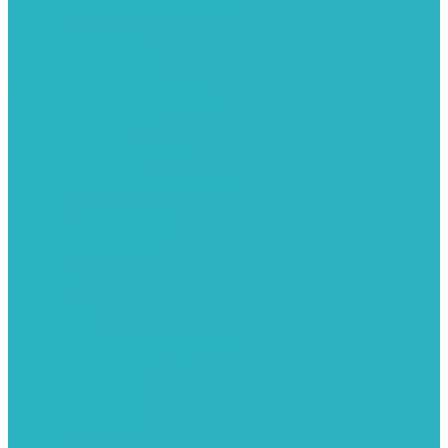
Фитинги из нержавеющей стали
Чернина
Фильтры для воды
Картриджи для колб
Магистральные фильтры
Магнитные активаторы воды
Промывные фильтры
Умягчители воды
Фильтры грубой очистки
Фильтры под мойку
Химия для септиков и бассейнов
Хомуты
ХОМУТЫ КРЕПЕЖНЫЕ
ХОМУТЫ РЕМОНТНЫЕ
Разное
Компания
Отзывы
Вопрос-ответ
Карта сайта
Политика конфиденциальности
Публичная оферта
Полезные статьи
Спецпредложения
Оплата и доставка
Бренды