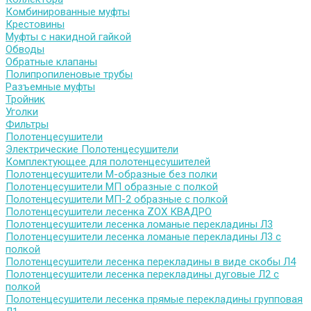
Комбинированные муфты
Крестовины
Муфты с накидной гайкой
Обводы
Обратные клапаны
Полипропиленовые трубы
Разъемные муфты
Тройник
Уголки
Фильтры
Полотенцесушители
Электрические Полотенцесушители
Комплектующее для полотенцесушителей
Полотенцесушители М-образные без полки
Полотенцесушители МП образные с полкой
Полотенцесушители МП-2 образные с полкой
Полотенцесушители лесенка ZOX КВАДРО
Полотенцесушители лесенка ломаные перекладины Л3
Полотенцесушители лесенка ломаные перекладины Л3 с
полкой
Полотенцесушители лесенка перекладины в виде скобы Л4
Полотенцесушители лесенка перекладины дуговые Л2 с
полкой
Полотенцесушители лесенка прямые перекладины групповая