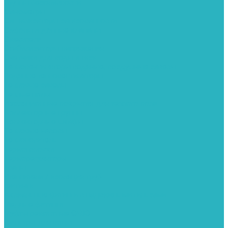
Группы безопасности
Манометры
Сигнализаторы загазованности
Сифоны и донные клапаны
Смесители
Стабилизаторы напряжения
Счетчики для воды и газа
Тепловентиляторы водяные, воздушные завесы
Водяные тепловентиляторы
Тепловые завесы
Теплые полы
Изоляционные покрытия для теплого пола
Коллекторные группы
Коллекторные шкафы
Тепловые насосы
Теплоноситель
Термоголовки
Терморегуляторы
Трапы
Утеплители / изоляция труб
Фитинги
Аксиальные фитинги с надвижными гильзами
Медные фитинги
Муфты ремонтные GEBO
Фильтры для воды