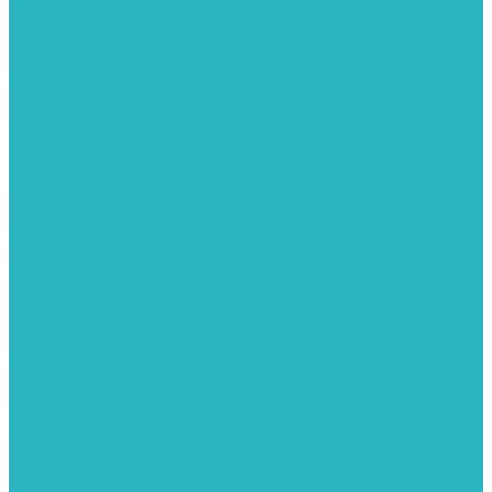
Обратные клапаны
ПНД. Трубы и фитинги
Седелки для труб ПНД
Трубы ПНД И ПВД
Фитинги для ПНД И ПВД труб TIEMME (Италия)
Полипропилен. Трубы и фитинги для водопровода и
отопления
Вентили, шаровые краны
Клипсы
Коллектора
Полотенцесушители
Электрические Полотенцесушители
Комплектующее для полотенцесушителей
Полотенцесушители М-образные без полки
Радиаторы отопления
Алюминиевые радиаторы
Биметаллические радиаторы
Сопутствующие товары для радиаторов
Расширительные баки для отопления
Системы защиты от протечки
Датчики влаги GIDROLOCK
Комплекты GIDROLOCK
Краны приводные GIDROLOCK
Системы контроля давления и температуры
Балансировочные клапаны