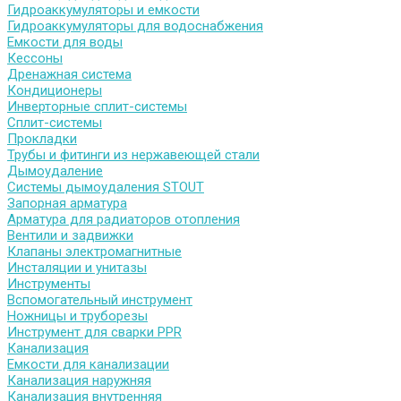
Гидроаккумуляторы и емкости
Гидроаккумуляторы для водоснабжения
Емкости для воды
Кессоны
Дренажная система
Кондиционеры
Инверторные сплит-системы
Сплит-системы
Прокладки
Трубы и фитинги из нержавеющей стали
Дымоудаление
Системы дымоудаления STOUT
Запорная арматура
Арматура для радиаторов отопления
Вентили и задвижки
Клапаны электромагнитные
Инсталяции и унитазы
Инструменты
Вспомогательный инструмент
Ножницы и труборезы
Инструмент для сварки PPR
Канализация
Емкости для канализации
Канализация наружняя
Канализация внутренняя