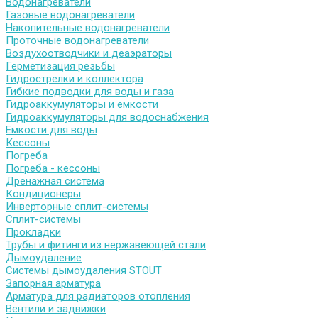
Водонагреватели
Газовые водонагреватели
Накопительные водонагреватели
Проточные водонагреватели
Воздухоотводчики и деаэраторы
Герметизация резьбы
Гидрострелки и коллектора
Гибкие подводки для воды и газа
Гидроаккумуляторы и емкости
Гидроаккумуляторы для водоснабжения
Емкости для воды
Кессоны
Погреба
Погреба - кессоны
Дренажная система
Кондиционеры
Инверторные сплит-системы
Сплит-системы
Прокладки
Трубы и фитинги из нержавеющей стали
Дымоудаление
Системы дымоудаления STOUT
Запорная арматура
Арматура для радиаторов отопления
Вентили и задвижки