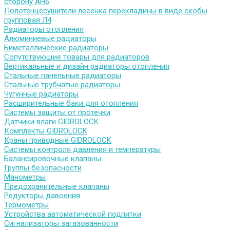
сторону АН6
Полотенцесушители лесенка перекладины в виде скобы
групповая Л4
Радиаторы отопления
Алюминиевые радиаторы
Биметаллические радиаторы
Сопутствующие товары для радиаторов
Вертикальные и дизайн радиаторы отопления
Стальные панельные радиаторы
Стальные трубчатые радиаторы
Чугунные радиаторы
Расширительные баки для отопления
Системы защиты от протечки
Датчики влаги GIDROLOCK
Комплекты GIDROLOCK
Краны приводные GIDROLOCK
Системы контроля давления и температуры
Балансировочные клапаны
Группы безопасности
Манометры
Предохранительные клапаны
Редукторы давоения
Термометры
Устройства автоматической подпитки
Сигнализаторы загазованности