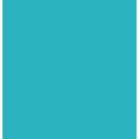
Герметизация резьбы
Гидрострелки и коллектора
Гибкие подводки для воды и газа
Гидроаккумуляторы и емкости
Гидроаккумуляторы для водоснабжения
Емкости для воды
Кессоны
Дренажная система
Кондиционеры
Инверторные сплит-системы
Сплит-системы
Прокладки
Трубы и фитинги из нержавеющей стали
Дымоудаление
Системы дымоудаления STOUT
Запорная арматура
Арматура для радиаторов отопления
Вентили и задвижки
Клапаны электромагнитные
Инсталяции и унитазы
Инструменты
Вспомогательный инструмент
Ножницы и труборезы
Инструмент для сварки PPR