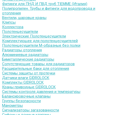
Фитинги для ПНД И ПВД труб TIEMME (Италия)
Полипропилен. Трубы и фитинги для водопровода и
отопления
Вентили, шаровые краны
Клипсы
Коллектора
Полотенцесушители
Электрические Полотенцесушители
Комплектующее для полотенцесушителей
Полотенцесушители М-образные без полки
Радиаторы отопления
Алюминиевые радиаторы
Биметаллические радиаторы
Сопутствующие товары для радиаторов
Расширительные баки для отопления
Системы защиты от протечки
Датчики влаги GIDROLOCK
Комплекты GIDROLOCK
Краны приводные GIDROLOCK
Системы контроля давления и температуры
Балансировочные клапаны
Группы безопасности
Манометры
Сигнализаторы загазованности
Сифоны и донные клапаны