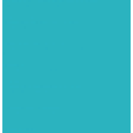
Вертикальные и дизайн радиаторы отопления
Стальные панельные радиаторы
Стальные трубчатые радиаторы
Чугунные радиаторы
Расширительные баки для отопления
Системы защиты от протечки
Датчики влаги GIDROLOCK
Комплекты GIDROLOCK
Краны приводные GIDROLOCK
Системы контроля давления и температуры
Балансировочные клапаны
Группы безопасности
Манометры
Предохранительные клапаны
Редукторы давоения
Термометры
Устройства автоматической подпитки
Сигнализаторы загазованности
Сифоны и донные клапаны
Смесители
Стабилизаторы напряжения
Счетчики для воды и газа
Тепловентиляторы водяные, воздушные завесы
Водяные тепловентиляторы
Тепловые завесы