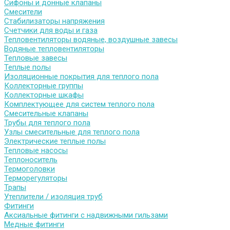
Сифоны и донные клапаны
Смесители
Стабилизаторы напряжения
Счетчики для воды и газа
Тепловентиляторы водяные, воздушные завесы
Водяные тепловентиляторы
Тепловые завесы
Теплые полы
Изоляционные покрытия для теплого пола
Коллекторные группы
Коллекторные шкафы
Комплектующее для систем теплого пола
Смесительные клапаны
Трубы для теплого пола
Узлы смесительные для теплого пола
Электрические теплые полы
Тепловые насосы
Теплоноситель
Термоголовки
Терморегуляторы
Трапы
Утеплители / изоляция труб
Фитинги
Аксиальные фитинги с надвижными гильзами
Медные фитинги