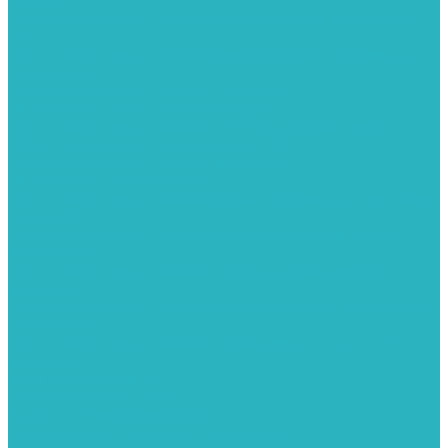
полкой
Полотенцесушители лесенка волнообразные перекладины
Л6
Полотенцесушители лесенка волнообразные перекладины
Л6 с полкой
Полотенцесушители лесенка Гитара АН5
Полотенцесушители лесенка Квадро
Полотенцесушители лесенка Т-образные перекладины
Полотенцесушители лесенка Антенна АН2
Полотенцесушители лесенка Парус АН3
Полотенцесушители Елка АН4
Полотенцесушители лесенка прямые перекладины групповая
с полкой Л1
Полотенцесушители лесенка полукруглые перекладины
групповая Л2
Полотенцесушители лесенка ломанные перекладины
групповая Л3
Полотенцесушители лесенка перекладины смещены в одну
сторону АН6
Полотенцесушители лесенка перекладины в виде скобы
групповая Л4
Радиаторы отопления
Алюминиевые радиаторы
Биметаллические радиаторы
Сопутствующие товары для радиаторов