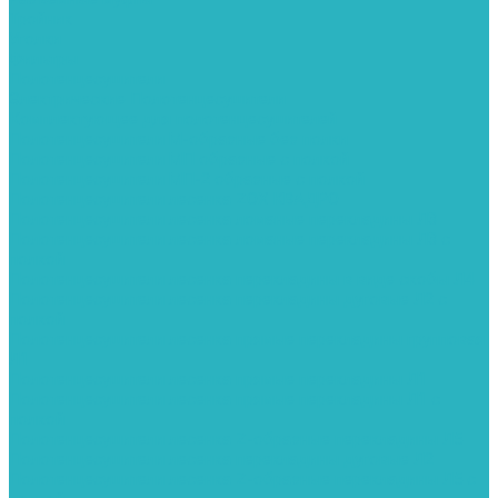
Тройник
Уголки
Фильтры
Полотенцесушители
Электрические Полотенцесушители
Комплектующее для полотенцесушителей
Полотенцесушители М-образные без полки
Полотенцесушители МП образные с полкой
Полотенцесушители МП-2 образные с полкой
Полотенцесушители лесенка ZOX КВАДРО
Полотенцесушители лесенка ломаные перекладины Л3
Полотенцесушители лесенка ломаные перекладины Л3 с
полкой
Полотенцесушители лесенка перекладины в виде скобы Л4
Полотенцесушители лесенка перекладины дуговые Л2 с
полкой
Полотенцесушители лесенка прямые перекладины групповая
Л1
Полотенцесушители лесенка прямые перекладины Л1
Полотенцесушители лесенка прямые перекладины Л1 с
полкой
Полотенцесушители лесенка Z-образные перекладины Л5
Полотенцесушители лесенка перекладины дуговые Л2
Полотенцесушители лесенка Z-образные перекладины Л5 с