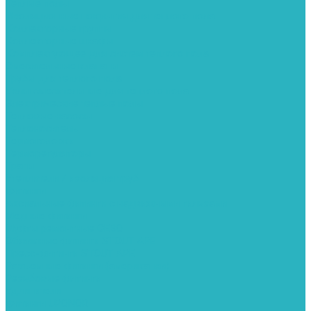
Теплые полы
Изоляционные покрытия для теплого пола
Коллекторные группы
Коллекторные шкафы
Комплектующее для систем теплого пола
Смесительные клапаны
Трубы для теплого пола
Узлы смесительные для теплого пола
Электрические теплые полы
Тепловые насосы
Теплоноситель
Термоголовки
Терморегуляторы
Трапы
Утеплители / изоляция труб
Фитинги
Аксиальные фитинги с надвижными гильзами
Медные фитинги
Муфты ремонтные GEBO
Обжимные фитинги STOUT APE
Пресс-фитинги STOUT APE
Разъемные фитинги (американки)
Резьбовые фитинги
Удлинители
Фитинги UPONOR