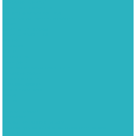
Картриджи для колб
Магистральные фильтры
Магнитные активаторы воды
Химия для септиков и бассейнов
Хомуты
ХОМУТЫ КРЕПЕЖНЫЕ
ХОМУТЫ РЕМОНТНЫЕ
Разное
Компания
Отзывы
Вопрос-ответ
Карта сайта
Политика конфиденциальности
Публичная оферта
Полезные статьи
Спецпредложения
Оплата и доставка
Бренды
Контакты
...
Каталог товаров
Автомойки
Бойлеры косвенного нагрева
Комплектующее к бойлерам косвенного нагрева
Вентиляторы и воздуховоды