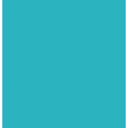
Колонки газовые и комплектующие
Конвекторы внутрипольные
Внутрипольные конвекторы GEKON (Россия)
Внутрипольные конвекторы JAGA (Бельгия)
Внутрипольные конвекторы VARMANN (Россия)
Конвекторы напольные
Котлы отопительные и комплектующее
Газовые котлы
Газовые конденсационные котлы
Электрические котлы
Твердотопливные котлы
Жидкотопливные котлы
Дизельные котлы
Комплектующее для систем отопления
Промышленные котлы
Комбинированные котлы
Запасные части для котлов
Металлопластиковые трубы и фитинги
Насосные группы
Насосы и насосное оборудование
Насосы для повышения давления воды
Вибрационные насосы
Колодезные насосы
Насосные станции
Насосы для рециркуляции