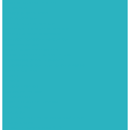
Водяные тепловентиляторы
Воздуховоды
Вытяжные вентиляторы
Водонагреватели
Газовые водонагреватели
Накопительные водонагреватели
Проточные водонагреватели
Воздухоотводчики и деаэраторы
Герметизация резьбы
Гидрострелки и коллектора
Гибкие подводки для воды и газа
Гидроаккумуляторы и емкости
Гидроаккумуляторы для водоснабжения
Емкости для воды
Кессоны
Погреба
Погреба - кессоны
Дренажная система
Кондиционеры
Инверторные сплит-системы
Сплит-системы
Прокладки
Трубы и фитинги из нержавеющей стали
Дымоудаление
Системы дымоудаления STOUT