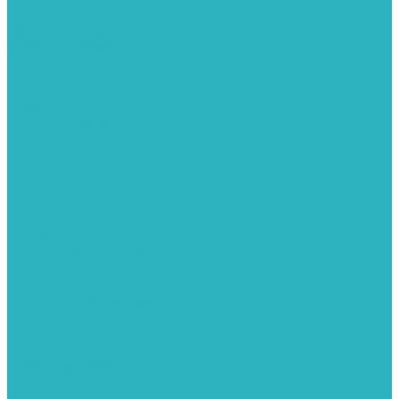
Поверхностные насосы
Санитарные насосы
Скважинные насосы
Циркуляционные насосы
Дренажные и фекальные насосы
Комплектующее для насосов
Шланги
Обратные клапаны
ПНД. Трубы и фитинги
Седелки для труб ПНД
Трубы ПНД И ПВД
Фитинги для ПНД И ПВД труб TIEMME (Италия)
Фитинги для ПНД И ПВД труб UNIDELTA (Италия)
Полипропилен. Трубы и фитинги для водопровода и
отопления
Вентили, шаровые краны
Клипсы
Коллектора
Комбинированные муфты
Крестовины
Муфты с накидной гайкой
Обводы
Обратные клапаны
Полипропиленовые трубы
Разъемные муфты