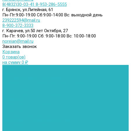
8(4832)30-03-41
8-953-286-5555
г. Брянск, ул.Литейная, 61
Пн-Пт:9:00-19:00
Сб:9:00-14:00
Вс: выходной день
239222594@mail.ru
8-900-372-3333
г. Карачев, ул.50 лет Октября, 27
Пн-Пт: 9:00-19:00
Сб: 9:00-18:00
Вс: 10:00-18:00
noreian@mail.ru
Заказать звонок
Корзина
0 товар(ов)
на сумму 0 ₽
Каталог товаров
Автомойки
Бойлеры косвенного нагрева
Комплектующее к бойлерам косвенного нагрева
Вентиляторы и воздуховоды
Водяные тепловентиляторы
Воздуховоды
Вытяжные вентиляторы
Водонагреватели
Газовые водонагреватели
Накопительные водонагреватели
Проточные водонагреватели
Воздухоотводчики и деаэраторы