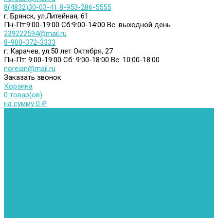
8(4832)30-03-41
8-953-286-5555
г. Брянск, ул.Литейная, 61
Пн-Пт:9:00-19:00
Сб:9:00-14:00
Вс: выходной день
239222594@mail.ru
8-900-372-3333
г. Карачев, ул.50 лет Октября, 27
Пн-Пт: 9:00-19:00
Сб: 9:00-18:00
Вс: 10:00-18:00
noreian@mail.ru
Заказать звонок
Корзина
0 товар(ов)
на сумму 0 ₽
Каталог товаров
Автомойки
Бойлеры косвенного нагрева
Комплектующее к бойлерам косвенного нагрева
Вентиляторы и воздуховоды
Водяные тепловентиляторы
Воздуховоды
Вытяжные вентиляторы
Водонагреватели
Газовые водонагреватели
Накопительные водонагреватели
Проточные водонагреватели
Воздухоотводчики и деаэраторы