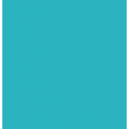
Запорная арматура
Арматура для радиаторов отопления
Вентили и задвижки
Клапаны электромагнитные
Краны для бытовой техники
Краны фланцевык
Краны шаровые
Инсталяции и унитазы
Инструменты
Вспомогательный инструмент
Ножницы и труборезы
Инструмент для сварки PPR
Инструмент для монтажа PEX И PERT труб
Канализация
Емкости для канализации
Канализация наружняя
Канализация внутренняя
Люки под плитку
Коллектора распределительные
Коллекторы LUXOR (Италия)
Коллекторы распределительные FAR (Италия)
Коллекторы распределительные ITAP (Италия)
Коллекторы распределительные STOUT (Италия)
Коллекторы распределительные TIM (КНР)
Комплектующее для коллекторов