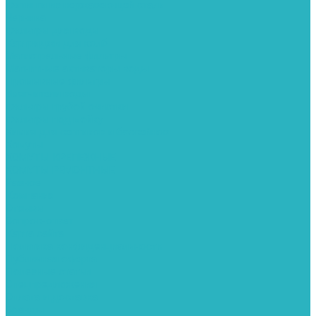
Фитинги из нержавеющей стали
Чернина
Фильтры для воды
Картриджи для колб
Магистральные фильтры
Магнитные активаторы воды
Промывные фильтры
Умягчители воды
Фильтры грубой очистки
Фильтры под мойку
Химия для септиков и бассейнов
Хомуты
ХОМУТЫ КРЕПЕЖНЫЕ
ХОМУТЫ РЕМОНТНЫЕ
Разное
Компания
Отзывы
Вопрос-ответ
Карта сайта
Политика конфиденциальности
Публичная оферта
Полезные статьи
Спецпредложения
Оплата и доставка
Бренды