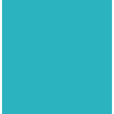
Герметизация резьбы
Гидрострелки и коллектора
Гибкие подводки для воды и газа
Гидроаккумуляторы и емкости
Гидроаккумуляторы для водоснабжения
Емкости для воды
Кессоны
Дренажная система
Кондиционеры
Инверторные сплит-системы
Сплит-системы
Прокладки
Трубы и фитинги из нержавеющей стали
Дымоудаление
Системы дымоудаления STOUT
Запорная арматура
Арматура для радиаторов отопления
Вентили и задвижки
Клапаны электромагнитные
Инсталяции и унитазы
Инструменты
Вспомогательный инструмент
Ножницы и труборезы
Инструмент для сварки PPR