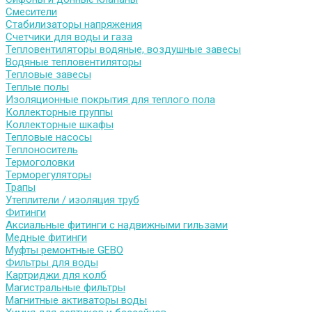
Смесители
Стабилизаторы напряжения
Счетчики для воды и газа
Тепловентиляторы водяные, воздушные завесы
Водяные тепловентиляторы
Тепловые завесы
Теплые полы
Изоляционные покрытия для теплого пола
Коллекторные группы
Коллекторные шкафы
Тепловые насосы
Теплоноситель
Термоголовки
Терморегуляторы
Трапы
Утеплители / изоляция труб
Фитинги
Аксиальные фитинги с надвижными гильзами
Медные фитинги
Муфты ремонтные GEBO
Фильтры для воды
Картриджи для колб
Магистральные фильтры
Магнитные активаторы воды