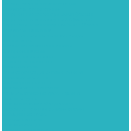
Колонки газовые и комплектующие
Конвекторы внутрипольные
Внутрипольные конвекторы GEKON (Россия)
Внутрипольные конвекторы JAGA (Бельгия)
Внутрипольные конвекторы VARMANN (Россия)
Конвекторы напольные
Котлы отопительные и комплектующее
Газовые котлы
Газовые конденсационные котлы
Электрические котлы
Твердотопливные котлы
Жидкотопливные котлы
Дизельные котлы
Комплектующее для систем отопления
Промышленные котлы
Комбинированные котлы
Запасные части для котлов
Металлопластиковые трубы и фитинги
Насосные группы
Насосы и насосное оборудование
Насосы для повышения давления воды
Вибрационные насосы
Колодезные насосы
Насосные станции
Насосы для рециркуляции