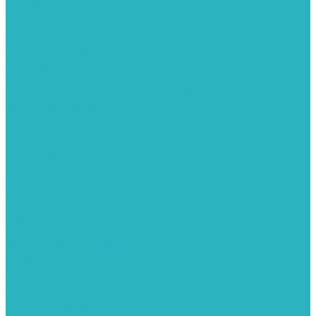
Теплые полы
Изоляционные покрытия для теплого пола
Коллекторные группы
Коллекторные шкафы
Комплектующее для систем теплого пола
Смесительные клапаны
Трубы для теплого пола
Узлы смесительные для теплого пола
Электрические теплые полы
Тепловые насосы
Теплоноситель
Термоголовки
Терморегуляторы
Трапы
Утеплители / изоляция труб
Фитинги
Аксиальные фитинги с надвижными гильзами
Медные фитинги
Муфты ремонтные GEBO
Обжимные фитинги STOUT APE
Пресс-фитинги STOUT APE
Разъемные фитинги (американки)
Резьбовые фитинги
Удлинители
Фитинги UPONOR