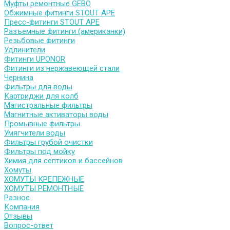
Муфты ремонтные GEBO
Обжимные фитинги STOUT APE
Пресс-фитинги STOUT APE
Разъемные фитинги (американки)
Резьбовые фитинги
Удлинители
Фитинги UPONOR
Фитинги из нержавеющей стали
Чернина
Фильтры для воды
Картриджи для колб
Магистральные фильтры
Магнитные активаторы воды
Промывные фильтры
Умягчители воды
Фильтры грубой очистки
Фильтры под мойку
Химия для септиков и бассейнов
Хомуты
ХОМУТЫ КРЕПЕЖНЫЕ
ХОМУТЫ РЕМОНТНЫЕ
Разное
Компания
Отзывы
Вопрос-ответ