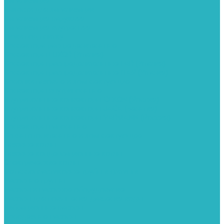
Канализация
Емкости для канализации
Канализация наружняя
Канализация внутренняя
Люки под плитку
Коллектора распределительные
Коллекторы LUXOR (Италия)
Коллекторы распределительные FAR (Италия)
Коллекторы распределительные ITAP (Италия)
Колонки газовые и комплектующие
Конвекторы внутрипольные
Внутрипольные конвекторы GEKON (Россия)
Внутрипольные конвекторы JAGA (Бельгия)
Внутрипольные конвекторы VARMANN (Россия)
Конвекторы напольные
Котлы отопительные и комплектующее
Газовые котлы
Газовые конденсационные котлы
Электрические котлы
Металлопластиковые трубы и фитинги
Насосные группы
Насосы и насосное оборудование
Насосы для повышения давления воды
Вибрационные насосы
Колодезные насосы