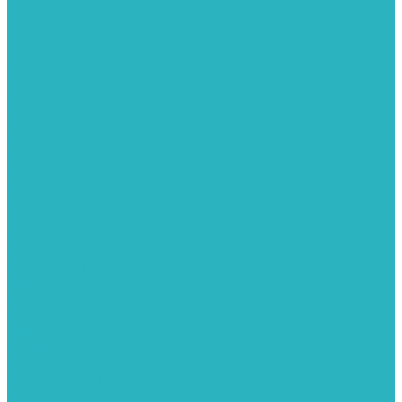
Водяные тепловентиляторы
Воздуховоды
Вытяжные вентиляторы
Водонагреватели
Газовые водонагреватели
Накопительные водонагреватели
Проточные водонагреватели
Воздухоотводчики и деаэраторы
Герметизация резьбы
Гидрострелки и коллектора
Гибкие подводки для воды и газа
Гидроаккумуляторы и емкости
Гидроаккумуляторы для водоснабжения
Емкости для воды
Кессоны
Погреба
Погреба - кессоны
Дренажная система
Кондиционеры
Инверторные сплит-системы
Сплит-системы
Прокладки
Трубы и фитинги из нержавеющей стали
Дымоудаление
Системы дымоудаления STOUT