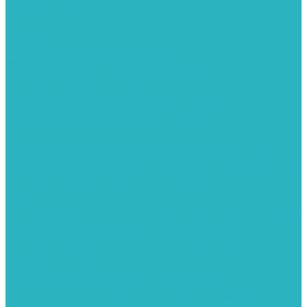
Тройник
Уголки
Фильтры
Полотенцесушители
Электрические Полотенцесушители
Комплектующее для полотенцесушителей
Полотенцесушители М-образные без полки
Полотенцесушители МП образные с полкой
Полотенцесушители МП-2 образные с полкой
Полотенцесушители лесенка ZOX КВАДРО
Полотенцесушители лесенка ломаные перекладины Л3
Полотенцесушители лесенка ломаные перекладины Л3 с
полкой
Полотенцесушители лесенка перекладины в виде скобы Л4
Полотенцесушители лесенка перекладины дуговые Л2 с
полкой
Полотенцесушители лесенка прямые перекладины групповая
Л1
Полотенцесушители лесенка прямые перекладины Л1
Полотенцесушители лесенка прямые перекладины Л1 с
полкой
Полотенцесушители лесенка Z-образные перекладины Л5
Полотенцесушители лесенка перекладины дуговые Л2
Полотенцесушители лесенка Z-образные перекладины Л5 с