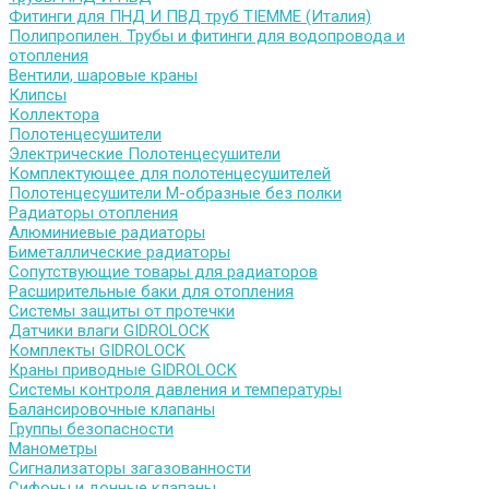
Фитинги для ПНД И ПВД труб TIEMME (Италия)
Полипропилен. Трубы и фитинги для водопровода и
отопления
Вентили, шаровые краны
Клипсы
Коллектора
Полотенцесушители
Электрические Полотенцесушители
Комплектующее для полотенцесушителей
Полотенцесушители М-образные без полки
Радиаторы отопления
Алюминиевые радиаторы
Биметаллические радиаторы
Сопутствующие товары для радиаторов
Расширительные баки для отопления
Системы защиты от протечки
Датчики влаги GIDROLOCK
Комплекты GIDROLOCK
Краны приводные GIDROLOCK
Системы контроля давления и температуры
Балансировочные клапаны
Группы безопасности
Манометры
Сигнализаторы загазованности
Сифоны и донные клапаны