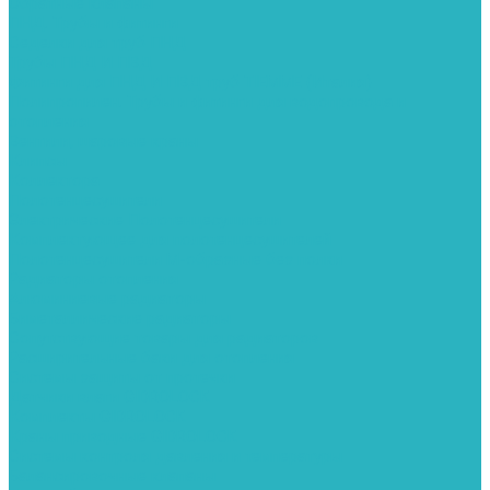
Обратные клапаны
ПНД. Трубы и фитинги
Седелки для труб ПНД
Трубы ПНД И ПВД
Фитинги для ПНД И ПВД труб TIEMME (Италия)
Полипропилен. Трубы и фитинги для водопровода и
отопления
Вентили, шаровые краны
Клипсы
Коллектора
Полотенцесушители
Электрические Полотенцесушители
Комплектующее для полотенцесушителей
Полотенцесушители М-образные без полки
Радиаторы отопления
Алюминиевые радиаторы
Биметаллические радиаторы
Сопутствующие товары для радиаторов
Расширительные баки для отопления
Системы защиты от протечки
Датчики влаги GIDROLOCK
Комплекты GIDROLOCK
Краны приводные GIDROLOCK
Системы контроля давления и температуры
Балансировочные клапаны