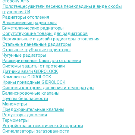
сторону АН6
Полотенцесушители лесенка перекладины в виде скобы
групповая Л4
Радиаторы отопления
Алюминиевые радиаторы
Биметаллические радиаторы
Сопутствующие товары для радиаторов
Вертикальные и дизайн радиаторы отопления
Стальные панельные радиаторы
Стальные трубчатые радиаторы
Чугунные радиаторы
Расширительные баки для отопления
Системы защиты от протечки
Датчики влаги GIDROLOCK
Комплекты GIDROLOCK
Краны приводные GIDROLOCK
Системы контроля давления и температуры
Балансировочные клапаны
Группы безопасности
Манометры
Предохранительные клапаны
Редукторы давоения
Термометры
Устройства автоматической подпитки
Сигнализаторы загазованности