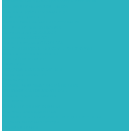
Вертикальные и дизайн радиаторы отопления
Стальные панельные радиаторы
Стальные трубчатые радиаторы
Чугунные радиаторы
Расширительные баки для отопления
Системы защиты от протечки
Датчики влаги GIDROLOCK
Комплекты GIDROLOCK
Краны приводные GIDROLOCK
Системы контроля давления и температуры
Балансировочные клапаны
Группы безопасности
Манометры
Предохранительные клапаны
Редукторы давоения
Термометры
Устройства автоматической подпитки
Сигнализаторы загазованности
Сифоны и донные клапаны
Смесители
Стабилизаторы напряжения
Счетчики для воды и газа
Тепловентиляторы водяные, воздушные завесы
Водяные тепловентиляторы
Тепловые завесы