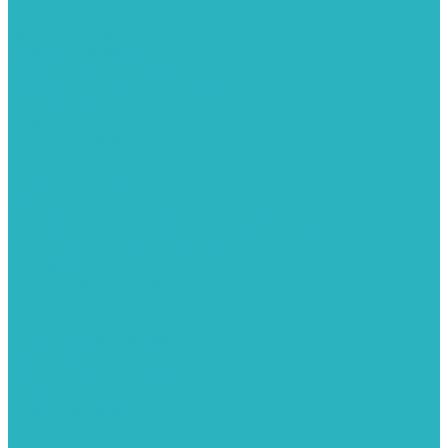
Поверхностные насосы
Санитарные насосы
Скважинные насосы
Циркуляционные насосы
Дренажные и фекальные насосы
Комплектующее для насосов
Шланги
Обратные клапаны
ПНД. Трубы и фитинги
Седелки для труб ПНД
Трубы ПНД И ПВД
Фитинги для ПНД И ПВД труб TIEMME (Италия)
Фитинги для ПНД И ПВД труб UNIDELTA (Италия)
Полипропилен. Трубы и фитинги для водопровода и
отопления
Вентили, шаровые краны
Клипсы
Коллектора
Комбинированные муфты
Крестовины
Муфты с накидной гайкой
Обводы
Обратные клапаны
Полипропиленовые трубы
Разъемные муфты