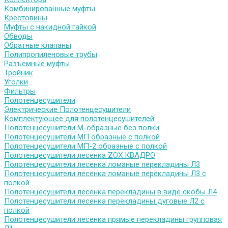
Комбинированные муфты
Крестовины
Муфты с накидной гайкой
Обводы
Обратные клапаны
Полипропиленовые трубы
Разъемные муфты
Тройник
Уголки
Фильтры
Полотенцесушители
Электрические Полотенцесушители
Комплектующее для полотенцесушителей
Полотенцесушители М-образные без полки
Полотенцесушители МП образные с полкой
Полотенцесушители МП-2 образные с полкой
Полотенцесушители лесенка ZOX КВАДРО
Полотенцесушители лесенка ломаные перекладины Л3
Полотенцесушители лесенка ломаные перекладины Л3 с
полкой
Полотенцесушители лесенка перекладины в виде скобы Л4
Полотенцесушители лесенка перекладины дуговые Л2 с
полкой
Полотенцесушители лесенка прямые перекладины групповая