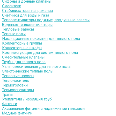
Сифоны и донные клапаны
Смесители
Стабилизаторы напряжения
Счетчики для воды и газа
Тепловентиляторы водяные, воздушные завесы
Водяные тепловентиляторы
Тепловые завесы
Теплые полы
Изоляционные покрытия для теплого пола
Коллекторные группы
Коллекторные шкафы
Комплектующее для систем теплого пола
Смесительные клапаны
Трубы для теплого пола
Узлы смесительные для теплого пола
Электрические теплые полы
Тепловые насосы
Теплоноситель
Термоголовки
Терморегуляторы
Трапы
Утеплители / изоляция труб
Фитинги
Аксиальные фитинги с надвижными гильзами
Медные фитинги