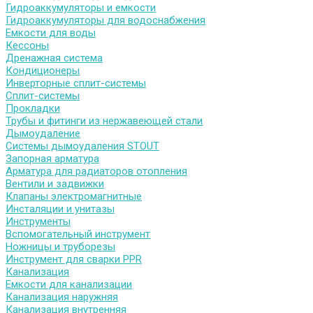
Гидроаккумуляторы и емкости
Гидроаккумуляторы для водоснабжения
Емкости для воды
Кессоны
Дренажная система
Кондиционеры
Инверторные сплит-системы
Сплит-системы
Прокладки
Трубы и фитинги из нержавеющей стали
Дымоудаление
Системы дымоудаления STOUT
Запорная арматура
Арматура для радиаторов отопления
Вентили и задвижки
Клапаны электромагнитные
Инсталяции и унитазы
Инструменты
Вспомогательный инструмент
Ножницы и труборезы
Инструмент для сварки PPR
Канализация
Емкости для канализации
Канализация наружняя
Канализация внутренняя