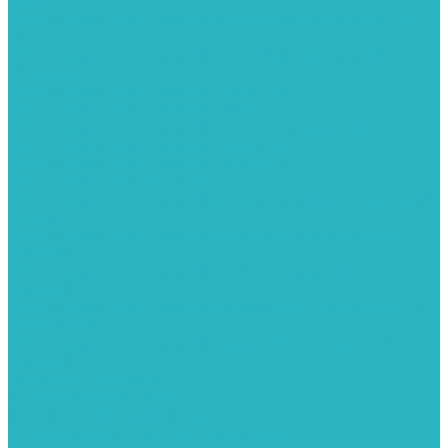
полкой
Полотенцесушители лесенка волнообразные перекладины
Л6
Полотенцесушители лесенка волнообразные перекладины
Л6 с полкой
Полотенцесушители лесенка Гитара АН5
Полотенцесушители лесенка Квадро
Полотенцесушители лесенка Т-образные перекладины
Полотенцесушители лесенка Антенна АН2
Полотенцесушители лесенка Парус АН3
Полотенцесушители Елка АН4
Полотенцесушители лесенка прямые перекладины групповая
с полкой Л1
Полотенцесушители лесенка полукруглые перекладины
групповая Л2
Полотенцесушители лесенка ломанные перекладины
групповая Л3
Полотенцесушители лесенка перекладины смещены в одну
сторону АН6
Полотенцесушители лесенка перекладины в виде скобы
групповая Л4
Радиаторы отопления
Алюминиевые радиаторы
Биметаллические радиаторы
Сопутствующие товары для радиаторов