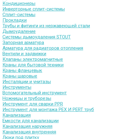
Кондиционеры
Инверторные сплит-системы
Сплит-системы
Прокладки
Трубы и фитинги из нержавеющей стали
Дымоудаление
Системы дымоудаления STOUT
Запорная арматура
Арматура для радиаторов отопления
Вентили и задвижки
Клапаны электромагнитные
Краны для бытовой техники
Краны фланцевык
Краны шаровые
Инсталяции и унитазы
Инструменты
Вспомогательный инструмент
Ножницы и труборезы
Инструмент для сварки PPR
Инструмент для монтажа PEX И PERT труб
Канализация
Емкости для канализации
Канализация наружняя
Канализация внутренняя
Люки под плитку