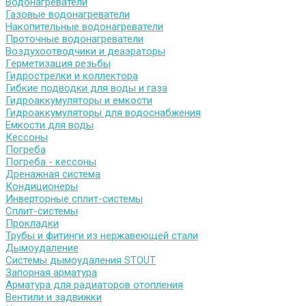
Водонагреватели
Газовые водонагреватели
Накопительные водонагреватели
Проточные водонагреватели
Воздухоотводчики и деаэраторы
Герметизация резьбы
Гидрострелки и коллектора
Гибкие подводки для воды и газа
Гидроаккумуляторы и емкости
Гидроаккумуляторы для водоснабжения
Емкости для воды
Кессоны
Погреба
Погреба - кессоны
Дренажная система
Кондиционеры
Инверторные сплит-системы
Сплит-системы
Прокладки
Трубы и фитинги из нержавеющей стали
Дымоудаление
Системы дымоудаления STOUT
Запорная арматура
Арматура для радиаторов отопления
Вентили и задвижки