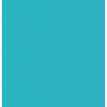
Картриджи для колб
Магистральные фильтры
Магнитные активаторы воды
Химия для септиков и бассейнов
Хомуты
ХОМУТЫ КРЕПЕЖНЫЕ
ХОМУТЫ РЕМОНТНЫЕ
Разное
Компания
Отзывы
Вопрос-ответ
Карта сайта
Политика конфиденциальности
Публичная оферта
Полезные статьи
Спецпредложения
Оплата и доставка
Бренды
Контакты
...
Каталог товаров
Автомойки
Бойлеры косвенного нагрева
Комплектующее к бойлерам косвенного нагрева
Вентиляторы и воздуховоды