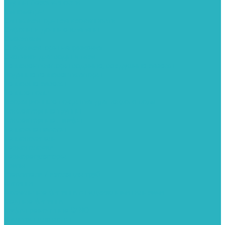
Группы безопасности
Манометры
Сигнализаторы загазованности
Сифоны и донные клапаны
Смесители
Стабилизаторы напряжения
Счетчики для воды и газа
Тепловентиляторы водяные, воздушные завесы
Водяные тепловентиляторы
Тепловые завесы
Теплые полы
Изоляционные покрытия для теплого пола
Коллекторные группы
Коллекторные шкафы
Тепловые насосы
Теплоноситель
Термоголовки
Терморегуляторы
Трапы
Утеплители / изоляция труб
Фитинги
Аксиальные фитинги с надвижными гильзами
Медные фитинги
Муфты ремонтные GEBO
Фильтры для воды