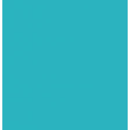
Теплые полы
Изоляционные покрытия для теплого пола
Коллекторные группы
Коллекторные шкафы
Комплектующее для систем теплого пола
Смесительные клапаны
Трубы для теплого пола
Узлы смесительные для теплого пола
Электрические теплые полы
Тепловые насосы
Теплоноситель
Термоголовки
Терморегуляторы
Трапы
Утеплители / изоляция труб
Фитинги
Аксиальные фитинги с надвижными гильзами
Медные фитинги
Муфты ремонтные GEBO
Обжимные фитинги STOUT APE
Пресс-фитинги STOUT APE
Разъемные фитинги (американки)
Резьбовые фитинги
Удлинители
Фитинги UPONOR