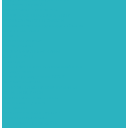
Герметизация резьбы
Гидрострелки и коллектора
Гибкие подводки для воды и газа
Гидроаккумуляторы и емкости
Гидроаккумуляторы для водоснабжения
Емкости для воды
Кессоны
Дренажная система
Кондиционеры
Инверторные сплит-системы
Сплит-системы
Прокладки
Трубы и фитинги из нержавеющей стали
Дымоудаление
Системы дымоудаления STOUT
Запорная арматура
Арматура для радиаторов отопления
Вентили и задвижки
Клапаны электромагнитные
Инсталяции и унитазы
Инструменты
Вспомогательный инструмент
Ножницы и труборезы
Инструмент для сварки PPR