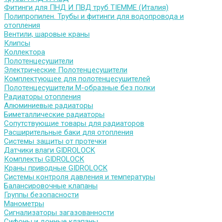
Фитинги для ПНД И ПВД труб TIEMME (Италия)
Полипропилен. Трубы и фитинги для водопровода и
отопления
Вентили, шаровые краны
Клипсы
Коллектора
Полотенцесушители
Электрические Полотенцесушители
Комплектующее для полотенцесушителей
Полотенцесушители М-образные без полки
Радиаторы отопления
Алюминиевые радиаторы
Биметаллические радиаторы
Сопутствующие товары для радиаторов
Расширительные баки для отопления
Системы защиты от протечки
Датчики влаги GIDROLOCK
Комплекты GIDROLOCK
Краны приводные GIDROLOCK
Системы контроля давления и температуры
Балансировочные клапаны
Группы безопасности
Манометры
Сигнализаторы загазованности
Сифоны и донные клапаны