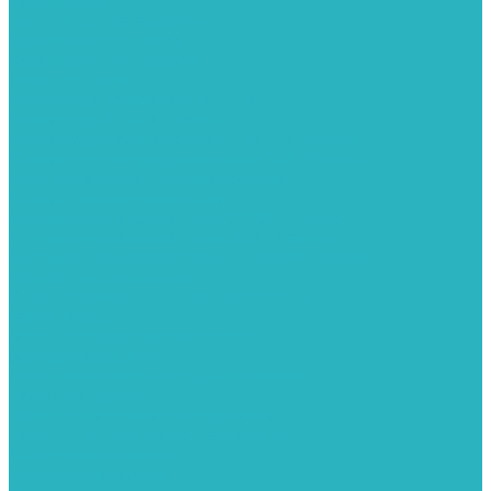
Канализация
Емкости для канализации
Канализация наружняя
Канализация внутренняя
Люки под плитку
Коллектора распределительные
Коллекторы LUXOR (Италия)
Коллекторы распределительные FAR (Италия)
Коллекторы распределительные ITAP (Италия)
Колонки газовые и комплектующие
Конвекторы внутрипольные
Внутрипольные конвекторы GEKON (Россия)
Внутрипольные конвекторы JAGA (Бельгия)
Внутрипольные конвекторы VARMANN (Россия)
Конвекторы напольные
Котлы отопительные и комплектующее
Газовые котлы
Газовые конденсационные котлы
Электрические котлы
Металлопластиковые трубы и фитинги
Насосные группы
Насосы и насосное оборудование
Насосы для повышения давления воды
Вибрационные насосы
Колодезные насосы