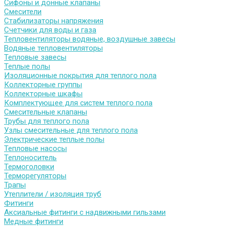
Сифоны и донные клапаны
Смесители
Стабилизаторы напряжения
Счетчики для воды и газа
Тепловентиляторы водяные, воздушные завесы
Водяные тепловентиляторы
Тепловые завесы
Теплые полы
Изоляционные покрытия для теплого пола
Коллекторные группы
Коллекторные шкафы
Комплектующее для систем теплого пола
Смесительные клапаны
Трубы для теплого пола
Узлы смесительные для теплого пола
Электрические теплые полы
Тепловые насосы
Теплоноситель
Термоголовки
Терморегуляторы
Трапы
Утеплители / изоляция труб
Фитинги
Аксиальные фитинги с надвижными гильзами
Медные фитинги