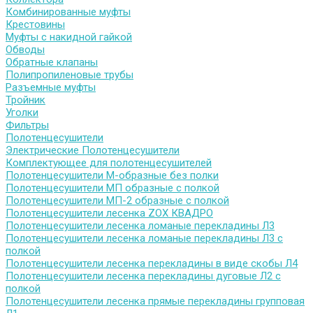
Комбинированные муфты
Крестовины
Муфты с накидной гайкой
Обводы
Обратные клапаны
Полипропиленовые трубы
Разъемные муфты
Тройник
Уголки
Фильтры
Полотенцесушители
Электрические Полотенцесушители
Комплектующее для полотенцесушителей
Полотенцесушители М-образные без полки
Полотенцесушители МП образные с полкой
Полотенцесушители МП-2 образные с полкой
Полотенцесушители лесенка ZOX КВАДРО
Полотенцесушители лесенка ломаные перекладины Л3
Полотенцесушители лесенка ломаные перекладины Л3 с
полкой
Полотенцесушители лесенка перекладины в виде скобы Л4
Полотенцесушители лесенка перекладины дуговые Л2 с
полкой
Полотенцесушители лесенка прямые перекладины групповая