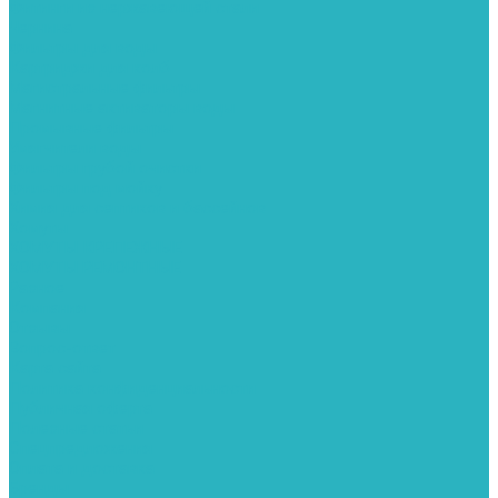
Фитинги из нержавеющей стали
Чернина
Фильтры для воды
Картриджи для колб
Магистральные фильтры
Магнитные активаторы воды
Промывные фильтры
Умягчители воды
Фильтры грубой очистки
Фильтры под мойку
Химия для септиков и бассейнов
Хомуты
ХОМУТЫ КРЕПЕЖНЫЕ
ХОМУТЫ РЕМОНТНЫЕ
Разное
Компания
Отзывы
Вопрос-ответ
Карта сайта
Политика конфиденциальности
Публичная оферта
Полезные статьи
Спецпредложения
Оплата и доставка
Бренды