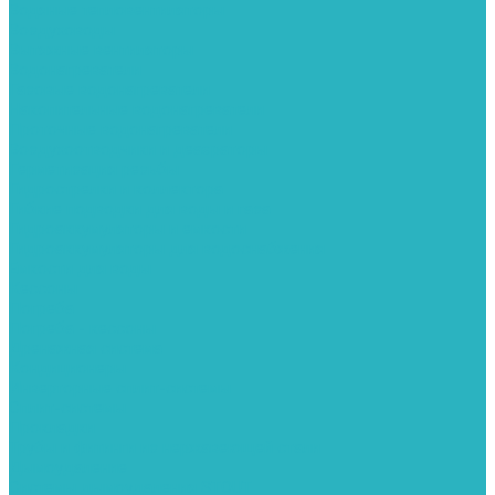
Водяные тепловентиляторы
Воздуховоды
Вытяжные вентиляторы
Водонагреватели
Газовые водонагреватели
Накопительные водонагреватели
Проточные водонагреватели
Воздухоотводчики и деаэраторы
Герметизация резьбы
Гидрострелки и коллектора
Гибкие подводки для воды и газа
Гидроаккумуляторы и емкости
Гидроаккумуляторы для водоснабжения
Емкости для воды
Кессоны
Погреба
Погреба - кессоны
Дренажная система
Кондиционеры
Инверторные сплит-системы
Сплит-системы
Прокладки
Трубы и фитинги из нержавеющей стали
Дымоудаление
Системы дымоудаления STOUT