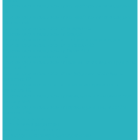
полкой
Полотенцесушители лесенка волнообразные перекладины
Л6
Полотенцесушители лесенка волнообразные перекладины
Л6 с полкой
Полотенцесушители лесенка Гитара АН5
Полотенцесушители лесенка Квадро
Полотенцесушители лесенка Т-образные перекладины
Полотенцесушители лесенка Антенна АН2
Полотенцесушители лесенка Парус АН3
Полотенцесушители Елка АН4
Полотенцесушители лесенка прямые перекладины групповая
с полкой Л1
Полотенцесушители лесенка полукруглые перекладины
групповая Л2
Полотенцесушители лесенка ломанные перекладины
групповая Л3
Полотенцесушители лесенка перекладины смещены в одну
сторону АН6
Полотенцесушители лесенка перекладины в виде скобы
групповая Л4
Радиаторы отопления
Алюминиевые радиаторы
Биметаллические радиаторы
Сопутствующие товары для радиаторов