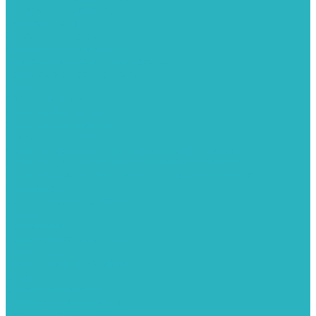
Поверхностные насосы
Санитарные насосы
Скважинные насосы
Циркуляционные насосы
Дренажные и фекальные насосы
Комплектующее для насосов
Шланги
Обратные клапаны
ПНД. Трубы и фитинги
Седелки для труб ПНД
Трубы ПНД И ПВД
Фитинги для ПНД И ПВД труб TIEMME (Италия)
Фитинги для ПНД И ПВД труб UNIDELTA (Италия)
Полипропилен. Трубы и фитинги для водопровода и
отопления
Вентили, шаровые краны
Клипсы
Коллектора
Комбинированные муфты
Крестовины
Муфты с накидной гайкой
Обводы
Обратные клапаны
Полипропиленовые трубы
Разъемные муфты