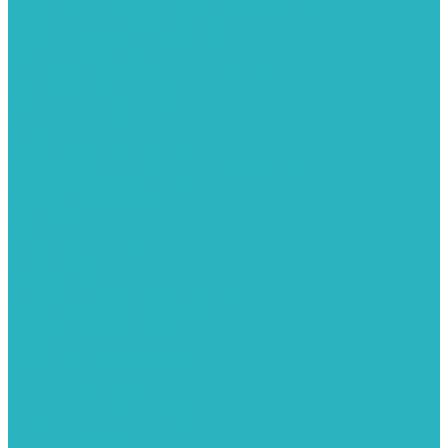
Вертикальные и дизайн радиаторы отопления
Стальные панельные радиаторы
Стальные трубчатые радиаторы
Чугунные радиаторы
Расширительные баки для отопления
Системы защиты от протечки
Датчики влаги GIDROLOCK
Комплекты GIDROLOCK
Краны приводные GIDROLOCK
Системы контроля давления и температуры
Балансировочные клапаны
Группы безопасности
Манометры
Предохранительные клапаны
Редукторы давоения
Термометры
Устройства автоматической подпитки
Сигнализаторы загазованности
Сифоны и донные клапаны
Смесители
Стабилизаторы напряжения
Счетчики для воды и газа
Тепловентиляторы водяные, воздушные завесы
Водяные тепловентиляторы
Тепловые завесы