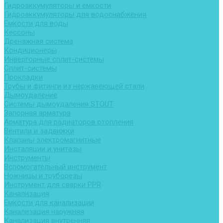
Гидроаккумуляторы и емкости
Гидроаккумуляторы для водоснабжения
Емкости для воды
Кессоны
Дренажная система
Кондиционеры
Инверторные сплит-системы
Сплит-системы
Прокладки
Трубы и фитинги из нержавеющей стали
Дымоудаление
Системы дымоудаления STOUT
Запорная арматура
Арматура для радиаторов отопления
Вентили и задвижки
Клапаны электромагнитные
Инсталяции и унитазы
Инструменты
Вспомогательный инструмент
Ножницы и труборезы
Инструмент для сварки PPR
Канализация
Емкости для канализации
Канализация наружняя
Канализация внутренняя