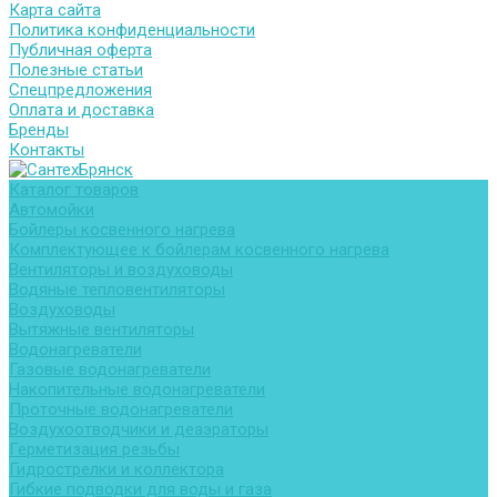
Карта сайта
Политика конфиденциальности
Публичная оферта
Полезные статьи
Спецпредложения
Оплата и доставка
Бренды
Контакты
Каталог товаров
Автомойки
Бойлеры косвенного нагрева
Комплектующее к бойлерам косвенного нагрева
Вентиляторы и воздуховоды
Водяные тепловентиляторы
Воздуховоды
Вытяжные вентиляторы
Водонагреватели
Газовые водонагреватели
Накопительные водонагреватели
Проточные водонагреватели
Воздухоотводчики и деаэраторы
Герметизация резьбы
Гидрострелки и коллектора
Гибкие подводки для воды и газа