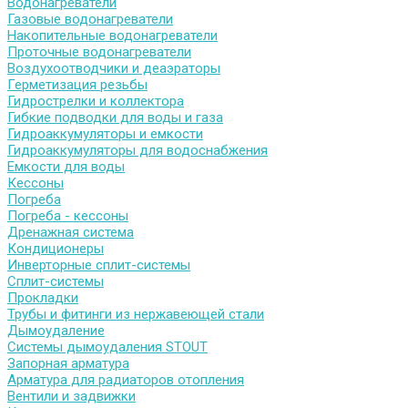
Водонагреватели
Газовые водонагреватели
Накопительные водонагреватели
Проточные водонагреватели
Воздухоотводчики и деаэраторы
Герметизация резьбы
Гидрострелки и коллектора
Гибкие подводки для воды и газа
Гидроаккумуляторы и емкости
Гидроаккумуляторы для водоснабжения
Емкости для воды
Кессоны
Погреба
Погреба - кессоны
Дренажная система
Кондиционеры
Инверторные сплит-системы
Сплит-системы
Прокладки
Трубы и фитинги из нержавеющей стали
Дымоудаление
Системы дымоудаления STOUT
Запорная арматура
Арматура для радиаторов отопления
Вентили и задвижки