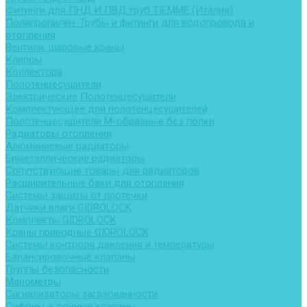
Фитинги для ПНД И ПВД труб TIEMME (Италия)
Полипропилен. Трубы и фитинги для водопровода и
отопления
Вентили, шаровые краны
Клипсы
Коллектора
Полотенцесушители
Электрические Полотенцесушители
Комплектующее для полотенцесушителей
Полотенцесушители М-образные без полки
Радиаторы отопления
Алюминиевые радиаторы
Биметаллические радиаторы
Сопутствующие товары для радиаторов
Расширительные баки для отопления
Системы защиты от протечки
Датчики влаги GIDROLOCK
Комплекты GIDROLOCK
Краны приводные GIDROLOCK
Системы контроля давления и температуры
Балансировочные клапаны
Группы безопасности
Манометры
Сигнализаторы загазованности
Сифоны и донные клапаны