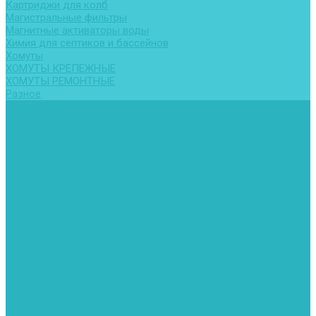
Картриджи для колб
Магистральные фильтры
Магнитные активаторы воды
Химия для септиков и бассейнов
Хомуты
ХОМУТЫ КРЕПЕЖНЫЕ
ХОМУТЫ РЕМОНТНЫЕ
Разное
Компания
Отзывы
Вопрос-ответ
Карта сайта
Политика конфиденциальности
Публичная оферта
Полезные статьи
Спецпредложения
Оплата и доставка
Бренды
Контакты
...
Каталог товаров
Автомойки
Бойлеры косвенного нагрева
Комплектующее к бойлерам косвенного нагрева
Вентиляторы и воздуховоды