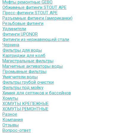
Муфты ремонтные GEBO
Обжимные фитинги STOUT APE
Пресс-фитинги STOUT APE
Разъемные фитинги (американки)
Резьбовые фитинги
Удлинители
Фитинги UPONOR
Фитинги из нержавеющей стали
Чернина
Фильтры для воды
Картриджи для колб
Магистральные фильтры
Магнитные активаторы воды
Промывные фильтры
Умягчители воды
Фильтры грубой очистки
Фильтры под мойку
Химия для септиков и бассейнов
Хомуты
ХОМУТЫ КРЕПЕЖНЫЕ
ХОМУТЫ РЕМОНТНЫЕ
Разное
Компания
Отзывы
Вопрос-ответ