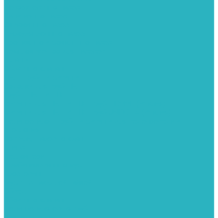
Поверхностные насосы
Санитарные насосы
Скважинные насосы
Циркуляционные насосы
Дренажные и фекальные насосы
Комплектующее для насосов
Шланги
Обратные клапаны
ПНД. Трубы и фитинги
Седелки для труб ПНД
Трубы ПНД И ПВД
Фитинги для ПНД И ПВД труб TIEMME (Италия)
Фитинги для ПНД И ПВД труб UNIDELTA (Италия)
Полипропилен. Трубы и фитинги для водопровода и
отопления
Вентили, шаровые краны
Клипсы
Коллектора
Комбинированные муфты
Крестовины
Муфты с накидной гайкой
Обводы
Обратные клапаны
Полипропиленовые трубы
Разъемные муфты