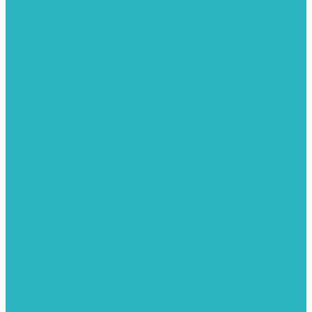
полкой
Полотенцесушители лесенка волнообразные перекладины
Л6
Полотенцесушители лесенка волнообразные перекладины
Л6 с полкой
Полотенцесушители лесенка Гитара АН5
Полотенцесушители лесенка Квадро
Полотенцесушители лесенка Т-образные перекладины
Полотенцесушители лесенка Антенна АН2
Полотенцесушители лесенка Парус АН3
Полотенцесушители Елка АН4
Полотенцесушители лесенка прямые перекладины групповая
с полкой Л1
Полотенцесушители лесенка полукруглые перекладины
групповая Л2
Полотенцесушители лесенка ломанные перекладины
групповая Л3
Полотенцесушители лесенка перекладины смещены в одну
сторону АН6
Полотенцесушители лесенка перекладины в виде скобы
групповая Л4
Радиаторы отопления
Алюминиевые радиаторы
Биметаллические радиаторы
Сопутствующие товары для радиаторов