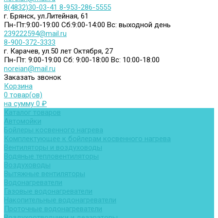
8(4832)30-03-41
8-953-286-5555
г. Брянск, ул.Литейная, 61
Пн-Пт:9:00-19:00
Сб:9:00-14:00
Вс: выходной день
239222594@mail.ru
8-900-372-3333
г. Карачев, ул.50 лет Октября, 27
Пн-Пт: 9:00-19:00
Сб: 9:00-18:00
Вс: 10:00-18:00
noreian@mail.ru
Заказать звонок
Корзина
0 товар(ов)
на сумму 0 ₽
Каталог товаров
Автомойки
Бойлеры косвенного нагрева
Комплектующее к бойлерам косвенного нагрева
Вентиляторы и воздуховоды
Водяные тепловентиляторы
Воздуховоды
Вытяжные вентиляторы
Водонагреватели
Газовые водонагреватели
Накопительные водонагреватели
Проточные водонагреватели
Воздухоотводчики и деаэраторы