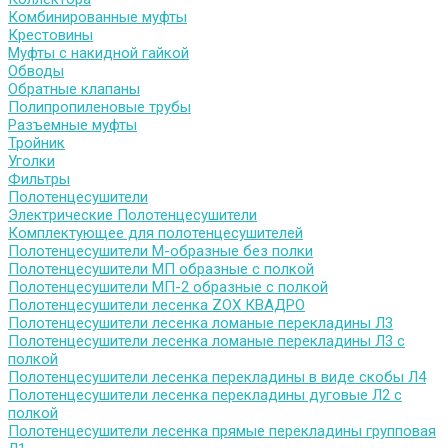
Комбинированные муфты
Крестовины
Муфты с накидной гайкой
Обводы
Обратные клапаны
Полипропиленовые трубы
Разъемные муфты
Тройник
Уголки
Фильтры
Полотенцесушители
Электрические Полотенцесушители
Комплектующее для полотенцесушителей
Полотенцесушители М-образные без полки
Полотенцесушители МП образные с полкой
Полотенцесушители МП-2 образные с полкой
Полотенцесушители лесенка ZOX КВАДРО
Полотенцесушители лесенка ломаные перекладины Л3
Полотенцесушители лесенка ломаные перекладины Л3 с
полкой
Полотенцесушители лесенка перекладины в виде скобы Л4
Полотенцесушители лесенка перекладины дуговые Л2 с
полкой
Полотенцесушители лесенка прямые перекладины групповая