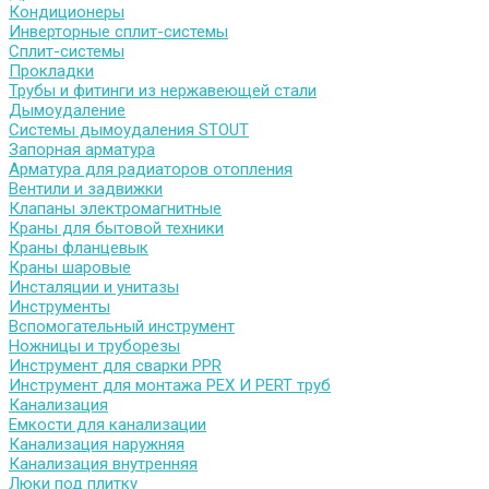
Кондиционеры
Инверторные сплит-системы
Сплит-системы
Прокладки
Трубы и фитинги из нержавеющей стали
Дымоудаление
Системы дымоудаления STOUT
Запорная арматура
Арматура для радиаторов отопления
Вентили и задвижки
Клапаны электромагнитные
Краны для бытовой техники
Краны фланцевык
Краны шаровые
Инсталяции и унитазы
Инструменты
Вспомогательный инструмент
Ножницы и труборезы
Инструмент для сварки PPR
Инструмент для монтажа PEX И PERT труб
Канализация
Емкости для канализации
Канализация наружняя
Канализация внутренняя
Люки под плитку