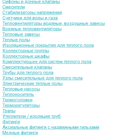
Сифоны и донные клапаны
Смесители
Стабилизаторы напряжения
Счетчики для воды и газа
Тепловентиляторы водяные, воздушные завесы
Водяные тепловентиляторы
Тепловые завесы
Теплые полы
Изоляционные покрытия для теплого пола
Коллекторные группы
Коллекторные шкафы
Комплектующее для систем теплого пола
Смесительные клапаны
Трубы для теплого пола
Узлы смесительные для теплого пола
Электрические теплые полы
Тепловые насосы
Теплоноситель
Термоголовки
Терморегуляторы
Трапы
Утеплители / изоляция труб
Фитинги
Аксиальные фитинги с надвижными гильзами
Медные фитинги