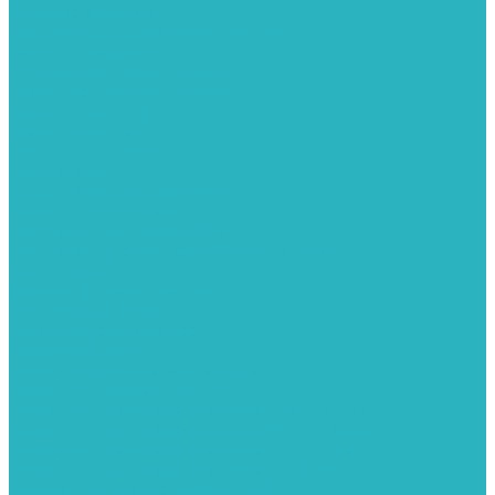
Запорная арматура
Арматура для радиаторов отопления
Вентили и задвижки
Клапаны электромагнитные
Краны для бытовой техники
Краны фланцевык
Краны шаровые
Инсталяции и унитазы
Инструменты
Вспомогательный инструмент
Ножницы и труборезы
Инструмент для сварки PPR
Инструмент для монтажа PEX И PERT труб
Канализация
Емкости для канализации
Канализация наружняя
Канализация внутренняя
Люки под плитку
Коллектора распределительные
Коллекторы LUXOR (Италия)
Коллекторы распределительные FAR (Италия)
Коллекторы распределительные ITAP (Италия)
Коллекторы распределительные STOUT (Италия)
Коллекторы распределительные TIM (КНР)
Комплектующее для коллекторов