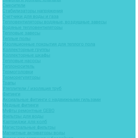
Смесители
Стабилизаторы напряжения
Счетчики для воды и газа
Тепловентиляторы водяные, воздушные завесы
Водяные тепловентиляторы
Тепловые завесы
Теплые полы
Изоляционные покрытия для теплого пола
Коллекторные группы
Коллекторные шкафы
Тепловые насосы
Теплоноситель
Термоголовки
Терморегуляторы
Трапы
Утеплители / изоляция труб
Фитинги
Аксиальные фитинги с надвижными гильзами
Медные фитинги
Муфты ремонтные GEBO
Фильтры для воды
Картриджи для колб
Магистральные фильтры
Магнитные активаторы воды