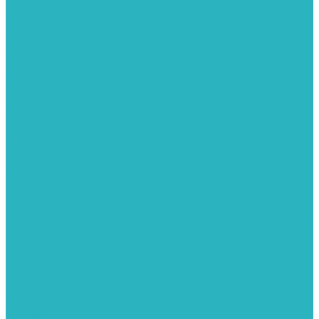
Тройник
Уголки
Фильтры
Полотенцесушители
Электрические Полотенцесушители
Комплектующее для полотенцесушителей
Полотенцесушители М-образные без полки
Полотенцесушители МП образные с полкой
Полотенцесушители МП-2 образные с полкой
Полотенцесушители лесенка ZOX КВАДРО
Полотенцесушители лесенка ломаные перекладины Л3
Полотенцесушители лесенка ломаные перекладины Л3 с
полкой
Полотенцесушители лесенка перекладины в виде скобы Л4
Полотенцесушители лесенка перекладины дуговые Л2 с
полкой
Полотенцесушители лесенка прямые перекладины групповая
Л1
Полотенцесушители лесенка прямые перекладины Л1
Полотенцесушители лесенка прямые перекладины Л1 с
полкой
Полотенцесушители лесенка Z-образные перекладины Л5
Полотенцесушители лесенка перекладины дуговые Л2
Полотенцесушители лесенка Z-образные перекладины Л5 с