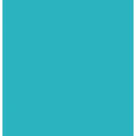
Теплые полы
Изоляционные покрытия для теплого пола
Коллекторные группы
Коллекторные шкафы
Комплектующее для систем теплого пола
Смесительные клапаны
Трубы для теплого пола
Узлы смесительные для теплого пола
Электрические теплые полы
Тепловые насосы
Теплоноситель
Термоголовки
Терморегуляторы
Трапы
Утеплители / изоляция труб
Фитинги
Аксиальные фитинги с надвижными гильзами
Медные фитинги
Муфты ремонтные GEBO
Обжимные фитинги STOUT APE
Пресс-фитинги STOUT APE
Разъемные фитинги (американки)
Резьбовые фитинги
Удлинители
Фитинги UPONOR