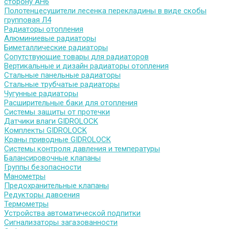
сторону АН6
Полотенцесушители лесенка перекладины в виде скобы
групповая Л4
Радиаторы отопления
Алюминиевые радиаторы
Биметаллические радиаторы
Сопутствующие товары для радиаторов
Вертикальные и дизайн радиаторы отопления
Стальные панельные радиаторы
Стальные трубчатые радиаторы
Чугунные радиаторы
Расширительные баки для отопления
Системы защиты от протечки
Датчики влаги GIDROLOCK
Комплекты GIDROLOCK
Краны приводные GIDROLOCK
Системы контроля давления и температуры
Балансировочные клапаны
Группы безопасности
Манометры
Предохранительные клапаны
Редукторы давоения
Термометры
Устройства автоматической подпитки
Сигнализаторы загазованности