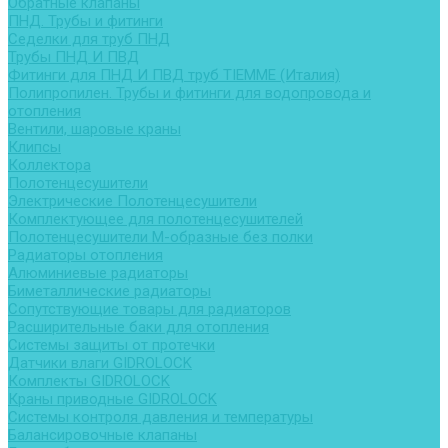
Обратные клапаны
ПНД. Трубы и фитинги
Седелки для труб ПНД
Трубы ПНД И ПВД
Фитинги для ПНД И ПВД труб TIEMME (Италия)
Полипропилен. Трубы и фитинги для водопровода и
отопления
Вентили, шаровые краны
Клипсы
Коллектора
Полотенцесушители
Электрические Полотенцесушители
Комплектующее для полотенцесушителей
Полотенцесушители М-образные без полки
Радиаторы отопления
Алюминиевые радиаторы
Биметаллические радиаторы
Сопутствующие товары для радиаторов
Расширительные баки для отопления
Системы защиты от протечки
Датчики влаги GIDROLOCK
Комплекты GIDROLOCK
Краны приводные GIDROLOCK
Системы контроля давления и температуры
Балансировочные клапаны