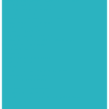
Вертикальные и дизайн радиаторы отопления
Стальные панельные радиаторы
Стальные трубчатые радиаторы
Чугунные радиаторы
Расширительные баки для отопления
Системы защиты от протечки
Датчики влаги GIDROLOCK
Комплекты GIDROLOCK
Краны приводные GIDROLOCK
Системы контроля давления и температуры
Балансировочные клапаны
Группы безопасности
Манометры
Предохранительные клапаны
Редукторы давоения
Термометры
Устройства автоматической подпитки
Сигнализаторы загазованности
Сифоны и донные клапаны
Смесители
Стабилизаторы напряжения
Счетчики для воды и газа
Тепловентиляторы водяные, воздушные завесы
Водяные тепловентиляторы
Тепловые завесы