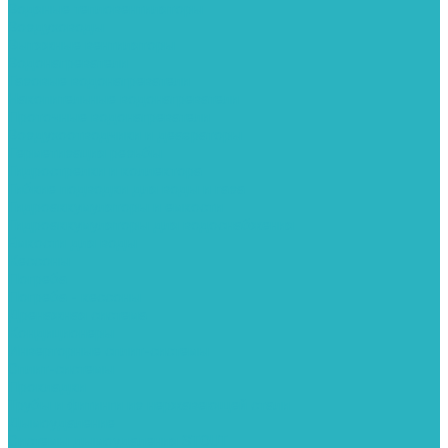
Водяные тепловентиляторы
Воздуховоды
Вытяжные вентиляторы
Водонагреватели
Газовые водонагреватели
Накопительные водонагреватели
Проточные водонагреватели
Воздухоотводчики и деаэраторы
Герметизация резьбы
Гидрострелки и коллектора
Гибкие подводки для воды и газа
Гидроаккумуляторы и емкости
Гидроаккумуляторы для водоснабжения
Емкости для воды
Кессоны
Погреба
Погреба - кессоны
Дренажная система
Кондиционеры
Инверторные сплит-системы
Сплит-системы
Прокладки
Трубы и фитинги из нержавеющей стали
Дымоудаление
Системы дымоудаления STOUT