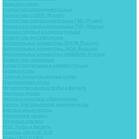
Люки под плитку
Коллектора распределительные
Коллекторы LUXOR (Италия)
Коллекторы распределительные FAR (Италия)
Коллекторы распределительные ITAP (Италия)
Колонки газовые и комплектующие
Конвекторы внутрипольные
Внутрипольные конвекторы GEKON (Россия)
Внутрипольные конвекторы JAGA (Бельгия)
Внутрипольные конвекторы VARMANN (Россия)
Конвекторы напольные
Котлы отопительные и комплектующее
Газовые котлы
Газовые конденсационные котлы
Электрические котлы
Металлопластиковые трубы и фитинги
Насосные группы
Насосы и насосное оборудование
Насосы для повышения давления воды
Вибрационные насосы
Колодезные насосы
Обратные клапаны
ПНД. Трубы и фитинги
Седелки для труб ПНД
Трубы ПНД И ПВД