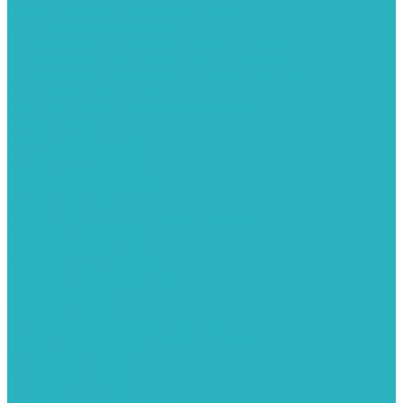
Колонки газовые и комплектующие
Конвекторы внутрипольные
Внутрипольные конвекторы GEKON (Россия)
Внутрипольные конвекторы JAGA (Бельгия)
Внутрипольные конвекторы VARMANN (Россия)
Конвекторы напольные
Котлы отопительные и комплектующее
Газовые котлы
Газовые конденсационные котлы
Электрические котлы
Твердотопливные котлы
Жидкотопливные котлы
Дизельные котлы
Комплектующее для систем отопления
Промышленные котлы
Комбинированные котлы
Запасные части для котлов
Металлопластиковые трубы и фитинги
Насосные группы
Насосы и насосное оборудование
Насосы для повышения давления воды
Вибрационные насосы
Колодезные насосы
Насосные станции
Насосы для рециркуляции