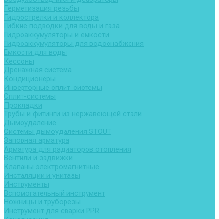
Герметизация резьбы
Гидрострелки и коллектора
Гибкие подводки для воды и газа
Гидроаккумуляторы и емкости
Гидроаккумуляторы для водоснабжения
Емкости для воды
Кессоны
Дренажная система
Кондиционеры
Инверторные сплит-системы
Сплит-системы
Прокладки
Трубы и фитинги из нержавеющей стали
Дымоудаление
Системы дымоудаления STOUT
Запорная арматура
Арматура для радиаторов отопления
Вентили и задвижки
Клапаны электромагнитные
Инсталяции и унитазы
Инструменты
Вспомогательный инструмент
Ножницы и труборезы
Инструмент для сварки PPR