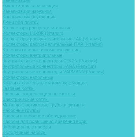
Канализация
Емкости для канализации
Канализация наружняя
Канализация внутренняя
Люки под плитку
Коллектора распределительные
Коллекторы LUXOR (Италия)
Коллекторы распределительные FAR (Италия)
Коллекторы распределительные ITAP (Италия)
Колонки газовые и комплектующие
Конвекторы внутрипольные
Внутрипольные конвекторы GEKON (Россия)
Внутрипольные конвекторы JAGA (Бельгия)
Внутрипольные конвекторы VARMANN (Россия)
Конвекторы напольные
Котлы отопительные и комплектующее
Газовые котлы
Газовые конденсационные котлы
Электрические котлы
Металлопластиковые трубы и фитинги
Насосные группы
Насосы и насосное оборудование
Насосы для повышения давления воды
Вибрационные насосы
Колодезные насосы