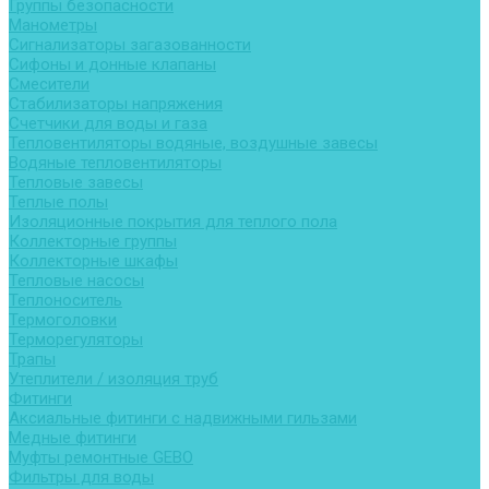
Группы безопасности
Манометры
Сигнализаторы загазованности
Сифоны и донные клапаны
Смесители
Стабилизаторы напряжения
Счетчики для воды и газа
Тепловентиляторы водяные, воздушные завесы
Водяные тепловентиляторы
Тепловые завесы
Теплые полы
Изоляционные покрытия для теплого пола
Коллекторные группы
Коллекторные шкафы
Тепловые насосы
Теплоноситель
Термоголовки
Терморегуляторы
Трапы
Утеплители / изоляция труб
Фитинги
Аксиальные фитинги с надвижными гильзами
Медные фитинги
Муфты ремонтные GEBO
Фильтры для воды