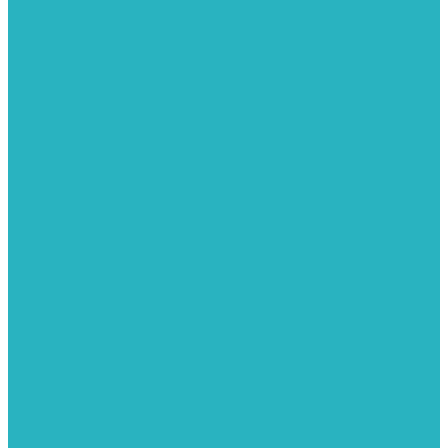
Фитинги из нержавеющей стали
Чернина
Фильтры для воды
Картриджи для колб
Магистральные фильтры
Магнитные активаторы воды
Промывные фильтры
Умягчители воды
Фильтры грубой очистки
Фильтры под мойку
Химия для септиков и бассейнов
Хомуты
ХОМУТЫ КРЕПЕЖНЫЕ
ХОМУТЫ РЕМОНТНЫЕ
Разное
Компания
Отзывы
Вопрос-ответ
Карта сайта
Политика конфиденциальности
Публичная оферта
Полезные статьи
Спецпредложения
Оплата и доставка
Бренды