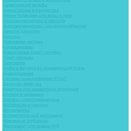
Герметизация резьбы
Гидрострелки и коллектора
Гибкие подводки для воды и газа
Гидроаккумуляторы и емкости
Гидроаккумуляторы для водоснабжения
Емкости для воды
Кессоны
Дренажная система
Кондиционеры
Инверторные сплит-системы
Сплит-системы
Прокладки
Трубы и фитинги из нержавеющей стали
Дымоудаление
Системы дымоудаления STOUT
Запорная арматура
Арматура для радиаторов отопления
Вентили и задвижки
Клапаны электромагнитные
Инсталяции и унитазы
Инструменты
Вспомогательный инструмент
Ножницы и труборезы
Инструмент для сварки PPR