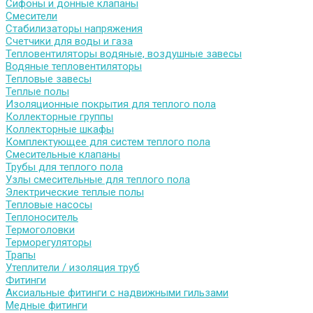
Сифоны и донные клапаны
Смесители
Стабилизаторы напряжения
Счетчики для воды и газа
Тепловентиляторы водяные, воздушные завесы
Водяные тепловентиляторы
Тепловые завесы
Теплые полы
Изоляционные покрытия для теплого пола
Коллекторные группы
Коллекторные шкафы
Комплектующее для систем теплого пола
Смесительные клапаны
Трубы для теплого пола
Узлы смесительные для теплого пола
Электрические теплые полы
Тепловые насосы
Теплоноситель
Термоголовки
Терморегуляторы
Трапы
Утеплители / изоляция труб
Фитинги
Аксиальные фитинги с надвижными гильзами
Медные фитинги