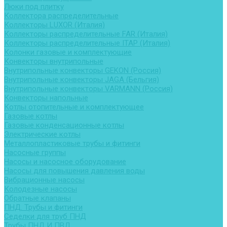
Люки под плитку
Коллектора распределительные
Коллекторы LUXOR (Италия)
Коллекторы распределительные FAR (Италия)
Коллекторы распределительные ITAP (Италия)
Колонки газовые и комплектующие
Конвекторы внутрипольные
Внутрипольные конвекторы GEKON (Россия)
Внутрипольные конвекторы JAGA (Бельгия)
Внутрипольные конвекторы VARMANN (Россия)
Конвекторы напольные
Котлы отопительные и комплектующее
Газовые котлы
Газовые конденсационные котлы
Электрические котлы
Металлопластиковые трубы и фитинги
Насосные группы
Насосы и насосное оборудование
Насосы для повышения давления воды
Вибрационные насосы
Колодезные насосы
Обратные клапаны
ПНД. Трубы и фитинги
Седелки для труб ПНД
Трубы ПНД И ПВД