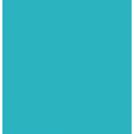
Запорная арматура
Арматура для радиаторов отопления
Вентили и задвижки
Клапаны электромагнитные
Краны для бытовой техники
Краны фланцевык
Краны шаровые
Инсталяции и унитазы
Инструменты
Вспомогательный инструмент
Ножницы и труборезы
Инструмент для сварки PPR
Инструмент для монтажа PEX И PERT труб
Канализация
Емкости для канализации
Канализация наружняя
Канализация внутренняя
Люки под плитку
Коллектора распределительные
Коллекторы LUXOR (Италия)
Коллекторы распределительные FAR (Италия)
Коллекторы распределительные ITAP (Италия)
Коллекторы распределительные STOUT (Италия)
Коллекторы распределительные TIM (КНР)
Комплектующее для коллекторов