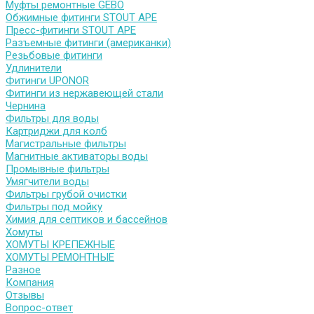
Муфты ремонтные GEBO
Обжимные фитинги STOUT APE
Пресс-фитинги STOUT APE
Разъемные фитинги (американки)
Резьбовые фитинги
Удлинители
Фитинги UPONOR
Фитинги из нержавеющей стали
Чернина
Фильтры для воды
Картриджи для колб
Магистральные фильтры
Магнитные активаторы воды
Промывные фильтры
Умягчители воды
Фильтры грубой очистки
Фильтры под мойку
Химия для септиков и бассейнов
Хомуты
ХОМУТЫ КРЕПЕЖНЫЕ
ХОМУТЫ РЕМОНТНЫЕ
Разное
Компания
Отзывы
Вопрос-ответ