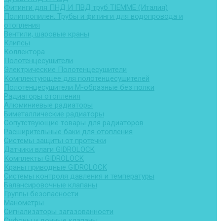
Фитинги для ПНД И ПВД труб TIEMME (Италия)
Полипропилен. Трубы и фитинги для водопровода и
отопления
Вентили, шаровые краны
Клипсы
Коллектора
Полотенцесушители
Электрические Полотенцесушители
Комплектующее для полотенцесушителей
Полотенцесушители М-образные без полки
Радиаторы отопления
Алюминиевые радиаторы
Биметаллические радиаторы
Сопутствующие товары для радиаторов
Расширительные баки для отопления
Системы защиты от протечки
Датчики влаги GIDROLOCK
Комплекты GIDROLOCK
Краны приводные GIDROLOCK
Системы контроля давления и температуры
Балансировочные клапаны
Группы безопасности
Манометры
Сигнализаторы загазованности
Сифоны и донные клапаны