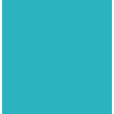
Теплые полы
Изоляционные покрытия для теплого пола
Коллекторные группы
Коллекторные шкафы
Комплектующее для систем теплого пола
Смесительные клапаны
Трубы для теплого пола
Узлы смесительные для теплого пола
Электрические теплые полы
Тепловые насосы
Теплоноситель
Термоголовки
Терморегуляторы
Трапы
Утеплители / изоляция труб
Фитинги
Аксиальные фитинги с надвижными гильзами
Медные фитинги
Муфты ремонтные GEBO
Обжимные фитинги STOUT APE
Пресс-фитинги STOUT APE
Разъемные фитинги (американки)
Резьбовые фитинги
Удлинители
Фитинги UPONOR