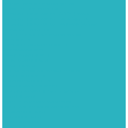
Колонки газовые и комплектующие
Конвекторы внутрипольные
Внутрипольные конвекторы GEKON (Россия)
Внутрипольные конвекторы JAGA (Бельгия)
Внутрипольные конвекторы VARMANN (Россия)
Конвекторы напольные
Котлы отопительные и комплектующее
Газовые котлы
Газовые конденсационные котлы
Электрические котлы
Твердотопливные котлы
Жидкотопливные котлы
Дизельные котлы
Комплектующее для систем отопления
Промышленные котлы
Комбинированные котлы
Запасные части для котлов
Металлопластиковые трубы и фитинги
Насосные группы
Насосы и насосное оборудование
Насосы для повышения давления воды
Вибрационные насосы
Колодезные насосы
Насосные станции
Насосы для рециркуляции