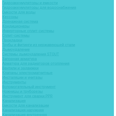
Гидроаккумуляторы и емкости
Гидроаккумуляторы для водоснабжения
Емкости для воды
Кессоны
Дренажная система
Кондиционеры
Инверторные сплит-системы
Сплит-системы
Прокладки
Трубы и фитинги из нержавеющей стали
Дымоудаление
Системы дымоудаления STOUT
Запорная арматура
Арматура для радиаторов отопления
Вентили и задвижки
Клапаны электромагнитные
Инсталяции и унитазы
Инструменты
Вспомогательный инструмент
Ножницы и труборезы
Инструмент для сварки PPR
Канализация
Емкости для канализации
Канализация наружняя
Канализация внутренняя