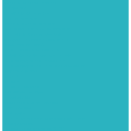
Водяные тепловентиляторы
Воздуховоды
Вытяжные вентиляторы
Водонагреватели
Газовые водонагреватели
Накопительные водонагреватели
Проточные водонагреватели
Воздухоотводчики и деаэраторы
Герметизация резьбы
Гидрострелки и коллектора
Гибкие подводки для воды и газа
Гидроаккумуляторы и емкости
Гидроаккумуляторы для водоснабжения
Емкости для воды
Кессоны
Погреба
Погреба - кессоны
Дренажная система
Кондиционеры
Инверторные сплит-системы
Сплит-системы
Прокладки
Трубы и фитинги из нержавеющей стали
Дымоудаление
Системы дымоудаления STOUT