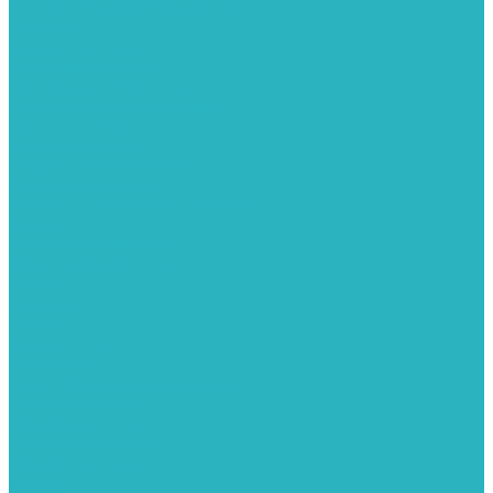
Фитинги из нержавеющей стали
Чернина
Фильтры для воды
Картриджи для колб
Магистральные фильтры
Магнитные активаторы воды
Промывные фильтры
Умягчители воды
Фильтры грубой очистки
Фильтры под мойку
Химия для септиков и бассейнов
Хомуты
ХОМУТЫ КРЕПЕЖНЫЕ
ХОМУТЫ РЕМОНТНЫЕ
Разное
Компания
Отзывы
Вопрос-ответ
Карта сайта
Политика конфиденциальности
Публичная оферта
Полезные статьи
Спецпредложения
Оплата и доставка
Бренды