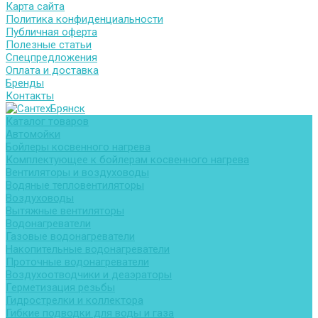
Карта сайта
Политика конфиденциальности
Публичная оферта
Полезные статьи
Спецпредложения
Оплата и доставка
Бренды
Контакты
Каталог товаров
Автомойки
Бойлеры косвенного нагрева
Комплектующее к бойлерам косвенного нагрева
Вентиляторы и воздуховоды
Водяные тепловентиляторы
Воздуховоды
Вытяжные вентиляторы
Водонагреватели
Газовые водонагреватели
Накопительные водонагреватели
Проточные водонагреватели
Воздухоотводчики и деаэраторы
Герметизация резьбы
Гидрострелки и коллектора
Гибкие подводки для воды и газа