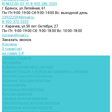
8(4832)30-03-41
8-953-286-5555
г. Брянск, ул.Литейная, 61
Пн-Пт:9:00-19:00
Сб:9:00-14:00
Вс: выходной день
239222594@mail.ru
8-900-372-3333
г. Карачев, ул.50 лет Октября, 27
Пн-Пт: 9:00-19:00
Сб: 9:00-18:00
Вс: 10:00-18:00
noreian@mail.ru
Заказать звонок
Корзина
0 товар(ов)
на сумму 0 ₽
Каталог товаров
Автомойки
Бойлеры косвенного нагрева
Комплектующее к бойлерам косвенного нагрева
Вентиляторы и воздуховоды
Водяные тепловентиляторы
Воздуховоды
Вытяжные вентиляторы
Водонагреватели
Газовые водонагреватели
Накопительные водонагреватели
Проточные водонагреватели
Воздухоотводчики и деаэраторы