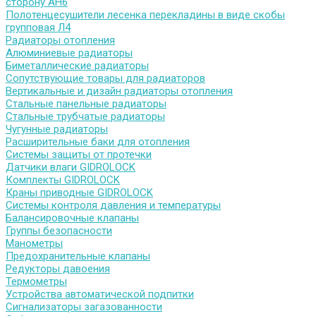
сторону АН6
Полотенцесушители лесенка перекладины в виде скобы
групповая Л4
Радиаторы отопления
Алюминиевые радиаторы
Биметаллические радиаторы
Сопутствующие товары для радиаторов
Вертикальные и дизайн радиаторы отопления
Стальные панельные радиаторы
Стальные трубчатые радиаторы
Чугунные радиаторы
Расширительные баки для отопления
Системы защиты от протечки
Датчики влаги GIDROLOCK
Комплекты GIDROLOCK
Краны приводные GIDROLOCK
Системы контроля давления и температуры
Балансировочные клапаны
Группы безопасности
Манометры
Предохранительные клапаны
Редукторы давоения
Термометры
Устройства автоматической подпитки
Сигнализаторы загазованности