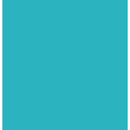
Тройник
Уголки
Фильтры
Полотенцесушители
Электрические Полотенцесушители
Комплектующее для полотенцесушителей
Полотенцесушители М-образные без полки
Полотенцесушители МП образные с полкой
Полотенцесушители МП-2 образные с полкой
Полотенцесушители лесенка ZOX КВАДРО
Полотенцесушители лесенка ломаные перекладины Л3
Полотенцесушители лесенка ломаные перекладины Л3 с
полкой
Полотенцесушители лесенка перекладины в виде скобы Л4
Полотенцесушители лесенка перекладины дуговые Л2 с
полкой
Полотенцесушители лесенка прямые перекладины групповая
Л1
Полотенцесушители лесенка прямые перекладины Л1
Полотенцесушители лесенка прямые перекладины Л1 с
полкой
Полотенцесушители лесенка Z-образные перекладины Л5
Полотенцесушители лесенка перекладины дуговые Л2
Полотенцесушители лесенка Z-образные перекладины Л5 с