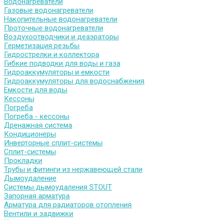
Водонагреватели
Газовые водонагреватели
Накопительные водонагреватели
Проточные водонагреватели
Воздухоотводчики и деаэраторы
Герметизация резьбы
Гидрострелки и коллектора
Гибкие подводки для воды и газа
Гидроаккумуляторы и емкости
Гидроаккумуляторы для водоснабжения
Емкости для воды
Кессоны
Погреба
Погреба - кессоны
Дренажная система
Кондиционеры
Инверторные сплит-системы
Сплит-системы
Прокладки
Трубы и фитинги из нержавеющей стали
Дымоудаление
Системы дымоудаления STOUT
Запорная арматура
Арматура для радиаторов отопления
Вентили и задвижки