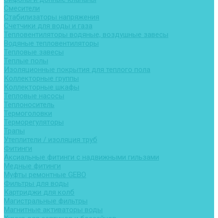
Смесители
Стабилизаторы напряжения
Счетчики для воды и газа
Тепловентиляторы водяные, воздушные завесы
Водяные тепловентиляторы
Тепловые завесы
Теплые полы
Изоляционные покрытия для теплого пола
Коллекторные группы
Коллекторные шкафы
Тепловые насосы
Теплоноситель
Термоголовки
Терморегуляторы
Трапы
Утеплители / изоляция труб
Фитинги
Аксиальные фитинги с надвижными гильзами
Медные фитинги
Муфты ремонтные GEBO
Фильтры для воды
Картриджи для колб
Магистральные фильтры
Магнитные активаторы воды