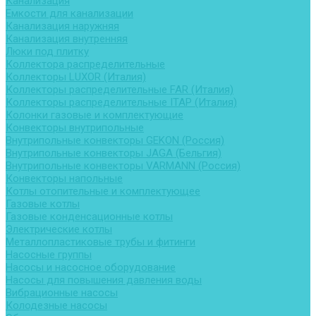
Канализация
Емкости для канализации
Канализация наружняя
Канализация внутренняя
Люки под плитку
Коллектора распределительные
Коллекторы LUXOR (Италия)
Коллекторы распределительные FAR (Италия)
Коллекторы распределительные ITAP (Италия)
Колонки газовые и комплектующие
Конвекторы внутрипольные
Внутрипольные конвекторы GEKON (Россия)
Внутрипольные конвекторы JAGA (Бельгия)
Внутрипольные конвекторы VARMANN (Россия)
Конвекторы напольные
Котлы отопительные и комплектующее
Газовые котлы
Газовые конденсационные котлы
Электрические котлы
Металлопластиковые трубы и фитинги
Насосные группы
Насосы и насосное оборудование
Насосы для повышения давления воды
Вибрационные насосы
Колодезные насосы