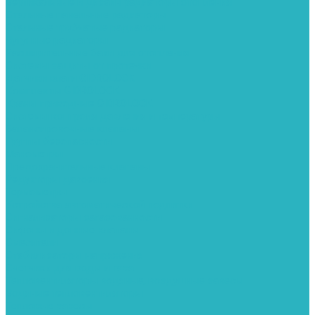
Вертикальные и дизайн радиаторы отопления
Стальные панельные радиаторы
Стальные трубчатые радиаторы
Чугунные радиаторы
Расширительные баки для отопления
Системы защиты от протечки
Датчики влаги GIDROLOCK
Комплекты GIDROLOCK
Краны приводные GIDROLOCK
Системы контроля давления и температуры
Балансировочные клапаны
Группы безопасности
Манометры
Предохранительные клапаны
Редукторы давоения
Термометры
Устройства автоматической подпитки
Сигнализаторы загазованности
Сифоны и донные клапаны
Смесители
Стабилизаторы напряжения
Счетчики для воды и газа
Тепловентиляторы водяные, воздушные завесы
Водяные тепловентиляторы
Тепловые завесы