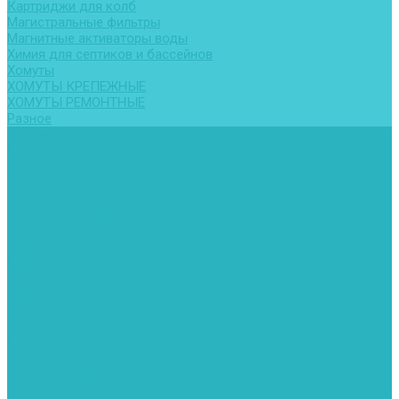
Картриджи для колб
Магистральные фильтры
Магнитные активаторы воды
Химия для септиков и бассейнов
Хомуты
ХОМУТЫ КРЕПЕЖНЫЕ
ХОМУТЫ РЕМОНТНЫЕ
Разное
Компания
Отзывы
Вопрос-ответ
Карта сайта
Политика конфиденциальности
Публичная оферта
Полезные статьи
Спецпредложения
Оплата и доставка
Бренды
Контакты
...
Каталог товаров
Автомойки
Бойлеры косвенного нагрева
Комплектующее к бойлерам косвенного нагрева
Вентиляторы и воздуховоды