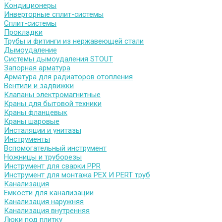
Кондиционеры
Инверторные сплит-системы
Сплит-системы
Прокладки
Трубы и фитинги из нержавеющей стали
Дымоудаление
Системы дымоудаления STOUT
Запорная арматура
Арматура для радиаторов отопления
Вентили и задвижки
Клапаны электромагнитные
Краны для бытовой техники
Краны фланцевык
Краны шаровые
Инсталяции и унитазы
Инструменты
Вспомогательный инструмент
Ножницы и труборезы
Инструмент для сварки PPR
Инструмент для монтажа PEX И PERT труб
Канализация
Емкости для канализации
Канализация наружняя
Канализация внутренняя
Люки под плитку