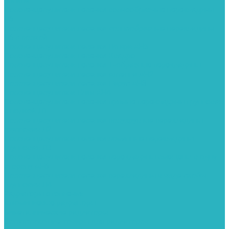
полкой
Полотенцесушители лесенка волнообразные перекладины
Л6
Полотенцесушители лесенка волнообразные перекладины
Л6 с полкой
Полотенцесушители лесенка Гитара АН5
Полотенцесушители лесенка Квадро
Полотенцесушители лесенка Т-образные перекладины
Полотенцесушители лесенка Антенна АН2
Полотенцесушители лесенка Парус АН3
Полотенцесушители Елка АН4
Полотенцесушители лесенка прямые перекладины групповая
с полкой Л1
Полотенцесушители лесенка полукруглые перекладины
групповая Л2
Полотенцесушители лесенка ломанные перекладины
групповая Л3
Полотенцесушители лесенка перекладины смещены в одну
сторону АН6
Полотенцесушители лесенка перекладины в виде скобы
групповая Л4
Радиаторы отопления
Алюминиевые радиаторы
Биметаллические радиаторы
Сопутствующие товары для радиаторов