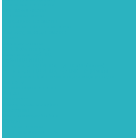
Поверхностные насосы
Санитарные насосы
Скважинные насосы
Циркуляционные насосы
Дренажные и фекальные насосы
Комплектующее для насосов
Шланги
Обратные клапаны
ПНД. Трубы и фитинги
Седелки для труб ПНД
Трубы ПНД И ПВД
Фитинги для ПНД И ПВД труб TIEMME (Италия)
Фитинги для ПНД И ПВД труб UNIDELTA (Италия)
Полипропилен. Трубы и фитинги для водопровода и
отопления
Вентили, шаровые краны
Клипсы
Коллектора
Комбинированные муфты
Крестовины
Муфты с накидной гайкой
Обводы
Обратные клапаны
Полипропиленовые трубы
Разъемные муфты