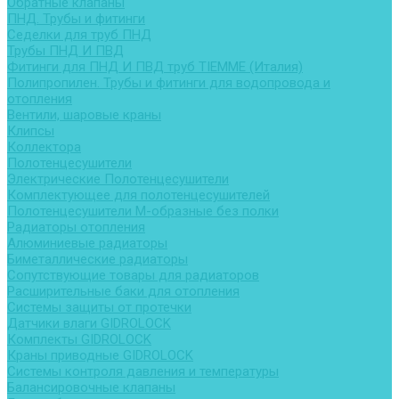
Обратные клапаны
ПНД. Трубы и фитинги
Седелки для труб ПНД
Трубы ПНД И ПВД
Фитинги для ПНД И ПВД труб TIEMME (Италия)
Полипропилен. Трубы и фитинги для водопровода и
отопления
Вентили, шаровые краны
Клипсы
Коллектора
Полотенцесушители
Электрические Полотенцесушители
Комплектующее для полотенцесушителей
Полотенцесушители М-образные без полки
Радиаторы отопления
Алюминиевые радиаторы
Биметаллические радиаторы
Сопутствующие товары для радиаторов
Расширительные баки для отопления
Системы защиты от протечки
Датчики влаги GIDROLOCK
Комплекты GIDROLOCK
Краны приводные GIDROLOCK
Системы контроля давления и температуры
Балансировочные клапаны