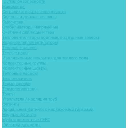
Группы безопасности
Манометры
Сигнализаторы загазованности
Сифоны и донные клапаны
Смесители
Стабилизаторы напряжения
Счетчики для воды и газа
Тепловентиляторы водяные, воздушные завесы
Водяные тепловентиляторы
Тепловые завесы
Теплые полы
Изоляционные покрытия для теплого пола
Коллекторные группы
Коллекторные шкафы
Тепловые насосы
Теплоноситель
Термоголовки
Терморегуляторы
Трапы
Утеплители / изоляция труб
Фитинги
Аксиальные фитинги с надвижными гильзами
Медные фитинги
Муфты ремонтные GEBO
Фильтры для воды