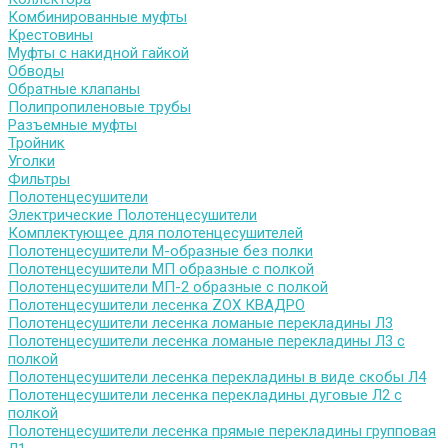
Комбинированные муфты
Крестовины
Муфты с накидной гайкой
Обводы
Обратные клапаны
Полипропиленовые трубы
Разъемные муфты
Тройник
Уголки
Фильтры
Полотенцесушители
Электрические Полотенцесушители
Комплектующее для полотенцесушителей
Полотенцесушители М-образные без полки
Полотенцесушители МП образные с полкой
Полотенцесушители МП-2 образные с полкой
Полотенцесушители лесенка ZOX КВАДРО
Полотенцесушители лесенка ломаные перекладины Л3
Полотенцесушители лесенка ломаные перекладины Л3 с
полкой
Полотенцесушители лесенка перекладины в виде скобы Л4
Полотенцесушители лесенка перекладины дуговые Л2 с
полкой
Полотенцесушители лесенка прямые перекладины групповая