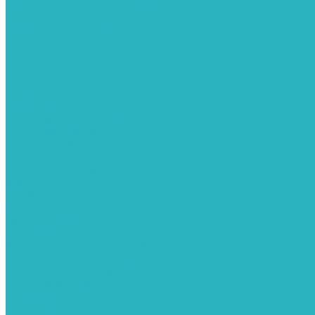
Химия для септиков и бассейнов
Хомуты
ХОМУТЫ КРЕПЕЖНЫЕ
ХОМУТЫ РЕМОНТНЫЕ
Разное
Компания
Отзывы
Вопрос-ответ
Карта сайта
Политика конфиденциальности
Публичная оферта
Полезные статьи
Спецпредложения
Оплата и доставка
Бренды
Контакты
...
Каталог товаров
Автомойки
Бойлеры косвенного нагрева
Комплектующее к бойлерам косвенного нагрева
Вентиляторы и воздуховоды
Водяные тепловентиляторы
Воздуховоды
Вытяжные вентиляторы