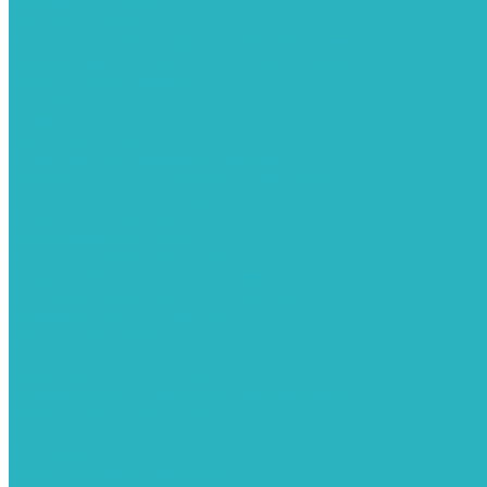
Седелки для труб ПНД
Трубы ПНД И ПВД
Фитинги для ПНД И ПВД труб TIEMME (Италия)
Полипропилен. Трубы и фитинги для водопровода и отопления
Вентили, шаровые краны
Клипсы
Коллектора
Полотенцесушители
Электрические Полотенцесушители
Комплектующее для полотенцесушителей
Полотенцесушители М-образные без полки
Радиаторы отопления
Алюминиевые радиаторы
Биметаллические радиаторы
Сопутствующие товары для радиаторов
Расширительные баки для отопления
Системы защиты от протечки
Датчики влаги GIDROLOCK
Комплекты GIDROLOCK
Краны приводные GIDROLOCK
Системы контроля давления и температуры
Балансировочные клапаны
Группы безопасности
Манометры
Сигнализаторы загазованности