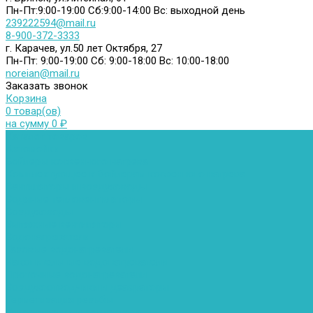
Пн-Пт:9:00-19:00
Сб:9:00-14:00
Вс: выходной день
239222594@mail.ru
8-900-372-3333
г. Карачев, ул.50 лет Октября, 27
Пн-Пт: 9:00-19:00
Сб: 9:00-18:00
Вс: 10:00-18:00
noreian@mail.ru
Заказать звонок
Корзина
0 товар(ов)
на сумму 0 ₽
Каталог товаров
Автомойки
Бойлеры косвенного нагрева
Комплектующее к бойлерам косвенного нагрева
Вентиляторы и воздуховоды
Водяные тепловентиляторы
Воздуховоды
Вытяжные вентиляторы
Водонагреватели
Газовые водонагреватели
Накопительные водонагреватели
Проточные водонагреватели
Воздухоотводчики и деаэраторы
Герметизация резьбы
Гидрострелки и коллектора