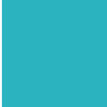
Гибкие подводки для воды и газа
Гидроаккумуляторы и емкости
Гидроаккумуляторы для водоснабжения
Емкости для воды
Кессоны
Дренажная система
Кондиционеры
Инверторные сплит-системы
Сплит-системы
Прокладки
Трубы и фитинги из нержавеющей стали
Дымоудаление
Системы дымоудаления STOUT
Запорная арматура
Арматура для радиаторов отопления
Вентили и задвижки
Клапаны электромагнитные
Инсталяции и унитазы
Инструменты
Вспомогательный инструмент
Ножницы и труборезы
Инструмент для сварки PPR
Канализация
Емкости для канализации