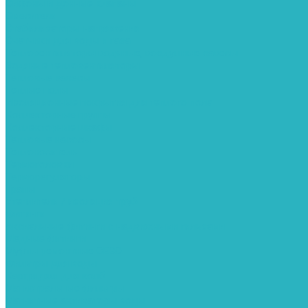
Сифоны и донные клапаны
Смесители
Стабилизаторы напряжения
Счетчики для воды и газа
Тепловентиляторы водяные, воздушные завесы
Водяные тепловентиляторы
Тепловые завесы
Теплые полы
Изоляционные покрытия для теплого пола
Коллекторные группы
Коллекторные шкафы
Тепловые насосы
Теплоноситель
Термоголовки
Терморегуляторы
Трапы
Утеплители / изоляция труб
Фитинги
Аксиальные фитинги с надвижными гильзами
Медные фитинги
Муфты ремонтные GEBO
Фильтры для воды
Картриджи для колб
Магистральные фильтры
Магнитные активаторы воды