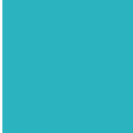
Канализация наружняя
Канализация внутренняя
Люки под плитку
Коллектора распределительные
Коллекторы LUXOR (Италия)
Коллекторы распределительные FAR (Италия)
Коллекторы распределительные ITAP (Италия)
Колонки газовые и комплектующие
Конвекторы внутрипольные
Внутрипольные конвекторы GEKON (Россия)
Внутрипольные конвекторы JAGA (Бельгия)
Внутрипольные конвекторы VARMANN (Россия)
Конвекторы напольные
Котлы отопительные и комплектующее
Газовые котлы
Газовые конденсационные котлы
Электрические котлы
Металлопластиковые трубы и фитинги
Насосные группы
Насосы и насосное оборудование
Насосы для повышения давления воды
Вибрационные насосы
Колодезные насосы
Обратные клапаны
ПНД. Трубы и фитинги