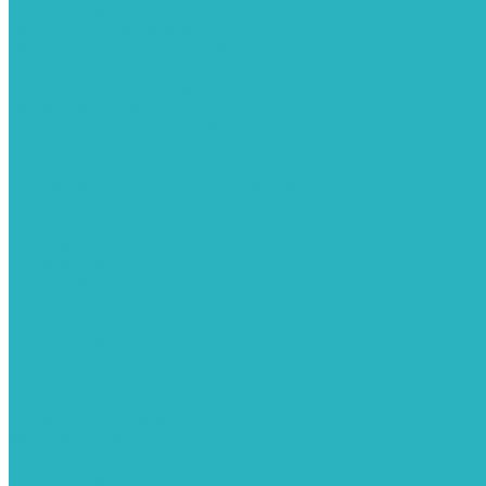
Водонагреватели
Газовые водонагреватели
Накопительные водонагреватели
Проточные водонагреватели
Воздухоотводчики и деаэраторы
Герметизация резьбы
Гидрострелки и коллектора
Гибкие подводки для воды и газа
Гидроаккумуляторы и емкости
Гидроаккумуляторы для водоснабжения
Емкости для воды
Кессоны
Погреба
Погреба - кессоны
Дренажная система
Кондиционеры
Инверторные сплит-системы
Сплит-системы
Прокладки
Трубы и фитинги из нержавеющей стали
Дымоудаление
Системы дымоудаления STOUT
Запорная арматура
Арматура для радиаторов отопления
Вентили и задвижки