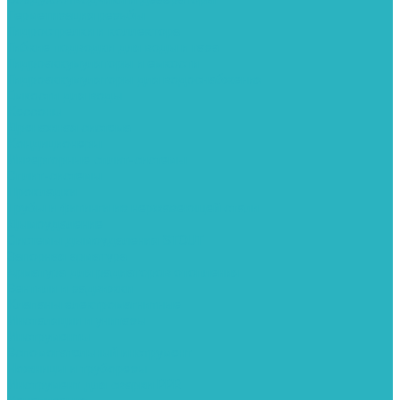
Герметизация резьбы
Гидрострелки и коллектора
Гибкие подводки для воды и газа
Гидроаккумуляторы и емкости
Гидроаккумуляторы для водоснабжения
Емкости для воды
Кессоны
Дренажная система
Кондиционеры
Инверторные сплит-системы
Сплит-системы
Прокладки
Трубы и фитинги из нержавеющей стали
Дымоудаление
Системы дымоудаления STOUT
Запорная арматура
Арматура для радиаторов отопления
Вентили и задвижки
Клапаны электромагнитные
Инсталяции и унитазы
Инструменты
Вспомогательный инструмент
Ножницы и труборезы
Инструмент для сварки PPR