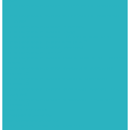
полкой
Полотенцесушители лесенка волнообразные перекладины
Л6
Полотенцесушители лесенка волнообразные перекладины
Л6 с полкой
Полотенцесушители лесенка Гитара АН5
Полотенцесушители лесенка Квадро
Полотенцесушители лесенка Т-образные перекладины
Полотенцесушители лесенка Антенна АН2
Полотенцесушители лесенка Парус АН3
Полотенцесушители Елка АН4
Полотенцесушители лесенка прямые перекладины групповая
с полкой Л1
Полотенцесушители лесенка полукруглые перекладины
групповая Л2
Полотенцесушители лесенка ломанные перекладины
групповая Л3
Полотенцесушители лесенка перекладины смещены в одну
сторону АН6
Полотенцесушители лесенка перекладины в виде скобы
групповая Л4
Радиаторы отопления
Алюминиевые радиаторы
Биметаллические радиаторы
Сопутствующие товары для радиаторов