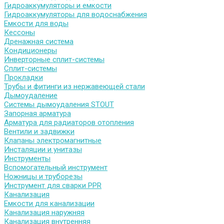
Гидроаккумуляторы и емкости
Гидроаккумуляторы для водоснабжения
Емкости для воды
Кессоны
Дренажная система
Кондиционеры
Инверторные сплит-системы
Сплит-системы
Прокладки
Трубы и фитинги из нержавеющей стали
Дымоудаление
Системы дымоудаления STOUT
Запорная арматура
Арматура для радиаторов отопления
Вентили и задвижки
Клапаны электромагнитные
Инсталяции и унитазы
Инструменты
Вспомогательный инструмент
Ножницы и труборезы
Инструмент для сварки PPR
Канализация
Емкости для канализации
Канализация наружняя
Канализация внутренняя