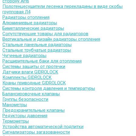
сторону АН6
Полотенцесушители лесенка перекладины в виде скобы
групповая Л4
Радиаторы отопления
Алюминиевые радиаторы
Биметаллические радиаторы
Сопутствующие товары для радиаторов
Вертикальные и дизайн радиаторы отопления
Стальные панельные радиаторы
Стальные трубчатые радиаторы
Чугунные радиаторы
Расширительные баки для отопления
Системы защиты от протечки
Датчики влаги GIDROLOCK
Комплекты GIDROLOCK
Краны приводные GIDROLOCK
Системы контроля давления и температуры
Балансировочные клапаны
Группы безопасности
Манометры
Предохранительные клапаны
Редукторы давоения
Термометры
Устройства автоматической подпитки
Сигнализаторы загазованности