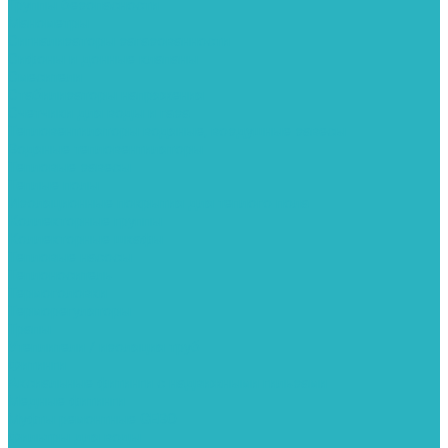
Группы безопасности
Манометры
Сигнализаторы загазованности
Сифоны и донные клапаны
Смесители
Стабилизаторы напряжения
Счетчики для воды и газа
Тепловентиляторы водяные, воздушные завесы
Водяные тепловентиляторы
Тепловые завесы
Теплые полы
Изоляционные покрытия для теплого пола
Коллекторные группы
Коллекторные шкафы
Тепловые насосы
Теплоноситель
Термоголовки
Терморегуляторы
Трапы
Утеплители / изоляция труб
Фитинги
Аксиальные фитинги с надвижными гильзами
Медные фитинги
Муфты ремонтные GEBO
Фильтры для воды