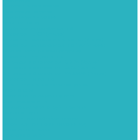
Канализация
Емкости для канализации
Канализация наружняя
Канализация внутренняя
Люки под плитку
Коллектора распределительные
Коллекторы LUXOR (Италия)
Коллекторы распределительные FAR (Италия)
Коллекторы распределительные ITAP (Италия)
Колонки газовые и комплектующие
Конвекторы внутрипольные
Внутрипольные конвекторы GEKON (Россия)
Внутрипольные конвекторы JAGA (Бельгия)
Внутрипольные конвекторы VARMANN (Россия)
Конвекторы напольные
Котлы отопительные и комплектующее
Газовые котлы
Газовые конденсационные котлы
Электрические котлы
Металлопластиковые трубы и фитинги
Насосные группы
Насосы и насосное оборудование
Насосы для повышения давления воды
Вибрационные насосы
Колодезные насосы