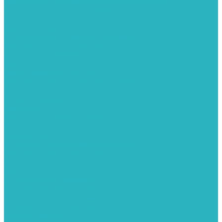
Вертикальные и дизайн радиаторы отопления
Стальные панельные радиаторы
Стальные трубчатые радиаторы
Чугунные радиаторы
Расширительные баки для отопления
Системы защиты от протечки
Датчики влаги GIDROLOCK
Комплекты GIDROLOCK
Краны приводные GIDROLOCK
Системы контроля давления и температуры
Балансировочные клапаны
Группы безопасности
Манометры
Предохранительные клапаны
Редукторы давоения
Термометры
Устройства автоматической подпитки
Сигнализаторы загазованности
Сифоны и донные клапаны
Смесители
Стабилизаторы напряжения
Счетчики для воды и газа
Тепловентиляторы водяные, воздушные завесы
Водяные тепловентиляторы
Тепловые завесы