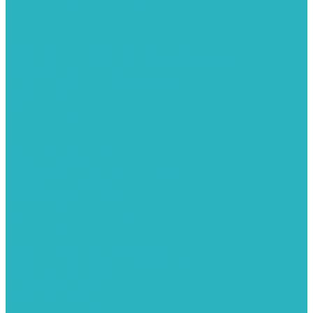
Колонки газовые и комплектующие
Конвекторы внутрипольные
Внутрипольные конвекторы GEKON (Россия)
Внутрипольные конвекторы JAGA (Бельгия)
Внутрипольные конвекторы VARMANN (Россия)
Конвекторы напольные
Котлы отопительные и комплектующее
Газовые котлы
Газовые конденсационные котлы
Электрические котлы
Твердотопливные котлы
Жидкотопливные котлы
Дизельные котлы
Комплектующее для систем отопления
Промышленные котлы
Комбинированные котлы
Запасные части для котлов
Металлопластиковые трубы и фитинги
Насосные группы
Насосы и насосное оборудование
Насосы для повышения давления воды
Вибрационные насосы
Колодезные насосы
Насосные станции
Насосы для рециркуляции