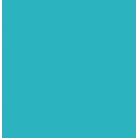
Водяные тепловентиляторы
Воздуховоды
Вытяжные вентиляторы
Водонагреватели
Газовые водонагреватели
Накопительные водонагреватели
Проточные водонагреватели
Воздухоотводчики и деаэраторы
Герметизация резьбы
Гидрострелки и коллектора
Гибкие подводки для воды и газа
Гидроаккумуляторы и емкости
Гидроаккумуляторы для водоснабжения
Емкости для воды
Кессоны
Погреба
Погреба - кессоны
Дренажная система
Кондиционеры
Инверторные сплит-системы
Сплит-системы
Прокладки
Трубы и фитинги из нержавеющей стали
Дымоудаление
Системы дымоудаления STOUT