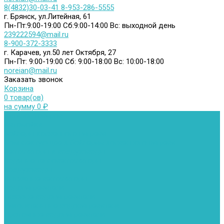
8(4832)30-03-41
8-953-286-5555
г. Брянск, ул.Литейная, 61
Пн-Пт:9:00-19:00
Сб:9:00-14:00
Вс: выходной день
239222594@mail.ru
8-900-372-3333
г. Карачев, ул.50 лет Октября, 27
Пн-Пт: 9:00-19:00
Сб: 9:00-18:00
Вс: 10:00-18:00
noreian@mail.ru
Заказать звонок
Корзина
0 товар(ов)
на сумму 0 ₽
Каталог товаров
Автомойки
Бойлеры косвенного нагрева
Комплектующее к бойлерам косвенного нагрева
Вентиляторы и воздуховоды
Водяные тепловентиляторы
Воздуховоды
Вытяжные вентиляторы
Водонагреватели
Газовые водонагреватели
Накопительные водонагреватели
Проточные водонагреватели
Воздухоотводчики и деаэраторы