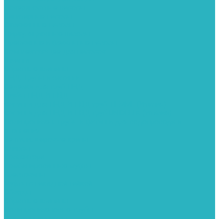
Поверхностные насосы
Санитарные насосы
Скважинные насосы
Циркуляционные насосы
Дренажные и фекальные насосы
Комплектующее для насосов
Шланги
Обратные клапаны
ПНД. Трубы и фитинги
Седелки для труб ПНД
Трубы ПНД И ПВД
Фитинги для ПНД И ПВД труб TIEMME (Италия)
Фитинги для ПНД И ПВД труб UNIDELTA (Италия)
Полипропилен. Трубы и фитинги для водопровода и
отопления
Вентили, шаровые краны
Клипсы
Коллектора
Комбинированные муфты
Крестовины
Муфты с накидной гайкой
Обводы
Обратные клапаны
Полипропиленовые трубы
Разъемные муфты