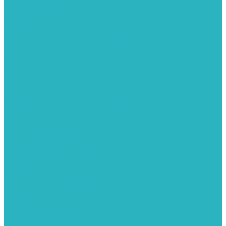
Обратные клапаны
ПНД. Трубы и фитинги
Седелки для труб ПНД
Трубы ПНД И ПВД
Фитинги для ПНД И ПВД труб TIEMME (Италия)
Полипропилен. Трубы и фитинги для водопровода и
отопления
Вентили, шаровые краны
Клипсы
Коллектора
Полотенцесушители
Электрические Полотенцесушители
Комплектующее для полотенцесушителей
Полотенцесушители М-образные без полки
Радиаторы отопления
Алюминиевые радиаторы
Биметаллические радиаторы
Сопутствующие товары для радиаторов
Расширительные баки для отопления
Системы защиты от протечки
Датчики влаги GIDROLOCK
Комплекты GIDROLOCK
Краны приводные GIDROLOCK
Системы контроля давления и температуры
Балансировочные клапаны