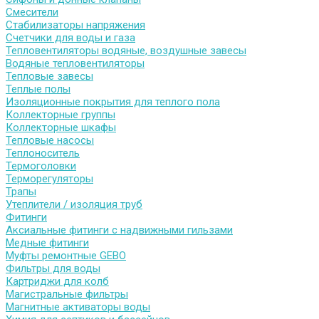
Смесители
Стабилизаторы напряжения
Счетчики для воды и газа
Тепловентиляторы водяные, воздушные завесы
Водяные тепловентиляторы
Тепловые завесы
Теплые полы
Изоляционные покрытия для теплого пола
Коллекторные группы
Коллекторные шкафы
Тепловые насосы
Теплоноситель
Термоголовки
Терморегуляторы
Трапы
Утеплители / изоляция труб
Фитинги
Аксиальные фитинги с надвижными гильзами
Медные фитинги
Муфты ремонтные GEBO
Фильтры для воды
Картриджи для колб
Магистральные фильтры
Магнитные активаторы воды