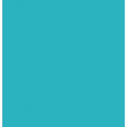
Запорная арматура
Арматура для радиаторов отопления
Вентили и задвижки
Клапаны электромагнитные
Краны для бытовой техники
Краны фланцевык
Краны шаровые
Инсталяции и унитазы
Инструменты
Вспомогательный инструмент
Ножницы и труборезы
Инструмент для сварки PPR
Инструмент для монтажа PEX И PERT труб
Канализация
Емкости для канализации
Канализация наружняя
Канализация внутренняя
Люки под плитку
Коллектора распределительные
Коллекторы LUXOR (Италия)
Коллекторы распределительные FAR (Италия)
Коллекторы распределительные ITAP (Италия)
Коллекторы распределительные STOUT (Италия)
Коллекторы распределительные TIM (КНР)
Комплектующее для коллекторов