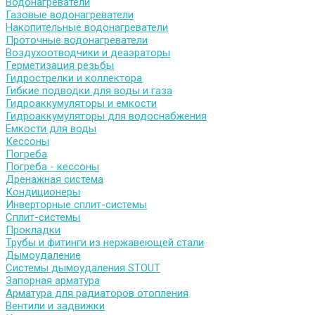
Водонагреватели
Газовые водонагреватели
Накопительные водонагреватели
Проточные водонагреватели
Воздухоотводчики и деаэраторы
Герметизация резьбы
Гидрострелки и коллектора
Гибкие подводки для воды и газа
Гидроаккумуляторы и емкости
Гидроаккумуляторы для водоснабжения
Емкости для воды
Кессоны
Погреба
Погреба - кессоны
Дренажная система
Кондиционеры
Инверторные сплит-системы
Сплит-системы
Прокладки
Трубы и фитинги из нержавеющей стали
Дымоудаление
Системы дымоудаления STOUT
Запорная арматура
Арматура для радиаторов отопления
Вентили и задвижки