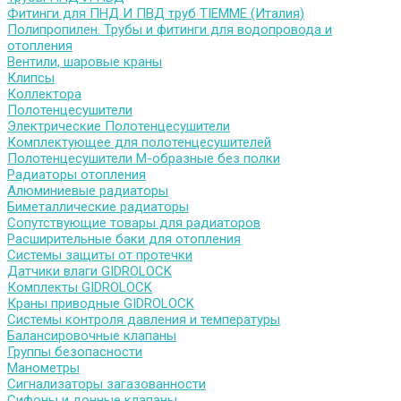
Фитинги для ПНД И ПВД труб TIEMME (Италия)
Полипропилен. Трубы и фитинги для водопровода и
отопления
Вентили, шаровые краны
Клипсы
Коллектора
Полотенцесушители
Электрические Полотенцесушители
Комплектующее для полотенцесушителей
Полотенцесушители М-образные без полки
Радиаторы отопления
Алюминиевые радиаторы
Биметаллические радиаторы
Сопутствующие товары для радиаторов
Расширительные баки для отопления
Системы защиты от протечки
Датчики влаги GIDROLOCK
Комплекты GIDROLOCK
Краны приводные GIDROLOCK
Системы контроля давления и температуры
Балансировочные клапаны
Группы безопасности
Манометры
Сигнализаторы загазованности
Сифоны и донные клапаны