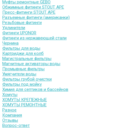
Муфты ремонтные GEBO
Обжимные фитинги STOUT APE
Пресс-фитинги STOUT APE
Разъемные фитинги (американки)
Резьбовые фитинги
Удлинители
Фитинги UPONOR
Фитинги из нержавеющей стали
Чернина
Фильтры для воды
Картриджи для колб
Магистральные фильтры
Магнитные активаторы воды
Промывные фильтры
Умягчители воды
Фильтры грубой очистки
Фильтры под мойку
Химия для септиков и бассейнов
Хомуты
ХОМУТЫ КРЕПЕЖНЫЕ
ХОМУТЫ РЕМОНТНЫЕ
Разное
Компания
Отзывы
Вопрос-ответ