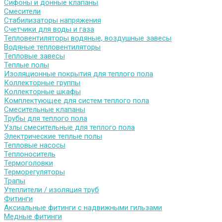
Сифоны и донные клапаны
Смесители
Стабилизаторы напряжения
Счетчики для воды и газа
Тепловентиляторы водяные, воздушные завесы
Водяные тепловентиляторы
Тепловые завесы
Теплые полы
Изоляционные покрытия для теплого пола
Коллекторные группы
Коллекторные шкафы
Комплектующее для систем теплого пола
Смесительные клапаны
Трубы для теплого пола
Узлы смесительные для теплого пола
Электрические теплые полы
Тепловые насосы
Теплоноситель
Термоголовки
Терморегуляторы
Трапы
Утеплители / изоляция труб
Фитинги
Аксиальные фитинги с надвижными гильзами
Медные фитинги