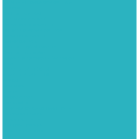
Фитинги из нержавеющей стали
Чернина
Фильтры для воды
Картриджи для колб
Магистральные фильтры
Магнитные активаторы воды
Промывные фильтры
Умягчители воды
Фильтры грубой очистки
Фильтры под мойку
Химия для септиков и бассейнов
Хомуты
ХОМУТЫ КРЕПЕЖНЫЕ
ХОМУТЫ РЕМОНТНЫЕ
Разное
Компания
Отзывы
Вопрос-ответ
Карта сайта
Политика конфиденциальности
Публичная оферта
Полезные статьи
Спецпредложения
Оплата и доставка
Бренды