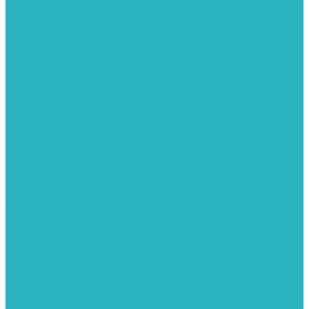
Теплые полы
Изоляционные покрытия для теплого пола
Коллекторные группы
Коллекторные шкафы
Комплектующее для систем теплого пола
Смесительные клапаны
Трубы для теплого пола
Узлы смесительные для теплого пола
Электрические теплые полы
Тепловые насосы
Теплоноситель
Термоголовки
Терморегуляторы
Трапы
Утеплители / изоляция труб
Фитинги
Аксиальные фитинги с надвижными гильзами
Медные фитинги
Муфты ремонтные GEBO
Обжимные фитинги STOUT APE
Пресс-фитинги STOUT APE
Разъемные фитинги (американки)
Резьбовые фитинги
Удлинители
Фитинги UPONOR