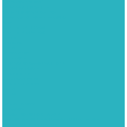
Картриджи для колб
Магистральные фильтры
Магнитные активаторы воды
Химия для септиков и бассейнов
Хомуты
ХОМУТЫ КРЕПЕЖНЫЕ
ХОМУТЫ РЕМОНТНЫЕ
Разное
Компания
Отзывы
Вопрос-ответ
Карта сайта
Политика конфиденциальности
Публичная оферта
Полезные статьи
Спецпредложения
Оплата и доставка
Бренды
Контакты
...
Каталог товаров
Автомойки
Бойлеры косвенного нагрева
Комплектующее к бойлерам косвенного нагрева
Вентиляторы и воздуховоды