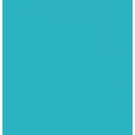
Тройник
Уголки
Фильтры
Полотенцесушители
Электрические Полотенцесушители
Комплектующее для полотенцесушителей
Полотенцесушители М-образные без полки
Полотенцесушители МП образные с полкой
Полотенцесушители МП-2 образные с полкой
Полотенцесушители лесенка ZOX КВАДРО
Полотенцесушители лесенка ломаные перекладины Л3
Полотенцесушители лесенка ломаные перекладины Л3 с
полкой
Полотенцесушители лесенка перекладины в виде скобы Л4
Полотенцесушители лесенка перекладины дуговые Л2 с
полкой
Полотенцесушители лесенка прямые перекладины групповая
Л1
Полотенцесушители лесенка прямые перекладины Л1
Полотенцесушители лесенка прямые перекладины Л1 с
полкой
Полотенцесушители лесенка Z-образные перекладины Л5
Полотенцесушители лесенка перекладины дуговые Л2
Полотенцесушители лесенка Z-образные перекладины Л5 с