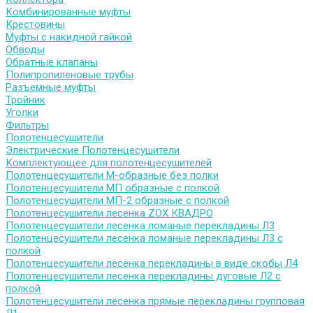
Комбинированные муфты
Крестовины
Муфты с накидной гайкой
Обводы
Обратные клапаны
Полипропиленовые трубы
Разъемные муфты
Тройник
Уголки
Фильтры
Полотенцесушители
Электрические Полотенцесушители
Комплектующее для полотенцесушителей
Полотенцесушители М-образные без полки
Полотенцесушители МП образные с полкой
Полотенцесушители МП-2 образные с полкой
Полотенцесушители лесенка ZOX КВАДРО
Полотенцесушители лесенка ломаные перекладины Л3
Полотенцесушители лесенка ломаные перекладины Л3 с
полкой
Полотенцесушители лесенка перекладины в виде скобы Л4
Полотенцесушители лесенка перекладины дуговые Л2 с
полкой
Полотенцесушители лесенка прямые перекладины групповая