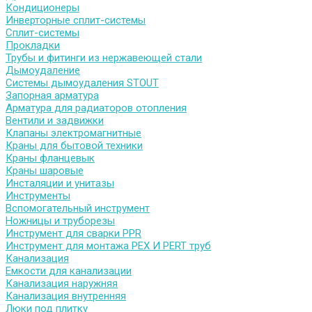
Кондиционеры
Инверторные сплит-системы
Сплит-системы
Прокладки
Трубы и фитинги из нержавеющей стали
Дымоудаление
Системы дымоудаления STOUT
Запорная арматура
Арматура для радиаторов отопления
Вентили и задвижки
Клапаны электромагнитные
Краны для бытовой техники
Краны фланцевык
Краны шаровые
Инсталяции и унитазы
Инструменты
Вспомогательный инструмент
Ножницы и труборезы
Инструмент для сварки PPR
Инструмент для монтажа PEX И PERT труб
Канализация
Емкости для канализации
Канализация наружняя
Канализация внутренняя
Люки под плитку