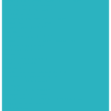
Вертикальные и дизайн радиаторы отопления
Стальные панельные радиаторы
Стальные трубчатые радиаторы
Чугунные радиаторы
Расширительные баки для отопления
Системы защиты от протечки
Датчики влаги GIDROLOCK
Комплекты GIDROLOCK
Краны приводные GIDROLOCK
Системы контроля давления и температуры
Балансировочные клапаны
Группы безопасности
Манометры
Предохранительные клапаны
Редукторы давоения
Термометры
Устройства автоматической подпитки
Сигнализаторы загазованности
Сифоны и донные клапаны
Смесители
Стабилизаторы напряжения
Счетчики для воды и газа
Тепловентиляторы водяные, воздушные завесы
Водяные тепловентиляторы
Тепловые завесы