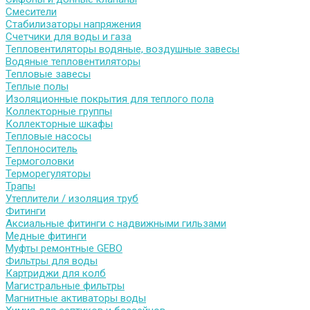
Смесители
Стабилизаторы напряжения
Счетчики для воды и газа
Тепловентиляторы водяные, воздушные завесы
Водяные тепловентиляторы
Тепловые завесы
Теплые полы
Изоляционные покрытия для теплого пола
Коллекторные группы
Коллекторные шкафы
Тепловые насосы
Теплоноситель
Термоголовки
Терморегуляторы
Трапы
Утеплители / изоляция труб
Фитинги
Аксиальные фитинги с надвижными гильзами
Медные фитинги
Муфты ремонтные GEBO
Фильтры для воды
Картриджи для колб
Магистральные фильтры
Магнитные активаторы воды