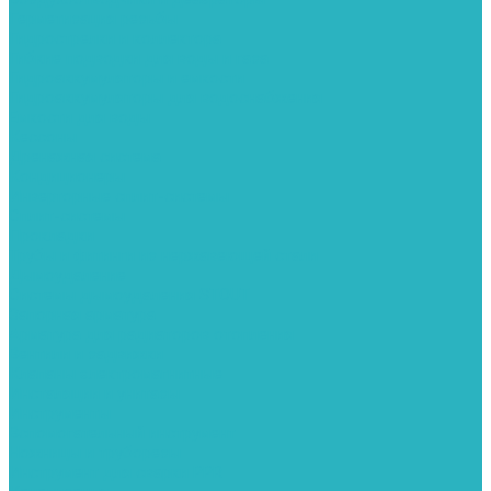
Герметизация резьбы
Гидрострелки и коллектора
Гибкие подводки для воды и газа
Гидроаккумуляторы и емкости
Гидроаккумуляторы для водоснабжения
Емкости для воды
Кессоны
Дренажная система
Кондиционеры
Инверторные сплит-системы
Сплит-системы
Прокладки
Трубы и фитинги из нержавеющей стали
Дымоудаление
Системы дымоудаления STOUT
Запорная арматура
Арматура для радиаторов отопления
Вентили и задвижки
Клапаны электромагнитные
Инсталяции и унитазы
Инструменты
Вспомогательный инструмент
Ножницы и труборезы
Инструмент для сварки PPR