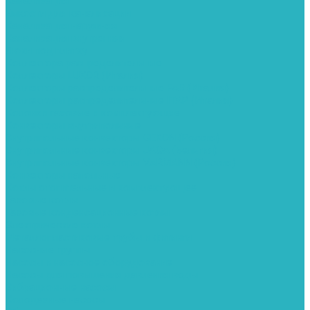
Канализация
Емкости для канализации
Канализация наружняя
Канализация внутренняя
Люки под плитку
Коллектора распределительные
Коллекторы LUXOR (Италия)
Коллекторы распределительные FAR (Италия)
Коллекторы распределительные ITAP (Италия)
Колонки газовые и комплектующие
Конвекторы внутрипольные
Внутрипольные конвекторы GEKON (Россия)
Внутрипольные конвекторы JAGA (Бельгия)
Внутрипольные конвекторы VARMANN (Россия)
Конвекторы напольные
Котлы отопительные и комплектующее
Газовые котлы
Газовые конденсационные котлы
Электрические котлы
Металлопластиковые трубы и фитинги
Насосные группы
Насосы и насосное оборудование
Насосы для повышения давления воды
Вибрационные насосы
Колодезные насосы