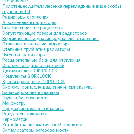
сторону АН6
Полотенцесушители лесенка перекладины в виде скобы
групповая Л4
Радиаторы отопления
Алюминиевые радиаторы
Биметаллические радиаторы
Сопутствующие товары для радиаторов
Вертикальные и дизайн радиаторы отопления
Стальные панельные радиаторы
Стальные трубчатые радиаторы
Чугунные радиаторы
Расширительные баки для отопления
Системы защиты от протечки
Датчики влаги GIDROLOCK
Комплекты GIDROLOCK
Краны приводные GIDROLOCK
Системы контроля давления и температуры
Балансировочные клапаны
Группы безопасности
Манометры
Предохранительные клапаны
Редукторы давоения
Термометры
Устройства автоматической подпитки
Сигнализаторы загазованности