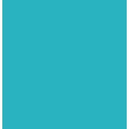
Тройник
Уголки
Фильтры
Полотенцесушители
Электрические Полотенцесушители
Комплектующее для полотенцесушителей
Полотенцесушители М-образные без полки
Полотенцесушители МП образные с полкой
Полотенцесушители МП-2 образные с полкой
Полотенцесушители лесенка ZOX КВАДРО
Полотенцесушители лесенка ломаные перекладины Л3
Полотенцесушители лесенка ломаные перекладины Л3 с
полкой
Полотенцесушители лесенка перекладины в виде скобы Л4
Полотенцесушители лесенка перекладины дуговые Л2 с
полкой
Полотенцесушители лесенка прямые перекладины групповая
Л1
Полотенцесушители лесенка прямые перекладины Л1
Полотенцесушители лесенка прямые перекладины Л1 с
полкой
Полотенцесушители лесенка Z-образные перекладины Л5
Полотенцесушители лесенка перекладины дуговые Л2
Полотенцесушители лесенка Z-образные перекладины Л5 с