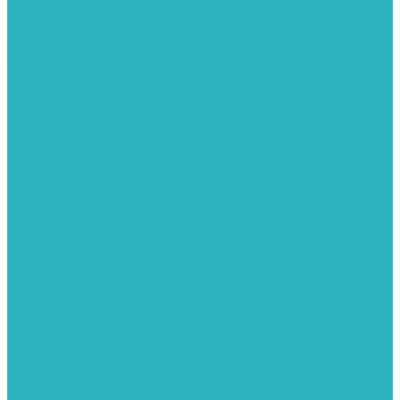
Обратные клапаны
ПНД. Трубы и фитинги
Седелки для труб ПНД
Трубы ПНД И ПВД
Фитинги для ПНД И ПВД труб TIEMME (Италия)
Полипропилен. Трубы и фитинги для водопровода и
отопления
Вентили, шаровые краны
Клипсы
Коллектора
Полотенцесушители
Электрические Полотенцесушители
Комплектующее для полотенцесушителей
Полотенцесушители М-образные без полки
Радиаторы отопления
Алюминиевые радиаторы
Биметаллические радиаторы
Сопутствующие товары для радиаторов
Расширительные баки для отопления
Системы защиты от протечки
Датчики влаги GIDROLOCK
Комплекты GIDROLOCK
Краны приводные GIDROLOCK
Системы контроля давления и температуры
Балансировочные клапаны