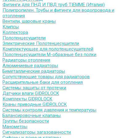
Фитинги для ПНД И ПВД труб TIEMME (Италия)
Полипропилен. Трубы и фитинги для водопровода и
отопления
Вентили, шаровые краны
Клипсы
Коллектора
Полотенцесушители
Электрические Полотенцесушители
Комплектующее для полотенцесушителей
Полотенцесушители М-образные без полки
Радиаторы отопления
Алюминиевые радиаторы
Биметаллические радиаторы
Сопутствующие товары для радиаторов
Расширительные баки для отопления
Системы защиты от протечки
Датчики влаги GIDROLOCK
Комплекты GIDROLOCK
Краны приводные GIDROLOCK
Системы контроля давления и температуры
Балансировочные клапаны
Группы безопасности
Манометры
Сигнализаторы загазованности
Сифоны и донные клапаны