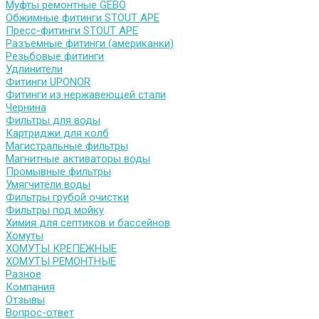
Муфты ремонтные GEBO
Обжимные фитинги STOUT APE
Пресс-фитинги STOUT APE
Разъемные фитинги (американки)
Резьбовые фитинги
Удлинители
Фитинги UPONOR
Фитинги из нержавеющей стали
Чернина
Фильтры для воды
Картриджи для колб
Магистральные фильтры
Магнитные активаторы воды
Промывные фильтры
Умягчители воды
Фильтры грубой очистки
Фильтры под мойку
Химия для септиков и бассейнов
Хомуты
ХОМУТЫ КРЕПЕЖНЫЕ
ХОМУТЫ РЕМОНТНЫЕ
Разное
Компания
Отзывы
Вопрос-ответ