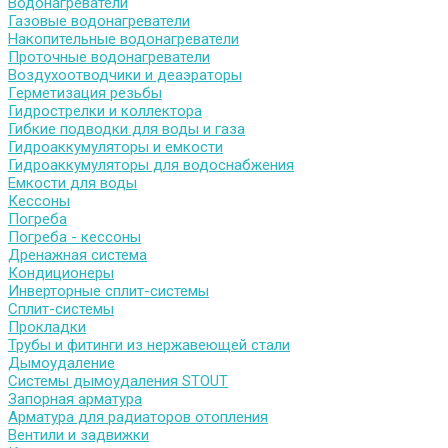
Водонагреватели
Газовые водонагреватели
Накопительные водонагреватели
Проточные водонагреватели
Воздухоотводчики и деаэраторы
Герметизация резьбы
Гидрострелки и коллектора
Гибкие подводки для воды и газа
Гидроаккумуляторы и емкости
Гидроаккумуляторы для водоснабжения
Емкости для воды
Кессоны
Погреба
Погреба - кессоны
Дренажная система
Кондиционеры
Инверторные сплит-системы
Сплит-системы
Прокладки
Трубы и фитинги из нержавеющей стали
Дымоудаление
Системы дымоудаления STOUT
Запорная арматура
Арматура для радиаторов отопления
Вентили и задвижки