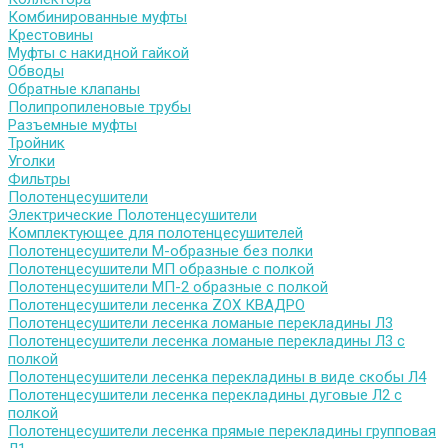
Комбинированные муфты
Крестовины
Муфты с накидной гайкой
Обводы
Обратные клапаны
Полипропиленовые трубы
Разъемные муфты
Тройник
Уголки
Фильтры
Полотенцесушители
Электрические Полотенцесушители
Комплектующее для полотенцесушителей
Полотенцесушители М-образные без полки
Полотенцесушители МП образные с полкой
Полотенцесушители МП-2 образные с полкой
Полотенцесушители лесенка ZOX КВАДРО
Полотенцесушители лесенка ломаные перекладины Л3
Полотенцесушители лесенка ломаные перекладины Л3 с
полкой
Полотенцесушители лесенка перекладины в виде скобы Л4
Полотенцесушители лесенка перекладины дуговые Л2 с
полкой
Полотенцесушители лесенка прямые перекладины групповая