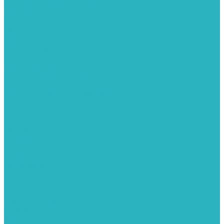
Фитинги из нержавеющей стали
Чернина
Фильтры для воды
Картриджи для колб
Магистральные фильтры
Магнитные активаторы воды
Промывные фильтры
Умягчители воды
Фильтры грубой очистки
Фильтры под мойку
Химия для септиков и бассейнов
Хомуты
ХОМУТЫ КРЕПЕЖНЫЕ
ХОМУТЫ РЕМОНТНЫЕ
Разное
Компания
Отзывы
Вопрос-ответ
Карта сайта
Политика конфиденциальности
Публичная оферта
Полезные статьи
Спецпредложения
Оплата и доставка
Бренды