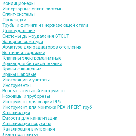
Кондиционеры
Инверторные сплит-системы
Сплит-системы
Прокладки
Трубы и фитинги из нержавеющей стали
Дымоудаление
Системы дымоудаления STOUT
Запорная арматура
Арматура для радиаторов отопления
Вентили и задвижки
Клапаны электромагнитные
Краны для бытовой техники
Краны фланцевык
Краны шаровые
Инсталяции и унитазы
Инструменты
Вспомогательный инструмент
Ножницы и труборезы
Инструмент для сварки PPR
Инструмент для монтажа PEX И PERT труб
Канализация
Емкости для канализации
Канализация наружняя
Канализация внутренняя
Люки под плитку