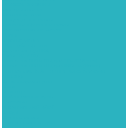
Поверхностные насосы
Санитарные насосы
Скважинные насосы
Циркуляционные насосы
Дренажные и фекальные насосы
Комплектующее для насосов
Шланги
Обратные клапаны
ПНД. Трубы и фитинги
Седелки для труб ПНД
Трубы ПНД И ПВД
Фитинги для ПНД И ПВД труб TIEMME (Италия)
Фитинги для ПНД И ПВД труб UNIDELTA (Италия)
Полипропилен. Трубы и фитинги для водопровода и
отопления
Вентили, шаровые краны
Клипсы
Коллектора
Комбинированные муфты
Крестовины
Муфты с накидной гайкой
Обводы
Обратные клапаны
Полипропиленовые трубы
Разъемные муфты