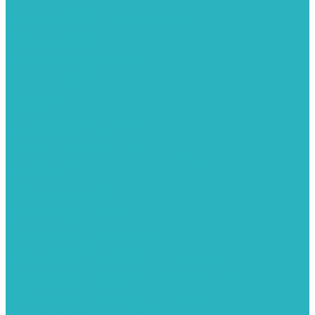
Запорная арматура
Арматура для радиаторов отопления
Вентили и задвижки
Клапаны электромагнитные
Краны для бытовой техники
Краны фланцевык
Краны шаровые
Инсталяции и унитазы
Инструменты
Вспомогательный инструмент
Ножницы и труборезы
Инструмент для сварки PPR
Инструмент для монтажа PEX И PERT труб
Канализация
Емкости для канализации
Канализация наружняя
Канализация внутренняя
Люки под плитку
Коллектора распределительные
Коллекторы LUXOR (Италия)
Коллекторы распределительные FAR (Италия)
Коллекторы распределительные ITAP (Италия)
Коллекторы распределительные STOUT (Италия)
Коллекторы распределительные TIM (КНР)
Комплектующее для коллекторов