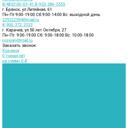
8(4832)30-03-41
8-953-286-5555
г. Брянск, ул.Литейная, 61
Пн-Пт:9:00-19:00
Сб:9:00-14:00
Вс: выходной день
239222594@mail.ru
8-900-372-3333
г. Карачев, ул.50 лет Октября, 27
Пн-Пт: 9:00-19:00
Сб: 9:00-18:00
Вс: 10:00-18:00
noreian@mail.ru
Заказать звонок
Корзина
0 товар(ов)
на сумму 0 ₽
Каталог товаров
Автомойки
Бойлеры косвенного нагрева
Комплектующее к бойлерам косвенного нагрева
Вентиляторы и воздуховоды
Водяные тепловентиляторы
Воздуховоды
Вытяжные вентиляторы
Водонагреватели
Газовые водонагреватели
Накопительные водонагреватели
Проточные водонагреватели
Воздухоотводчики и деаэраторы