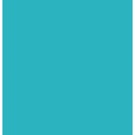
полкой
Полотенцесушители лесенка волнообразные перекладины
Л6
Полотенцесушители лесенка волнообразные перекладины
Л6 с полкой
Полотенцесушители лесенка Гитара АН5
Полотенцесушители лесенка Квадро
Полотенцесушители лесенка Т-образные перекладины
Полотенцесушители лесенка Антенна АН2
Полотенцесушители лесенка Парус АН3
Полотенцесушители Елка АН4
Полотенцесушители лесенка прямые перекладины групповая
с полкой Л1
Полотенцесушители лесенка полукруглые перекладины
групповая Л2
Полотенцесушители лесенка ломанные перекладины
групповая Л3
Полотенцесушители лесенка перекладины смещены в одну
сторону АН6
Полотенцесушители лесенка перекладины в виде скобы
групповая Л4
Радиаторы отопления
Алюминиевые радиаторы
Биметаллические радиаторы
Сопутствующие товары для радиаторов