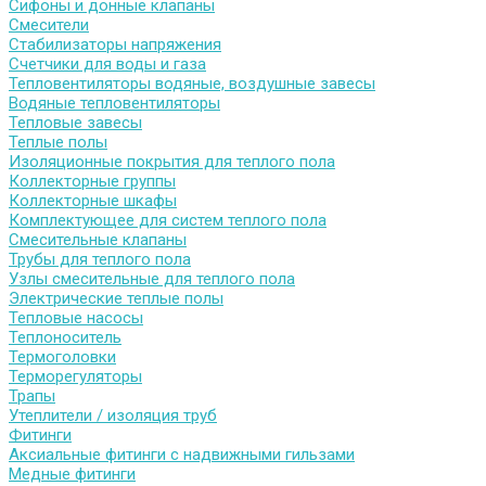
Сифоны и донные клапаны
Смесители
Стабилизаторы напряжения
Счетчики для воды и газа
Тепловентиляторы водяные, воздушные завесы
Водяные тепловентиляторы
Тепловые завесы
Теплые полы
Изоляционные покрытия для теплого пола
Коллекторные группы
Коллекторные шкафы
Комплектующее для систем теплого пола
Смесительные клапаны
Трубы для теплого пола
Узлы смесительные для теплого пола
Электрические теплые полы
Тепловые насосы
Теплоноситель
Термоголовки
Терморегуляторы
Трапы
Утеплители / изоляция труб
Фитинги
Аксиальные фитинги с надвижными гильзами
Медные фитинги