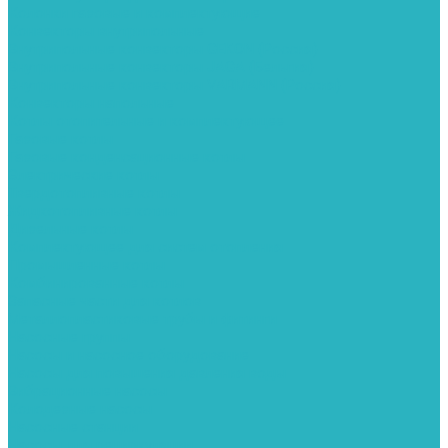
Колонки газовые и комплектующие
Конвекторы внутрипольные
Внутрипольные конвекторы GEKON (Россия)
Внутрипольные конвекторы JAGA (Бельгия)
Внутрипольные конвекторы VARMANN (Россия)
Конвекторы напольные
Котлы отопительные и комплектующее
Газовые котлы
Газовые конденсационные котлы
Электрические котлы
Твердотопливные котлы
Жидкотопливные котлы
Дизельные котлы
Комплектующее для систем отопления
Промышленные котлы
Комбинированные котлы
Запасные части для котлов
Металлопластиковые трубы и фитинги
Насосные группы
Насосы и насосное оборудование
Насосы для повышения давления воды
Вибрационные насосы
Колодезные насосы
Насосные станции
Насосы для рециркуляции