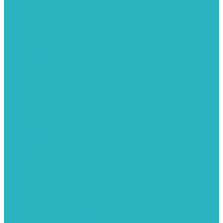
Картриджи для колб
Магистральные фильтры
Магнитные активаторы воды
Химия для септиков и бассейнов
Хомуты
ХОМУТЫ КРЕПЕЖНЫЕ
ХОМУТЫ РЕМОНТНЫЕ
Разное
Компания
Отзывы
Вопрос-ответ
Карта сайта
Политика конфиденциальности
Публичная оферта
Полезные статьи
Спецпредложения
Оплата и доставка
Бренды
Контакты
...
Каталог товаров
Автомойки
Бойлеры косвенного нагрева
Комплектующее к бойлерам косвенного нагрева
Вентиляторы и воздуховоды