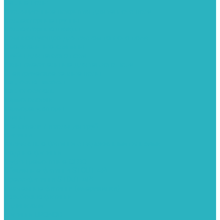
Теплые полы
Изоляционные покрытия для теплого пола
Коллекторные группы
Коллекторные шкафы
Комплектующее для систем теплого пола
Смесительные клапаны
Трубы для теплого пола
Узлы смесительные для теплого пола
Электрические теплые полы
Тепловые насосы
Теплоноситель
Термоголовки
Терморегуляторы
Трапы
Утеплители / изоляция труб
Фитинги
Аксиальные фитинги с надвижными гильзами
Медные фитинги
Муфты ремонтные GEBO
Обжимные фитинги STOUT APE
Пресс-фитинги STOUT APE
Разъемные фитинги (американки)
Резьбовые фитинги
Удлинители
Фитинги UPONOR