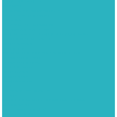
Группы безопасности
Манометры
Сигнализаторы загазованности
Сифоны и донные клапаны
Смесители
Стабилизаторы напряжения
Счетчики для воды и газа
Тепловентиляторы водяные, воздушные завесы
Водяные тепловентиляторы
Тепловые завесы
Теплые полы
Изоляционные покрытия для теплого пола
Коллекторные группы
Коллекторные шкафы
Тепловые насосы
Теплоноситель
Термоголовки
Терморегуляторы
Трапы
Утеплители / изоляция труб
Фитинги
Аксиальные фитинги с надвижными гильзами
Медные фитинги
Муфты ремонтные GEBO
Фильтры для воды