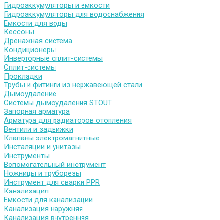
Гидроаккумуляторы и емкости
Гидроаккумуляторы для водоснабжения
Емкости для воды
Кессоны
Дренажная система
Кондиционеры
Инверторные сплит-системы
Сплит-системы
Прокладки
Трубы и фитинги из нержавеющей стали
Дымоудаление
Системы дымоудаления STOUT
Запорная арматура
Арматура для радиаторов отопления
Вентили и задвижки
Клапаны электромагнитные
Инсталяции и унитазы
Инструменты
Вспомогательный инструмент
Ножницы и труборезы
Инструмент для сварки PPR
Канализация
Емкости для канализации
Канализация наружняя
Канализация внутренняя