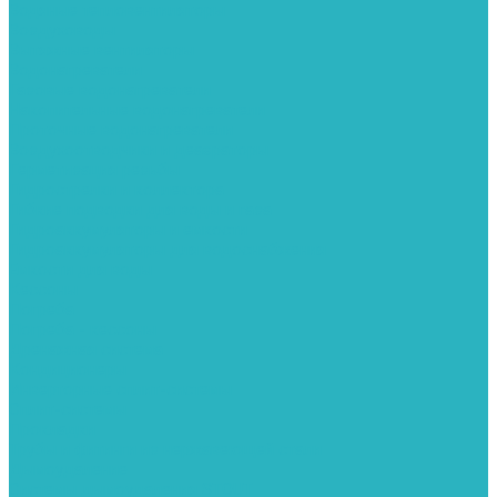
Водяные тепловентиляторы
Воздуховоды
Вытяжные вентиляторы
Водонагреватели
Газовые водонагреватели
Накопительные водонагреватели
Проточные водонагреватели
Воздухоотводчики и деаэраторы
Герметизация резьбы
Гидрострелки и коллектора
Гибкие подводки для воды и газа
Гидроаккумуляторы и емкости
Гидроаккумуляторы для водоснабжения
Емкости для воды
Кессоны
Погреба
Погреба - кессоны
Дренажная система
Кондиционеры
Инверторные сплит-системы
Сплит-системы
Прокладки
Трубы и фитинги из нержавеющей стали
Дымоудаление
Системы дымоудаления STOUT