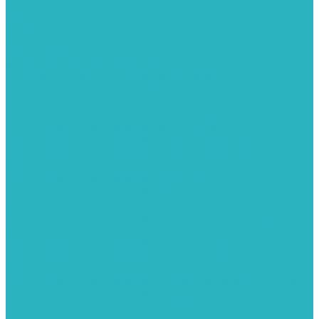
Тройник
Уголки
Фильтры
Полотенцесушители
Электрические Полотенцесушители
Комплектующее для полотенцесушителей
Полотенцесушители М-образные без полки
Полотенцесушители МП образные с полкой
Полотенцесушители МП-2 образные с полкой
Полотенцесушители лесенка ZOX КВАДРО
Полотенцесушители лесенка ломаные перекладины Л3
Полотенцесушители лесенка ломаные перекладины Л3 с
полкой
Полотенцесушители лесенка перекладины в виде скобы Л4
Полотенцесушители лесенка перекладины дуговые Л2 с
полкой
Полотенцесушители лесенка прямые перекладины групповая
Л1
Полотенцесушители лесенка прямые перекладины Л1
Полотенцесушители лесенка прямые перекладины Л1 с
полкой
Полотенцесушители лесенка Z-образные перекладины Л5
Полотенцесушители лесенка перекладины дуговые Л2
Полотенцесушители лесенка Z-образные перекладины Л5 с