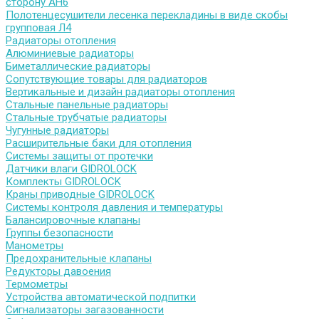
сторону АН6
Полотенцесушители лесенка перекладины в виде скобы
групповая Л4
Радиаторы отопления
Алюминиевые радиаторы
Биметаллические радиаторы
Сопутствующие товары для радиаторов
Вертикальные и дизайн радиаторы отопления
Стальные панельные радиаторы
Стальные трубчатые радиаторы
Чугунные радиаторы
Расширительные баки для отопления
Системы защиты от протечки
Датчики влаги GIDROLOCK
Комплекты GIDROLOCK
Краны приводные GIDROLOCK
Системы контроля давления и температуры
Балансировочные клапаны
Группы безопасности
Манометры
Предохранительные клапаны
Редукторы давоения
Термометры
Устройства автоматической подпитки
Сигнализаторы загазованности