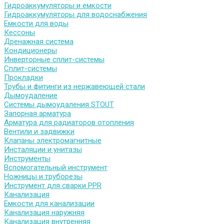
Гидроаккумуляторы и емкости
Гидроаккумуляторы для водоснабжения
Емкости для воды
Кессоны
Дренажная система
Кондиционеры
Инверторные сплит-системы
Сплит-системы
Прокладки
Трубы и фитинги из нержавеющей стали
Дымоудаление
Системы дымоудаления STOUT
Запорная арматура
Арматура для радиаторов отопления
Вентили и задвижки
Клапаны электромагнитные
Инсталяции и унитазы
Инструменты
Вспомогательный инструмент
Ножницы и труборезы
Инструмент для сварки PPR
Канализация
Емкости для канализации
Канализация наружняя
Канализация внутренняя