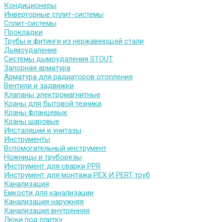
Кондиционеры
Инверторные сплит-системы
Сплит-системы
Прокладки
Трубы и фитинги из нержавеющей стали
Дымоудаление
Системы дымоудаления STOUT
Запорная арматура
Арматура для радиаторов отопления
Вентили и задвижки
Клапаны электромагнитные
Краны для бытовой техники
Краны фланцевык
Краны шаровые
Инсталяции и унитазы
Инструменты
Вспомогательный инструмент
Ножницы и труборезы
Инструмент для сварки PPR
Инструмент для монтажа PEX И PERT труб
Канализация
Емкости для канализации
Канализация наружняя
Канализация внутренняя
Люки под плитку