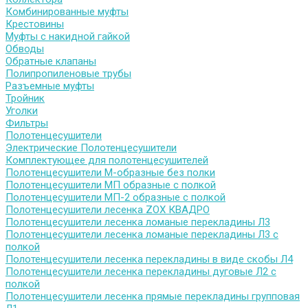
Комбинированные муфты
Крестовины
Муфты с накидной гайкой
Обводы
Обратные клапаны
Полипропиленовые трубы
Разъемные муфты
Тройник
Уголки
Фильтры
Полотенцесушители
Электрические Полотенцесушители
Комплектующее для полотенцесушителей
Полотенцесушители М-образные без полки
Полотенцесушители МП образные с полкой
Полотенцесушители МП-2 образные с полкой
Полотенцесушители лесенка ZOX КВАДРО
Полотенцесушители лесенка ломаные перекладины Л3
Полотенцесушители лесенка ломаные перекладины Л3 с
полкой
Полотенцесушители лесенка перекладины в виде скобы Л4
Полотенцесушители лесенка перекладины дуговые Л2 с
полкой
Полотенцесушители лесенка прямые перекладины групповая