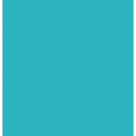
Обратные клапаны
ПНД. Трубы и фитинги
Седелки для труб ПНД
Трубы ПНД И ПВД
Фитинги для ПНД И ПВД труб TIEMME (Италия)
Полипропилен. Трубы и фитинги для водопровода и
отопления
Вентили, шаровые краны
Клипсы
Коллектора
Полотенцесушители
Электрические Полотенцесушители
Комплектующее для полотенцесушителей
Полотенцесушители М-образные без полки
Радиаторы отопления
Алюминиевые радиаторы
Биметаллические радиаторы
Сопутствующие товары для радиаторов
Расширительные баки для отопления
Системы защиты от протечки
Датчики влаги GIDROLOCK
Комплекты GIDROLOCK
Краны приводные GIDROLOCK
Системы контроля давления и температуры
Балансировочные клапаны