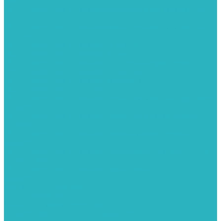
полкой
Полотенцесушители лесенка волнообразные перекладины
Л6
Полотенцесушители лесенка волнообразные перекладины
Л6 с полкой
Полотенцесушители лесенка Гитара АН5
Полотенцесушители лесенка Квадро
Полотенцесушители лесенка Т-образные перекладины
Полотенцесушители лесенка Антенна АН2
Полотенцесушители лесенка Парус АН3
Полотенцесушители Елка АН4
Полотенцесушители лесенка прямые перекладины групповая
с полкой Л1
Полотенцесушители лесенка полукруглые перекладины
групповая Л2
Полотенцесушители лесенка ломанные перекладины
групповая Л3
Полотенцесушители лесенка перекладины смещены в одну
сторону АН6
Полотенцесушители лесенка перекладины в виде скобы
групповая Л4
Радиаторы отопления
Алюминиевые радиаторы
Биметаллические радиаторы
Сопутствующие товары для радиаторов