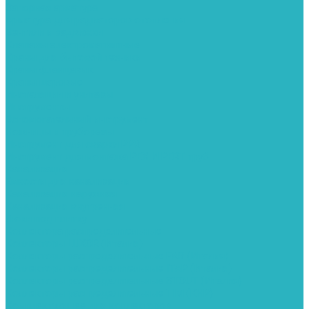
Запорная арматура
Арматура для радиаторов отопления
Вентили и задвижки
Клапаны электромагнитные
Краны для бытовой техники
Краны фланцевык
Краны шаровые
Инсталяции и унитазы
Инструменты
Вспомогательный инструмент
Ножницы и труборезы
Инструмент для сварки PPR
Инструмент для монтажа PEX И PERT труб
Канализация
Емкости для канализации
Канализация наружняя
Канализация внутренняя
Люки под плитку
Коллектора распределительные
Коллекторы LUXOR (Италия)
Коллекторы распределительные FAR (Италия)
Коллекторы распределительные ITAP (Италия)
Коллекторы распределительные STOUT (Италия)
Коллекторы распределительные TIM (КНР)
Комплектующее для коллекторов