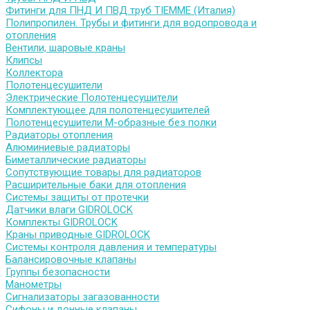
Фитинги для ПНД И ПВД труб TIEMME (Италия)
Полипропилен. Трубы и фитинги для водопровода и
отопления
Вентили, шаровые краны
Клипсы
Коллектора
Полотенцесушители
Электрические Полотенцесушители
Комплектующее для полотенцесушителей
Полотенцесушители М-образные без полки
Радиаторы отопления
Алюминиевые радиаторы
Биметаллические радиаторы
Сопутствующие товары для радиаторов
Расширительные баки для отопления
Системы защиты от протечки
Датчики влаги GIDROLOCK
Комплекты GIDROLOCK
Краны приводные GIDROLOCK
Системы контроля давления и температуры
Балансировочные клапаны
Группы безопасности
Манометры
Сигнализаторы загазованности
Сифоны и донные клапаны