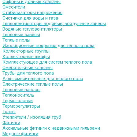
Сифоны и донные клапаны
Смесители
Стабилизаторы напряжения
Счетчики для воды и газа
Тепловентиляторы водяные, воздушные завесы
Водяные тепловентиляторы
Тепловые завесы
Теплые полы
Изоляционные покрытия для теплого пола
Коллекторные группы
Коллекторные шкафы
Комплектующее для систем теплого пола
Смесительные клапаны
Трубы для теплого пола
Узлы смесительные для теплого пола
Электрические теплые полы
Тепловые насосы
Теплоноситель
Термоголовки
Терморегуляторы
Трапы
Утеплители / изоляция труб
Фитинги
Аксиальные фитинги с надвижными гильзами
Медные фитинги