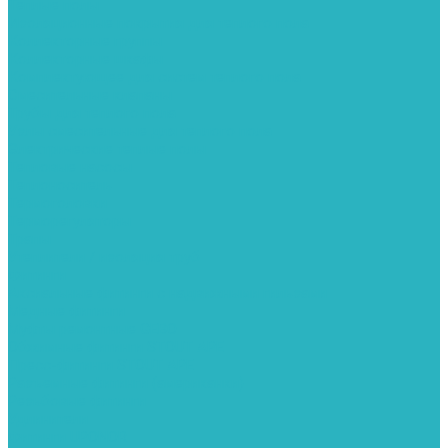
Теплые полы
Изоляционные покрытия для теплого пола
Коллекторные группы
Коллекторные шкафы
Комплектующее для систем теплого пола
Смесительные клапаны
Трубы для теплого пола
Узлы смесительные для теплого пола
Электрические теплые полы
Тепловые насосы
Теплоноситель
Термоголовки
Терморегуляторы
Трапы
Утеплители / изоляция труб
Фитинги
Аксиальные фитинги с надвижными гильзами
Медные фитинги
Муфты ремонтные GEBO
Обжимные фитинги STOUT APE
Пресс-фитинги STOUT APE
Разъемные фитинги (американки)
Резьбовые фитинги
Удлинители
Фитинги UPONOR