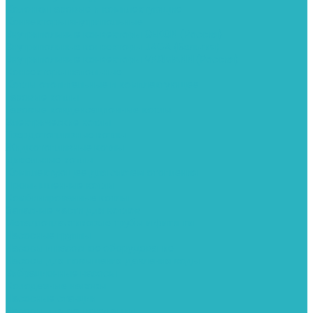
Колонки газовые и комплектующие
Конвекторы внутрипольные
Внутрипольные конвекторы GEKON (Россия)
Внутрипольные конвекторы JAGA (Бельгия)
Внутрипольные конвекторы VARMANN (Россия)
Конвекторы напольные
Котлы отопительные и комплектующее
Газовые котлы
Газовые конденсационные котлы
Электрические котлы
Твердотопливные котлы
Жидкотопливные котлы
Дизельные котлы
Комплектующее для систем отопления
Промышленные котлы
Комбинированные котлы
Запасные части для котлов
Металлопластиковые трубы и фитинги
Насосные группы
Насосы и насосное оборудование
Насосы для повышения давления воды
Вибрационные насосы
Колодезные насосы
Насосные станции
Насосы для рециркуляции