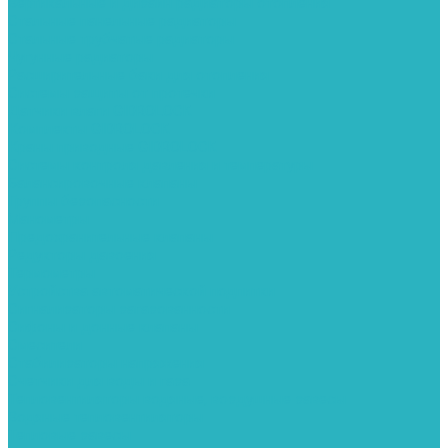
Вертикальные и дизайн радиаторы отопления
Стальные панельные радиаторы
Стальные трубчатые радиаторы
Чугунные радиаторы
Расширительные баки для отопления
Системы защиты от протечки
Датчики влаги GIDROLOCK
Комплекты GIDROLOCK
Краны приводные GIDROLOCK
Системы контроля давления и температуры
Балансировочные клапаны
Группы безопасности
Манометры
Предохранительные клапаны
Редукторы давоения
Термометры
Устройства автоматической подпитки
Сигнализаторы загазованности
Сифоны и донные клапаны
Смесители
Стабилизаторы напряжения
Счетчики для воды и газа
Тепловентиляторы водяные, воздушные завесы
Водяные тепловентиляторы
Тепловые завесы