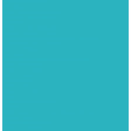
Группы безопасности
Манометры
Сигнализаторы загазованности
Сифоны и донные клапаны
Смесители
Стабилизаторы напряжения
Счетчики для воды и газа
Тепловентиляторы водяные, воздушные завесы
Водяные тепловентиляторы
Тепловые завесы
Теплые полы
Изоляционные покрытия для теплого пола
Коллекторные группы
Коллекторные шкафы
Тепловые насосы
Теплоноситель
Термоголовки
Терморегуляторы
Трапы
Утеплители / изоляция труб
Фитинги
Аксиальные фитинги с надвижными гильзами
Медные фитинги
Муфты ремонтные GEBO
Фильтры для воды