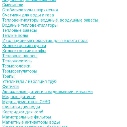
Смесители
Стабилизаторы напряжения
Счетчики для воды и газа
Тепловентиляторы водяные, воздушные завесы
Водяные тепловентиляторы
Тепловые завесы
Теплые полы
Изоляционные покрытия для теплого пола
Коллекторные группы
Коллекторные шкафы
Тепловые насосы
Теплоноситель
Термоголовки
Терморегуляторы
Трапы
Утеплители / изоляция труб
Фитинги
Аксиальные фитинги с надвижными гильзами
Медные фитинги
Муфты ремонтные GEBO
Фильтры для воды
Картриджи для колб
Магистральные фильтры
Магнитные активаторы воды