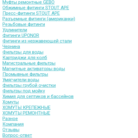
Муфты ремонтные GEBO
Обжимные фитинги STOUT APE
Пресс-фитинги STOUT APE
Разъемные фитинги (американки)
Резьбовые фитинги
Удлинители
Фитинги UPONOR
Фитинги из нержавеющей стали
Чернина
Фильтры для воды
Картриджи для колб
Магистральные фильтры
Магнитные активаторы воды
Промывные фильтры
Умягчители воды
Фильтры грубой очистки
Фильтры под мойку
Химия для септиков и бассейнов
Хомуты
ХОМУТЫ КРЕПЕЖНЫЕ
ХОМУТЫ РЕМОНТНЫЕ
Разное
Компания
Отзывы
Вопрос-ответ