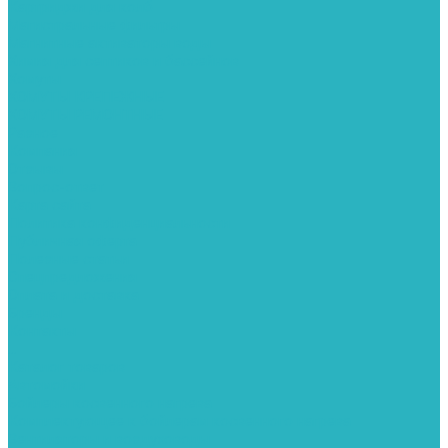
Картриджи для колб
Магистральные фильтры
Магнитные активаторы воды
Химия для септиков и бассейнов
Хомуты
ХОМУТЫ КРЕПЕЖНЫЕ
ХОМУТЫ РЕМОНТНЫЕ
Разное
Компания
Отзывы
Вопрос-ответ
Карта сайта
Политика конфиденциальности
Публичная оферта
Полезные статьи
Спецпредложения
Оплата и доставка
Бренды
Контакты
...
Каталог товаров
Автомойки
Бойлеры косвенного нагрева
Комплектующее к бойлерам косвенного нагрева
Вентиляторы и воздуховоды