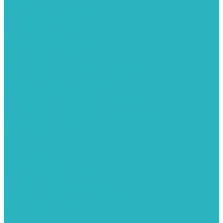
Канализация
Емкости для канализации
Канализация наружняя
Канализация внутренняя
Люки под плитку
Коллектора распределительные
Коллекторы LUXOR (Италия)
Коллекторы распределительные FAR (Италия)
Коллекторы распределительные ITAP (Италия)
Колонки газовые и комплектующие
Конвекторы внутрипольные
Внутрипольные конвекторы GEKON (Россия)
Внутрипольные конвекторы JAGA (Бельгия)
Внутрипольные конвекторы VARMANN (Россия)
Конвекторы напольные
Котлы отопительные и комплектующее
Газовые котлы
Газовые конденсационные котлы
Электрические котлы
Металлопластиковые трубы и фитинги
Насосные группы
Насосы и насосное оборудование
Насосы для повышения давления воды
Вибрационные насосы
Колодезные насосы