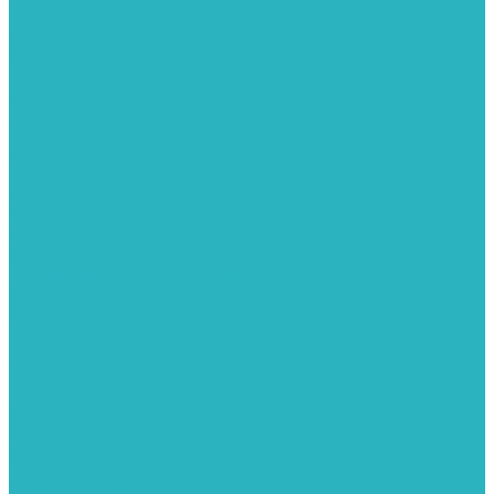
Поверхностные насосы
Санитарные насосы
Скважинные насосы
Циркуляционные насосы
Дренажные и фекальные насосы
Комплектующее для насосов
Шланги
Обратные клапаны
ПНД. Трубы и фитинги
Седелки для труб ПНД
Трубы ПНД И ПВД
Фитинги для ПНД И ПВД труб TIEMME (Италия)
Фитинги для ПНД И ПВД труб UNIDELTA (Италия)
Полипропилен. Трубы и фитинги для водопровода и
отопления
Вентили, шаровые краны
Клипсы
Коллектора
Комбинированные муфты
Крестовины
Муфты с накидной гайкой
Обводы
Обратные клапаны
Полипропиленовые трубы
Разъемные муфты