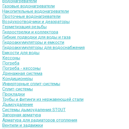
Водонагреватели
Газовые водонагреватели
Накопительные водонагреватели
Проточные водонагреватели
Воздухоотводчики и деаэраторы
Герметизация резьбы
Гидрострелки и коллектора
Гибкие подводки для воды и газа
Гидроаккумуляторы и емкости
Гидроаккумуляторы для водоснабжения
Емкости для воды
Кессоны
Погреба
Погреба - кессоны
Дренажная система
Кондиционеры
Инверторные сплит-системы
Сплит-системы
Прокладки
Трубы и фитинги из нержавеющей стали
Дымоудаление
Системы дымоудаления STOUT
Запорная арматура
Арматура для радиаторов отопления
Вентили и задвижки