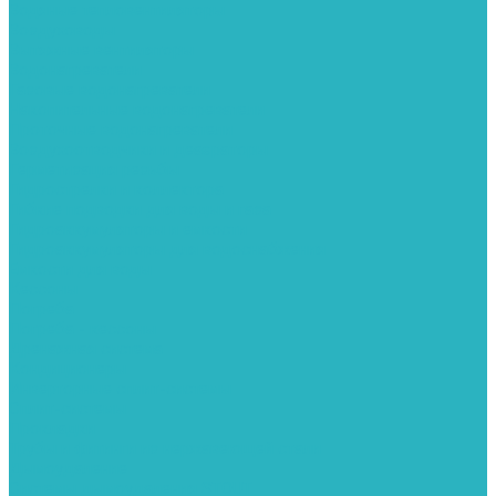
Водяные тепловентиляторы
Воздуховоды
Вытяжные вентиляторы
Водонагреватели
Газовые водонагреватели
Накопительные водонагреватели
Проточные водонагреватели
Воздухоотводчики и деаэраторы
Герметизация резьбы
Гидрострелки и коллектора
Гибкие подводки для воды и газа
Гидроаккумуляторы и емкости
Гидроаккумуляторы для водоснабжения
Емкости для воды
Кессоны
Погреба
Погреба - кессоны
Дренажная система
Кондиционеры
Инверторные сплит-системы
Сплит-системы
Прокладки
Трубы и фитинги из нержавеющей стали
Дымоудаление
Системы дымоудаления STOUT