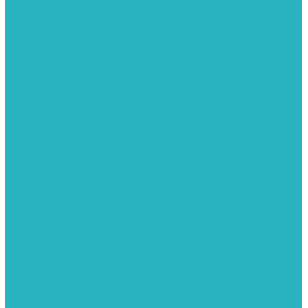
Фитинги из нержавеющей стали
Чернина
Фильтры для воды
Картриджи для колб
Магистральные фильтры
Магнитные активаторы воды
Промывные фильтры
Умягчители воды
Фильтры грубой очистки
Фильтры под мойку
Химия для септиков и бассейнов
Хомуты
ХОМУТЫ КРЕПЕЖНЫЕ
ХОМУТЫ РЕМОНТНЫЕ
Разное
Компания
Отзывы
Вопрос-ответ
Карта сайта
Политика конфиденциальности
Публичная оферта
Полезные статьи
Спецпредложения
Оплата и доставка
Бренды