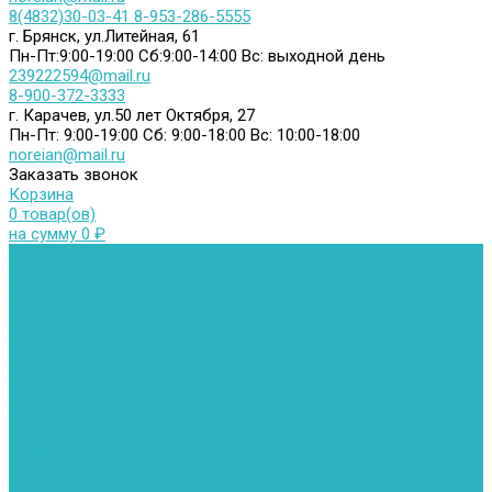
8(4832)30-03-41
8-953-286-5555
г. Брянск, ул.Литейная, 61
Пн-Пт:9:00-19:00
Сб:9:00-14:00
Вс: выходной день
239222594@mail.ru
8-900-372-3333
г. Карачев, ул.50 лет Октября, 27
Пн-Пт: 9:00-19:00
Сб: 9:00-18:00
Вс: 10:00-18:00
noreian@mail.ru
Заказать звонок
Корзина
0 товар(ов)
на сумму 0 ₽
Каталог товаров
Автомойки
Бойлеры косвенного нагрева
Комплектующее к бойлерам косвенного нагрева
Вентиляторы и воздуховоды
Водяные тепловентиляторы
Воздуховоды
Вытяжные вентиляторы
Водонагреватели
Газовые водонагреватели
Накопительные водонагреватели
Проточные водонагреватели
Воздухоотводчики и деаэраторы