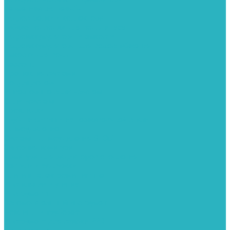
Герметизация резьбы
Гидрострелки и коллектора
Гибкие подводки для воды и газа
Гидроаккумуляторы и емкости
Гидроаккумуляторы для водоснабжения
Емкости для воды
Кессоны
Дренажная система
Кондиционеры
Инверторные сплит-системы
Сплит-системы
Прокладки
Трубы и фитинги из нержавеющей стали
Дымоудаление
Системы дымоудаления STOUT
Запорная арматура
Арматура для радиаторов отопления
Вентили и задвижки
Клапаны электромагнитные
Инсталяции и унитазы
Инструменты
Вспомогательный инструмент
Ножницы и труборезы
Инструмент для сварки PPR