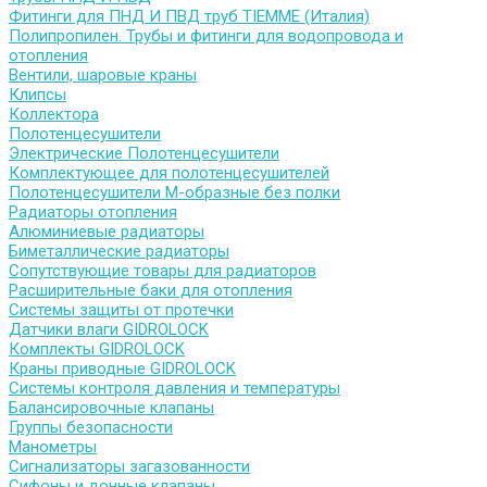
Фитинги для ПНД И ПВД труб TIEMME (Италия)
Полипропилен. Трубы и фитинги для водопровода и
отопления
Вентили, шаровые краны
Клипсы
Коллектора
Полотенцесушители
Электрические Полотенцесушители
Комплектующее для полотенцесушителей
Полотенцесушители М-образные без полки
Радиаторы отопления
Алюминиевые радиаторы
Биметаллические радиаторы
Сопутствующие товары для радиаторов
Расширительные баки для отопления
Системы защиты от протечки
Датчики влаги GIDROLOCK
Комплекты GIDROLOCK
Краны приводные GIDROLOCK
Системы контроля давления и температуры
Балансировочные клапаны
Группы безопасности
Манометры
Сигнализаторы загазованности
Сифоны и донные клапаны