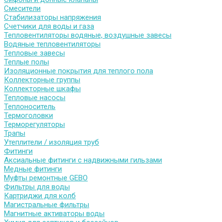
Смесители
Стабилизаторы напряжения
Счетчики для воды и газа
Тепловентиляторы водяные, воздушные завесы
Водяные тепловентиляторы
Тепловые завесы
Теплые полы
Изоляционные покрытия для теплого пола
Коллекторные группы
Коллекторные шкафы
Тепловые насосы
Теплоноситель
Термоголовки
Терморегуляторы
Трапы
Утеплители / изоляция труб
Фитинги
Аксиальные фитинги с надвижными гильзами
Медные фитинги
Муфты ремонтные GEBO
Фильтры для воды
Картриджи для колб
Магистральные фильтры
Магнитные активаторы воды