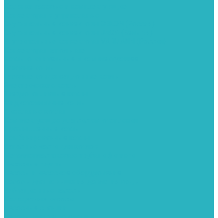
Колонки газовые и комплектующие
Конвекторы внутрипольные
Внутрипольные конвекторы GEKON (Россия)
Внутрипольные конвекторы JAGA (Бельгия)
Внутрипольные конвекторы VARMANN (Россия)
Конвекторы напольные
Котлы отопительные и комплектующее
Газовые котлы
Газовые конденсационные котлы
Электрические котлы
Твердотопливные котлы
Жидкотопливные котлы
Дизельные котлы
Комплектующее для систем отопления
Промышленные котлы
Комбинированные котлы
Запасные части для котлов
Металлопластиковые трубы и фитинги
Насосные группы
Насосы и насосное оборудование
Насосы для повышения давления воды
Вибрационные насосы
Колодезные насосы
Насосные станции
Насосы для рециркуляции