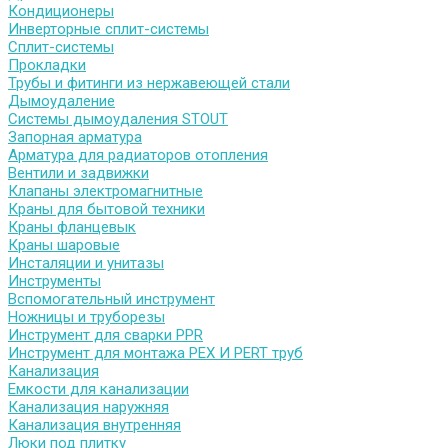
Кондиционеры
Инверторные сплит-системы
Сплит-системы
Прокладки
Трубы и фитинги из нержавеющей стали
Дымоудаление
Системы дымоудаления STOUT
Запорная арматура
Арматура для радиаторов отопления
Вентили и задвижки
Клапаны электромагнитные
Краны для бытовой техники
Краны фланцевык
Краны шаровые
Инсталяции и унитазы
Инструменты
Вспомогательный инструмент
Ножницы и труборезы
Инструмент для сварки PPR
Инструмент для монтажа PEX И PERT труб
Канализация
Емкости для канализации
Канализация наружняя
Канализация внутренняя
Люки под плитку