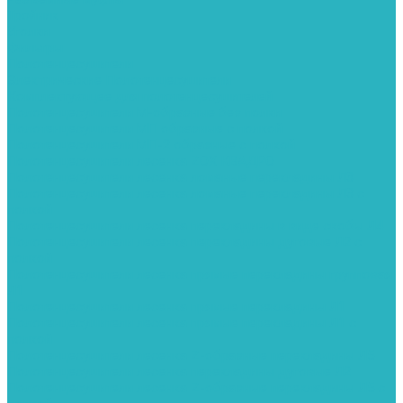
Тройник
Уголки
Фильтры
Полотенцесушители
Электрические Полотенцесушители
Комплектующее для полотенцесушителей
Полотенцесушители М-образные без полки
Полотенцесушители МП образные с полкой
Полотенцесушители МП-2 образные с полкой
Полотенцесушители лесенка ZOX КВАДРО
Полотенцесушители лесенка ломаные перекладины Л3
Полотенцесушители лесенка ломаные перекладины Л3 с
полкой
Полотенцесушители лесенка перекладины в виде скобы Л4
Полотенцесушители лесенка перекладины дуговые Л2 с
полкой
Полотенцесушители лесенка прямые перекладины групповая
Л1
Полотенцесушители лесенка прямые перекладины Л1
Полотенцесушители лесенка прямые перекладины Л1 с
полкой
Полотенцесушители лесенка Z-образные перекладины Л5
Полотенцесушители лесенка перекладины дуговые Л2
Полотенцесушители лесенка Z-образные перекладины Л5 с