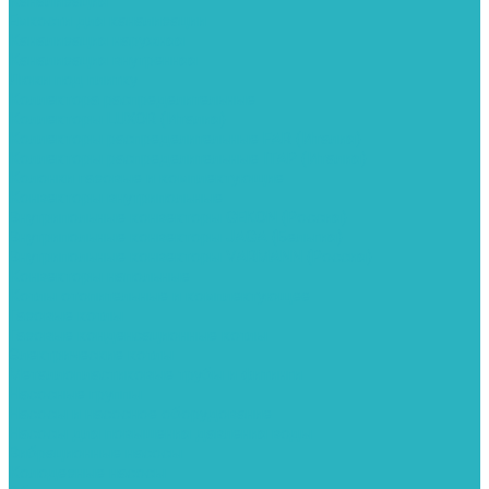
Канализация
Емкости для канализации
Канализация наружняя
Канализация внутренняя
Люки под плитку
Коллектора распределительные
Коллекторы LUXOR (Италия)
Коллекторы распределительные FAR (Италия)
Коллекторы распределительные ITAP (Италия)
Колонки газовые и комплектующие
Конвекторы внутрипольные
Внутрипольные конвекторы GEKON (Россия)
Внутрипольные конвекторы JAGA (Бельгия)
Внутрипольные конвекторы VARMANN (Россия)
Конвекторы напольные
Котлы отопительные и комплектующее
Газовые котлы
Газовые конденсационные котлы
Электрические котлы
Металлопластиковые трубы и фитинги
Насосные группы
Насосы и насосное оборудование
Насосы для повышения давления воды
Вибрационные насосы
Колодезные насосы