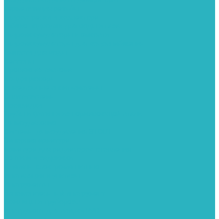
Герметизация резьбы
Гидрострелки и коллектора
Гибкие подводки для воды и газа
Гидроаккумуляторы и емкости
Гидроаккумуляторы для водоснабжения
Емкости для воды
Кессоны
Дренажная система
Кондиционеры
Инверторные сплит-системы
Сплит-системы
Прокладки
Трубы и фитинги из нержавеющей стали
Дымоудаление
Системы дымоудаления STOUT
Запорная арматура
Арматура для радиаторов отопления
Вентили и задвижки
Клапаны электромагнитные
Инсталяции и унитазы
Инструменты
Вспомогательный инструмент
Ножницы и труборезы
Инструмент для сварки PPR