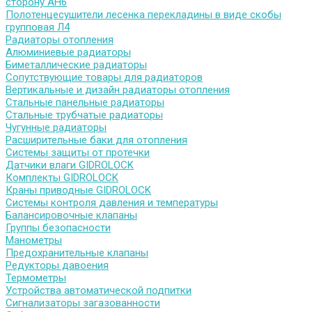
сторону АН6
Полотенцесушители лесенка перекладины в виде скобы
групповая Л4
Радиаторы отопления
Алюминиевые радиаторы
Биметаллические радиаторы
Сопутствующие товары для радиаторов
Вертикальные и дизайн радиаторы отопления
Стальные панельные радиаторы
Стальные трубчатые радиаторы
Чугунные радиаторы
Расширительные баки для отопления
Системы защиты от протечки
Датчики влаги GIDROLOCK
Комплекты GIDROLOCK
Краны приводные GIDROLOCK
Системы контроля давления и температуры
Балансировочные клапаны
Группы безопасности
Манометры
Предохранительные клапаны
Редукторы давоения
Термометры
Устройства автоматической подпитки
Сигнализаторы загазованности