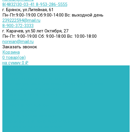
8(4832)30-03-41
8-953-286-5555
г. Брянск, ул.Литейная, 61
Пн-Пт:9:00-19:00
Сб:9:00-14:00
Вс: выходной день
239222594@mail.ru
8-900-372-3333
г. Карачев, ул.50 лет Октября, 27
Пн-Пт: 9:00-19:00
Сб: 9:00-18:00
Вс: 10:00-18:00
noreian@mail.ru
Заказать звонок
Корзина
0 товар(ов)
на сумму 0 ₽
Каталог товаров
Автомойки
Бойлеры косвенного нагрева
Комплектующее к бойлерам косвенного нагрева
Вентиляторы и воздуховоды
Водяные тепловентиляторы
Воздуховоды
Вытяжные вентиляторы
Водонагреватели
Газовые водонагреватели
Накопительные водонагреватели
Проточные водонагреватели
Воздухоотводчики и деаэраторы