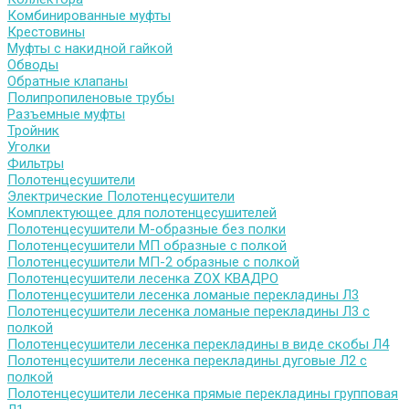
Комбинированные муфты
Крестовины
Муфты с накидной гайкой
Обводы
Обратные клапаны
Полипропиленовые трубы
Разъемные муфты
Тройник
Уголки
Фильтры
Полотенцесушители
Электрические Полотенцесушители
Комплектующее для полотенцесушителей
Полотенцесушители М-образные без полки
Полотенцесушители МП образные с полкой
Полотенцесушители МП-2 образные с полкой
Полотенцесушители лесенка ZOX КВАДРО
Полотенцесушители лесенка ломаные перекладины Л3
Полотенцесушители лесенка ломаные перекладины Л3 с
полкой
Полотенцесушители лесенка перекладины в виде скобы Л4
Полотенцесушители лесенка перекладины дуговые Л2 с
полкой
Полотенцесушители лесенка прямые перекладины групповая