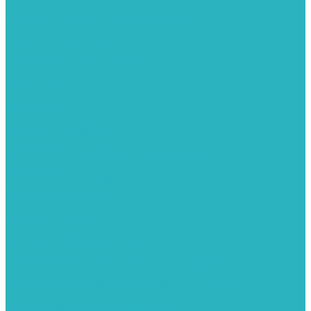
Запорная арматура
Арматура для радиаторов отопления
Вентили и задвижки
Клапаны электромагнитные
Краны для бытовой техники
Краны фланцевык
Краны шаровые
Инсталяции и унитазы
Инструменты
Вспомогательный инструмент
Ножницы и труборезы
Инструмент для сварки PPR
Инструмент для монтажа PEX И PERT труб
Канализация
Емкости для канализации
Канализация наружняя
Канализация внутренняя
Люки под плитку
Коллектора распределительные
Коллекторы LUXOR (Италия)
Коллекторы распределительные FAR (Италия)
Коллекторы распределительные ITAP (Италия)
Коллекторы распределительные STOUT (Италия)
Коллекторы распределительные TIM (КНР)
Комплектующее для коллекторов