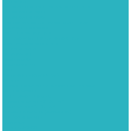
Теплые полы
Изоляционные покрытия для теплого пола
Коллекторные группы
Коллекторные шкафы
Комплектующее для систем теплого пола
Смесительные клапаны
Трубы для теплого пола
Узлы смесительные для теплого пола
Электрические теплые полы
Тепловые насосы
Теплоноситель
Термоголовки
Терморегуляторы
Трапы
Утеплители / изоляция труб
Фитинги
Аксиальные фитинги с надвижными гильзами
Медные фитинги
Муфты ремонтные GEBO
Обжимные фитинги STOUT APE
Пресс-фитинги STOUT APE
Разъемные фитинги (американки)
Резьбовые фитинги
Удлинители
Фитинги UPONOR