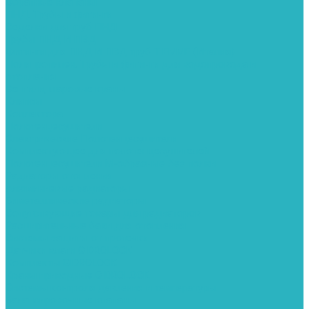
Обратные клапаны
ПНД. Трубы и фитинги
Седелки для труб ПНД
Трубы ПНД И ПВД
Фитинги для ПНД И ПВД труб TIEMME (Италия)
Полипропилен. Трубы и фитинги для водопровода и
отопления
Вентили, шаровые краны
Клипсы
Коллектора
Полотенцесушители
Электрические Полотенцесушители
Комплектующее для полотенцесушителей
Полотенцесушители М-образные без полки
Радиаторы отопления
Алюминиевые радиаторы
Биметаллические радиаторы
Сопутствующие товары для радиаторов
Расширительные баки для отопления
Системы защиты от протечки
Датчики влаги GIDROLOCK
Комплекты GIDROLOCK
Краны приводные GIDROLOCK
Системы контроля давления и температуры
Балансировочные клапаны