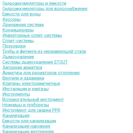
Гидроаккумуляторы и емкости
Гидроаккумуляторы для водоснабжения
Емкости для воды
Кессоны
Дренажная система
Кондиционеры
Инверторные сплит-системы
Сплит-системы
Прокладки
Трубы и фитинги из нержавеющей стали
Дымоудаление
Системы дымоудаления STOUT
Запорная арматура
Арматура для радиаторов отопления
Вентили и задвижки
Клапаны электромагнитные
Инсталяции и унитазы
Инструменты
Вспомогательный инструмент
Ножницы и труборезы
Инструмент для сварки PPR
Канализация
Емкости для канализации
Канализация наружняя
Канализация внутренняя