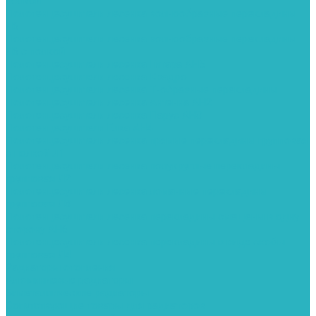
полкой
Полотенцесушители лесенка волнообразные перекладины
Л6
Полотенцесушители лесенка волнообразные перекладины
Л6 с полкой
Полотенцесушители лесенка Гитара АН5
Полотенцесушители лесенка Квадро
Полотенцесушители лесенка Т-образные перекладины
Полотенцесушители лесенка Антенна АН2
Полотенцесушители лесенка Парус АН3
Полотенцесушители Елка АН4
Полотенцесушители лесенка прямые перекладины групповая
с полкой Л1
Полотенцесушители лесенка полукруглые перекладины
групповая Л2
Полотенцесушители лесенка ломанные перекладины
групповая Л3
Полотенцесушители лесенка перекладины смещены в одну
сторону АН6
Полотенцесушители лесенка перекладины в виде скобы
групповая Л4
Радиаторы отопления
Алюминиевые радиаторы
Биметаллические радиаторы
Сопутствующие товары для радиаторов