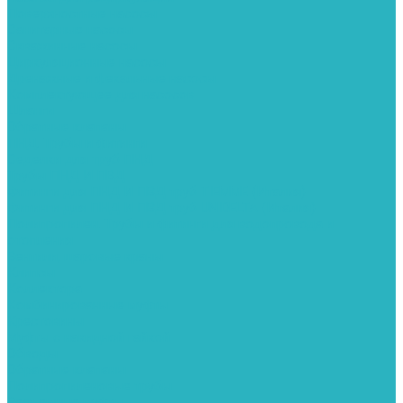
Поверхностные насосы
Санитарные насосы
Скважинные насосы
Циркуляционные насосы
Дренажные и фекальные насосы
Комплектующее для насосов
Шланги
Обратные клапаны
ПНД. Трубы и фитинги
Седелки для труб ПНД
Трубы ПНД И ПВД
Фитинги для ПНД И ПВД труб TIEMME (Италия)
Фитинги для ПНД И ПВД труб UNIDELTA (Италия)
Полипропилен. Трубы и фитинги для водопровода и
отопления
Вентили, шаровые краны
Клипсы
Коллектора
Комбинированные муфты
Крестовины
Муфты с накидной гайкой
Обводы
Обратные клапаны
Полипропиленовые трубы
Разъемные муфты