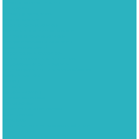
Водяные тепловентиляторы
Воздуховоды
Вытяжные вентиляторы
Водонагреватели
Газовые водонагреватели
Накопительные водонагреватели
Проточные водонагреватели
Воздухоотводчики и деаэраторы
Герметизация резьбы
Гидрострелки и коллектора
Гибкие подводки для воды и газа
Гидроаккумуляторы и емкости
Гидроаккумуляторы для водоснабжения
Емкости для воды
Кессоны
Погреба
Погреба - кессоны
Дренажная система
Кондиционеры
Инверторные сплит-системы
Сплит-системы
Прокладки
Трубы и фитинги из нержавеющей стали
Дымоудаление
Системы дымоудаления STOUT