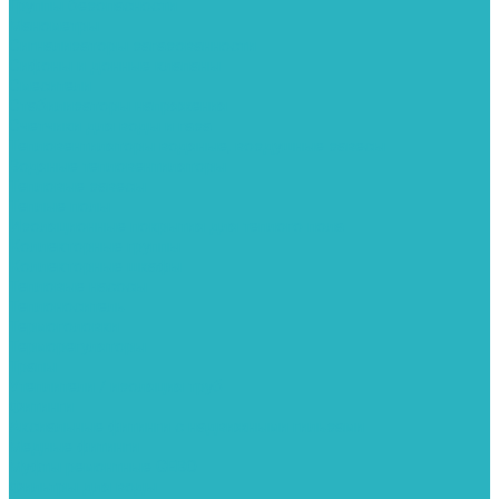
Группы безопасности
Манометры
Сигнализаторы загазованности
Сифоны и донные клапаны
Смесители
Стабилизаторы напряжения
Счетчики для воды и газа
Тепловентиляторы водяные, воздушные завесы
Водяные тепловентиляторы
Тепловые завесы
Теплые полы
Изоляционные покрытия для теплого пола
Коллекторные группы
Коллекторные шкафы
Тепловые насосы
Теплоноситель
Термоголовки
Терморегуляторы
Трапы
Утеплители / изоляция труб
Фитинги
Аксиальные фитинги с надвижными гильзами
Медные фитинги
Муфты ремонтные GEBO
Фильтры для воды