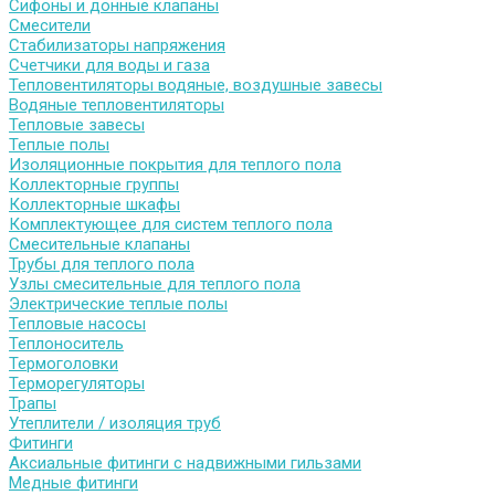
Сифоны и донные клапаны
Смесители
Стабилизаторы напряжения
Счетчики для воды и газа
Тепловентиляторы водяные, воздушные завесы
Водяные тепловентиляторы
Тепловые завесы
Теплые полы
Изоляционные покрытия для теплого пола
Коллекторные группы
Коллекторные шкафы
Комплектующее для систем теплого пола
Смесительные клапаны
Трубы для теплого пола
Узлы смесительные для теплого пола
Электрические теплые полы
Тепловые насосы
Теплоноситель
Термоголовки
Терморегуляторы
Трапы
Утеплители / изоляция труб
Фитинги
Аксиальные фитинги с надвижными гильзами
Медные фитинги