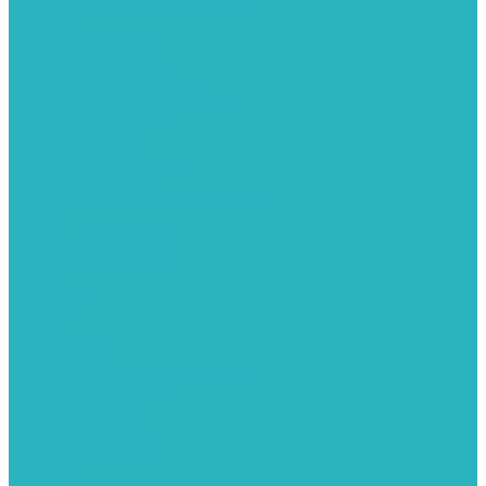
Фитинги из нержавеющей стали
Чернина
Фильтры для воды
Картриджи для колб
Магистральные фильтры
Магнитные активаторы воды
Промывные фильтры
Умягчители воды
Фильтры грубой очистки
Фильтры под мойку
Химия для септиков и бассейнов
Хомуты
ХОМУТЫ КРЕПЕЖНЫЕ
ХОМУТЫ РЕМОНТНЫЕ
Разное
Компания
Отзывы
Вопрос-ответ
Карта сайта
Политика конфиденциальности
Публичная оферта
Полезные статьи
Спецпредложения
Оплата и доставка
Бренды