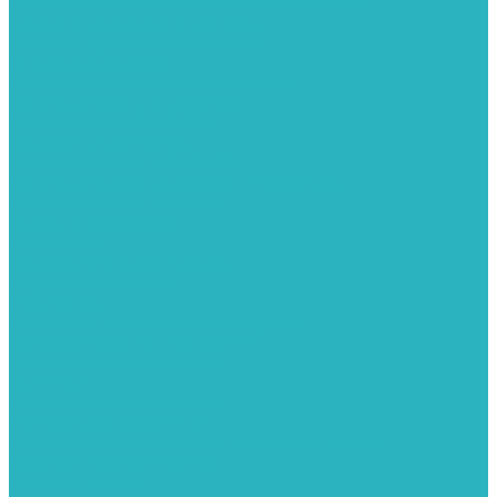
Вертикальные и дизайн радиаторы отопления
Стальные панельные радиаторы
Стальные трубчатые радиаторы
Чугунные радиаторы
Расширительные баки для отопления
Системы защиты от протечки
Датчики влаги GIDROLOCK
Комплекты GIDROLOCK
Краны приводные GIDROLOCK
Системы контроля давления и температуры
Балансировочные клапаны
Группы безопасности
Манометры
Предохранительные клапаны
Редукторы давоения
Термометры
Устройства автоматической подпитки
Сигнализаторы загазованности
Сифоны и донные клапаны
Смесители
Стабилизаторы напряжения
Счетчики для воды и газа
Тепловентиляторы водяные, воздушные завесы
Водяные тепловентиляторы
Тепловые завесы