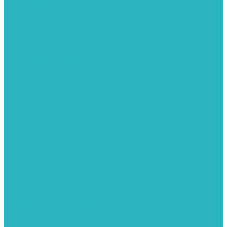
Картриджи для колб
Магистральные фильтры
Магнитные активаторы воды
Химия для септиков и бассейнов
Хомуты
ХОМУТЫ КРЕПЕЖНЫЕ
ХОМУТЫ РЕМОНТНЫЕ
Разное
Компания
Отзывы
Вопрос-ответ
Карта сайта
Политика конфиденциальности
Публичная оферта
Полезные статьи
Спецпредложения
Оплата и доставка
Бренды
Контакты
...
Каталог товаров
Автомойки
Бойлеры косвенного нагрева
Комплектующее к бойлерам косвенного нагрева
Вентиляторы и воздуховоды