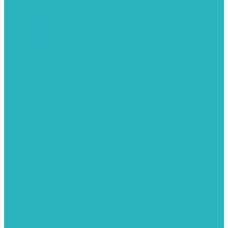
Герметизация резьбы
Гидрострелки и коллектора
Гибкие подводки для воды и газа
Гидроаккумуляторы и емкости
Гидроаккумуляторы для водоснабжения
Емкости для воды
Кессоны
Дренажная система
Кондиционеры
Инверторные сплит-системы
Сплит-системы
Прокладки
Трубы и фитинги из нержавеющей стали
Дымоудаление
Системы дымоудаления STOUT
Запорная арматура
Арматура для радиаторов отопления
Вентили и задвижки
Клапаны электромагнитные
Инсталяции и унитазы
Инструменты
Вспомогательный инструмент
Ножницы и труборезы
Инструмент для сварки PPR