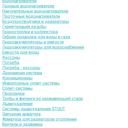
Водонагреватели
Газовые водонагреватели
Накопительные водонагреватели
Проточные водонагреватели
Воздухоотводчики и деаэраторы
Герметизация резьбы
Гидрострелки и коллектора
Гибкие подводки для воды и газа
Гидроаккумуляторы и емкости
Гидроаккумуляторы для водоснабжения
Емкости для воды
Кессоны
Погреба
Погреба - кессоны
Дренажная система
Кондиционеры
Инверторные сплит-системы
Сплит-системы
Прокладки
Трубы и фитинги из нержавеющей стали
Дымоудаление
Системы дымоудаления STOUT
Запорная арматура
Арматура для радиаторов отопления
Вентили и задвижки