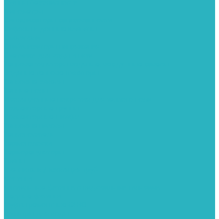
Группы безопасности
Манометры
Сигнализаторы загазованности
Сифоны и донные клапаны
Смесители
Стабилизаторы напряжения
Счетчики для воды и газа
Тепловентиляторы водяные, воздушные завесы
Водяные тепловентиляторы
Тепловые завесы
Теплые полы
Изоляционные покрытия для теплого пола
Коллекторные группы
Коллекторные шкафы
Тепловые насосы
Теплоноситель
Термоголовки
Терморегуляторы
Трапы
Утеплители / изоляция труб
Фитинги
Аксиальные фитинги с надвижными гильзами
Медные фитинги
Муфты ремонтные GEBO
Фильтры для воды