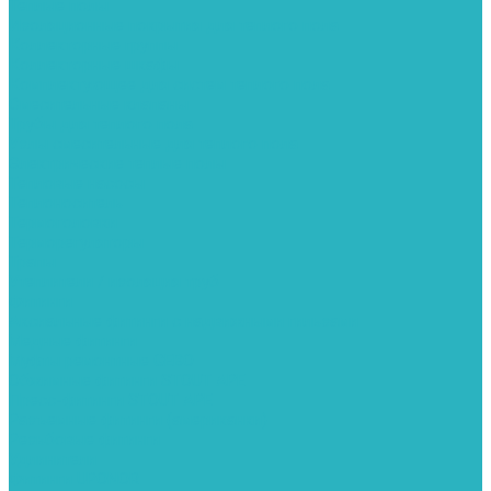
Теплые полы
Изоляционные покрытия для теплого пола
Коллекторные группы
Коллекторные шкафы
Комплектующее для систем теплого пола
Смесительные клапаны
Трубы для теплого пола
Узлы смесительные для теплого пола
Электрические теплые полы
Тепловые насосы
Теплоноситель
Термоголовки
Терморегуляторы
Трапы
Утеплители / изоляция труб
Фитинги
Аксиальные фитинги с надвижными гильзами
Медные фитинги
Муфты ремонтные GEBO
Обжимные фитинги STOUT APE
Пресс-фитинги STOUT APE
Разъемные фитинги (американки)
Резьбовые фитинги
Удлинители
Фитинги UPONOR