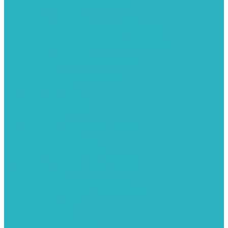
Колонки газовые и комплектующие
Конвекторы внутрипольные
Внутрипольные конвекторы GEKON (Россия)
Внутрипольные конвекторы JAGA (Бельгия)
Внутрипольные конвекторы VARMANN (Россия)
Конвекторы напольные
Котлы отопительные и комплектующее
Газовые котлы
Газовые конденсационные котлы
Электрические котлы
Твердотопливные котлы
Жидкотопливные котлы
Дизельные котлы
Комплектующее для систем отопления
Промышленные котлы
Комбинированные котлы
Запасные части для котлов
Металлопластиковые трубы и фитинги
Насосные группы
Насосы и насосное оборудование
Насосы для повышения давления воды
Вибрационные насосы
Колодезные насосы
Насосные станции
Насосы для рециркуляции