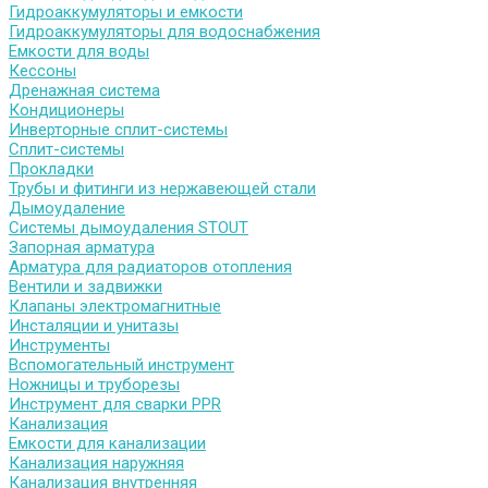
Гидроаккумуляторы и емкости
Гидроаккумуляторы для водоснабжения
Емкости для воды
Кессоны
Дренажная система
Кондиционеры
Инверторные сплит-системы
Сплит-системы
Прокладки
Трубы и фитинги из нержавеющей стали
Дымоудаление
Системы дымоудаления STOUT
Запорная арматура
Арматура для радиаторов отопления
Вентили и задвижки
Клапаны электромагнитные
Инсталяции и унитазы
Инструменты
Вспомогательный инструмент
Ножницы и труборезы
Инструмент для сварки PPR
Канализация
Емкости для канализации
Канализация наружняя
Канализация внутренняя