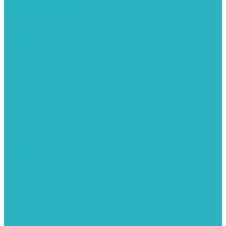
Картриджи для колб
Магистральные фильтры
Магнитные активаторы воды
Химия для септиков и бассейнов
Хомуты
ХОМУТЫ КРЕПЕЖНЫЕ
ХОМУТЫ РЕМОНТНЫЕ
Разное
Компания
Отзывы
Вопрос-ответ
Карта сайта
Политика конфиденциальности
Публичная оферта
Полезные статьи
Спецпредложения
Оплата и доставка
Бренды
Контакты
...
Каталог товаров
Автомойки
Бойлеры косвенного нагрева
Комплектующее к бойлерам косвенного нагрева
Вентиляторы и воздуховоды