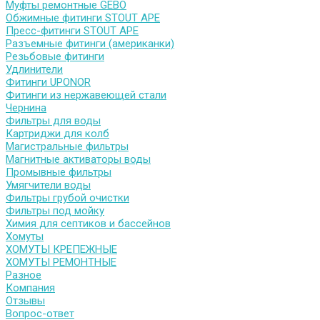
Муфты ремонтные GEBO
Обжимные фитинги STOUT APE
Пресс-фитинги STOUT APE
Разъемные фитинги (американки)
Резьбовые фитинги
Удлинители
Фитинги UPONOR
Фитинги из нержавеющей стали
Чернина
Фильтры для воды
Картриджи для колб
Магистральные фильтры
Магнитные активаторы воды
Промывные фильтры
Умягчители воды
Фильтры грубой очистки
Фильтры под мойку
Химия для септиков и бассейнов
Хомуты
ХОМУТЫ КРЕПЕЖНЫЕ
ХОМУТЫ РЕМОНТНЫЕ
Разное
Компания
Отзывы
Вопрос-ответ