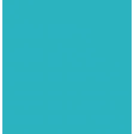
Тройник
Уголки
Фильтры
Полотенцесушители
Электрические Полотенцесушители
Комплектующее для полотенцесушителей
Полотенцесушители М-образные без полки
Полотенцесушители МП образные с полкой
Полотенцесушители МП-2 образные с полкой
Полотенцесушители лесенка ZOX КВАДРО
Полотенцесушители лесенка ломаные перекладины Л3
Полотенцесушители лесенка ломаные перекладины Л3 с
полкой
Полотенцесушители лесенка перекладины в виде скобы Л4
Полотенцесушители лесенка перекладины дуговые Л2 с
полкой
Полотенцесушители лесенка прямые перекладины групповая
Л1
Полотенцесушители лесенка прямые перекладины Л1
Полотенцесушители лесенка прямые перекладины Л1 с
полкой
Полотенцесушители лесенка Z-образные перекладины Л5
Полотенцесушители лесенка перекладины дуговые Л2
Полотенцесушители лесенка Z-образные перекладины Л5 с