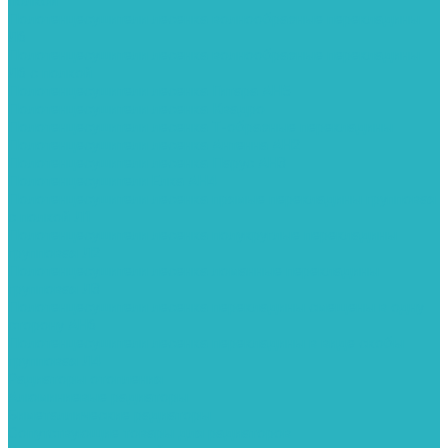
полкой
Полотенцесушители лесенка волнообразные перекладины
Л6
Полотенцесушители лесенка волнообразные перекладины
Л6 с полкой
Полотенцесушители лесенка Гитара АН5
Полотенцесушители лесенка Квадро
Полотенцесушители лесенка Т-образные перекладины
Полотенцесушители лесенка Антенна АН2
Полотенцесушители лесенка Парус АН3
Полотенцесушители Елка АН4
Полотенцесушители лесенка прямые перекладины групповая
с полкой Л1
Полотенцесушители лесенка полукруглые перекладины
групповая Л2
Полотенцесушители лесенка ломанные перекладины
групповая Л3
Полотенцесушители лесенка перекладины смещены в одну
сторону АН6
Полотенцесушители лесенка перекладины в виде скобы
групповая Л4
Радиаторы отопления
Алюминиевые радиаторы
Биметаллические радиаторы
Сопутствующие товары для радиаторов