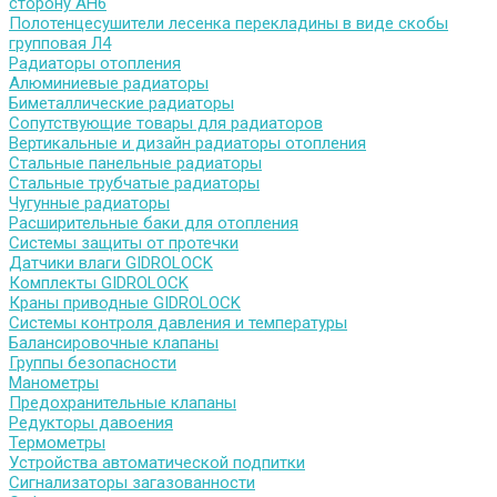
сторону АН6
Полотенцесушители лесенка перекладины в виде скобы
групповая Л4
Радиаторы отопления
Алюминиевые радиаторы
Биметаллические радиаторы
Сопутствующие товары для радиаторов
Вертикальные и дизайн радиаторы отопления
Стальные панельные радиаторы
Стальные трубчатые радиаторы
Чугунные радиаторы
Расширительные баки для отопления
Системы защиты от протечки
Датчики влаги GIDROLOCK
Комплекты GIDROLOCK
Краны приводные GIDROLOCK
Системы контроля давления и температуры
Балансировочные клапаны
Группы безопасности
Манометры
Предохранительные клапаны
Редукторы давоения
Термометры
Устройства автоматической подпитки
Сигнализаторы загазованности