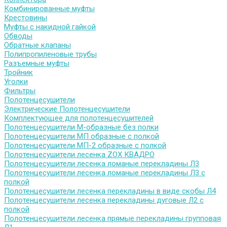
Комбинированные муфты
Крестовины
Муфты с накидной гайкой
Обводы
Обратные клапаны
Полипропиленовые трубы
Разъемные муфты
Тройник
Уголки
Фильтры
Полотенцесушители
Электрические Полотенцесушители
Комплектующее для полотенцесушителей
Полотенцесушители М-образные без полки
Полотенцесушители МП образные с полкой
Полотенцесушители МП-2 образные с полкой
Полотенцесушители лесенка ZOX КВАДРО
Полотенцесушители лесенка ломаные перекладины Л3
Полотенцесушители лесенка ломаные перекладины Л3 с
полкой
Полотенцесушители лесенка перекладины в виде скобы Л4
Полотенцесушители лесенка перекладины дуговые Л2 с
полкой
Полотенцесушители лесенка прямые перекладины групповая