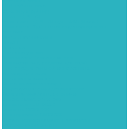
Обратные клапаны
ПНД. Трубы и фитинги
Седелки для труб ПНД
Трубы ПНД И ПВД
Фитинги для ПНД И ПВД труб TIEMME (Италия)
Полипропилен. Трубы и фитинги для водопровода и
отопления
Вентили, шаровые краны
Клипсы
Коллектора
Полотенцесушители
Электрические Полотенцесушители
Комплектующее для полотенцесушителей
Полотенцесушители М-образные без полки
Радиаторы отопления
Алюминиевые радиаторы
Биметаллические радиаторы
Сопутствующие товары для радиаторов
Расширительные баки для отопления
Системы защиты от протечки
Датчики влаги GIDROLOCK
Комплекты GIDROLOCK
Краны приводные GIDROLOCK
Системы контроля давления и температуры
Балансировочные клапаны