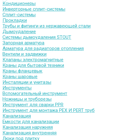
Кондиционеры
Инверторные сплит-системы
Сплит-системы
Прокладки
Трубы и фитинги из нержавеющей стали
Дымоудаление
Системы дымоудаления STOUT
Запорная арматура
Арматура для радиаторов отопления
Вентили и задвижки
Клапаны электромагнитные
Краны для бытовой техники
Краны фланцевык
Краны шаровые
Инсталяции и унитазы
Инструменты
Вспомогательный инструмент
Ножницы и труборезы
Инструмент для сварки PPR
Инструмент для монтажа PEX И PERT труб
Канализация
Емкости для канализации
Канализация наружняя
Канализация внутренняя
Люки под плитку