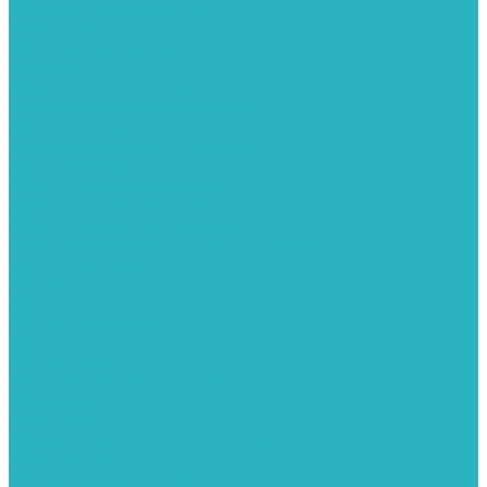
Водяные тепловентиляторы
Воздуховоды
Вытяжные вентиляторы
Водонагреватели
Газовые водонагреватели
Накопительные водонагреватели
Проточные водонагреватели
Воздухоотводчики и деаэраторы
Герметизация резьбы
Гидрострелки и коллектора
Гибкие подводки для воды и газа
Гидроаккумуляторы и емкости
Гидроаккумуляторы для водоснабжения
Емкости для воды
Кессоны
Погреба
Погреба - кессоны
Дренажная система
Кондиционеры
Инверторные сплит-системы
Сплит-системы
Прокладки
Трубы и фитинги из нержавеющей стали
Дымоудаление
Системы дымоудаления STOUT