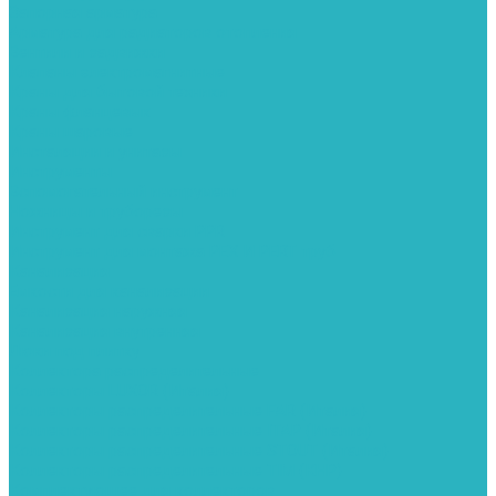
Запорная арматура
Арматура для радиаторов отопления
Вентили и задвижки
Клапаны электромагнитные
Краны для бытовой техники
Краны фланцевык
Краны шаровые
Инсталяции и унитазы
Инструменты
Вспомогательный инструмент
Ножницы и труборезы
Инструмент для сварки PPR
Инструмент для монтажа PEX И PERT труб
Канализация
Емкости для канализации
Канализация наружняя
Канализация внутренняя
Люки под плитку
Коллектора распределительные
Коллекторы LUXOR (Италия)
Коллекторы распределительные FAR (Италия)
Коллекторы распределительные ITAP (Италия)
Коллекторы распределительные STOUT (Италия)
Коллекторы распределительные TIM (КНР)
Комплектующее для коллекторов