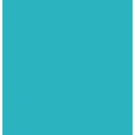
Поверхностные насосы
Санитарные насосы
Скважинные насосы
Циркуляционные насосы
Дренажные и фекальные насосы
Комплектующее для насосов
Шланги
Обратные клапаны
ПНД. Трубы и фитинги
Седелки для труб ПНД
Трубы ПНД И ПВД
Фитинги для ПНД И ПВД труб TIEMME (Италия)
Фитинги для ПНД И ПВД труб UNIDELTA (Италия)
Полипропилен. Трубы и фитинги для водопровода и
отопления
Вентили, шаровые краны
Клипсы
Коллектора
Комбинированные муфты
Крестовины
Муфты с накидной гайкой
Обводы
Обратные клапаны
Полипропиленовые трубы
Разъемные муфты