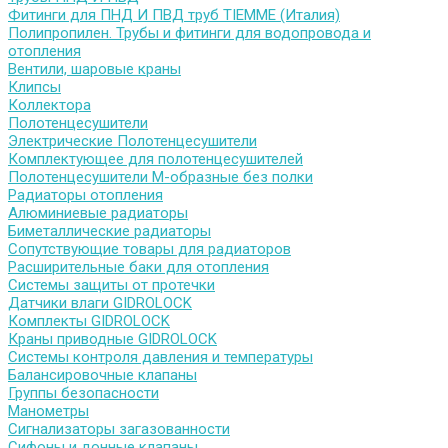
Фитинги для ПНД И ПВД труб TIEMME (Италия)
Полипропилен. Трубы и фитинги для водопровода и
отопления
Вентили, шаровые краны
Клипсы
Коллектора
Полотенцесушители
Электрические Полотенцесушители
Комплектующее для полотенцесушителей
Полотенцесушители М-образные без полки
Радиаторы отопления
Алюминиевые радиаторы
Биметаллические радиаторы
Сопутствующие товары для радиаторов
Расширительные баки для отопления
Системы защиты от протечки
Датчики влаги GIDROLOCK
Комплекты GIDROLOCK
Краны приводные GIDROLOCK
Системы контроля давления и температуры
Балансировочные клапаны
Группы безопасности
Манометры
Сигнализаторы загазованности
Сифоны и донные клапаны