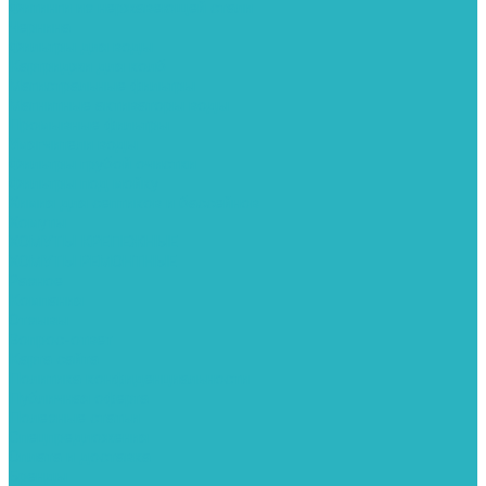
Фитинги из нержавеющей стали
Чернина
Фильтры для воды
Картриджи для колб
Магистральные фильтры
Магнитные активаторы воды
Промывные фильтры
Умягчители воды
Фильтры грубой очистки
Фильтры под мойку
Химия для септиков и бассейнов
Хомуты
ХОМУТЫ КРЕПЕЖНЫЕ
ХОМУТЫ РЕМОНТНЫЕ
Разное
Компания
Отзывы
Вопрос-ответ
Карта сайта
Политика конфиденциальности
Публичная оферта
Полезные статьи
Спецпредложения
Оплата и доставка
Бренды