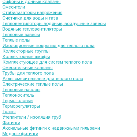
Сифоны и донные клапаны
Смесители
Стабилизаторы напряжения
Счетчики для воды и газа
Тепловентиляторы водяные, воздушные завесы
Водяные тепловентиляторы
Тепловые завесы
Теплые полы
Изоляционные покрытия для теплого пола
Коллекторные группы
Коллекторные шкафы
Комплектующее для систем теплого пола
Смесительные клапаны
Трубы для теплого пола
Узлы смесительные для теплого пола
Электрические теплые полы
Тепловые насосы
Теплоноситель
Термоголовки
Терморегуляторы
Трапы
Утеплители / изоляция труб
Фитинги
Аксиальные фитинги с надвижными гильзами
Медные фитинги