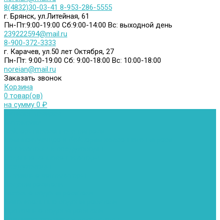
8(4832)30-03-41
8-953-286-5555
г. Брянск, ул.Литейная, 61
Пн-Пт:9:00-19:00
Сб:9:00-14:00
Вс: выходной день
239222594@mail.ru
8-900-372-3333
г. Карачев, ул.50 лет Октября, 27
Пн-Пт: 9:00-19:00
Сб: 9:00-18:00
Вс: 10:00-18:00
noreian@mail.ru
Заказать звонок
Корзина
0 товар(ов)
на сумму 0 ₽
Каталог товаров
Автомойки
Бойлеры косвенного нагрева
Комплектующее к бойлерам косвенного нагрева
Вентиляторы и воздуховоды
Водяные тепловентиляторы
Воздуховоды
Вытяжные вентиляторы
Водонагреватели
Газовые водонагреватели
Накопительные водонагреватели
Проточные водонагреватели
Воздухоотводчики и деаэраторы