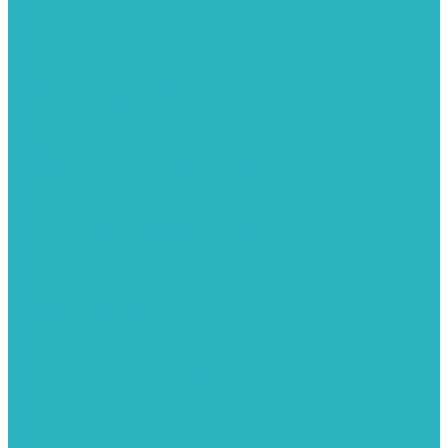
Канализация
Емкости для канализации
Канализация наружняя
Канализация внутренняя
Люки под плитку
Коллектора распределительные
Коллекторы LUXOR (Италия)
Коллекторы распределительные FAR (Италия)
Коллекторы распределительные ITAP (Италия)
Колонки газовые и комплектующие
Конвекторы внутрипольные
Внутрипольные конвекторы GEKON (Россия)
Внутрипольные конвекторы JAGA (Бельгия)
Внутрипольные конвекторы VARMANN (Россия)
Конвекторы напольные
Котлы отопительные и комплектующее
Газовые котлы
Газовые конденсационные котлы
Электрические котлы
Металлопластиковые трубы и фитинги
Насосные группы
Насосы и насосное оборудование
Насосы для повышения давления воды
Вибрационные насосы
Колодезные насосы