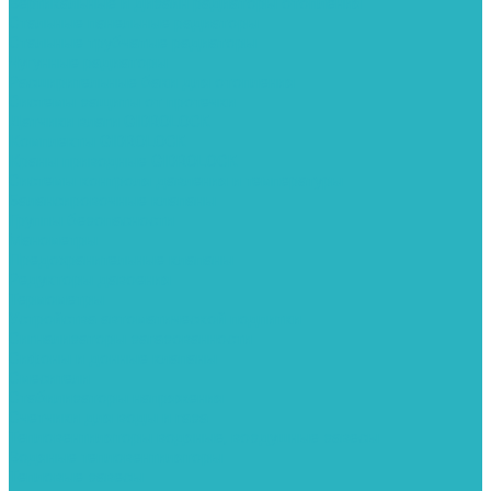
Вертикальные и дизайн радиаторы отопления
Стальные панельные радиаторы
Стальные трубчатые радиаторы
Чугунные радиаторы
Расширительные баки для отопления
Системы защиты от протечки
Датчики влаги GIDROLOCK
Комплекты GIDROLOCK
Краны приводные GIDROLOCK
Системы контроля давления и температуры
Балансировочные клапаны
Группы безопасности
Манометры
Предохранительные клапаны
Редукторы давоения
Термометры
Устройства автоматической подпитки
Сигнализаторы загазованности
Сифоны и донные клапаны
Смесители
Стабилизаторы напряжения
Счетчики для воды и газа
Тепловентиляторы водяные, воздушные завесы
Водяные тепловентиляторы
Тепловые завесы