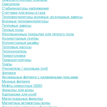
Смесители
Стабилизаторы напряжения
Счетчики для воды и газа
Тепловентиляторы водяные, воздушные завесы
Водяные тепловентиляторы
Тепловые завесы
Теплые полы
Изоляционные покрытия для теплого пола
Коллекторные группы
Коллекторные шкафы
Тепловые насосы
Теплоноситель
Термоголовки
Терморегуляторы
Трапы
Утеплители / изоляция труб
Фитинги
Аксиальные фитинги с надвижными гильзами
Медные фитинги
Муфты ремонтные GEBO
Фильтры для воды
Картриджи для колб
Магистральные фильтры
Магнитные активаторы воды