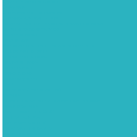
Сифоны и донные клапаны
Смесители
Стабилизаторы напряжения
Счетчики для воды и газа
Тепловентиляторы водяные, воздушные завесы
Водяные тепловентиляторы
Тепловые завесы
Теплые полы
Изоляционные покрытия для теплого пола
Коллекторные группы
Коллекторные шкафы
Тепловые насосы
Теплоноситель
Термоголовки
Терморегуляторы
Трапы
Утеплители / изоляция труб
Фитинги
Аксиальные фитинги с надвижными гильзами
Медные фитинги
Муфты ремонтные GEBO
Фильтры для воды
Картриджи для колб
Магистральные фильтры
Магнитные активаторы воды