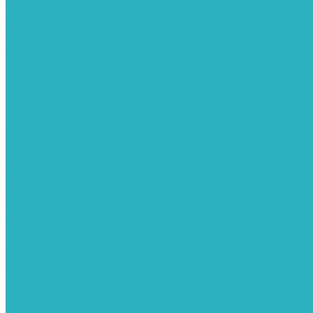
Седелки для труб ПНД
Трубы ПНД И ПВД
Фитинги для ПНД И ПВД труб TIEMME (Италия)
Полипропилен. Трубы и фитинги для водопровода и отопления
Вентили, шаровые краны
Клипсы
Коллектора
Полотенцесушители
Электрические Полотенцесушители
Комплектующее для полотенцесушителей
Полотенцесушители М-образные без полки
Радиаторы отопления
Алюминиевые радиаторы
Биметаллические радиаторы
Сопутствующие товары для радиаторов
Расширительные баки для отопления
Системы защиты от протечки
Датчики влаги GIDROLOCK
Комплекты GIDROLOCK
Краны приводные GIDROLOCK
Системы контроля давления и температуры
Балансировочные клапаны
Группы безопасности
Манометры
Сигнализаторы загазованности