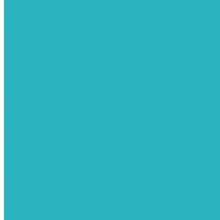
Канализация наружняя
Канализация внутренняя
Люки под плитку
Коллектора распределительные
Коллекторы LUXOR (Италия)
Коллекторы распределительные FAR (Италия)
Коллекторы распределительные ITAP (Италия)
Колонки газовые и комплектующие
Конвекторы внутрипольные
Внутрипольные конвекторы GEKON (Россия)
Внутрипольные конвекторы JAGA (Бельгия)
Внутрипольные конвекторы VARMANN (Россия)
Конвекторы напольные
Котлы отопительные и комплектующее
Газовые котлы
Газовые конденсационные котлы
Электрические котлы
Металлопластиковые трубы и фитинги
Насосные группы
Насосы и насосное оборудование
Насосы для повышения давления воды
Вибрационные насосы
Колодезные насосы
Обратные клапаны
ПНД. Трубы и фитинги