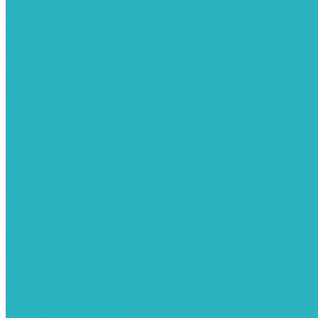
Химия для септиков и бассейнов
Хомуты
ХОМУТЫ КРЕПЕЖНЫЕ
ХОМУТЫ РЕМОНТНЫЕ
Разное
Компания
Отзывы
Вопрос-ответ
Карта сайта
Политика конфиденциальности
Публичная оферта
Полезные статьи
Спецпредложения
Оплата и доставка
Бренды
Контакты
...
Каталог товаров
Автомойки
Бойлеры косвенного нагрева
Комплектующее к бойлерам косвенного нагрева
Вентиляторы и воздуховоды
Водяные тепловентиляторы
Воздуховоды
Вытяжные вентиляторы