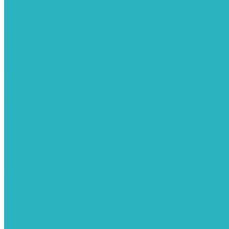
Водонагреватели
Газовые водонагреватели
Накопительные водонагреватели
Проточные водонагреватели
Воздухоотводчики и деаэраторы
Герметизация резьбы
Гидрострелки и коллектора
Гибкие подводки для воды и газа
Гидроаккумуляторы и емкости
Гидроаккумуляторы для водоснабжения
Емкости для воды
Кессоны
Погреба
Погреба - кессоны
Дренажная система
Кондиционеры
Инверторные сплит-системы
Сплит-системы
Прокладки
Трубы и фитинги из нержавеющей стали
Дымоудаление
Системы дымоудаления STOUT
Запорная арматура
Арматура для радиаторов отопления
Вентили и задвижки