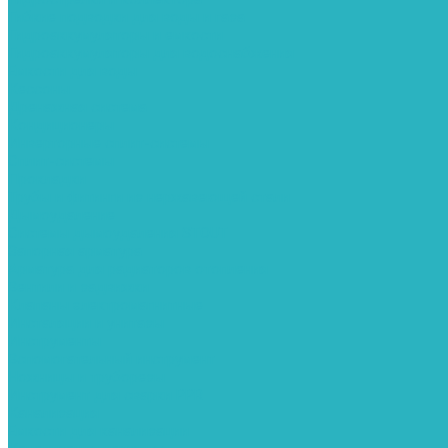
Гибкие подводки для воды и газа
Гидроаккумуляторы и емкости
Гидроаккумуляторы для водоснабжения
Емкости для воды
Кессоны
Дренажная система
Кондиционеры
Инверторные сплит-системы
Сплит-системы
Прокладки
Трубы и фитинги из нержавеющей стали
Дымоудаление
Системы дымоудаления STOUT
Запорная арматура
Арматура для радиаторов отопления
Вентили и задвижки
Клапаны электромагнитные
Инсталяции и унитазы
Инструменты
Вспомогательный инструмент
Ножницы и труборезы
Инструмент для сварки PPR
Канализация
Емкости для канализации