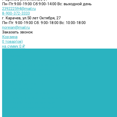
Пн-Пт:9:00-19:00
Сб:9:00-14:00
Вс: выходной день
239222594@mail.ru
8-900-372-3333
г. Карачев, ул.50 лет Октября, 27
Пн-Пт: 9:00-19:00
Сб: 9:00-18:00
Вс: 10:00-18:00
noreian@mail.ru
Заказать звонок
Корзина
0 товар(ов)
на сумму 0 ₽
Каталог товаров
Автомойки
Бойлеры косвенного нагрева
Комплектующее к бойлерам косвенного нагрева
Вентиляторы и воздуховоды
Водяные тепловентиляторы
Воздуховоды
Вытяжные вентиляторы
Водонагреватели
Газовые водонагреватели
Накопительные водонагреватели
Проточные водонагреватели
Воздухоотводчики и деаэраторы
Герметизация резьбы
Гидрострелки и коллектора