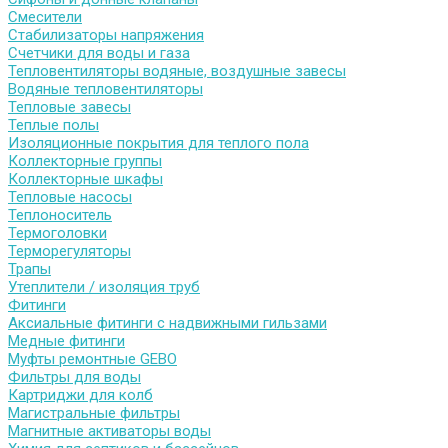
Смесители
Стабилизаторы напряжения
Счетчики для воды и газа
Тепловентиляторы водяные, воздушные завесы
Водяные тепловентиляторы
Тепловые завесы
Теплые полы
Изоляционные покрытия для теплого пола
Коллекторные группы
Коллекторные шкафы
Тепловые насосы
Теплоноситель
Термоголовки
Терморегуляторы
Трапы
Утеплители / изоляция труб
Фитинги
Аксиальные фитинги с надвижными гильзами
Медные фитинги
Муфты ремонтные GEBO
Фильтры для воды
Картриджи для колб
Магистральные фильтры
Магнитные активаторы воды