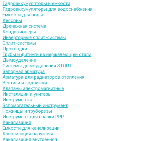
Гидроаккумуляторы и емкости
Гидроаккумуляторы для водоснабжения
Емкости для воды
Кессоны
Дренажная система
Кондиционеры
Инверторные сплит-системы
Сплит-системы
Прокладки
Трубы и фитинги из нержавеющей стали
Дымоудаление
Системы дымоудаления STOUT
Запорная арматура
Арматура для радиаторов отопления
Вентили и задвижки
Клапаны электромагнитные
Инсталяции и унитазы
Инструменты
Вспомогательный инструмент
Ножницы и труборезы
Инструмент для сварки PPR
Канализация
Емкости для канализации
Канализация наружняя
Канализация внутренняя