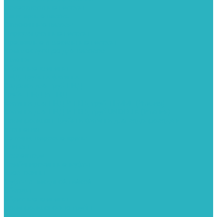
Поверхностные насосы
Санитарные насосы
Скважинные насосы
Циркуляционные насосы
Дренажные и фекальные насосы
Комплектующее для насосов
Шланги
Обратные клапаны
ПНД. Трубы и фитинги
Седелки для труб ПНД
Трубы ПНД И ПВД
Фитинги для ПНД И ПВД труб TIEMME (Италия)
Фитинги для ПНД И ПВД труб UNIDELTA (Италия)
Полипропилен. Трубы и фитинги для водопровода и
отопления
Вентили, шаровые краны
Клипсы
Коллектора
Комбинированные муфты
Крестовины
Муфты с накидной гайкой
Обводы
Обратные клапаны
Полипропиленовые трубы
Разъемные муфты