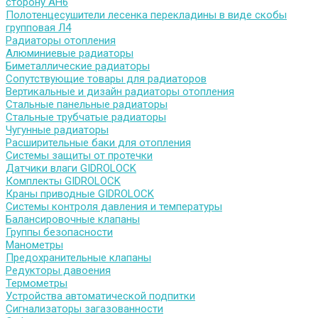
сторону АН6
Полотенцесушители лесенка перекладины в виде скобы
групповая Л4
Радиаторы отопления
Алюминиевые радиаторы
Биметаллические радиаторы
Сопутствующие товары для радиаторов
Вертикальные и дизайн радиаторы отопления
Стальные панельные радиаторы
Стальные трубчатые радиаторы
Чугунные радиаторы
Расширительные баки для отопления
Системы защиты от протечки
Датчики влаги GIDROLOCK
Комплекты GIDROLOCK
Краны приводные GIDROLOCK
Системы контроля давления и температуры
Балансировочные клапаны
Группы безопасности
Манометры
Предохранительные клапаны
Редукторы давоения
Термометры
Устройства автоматической подпитки
Сигнализаторы загазованности