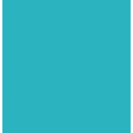
Картриджи для колб
Магистральные фильтры
Магнитные активаторы воды
Химия для септиков и бассейнов
Хомуты
ХОМУТЫ КРЕПЕЖНЫЕ
ХОМУТЫ РЕМОНТНЫЕ
Разное
Компания
Отзывы
Вопрос-ответ
Карта сайта
Политика конфиденциальности
Публичная оферта
Полезные статьи
Спецпредложения
Оплата и доставка
Бренды
Контакты
...
Каталог товаров
Автомойки
Бойлеры косвенного нагрева
Комплектующее к бойлерам косвенного нагрева
Вентиляторы и воздуховоды