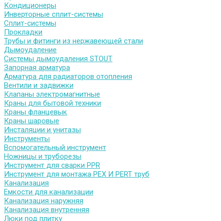
Кондиционеры
Инверторные сплит-системы
Сплит-системы
Прокладки
Трубы и фитинги из нержавеющей стали
Дымоудаление
Системы дымоудаления STOUT
Запорная арматура
Арматура для радиаторов отопления
Вентили и задвижки
Клапаны электромагнитные
Краны для бытовой техники
Краны фланцевык
Краны шаровые
Инсталяции и унитазы
Инструменты
Вспомогательный инструмент
Ножницы и труборезы
Инструмент для сварки PPR
Инструмент для монтажа PEX И PERT труб
Канализация
Емкости для канализации
Канализация наружняя
Канализация внутренняя
Люки под плитку