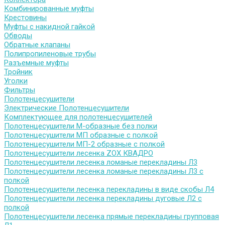
Комбинированные муфты
Крестовины
Муфты с накидной гайкой
Обводы
Обратные клапаны
Полипропиленовые трубы
Разъемные муфты
Тройник
Уголки
Фильтры
Полотенцесушители
Электрические Полотенцесушители
Комплектующее для полотенцесушителей
Полотенцесушители М-образные без полки
Полотенцесушители МП образные с полкой
Полотенцесушители МП-2 образные с полкой
Полотенцесушители лесенка ZOX КВАДРО
Полотенцесушители лесенка ломаные перекладины Л3
Полотенцесушители лесенка ломаные перекладины Л3 с
полкой
Полотенцесушители лесенка перекладины в виде скобы Л4
Полотенцесушители лесенка перекладины дуговые Л2 с
полкой
Полотенцесушители лесенка прямые перекладины групповая