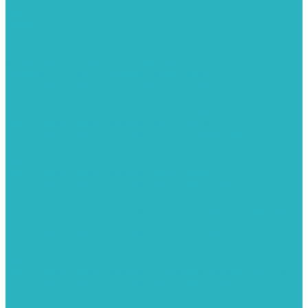
Тройник
Уголки
Фильтры
Полотенцесушители
Электрические Полотенцесушители
Комплектующее для полотенцесушителей
Полотенцесушители М-образные без полки
Полотенцесушители МП образные с полкой
Полотенцесушители МП-2 образные с полкой
Полотенцесушители лесенка ZOX КВАДРО
Полотенцесушители лесенка ломаные перекладины Л3
Полотенцесушители лесенка ломаные перекладины Л3 с
полкой
Полотенцесушители лесенка перекладины в виде скобы Л4
Полотенцесушители лесенка перекладины дуговые Л2 с
полкой
Полотенцесушители лесенка прямые перекладины групповая
Л1
Полотенцесушители лесенка прямые перекладины Л1
Полотенцесушители лесенка прямые перекладины Л1 с
полкой
Полотенцесушители лесенка Z-образные перекладины Л5
Полотенцесушители лесенка перекладины дуговые Л2
Полотенцесушители лесенка Z-образные перекладины Л5 с