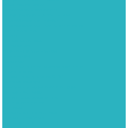
Герметизация резьбы
Гидрострелки и коллектора
Гибкие подводки для воды и газа
Гидроаккумуляторы и емкости
Гидроаккумуляторы для водоснабжения
Емкости для воды
Кессоны
Дренажная система
Кондиционеры
Инверторные сплит-системы
Сплит-системы
Прокладки
Трубы и фитинги из нержавеющей стали
Дымоудаление
Системы дымоудаления STOUT
Запорная арматура
Арматура для радиаторов отопления
Вентили и задвижки
Клапаны электромагнитные
Инсталяции и унитазы
Инструменты
Вспомогательный инструмент
Ножницы и труборезы
Инструмент для сварки PPR