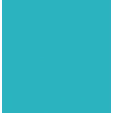
Запорная арматура
Арматура для радиаторов отопления
Вентили и задвижки
Клапаны электромагнитные
Краны для бытовой техники
Краны фланцевык
Краны шаровые
Инсталяции и унитазы
Инструменты
Вспомогательный инструмент
Ножницы и труборезы
Инструмент для сварки PPR
Инструмент для монтажа PEX И PERT труб
Канализация
Емкости для канализации
Канализация наружняя
Канализация внутренняя
Люки под плитку
Коллектора распределительные
Коллекторы LUXOR (Италия)
Коллекторы распределительные FAR (Италия)
Коллекторы распределительные ITAP (Италия)
Коллекторы распределительные STOUT (Италия)
Коллекторы распределительные TIM (КНР)
Комплектующее для коллекторов