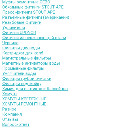
Муфты ремонтные GEBO
Обжимные фитинги STOUT APE
Пресс-фитинги STOUT APE
Разъемные фитинги (американки)
Резьбовые фитинги
Удлинители
Фитинги UPONOR
Фитинги из нержавеющей стали
Чернина
Фильтры для воды
Картриджи для колб
Магистральные фильтры
Магнитные активаторы воды
Промывные фильтры
Умягчители воды
Фильтры грубой очистки
Фильтры под мойку
Химия для септиков и бассейнов
Хомуты
ХОМУТЫ КРЕПЕЖНЫЕ
ХОМУТЫ РЕМОНТНЫЕ
Разное
Компания
Отзывы
Вопрос-ответ