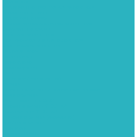
Теплые полы
Изоляционные покрытия для теплого пола
Коллекторные группы
Коллекторные шкафы
Комплектующее для систем теплого пола
Смесительные клапаны
Трубы для теплого пола
Узлы смесительные для теплого пола
Электрические теплые полы
Тепловые насосы
Теплоноситель
Термоголовки
Терморегуляторы
Трапы
Утеплители / изоляция труб
Фитинги
Аксиальные фитинги с надвижными гильзами
Медные фитинги
Муфты ремонтные GEBO
Обжимные фитинги STOUT APE
Пресс-фитинги STOUT APE
Разъемные фитинги (американки)
Резьбовые фитинги
Удлинители
Фитинги UPONOR