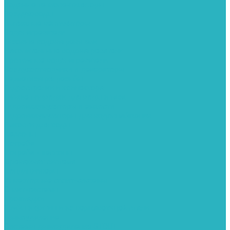
Водяные тепловентиляторы
Воздуховоды
Вытяжные вентиляторы
Водонагреватели
Газовые водонагреватели
Накопительные водонагреватели
Проточные водонагреватели
Воздухоотводчики и деаэраторы
Герметизация резьбы
Гидрострелки и коллектора
Гибкие подводки для воды и газа
Гидроаккумуляторы и емкости
Гидроаккумуляторы для водоснабжения
Емкости для воды
Кессоны
Погреба
Погреба - кессоны
Дренажная система
Кондиционеры
Инверторные сплит-системы
Сплит-системы
Прокладки
Трубы и фитинги из нержавеющей стали
Дымоудаление
Системы дымоудаления STOUT