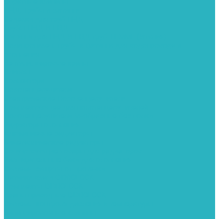
Обратные клапаны
ПНД. Трубы и фитинги
Седелки для труб ПНД
Трубы ПНД И ПВД
Фитинги для ПНД И ПВД труб TIEMME (Италия)
Полипропилен. Трубы и фитинги для водопровода и
отопления
Вентили, шаровые краны
Клипсы
Коллектора
Полотенцесушители
Электрические Полотенцесушители
Комплектующее для полотенцесушителей
Полотенцесушители М-образные без полки
Радиаторы отопления
Алюминиевые радиаторы
Биметаллические радиаторы
Сопутствующие товары для радиаторов
Расширительные баки для отопления
Системы защиты от протечки
Датчики влаги GIDROLOCK
Комплекты GIDROLOCK
Краны приводные GIDROLOCK
Системы контроля давления и температуры
Балансировочные клапаны