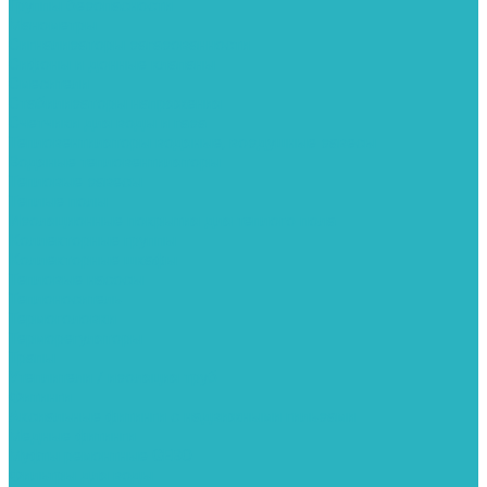
Группы безопасности
Манометры
Сигнализаторы загазованности
Сифоны и донные клапаны
Смесители
Стабилизаторы напряжения
Счетчики для воды и газа
Тепловентиляторы водяные, воздушные завесы
Водяные тепловентиляторы
Тепловые завесы
Теплые полы
Изоляционные покрытия для теплого пола
Коллекторные группы
Коллекторные шкафы
Тепловые насосы
Теплоноситель
Термоголовки
Терморегуляторы
Трапы
Утеплители / изоляция труб
Фитинги
Аксиальные фитинги с надвижными гильзами
Медные фитинги
Муфты ремонтные GEBO
Фильтры для воды