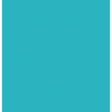
Колонки газовые и комплектующие
Конвекторы внутрипольные
Внутрипольные конвекторы GEKON (Россия)
Внутрипольные конвекторы JAGA (Бельгия)
Внутрипольные конвекторы VARMANN (Россия)
Конвекторы напольные
Котлы отопительные и комплектующее
Газовые котлы
Газовые конденсационные котлы
Электрические котлы
Твердотопливные котлы
Жидкотопливные котлы
Дизельные котлы
Комплектующее для систем отопления
Промышленные котлы
Комбинированные котлы
Запасные части для котлов
Металлопластиковые трубы и фитинги
Насосные группы
Насосы и насосное оборудование
Насосы для повышения давления воды
Вибрационные насосы
Колодезные насосы
Насосные станции
Насосы для рециркуляции