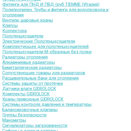
Фитинги для ПНД И ПВД труб TIEMME (Италия)
Полипропилен. Трубы и фитинги для водопровода и
отопления
Вентили, шаровые краны
Клипсы
Коллектора
Полотенцесушители
Электрические Полотенцесушители
Комплектующее для полотенцесушителей
Полотенцесушители М-образные без полки
Радиаторы отопления
Алюминиевые радиаторы
Биметаллические радиаторы
Сопутствующие товары для радиаторов
Расширительные баки для отопления
Системы защиты от протечки
Датчики влаги GIDROLOCK
Комплекты GIDROLOCK
Краны приводные GIDROLOCK
Системы контроля давления и температуры
Балансировочные клапаны
Группы безопасности
Манометры
Сигнализаторы загазованности
Сифоны и донные клапаны