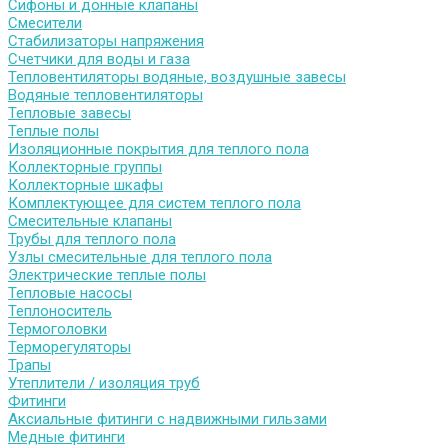
Сифоны и донные клапаны
Смесители
Стабилизаторы напряжения
Счетчики для воды и газа
Тепловентиляторы водяные, воздушные завесы
Водяные тепловентиляторы
Тепловые завесы
Теплые полы
Изоляционные покрытия для теплого пола
Коллекторные группы
Коллекторные шкафы
Комплектующее для систем теплого пола
Смесительные клапаны
Трубы для теплого пола
Узлы смесительные для теплого пола
Электрические теплые полы
Тепловые насосы
Теплоноситель
Термоголовки
Терморегуляторы
Трапы
Утеплители / изоляция труб
Фитинги
Аксиальные фитинги с надвижными гильзами
Медные фитинги