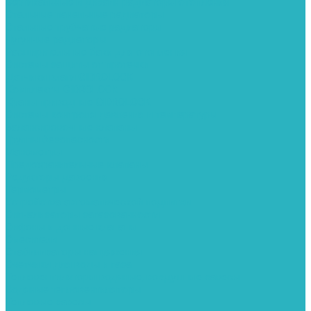
Вертикальные и дизайн радиаторы отопления
Стальные панельные радиаторы
Стальные трубчатые радиаторы
Чугунные радиаторы
Расширительные баки для отопления
Системы защиты от протечки
Датчики влаги GIDROLOCK
Комплекты GIDROLOCK
Краны приводные GIDROLOCK
Системы контроля давления и температуры
Балансировочные клапаны
Группы безопасности
Манометры
Предохранительные клапаны
Редукторы давоения
Термометры
Устройства автоматической подпитки
Сигнализаторы загазованности
Сифоны и донные клапаны
Смесители
Стабилизаторы напряжения
Счетчики для воды и газа
Тепловентиляторы водяные, воздушные завесы
Водяные тепловентиляторы
Тепловые завесы