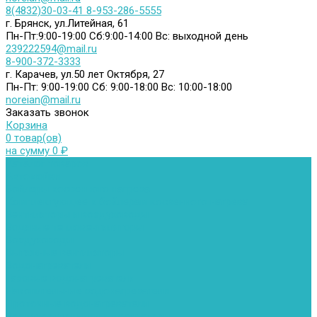
8(4832)30-03-41
8-953-286-5555
г. Брянск, ул.Литейная, 61
Пн-Пт:9:00-19:00
Сб:9:00-14:00
Вс: выходной день
239222594@mail.ru
8-900-372-3333
г. Карачев, ул.50 лет Октября, 27
Пн-Пт: 9:00-19:00
Сб: 9:00-18:00
Вс: 10:00-18:00
noreian@mail.ru
Заказать звонок
Корзина
0 товар(ов)
на сумму 0 ₽
Каталог товаров
Автомойки
Бойлеры косвенного нагрева
Комплектующее к бойлерам косвенного нагрева
Вентиляторы и воздуховоды
Водяные тепловентиляторы
Воздуховоды
Вытяжные вентиляторы
Водонагреватели
Газовые водонагреватели
Накопительные водонагреватели
Проточные водонагреватели
Воздухоотводчики и деаэраторы