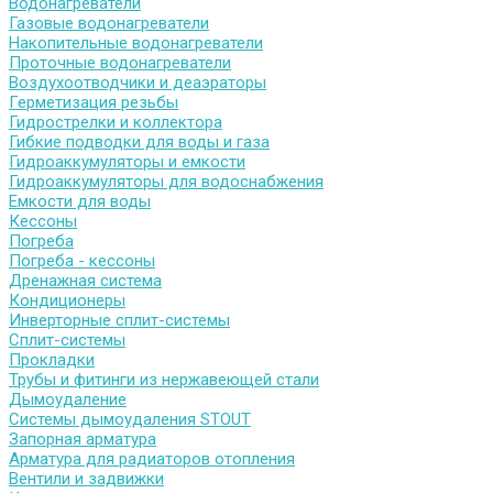
Водонагреватели
Газовые водонагреватели
Накопительные водонагреватели
Проточные водонагреватели
Воздухоотводчики и деаэраторы
Герметизация резьбы
Гидрострелки и коллектора
Гибкие подводки для воды и газа
Гидроаккумуляторы и емкости
Гидроаккумуляторы для водоснабжения
Емкости для воды
Кессоны
Погреба
Погреба - кессоны
Дренажная система
Кондиционеры
Инверторные сплит-системы
Сплит-системы
Прокладки
Трубы и фитинги из нержавеющей стали
Дымоудаление
Системы дымоудаления STOUT
Запорная арматура
Арматура для радиаторов отопления
Вентили и задвижки