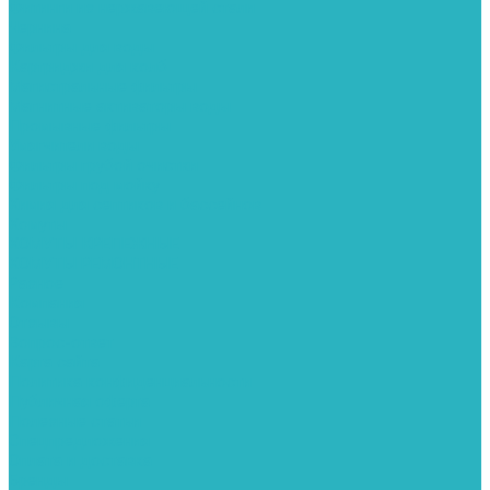
Фитинги из нержавеющей стали
Чернина
Фильтры для воды
Картриджи для колб
Магистральные фильтры
Магнитные активаторы воды
Промывные фильтры
Умягчители воды
Фильтры грубой очистки
Фильтры под мойку
Химия для септиков и бассейнов
Хомуты
ХОМУТЫ КРЕПЕЖНЫЕ
ХОМУТЫ РЕМОНТНЫЕ
Разное
Компания
Отзывы
Вопрос-ответ
Карта сайта
Политика конфиденциальности
Публичная оферта
Полезные статьи
Спецпредложения
Оплата и доставка
Бренды