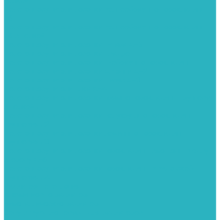
полкой
Полотенцесушители лесенка волнообразные перекладины
Л6
Полотенцесушители лесенка волнообразные перекладины
Л6 с полкой
Полотенцесушители лесенка Гитара АН5
Полотенцесушители лесенка Квадро
Полотенцесушители лесенка Т-образные перекладины
Полотенцесушители лесенка Антенна АН2
Полотенцесушители лесенка Парус АН3
Полотенцесушители Елка АН4
Полотенцесушители лесенка прямые перекладины групповая
с полкой Л1
Полотенцесушители лесенка полукруглые перекладины
групповая Л2
Полотенцесушители лесенка ломанные перекладины
групповая Л3
Полотенцесушители лесенка перекладины смещены в одну
сторону АН6
Полотенцесушители лесенка перекладины в виде скобы
групповая Л4
Радиаторы отопления
Алюминиевые радиаторы
Биметаллические радиаторы
Сопутствующие товары для радиаторов