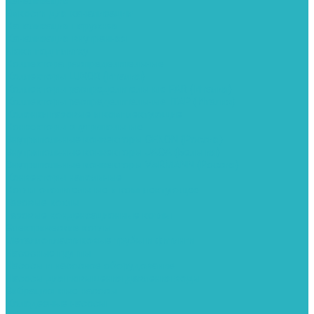
Канализация
Емкости для канализации
Канализация наружняя
Канализация внутренняя
Люки под плитку
Коллектора распределительные
Коллекторы LUXOR (Италия)
Коллекторы распределительные FAR (Италия)
Коллекторы распределительные ITAP (Италия)
Колонки газовые и комплектующие
Конвекторы внутрипольные
Внутрипольные конвекторы GEKON (Россия)
Внутрипольные конвекторы JAGA (Бельгия)
Внутрипольные конвекторы VARMANN (Россия)
Конвекторы напольные
Котлы отопительные и комплектующее
Газовые котлы
Газовые конденсационные котлы
Электрические котлы
Металлопластиковые трубы и фитинги
Насосные группы
Насосы и насосное оборудование
Насосы для повышения давления воды
Вибрационные насосы
Колодезные насосы