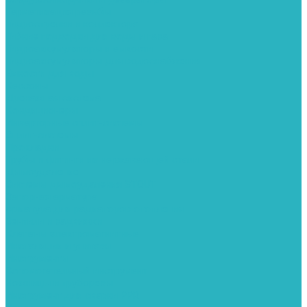
Герметизация резьбы
Гидрострелки и коллектора
Гибкие подводки для воды и газа
Гидроаккумуляторы и емкости
Гидроаккумуляторы для водоснабжения
Емкости для воды
Кессоны
Дренажная система
Кондиционеры
Инверторные сплит-системы
Сплит-системы
Прокладки
Трубы и фитинги из нержавеющей стали
Дымоудаление
Системы дымоудаления STOUT
Запорная арматура
Арматура для радиаторов отопления
Вентили и задвижки
Клапаны электромагнитные
Инсталяции и унитазы
Инструменты
Вспомогательный инструмент
Ножницы и труборезы
Инструмент для сварки PPR