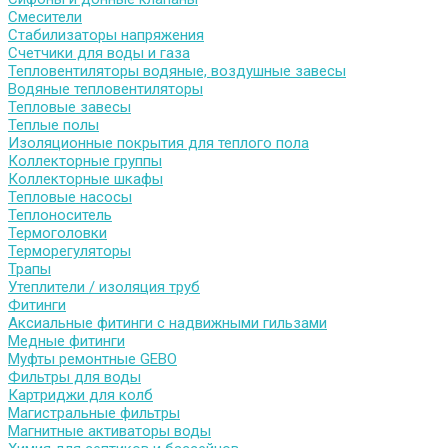
Смесители
Стабилизаторы напряжения
Счетчики для воды и газа
Тепловентиляторы водяные, воздушные завесы
Водяные тепловентиляторы
Тепловые завесы
Теплые полы
Изоляционные покрытия для теплого пола
Коллекторные группы
Коллекторные шкафы
Тепловые насосы
Теплоноситель
Термоголовки
Терморегуляторы
Трапы
Утеплители / изоляция труб
Фитинги
Аксиальные фитинги с надвижными гильзами
Медные фитинги
Муфты ремонтные GEBO
Фильтры для воды
Картриджи для колб
Магистральные фильтры
Магнитные активаторы воды