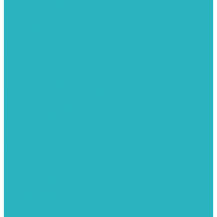
Фитинги из нержавеющей стали
Чернина
Фильтры для воды
Картриджи для колб
Магистральные фильтры
Магнитные активаторы воды
Промывные фильтры
Умягчители воды
Фильтры грубой очистки
Фильтры под мойку
Химия для септиков и бассейнов
Хомуты
ХОМУТЫ КРЕПЕЖНЫЕ
ХОМУТЫ РЕМОНТНЫЕ
Разное
Компания
Отзывы
Вопрос-ответ
Карта сайта
Политика конфиденциальности
Публичная оферта
Полезные статьи
Спецпредложения
Оплата и доставка
Бренды