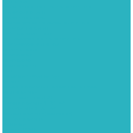
Теплые полы
Изоляционные покрытия для теплого пола
Коллекторные группы
Коллекторные шкафы
Комплектующее для систем теплого пола
Смесительные клапаны
Трубы для теплого пола
Узлы смесительные для теплого пола
Электрические теплые полы
Тепловые насосы
Теплоноситель
Термоголовки
Терморегуляторы
Трапы
Утеплители / изоляция труб
Фитинги
Аксиальные фитинги с надвижными гильзами
Медные фитинги
Муфты ремонтные GEBO
Обжимные фитинги STOUT APE
Пресс-фитинги STOUT APE
Разъемные фитинги (американки)
Резьбовые фитинги
Удлинители
Фитинги UPONOR