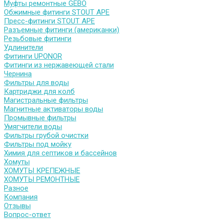
Муфты ремонтные GEBO
Обжимные фитинги STOUT APE
Пресс-фитинги STOUT APE
Разъемные фитинги (американки)
Резьбовые фитинги
Удлинители
Фитинги UPONOR
Фитинги из нержавеющей стали
Чернина
Фильтры для воды
Картриджи для колб
Магистральные фильтры
Магнитные активаторы воды
Промывные фильтры
Умягчители воды
Фильтры грубой очистки
Фильтры под мойку
Химия для септиков и бассейнов
Хомуты
ХОМУТЫ КРЕПЕЖНЫЕ
ХОМУТЫ РЕМОНТНЫЕ
Разное
Компания
Отзывы
Вопрос-ответ