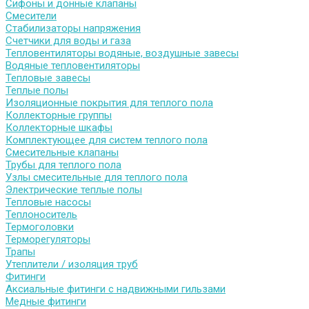
Сифоны и донные клапаны
Смесители
Стабилизаторы напряжения
Счетчики для воды и газа
Тепловентиляторы водяные, воздушные завесы
Водяные тепловентиляторы
Тепловые завесы
Теплые полы
Изоляционные покрытия для теплого пола
Коллекторные группы
Коллекторные шкафы
Комплектующее для систем теплого пола
Смесительные клапаны
Трубы для теплого пола
Узлы смесительные для теплого пола
Электрические теплые полы
Тепловые насосы
Теплоноситель
Термоголовки
Терморегуляторы
Трапы
Утеплители / изоляция труб
Фитинги
Аксиальные фитинги с надвижными гильзами
Медные фитинги