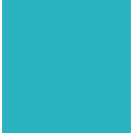
Канализация
Емкости для канализации
Канализация наружняя
Канализация внутренняя
Люки под плитку
Коллектора распределительные
Коллекторы LUXOR (Италия)
Коллекторы распределительные FAR (Италия)
Коллекторы распределительные ITAP (Италия)
Колонки газовые и комплектующие
Конвекторы внутрипольные
Внутрипольные конвекторы GEKON (Россия)
Внутрипольные конвекторы JAGA (Бельгия)
Внутрипольные конвекторы VARMANN (Россия)
Конвекторы напольные
Котлы отопительные и комплектующее
Газовые котлы
Газовые конденсационные котлы
Электрические котлы
Металлопластиковые трубы и фитинги
Насосные группы
Насосы и насосное оборудование
Насосы для повышения давления воды
Вибрационные насосы
Колодезные насосы