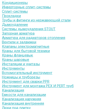
Кондиционеры
Инверторные сплит-системы
Сплит-системы
Прокладки
Трубы и фитинги из нержавеющей стали
Дымоудаление
Системы дымоудаления STOUT
Запорная арматура
Арматура для радиаторов отопления
Вентили и задвижки
Клапаны электромагнитные
Краны для бытовой техники
Краны фланцевык
Краны шаровые
Инсталяции и унитазы
Инструменты
Вспомогательный инструмент
Ножницы и труборезы
Инструмент для сварки PPR
Инструмент для монтажа PEX И PERT труб
Канализация
Емкости для канализации
Канализация наружняя
Канализация внутренняя
Люки под плитку