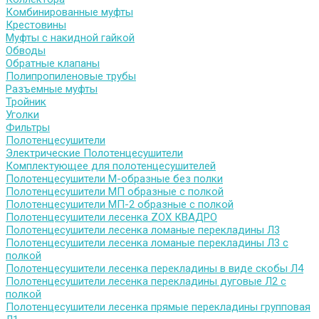
Комбинированные муфты
Крестовины
Муфты с накидной гайкой
Обводы
Обратные клапаны
Полипропиленовые трубы
Разъемные муфты
Тройник
Уголки
Фильтры
Полотенцесушители
Электрические Полотенцесушители
Комплектующее для полотенцесушителей
Полотенцесушители М-образные без полки
Полотенцесушители МП образные с полкой
Полотенцесушители МП-2 образные с полкой
Полотенцесушители лесенка ZOX КВАДРО
Полотенцесушители лесенка ломаные перекладины Л3
Полотенцесушители лесенка ломаные перекладины Л3 с
полкой
Полотенцесушители лесенка перекладины в виде скобы Л4
Полотенцесушители лесенка перекладины дуговые Л2 с
полкой
Полотенцесушители лесенка прямые перекладины групповая