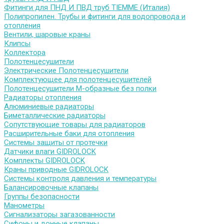
Фитинги для ПНД И ПВД труб TIEMME (Италия)
Полипропилен. Трубы и фитинги для водопровода и
отопления
Вентили, шаровые краны
Клипсы
Коллектора
Полотенцесушители
Электрические Полотенцесушители
Комплектующее для полотенцесушителей
Полотенцесушители М-образные без полки
Радиаторы отопления
Алюминиевые радиаторы
Биметаллические радиаторы
Сопутствующие товары для радиаторов
Расширительные баки для отопления
Системы защиты от протечки
Датчики влаги GIDROLOCK
Комплекты GIDROLOCK
Краны приводные GIDROLOCK
Системы контроля давления и температуры
Балансировочные клапаны
Группы безопасности
Манометры
Сигнализаторы загазованности
Сифоны и донные клапаны