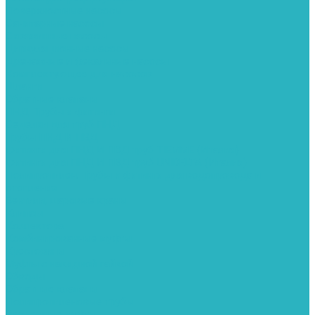
Поверхностные насосы
Санитарные насосы
Скважинные насосы
Циркуляционные насосы
Дренажные и фекальные насосы
Комплектующее для насосов
Шланги
Обратные клапаны
ПНД. Трубы и фитинги
Седелки для труб ПНД
Трубы ПНД И ПВД
Фитинги для ПНД И ПВД труб TIEMME (Италия)
Фитинги для ПНД И ПВД труб UNIDELTA (Италия)
Полипропилен. Трубы и фитинги для водопровода и
отопления
Вентили, шаровые краны
Клипсы
Коллектора
Комбинированные муфты
Крестовины
Муфты с накидной гайкой
Обводы
Обратные клапаны
Полипропиленовые трубы
Разъемные муфты