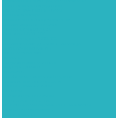
Вертикальные и дизайн радиаторы отопления
Стальные панельные радиаторы
Стальные трубчатые радиаторы
Чугунные радиаторы
Расширительные баки для отопления
Системы защиты от протечки
Датчики влаги GIDROLOCK
Комплекты GIDROLOCK
Краны приводные GIDROLOCK
Системы контроля давления и температуры
Балансировочные клапаны
Группы безопасности
Манометры
Предохранительные клапаны
Редукторы давоения
Термометры
Устройства автоматической подпитки
Сигнализаторы загазованности
Сифоны и донные клапаны
Смесители
Стабилизаторы напряжения
Счетчики для воды и газа
Тепловентиляторы водяные, воздушные завесы
Водяные тепловентиляторы
Тепловые завесы