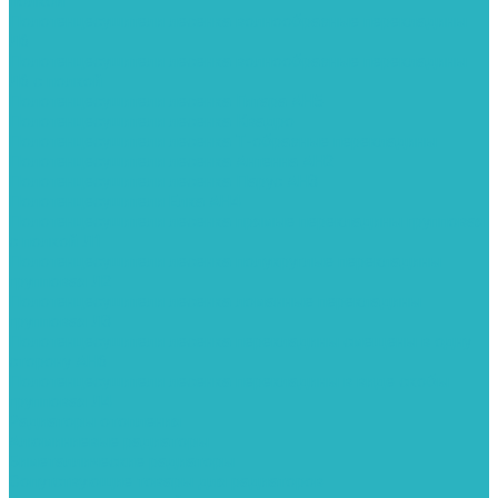
полкой
Полотенцесушители лесенка волнообразные перекладины
Л6
Полотенцесушители лесенка волнообразные перекладины
Л6 с полкой
Полотенцесушители лесенка Гитара АН5
Полотенцесушители лесенка Квадро
Полотенцесушители лесенка Т-образные перекладины
Полотенцесушители лесенка Антенна АН2
Полотенцесушители лесенка Парус АН3
Полотенцесушители Елка АН4
Полотенцесушители лесенка прямые перекладины групповая
с полкой Л1
Полотенцесушители лесенка полукруглые перекладины
групповая Л2
Полотенцесушители лесенка ломанные перекладины
групповая Л3
Полотенцесушители лесенка перекладины смещены в одну
сторону АН6
Полотенцесушители лесенка перекладины в виде скобы
групповая Л4
Радиаторы отопления
Алюминиевые радиаторы
Биметаллические радиаторы
Сопутствующие товары для радиаторов