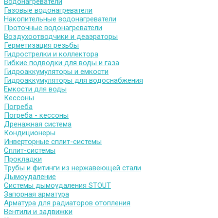
Водонагреватели
Газовые водонагреватели
Накопительные водонагреватели
Проточные водонагреватели
Воздухоотводчики и деаэраторы
Герметизация резьбы
Гидрострелки и коллектора
Гибкие подводки для воды и газа
Гидроаккумуляторы и емкости
Гидроаккумуляторы для водоснабжения
Емкости для воды
Кессоны
Погреба
Погреба - кессоны
Дренажная система
Кондиционеры
Инверторные сплит-системы
Сплит-системы
Прокладки
Трубы и фитинги из нержавеющей стали
Дымоудаление
Системы дымоудаления STOUT
Запорная арматура
Арматура для радиаторов отопления
Вентили и задвижки