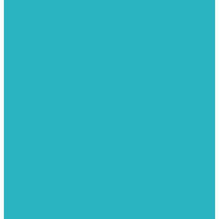
Группы безопасности
Манометры
Сигнализаторы загазованности
Сифоны и донные клапаны
Смесители
Стабилизаторы напряжения
Счетчики для воды и газа
Тепловентиляторы водяные, воздушные завесы
Водяные тепловентиляторы
Тепловые завесы
Теплые полы
Изоляционные покрытия для теплого пола
Коллекторные группы
Коллекторные шкафы
Тепловые насосы
Теплоноситель
Термоголовки
Терморегуляторы
Трапы
Утеплители / изоляция труб
Фитинги
Аксиальные фитинги с надвижными гильзами
Медные фитинги
Муфты ремонтные GEBO
Фильтры для воды