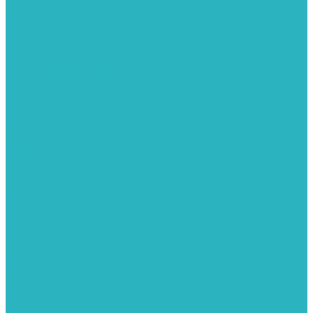
Картриджи для колб
Магистральные фильтры
Магнитные активаторы воды
Химия для септиков и бассейнов
Хомуты
ХОМУТЫ КРЕПЕЖНЫЕ
ХОМУТЫ РЕМОНТНЫЕ
Разное
Компания
Отзывы
Вопрос-ответ
Карта сайта
Политика конфиденциальности
Публичная оферта
Полезные статьи
Спецпредложения
Оплата и доставка
Бренды
Контакты
...
Каталог товаров
Автомойки
Бойлеры косвенного нагрева
Комплектующее к бойлерам косвенного нагрева
Вентиляторы и воздуховоды