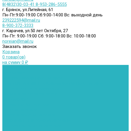
8(4832)30-03-41
8-953-286-5555
г. Брянск, ул.Литейная, 61
Пн-Пт:9:00-19:00
Сб:9:00-14:00
Вс: выходной день
239222594@mail.ru
8-900-372-3333
г. Карачев, ул.50 лет Октября, 27
Пн-Пт: 9:00-19:00
Сб: 9:00-18:00
Вс: 10:00-18:00
noreian@mail.ru
Заказать звонок
Корзина
0 товар(ов)
на сумму 0 ₽
Каталог товаров
Автомойки
Бойлеры косвенного нагрева
Комплектующее к бойлерам косвенного нагрева
Вентиляторы и воздуховоды
Водяные тепловентиляторы
Воздуховоды
Вытяжные вентиляторы
Водонагреватели
Газовые водонагреватели
Накопительные водонагреватели
Проточные водонагреватели
Воздухоотводчики и деаэраторы