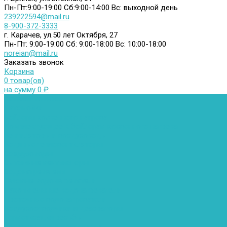
Пн-Пт:9:00-19:00
Сб:9:00-14:00
Вс: выходной день
239222594@mail.ru
8-900-372-3333
г. Карачев, ул.50 лет Октября, 27
Пн-Пт: 9:00-19:00
Сб: 9:00-18:00
Вс: 10:00-18:00
noreian@mail.ru
Заказать звонок
Корзина
0 товар(ов)
на сумму 0 ₽
Каталог товаров
Автомойки
Бойлеры косвенного нагрева
Комплектующее к бойлерам косвенного нагрева
Вентиляторы и воздуховоды
Водяные тепловентиляторы
Воздуховоды
Вытяжные вентиляторы
Водонагреватели
Газовые водонагреватели
Накопительные водонагреватели
Проточные водонагреватели
Воздухоотводчики и деаэраторы
Герметизация резьбы
Гидрострелки и коллектора