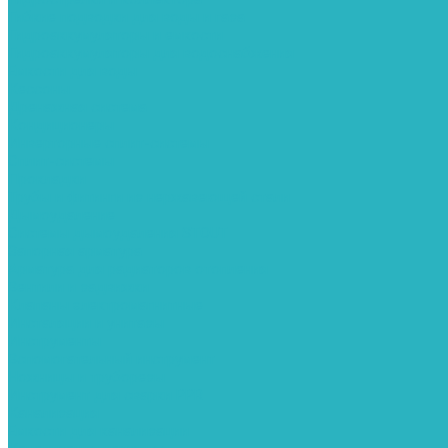
Гибкие подводки для воды и газа
Гидроаккумуляторы и емкости
Гидроаккумуляторы для водоснабжения
Емкости для воды
Кессоны
Дренажная система
Кондиционеры
Инверторные сплит-системы
Сплит-системы
Прокладки
Трубы и фитинги из нержавеющей стали
Дымоудаление
Системы дымоудаления STOUT
Запорная арматура
Арматура для радиаторов отопления
Вентили и задвижки
Клапаны электромагнитные
Инсталяции и унитазы
Инструменты
Вспомогательный инструмент
Ножницы и труборезы
Инструмент для сварки PPR
Канализация
Емкости для канализации