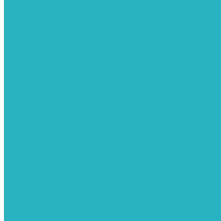
Седелки для труб ПНД
Трубы ПНД И ПВД
Фитинги для ПНД И ПВД труб TIEMME (Италия)
Полипропилен. Трубы и фитинги для водопровода и отопления
Вентили, шаровые краны
Клипсы
Коллектора
Полотенцесушители
Электрические Полотенцесушители
Комплектующее для полотенцесушителей
Полотенцесушители М-образные без полки
Радиаторы отопления
Алюминиевые радиаторы
Биметаллические радиаторы
Сопутствующие товары для радиаторов
Расширительные баки для отопления
Системы защиты от протечки
Датчики влаги GIDROLOCK
Комплекты GIDROLOCK
Краны приводные GIDROLOCK
Системы контроля давления и температуры
Балансировочные клапаны
Группы безопасности
Манометры
Сигнализаторы загазованности