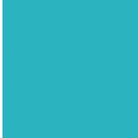
Сифоны и донные клапаны
Смесители
Стабилизаторы напряжения
Счетчики для воды и газа
Тепловентиляторы водяные, воздушные завесы
Водяные тепловентиляторы
Тепловые завесы
Теплые полы
Изоляционные покрытия для теплого пола
Коллекторные группы
Коллекторные шкафы
Тепловые насосы
Теплоноситель
Термоголовки
Терморегуляторы
Трапы
Утеплители / изоляция труб
Фитинги
Аксиальные фитинги с надвижными гильзами
Медные фитинги
Муфты ремонтные GEBO
Фильтры для воды
Картриджи для колб
Магистральные фильтры
Магнитные активаторы воды