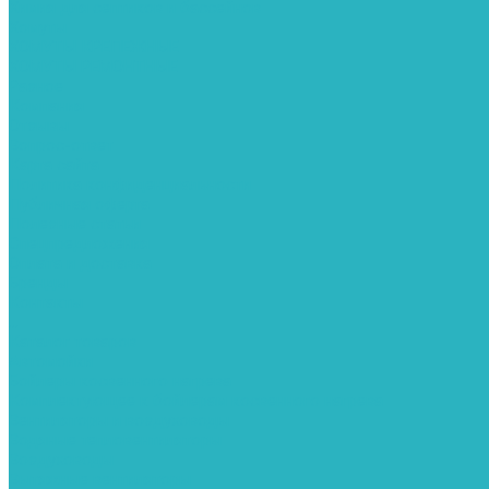
Химия для септиков и бассейнов
Хомуты
ХОМУТЫ КРЕПЕЖНЫЕ
ХОМУТЫ РЕМОНТНЫЕ
Разное
Компания
Отзывы
Вопрос-ответ
Карта сайта
Политика конфиденциальности
Публичная оферта
Полезные статьи
Спецпредложения
Оплата и доставка
Бренды
Контакты
...
Каталог товаров
Автомойки
Бойлеры косвенного нагрева
Комплектующее к бойлерам косвенного нагрева
Вентиляторы и воздуховоды
Водяные тепловентиляторы
Воздуховоды
Вытяжные вентиляторы