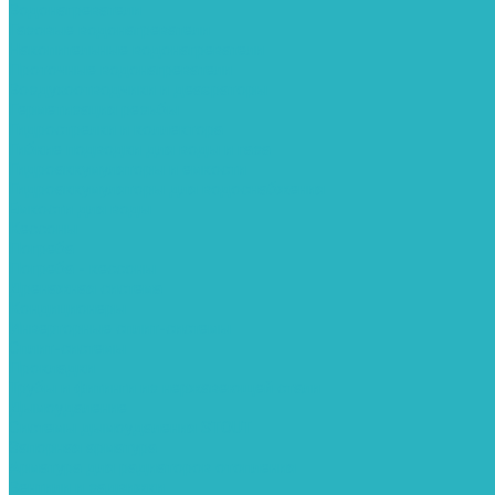
Водонагреватели
Газовые водонагреватели
Накопительные водонагреватели
Проточные водонагреватели
Воздухоотводчики и деаэраторы
Герметизация резьбы
Гидрострелки и коллектора
Гибкие подводки для воды и газа
Гидроаккумуляторы и емкости
Гидроаккумуляторы для водоснабжения
Емкости для воды
Кессоны
Погреба
Погреба - кессоны
Дренажная система
Кондиционеры
Инверторные сплит-системы
Сплит-системы
Прокладки
Трубы и фитинги из нержавеющей стали
Дымоудаление
Системы дымоудаления STOUT
Запорная арматура
Арматура для радиаторов отопления
Вентили и задвижки