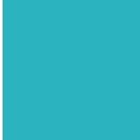
Канализация наружняя
Канализация внутренняя
Люки под плитку
Коллектора распределительные
Коллекторы LUXOR (Италия)
Коллекторы распределительные FAR (Италия)
Коллекторы распределительные ITAP (Италия)
Колонки газовые и комплектующие
Конвекторы внутрипольные
Внутрипольные конвекторы GEKON (Россия)
Внутрипольные конвекторы JAGA (Бельгия)
Внутрипольные конвекторы VARMANN (Россия)
Конвекторы напольные
Котлы отопительные и комплектующее
Газовые котлы
Газовые конденсационные котлы
Электрические котлы
Металлопластиковые трубы и фитинги
Насосные группы
Насосы и насосное оборудование
Насосы для повышения давления воды
Вибрационные насосы
Колодезные насосы
Обратные клапаны
ПНД. Трубы и фитинги