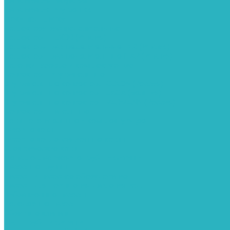
Канализация наружняя
Канализация внутренняя
Люки под плитку
Коллектора распределительные
Коллекторы LUXOR (Италия)
Коллекторы распределительные FAR (Италия)
Коллекторы распределительные ITAP (Италия)
Колонки газовые и комплектующие
Конвекторы внутрипольные
Внутрипольные конвекторы GEKON (Россия)
Внутрипольные конвекторы JAGA (Бельгия)
Внутрипольные конвекторы VARMANN (Россия)
Конвекторы напольные
Котлы отопительные и комплектующее
Газовые котлы
Газовые конденсационные котлы
Электрические котлы
Металлопластиковые трубы и фитинги
Насосные группы
Насосы и насосное оборудование
Насосы для повышения давления воды
Вибрационные насосы
Колодезные насосы
Обратные клапаны
ПНД. Трубы и фитинги