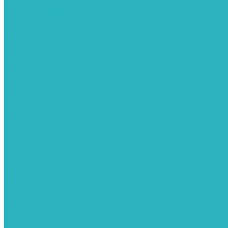
Водонагреватели
Газовые водонагреватели
Накопительные водонагреватели
Проточные водонагреватели
Воздухоотводчики и деаэраторы
Герметизация резьбы
Гидрострелки и коллектора
Гибкие подводки для воды и газа
Гидроаккумуляторы и емкости
Гидроаккумуляторы для водоснабжения
Емкости для воды
Кессоны
Погреба
Погреба - кессоны
Дренажная система
Кондиционеры
Инверторные сплит-системы
Сплит-системы
Прокладки
Трубы и фитинги из нержавеющей стали
Дымоудаление
Системы дымоудаления STOUT
Запорная арматура
Арматура для радиаторов отопления
Вентили и задвижки