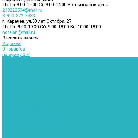
Пн-Пт:9:00-19:00
Сб:9:00-14:00
Вс: выходной день
239222594@mail.ru
8-900-372-3333
г. Карачев, ул.50 лет Октября, 27
Пн-Пт: 9:00-19:00
Сб: 9:00-18:00
Вс: 10:00-18:00
noreian@mail.ru
Заказать звонок
Корзина
0 товар(ов)
на сумму 0 ₽
Каталог товаров
Автомойки
Бойлеры косвенного нагрева
Комплектующее к бойлерам косвенного нагрева
Вентиляторы и воздуховоды
Водяные тепловентиляторы
Воздуховоды
Вытяжные вентиляторы
Водонагреватели
Газовые водонагреватели
Накопительные водонагреватели
Проточные водонагреватели
Воздухоотводчики и деаэраторы
Герметизация резьбы
Гидрострелки и коллектора