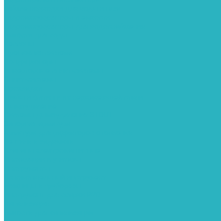
Гибкие подводки для воды и газа
Гидроаккумуляторы и емкости
Гидроаккумуляторы для водоснабжения
Емкости для воды
Кессоны
Дренажная система
Кондиционеры
Инверторные сплит-системы
Сплит-системы
Прокладки
Трубы и фитинги из нержавеющей стали
Дымоудаление
Системы дымоудаления STOUT
Запорная арматура
Арматура для радиаторов отопления
Вентили и задвижки
Клапаны электромагнитные
Инсталяции и унитазы
Инструменты
Вспомогательный инструмент
Ножницы и труборезы
Инструмент для сварки PPR
Канализация
Емкости для канализации