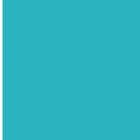
Седелки для труб ПНД
Трубы ПНД И ПВД
Фитинги для ПНД И ПВД труб TIEMME (Италия)
Полипропилен. Трубы и фитинги для водопровода и отопления
Вентили, шаровые краны
Клипсы
Коллектора
Полотенцесушители
Электрические Полотенцесушители
Комплектующее для полотенцесушителей
Полотенцесушители М-образные без полки
Радиаторы отопления
Алюминиевые радиаторы
Биметаллические радиаторы
Сопутствующие товары для радиаторов
Расширительные баки для отопления
Системы защиты от протечки
Датчики влаги GIDROLOCK
Комплекты GIDROLOCK
Краны приводные GIDROLOCK
Системы контроля давления и температуры
Балансировочные клапаны
Группы безопасности
Манометры
Сигнализаторы загазованности