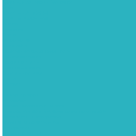
Химия для септиков и бассейнов
Хомуты
ХОМУТЫ КРЕПЕЖНЫЕ
ХОМУТЫ РЕМОНТНЫЕ
Разное
Компания
Отзывы
Вопрос-ответ
Карта сайта
Политика конфиденциальности
Публичная оферта
Полезные статьи
Спецпредложения
Оплата и доставка
Бренды
Контакты
...
Каталог товаров
Автомойки
Бойлеры косвенного нагрева
Комплектующее к бойлерам косвенного нагрева
Вентиляторы и воздуховоды
Водяные тепловентиляторы
Воздуховоды
Вытяжные вентиляторы