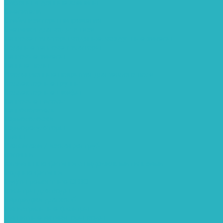
Сифоны и донные клапаны
Смесители
Стабилизаторы напряжения
Счетчики для воды и газа
Тепловентиляторы водяные, воздушные завесы
Водяные тепловентиляторы
Тепловые завесы
Теплые полы
Изоляционные покрытия для теплого пола
Коллекторные группы
Коллекторные шкафы
Тепловые насосы
Теплоноситель
Термоголовки
Терморегуляторы
Трапы
Утеплители / изоляция труб
Фитинги
Аксиальные фитинги с надвижными гильзами
Медные фитинги
Муфты ремонтные GEBO
Фильтры для воды
Картриджи для колб
Магистральные фильтры
Магнитные активаторы воды