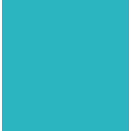
полкой
Полотенцесушители лесенка волнообразные перекладины
Л6
Полотенцесушители лесенка волнообразные перекладины
Л6 с полкой
Полотенцесушители лесенка Гитара АН5
Полотенцесушители лесенка Квадро
Полотенцесушители лесенка Т-образные перекладины
Полотенцесушители лесенка Антенна АН2
Полотенцесушители лесенка Парус АН3
Полотенцесушители Елка АН4
Полотенцесушители лесенка прямые перекладины групповая
с полкой Л1
Полотенцесушители лесенка полукруглые перекладины
групповая Л2
Полотенцесушители лесенка ломанные перекладины
групповая Л3
Полотенцесушители лесенка перекладины смещены в одну
сторону АН6
Полотенцесушители лесенка перекладины в виде скобы
групповая Л4
Радиаторы отопления
Алюминиевые радиаторы
Биметаллические радиаторы
Сопутствующие товары для радиаторов