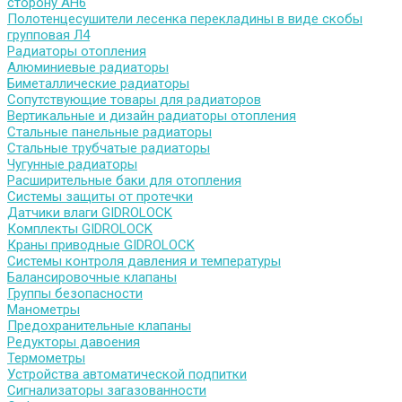
сторону АН6
Полотенцесушители лесенка перекладины в виде скобы
групповая Л4
Радиаторы отопления
Алюминиевые радиаторы
Биметаллические радиаторы
Сопутствующие товары для радиаторов
Вертикальные и дизайн радиаторы отопления
Стальные панельные радиаторы
Стальные трубчатые радиаторы
Чугунные радиаторы
Расширительные баки для отопления
Системы защиты от протечки
Датчики влаги GIDROLOCK
Комплекты GIDROLOCK
Краны приводные GIDROLOCK
Системы контроля давления и температуры
Балансировочные клапаны
Группы безопасности
Манометры
Предохранительные клапаны
Редукторы давоения
Термометры
Устройства автоматической подпитки
Сигнализаторы загазованности