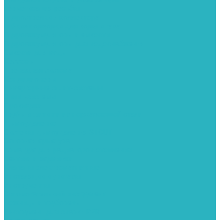
Герметизация резьбы
Гидрострелки и коллектора
Гибкие подводки для воды и газа
Гидроаккумуляторы и емкости
Гидроаккумуляторы для водоснабжения
Емкости для воды
Кессоны
Дренажная система
Кондиционеры
Инверторные сплит-системы
Сплит-системы
Прокладки
Трубы и фитинги из нержавеющей стали
Дымоудаление
Системы дымоудаления STOUT
Запорная арматура
Арматура для радиаторов отопления
Вентили и задвижки
Клапаны электромагнитные
Инсталяции и унитазы
Инструменты
Вспомогательный инструмент
Ножницы и труборезы
Инструмент для сварки PPR