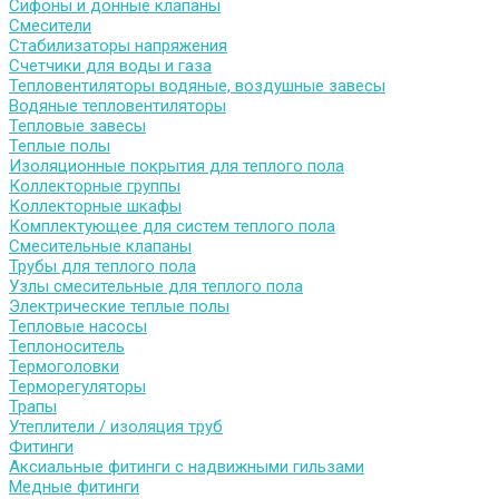
Сифоны и донные клапаны
Смесители
Стабилизаторы напряжения
Счетчики для воды и газа
Тепловентиляторы водяные, воздушные завесы
Водяные тепловентиляторы
Тепловые завесы
Теплые полы
Изоляционные покрытия для теплого пола
Коллекторные группы
Коллекторные шкафы
Комплектующее для систем теплого пола
Смесительные клапаны
Трубы для теплого пола
Узлы смесительные для теплого пола
Электрические теплые полы
Тепловые насосы
Теплоноситель
Термоголовки
Терморегуляторы
Трапы
Утеплители / изоляция труб
Фитинги
Аксиальные фитинги с надвижными гильзами
Медные фитинги