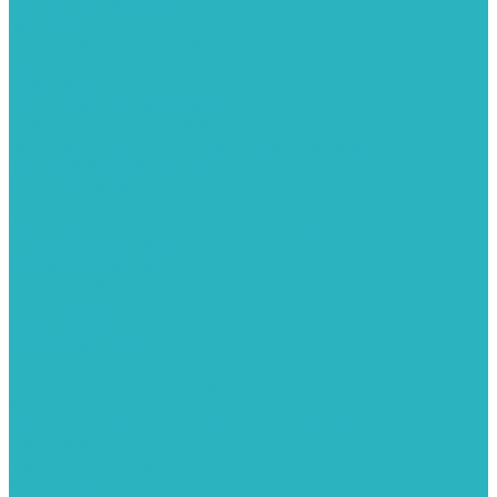
Группы безопасности
Манометры
Сигнализаторы загазованности
Сифоны и донные клапаны
Смесители
Стабилизаторы напряжения
Счетчики для воды и газа
Тепловентиляторы водяные, воздушные завесы
Водяные тепловентиляторы
Тепловые завесы
Теплые полы
Изоляционные покрытия для теплого пола
Коллекторные группы
Коллекторные шкафы
Тепловые насосы
Теплоноситель
Термоголовки
Терморегуляторы
Трапы
Утеплители / изоляция труб
Фитинги
Аксиальные фитинги с надвижными гильзами
Медные фитинги
Муфты ремонтные GEBO
Фильтры для воды