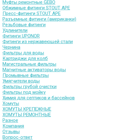
Муфты ремонтные GEBO
Обжимные фитинги STOUT APE
Пресс-фитинги STOUT APE
Разъемные фитинги (американки)
Резьбовые фитинги
Удлинители
Фитинги UPONOR
Фитинги из нержавеющей стали
Чернина
Фильтры для воды
Картриджи для колб
Магистральные фильтры
Магнитные активаторы воды
Промывные фильтры
Умягчители воды
Фильтры грубой очистки
Фильтры под мойку
Химия для септиков и бассейнов
Хомуты
ХОМУТЫ КРЕПЕЖНЫЕ
ХОМУТЫ РЕМОНТНЫЕ
Разное
Компания
Отзывы
Вопрос-ответ