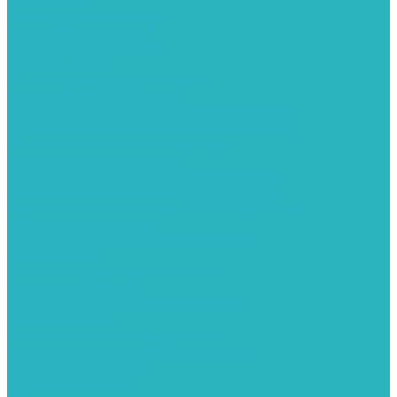
Канализация
Емкости для канализации
Канализация наружняя
Канализация внутренняя
Люки под плитку
Коллектора распределительные
Коллекторы LUXOR (Италия)
Коллекторы распределительные FAR (Италия)
Коллекторы распределительные ITAP (Италия)
Колонки газовые и комплектующие
Конвекторы внутрипольные
Внутрипольные конвекторы GEKON (Россия)
Внутрипольные конвекторы JAGA (Бельгия)
Внутрипольные конвекторы VARMANN (Россия)
Конвекторы напольные
Котлы отопительные и комплектующее
Газовые котлы
Газовые конденсационные котлы
Электрические котлы
Металлопластиковые трубы и фитинги
Насосные группы
Насосы и насосное оборудование
Насосы для повышения давления воды
Вибрационные насосы
Колодезные насосы