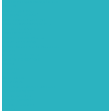
Фитинги из нержавеющей стали
Чернина
Фильтры для воды
Картриджи для колб
Магистральные фильтры
Магнитные активаторы воды
Промывные фильтры
Умягчители воды
Фильтры грубой очистки
Фильтры под мойку
Химия для септиков и бассейнов
Хомуты
ХОМУТЫ КРЕПЕЖНЫЕ
ХОМУТЫ РЕМОНТНЫЕ
Разное
Компания
Отзывы
Вопрос-ответ
Карта сайта
Политика конфиденциальности
Публичная оферта
Полезные статьи
Спецпредложения
Оплата и доставка
Бренды