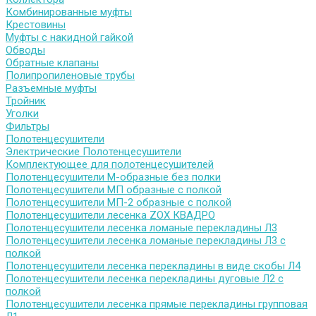
Комбинированные муфты
Крестовины
Муфты с накидной гайкой
Обводы
Обратные клапаны
Полипропиленовые трубы
Разъемные муфты
Тройник
Уголки
Фильтры
Полотенцесушители
Электрические Полотенцесушители
Комплектующее для полотенцесушителей
Полотенцесушители М-образные без полки
Полотенцесушители МП образные с полкой
Полотенцесушители МП-2 образные с полкой
Полотенцесушители лесенка ZOX КВАДРО
Полотенцесушители лесенка ломаные перекладины Л3
Полотенцесушители лесенка ломаные перекладины Л3 с
полкой
Полотенцесушители лесенка перекладины в виде скобы Л4
Полотенцесушители лесенка перекладины дуговые Л2 с
полкой
Полотенцесушители лесенка прямые перекладины групповая