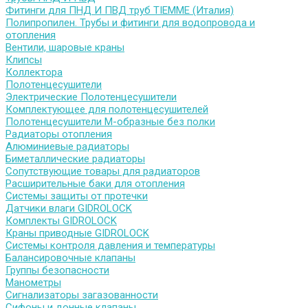
Фитинги для ПНД И ПВД труб TIEMME (Италия)
Полипропилен. Трубы и фитинги для водопровода и
отопления
Вентили, шаровые краны
Клипсы
Коллектора
Полотенцесушители
Электрические Полотенцесушители
Комплектующее для полотенцесушителей
Полотенцесушители М-образные без полки
Радиаторы отопления
Алюминиевые радиаторы
Биметаллические радиаторы
Сопутствующие товары для радиаторов
Расширительные баки для отопления
Системы защиты от протечки
Датчики влаги GIDROLOCK
Комплекты GIDROLOCK
Краны приводные GIDROLOCK
Системы контроля давления и температуры
Балансировочные клапаны
Группы безопасности
Манометры
Сигнализаторы загазованности
Сифоны и донные клапаны