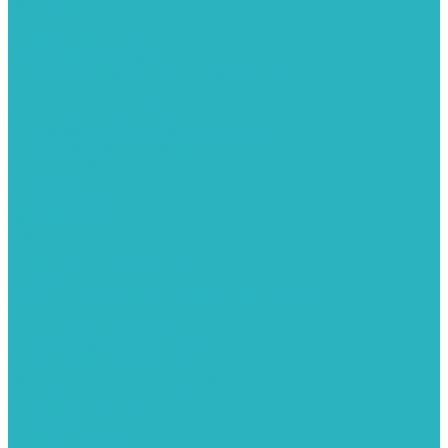
Теплые полы
Изоляционные покрытия для теплого пола
Коллекторные группы
Коллекторные шкафы
Комплектующее для систем теплого пола
Смесительные клапаны
Трубы для теплого пола
Узлы смесительные для теплого пола
Электрические теплые полы
Тепловые насосы
Теплоноситель
Термоголовки
Терморегуляторы
Трапы
Утеплители / изоляция труб
Фитинги
Аксиальные фитинги с надвижными гильзами
Медные фитинги
Муфты ремонтные GEBO
Обжимные фитинги STOUT APE
Пресс-фитинги STOUT APE
Разъемные фитинги (американки)
Резьбовые фитинги
Удлинители
Фитинги UPONOR