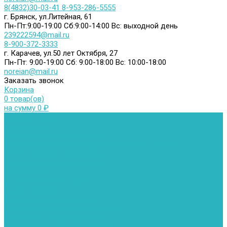
8(4832)30-03-41
8-953-286-5555
г. Брянск, ул.Литейная, 61
Пн-Пт:9:00-19:00
Сб:9:00-14:00
Вс: выходной день
239222594@mail.ru
8-900-372-3333
г. Карачев, ул.50 лет Октября, 27
Пн-Пт: 9:00-19:00
Сб: 9:00-18:00
Вс: 10:00-18:00
noreian@mail.ru
Заказать звонок
Корзина
0 товар(ов)
на сумму 0 ₽
Каталог товаров
Автомойки
Бойлеры косвенного нагрева
Комплектующее к бойлерам косвенного нагрева
Вентиляторы и воздуховоды
Водяные тепловентиляторы
Воздуховоды
Вытяжные вентиляторы
Водонагреватели
Газовые водонагреватели
Накопительные водонагреватели
Проточные водонагреватели
Воздухоотводчики и деаэраторы