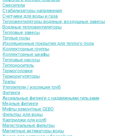
Смесители
Стабилизаторы напряжения
Счетчики для воды и газа
Тепловентиляторы водяные, воздушные завесы
Водяные тепловентиляторы
Тепловые завесы
Теплые полы
Изоляционные покрытия для теплого пола
Коллекторные группы
Коллекторные шкафы
Тепловые насосы
Теплоноситель
Термоголовки
Терморегуляторы
Трапы
Утеплители / изоляция труб
Фитинги
Аксиальные фитинги с надвижными гильзами
Медные фитинги
Муфты ремонтные GEBO
Фильтры для воды
Картриджи для колб
Магистральные фильтры
Магнитные активаторы воды