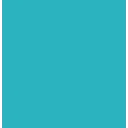
Картриджи для колб
Магистральные фильтры
Магнитные активаторы воды
Химия для септиков и бассейнов
Хомуты
ХОМУТЫ КРЕПЕЖНЫЕ
ХОМУТЫ РЕМОНТНЫЕ
Разное
Компания
Отзывы
Вопрос-ответ
Карта сайта
Политика конфиденциальности
Публичная оферта
Полезные статьи
Спецпредложения
Оплата и доставка
Бренды
Контакты
...
Каталог товаров
Автомойки
Бойлеры косвенного нагрева
Комплектующее к бойлерам косвенного нагрева
Вентиляторы и воздуховоды