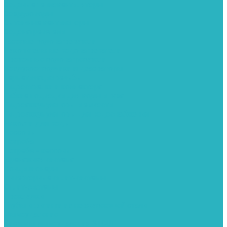
Водяные тепловентиляторы
Воздуховоды
Вытяжные вентиляторы
Водонагреватели
Газовые водонагреватели
Накопительные водонагреватели
Проточные водонагреватели
Воздухоотводчики и деаэраторы
Герметизация резьбы
Гидрострелки и коллектора
Гибкие подводки для воды и газа
Гидроаккумуляторы и емкости
Гидроаккумуляторы для водоснабжения
Емкости для воды
Кессоны
Погреба
Погреба - кессоны
Дренажная система
Кондиционеры
Инверторные сплит-системы
Сплит-системы
Прокладки
Трубы и фитинги из нержавеющей стали
Дымоудаление
Системы дымоудаления STOUT