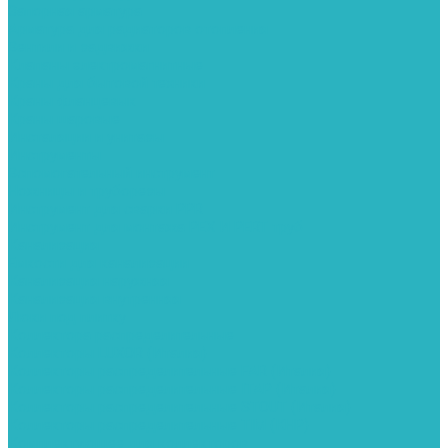
Запорная арматура
Арматура для радиаторов отопления
Вентили и задвижки
Клапаны электромагнитные
Краны для бытовой техники
Краны фланцевык
Краны шаровые
Инсталяции и унитазы
Инструменты
Вспомогательный инструмент
Ножницы и труборезы
Инструмент для сварки PPR
Инструмент для монтажа PEX И PERT труб
Канализация
Емкости для канализации
Канализация наружняя
Канализация внутренняя
Люки под плитку
Коллектора распределительные
Коллекторы LUXOR (Италия)
Коллекторы распределительные FAR (Италия)
Коллекторы распределительные ITAP (Италия)
Коллекторы распределительные STOUT (Италия)
Коллекторы распределительные TIM (КНР)
Комплектующее для коллекторов