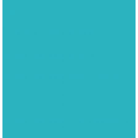
Тройник
Уголки
Фильтры
Полотенцесушители
Электрические Полотенцесушители
Комплектующее для полотенцесушителей
Полотенцесушители М-образные без полки
Полотенцесушители МП образные с полкой
Полотенцесушители МП-2 образные с полкой
Полотенцесушители лесенка ZOX КВАДРО
Полотенцесушители лесенка ломаные перекладины Л3
Полотенцесушители лесенка ломаные перекладины Л3 с
полкой
Полотенцесушители лесенка перекладины в виде скобы Л4
Полотенцесушители лесенка перекладины дуговые Л2 с
полкой
Полотенцесушители лесенка прямые перекладины групповая
Л1
Полотенцесушители лесенка прямые перекладины Л1
Полотенцесушители лесенка прямые перекладины Л1 с
полкой
Полотенцесушители лесенка Z-образные перекладины Л5
Полотенцесушители лесенка перекладины дуговые Л2
Полотенцесушители лесенка Z-образные перекладины Л5 с