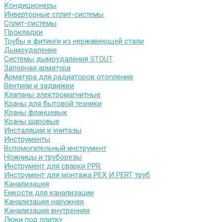
Кондиционеры
Инверторные сплит-системы
Сплит-системы
Прокладки
Трубы и фитинги из нержавеющей стали
Дымоудаление
Системы дымоудаления STOUT
Запорная арматура
Арматура для радиаторов отопления
Вентили и задвижки
Клапаны электромагнитные
Краны для бытовой техники
Краны фланцевык
Краны шаровые
Инсталяции и унитазы
Инструменты
Вспомогательный инструмент
Ножницы и труборезы
Инструмент для сварки PPR
Инструмент для монтажа PEX И PERT труб
Канализация
Емкости для канализации
Канализация наружняя
Канализация внутренняя
Люки под плитку