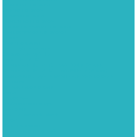
Поверхностные насосы
Санитарные насосы
Скважинные насосы
Циркуляционные насосы
Дренажные и фекальные насосы
Комплектующее для насосов
Шланги
Обратные клапаны
ПНД. Трубы и фитинги
Седелки для труб ПНД
Трубы ПНД И ПВД
Фитинги для ПНД И ПВД труб TIEMME (Италия)
Фитинги для ПНД И ПВД труб UNIDELTA (Италия)
Полипропилен. Трубы и фитинги для водопровода и
отопления
Вентили, шаровые краны
Клипсы
Коллектора
Комбинированные муфты
Крестовины
Муфты с накидной гайкой
Обводы
Обратные клапаны
Полипропиленовые трубы
Разъемные муфты