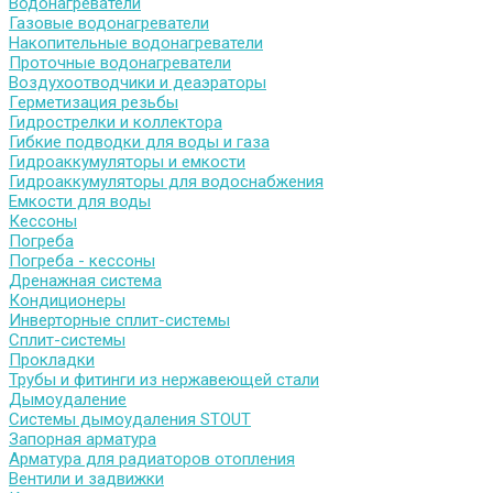
Водонагреватели
Газовые водонагреватели
Накопительные водонагреватели
Проточные водонагреватели
Воздухоотводчики и деаэраторы
Герметизация резьбы
Гидрострелки и коллектора
Гибкие подводки для воды и газа
Гидроаккумуляторы и емкости
Гидроаккумуляторы для водоснабжения
Емкости для воды
Кессоны
Погреба
Погреба - кессоны
Дренажная система
Кондиционеры
Инверторные сплит-системы
Сплит-системы
Прокладки
Трубы и фитинги из нержавеющей стали
Дымоудаление
Системы дымоудаления STOUT
Запорная арматура
Арматура для радиаторов отопления
Вентили и задвижки