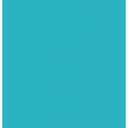
Колонки газовые и комплектующие
Конвекторы внутрипольные
Внутрипольные конвекторы GEKON (Россия)
Внутрипольные конвекторы JAGA (Бельгия)
Внутрипольные конвекторы VARMANN (Россия)
Конвекторы напольные
Котлы отопительные и комплектующее
Газовые котлы
Газовые конденсационные котлы
Электрические котлы
Твердотопливные котлы
Жидкотопливные котлы
Дизельные котлы
Комплектующее для систем отопления
Промышленные котлы
Комбинированные котлы
Запасные части для котлов
Металлопластиковые трубы и фитинги
Насосные группы
Насосы и насосное оборудование
Насосы для повышения давления воды
Вибрационные насосы
Колодезные насосы
Насосные станции
Насосы для рециркуляции