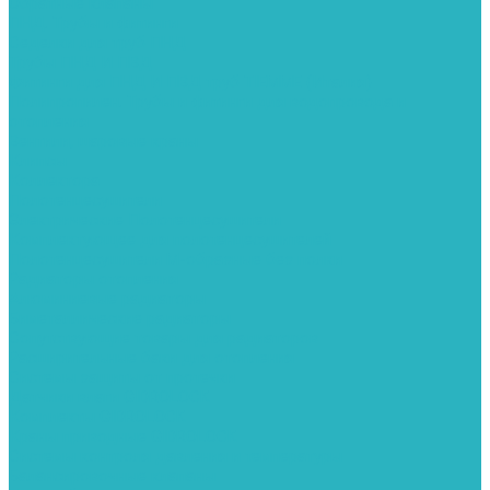
Обратные клапаны
ПНД. Трубы и фитинги
Седелки для труб ПНД
Трубы ПНД И ПВД
Фитинги для ПНД И ПВД труб TIEMME (Италия)
Полипропилен. Трубы и фитинги для водопровода и
отопления
Вентили, шаровые краны
Клипсы
Коллектора
Полотенцесушители
Электрические Полотенцесушители
Комплектующее для полотенцесушителей
Полотенцесушители М-образные без полки
Радиаторы отопления
Алюминиевые радиаторы
Биметаллические радиаторы
Сопутствующие товары для радиаторов
Расширительные баки для отопления
Системы защиты от протечки
Датчики влаги GIDROLOCK
Комплекты GIDROLOCK
Краны приводные GIDROLOCK
Системы контроля давления и температуры
Балансировочные клапаны