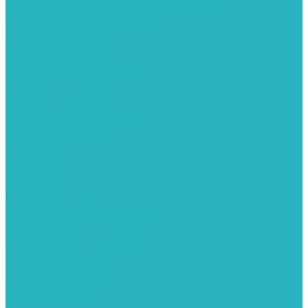
Вертикальные и дизайн радиаторы отопления
Стальные панельные радиаторы
Стальные трубчатые радиаторы
Чугунные радиаторы
Расширительные баки для отопления
Системы защиты от протечки
Датчики влаги GIDROLOCK
Комплекты GIDROLOCK
Краны приводные GIDROLOCK
Системы контроля давления и температуры
Балансировочные клапаны
Группы безопасности
Манометры
Предохранительные клапаны
Редукторы давоения
Термометры
Устройства автоматической подпитки
Сигнализаторы загазованности
Сифоны и донные клапаны
Смесители
Стабилизаторы напряжения
Счетчики для воды и газа
Тепловентиляторы водяные, воздушные завесы
Водяные тепловентиляторы
Тепловые завесы