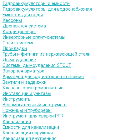
Гидроаккумуляторы и емкости
Гидроаккумуляторы для водоснабжения
Емкости для воды
Кессоны
Дренажная система
Кондиционеры
Инверторные сплит-системы
Сплит-системы
Прокладки
Трубы и фитинги из нержавеющей стали
Дымоудаление
Системы дымоудаления STOUT
Запорная арматура
Арматура для радиаторов отопления
Вентили и задвижки
Клапаны электромагнитные
Инсталяции и унитазы
Инструменты
Вспомогательный инструмент
Ножницы и труборезы
Инструмент для сварки PPR
Канализация
Емкости для канализации
Канализация наружняя
Канализация внутренняя