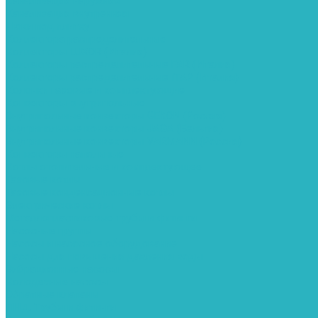
Канализация наружняя
Канализация внутренняя
Люки под плитку
Коллектора распределительные
Коллекторы LUXOR (Италия)
Коллекторы распределительные FAR (Италия)
Коллекторы распределительные ITAP (Италия)
Колонки газовые и комплектующие
Конвекторы внутрипольные
Внутрипольные конвекторы GEKON (Россия)
Внутрипольные конвекторы JAGA (Бельгия)
Внутрипольные конвекторы VARMANN (Россия)
Конвекторы напольные
Котлы отопительные и комплектующее
Газовые котлы
Газовые конденсационные котлы
Электрические котлы
Металлопластиковые трубы и фитинги
Насосные группы
Насосы и насосное оборудование
Насосы для повышения давления воды
Вибрационные насосы
Колодезные насосы
Обратные клапаны
ПНД. Трубы и фитинги