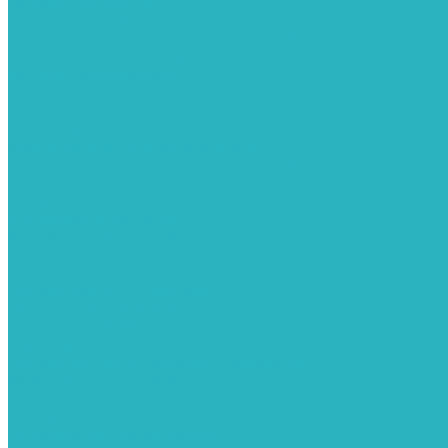
Седелки для труб ПНД
Трубы ПНД И ПВД
Фитинги для ПНД И ПВД труб TIEMME (Италия)
Полипропилен. Трубы и фитинги для водопровода и отопления
Вентили, шаровые краны
Клипсы
Коллектора
Полотенцесушители
Электрические Полотенцесушители
Комплектующее для полотенцесушителей
Полотенцесушители М-образные без полки
Радиаторы отопления
Алюминиевые радиаторы
Биметаллические радиаторы
Сопутствующие товары для радиаторов
Расширительные баки для отопления
Системы защиты от протечки
Датчики влаги GIDROLOCK
Комплекты GIDROLOCK
Краны приводные GIDROLOCK
Системы контроля давления и температуры
Балансировочные клапаны
Группы безопасности
Манометры
Сигнализаторы загазованности