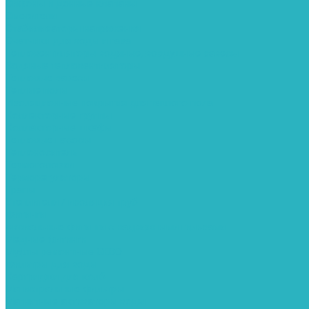
Сифоны и донные клапаны
Смесители
Стабилизаторы напряжения
Счетчики для воды и газа
Тепловентиляторы водяные, воздушные завесы
Водяные тепловентиляторы
Тепловые завесы
Теплые полы
Изоляционные покрытия для теплого пола
Коллекторные группы
Коллекторные шкафы
Тепловые насосы
Теплоноситель
Термоголовки
Терморегуляторы
Трапы
Утеплители / изоляция труб
Фитинги
Аксиальные фитинги с надвижными гильзами
Медные фитинги
Муфты ремонтные GEBO
Фильтры для воды
Картриджи для колб
Магистральные фильтры
Магнитные активаторы воды