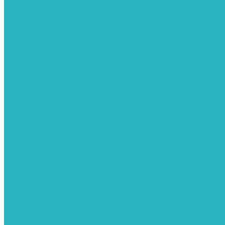
Химия для септиков и бассейнов
Хомуты
ХОМУТЫ КРЕПЕЖНЫЕ
ХОМУТЫ РЕМОНТНЫЕ
Разное
Компания
Отзывы
Вопрос-ответ
Карта сайта
Политика конфиденциальности
Публичная оферта
Полезные статьи
Спецпредложения
Оплата и доставка
Бренды
Контакты
...
Каталог товаров
Автомойки
Бойлеры косвенного нагрева
Комплектующее к бойлерам косвенного нагрева
Вентиляторы и воздуховоды
Водяные тепловентиляторы
Воздуховоды
Вытяжные вентиляторы