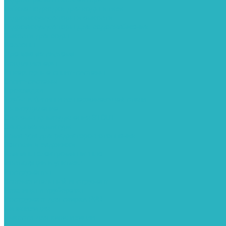
Гибкие подводки для воды и газа
Гидроаккумуляторы и емкости
Гидроаккумуляторы для водоснабжения
Емкости для воды
Кессоны
Дренажная система
Кондиционеры
Инверторные сплит-системы
Сплит-системы
Прокладки
Трубы и фитинги из нержавеющей стали
Дымоудаление
Системы дымоудаления STOUT
Запорная арматура
Арматура для радиаторов отопления
Вентили и задвижки
Клапаны электромагнитные
Инсталяции и унитазы
Инструменты
Вспомогательный инструмент
Ножницы и труборезы
Инструмент для сварки PPR
Канализация
Емкости для канализации