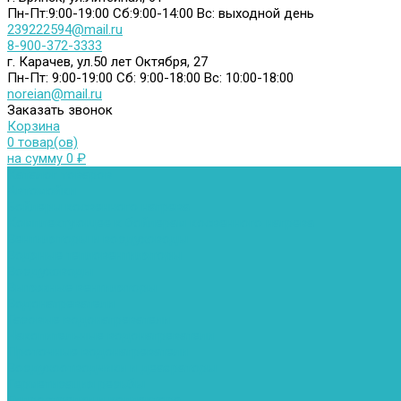
Пн-Пт:9:00-19:00
Сб:9:00-14:00
Вс: выходной день
239222594@mail.ru
8-900-372-3333
г. Карачев, ул.50 лет Октября, 27
Пн-Пт: 9:00-19:00
Сб: 9:00-18:00
Вс: 10:00-18:00
noreian@mail.ru
Заказать звонок
Корзина
0 товар(ов)
на сумму 0 ₽
Каталог товаров
Автомойки
Бойлеры косвенного нагрева
Комплектующее к бойлерам косвенного нагрева
Вентиляторы и воздуховоды
Водяные тепловентиляторы
Воздуховоды
Вытяжные вентиляторы
Водонагреватели
Газовые водонагреватели
Накопительные водонагреватели
Проточные водонагреватели
Воздухоотводчики и деаэраторы
Герметизация резьбы
Гидрострелки и коллектора