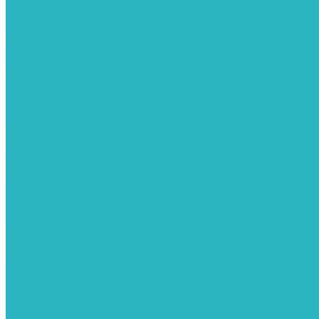
Водонагреватели
Газовые водонагреватели
Накопительные водонагреватели
Проточные водонагреватели
Воздухоотводчики и деаэраторы
Герметизация резьбы
Гидрострелки и коллектора
Гибкие подводки для воды и газа
Гидроаккумуляторы и емкости
Гидроаккумуляторы для водоснабжения
Емкости для воды
Кессоны
Погреба
Погреба - кессоны
Дренажная система
Кондиционеры
Инверторные сплит-системы
Сплит-системы
Прокладки
Трубы и фитинги из нержавеющей стали
Дымоудаление
Системы дымоудаления STOUT
Запорная арматура
Арматура для радиаторов отопления
Вентили и задвижки