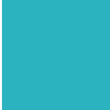
Сифоны и донные клапаны
Смесители
Стабилизаторы напряжения
Счетчики для воды и газа
Тепловентиляторы водяные, воздушные завесы
Водяные тепловентиляторы
Тепловые завесы
Теплые полы
Изоляционные покрытия для теплого пола
Коллекторные группы
Коллекторные шкафы
Тепловые насосы
Теплоноситель
Термоголовки
Терморегуляторы
Трапы
Утеплители / изоляция труб
Фитинги
Аксиальные фитинги с надвижными гильзами
Медные фитинги
Муфты ремонтные GEBO
Фильтры для воды
Картриджи для колб
Магистральные фильтры
Магнитные активаторы воды