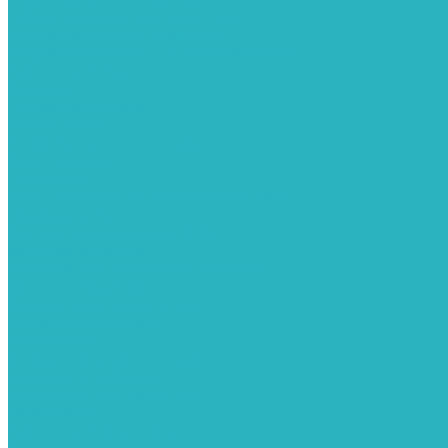
Гибкие подводки для воды и газа
Гидроаккумуляторы и емкости
Гидроаккумуляторы для водоснабжения
Емкости для воды
Кессоны
Дренажная система
Кондиционеры
Инверторные сплит-системы
Сплит-системы
Прокладки
Трубы и фитинги из нержавеющей стали
Дымоудаление
Системы дымоудаления STOUT
Запорная арматура
Арматура для радиаторов отопления
Вентили и задвижки
Клапаны электромагнитные
Инсталяции и унитазы
Инструменты
Вспомогательный инструмент
Ножницы и труборезы
Инструмент для сварки PPR
Канализация
Емкости для канализации