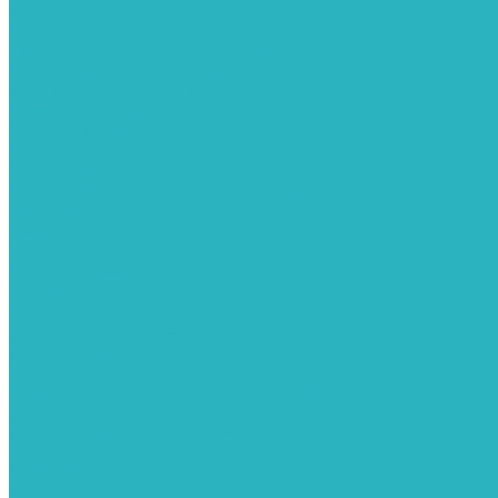
Водонагреватели
Газовые водонагреватели
Накопительные водонагреватели
Проточные водонагреватели
Воздухоотводчики и деаэраторы
Герметизация резьбы
Гидрострелки и коллектора
Гибкие подводки для воды и газа
Гидроаккумуляторы и емкости
Гидроаккумуляторы для водоснабжения
Емкости для воды
Кессоны
Погреба
Погреба - кессоны
Дренажная система
Кондиционеры
Инверторные сплит-системы
Сплит-системы
Прокладки
Трубы и фитинги из нержавеющей стали
Дымоудаление
Системы дымоудаления STOUT
Запорная арматура
Арматура для радиаторов отопления
Вентили и задвижки