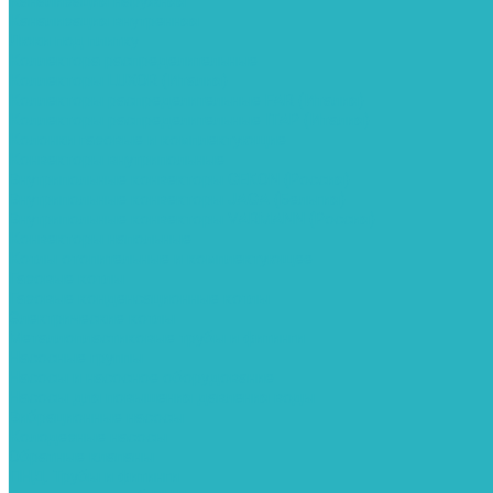
Канализация наружняя
Канализация внутренняя
Люки под плитку
Коллектора распределительные
Коллекторы LUXOR (Италия)
Коллекторы распределительные FAR (Италия)
Коллекторы распределительные ITAP (Италия)
Колонки газовые и комплектующие
Конвекторы внутрипольные
Внутрипольные конвекторы GEKON (Россия)
Внутрипольные конвекторы JAGA (Бельгия)
Внутрипольные конвекторы VARMANN (Россия)
Конвекторы напольные
Котлы отопительные и комплектующее
Газовые котлы
Газовые конденсационные котлы
Электрические котлы
Металлопластиковые трубы и фитинги
Насосные группы
Насосы и насосное оборудование
Насосы для повышения давления воды
Вибрационные насосы
Колодезные насосы
Обратные клапаны
ПНД. Трубы и фитинги