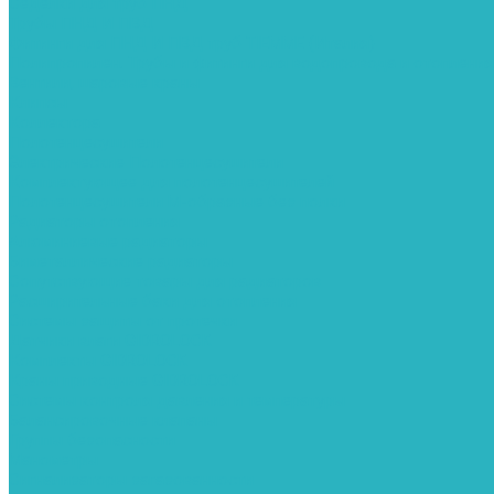
Седелки для труб ПНД
Трубы ПНД И ПВД
Фитинги для ПНД И ПВД труб TIEMME (Италия)
Полипропилен. Трубы и фитинги для водопровода и отопления
Вентили, шаровые краны
Клипсы
Коллектора
Полотенцесушители
Электрические Полотенцесушители
Комплектующее для полотенцесушителей
Полотенцесушители М-образные без полки
Радиаторы отопления
Алюминиевые радиаторы
Биметаллические радиаторы
Сопутствующие товары для радиаторов
Расширительные баки для отопления
Системы защиты от протечки
Датчики влаги GIDROLOCK
Комплекты GIDROLOCK
Краны приводные GIDROLOCK
Системы контроля давления и температуры
Балансировочные клапаны
Группы безопасности
Манометры
Сигнализаторы загазованности