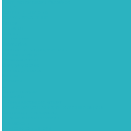
Химия для септиков и бассейнов
Хомуты
ХОМУТЫ КРЕПЕЖНЫЕ
ХОМУТЫ РЕМОНТНЫЕ
Разное
Компания
Отзывы
Вопрос-ответ
Карта сайта
Политика конфиденциальности
Публичная оферта
Полезные статьи
Спецпредложения
Оплата и доставка
Бренды
Контакты
...
Каталог товаров
Автомойки
Бойлеры косвенного нагрева
Комплектующее к бойлерам косвенного нагрева
Вентиляторы и воздуховоды
Водяные тепловентиляторы
Воздуховоды
Вытяжные вентиляторы