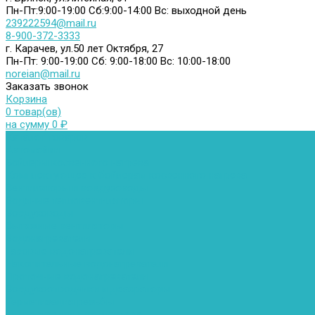
Пн-Пт:9:00-19:00
Сб:9:00-14:00
Вс: выходной день
239222594@mail.ru
8-900-372-3333
г. Карачев, ул.50 лет Октября, 27
Пн-Пт: 9:00-19:00
Сб: 9:00-18:00
Вс: 10:00-18:00
noreian@mail.ru
Заказать звонок
Корзина
0 товар(ов)
на сумму 0 ₽
Каталог товаров
Автомойки
Бойлеры косвенного нагрева
Комплектующее к бойлерам косвенного нагрева
Вентиляторы и воздуховоды
Водяные тепловентиляторы
Воздуховоды
Вытяжные вентиляторы
Водонагреватели
Газовые водонагреватели
Накопительные водонагреватели
Проточные водонагреватели
Воздухоотводчики и деаэраторы
Герметизация резьбы
Гидрострелки и коллектора