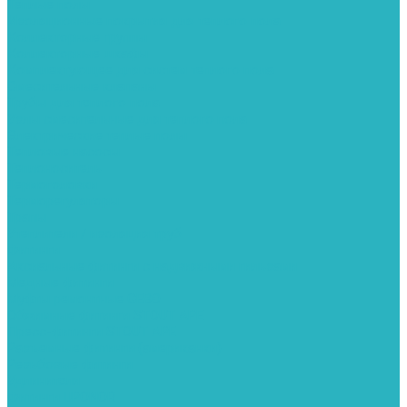
Теплые полы
Изоляционные покрытия для теплого пола
Коллекторные группы
Коллекторные шкафы
Комплектующее для систем теплого пола
Смесительные клапаны
Трубы для теплого пола
Узлы смесительные для теплого пола
Электрические теплые полы
Тепловые насосы
Теплоноситель
Термоголовки
Терморегуляторы
Трапы
Утеплители / изоляция труб
Фитинги
Аксиальные фитинги с надвижными гильзами
Медные фитинги
Муфты ремонтные GEBO
Обжимные фитинги STOUT APE
Пресс-фитинги STOUT APE
Разъемные фитинги (американки)
Резьбовые фитинги
Удлинители
Фитинги UPONOR