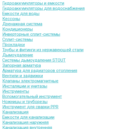
Гидроаккумуляторы и емкости
Гидроаккумуляторы для водоснабжения
Емкости для воды
Кессоны
Дренажная система
Кондиционеры
Инверторные сплит-системы
Сплит-системы
Прокладки
Трубы и фитинги из нержавеющей стали
Дымоудаление
Системы дымоудаления STOUT
Запорная арматура
Арматура для радиаторов отопления
Вентили и задвижки
Клапаны электромагнитные
Инсталяции и унитазы
Инструменты
Вспомогательный инструмент
Ножницы и труборезы
Инструмент для сварки PPR
Канализация
Емкости для канализации
Канализация наружняя
Канализация внутренняя