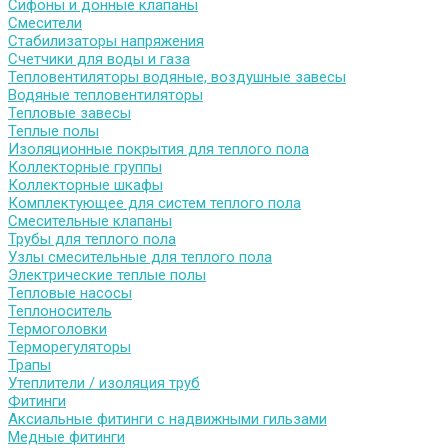
Сифоны и донные клапаны
Смесители
Стабилизаторы напряжения
Счетчики для воды и газа
Тепловентиляторы водяные, воздушные завесы
Водяные тепловентиляторы
Тепловые завесы
Теплые полы
Изоляционные покрытия для теплого пола
Коллекторные группы
Коллекторные шкафы
Комплектующее для систем теплого пола
Смесительные клапаны
Трубы для теплого пола
Узлы смесительные для теплого пола
Электрические теплые полы
Тепловые насосы
Теплоноситель
Термоголовки
Терморегуляторы
Трапы
Утеплители / изоляция труб
Фитинги
Аксиальные фитинги с надвижными гильзами
Медные фитинги