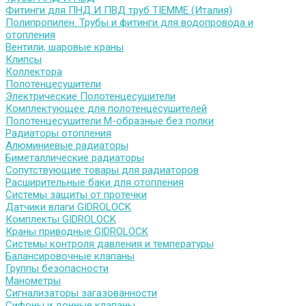
Фитинги для ПНД И ПВД труб TIEMME (Италия)
Полипропилен. Трубы и фитинги для водопровода и
отопления
Вентили, шаровые краны
Клипсы
Коллектора
Полотенцесушители
Электрические Полотенцесушители
Комплектующее для полотенцесушителей
Полотенцесушители М-образные без полки
Радиаторы отопления
Алюминиевые радиаторы
Биметаллические радиаторы
Сопутствующие товары для радиаторов
Расширительные баки для отопления
Системы защиты от протечки
Датчики влаги GIDROLOCK
Комплекты GIDROLOCK
Краны приводные GIDROLOCK
Системы контроля давления и температуры
Балансировочные клапаны
Группы безопасности
Манометры
Сигнализаторы загазованности
Сифоны и донные клапаны