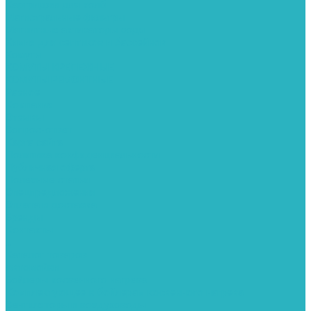
Картриджи для колб
Магистральные фильтры
Магнитные активаторы воды
Химия для септиков и бассейнов
Хомуты
ХОМУТЫ КРЕПЕЖНЫЕ
ХОМУТЫ РЕМОНТНЫЕ
Разное
Компания
Отзывы
Вопрос-ответ
Карта сайта
Политика конфиденциальности
Публичная оферта
Полезные статьи
Спецпредложения
Оплата и доставка
Бренды
Контакты
...
Каталог товаров
Автомойки
Бойлеры косвенного нагрева
Комплектующее к бойлерам косвенного нагрева
Вентиляторы и воздуховоды