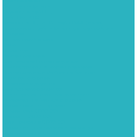
Обратные клапаны
ПНД. Трубы и фитинги
Седелки для труб ПНД
Трубы ПНД И ПВД
Фитинги для ПНД И ПВД труб TIEMME (Италия)
Полипропилен. Трубы и фитинги для водопровода и
отопления
Вентили, шаровые краны
Клипсы
Коллектора
Полотенцесушители
Электрические Полотенцесушители
Комплектующее для полотенцесушителей
Полотенцесушители М-образные без полки
Радиаторы отопления
Алюминиевые радиаторы
Биметаллические радиаторы
Сопутствующие товары для радиаторов
Расширительные баки для отопления
Системы защиты от протечки
Датчики влаги GIDROLOCK
Комплекты GIDROLOCK
Краны приводные GIDROLOCK
Системы контроля давления и температуры
Балансировочные клапаны