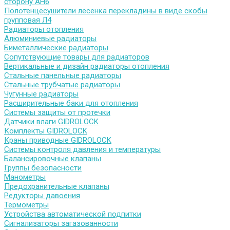
сторону АН6
Полотенцесушители лесенка перекладины в виде скобы
групповая Л4
Радиаторы отопления
Алюминиевые радиаторы
Биметаллические радиаторы
Сопутствующие товары для радиаторов
Вертикальные и дизайн радиаторы отопления
Стальные панельные радиаторы
Стальные трубчатые радиаторы
Чугунные радиаторы
Расширительные баки для отопления
Системы защиты от протечки
Датчики влаги GIDROLOCK
Комплекты GIDROLOCK
Краны приводные GIDROLOCK
Системы контроля давления и температуры
Балансировочные клапаны
Группы безопасности
Манометры
Предохранительные клапаны
Редукторы давоения
Термометры
Устройства автоматической подпитки
Сигнализаторы загазованности