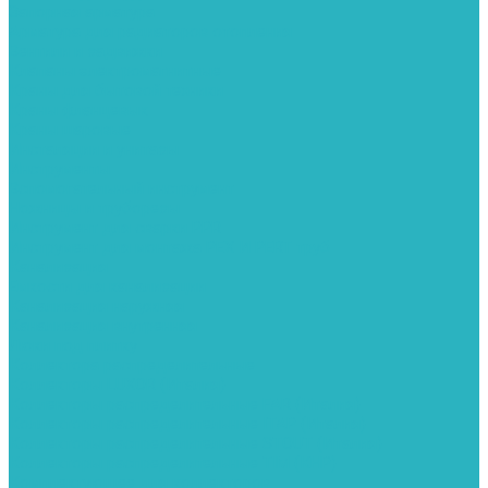
Запорная арматура
Арматура для радиаторов отопления
Вентили и задвижки
Клапаны электромагнитные
Краны для бытовой техники
Краны фланцевык
Краны шаровые
Инсталяции и унитазы
Инструменты
Вспомогательный инструмент
Ножницы и труборезы
Инструмент для сварки PPR
Инструмент для монтажа PEX И PERT труб
Канализация
Емкости для канализации
Канализация наружняя
Канализация внутренняя
Люки под плитку
Коллектора распределительные
Коллекторы LUXOR (Италия)
Коллекторы распределительные FAR (Италия)
Коллекторы распределительные ITAP (Италия)
Коллекторы распределительные STOUT (Италия)
Коллекторы распределительные TIM (КНР)
Комплектующее для коллекторов