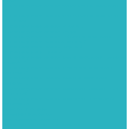
полкой
Полотенцесушители лесенка волнообразные перекладины
Л6
Полотенцесушители лесенка волнообразные перекладины
Л6 с полкой
Полотенцесушители лесенка Гитара АН5
Полотенцесушители лесенка Квадро
Полотенцесушители лесенка Т-образные перекладины
Полотенцесушители лесенка Антенна АН2
Полотенцесушители лесенка Парус АН3
Полотенцесушители Елка АН4
Полотенцесушители лесенка прямые перекладины групповая
с полкой Л1
Полотенцесушители лесенка полукруглые перекладины
групповая Л2
Полотенцесушители лесенка ломанные перекладины
групповая Л3
Полотенцесушители лесенка перекладины смещены в одну
сторону АН6
Полотенцесушители лесенка перекладины в виде скобы
групповая Л4
Радиаторы отопления
Алюминиевые радиаторы
Биметаллические радиаторы
Сопутствующие товары для радиаторов