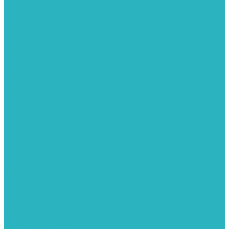
Группы безопасности
Манометры
Сигнализаторы загазованности
Сифоны и донные клапаны
Смесители
Стабилизаторы напряжения
Счетчики для воды и газа
Тепловентиляторы водяные, воздушные завесы
Водяные тепловентиляторы
Тепловые завесы
Теплые полы
Изоляционные покрытия для теплого пола
Коллекторные группы
Коллекторные шкафы
Тепловые насосы
Теплоноситель
Термоголовки
Терморегуляторы
Трапы
Утеплители / изоляция труб
Фитинги
Аксиальные фитинги с надвижными гильзами
Медные фитинги
Муфты ремонтные GEBO
Фильтры для воды