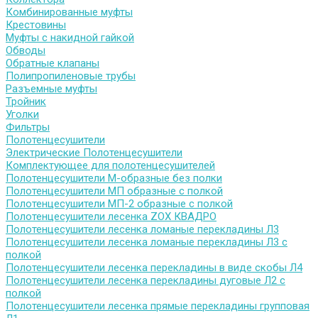
Комбинированные муфты
Крестовины
Муфты с накидной гайкой
Обводы
Обратные клапаны
Полипропиленовые трубы
Разъемные муфты
Тройник
Уголки
Фильтры
Полотенцесушители
Электрические Полотенцесушители
Комплектующее для полотенцесушителей
Полотенцесушители М-образные без полки
Полотенцесушители МП образные с полкой
Полотенцесушители МП-2 образные с полкой
Полотенцесушители лесенка ZOX КВАДРО
Полотенцесушители лесенка ломаные перекладины Л3
Полотенцесушители лесенка ломаные перекладины Л3 с
полкой
Полотенцесушители лесенка перекладины в виде скобы Л4
Полотенцесушители лесенка перекладины дуговые Л2 с
полкой
Полотенцесушители лесенка прямые перекладины групповая