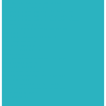
Колонки газовые и комплектующие
Конвекторы внутрипольные
Внутрипольные конвекторы GEKON (Россия)
Внутрипольные конвекторы JAGA (Бельгия)
Внутрипольные конвекторы VARMANN (Россия)
Конвекторы напольные
Котлы отопительные и комплектующее
Газовые котлы
Газовые конденсационные котлы
Электрические котлы
Твердотопливные котлы
Жидкотопливные котлы
Дизельные котлы
Комплектующее для систем отопления
Промышленные котлы
Комбинированные котлы
Запасные части для котлов
Металлопластиковые трубы и фитинги
Насосные группы
Насосы и насосное оборудование
Насосы для повышения давления воды
Вибрационные насосы
Колодезные насосы
Насосные станции
Насосы для рециркуляции