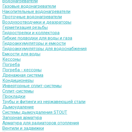
Водонагреватели
Газовые водонагреватели
Накопительные водонагреватели
Проточные водонагреватели
Воздухоотводчики и деаэраторы
Герметизация резьбы
Гидрострелки и коллектора
Гибкие подводки для воды и газа
Гидроаккумуляторы и емкости
Гидроаккумуляторы для водоснабжения
Емкости для воды
Кессоны
Погреба
Погреба - кессоны
Дренажная система
Кондиционеры
Инверторные сплит-системы
Сплит-системы
Прокладки
Трубы и фитинги из нержавеющей стали
Дымоудаление
Системы дымоудаления STOUT
Запорная арматура
Арматура для радиаторов отопления
Вентили и задвижки