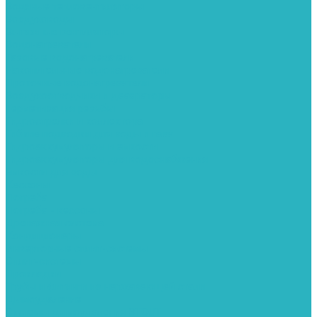
Водяные тепловентиляторы
Воздуховоды
Вытяжные вентиляторы
Водонагреватели
Газовые водонагреватели
Накопительные водонагреватели
Проточные водонагреватели
Воздухоотводчики и деаэраторы
Герметизация резьбы
Гидрострелки и коллектора
Гибкие подводки для воды и газа
Гидроаккумуляторы и емкости
Гидроаккумуляторы для водоснабжения
Емкости для воды
Кессоны
Погреба
Погреба - кессоны
Дренажная система
Кондиционеры
Инверторные сплит-системы
Сплит-системы
Прокладки
Трубы и фитинги из нержавеющей стали
Дымоудаление
Системы дымоудаления STOUT