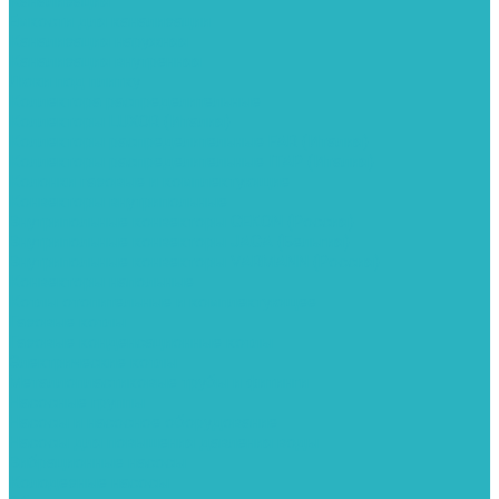
Канализация
Емкости для канализации
Канализация наружняя
Канализация внутренняя
Люки под плитку
Коллектора распределительные
Коллекторы LUXOR (Италия)
Коллекторы распределительные FAR (Италия)
Коллекторы распределительные ITAP (Италия)
Колонки газовые и комплектующие
Конвекторы внутрипольные
Внутрипольные конвекторы GEKON (Россия)
Внутрипольные конвекторы JAGA (Бельгия)
Внутрипольные конвекторы VARMANN (Россия)
Конвекторы напольные
Котлы отопительные и комплектующее
Газовые котлы
Газовые конденсационные котлы
Электрические котлы
Металлопластиковые трубы и фитинги
Насосные группы
Насосы и насосное оборудование
Насосы для повышения давления воды
Вибрационные насосы
Колодезные насосы