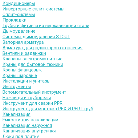
Кондиционеры
Инверторные сплит-системы
Сплит-системы
Прокладки
Трубы и фитинги из нержавеющей стали
Дымоудаление
Системы дымоудаления STOUT
Запорная арматура
Арматура для радиаторов отопления
Вентили и задвижки
Клапаны электромагнитные
Краны для бытовой техники
Краны фланцевык
Краны шаровые
Инсталяции и унитазы
Инструменты
Вспомогательный инструмент
Ножницы и труборезы
Инструмент для сварки PPR
Инструмент для монтажа PEX И PERT труб
Канализация
Емкости для канализации
Канализация наружняя
Канализация внутренняя
Люки под плитку