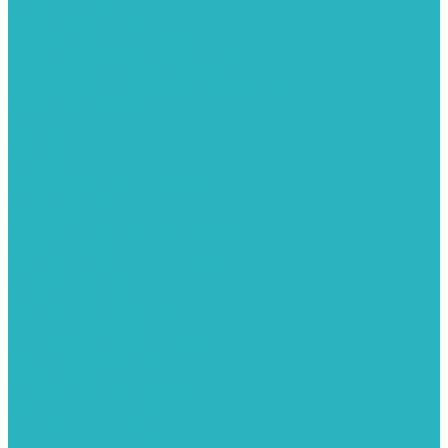
Герметизация резьбы
Гидрострелки и коллектора
Гибкие подводки для воды и газа
Гидроаккумуляторы и емкости
Гидроаккумуляторы для водоснабжения
Емкости для воды
Кессоны
Дренажная система
Кондиционеры
Инверторные сплит-системы
Сплит-системы
Прокладки
Трубы и фитинги из нержавеющей стали
Дымоудаление
Системы дымоудаления STOUT
Запорная арматура
Арматура для радиаторов отопления
Вентили и задвижки
Клапаны электромагнитные
Инсталяции и унитазы
Инструменты
Вспомогательный инструмент
Ножницы и труборезы
Инструмент для сварки PPR