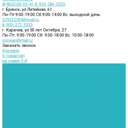
8(4832)30-03-41
8-953-286-5555
г. Брянск, ул.Литейная, 61
Пн-Пт:9:00-19:00
Сб:9:00-14:00
Вс: выходной день
239222594@mail.ru
8-900-372-3333
г. Карачев, ул.50 лет Октября, 27
Пн-Пт: 9:00-19:00
Сб: 9:00-18:00
Вс: 10:00-18:00
noreian@mail.ru
Заказать звонок
Корзина
0 товар(ов)
на сумму 0 ₽
Каталог товаров
Автомойки
Бойлеры косвенного нагрева
Комплектующее к бойлерам косвенного нагрева
Вентиляторы и воздуховоды
Водяные тепловентиляторы
Воздуховоды
Вытяжные вентиляторы
Водонагреватели
Газовые водонагреватели
Накопительные водонагреватели
Проточные водонагреватели
Воздухоотводчики и деаэраторы