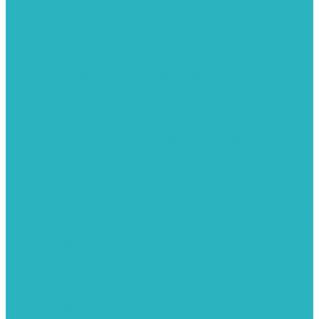
Тройник
Уголки
Фильтры
Полотенцесушители
Электрические Полотенцесушители
Комплектующее для полотенцесушителей
Полотенцесушители М-образные без полки
Полотенцесушители МП образные с полкой
Полотенцесушители МП-2 образные с полкой
Полотенцесушители лесенка ZOX КВАДРО
Полотенцесушители лесенка ломаные перекладины Л3
Полотенцесушители лесенка ломаные перекладины Л3 с
полкой
Полотенцесушители лесенка перекладины в виде скобы Л4
Полотенцесушители лесенка перекладины дуговые Л2 с
полкой
Полотенцесушители лесенка прямые перекладины групповая
Л1
Полотенцесушители лесенка прямые перекладины Л1
Полотенцесушители лесенка прямые перекладины Л1 с
полкой
Полотенцесушители лесенка Z-образные перекладины Л5
Полотенцесушители лесенка перекладины дуговые Л2
Полотенцесушители лесенка Z-образные перекладины Л5 с