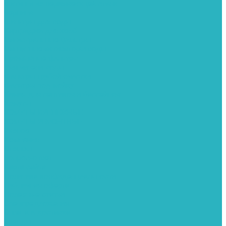
Фитинги из нержавеющей стали
Чернина
Фильтры для воды
Картриджи для колб
Магистральные фильтры
Магнитные активаторы воды
Промывные фильтры
Умягчители воды
Фильтры грубой очистки
Фильтры под мойку
Химия для септиков и бассейнов
Хомуты
ХОМУТЫ КРЕПЕЖНЫЕ
ХОМУТЫ РЕМОНТНЫЕ
Разное
Компания
Отзывы
Вопрос-ответ
Карта сайта
Политика конфиденциальности
Публичная оферта
Полезные статьи
Спецпредложения
Оплата и доставка
Бренды