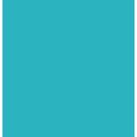
Поверхностные насосы
Санитарные насосы
Скважинные насосы
Циркуляционные насосы
Дренажные и фекальные насосы
Комплектующее для насосов
Шланги
Обратные клапаны
ПНД. Трубы и фитинги
Седелки для труб ПНД
Трубы ПНД И ПВД
Фитинги для ПНД И ПВД труб TIEMME (Италия)
Фитинги для ПНД И ПВД труб UNIDELTA (Италия)
Полипропилен. Трубы и фитинги для водопровода и
отопления
Вентили, шаровые краны
Клипсы
Коллектора
Комбинированные муфты
Крестовины
Муфты с накидной гайкой
Обводы
Обратные клапаны
Полипропиленовые трубы
Разъемные муфты