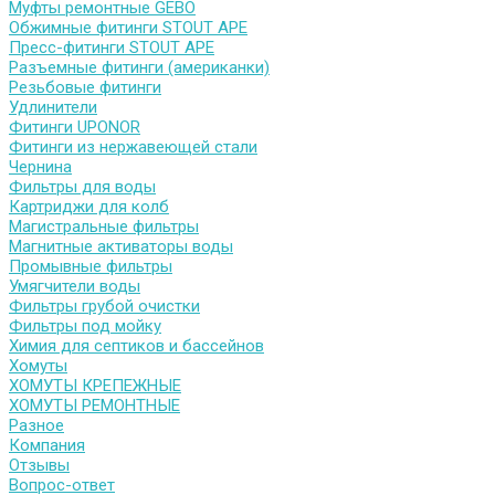
Муфты ремонтные GEBO
Обжимные фитинги STOUT APE
Пресс-фитинги STOUT APE
Разъемные фитинги (американки)
Резьбовые фитинги
Удлинители
Фитинги UPONOR
Фитинги из нержавеющей стали
Чернина
Фильтры для воды
Картриджи для колб
Магистральные фильтры
Магнитные активаторы воды
Промывные фильтры
Умягчители воды
Фильтры грубой очистки
Фильтры под мойку
Химия для септиков и бассейнов
Хомуты
ХОМУТЫ КРЕПЕЖНЫЕ
ХОМУТЫ РЕМОНТНЫЕ
Разное
Компания
Отзывы
Вопрос-ответ