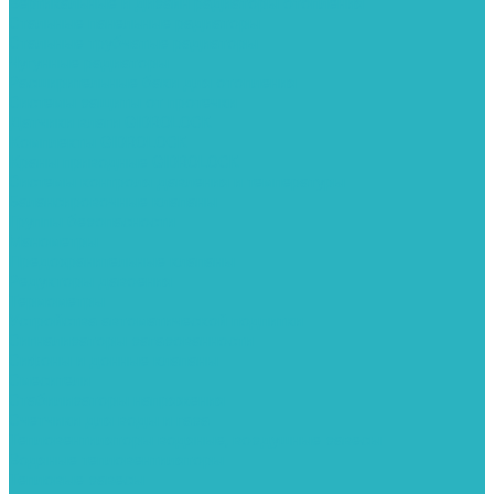
Вертикальные и дизайн радиаторы отопления
Стальные панельные радиаторы
Стальные трубчатые радиаторы
Чугунные радиаторы
Расширительные баки для отопления
Системы защиты от протечки
Датчики влаги GIDROLOCK
Комплекты GIDROLOCK
Краны приводные GIDROLOCK
Системы контроля давления и температуры
Балансировочные клапаны
Группы безопасности
Манометры
Предохранительные клапаны
Редукторы давоения
Термометры
Устройства автоматической подпитки
Сигнализаторы загазованности
Сифоны и донные клапаны
Смесители
Стабилизаторы напряжения
Счетчики для воды и газа
Тепловентиляторы водяные, воздушные завесы
Водяные тепловентиляторы
Тепловые завесы