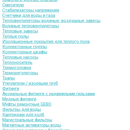
Смесители
Стабилизаторы напряжения
Счетчики для воды и газа
Тепловентиляторы водяные, воздушные завесы
Водяные тепловентиляторы
Тепловые завесы
Теплые полы
Изоляционные покрытия для теплого пола
Коллекторные группы
Коллекторные шкафы
Тепловые насосы
Теплоноситель
Термоголовки
Терморегуляторы
Трапы
Утеплители / изоляция труб
Фитинги
Аксиальные фитинги с надвижными гильзами
Медные фитинги
Муфты ремонтные GEBO
Фильтры для воды
Картриджи для колб
Магистральные фильтры
Магнитные активаторы воды