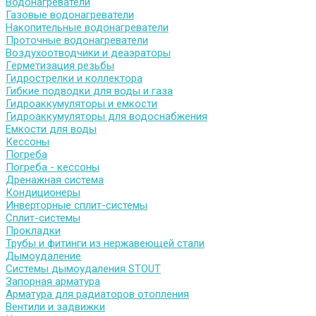
Водонагреватели
Газовые водонагреватели
Накопительные водонагреватели
Проточные водонагреватели
Воздухоотводчики и деаэраторы
Герметизация резьбы
Гидрострелки и коллектора
Гибкие подводки для воды и газа
Гидроаккумуляторы и емкости
Гидроаккумуляторы для водоснабжения
Емкости для воды
Кессоны
Погреба
Погреба - кессоны
Дренажная система
Кондиционеры
Инверторные сплит-системы
Сплит-системы
Прокладки
Трубы и фитинги из нержавеющей стали
Дымоудаление
Системы дымоудаления STOUT
Запорная арматура
Арматура для радиаторов отопления
Вентили и задвижки