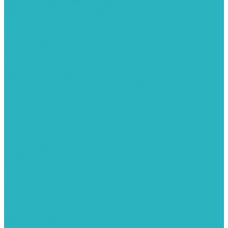
Вертикальные и дизайн радиаторы отопления
Стальные панельные радиаторы
Стальные трубчатые радиаторы
Чугунные радиаторы
Расширительные баки для отопления
Системы защиты от протечки
Датчики влаги GIDROLOCK
Комплекты GIDROLOCK
Краны приводные GIDROLOCK
Системы контроля давления и температуры
Балансировочные клапаны
Группы безопасности
Манометры
Предохранительные клапаны
Редукторы давоения
Термометры
Устройства автоматической подпитки
Сигнализаторы загазованности
Сифоны и донные клапаны
Смесители
Стабилизаторы напряжения
Счетчики для воды и газа
Тепловентиляторы водяные, воздушные завесы
Водяные тепловентиляторы
Тепловые завесы