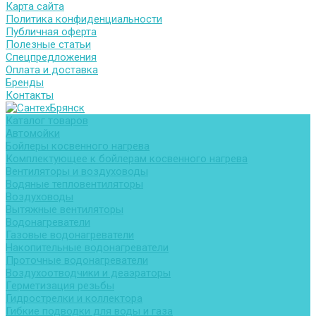
Карта сайта
Политика конфиденциальности
Публичная оферта
Полезные статьи
Спецпредложения
Оплата и доставка
Бренды
Контакты
Каталог товаров
Автомойки
Бойлеры косвенного нагрева
Комплектующее к бойлерам косвенного нагрева
Вентиляторы и воздуховоды
Водяные тепловентиляторы
Воздуховоды
Вытяжные вентиляторы
Водонагреватели
Газовые водонагреватели
Накопительные водонагреватели
Проточные водонагреватели
Воздухоотводчики и деаэраторы
Герметизация резьбы
Гидрострелки и коллектора
Гибкие подводки для воды и газа