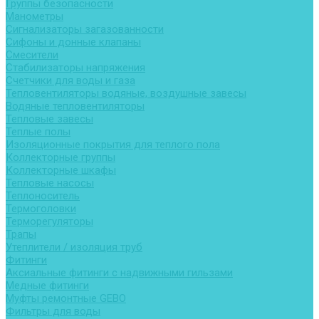
Группы безопасности
Манометры
Сигнализаторы загазованности
Сифоны и донные клапаны
Смесители
Стабилизаторы напряжения
Счетчики для воды и газа
Тепловентиляторы водяные, воздушные завесы
Водяные тепловентиляторы
Тепловые завесы
Теплые полы
Изоляционные покрытия для теплого пола
Коллекторные группы
Коллекторные шкафы
Тепловые насосы
Теплоноситель
Термоголовки
Терморегуляторы
Трапы
Утеплители / изоляция труб
Фитинги
Аксиальные фитинги с надвижными гильзами
Медные фитинги
Муфты ремонтные GEBO
Фильтры для воды