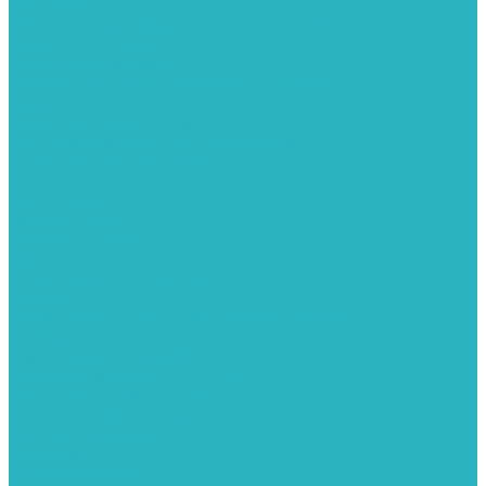
Теплые полы
Изоляционные покрытия для теплого пола
Коллекторные группы
Коллекторные шкафы
Комплектующее для систем теплого пола
Смесительные клапаны
Трубы для теплого пола
Узлы смесительные для теплого пола
Электрические теплые полы
Тепловые насосы
Теплоноситель
Термоголовки
Терморегуляторы
Трапы
Утеплители / изоляция труб
Фитинги
Аксиальные фитинги с надвижными гильзами
Медные фитинги
Муфты ремонтные GEBO
Обжимные фитинги STOUT APE
Пресс-фитинги STOUT APE
Разъемные фитинги (американки)
Резьбовые фитинги
Удлинители
Фитинги UPONOR