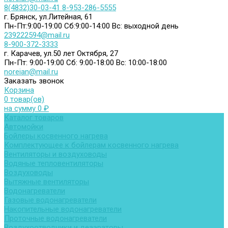
8(4832)30-03-41
8-953-286-5555
г. Брянск, ул.Литейная, 61
Пн-Пт:9:00-19:00
Сб:9:00-14:00
Вс: выходной день
239222594@mail.ru
8-900-372-3333
г. Карачев, ул.50 лет Октября, 27
Пн-Пт: 9:00-19:00
Сб: 9:00-18:00
Вс: 10:00-18:00
noreian@mail.ru
Заказать звонок
Корзина
0 товар(ов)
на сумму 0 ₽
Каталог товаров
Автомойки
Бойлеры косвенного нагрева
Комплектующее к бойлерам косвенного нагрева
Вентиляторы и воздуховоды
Водяные тепловентиляторы
Воздуховоды
Вытяжные вентиляторы
Водонагреватели
Газовые водонагреватели
Накопительные водонагреватели
Проточные водонагреватели
Воздухоотводчики и деаэраторы