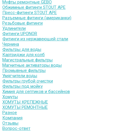
Муфты ремонтные GEBO
Обжимные фитинги STOUT APE
Пресс-фитинги STOUT APE
Разъемные фитинги (американки)
Резьбовые фитинги
Удлинители
Фитинги UPONOR
Фитинги из нержавеющей стали
Чернина
Фильтры для воды
Картриджи для колб
Магистральные фильтры
Магнитные активаторы воды
Промывные фильтры
Умягчители воды
Фильтры грубой очистки
Фильтры под мойку
Химия для септиков и бассейнов
Хомуты
ХОМУТЫ КРЕПЕЖНЫЕ
ХОМУТЫ РЕМОНТНЫЕ
Разное
Компания
Отзывы
Вопрос-ответ