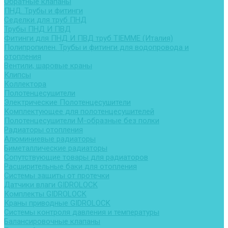
Обратные клапаны
ПНД. Трубы и фитинги
Седелки для труб ПНД
Трубы ПНД И ПВД
Фитинги для ПНД И ПВД труб TIEMME (Италия)
Полипропилен. Трубы и фитинги для водопровода и
отопления
Вентили, шаровые краны
Клипсы
Коллектора
Полотенцесушители
Электрические Полотенцесушители
Комплектующее для полотенцесушителей
Полотенцесушители М-образные без полки
Радиаторы отопления
Алюминиевые радиаторы
Биметаллические радиаторы
Сопутствующие товары для радиаторов
Расширительные баки для отопления
Системы защиты от протечки
Датчики влаги GIDROLOCK
Комплекты GIDROLOCK
Краны приводные GIDROLOCK
Системы контроля давления и температуры
Балансировочные клапаны