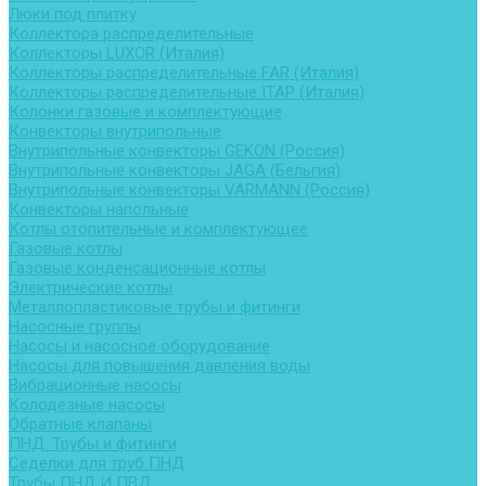
Люки под плитку
Коллектора распределительные
Коллекторы LUXOR (Италия)
Коллекторы распределительные FAR (Италия)
Коллекторы распределительные ITAP (Италия)
Колонки газовые и комплектующие
Конвекторы внутрипольные
Внутрипольные конвекторы GEKON (Россия)
Внутрипольные конвекторы JAGA (Бельгия)
Внутрипольные конвекторы VARMANN (Россия)
Конвекторы напольные
Котлы отопительные и комплектующее
Газовые котлы
Газовые конденсационные котлы
Электрические котлы
Металлопластиковые трубы и фитинги
Насосные группы
Насосы и насосное оборудование
Насосы для повышения давления воды
Вибрационные насосы
Колодезные насосы
Обратные клапаны
ПНД. Трубы и фитинги
Седелки для труб ПНД
Трубы ПНД И ПВД