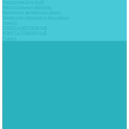
Картриджи для колб
Магистральные фильтры
Магнитные активаторы воды
Химия для септиков и бассейнов
Хомуты
ХОМУТЫ КРЕПЕЖНЫЕ
ХОМУТЫ РЕМОНТНЫЕ
Разное
Компания
Отзывы
Вопрос-ответ
Карта сайта
Политика конфиденциальности
Публичная оферта
Полезные статьи
Спецпредложения
Оплата и доставка
Бренды
Контакты
...
Каталог товаров
Автомойки
Бойлеры косвенного нагрева
Комплектующее к бойлерам косвенного нагрева
Вентиляторы и воздуховоды