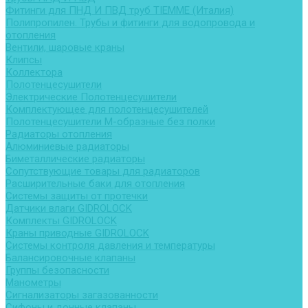
Фитинги для ПНД И ПВД труб TIEMME (Италия)
Полипропилен. Трубы и фитинги для водопровода и
отопления
Вентили, шаровые краны
Клипсы
Коллектора
Полотенцесушители
Электрические Полотенцесушители
Комплектующее для полотенцесушителей
Полотенцесушители М-образные без полки
Радиаторы отопления
Алюминиевые радиаторы
Биметаллические радиаторы
Сопутствующие товары для радиаторов
Расширительные баки для отопления
Системы защиты от протечки
Датчики влаги GIDROLOCK
Комплекты GIDROLOCK
Краны приводные GIDROLOCK
Системы контроля давления и температуры
Балансировочные клапаны
Группы безопасности
Манометры
Сигнализаторы загазованности
Сифоны и донные клапаны