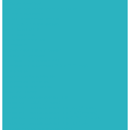
Запорная арматура
Арматура для радиаторов отопления
Вентили и задвижки
Клапаны электромагнитные
Краны для бытовой техники
Краны фланцевык
Краны шаровые
Инсталяции и унитазы
Инструменты
Вспомогательный инструмент
Ножницы и труборезы
Инструмент для сварки PPR
Инструмент для монтажа PEX И PERT труб
Канализация
Емкости для канализации
Канализация наружняя
Канализация внутренняя
Люки под плитку
Коллектора распределительные
Коллекторы LUXOR (Италия)
Коллекторы распределительные FAR (Италия)
Коллекторы распределительные ITAP (Италия)
Коллекторы распределительные STOUT (Италия)
Коллекторы распределительные TIM (КНР)
Комплектующее для коллекторов