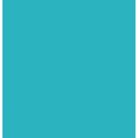
Поверхностные насосы
Санитарные насосы
Скважинные насосы
Циркуляционные насосы
Дренажные и фекальные насосы
Комплектующее для насосов
Шланги
Обратные клапаны
ПНД. Трубы и фитинги
Седелки для труб ПНД
Трубы ПНД И ПВД
Фитинги для ПНД И ПВД труб TIEMME (Италия)
Фитинги для ПНД И ПВД труб UNIDELTA (Италия)
Полипропилен. Трубы и фитинги для водопровода и
отопления
Вентили, шаровые краны
Клипсы
Коллектора
Комбинированные муфты
Крестовины
Муфты с накидной гайкой
Обводы
Обратные клапаны
Полипропиленовые трубы
Разъемные муфты