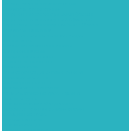
Колонки газовые и комплектующие
Конвекторы внутрипольные
Внутрипольные конвекторы GEKON (Россия)
Внутрипольные конвекторы JAGA (Бельгия)
Внутрипольные конвекторы VARMANN (Россия)
Конвекторы напольные
Котлы отопительные и комплектующее
Газовые котлы
Газовые конденсационные котлы
Электрические котлы
Твердотопливные котлы
Жидкотопливные котлы
Дизельные котлы
Комплектующее для систем отопления
Промышленные котлы
Комбинированные котлы
Запасные части для котлов
Металлопластиковые трубы и фитинги
Насосные группы
Насосы и насосное оборудование
Насосы для повышения давления воды
Вибрационные насосы
Колодезные насосы
Насосные станции
Насосы для рециркуляции