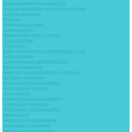
Гидроаккумуляторы и емкости
Гидроаккумуляторы для водоснабжения
Емкости для воды
Кессоны
Дренажная система
Кондиционеры
Инверторные сплит-системы
Сплит-системы
Прокладки
Трубы и фитинги из нержавеющей стали
Дымоудаление
Системы дымоудаления STOUT
Запорная арматура
Арматура для радиаторов отопления
Вентили и задвижки
Клапаны электромагнитные
Инсталяции и унитазы
Инструменты
Вспомогательный инструмент
Ножницы и труборезы
Инструмент для сварки PPR
Канализация
Емкости для канализации
Канализация наружняя
Канализация внутренняя