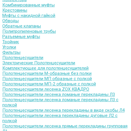
Комбинированные муфты
Крестовины
Муфты с накидной гайкой
Обводы
Обратные клапаны
Полипропиленовые трубы
Разъемные муфты
Тройник
Уголки
Фильтры
Полотенцесушители
Электрические Полотенцесушители
Комплектующее для полотенцесушителей
Полотенцесушители М-образные без полки
Полотенцесушители МП образные с полкой
Полотенцесушители МП-2 образные с полкой
Полотенцесушители лесенка ZOX КВАДРО
Полотенцесушители лесенка ломаные перекладины Л3
Полотенцесушители лесенка ломаные перекладины Л3 с
полкой
Полотенцесушители лесенка перекладины в виде скобы Л4
Полотенцесушители лесенка перекладины дуговые Л2 с
полкой
Полотенцесушители лесенка прямые перекладины групповая