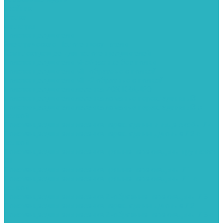
Тройник
Уголки
Фильтры
Полотенцесушители
Электрические Полотенцесушители
Комплектующее для полотенцесушителей
Полотенцесушители М-образные без полки
Полотенцесушители МП образные с полкой
Полотенцесушители МП-2 образные с полкой
Полотенцесушители лесенка ZOX КВАДРО
Полотенцесушители лесенка ломаные перекладины Л3
Полотенцесушители лесенка ломаные перекладины Л3 с
полкой
Полотенцесушители лесенка перекладины в виде скобы Л4
Полотенцесушители лесенка перекладины дуговые Л2 с
полкой
Полотенцесушители лесенка прямые перекладины групповая
Л1
Полотенцесушители лесенка прямые перекладины Л1
Полотенцесушители лесенка прямые перекладины Л1 с
полкой
Полотенцесушители лесенка Z-образные перекладины Л5
Полотенцесушители лесенка перекладины дуговые Л2
Полотенцесушители лесенка Z-образные перекладины Л5 с