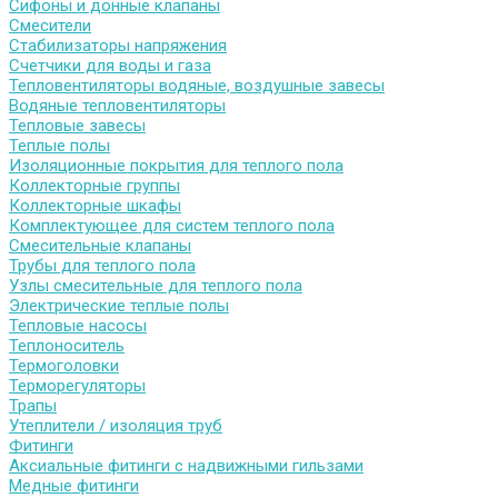
Сифоны и донные клапаны
Смесители
Стабилизаторы напряжения
Счетчики для воды и газа
Тепловентиляторы водяные, воздушные завесы
Водяные тепловентиляторы
Тепловые завесы
Теплые полы
Изоляционные покрытия для теплого пола
Коллекторные группы
Коллекторные шкафы
Комплектующее для систем теплого пола
Смесительные клапаны
Трубы для теплого пола
Узлы смесительные для теплого пола
Электрические теплые полы
Тепловые насосы
Теплоноситель
Термоголовки
Терморегуляторы
Трапы
Утеплители / изоляция труб
Фитинги
Аксиальные фитинги с надвижными гильзами
Медные фитинги