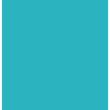
Водяные тепловентиляторы
Воздуховоды
Вытяжные вентиляторы
Водонагреватели
Газовые водонагреватели
Накопительные водонагреватели
Проточные водонагреватели
Воздухоотводчики и деаэраторы
Герметизация резьбы
Гидрострелки и коллектора
Гибкие подводки для воды и газа
Гидроаккумуляторы и емкости
Гидроаккумуляторы для водоснабжения
Емкости для воды
Кессоны
Погреба
Погреба - кессоны
Дренажная система
Кондиционеры
Инверторные сплит-системы
Сплит-системы
Прокладки
Трубы и фитинги из нержавеющей стали
Дымоудаление
Системы дымоудаления STOUT