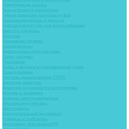
Герметизация резьбы
Гидрострелки и коллектора
Гибкие подводки для воды и газа
Гидроаккумуляторы и емкости
Гидроаккумуляторы для водоснабжения
Емкости для воды
Кессоны
Дренажная система
Кондиционеры
Инверторные сплит-системы
Сплит-системы
Прокладки
Трубы и фитинги из нержавеющей стали
Дымоудаление
Системы дымоудаления STOUT
Запорная арматура
Арматура для радиаторов отопления
Вентили и задвижки
Клапаны электромагнитные
Инсталяции и унитазы
Инструменты
Вспомогательный инструмент
Ножницы и труборезы
Инструмент для сварки PPR