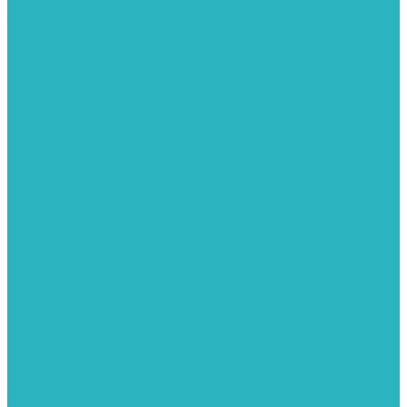
Фитинги из нержавеющей стали
Чернина
Фильтры для воды
Картриджи для колб
Магистральные фильтры
Магнитные активаторы воды
Промывные фильтры
Умягчители воды
Фильтры грубой очистки
Фильтры под мойку
Химия для септиков и бассейнов
Хомуты
ХОМУТЫ КРЕПЕЖНЫЕ
ХОМУТЫ РЕМОНТНЫЕ
Разное
Компания
Отзывы
Вопрос-ответ
Карта сайта
Политика конфиденциальности
Публичная оферта
Полезные статьи
Спецпредложения
Оплата и доставка
Бренды