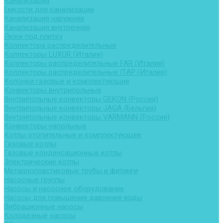
Канализация
Емкости для канализации
Канализация наружняя
Канализация внутренняя
Люки под плитку
Коллектора распределительные
Коллекторы LUXOR (Италия)
Коллекторы распределительные FAR (Италия)
Коллекторы распределительные ITAP (Италия)
Колонки газовые и комплектующие
Конвекторы внутрипольные
Внутрипольные конвекторы GEKON (Россия)
Внутрипольные конвекторы JAGA (Бельгия)
Внутрипольные конвекторы VARMANN (Россия)
Конвекторы напольные
Котлы отопительные и комплектующее
Газовые котлы
Газовые конденсационные котлы
Электрические котлы
Металлопластиковые трубы и фитинги
Насосные группы
Насосы и насосное оборудование
Насосы для повышения давления воды
Вибрационные насосы
Колодезные насосы