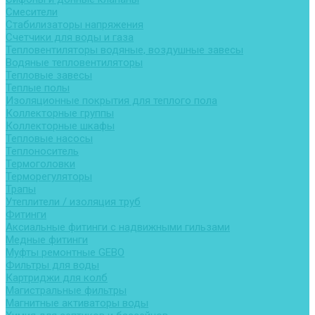
Смесители
Стабилизаторы напряжения
Счетчики для воды и газа
Тепловентиляторы водяные, воздушные завесы
Водяные тепловентиляторы
Тепловые завесы
Теплые полы
Изоляционные покрытия для теплого пола
Коллекторные группы
Коллекторные шкафы
Тепловые насосы
Теплоноситель
Термоголовки
Терморегуляторы
Трапы
Утеплители / изоляция труб
Фитинги
Аксиальные фитинги с надвижными гильзами
Медные фитинги
Муфты ремонтные GEBO
Фильтры для воды
Картриджи для колб
Магистральные фильтры
Магнитные активаторы воды