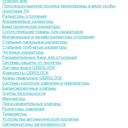
сторону АН6
Полотенцесушители лесенка перекладины в виде скобы
групповая Л4
Радиаторы отопления
Алюминиевые радиаторы
Биметаллические радиаторы
Сопутствующие товары для радиаторов
Вертикальные и дизайн радиаторы отопления
Стальные панельные радиаторы
Стальные трубчатые радиаторы
Чугунные радиаторы
Расширительные баки для отопления
Системы защиты от протечки
Датчики влаги GIDROLOCK
Комплекты GIDROLOCK
Краны приводные GIDROLOCK
Системы контроля давления и температуры
Балансировочные клапаны
Группы безопасности
Манометры
Предохранительные клапаны
Редукторы давоения
Термометры
Устройства автоматической подпитки
Сигнализаторы загазованности