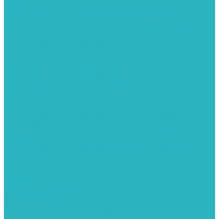
полкой
Полотенцесушители лесенка волнообразные перекладины
Л6
Полотенцесушители лесенка волнообразные перекладины
Л6 с полкой
Полотенцесушители лесенка Гитара АН5
Полотенцесушители лесенка Квадро
Полотенцесушители лесенка Т-образные перекладины
Полотенцесушители лесенка Антенна АН2
Полотенцесушители лесенка Парус АН3
Полотенцесушители Елка АН4
Полотенцесушители лесенка прямые перекладины групповая
с полкой Л1
Полотенцесушители лесенка полукруглые перекладины
групповая Л2
Полотенцесушители лесенка ломанные перекладины
групповая Л3
Полотенцесушители лесенка перекладины смещены в одну
сторону АН6
Полотенцесушители лесенка перекладины в виде скобы
групповая Л4
Радиаторы отопления
Алюминиевые радиаторы
Биметаллические радиаторы
Сопутствующие товары для радиаторов