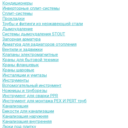
Кондиционеры
Инверторные сплит-системы
Сплит-системы
Прокладки
Трубы и фитинги из нержавеющей стали
Дымоудаление
Системы дымоудаления STOUT
Запорная арматура
Арматура для радиаторов отопления
Вентили и задвижки
Клапаны электромагнитные
Краны для бытовой техники
Краны фланцевык
Краны шаровые
Инсталяции и унитазы
Инструменты
Вспомогательный инструмент
Ножницы и труборезы
Инструмент для сварки PPR
Инструмент для монтажа PEX И PERT труб
Канализация
Емкости для канализации
Канализация наружняя
Канализация внутренняя
Люки под плитку