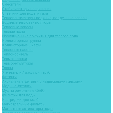
Смесители
Стабилизаторы напряжения
Счетчики для воды и газа
Тепловентиляторы водяные, воздушные завесы
Водяные тепловентиляторы
Тепловые завесы
Теплые полы
Изоляционные покрытия для теплого пола
Коллекторные группы
Коллекторные шкафы
Тепловые насосы
Теплоноситель
Термоголовки
Терморегуляторы
Трапы
Утеплители / изоляция труб
Фитинги
Аксиальные фитинги с надвижными гильзами
Медные фитинги
Муфты ремонтные GEBO
Фильтры для воды
Картриджи для колб
Магистральные фильтры
Магнитные активаторы воды