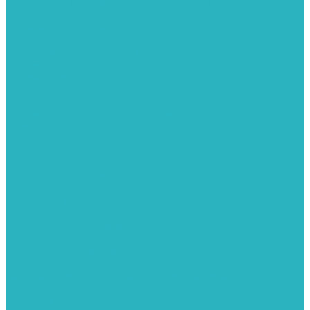
Вертикальные и дизайн радиаторы отопления
Стальные панельные радиаторы
Стальные трубчатые радиаторы
Чугунные радиаторы
Расширительные баки для отопления
Системы защиты от протечки
Датчики влаги GIDROLOCK
Комплекты GIDROLOCK
Краны приводные GIDROLOCK
Системы контроля давления и температуры
Балансировочные клапаны
Группы безопасности
Манометры
Предохранительные клапаны
Редукторы давоения
Термометры
Устройства автоматической подпитки
Сигнализаторы загазованности
Сифоны и донные клапаны
Смесители
Стабилизаторы напряжения
Счетчики для воды и газа
Тепловентиляторы водяные, воздушные завесы
Водяные тепловентиляторы
Тепловые завесы