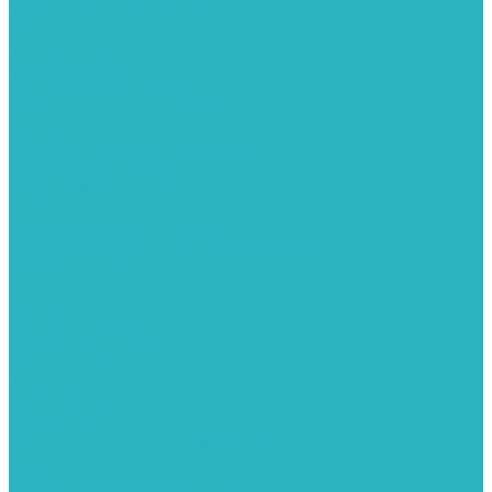
Водяные тепловентиляторы
Воздуховоды
Вытяжные вентиляторы
Водонагреватели
Газовые водонагреватели
Накопительные водонагреватели
Проточные водонагреватели
Воздухоотводчики и деаэраторы
Герметизация резьбы
Гидрострелки и коллектора
Гибкие подводки для воды и газа
Гидроаккумуляторы и емкости
Гидроаккумуляторы для водоснабжения
Емкости для воды
Кессоны
Погреба
Погреба - кессоны
Дренажная система
Кондиционеры
Инверторные сплит-системы
Сплит-системы
Прокладки
Трубы и фитинги из нержавеющей стали
Дымоудаление
Системы дымоудаления STOUT