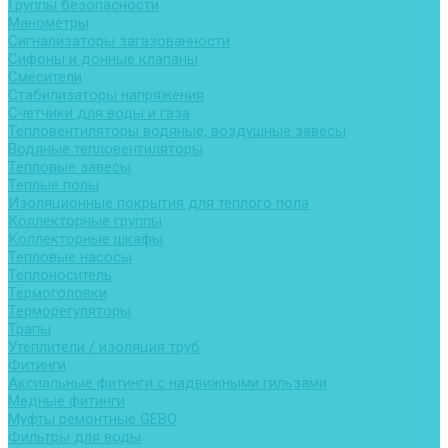
Группы безопасности
Манометры
Сигнализаторы загазованности
Сифоны и донные клапаны
Смесители
Стабилизаторы напряжения
Счетчики для воды и газа
Тепловентиляторы водяные, воздушные завесы
Водяные тепловентиляторы
Тепловые завесы
Теплые полы
Изоляционные покрытия для теплого пола
Коллекторные группы
Коллекторные шкафы
Тепловые насосы
Теплоноситель
Термоголовки
Терморегуляторы
Трапы
Утеплители / изоляция труб
Фитинги
Аксиальные фитинги с надвижными гильзами
Медные фитинги
Муфты ремонтные GEBO
Фильтры для воды