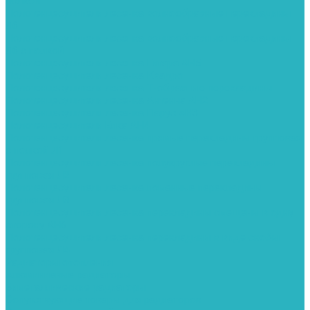
полкой
Полотенцесушители лесенка волнообразные перекладины
Л6
Полотенцесушители лесенка волнообразные перекладины
Л6 с полкой
Полотенцесушители лесенка Гитара АН5
Полотенцесушители лесенка Квадро
Полотенцесушители лесенка Т-образные перекладины
Полотенцесушители лесенка Антенна АН2
Полотенцесушители лесенка Парус АН3
Полотенцесушители Елка АН4
Полотенцесушители лесенка прямые перекладины групповая
с полкой Л1
Полотенцесушители лесенка полукруглые перекладины
групповая Л2
Полотенцесушители лесенка ломанные перекладины
групповая Л3
Полотенцесушители лесенка перекладины смещены в одну
сторону АН6
Полотенцесушители лесенка перекладины в виде скобы
групповая Л4
Радиаторы отопления
Алюминиевые радиаторы
Биметаллические радиаторы
Сопутствующие товары для радиаторов