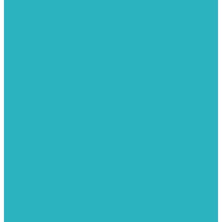
Запорная арматура
Арматура для радиаторов отопления
Вентили и задвижки
Клапаны электромагнитные
Краны для бытовой техники
Краны фланцевык
Краны шаровые
Инсталяции и унитазы
Инструменты
Вспомогательный инструмент
Ножницы и труборезы
Инструмент для сварки PPR
Инструмент для монтажа PEX И PERT труб
Канализация
Емкости для канализации
Канализация наружняя
Канализация внутренняя
Люки под плитку
Коллектора распределительные
Коллекторы LUXOR (Италия)
Коллекторы распределительные FAR (Италия)
Коллекторы распределительные ITAP (Италия)
Коллекторы распределительные STOUT (Италия)
Коллекторы распределительные TIM (КНР)
Комплектующее для коллекторов