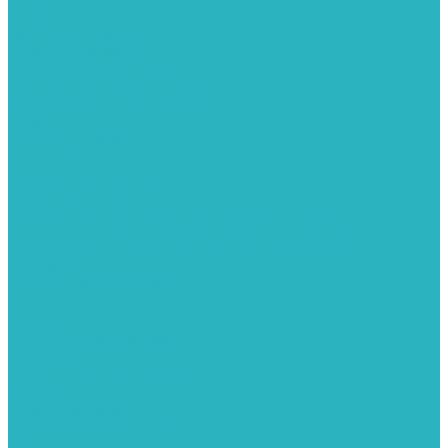
Поверхностные насосы
Санитарные насосы
Скважинные насосы
Циркуляционные насосы
Дренажные и фекальные насосы
Комплектующее для насосов
Шланги
Обратные клапаны
ПНД. Трубы и фитинги
Седелки для труб ПНД
Трубы ПНД И ПВД
Фитинги для ПНД И ПВД труб TIEMME (Италия)
Фитинги для ПНД И ПВД труб UNIDELTA (Италия)
Полипропилен. Трубы и фитинги для водопровода и
отопления
Вентили, шаровые краны
Клипсы
Коллектора
Комбинированные муфты
Крестовины
Муфты с накидной гайкой
Обводы
Обратные клапаны
Полипропиленовые трубы
Разъемные муфты