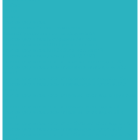
Тройник
Уголки
Фильтры
Полотенцесушители
Электрические Полотенцесушители
Комплектующее для полотенцесушителей
Полотенцесушители М-образные без полки
Полотенцесушители МП образные с полкой
Полотенцесушители МП-2 образные с полкой
Полотенцесушители лесенка ZOX КВАДРО
Полотенцесушители лесенка ломаные перекладины Л3
Полотенцесушители лесенка ломаные перекладины Л3 с
полкой
Полотенцесушители лесенка перекладины в виде скобы Л4
Полотенцесушители лесенка перекладины дуговые Л2 с
полкой
Полотенцесушители лесенка прямые перекладины групповая
Л1
Полотенцесушители лесенка прямые перекладины Л1
Полотенцесушители лесенка прямые перекладины Л1 с
полкой
Полотенцесушители лесенка Z-образные перекладины Л5
Полотенцесушители лесенка перекладины дуговые Л2
Полотенцесушители лесенка Z-образные перекладины Л5 с