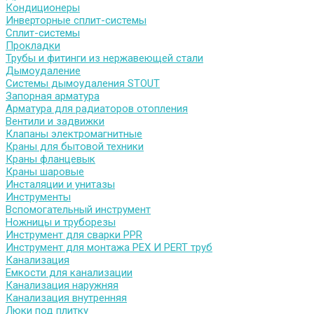
Кондиционеры
Инверторные сплит-системы
Сплит-системы
Прокладки
Трубы и фитинги из нержавеющей стали
Дымоудаление
Системы дымоудаления STOUT
Запорная арматура
Арматура для радиаторов отопления
Вентили и задвижки
Клапаны электромагнитные
Краны для бытовой техники
Краны фланцевык
Краны шаровые
Инсталяции и унитазы
Инструменты
Вспомогательный инструмент
Ножницы и труборезы
Инструмент для сварки PPR
Инструмент для монтажа PEX И PERT труб
Канализация
Емкости для канализации
Канализация наружняя
Канализация внутренняя
Люки под плитку