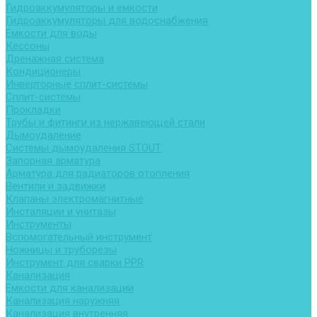
Гидроаккумуляторы и емкости
Гидроаккумуляторы для водоснабжения
Емкости для воды
Кессоны
Дренажная система
Кондиционеры
Инверторные сплит-системы
Сплит-системы
Прокладки
Трубы и фитинги из нержавеющей стали
Дымоудаление
Системы дымоудаления STOUT
Запорная арматура
Арматура для радиаторов отопления
Вентили и задвижки
Клапаны электромагнитные
Инсталяции и унитазы
Инструменты
Вспомогательный инструмент
Ножницы и труборезы
Инструмент для сварки PPR
Канализация
Емкости для канализации
Канализация наружняя
Канализация внутренняя