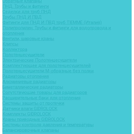
Обратные клапаны
ПНД. Трубы и фитинги
Седелки для труб ПНД
Трубы ПНД И ПВД
Фитинги для ПНД И ПВД труб TIEMME (Италия)
Полипропилен. Трубы и фитинги для водопровода и
отопления
Вентили, шаровые краны
Клипсы
Коллектора
Полотенцесушители
Электрические Полотенцесушители
Комплектующее для полотенцесушителей
Полотенцесушители М-образные без полки
Радиаторы отопления
Алюминиевые радиаторы
Биметаллические радиаторы
Сопутствующие товары для радиаторов
Расширительные баки для отопления
Системы защиты от протечки
Датчики влаги GIDROLOCK
Комплекты GIDROLOCK
Краны приводные GIDROLOCK
Системы контроля давления и температуры
Балансировочные клапаны