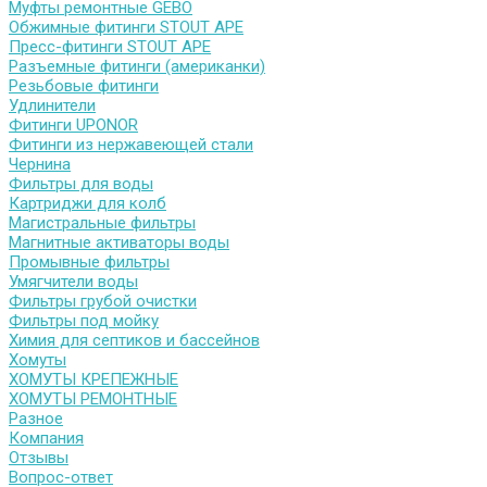
Муфты ремонтные GEBO
Обжимные фитинги STOUT APE
Пресс-фитинги STOUT APE
Разъемные фитинги (американки)
Резьбовые фитинги
Удлинители
Фитинги UPONOR
Фитинги из нержавеющей стали
Чернина
Фильтры для воды
Картриджи для колб
Магистральные фильтры
Магнитные активаторы воды
Промывные фильтры
Умягчители воды
Фильтры грубой очистки
Фильтры под мойку
Химия для септиков и бассейнов
Хомуты
ХОМУТЫ КРЕПЕЖНЫЕ
ХОМУТЫ РЕМОНТНЫЕ
Разное
Компания
Отзывы
Вопрос-ответ