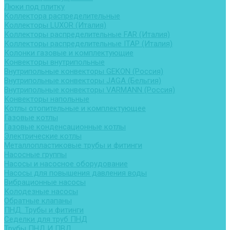
Люки под плитку
Коллектора распределительные
Коллекторы LUXOR (Италия)
Коллекторы распределительные FAR (Италия)
Коллекторы распределительные ITAP (Италия)
Колонки газовые и комплектующие
Конвекторы внутрипольные
Внутрипольные конвекторы GEKON (Россия)
Внутрипольные конвекторы JAGA (Бельгия)
Внутрипольные конвекторы VARMANN (Россия)
Конвекторы напольные
Котлы отопительные и комплектующее
Газовые котлы
Газовые конденсационные котлы
Электрические котлы
Металлопластиковые трубы и фитинги
Насосные группы
Насосы и насосное оборудование
Насосы для повышения давления воды
Вибрационные насосы
Колодезные насосы
Обратные клапаны
ПНД. Трубы и фитинги
Седелки для труб ПНД
Трубы ПНД И ПВД