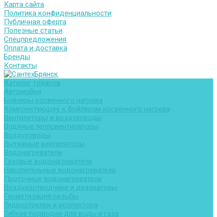
Карта сайта
Политика конфиденциальности
Публичная оферта
Полезные статьи
Спецпредложения
Оплата и доставка
Бренды
Контакты
Каталог товаров
Автомойки
Бойлеры косвенного нагрева
Комплектующее к бойлерам косвенного нагрева
Вентиляторы и воздуховоды
Водяные тепловентиляторы
Воздуховоды
Вытяжные вентиляторы
Водонагреватели
Газовые водонагреватели
Накопительные водонагреватели
Проточные водонагреватели
Воздухоотводчики и деаэраторы
Герметизация резьбы
Гидрострелки и коллектора
Гибкие подводки для воды и газа