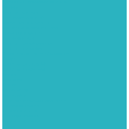
Фитинги из нержавеющей стали
Чернина
Фильтры для воды
Картриджи для колб
Магистральные фильтры
Магнитные активаторы воды
Промывные фильтры
Умягчители воды
Фильтры грубой очистки
Фильтры под мойку
Химия для септиков и бассейнов
Хомуты
ХОМУТЫ КРЕПЕЖНЫЕ
ХОМУТЫ РЕМОНТНЫЕ
Разное
Компания
Отзывы
Вопрос-ответ
Карта сайта
Политика конфиденциальности
Публичная оферта
Полезные статьи
Спецпредложения
Оплата и доставка
Бренды