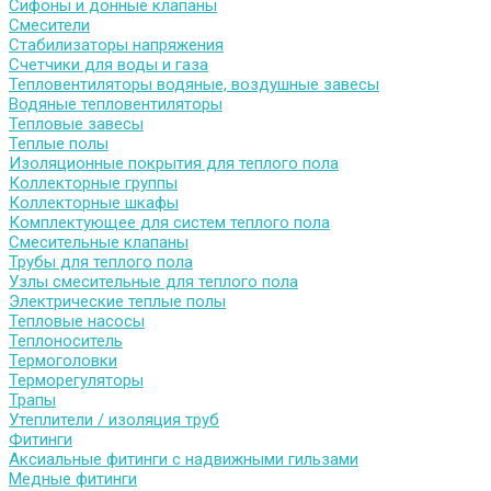
Сифоны и донные клапаны
Смесители
Стабилизаторы напряжения
Счетчики для воды и газа
Тепловентиляторы водяные, воздушные завесы
Водяные тепловентиляторы
Тепловые завесы
Теплые полы
Изоляционные покрытия для теплого пола
Коллекторные группы
Коллекторные шкафы
Комплектующее для систем теплого пола
Смесительные клапаны
Трубы для теплого пола
Узлы смесительные для теплого пола
Электрические теплые полы
Тепловые насосы
Теплоноситель
Термоголовки
Терморегуляторы
Трапы
Утеплители / изоляция труб
Фитинги
Аксиальные фитинги с надвижными гильзами
Медные фитинги