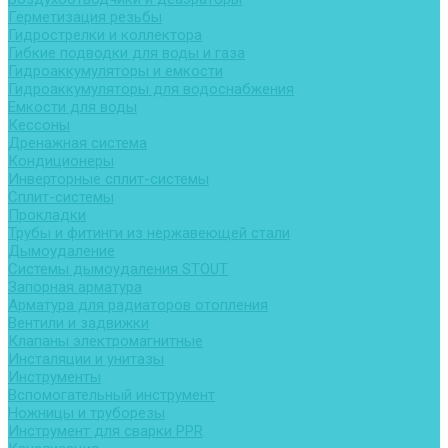
Герметизация резьбы
Гидрострелки и коллектора
Гибкие подводки для воды и газа
Гидроаккумуляторы и емкости
Гидроаккумуляторы для водоснабжения
Емкости для воды
Кессоны
Дренажная система
Кондиционеры
Инверторные сплит-системы
Сплит-системы
Прокладки
Трубы и фитинги из нержавеющей стали
Дымоудаление
Системы дымоудаления STOUT
Запорная арматура
Арматура для радиаторов отопления
Вентили и задвижки
Клапаны электромагнитные
Инсталяции и унитазы
Инструменты
Вспомогательный инструмент
Ножницы и труборезы
Инструмент для сварки PPR