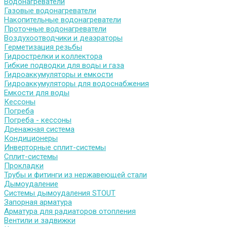
Водонагреватели
Газовые водонагреватели
Накопительные водонагреватели
Проточные водонагреватели
Воздухоотводчики и деаэраторы
Герметизация резьбы
Гидрострелки и коллектора
Гибкие подводки для воды и газа
Гидроаккумуляторы и емкости
Гидроаккумуляторы для водоснабжения
Емкости для воды
Кессоны
Погреба
Погреба - кессоны
Дренажная система
Кондиционеры
Инверторные сплит-системы
Сплит-системы
Прокладки
Трубы и фитинги из нержавеющей стали
Дымоудаление
Системы дымоудаления STOUT
Запорная арматура
Арматура для радиаторов отопления
Вентили и задвижки