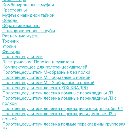
Комбинированные муфты
Крестовины
Муфты с накидной гайкой
Обводы
Обратные клапаны
Полипропиленовые трубы
Разъемные муфты
Тройник
Уголки
Фильтры
Полотенцесушители
Электрические Полотенцесушители
Комплектующее для полотенцесушителей
Полотенцесушители М-образные без полки
Полотенцесушители МП образные с полкой
Полотенцесушители МП-2 образные с полкой
Полотенцесушители лесенка ZOX КВАДРО
Полотенцесушители лесенка ломаные перекладины Л3
Полотенцесушители лесенка ломаные перекладины Л3 с
полкой
Полотенцесушители лесенка перекладины в виде скобы Л4
Полотенцесушители лесенка перекладины дуговые Л2 с
полкой
Полотенцесушители лесенка прямые перекладины групповая