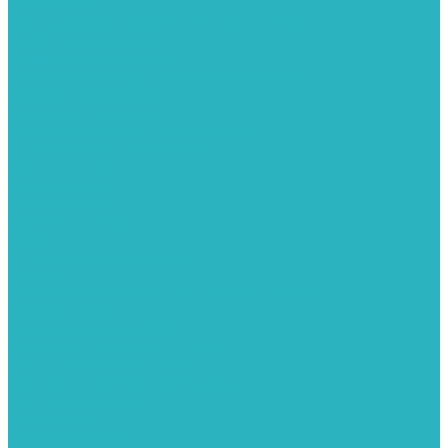
Теплые полы
Изоляционные покрытия для теплого пола
Коллекторные группы
Коллекторные шкафы
Комплектующее для систем теплого пола
Смесительные клапаны
Трубы для теплого пола
Узлы смесительные для теплого пола
Электрические теплые полы
Тепловые насосы
Теплоноситель
Термоголовки
Терморегуляторы
Трапы
Утеплители / изоляция труб
Фитинги
Аксиальные фитинги с надвижными гильзами
Медные фитинги
Муфты ремонтные GEBO
Обжимные фитинги STOUT APE
Пресс-фитинги STOUT APE
Разъемные фитинги (американки)
Резьбовые фитинги
Удлинители
Фитинги UPONOR