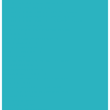
Колонки газовые и комплектующие
Конвекторы внутрипольные
Внутрипольные конвекторы GEKON (Россия)
Внутрипольные конвекторы JAGA (Бельгия)
Внутрипольные конвекторы VARMANN (Россия)
Конвекторы напольные
Котлы отопительные и комплектующее
Газовые котлы
Газовые конденсационные котлы
Электрические котлы
Твердотопливные котлы
Жидкотопливные котлы
Дизельные котлы
Комплектующее для систем отопления
Промышленные котлы
Комбинированные котлы
Запасные части для котлов
Металлопластиковые трубы и фитинги
Насосные группы
Насосы и насосное оборудование
Насосы для повышения давления воды
Вибрационные насосы
Колодезные насосы
Насосные станции
Насосы для рециркуляции