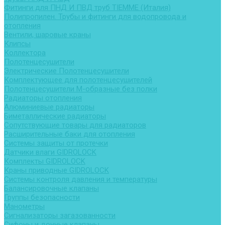
Фитинги для ПНД И ПВД труб TIEMME (Италия)
Полипропилен. Трубы и фитинги для водопровода и
отопления
Вентили, шаровые краны
Клипсы
Коллектора
Полотенцесушители
Электрические Полотенцесушители
Комплектующее для полотенцесушителей
Полотенцесушители М-образные без полки
Радиаторы отопления
Алюминиевые радиаторы
Биметаллические радиаторы
Сопутствующие товары для радиаторов
Расширительные баки для отопления
Системы защиты от протечки
Датчики влаги GIDROLOCK
Комплекты GIDROLOCK
Краны приводные GIDROLOCK
Системы контроля давления и температуры
Балансировочные клапаны
Группы безопасности
Манометры
Сигнализаторы загазованности
Сифоны и донные клапаны