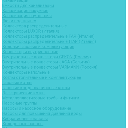
Канализация
Емкости для канализации
Канализация наружняя
Канализация внутренняя
Люки под плитку
Коллектора распределительные
Коллекторы LUXOR (Италия)
Коллекторы распределительные FAR (Италия)
Коллекторы распределительные ITAP (Италия)
Колонки газовые и комплектующие
Конвекторы внутрипольные
Внутрипольные конвекторы GEKON (Россия)
Внутрипольные конвекторы JAGA (Бельгия)
Внутрипольные конвекторы VARMANN (Россия)
Конвекторы напольные
Котлы отопительные и комплектующее
Газовые котлы
Газовые конденсационные котлы
Электрические котлы
Металлопластиковые трубы и фитинги
Насосные группы
Насосы и насосное оборудование
Насосы для повышения давления воды
Вибрационные насосы
Колодезные насосы