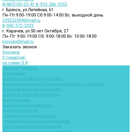
8(4832)30-03-41
8-953-286-5555
г. Брянск, ул.Литейная, 61
Пн-Пт:9:00-19:00
Сб:9:00-14:00
Вс: выходной день
239222594@mail.ru
8-900-372-3333
г. Карачев, ул.50 лет Октября, 27
Пн-Пт: 9:00-19:00
Сб: 9:00-18:00
Вс: 10:00-18:00
noreian@mail.ru
Заказать звонок
Корзина
0 товар(ов)
на сумму 0 ₽
Каталог товаров
Автомойки
Бойлеры косвенного нагрева
Комплектующее к бойлерам косвенного нагрева
Вентиляторы и воздуховоды
Водяные тепловентиляторы
Воздуховоды
Вытяжные вентиляторы
Водонагреватели
Газовые водонагреватели
Накопительные водонагреватели
Проточные водонагреватели
Воздухоотводчики и деаэраторы