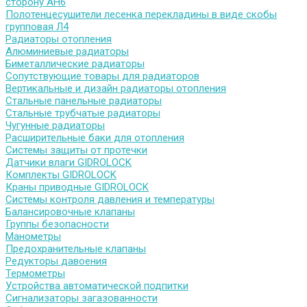
сторону АН6
Полотенцесушители лесенка перекладины в виде скобы
групповая Л4
Радиаторы отопления
Алюминиевые радиаторы
Биметаллические радиаторы
Сопутствующие товары для радиаторов
Вертикальные и дизайн радиаторы отопления
Стальные панельные радиаторы
Стальные трубчатые радиаторы
Чугунные радиаторы
Расширительные баки для отопления
Системы защиты от протечки
Датчики влаги GIDROLOCK
Комплекты GIDROLOCK
Краны приводные GIDROLOCK
Системы контроля давления и температуры
Балансировочные клапаны
Группы безопасности
Манометры
Предохранительные клапаны
Редукторы давоения
Термометры
Устройства автоматической подпитки
Сигнализаторы загазованности