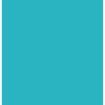
Обратные клапаны
ПНД. Трубы и фитинги
Седелки для труб ПНД
Трубы ПНД И ПВД
Фитинги для ПНД И ПВД труб TIEMME (Италия)
Полипропилен. Трубы и фитинги для водопровода и
отопления
Вентили, шаровые краны
Клипсы
Коллектора
Полотенцесушители
Электрические Полотенцесушители
Комплектующее для полотенцесушителей
Полотенцесушители М-образные без полки
Радиаторы отопления
Алюминиевые радиаторы
Биметаллические радиаторы
Сопутствующие товары для радиаторов
Расширительные баки для отопления
Системы защиты от протечки
Датчики влаги GIDROLOCK
Комплекты GIDROLOCK
Краны приводные GIDROLOCK
Системы контроля давления и температуры
Балансировочные клапаны