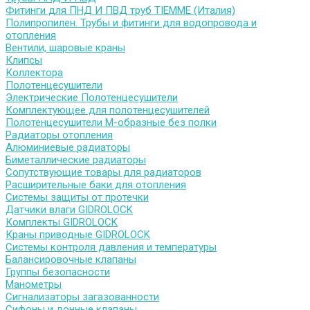
Фитинги для ПНД И ПВД труб TIEMME (Италия)
Полипропилен. Трубы и фитинги для водопровода и
отопления
Вентили, шаровые краны
Клипсы
Коллектора
Полотенцесушители
Электрические Полотенцесушители
Комплектующее для полотенцесушителей
Полотенцесушители М-образные без полки
Радиаторы отопления
Алюминиевые радиаторы
Биметаллические радиаторы
Сопутствующие товары для радиаторов
Расширительные баки для отопления
Системы защиты от протечки
Датчики влаги GIDROLOCK
Комплекты GIDROLOCK
Краны приводные GIDROLOCK
Системы контроля давления и температуры
Балансировочные клапаны
Группы безопасности
Манометры
Сигнализаторы загазованности
Сифоны и донные клапаны