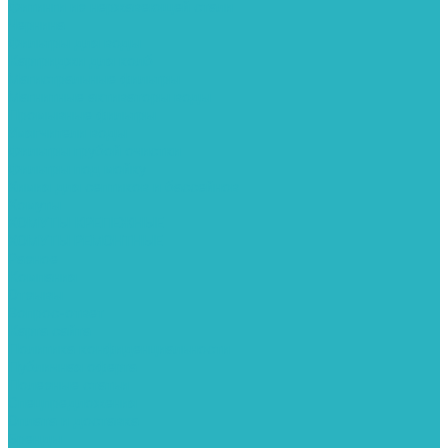
Фитинги из нержавеющей стали
Чернина
Фильтры для воды
Картриджи для колб
Магистральные фильтры
Магнитные активаторы воды
Промывные фильтры
Умягчители воды
Фильтры грубой очистки
Фильтры под мойку
Химия для септиков и бассейнов
Хомуты
ХОМУТЫ КРЕПЕЖНЫЕ
ХОМУТЫ РЕМОНТНЫЕ
Разное
Компания
Отзывы
Вопрос-ответ
Карта сайта
Политика конфиденциальности
Публичная оферта
Полезные статьи
Спецпредложения
Оплата и доставка
Бренды