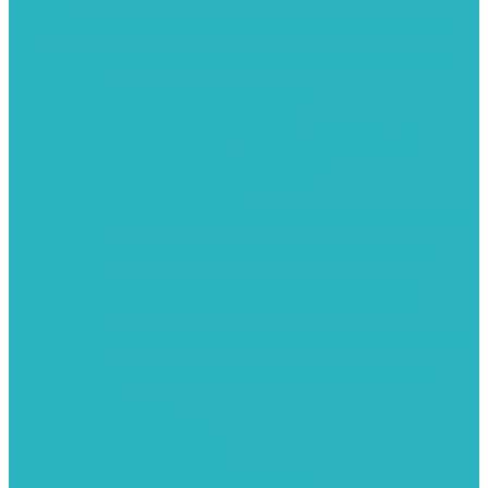
полкой
Полотенцесушители лесенка волнообразные перекладины
Л6
Полотенцесушители лесенка волнообразные перекладины
Л6 с полкой
Полотенцесушители лесенка Гитара АН5
Полотенцесушители лесенка Квадро
Полотенцесушители лесенка Т-образные перекладины
Полотенцесушители лесенка Антенна АН2
Полотенцесушители лесенка Парус АН3
Полотенцесушители Елка АН4
Полотенцесушители лесенка прямые перекладины групповая
с полкой Л1
Полотенцесушители лесенка полукруглые перекладины
групповая Л2
Полотенцесушители лесенка ломанные перекладины
групповая Л3
Полотенцесушители лесенка перекладины смещены в одну
сторону АН6
Полотенцесушители лесенка перекладины в виде скобы
групповая Л4
Радиаторы отопления
Алюминиевые радиаторы
Биметаллические радиаторы
Сопутствующие товары для радиаторов