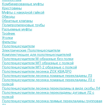
Комбинированные муфты
Крестовины
Муфты с накидной гайкой
Обводы
Обратные клапаны
Полипропиленовые трубы
Разъемные муфты
Тройник
Уголки
Фильтры
Полотенцесушители
Электрические Полотенцесушители
Комплектующее для полотенцесушителей
Полотенцесушители М-образные без полки
Полотенцесушители МП образные с полкой
Полотенцесушители МП-2 образные с полкой
Полотенцесушители лесенка ZOX КВАДРО
Полотенцесушители лесенка ломаные перекладины Л3
Полотенцесушители лесенка ломаные перекладины Л3 с
полкой
Полотенцесушители лесенка перекладины в виде скобы Л4
Полотенцесушители лесенка перекладины дуговые Л2 с
полкой
Полотенцесушители лесенка прямые перекладины групповая