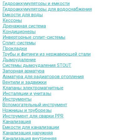
Гидроаккумуляторы и емкости
Гидроаккумуляторы для водоснабжения
Емкости для воды
Кессоны
Дренажная система
Кондиционеры
Инверторные сплит-системы
Сплит-системы
Прокладки
Трубы и фитинги из нержавеющей стали
Дымоудаление
Системы дымоудаления STOUT
Запорная арматура
Арматура для радиаторов отопления
Вентили и задвижки
Клапаны электромагнитные
Инсталяции и унитазы
Инструменты
Вспомогательный инструмент
Ножницы и труборезы
Инструмент для сварки PPR
Канализация
Емкости для канализации
Канализация наружняя
Канализация внутренняя