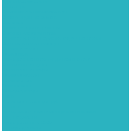
Группы безопасности
Манометры
Сигнализаторы загазованности
Сифоны и донные клапаны
Смесители
Стабилизаторы напряжения
Счетчики для воды и газа
Тепловентиляторы водяные, воздушные завесы
Водяные тепловентиляторы
Тепловые завесы
Теплые полы
Изоляционные покрытия для теплого пола
Коллекторные группы
Коллекторные шкафы
Тепловые насосы
Теплоноситель
Термоголовки
Терморегуляторы
Трапы
Утеплители / изоляция труб
Фитинги
Аксиальные фитинги с надвижными гильзами
Медные фитинги
Муфты ремонтные GEBO
Фильтры для воды