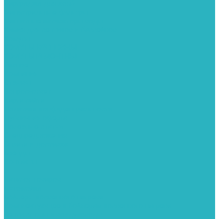
Картриджи для колб
Магистральные фильтры
Магнитные активаторы воды
Химия для септиков и бассейнов
Хомуты
ХОМУТЫ КРЕПЕЖНЫЕ
ХОМУТЫ РЕМОНТНЫЕ
Разное
Компания
Отзывы
Вопрос-ответ
Карта сайта
Политика конфиденциальности
Публичная оферта
Полезные статьи
Спецпредложения
Оплата и доставка
Бренды
Контакты
...
Каталог товаров
Автомойки
Бойлеры косвенного нагрева
Комплектующее к бойлерам косвенного нагрева
Вентиляторы и воздуховоды