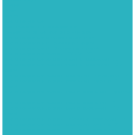
Тройник
Уголки
Фильтры
Полотенцесушители
Электрические Полотенцесушители
Комплектующее для полотенцесушителей
Полотенцесушители М-образные без полки
Полотенцесушители МП образные с полкой
Полотенцесушители МП-2 образные с полкой
Полотенцесушители лесенка ZOX КВАДРО
Полотенцесушители лесенка ломаные перекладины Л3
Полотенцесушители лесенка ломаные перекладины Л3 с
полкой
Полотенцесушители лесенка перекладины в виде скобы Л4
Полотенцесушители лесенка перекладины дуговые Л2 с
полкой
Полотенцесушители лесенка прямые перекладины групповая
Л1
Полотенцесушители лесенка прямые перекладины Л1
Полотенцесушители лесенка прямые перекладины Л1 с
полкой
Полотенцесушители лесенка Z-образные перекладины Л5
Полотенцесушители лесенка перекладины дуговые Л2
Полотенцесушители лесенка Z-образные перекладины Л5 с