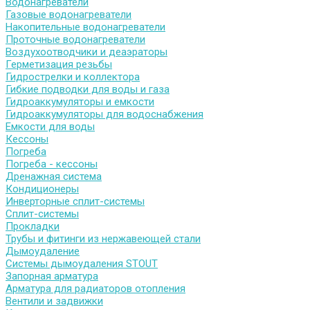
Водонагреватели
Газовые водонагреватели
Накопительные водонагреватели
Проточные водонагреватели
Воздухоотводчики и деаэраторы
Герметизация резьбы
Гидрострелки и коллектора
Гибкие подводки для воды и газа
Гидроаккумуляторы и емкости
Гидроаккумуляторы для водоснабжения
Емкости для воды
Кессоны
Погреба
Погреба - кессоны
Дренажная система
Кондиционеры
Инверторные сплит-системы
Сплит-системы
Прокладки
Трубы и фитинги из нержавеющей стали
Дымоудаление
Системы дымоудаления STOUT
Запорная арматура
Арматура для радиаторов отопления
Вентили и задвижки