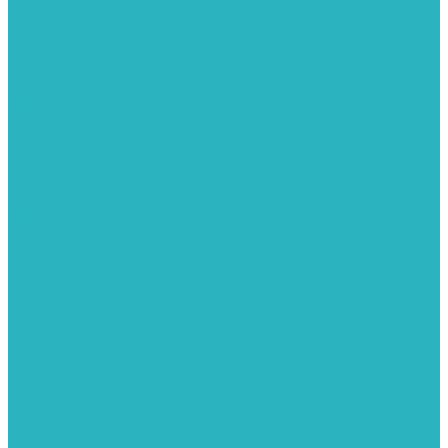
Герметизация резьбы
Гидрострелки и коллектора
Гибкие подводки для воды и газа
Гидроаккумуляторы и емкости
Гидроаккумуляторы для водоснабжения
Емкости для воды
Кессоны
Дренажная система
Кондиционеры
Инверторные сплит-системы
Сплит-системы
Прокладки
Трубы и фитинги из нержавеющей стали
Дымоудаление
Системы дымоудаления STOUT
Запорная арматура
Арматура для радиаторов отопления
Вентили и задвижки
Клапаны электромагнитные
Инсталяции и унитазы
Инструменты
Вспомогательный инструмент
Ножницы и труборезы
Инструмент для сварки PPR