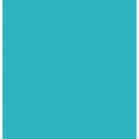
Запорная арматура
Арматура для радиаторов отопления
Вентили и задвижки
Клапаны электромагнитные
Краны для бытовой техники
Краны фланцевык
Краны шаровые
Инсталяции и унитазы
Инструменты
Вспомогательный инструмент
Ножницы и труборезы
Инструмент для сварки PPR
Инструмент для монтажа PEX И PERT труб
Канализация
Емкости для канализации
Канализация наружняя
Канализация внутренняя
Люки под плитку
Коллектора распределительные
Коллекторы LUXOR (Италия)
Коллекторы распределительные FAR (Италия)
Коллекторы распределительные ITAP (Италия)
Коллекторы распределительные STOUT (Италия)
Коллекторы распределительные TIM (КНР)
Комплектующее для коллекторов