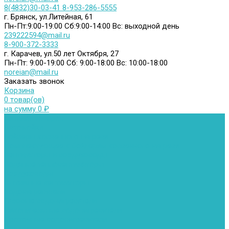
8(4832)30-03-41
8-953-286-5555
г. Брянск, ул.Литейная, 61
Пн-Пт:9:00-19:00
Сб:9:00-14:00
Вс: выходной день
239222594@mail.ru
8-900-372-3333
г. Карачев, ул.50 лет Октября, 27
Пн-Пт: 9:00-19:00
Сб: 9:00-18:00
Вс: 10:00-18:00
noreian@mail.ru
Заказать звонок
Корзина
0 товар(ов)
на сумму 0 ₽
Каталог товаров
Автомойки
Бойлеры косвенного нагрева
Комплектующее к бойлерам косвенного нагрева
Вентиляторы и воздуховоды
Водяные тепловентиляторы
Воздуховоды
Вытяжные вентиляторы
Водонагреватели
Газовые водонагреватели
Накопительные водонагреватели
Проточные водонагреватели
Воздухоотводчики и деаэраторы