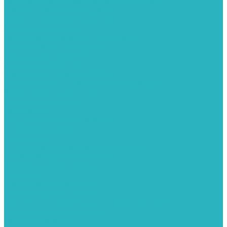
Вертикальные и дизайн радиаторы отопления
Стальные панельные радиаторы
Стальные трубчатые радиаторы
Чугунные радиаторы
Расширительные баки для отопления
Системы защиты от протечки
Датчики влаги GIDROLOCK
Комплекты GIDROLOCK
Краны приводные GIDROLOCK
Системы контроля давления и температуры
Балансировочные клапаны
Группы безопасности
Манометры
Предохранительные клапаны
Редукторы давоения
Термометры
Устройства автоматической подпитки
Сигнализаторы загазованности
Сифоны и донные клапаны
Смесители
Стабилизаторы напряжения
Счетчики для воды и газа
Тепловентиляторы водяные, воздушные завесы
Водяные тепловентиляторы
Тепловые завесы