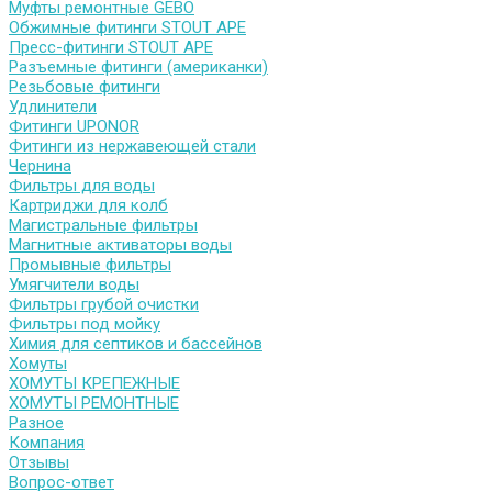
Муфты ремонтные GEBO
Обжимные фитинги STOUT APE
Пресс-фитинги STOUT APE
Разъемные фитинги (американки)
Резьбовые фитинги
Удлинители
Фитинги UPONOR
Фитинги из нержавеющей стали
Чернина
Фильтры для воды
Картриджи для колб
Магистральные фильтры
Магнитные активаторы воды
Промывные фильтры
Умягчители воды
Фильтры грубой очистки
Фильтры под мойку
Химия для септиков и бассейнов
Хомуты
ХОМУТЫ КРЕПЕЖНЫЕ
ХОМУТЫ РЕМОНТНЫЕ
Разное
Компания
Отзывы
Вопрос-ответ