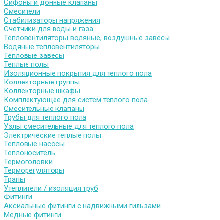
Сифоны и донные клапаны
Смесители
Стабилизаторы напряжения
Счетчики для воды и газа
Тепловентиляторы водяные, воздушные завесы
Водяные тепловентиляторы
Тепловые завесы
Теплые полы
Изоляционные покрытия для теплого пола
Коллекторные группы
Коллекторные шкафы
Комплектующее для систем теплого пола
Смесительные клапаны
Трубы для теплого пола
Узлы смесительные для теплого пола
Электрические теплые полы
Тепловые насосы
Теплоноситель
Термоголовки
Терморегуляторы
Трапы
Утеплители / изоляция труб
Фитинги
Аксиальные фитинги с надвижными гильзами
Медные фитинги