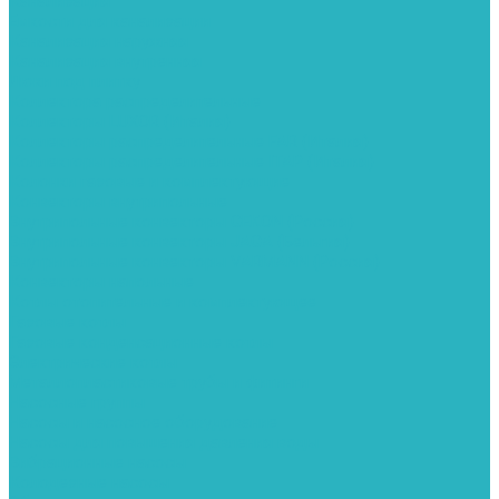
Канализация
Емкости для канализации
Канализация наружняя
Канализация внутренняя
Люки под плитку
Коллектора распределительные
Коллекторы LUXOR (Италия)
Коллекторы распределительные FAR (Италия)
Коллекторы распределительные ITAP (Италия)
Колонки газовые и комплектующие
Конвекторы внутрипольные
Внутрипольные конвекторы GEKON (Россия)
Внутрипольные конвекторы JAGA (Бельгия)
Внутрипольные конвекторы VARMANN (Россия)
Конвекторы напольные
Котлы отопительные и комплектующее
Газовые котлы
Газовые конденсационные котлы
Электрические котлы
Металлопластиковые трубы и фитинги
Насосные группы
Насосы и насосное оборудование
Насосы для повышения давления воды
Вибрационные насосы
Колодезные насосы