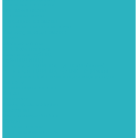
Поверхностные насосы
Санитарные насосы
Скважинные насосы
Циркуляционные насосы
Дренажные и фекальные насосы
Комплектующее для насосов
Шланги
Обратные клапаны
ПНД. Трубы и фитинги
Седелки для труб ПНД
Трубы ПНД И ПВД
Фитинги для ПНД И ПВД труб TIEMME (Италия)
Фитинги для ПНД И ПВД труб UNIDELTA (Италия)
Полипропилен. Трубы и фитинги для водопровода и
отопления
Вентили, шаровые краны
Клипсы
Коллектора
Комбинированные муфты
Крестовины
Муфты с накидной гайкой
Обводы
Обратные клапаны
Полипропиленовые трубы
Разъемные муфты