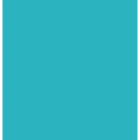
Теплые полы
Изоляционные покрытия для теплого пола
Коллекторные группы
Коллекторные шкафы
Комплектующее для систем теплого пола
Смесительные клапаны
Трубы для теплого пола
Узлы смесительные для теплого пола
Электрические теплые полы
Тепловые насосы
Теплоноситель
Термоголовки
Терморегуляторы
Трапы
Утеплители / изоляция труб
Фитинги
Аксиальные фитинги с надвижными гильзами
Медные фитинги
Муфты ремонтные GEBO
Обжимные фитинги STOUT APE
Пресс-фитинги STOUT APE
Разъемные фитинги (американки)
Резьбовые фитинги
Удлинители
Фитинги UPONOR