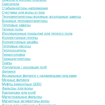
Смесители
Стабилизаторы напряжения
Счетчики для воды и газа
Тепловентиляторы водяные, воздушные завесы
Водяные тепловентиляторы
Тепловые завесы
Теплые полы
Изоляционные покрытия для теплого пола
Коллекторные группы
Коллекторные шкафы
Тепловые насосы
Теплоноситель
Термоголовки
Терморегуляторы
Трапы
Утеплители / изоляция труб
Фитинги
Аксиальные фитинги с надвижными гильзами
Медные фитинги
Муфты ремонтные GEBO
Фильтры для воды
Картриджи для колб
Магистральные фильтры
Магнитные активаторы воды