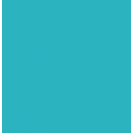
Водяные тепловентиляторы
Воздуховоды
Вытяжные вентиляторы
Водонагреватели
Газовые водонагреватели
Накопительные водонагреватели
Проточные водонагреватели
Воздухоотводчики и деаэраторы
Герметизация резьбы
Гидрострелки и коллектора
Гибкие подводки для воды и газа
Гидроаккумуляторы и емкости
Гидроаккумуляторы для водоснабжения
Емкости для воды
Кессоны
Погреба
Погреба - кессоны
Дренажная система
Кондиционеры
Инверторные сплит-системы
Сплит-системы
Прокладки
Трубы и фитинги из нержавеющей стали
Дымоудаление
Системы дымоудаления STOUT