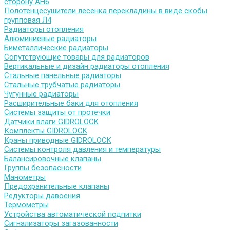
сторону АН6
Полотенцесушители лесенка перекладины в виде скобы
групповая Л4
Радиаторы отопления
Алюминиевые радиаторы
Биметаллические радиаторы
Сопутствующие товары для радиаторов
Вертикальные и дизайн радиаторы отопления
Стальные панельные радиаторы
Стальные трубчатые радиаторы
Чугунные радиаторы
Расширительные баки для отопления
Системы защиты от протечки
Датчики влаги GIDROLOCK
Комплекты GIDROLOCK
Краны приводные GIDROLOCK
Системы контроля давления и температуры
Балансировочные клапаны
Группы безопасности
Манометры
Предохранительные клапаны
Редукторы давоения
Термометры
Устройства автоматической подпитки
Сигнализаторы загазованности