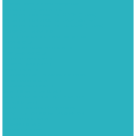
Колонки газовые и комплектующие
Конвекторы внутрипольные
Внутрипольные конвекторы GEKON (Россия)
Внутрипольные конвекторы JAGA (Бельгия)
Внутрипольные конвекторы VARMANN (Россия)
Конвекторы напольные
Котлы отопительные и комплектующее
Газовые котлы
Газовые конденсационные котлы
Электрические котлы
Твердотопливные котлы
Жидкотопливные котлы
Дизельные котлы
Комплектующее для систем отопления
Промышленные котлы
Комбинированные котлы
Запасные части для котлов
Металлопластиковые трубы и фитинги
Насосные группы
Насосы и насосное оборудование
Насосы для повышения давления воды
Вибрационные насосы
Колодезные насосы
Насосные станции
Насосы для рециркуляции